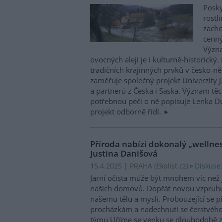
Posky
rostl
zacho
cenný
Význa
ovocných alejí je i kulturně-historick
tradičních krajinných prvků v česko-
zaměřuje společný projekt Univerzity J
a partnerů z Česka i Saska. Význam těc
potřebnou péči o ně popisuje Lenka Du
projekt odborně řídí.
Příroda nabízí dokonalý „wellnes
Justina Danišová
Diskuse:
15.4.2025 | PRAHA (
Ekolist.cz
)
Jarní očista může být mnohem víc než j
našich domovů. Dopřát novou vzpruh
našemu tělu a mysli. Probouzející se p
procházkám a nadechnutí se čerstvého
týmu Učíme se venku se dlouhodobě z