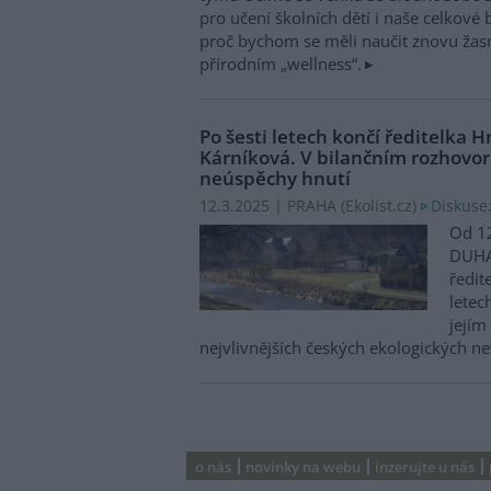
pro učení školních dětí i naše celkové
proč bychom se měli naučit znovu žasno
přírodním „wellness“.
Po šesti letech končí ředitelka
Kárníková. V bilančním rozhovor
neúspěchy hnutí
Diskuse
12.3.2025 | PRAHA (
Ekolist.cz
)
Od 12
DUHA
ředit
letec
jejím
nejvlivnějších českých ekologických n
o nás
novinky na webu
inzerujte u nás