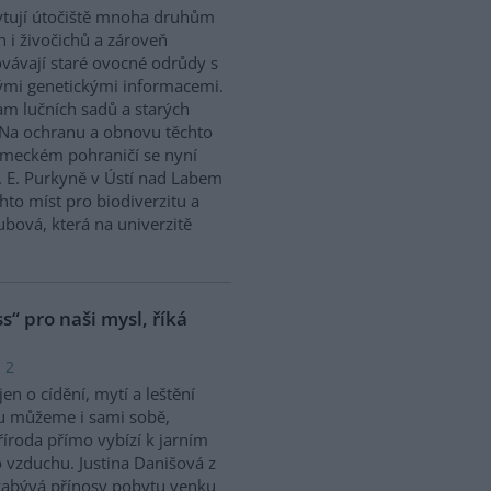
tují útočiště mnoha druhům
in i živočichů a zároveň
vávají staré ovocné odrůdy s
mi genetickými informacemi.
m lučních sadů a starých
ý. Na ochranu a obnovu těchto
německém pohraničí se nyní
. E. Purkyně v Ústí nad Labem
hto míst pro biodiverzitu a
bová, která na univerzitě
s“ pro naši mysl, říká
 2
en o cídění, mytí a leštění
u můžeme i sami sobě,
říroda přímo vybízí k jarním
 vzduchu. Justina Danišová z
abývá přínosy pobytu venku