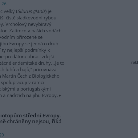
: 26
 velký (
Silurus glanis
) je
tší čistě sladkovodní rybou
y. Vrcholový nevybíravý
tor. Zatímco v našich vodách
vodním přirozeně se
jihu Evropy se jedná o druh
í ty nejlepší podmínky k
perpredátora obrací zdejší
rek
zácné endemitské druhy. „Je to
ch luhů a hájů,“ přirovnává
 Martin Čech z Biologického
 spolupracují v rámci
talskými a portugalskými
 a nádržích na jihu Evropy.
biotopům střední Evropy.
ně chráněny nejsou, říká
29