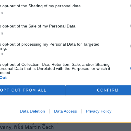
robíhající klimatické krize a
o opt-out of the Sharing of my personal data.
In
rek
y Vilém Jurek o výzvách i
o opt-out of the Sale of my Personal Data.
In
e: 3
to opt-out of processing my Personal Data for Targeted
 Jurek je krajinný ekolog, který
ing.
til svůj profesní život ochraně
In
dy. V rozhovoru přibližuje
o opt-out of Collection, Use, Retention, Sale, and/or Sharing
 končící projekt LIFE South
ersonal Data that Is Unrelated with the Purposes for which it
ia, jehož cílem byla obnova
lected.
ví o významu pastvy, invazních
Out
ních s vlastníky i o tom, proč
ejsou vidět hned. A také o tom,
OPT OUT FROM ALL
CONFIRM
bost pro Kamenný vrch a jakou
ní káva.
Data Deletion
Data Access
Privacy Policy
mní ekosystémy nejsou na
veny, říká Martin Čech