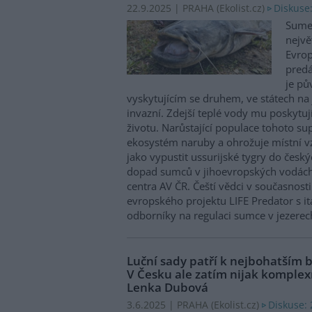
Diskuse
22.9.2025 | PRAHA (
Ekolist.cz
)
Sumec
nejvě
Evrop
predá
je pů
vyskytujícím se druhem, ve státech na 
invazní. Zdejší teplé vody mu poskytuj
životu. Narůstající populace tohoto su
ekosystém naruby a ohrožuje místní v
jako vypustit ussurijské tygry do český
dopad sumců v jihoevropských vodách
centra AV ČR. Čeští vědci v současnosti
evropského projektu LIFE Predator s i
odborníky na regulaci sumce v jezerech
Luční sady patří k nejbohatším 
V Česku ale zatím nijak komplex
Lenka Dubová
Diskuse: 
3.6.2025 | PRAHA (
Ekolist.cz
)