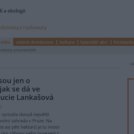
í a ekologii
licistika
/
rozhovory
istika
zelená domácnost
kultura
kalendář akcí
fotobank
názory a komentáře
re
sou jen o
jak se dá ve
 Lucie Lankašová
5
i vyrostla dosud největší
itní zahrada v Praze. Na
ze asi pěti hektarů je tu místo
 pro záhony nebo posezení s