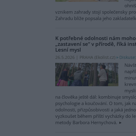
ohniš
vznikem zahrady stojí společensky p
Zahradu blíže popsala jeho zakladatel
K potřebné odolnosti nám moho
„zastavení se“ v přírodě, říká i
Lesní mysl
Diskuse:
26.5.2026 | PRAHA (
Ekolist.cz
)
Návšt
napří
minut
krevn
mysli
na člověka ještě dál: kombinuje smyslo
psychologie a koučování. O tom, jak 
odolnosti, přizpůsobivosti a jaká jed
vyzkoušet během příští vycházky do les
metody Barbora Hernychová.