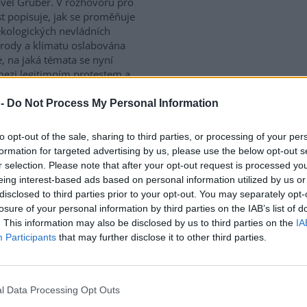
vel Gruber. V rozhovoru pro
st popisuje, jak se proměňuje
ekologických nevládních
řírody a klimatu oslabována
 na jaká témata se nyní
mezi legitimním protestem a
 -
Do Not Process My Personal Information
ironmentálního žalu platí,
to opt-out of the sale, sharing to third parties, or processing of your per
est
formation for targeted advertising by us, please use the below opt-out s
e: 9
r selection. Please note that after your opt-out request is processed y
eing interest-based ads based on personal information utilized by us or
gická úzkost, environmentální
disclosed to third parties prior to your opt-out. You may separately opt-
klimatický smutek. Jsou to nové
losure of your personal information by third parties on the IAB’s list of
ény, nebo prožívali podobné
. This information may also be disclosed by us to third parties on the
IA
y i lidé v minulosti? Obavy z
Participants
that may further disclose it to other third parties.
ího se životního prostředí
onální. Někdy ale mohou narůst
í. Jak poznáme, že nastal čas
ledat? I o tom jsme hovořili s
l Data Processing Opt Outs
ilitátorem zabývajícím se