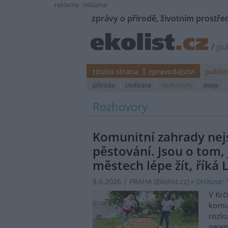
reklama
reklama
zprávy o přírodě, životním prostřed
/
pub
titulní strana
zpravodajství
public
příroda
civilizace
rozhovory
eseje
Rozhovory
Komunitní zahrady nej
pěstování. Jsou o tom, 
městech lépe žít, říká
Diskuse: 
8.6.2026 | PRAHA (
Ekolist.cz
)
V Krč
komun
rozlo
nejen