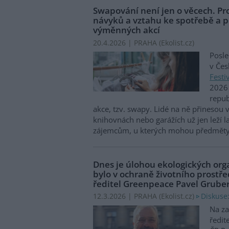
Swapování není jen o věcech. Pr
návyků a vztahu ke spotřebě a p
výměnných akcí
20.4.2026 | PRAHA (
Ekolist.cz
)
Posl
v Čes
Festi
2026 
repu
akce, tzv. swapy. Lidé na ně přinesou vě
knihovnách nebo garážích už jen leží 
zájemcům, u kterých mohou předměty 
Dnes je úlohou ekologických orga
bylo v ochraně životního prostře
ředitel Greenpeace Pavel Grube
Diskuse:
12.3.2026 | PRAHA (
Ekolist.cz
)
Na za
ředit