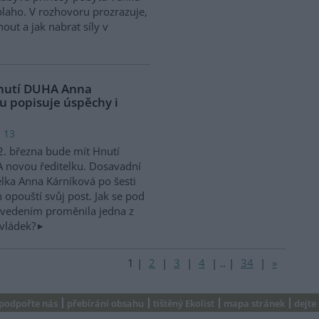
 blaho. V rozhovoru prozrazuje,
ut a jak nabrat síly v
 Hnutí DUHA Anna
u popisuje úspěchy i
: 13
. března bude mít Hnutí
 novou ředitelku. Dosavadní
elka Anna Kárníková po šesti
h opouští svůj post. Jak se pod
 vedením proměnila jedna z
evládek?
1
|
2
|
3
|
4
|
..
|
34
|
»
podpořte nás
přebírání obsahu
tištěný Ekolist
mapa stránek
dejte