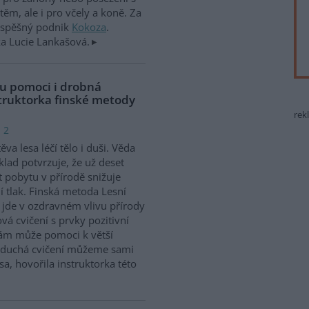
těm, ale i pro včely a koně. Za
rospěšný podnik
Kokoza
.
ka Lucie Lankašová.
u pomoci i drobná
nstruktorka finské metody
rek
 2
ěva lesa léčí tělo i duši. Věda
klad potvrzuje, že už deset
 pobytu v přírodě snižuje
í tlak. Finská metoda Lesní
 jde v ozdravném vlivu přírody
vá cvičení s prvky pozitivní
nám může pomoci k větší
noduchá cvičení můžeme sami
a, hovořila instruktorka této