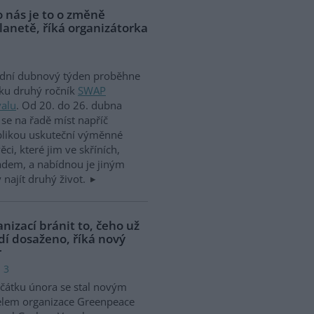
o nás je to o změně
lanetě, říká organizátorka
ední dubnový týden proběhne
ku druhý ročník
SWAP
valu
. Od 20. do 26. dubna
se na řadě míst napříč
blikou uskuteční výměnné
ci, které jim ve skříních,
ladem, a nabídnou je jiným
najít druhý život.
nizací bránit to, čeho už
dí dosaženo, říká nový
r
 3
čátku února se stal novým
elem organizace Greenpeace