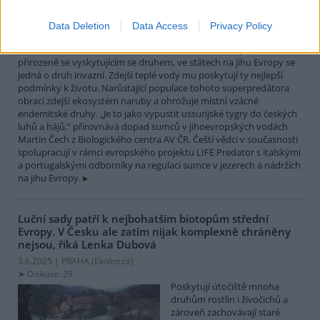
největší čistě sladkovodní
rybou Evropy. Vrcholový
Data Deletion
Data Access
Privacy Policy
nevybíravý predátor. Zatímco
v našich vodách je původním
přirozeně se vyskytujícím se druhem, ve státech na jihu Evropy se
jedná o druh invazní. Zdejší teplé vody mu poskytují ty nejlepší
podmínky k životu. Narůstající populace tohoto superpredátora
obrací zdejší ekosystém naruby a ohrožuje místní vzácné
endemitské druhy. „Je to jako vypustit ussurijské tygry do českých
luhů a hájů,“ přirovnává dopad sumců v jihoevropských vodách
Martin Čech z Biologického centra AV ČR. Čeští vědci v současnosti
spolupracují v rámci evropského projektu LIFE Predator s italskými
a portugalskými odborníky na regulaci sumce v jezerech a nádržích
na jihu Evropy.
Luční sady patří k nejbohatším biotopům střední
Evropy. V Česku ale zatím nijak komplexně chráněny
nejsou, říká Lenka Dubová
3.6.2025 | PRAHA (
Ekolist.cz
)
Diskuse: 29
Poskytují útočiště mnoha
druhům rostlin i živočichů a
zároveň zachovávají staré