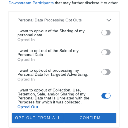
Downstream Participants
that may further disclose it to other
third parties.
„Furt ve střehu.“ Manažer přírody Vilém Jurek o
výzvách i radostech z krajiny
Personal Data Processing Opt Outs
26.11.2025 | PRAHA (
Ekolist.cz
)
Diskuse: 3
I want to opt-out of the Sharing of my
Vilém Jurek je krajinný ekolog,
personal data.
který zasvětil svůj profesní
Opted In
život ochraně přírody. V
rozhovoru přibližuje právě
I want to opt-out of the Sale of my
končící projekt LIFE South
Personal Data.
Moravia, jehož cílem byla obnova stepních biotopů na jižní
Opted In
Moravě. Mluví o významu pastvy, invazních druzích, složitých
diplomatických jednáních s vlastníky i o tom, proč je důležité
I want to opt-out of processing my
vydržet – i když výsledky nejsou vidět hned. A také o tom, co ho k
Personal Data for Targeted Advertising.
přírodě přivedlo, proč má slabost pro Kamenný vrch a jakou roli v
Opted In
jeho životě hrají dvě kočky a ranní káva.
I want to opt-out of Collection, Use,
Retention, Sale, and/or Sharing of my
Personal Data that Is Unrelated with the
Sumec velký na jihu Evropy? Tamní ekosystémy nejsou
Purposes for which it was collected.
na takového superpredátora připraveny, říká Martin
Opted Out
Čech
22.9.2025 | PRAHA (
Ekolist.cz
)
OPT OUT FROM ALL
CONFIRM
Diskuse: 26
Sumec velký (
Silurus glanis
) je