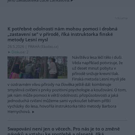
reklama
K potřebné odolnosti nám mohou pomoci i drobná
„zastavení se“ v přírodě, říká instruktorka finské
metody Lesní mysl
26.5.2026 | PRAHA (
Ekolist.cz
)
Diskuse: 2
Návštěva lesa léčí tělo i duši.
Věda například potvrzuje, že
už deset minut pobytu v
přírodě snižuje krevní tlak.
Finská metoda Lesní mysli jde
v ozdravném vlivu přírody na člověka ještě dál: kombinuje
smyslová cvičení s prvky pozitivní psychologie a koučování. O tom,
jak nám může pomoci k větší odolnosti, přizpůsobivosti a jaká
jednoduchá cvičení můžeme sami vyzkoušet během příští
vycházky do lesa, hovořila instruktorka této metody Barbora
Hernychová.
Swapování není jen o věcech. Pro nás je to o změně
návyků a vztahu ke spotřebě a planetě, říká