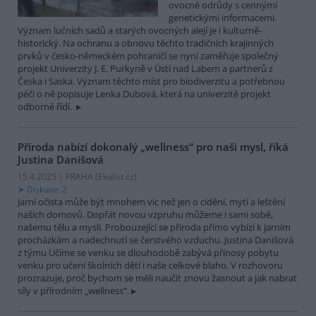
ovocné odrůdy s cennými
genetickými informacemi.
Význam lučních sadů a starých ovocných alejí je i kulturně-
historický. Na ochranu a obnovu těchto tradičních krajinných
prvků v česko-německém pohraničí se nyní zaměřuje společný
projekt Univerzity J. E. Purkyně v Ústí nad Labem a partnerů z
Česka i Saska. Význam těchto míst pro biodiverzitu a potřebnou
péči o ně popisuje Lenka Dubová, která na univerzitě projekt
odborně řídí.
Příroda nabízí dokonalý „wellness“ pro naši mysl, říká
Justina Danišová
15.4.2025 | PRAHA (
Ekolist.cz
)
Diskuse: 2
Jarní očista může být mnohem víc než jen o cídění, mytí a leštění
našich domovů. Dopřát novou vzpruhu můžeme i sami sobě,
našemu tělu a mysli. Probouzející se příroda přímo vybízí k jarním
procházkám a nadechnutí se čerstvého vzduchu. Justina Danišová
z týmu Učíme se venku se dlouhodobě zabývá přínosy pobytu
venku pro učení školních dětí i naše celkové blaho. V rozhovoru
prozrazuje, proč bychom se měli naučit znovu žasnout a jak nabrat
síly v přírodním „wellness“.