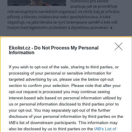
rozhovoru pro Ekolist
popisuje, jak se proměňuje
role ekologických nevládních organizací, ve chvíli, kdy je ochrana
přírody a klimatu oslabována nebo zpochybňována. A také
objasňuje, na jaká témata se nyní Greenpeace zaměří a kde vidí
hranici mezi legitimním protestem a zbytečnou provokací.
Martin Nawrath: I v případě environmentálního žalu
Ekolist.cz -
Do Not Process My Personal
platí, že sdílená bolest je poloviční bolest
Information
15.12.2025 | PRAHA (
Ekolist.cz
)
Diskuse: 9
If you wish to opt-out of the sale, sharing to third parties, or
Ekologická úzkost,
environmentální žal, klimatický
processing of your personal or sensitive information for
smutek. Jsou to nové
targeted advertising by us, please use the below opt-out
fenomény, nebo prožívali
section to confirm your selection. Please note that after your
podobné pocity i lidé v
opt-out request is processed you may continue seeing
minulosti? Obavy z měnícího se životního prostředí jsou na jednu
interest-based ads based on personal information utilized by
stranu přirozené a racionální. Někdy ale mohou narůst až do
us or personal information disclosed to third parties prior to
takové míry, že člověka paralyzují. Jak poznáme, že nastal čas říci si
o podporu nebo pomoc a kde ji hledat? I o tom jsme hovořili s
your opt-out. You may separately opt-out of the further
Martinem Nawrathem, terapeutem a facilitátorem zabývajícím se
disclosure of your personal information by third parties on the
péčí o duševní zdraví také v kontextu probíhající klimatické krize a
IAB’s list of downstream participants. This information may
proměn životního prostředí.
also be disclosed by us to third parties on the
IAB’s List of