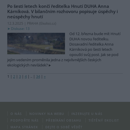
Po šesti letech končí ředitelka Hnutí DUHA Anna
Kárníková. V bilančním rozhovoru popisuje úspěchy i
neúspěchy hnutí
12.3.2025 | PRAHA (
Ekolist.cz
)
Diskuse: 13
Od 12. března bude mít Hnutí
DUHA novou ředitelku.
Dosavadní ředitelka Anna
Kárníková po šesti letech
opouští svůj post. Jak se pod
jejím vedením proměnila jedna z nejvlivnějších českých
ekologických nevládek?
1
|
2
|
3
|
4
|
..
|
34
|
»
O NÁS
NOVINKY NA WEBU
INZERUJTE U NÁS
PODPOŘTE NÁS
PŘEBÍRÁNÍ OBSAHU
TIŠTĚNÝ EKOLIST
MAPA STRÁNEK
DEJTE O SOBĚ VĚDĚT