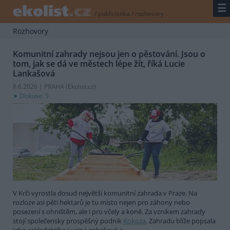
☰
/
publicistika
/
rozhovory
Rozhovory
Komunitní zahrady nejsou jen o pěstování. Jsou o
tom, jak se dá ve městech lépe žít, říká Lucie
Lankašová
8.6.2026 | PRAHA (
Ekolist.cz
)
Diskuse: 5
V Krči vyrostla dosud největší komunitní zahrada v Praze. Na
rozloze asi pěti hektarů je tu místo nejen pro záhony nebo
posezení s ohništěm, ale i pro včely a koně. Za vznikem zahrady
stojí společensky prospěšný podnik
Kokoza
. Zahradu blíže popsala
jeho zakladatelka Lucie Lankašová.