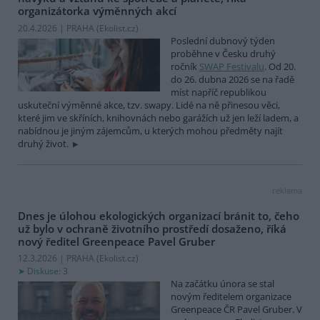
organizátorka výměnných akcí
20.4.2026 | PRAHA (
Ekolist.cz
)
Poslední dubnový týden
proběhne v Česku druhý
ročník
SWAP Festivalu
. Od 20.
do 26. dubna 2026 se na řadě
míst napříč republikou
uskuteční výměnné akce, tzv. swapy. Lidé na ně přinesou věci,
které jim ve skříních, knihovnách nebo garážích už jen leží ladem, a
nabídnou je jiným zájemcům, u kterých mohou předměty najít
druhý život.
reklama
Dnes je úlohou ekologických organizací bránit to, čeho
už bylo v ochraně životního prostředí dosaženo, říká
nový ředitel Greenpeace Pavel Gruber
12.3.2026 | PRAHA (
Ekolist.cz
)
Diskuse: 3
Na začátku února se stal
novým ředitelem organizace
Greenpeace ČR Pavel Gruber. V