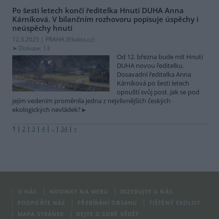
Po šesti letech končí ředitelka Hnutí DUHA Anna
Kárníková. V bilančním rozhovoru popisuje úspěchy i
neúspěchy hnutí
12.3.2025 | PRAHA (
Ekolist.cz
)
Diskuse: 13
Od 12. března bude mít Hnutí
DUHA novou ředitelku.
Dosavadní ředitelka Anna
Kárníková po šesti letech
opouští svůj post. Jak se pod
jejím vedením proměnila jedna z nejvlivnějších českých
ekologických nevládek?
1
|
2
|
3
|
4
|
..
|
34
|
»
O NÁS
NOVINKY NA WEBU
INZERUJTE U NÁS
PODPOŘTE NÁS
PŘEBÍRÁNÍ OBSAHU
TIŠTĚNÝ EKOLIST
MAPA STRÁNEK
DEJTE O SOBĚ VĚDĚT