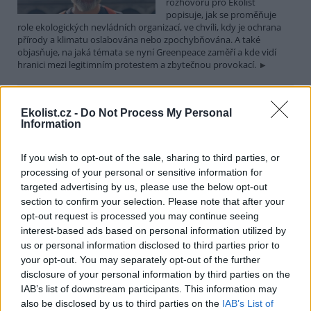
rozhovoru pro Ekolist
popisuje, jak se proměňuje
role ekologických nevládních organizací, ve chvíli, kdy je ochrana
přírody a klimatu oslabována nebo zpochybňována. A také
objasňuje, na jaká témata se nyní Greenpeace zaměří a kde vidí
hranici mezi legitimním protestem a zbytečnou provokací.
Martin Nawrath: I v případě environmentálního žalu
Ekolist.cz -
Do Not Process My Personal
platí, že sdílená bolest je poloviční bolest
Information
15.12.2025 | PRAHA (
Ekolist.cz
)
Diskuse: 9
If you wish to opt-out of the sale, sharing to third parties, or
Ekologická úzkost,
environmentální žal, klimatický
processing of your personal or sensitive information for
smutek. Jsou to nové
targeted advertising by us, please use the below opt-out
fenomény, nebo prožívali
section to confirm your selection. Please note that after your
podobné pocity i lidé v
opt-out request is processed you may continue seeing
minulosti? Obavy z měnícího se životního prostředí jsou na jednu
interest-based ads based on personal information utilized by
stranu přirozené a racionální. Někdy ale mohou narůst až do
us or personal information disclosed to third parties prior to
takové míry, že člověka paralyzují. Jak poznáme, že nastal čas říci si
o podporu nebo pomoc a kde ji hledat? I o tom jsme hovořili s
your opt-out. You may separately opt-out of the further
Martinem Nawrathem, terapeutem a facilitátorem zabývajícím se
disclosure of your personal information by third parties on the
péčí o duševní zdraví také v kontextu probíhající klimatické krize a
IAB’s list of downstream participants. This information may
proměn životního prostředí.
also be disclosed by us to third parties on the
IAB’s List of