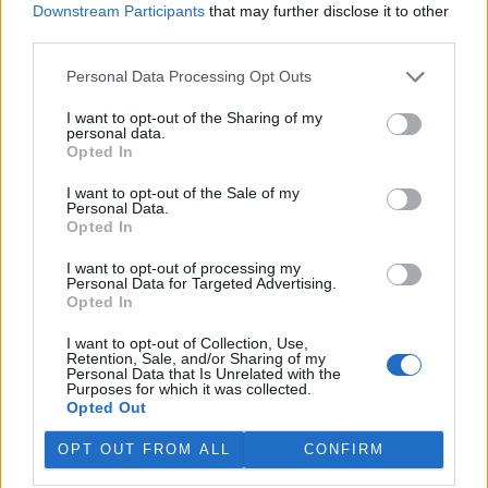
Downstream Participants
that may further disclose it to other
third parties.
„Furt ve střehu.“ Manažer přírody Vilém Jurek o
výzvách i radostech z krajiny
Personal Data Processing Opt Outs
26.11.2025 | PRAHA (
Ekolist.cz
)
Diskuse: 3
I want to opt-out of the Sharing of my
Vilém Jurek je krajinný ekolog,
personal data.
který zasvětil svůj profesní
Opted In
život ochraně přírody. V
rozhovoru přibližuje právě
I want to opt-out of the Sale of my
končící projekt LIFE South
Personal Data.
Moravia, jehož cílem byla obnova stepních biotopů na jižní
Opted In
Moravě. Mluví o významu pastvy, invazních druzích, složitých
diplomatických jednáních s vlastníky i o tom, proč je důležité
I want to opt-out of processing my
vydržet – i když výsledky nejsou vidět hned. A také o tom, co ho k
Personal Data for Targeted Advertising.
přírodě přivedlo, proč má slabost pro Kamenný vrch a jakou roli v
Opted In
jeho životě hrají dvě kočky a ranní káva.
I want to opt-out of Collection, Use,
Retention, Sale, and/or Sharing of my
Personal Data that Is Unrelated with the
Sumec velký na jihu Evropy? Tamní ekosystémy nejsou
Purposes for which it was collected.
na takového superpredátora připraveny, říká Martin
Opted Out
Čech
22.9.2025 | PRAHA (
Ekolist.cz
)
OPT OUT FROM ALL
CONFIRM
Diskuse: 26
Sumec velký (
Silurus glanis
) je