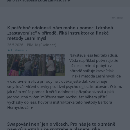
reklama
K potřebné odolnosti nám mohou pomoci i drobná
„zastavení se“ v přírodě, říká instruktorka finské
metody Lesní mysl
26.5.2026 | PRAHA (
Ekolist.cz
)
Diskuse: 2
Návštěva lesa léčí tělo i duši.
Věda například potvrzuje, že
už deset minut pobytu v
přírodě snižuje krevní tlak.
Finská metoda Lesní mysli jde
v ozdravném vlivu přírody na člověka ještě dál: kombinuje
smyslová cvičení s prvky pozitivní psychologie a koučování. O tom,
jak nám může pomoci k větší odolnosti, přizpůsobivosti a jaká
jednoduchá cvičení můžeme sami vyzkoušet během příští
vycházky do lesa, hovořila instruktorka této metody Barbora
Hernychová.
Swapování není jen o věcech. Pro nás je to o změně
návyků a vztahu ke spotřebě a planetě, říká