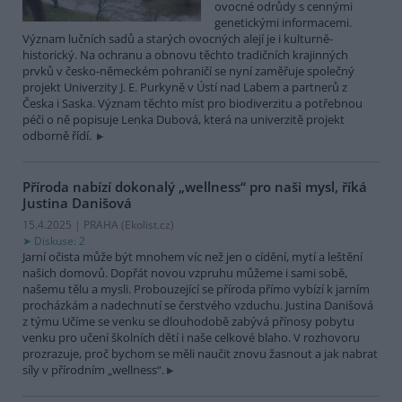
ovocné odrůdy s cennými
genetickými informacemi.
Význam lučních sadů a starých ovocných alejí je i kulturně-
historický. Na ochranu a obnovu těchto tradičních krajinných
prvků v česko-německém pohraničí se nyní zaměřuje společný
projekt Univerzity J. E. Purkyně v Ústí nad Labem a partnerů z
Česka i Saska. Význam těchto míst pro biodiverzitu a potřebnou
péči o ně popisuje Lenka Dubová, která na univerzitě projekt
odborně řídí.
Příroda nabízí dokonalý „wellness“ pro naši mysl, říká
Justina Danišová
15.4.2025 | PRAHA (
Ekolist.cz
)
Diskuse: 2
Jarní očista může být mnohem víc než jen o cídění, mytí a leštění
našich domovů. Dopřát novou vzpruhu můžeme i sami sobě,
našemu tělu a mysli. Probouzející se příroda přímo vybízí k jarním
procházkám a nadechnutí se čerstvého vzduchu. Justina Danišová
z týmu Učíme se venku se dlouhodobě zabývá přínosy pobytu
venku pro učení školních dětí i naše celkové blaho. V rozhovoru
prozrazuje, proč bychom se měli naučit znovu žasnout a jak nabrat
síly v přírodním „wellness“.