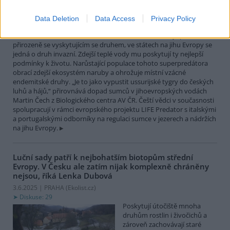
největší čistě sladkovodní
rybou Evropy. Vrcholový
Data Deletion
Data Access
Privacy Policy
nevybíravý predátor. Zatímco
v našich vodách je původním
přirozeně se vyskytujícím se druhem, ve státech na jihu Evropy se
jedná o druh invazní. Zdejší teplé vody mu poskytují ty nejlepší
podmínky k životu. Narůstající populace tohoto superpredátora
obrací zdejší ekosystém naruby a ohrožuje místní vzácné
endemitské druhy. „Je to jako vypustit ussurijské tygry do českých
luhů a hájů,“ přirovnává dopad sumců v jihoevropských vodách
Martin Čech z Biologického centra AV ČR. Čeští vědci v současnosti
spolupracují v rámci evropského projektu LIFE Predator s italskými
a portugalskými odborníky na regulaci sumce v jezerech a nádržích
na jihu Evropy.
Luční sady patří k nejbohatším biotopům střední
Evropy. V Česku ale zatím nijak komplexně chráněny
nejsou, říká Lenka Dubová
3.6.2025 | PRAHA (
Ekolist.cz
)
Diskuse: 29
Poskytují útočiště mnoha
druhům rostlin i živočichů a
zároveň zachovávají staré