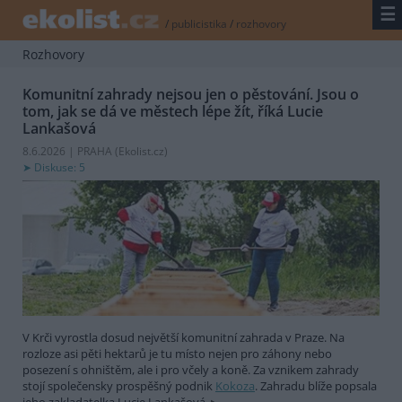
☰
/
publicistika
/
rozhovory
Rozhovory
Komunitní zahrady nejsou jen o pěstování. Jsou o
tom, jak se dá ve městech lépe žít, říká Lucie
Lankašová
8.6.2026 | PRAHA (
Ekolist.cz
)
Diskuse: 5
V Krči vyrostla dosud největší komunitní zahrada v Praze. Na
rozloze asi pěti hektarů je tu místo nejen pro záhony nebo
posezení s ohništěm, ale i pro včely a koně. Za vznikem zahrady
stojí společensky prospěšný podnik
Kokoza
. Zahradu blíže popsala
jeho zakladatelka Lucie Lankašová.