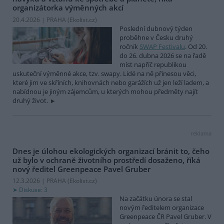
organizátorka výměnných akcí
20.4.2026 | PRAHA (
Ekolist.cz
)
Poslední dubnový týden
proběhne v Česku druhý
ročník
SWAP Festivalu
. Od 20.
do 26. dubna 2026 se na řadě
míst napříč republikou
uskuteční výměnné akce, tzv. swapy. Lidé na ně přinesou věci,
které jim ve skříních, knihovnách nebo garážích už jen leží ladem, a
nabídnou je jiným zájemcům, u kterých mohou předměty najít
druhý život.
reklama
Dnes je úlohou ekologických organizací bránit to, čeho
už bylo v ochraně životního prostředí dosaženo, říká
nový ředitel Greenpeace Pavel Gruber
12.3.2026 | PRAHA (
Ekolist.cz
)
Diskuse: 3
Na začátku února se stal
novým ředitelem organizace
Greenpeace ČR Pavel Gruber. V