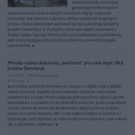
ovocné odrůdy s cennými
genetickými informacemi.
Význam lučních sadů a starých ovocných alejí je i kulturně-
historický. Na ochranu a obnovu těchto tradičních krajinných
prvků v česko-německém pohraničí se nyní zaměřuje společný
projekt Univerzity J. E. Purkyně v Ústí nad Labem a partnerů z
Česka i Saska. Význam těchto míst pro biodiverzitu a potřebnou
péči o ně popisuje Lenka Dubová, která na univerzitě projekt
odborně řídí.
Příroda nabízí dokonalý „wellness“ pro naši mysl, říká
Justina Danišová
15.4.2025 | PRAHA (
Ekolist.cz
)
Diskuse: 2
Jarní očista může být mnohem víc než jen o cídění, mytí a leštění
našich domovů. Dopřát novou vzpruhu můžeme i sami sobě,
našemu tělu a mysli. Probouzející se příroda přímo vybízí k jarním
procházkám a nadechnutí se čerstvého vzduchu. Justina Danišová
z týmu Učíme se venku se dlouhodobě zabývá přínosy pobytu
venku pro učení školních dětí i naše celkové blaho. V rozhovoru
prozrazuje, proč bychom se měli naučit znovu žasnout a jak nabrat
síly v přírodním „wellness“.