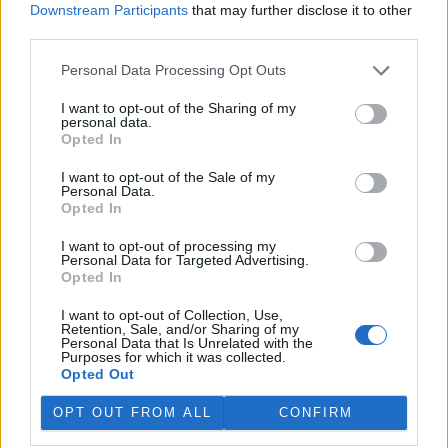
Downstream Participants
that may further disclose it to other
third parties.
„Furt ve střehu.“ Manažer přírody Vilém Jurek o
výzvách i radostech z krajiny
Personal Data Processing Opt Outs
26.11.2025 | PRAHA (
Ekolist.cz
)
Diskuse: 3
I want to opt-out of the Sharing of my
Vilém Jurek je krajinný ekolog,
personal data.
který zasvětil svůj profesní
Opted In
život ochraně přírody. V
rozhovoru přibližuje právě
I want to opt-out of the Sale of my
končící projekt LIFE South
Personal Data.
Moravia, jehož cílem byla obnova stepních biotopů na jižní
Opted In
Moravě. Mluví o významu pastvy, invazních druzích, složitých
diplomatických jednáních s vlastníky i o tom, proč je důležité
I want to opt-out of processing my
vydržet – i když výsledky nejsou vidět hned. A také o tom, co ho k
Personal Data for Targeted Advertising.
přírodě přivedlo, proč má slabost pro Kamenný vrch a jakou roli v
Opted In
jeho životě hrají dvě kočky a ranní káva.
I want to opt-out of Collection, Use,
Retention, Sale, and/or Sharing of my
Personal Data that Is Unrelated with the
Sumec velký na jihu Evropy? Tamní ekosystémy nejsou
Purposes for which it was collected.
na takového superpredátora připraveny, říká Martin
Opted Out
Čech
22.9.2025 | PRAHA (
Ekolist.cz
)
OPT OUT FROM ALL
CONFIRM
Diskuse: 26
Sumec velký (
Silurus glanis
) je