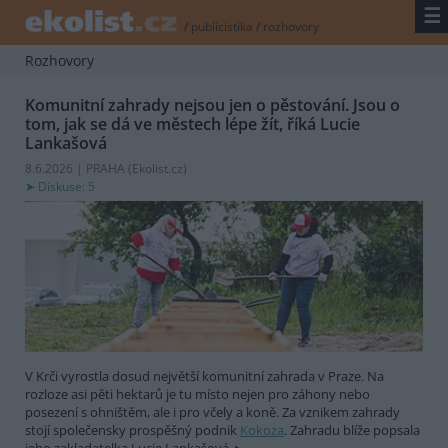
☰
/
publicistika
/
rozhovory
Rozhovory
Komunitní zahrady nejsou jen o pěstování. Jsou o
tom, jak se dá ve městech lépe žít, říká Lucie
Lankašová
8.6.2026 | PRAHA (
Ekolist.cz
)
Diskuse: 5
V Krči vyrostla dosud největší komunitní zahrada v Praze. Na
rozloze asi pěti hektarů je tu místo nejen pro záhony nebo
posezení s ohništěm, ale i pro včely a koně. Za vznikem zahrady
stojí společensky prospěšný podnik
Kokoza
. Zahradu blíže popsala
jeho zakladatelka Lucie Lankašová.