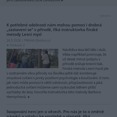
reklama
K potřebné odolnosti nám mohou pomoci i drobná
„zastavení se“ v přírodě, říká instruktorka finské
metody Lesní mysl
26.5.2026 | PRAHA (
Ekolist.cz
)
Diskuse: 2
Návštěva lesa léčí tělo i duši.
Věda například potvrzuje, že
už deset minut pobytu v
přírodě snižuje krevní tlak.
Finská metoda Lesní mysli jde
v ozdravném vlivu přírody na člověka ještě dál: kombinuje
smyslová cvičení s prvky pozitivní psychologie a koučování. O tom,
jak nám může pomoci k větší odolnosti, přizpůsobivosti a jaká
jednoduchá cvičení můžeme sami vyzkoušet během příští
vycházky do lesa, hovořila instruktorka této metody Barbora
Hernychová.
Swapování není jen o věcech. Pro nás je to o změně
návyků a vztahu ke spotřebě a planetě, říká