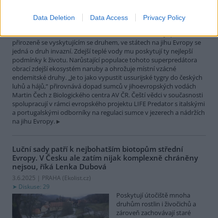
největší čistě sladkovodní
rybou Evropy. Vrcholový
Data Deletion
Data Access
Privacy Policy
nevybíravý predátor. Zatímco
v našich vodách je původním
přirozeně se vyskytujícím se druhem, ve státech na jihu Evropy se
jedná o druh invazní. Zdejší teplé vody mu poskytují ty nejlepší
podmínky k životu. Narůstající populace tohoto superpredátora
obrací zdejší ekosystém naruby a ohrožuje místní vzácné
endemitské druhy. „Je to jako vypustit ussurijské tygry do českých
luhů a hájů,“ přirovnává dopad sumců v jihoevropských vodách
Martin Čech z Biologického centra AV ČR. Čeští vědci v současnosti
spolupracují v rámci evropského projektu LIFE Predator s italskými
a portugalskými odborníky na regulaci sumce v jezerech a nádržích
na jihu Evropy.
Luční sady patří k nejbohatším biotopům střední
Evropy. V Česku ale zatím nijak komplexně chráněny
nejsou, říká Lenka Dubová
3.6.2025 | PRAHA (
Ekolist.cz
)
Diskuse: 29
Poskytují útočiště mnoha
druhům rostlin i živočichů a
zároveň zachovávají staré