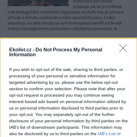
rozhovoru pro Ekolist
popisuje, jak se proměňuje
role ekologických nevládních organizací, ve chvíli, kdy je ochrana
přírody a klimatu oslabována nebo zpochybňována. A také
objasňuje, na jaká témata se nyní Greenpeace zaměří a kde vidí
hranici mezi legitimním protestem a zbytečnou provokací.
Martin Nawrath: I v případě environmentálního žalu
Ekolist.cz -
Do Not Process My Personal
platí, že sdílená bolest je poloviční bolest
Information
15.12.2025 | PRAHA (
Ekolist.cz
)
Diskuse: 9
If you wish to opt-out of the sale, sharing to third parties, or
Ekologická úzkost,
environmentální žal, klimatický
processing of your personal or sensitive information for
smutek. Jsou to nové
targeted advertising by us, please use the below opt-out
fenomény, nebo prožívali
section to confirm your selection. Please note that after your
podobné pocity i lidé v
opt-out request is processed you may continue seeing
minulosti? Obavy z měnícího se životního prostředí jsou na jednu
interest-based ads based on personal information utilized by
stranu přirozené a racionální. Někdy ale mohou narůst až do
us or personal information disclosed to third parties prior to
takové míry, že člověka paralyzují. Jak poznáme, že nastal čas říci si
o podporu nebo pomoc a kde ji hledat? I o tom jsme hovořili s
your opt-out. You may separately opt-out of the further
Martinem Nawrathem, terapeutem a facilitátorem zabývajícím se
disclosure of your personal information by third parties on the
péčí o duševní zdraví také v kontextu probíhající klimatické krize a
IAB’s list of downstream participants. This information may
proměn životního prostředí.
also be disclosed by us to third parties on the
IAB’s List of