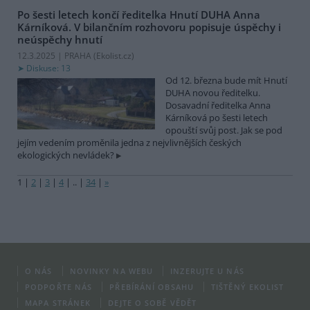
Po šesti letech končí ředitelka Hnutí DUHA Anna
Kárníková. V bilančním rozhovoru popisuje úspěchy i
neúspěchy hnutí
12.3.2025 | PRAHA (
Ekolist.cz
)
Diskuse: 13
Od 12. března bude mít Hnutí
DUHA novou ředitelku.
Dosavadní ředitelka Anna
Kárníková po šesti letech
opouští svůj post. Jak se pod
jejím vedením proměnila jedna z nejvlivnějších českých
ekologických nevládek?
1
|
2
|
3
|
4
|
..
|
34
|
»
O NÁS
NOVINKY NA WEBU
INZERUJTE U NÁS
PODPOŘTE NÁS
PŘEBÍRÁNÍ OBSAHU
TIŠTĚNÝ EKOLIST
MAPA STRÁNEK
DEJTE O SOBĚ VĚDĚT