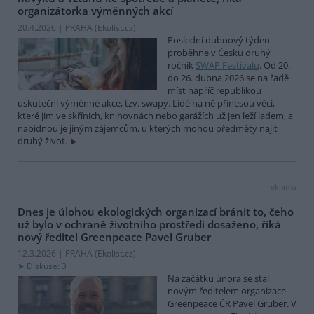
organizátorka výměnných akcí
20.4.2026 | PRAHA (
Ekolist.cz
)
Poslední dubnový týden
proběhne v Česku druhý
ročník
SWAP Festivalu
. Od 20.
do 26. dubna 2026 se na řadě
míst napříč republikou
uskuteční výměnné akce, tzv. swapy. Lidé na ně přinesou věci,
které jim ve skříních, knihovnách nebo garážích už jen leží ladem, a
nabídnou je jiným zájemcům, u kterých mohou předměty najít
druhý život.
reklama
Dnes je úlohou ekologických organizací bránit to, čeho
už bylo v ochraně životního prostředí dosaženo, říká
nový ředitel Greenpeace Pavel Gruber
12.3.2026 | PRAHA (
Ekolist.cz
)
Diskuse: 3
Na začátku února se stal
novým ředitelem organizace
Greenpeace ČR Pavel Gruber. V