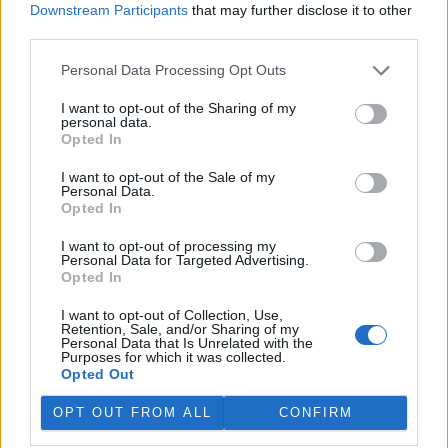
Downstream Participants
that may further disclose it to other
third parties.
„Furt ve střehu.“ Manažer přírody Vilém Jurek o
výzvách i radostech z krajiny
Personal Data Processing Opt Outs
26.11.2025 | PRAHA (
Ekolist.cz
)
Diskuse: 3
I want to opt-out of the Sharing of my
Vilém Jurek je krajinný ekolog,
personal data.
který zasvětil svůj profesní
Opted In
život ochraně přírody. V
rozhovoru přibližuje právě
I want to opt-out of the Sale of my
končící projekt LIFE South
Personal Data.
Moravia, jehož cílem byla obnova stepních biotopů na jižní
Opted In
Moravě. Mluví o významu pastvy, invazních druzích, složitých
diplomatických jednáních s vlastníky i o tom, proč je důležité
I want to opt-out of processing my
vydržet – i když výsledky nejsou vidět hned. A také o tom, co ho k
Personal Data for Targeted Advertising.
přírodě přivedlo, proč má slabost pro Kamenný vrch a jakou roli v
Opted In
jeho životě hrají dvě kočky a ranní káva.
I want to opt-out of Collection, Use,
Retention, Sale, and/or Sharing of my
Personal Data that Is Unrelated with the
Sumec velký na jihu Evropy? Tamní ekosystémy nejsou
Purposes for which it was collected.
na takového superpredátora připraveny, říká Martin
Opted Out
Čech
22.9.2025 | PRAHA (
Ekolist.cz
)
OPT OUT FROM ALL
CONFIRM
Diskuse: 26
Sumec velký (
Silurus glanis
) je