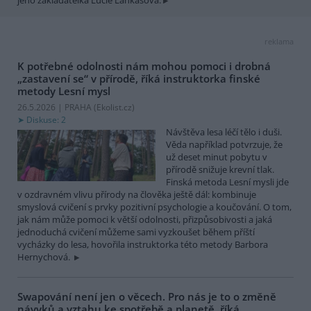
reklama
K potřebné odolnosti nám mohou pomoci i drobná
„zastavení se“ v přírodě, říká instruktorka finské
metody Lesní mysl
26.5.2026 | PRAHA (
Ekolist.cz
)
Diskuse: 2
Návštěva lesa léčí tělo i duši.
Věda například potvrzuje, že
už deset minut pobytu v
přírodě snižuje krevní tlak.
Finská metoda Lesní mysli jde
v ozdravném vlivu přírody na člověka ještě dál: kombinuje
smyslová cvičení s prvky pozitivní psychologie a koučování. O tom,
jak nám může pomoci k větší odolnosti, přizpůsobivosti a jaká
jednoduchá cvičení můžeme sami vyzkoušet během příští
vycházky do lesa, hovořila instruktorka této metody Barbora
Hernychová.
Swapování není jen o věcech. Pro nás je to o změně
návyků a vztahu ke spotřebě a planetě, říká