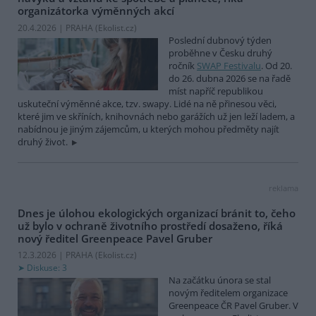
organizátorka výměnných akcí
20.4.2026 | PRAHA (
Ekolist.cz
)
Poslední dubnový týden
proběhne v Česku druhý
ročník
SWAP Festivalu
. Od 20.
do 26. dubna 2026 se na řadě
míst napříč republikou
uskuteční výměnné akce, tzv. swapy. Lidé na ně přinesou věci,
které jim ve skříních, knihovnách nebo garážích už jen leží ladem, a
nabídnou je jiným zájemcům, u kterých mohou předměty najít
druhý život.
reklama
Dnes je úlohou ekologických organizací bránit to, čeho
už bylo v ochraně životního prostředí dosaženo, říká
nový ředitel Greenpeace Pavel Gruber
12.3.2026 | PRAHA (
Ekolist.cz
)
Diskuse: 3
Na začátku února se stal
novým ředitelem organizace
Greenpeace ČR Pavel Gruber. V