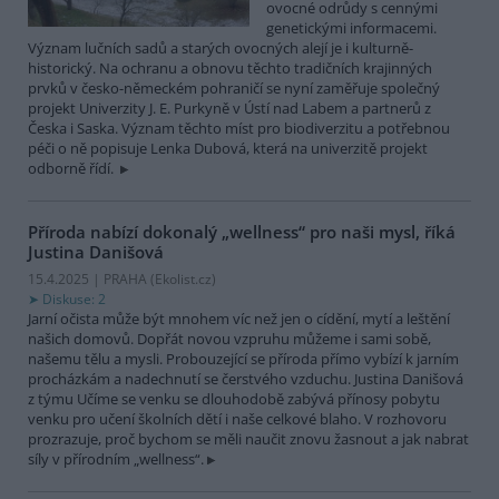
ovocné odrůdy s cennými
genetickými informacemi.
Význam lučních sadů a starých ovocných alejí je i kulturně-
historický. Na ochranu a obnovu těchto tradičních krajinných
prvků v česko-německém pohraničí se nyní zaměřuje společný
projekt Univerzity J. E. Purkyně v Ústí nad Labem a partnerů z
Česka i Saska. Význam těchto míst pro biodiverzitu a potřebnou
péči o ně popisuje Lenka Dubová, která na univerzitě projekt
odborně řídí.
Příroda nabízí dokonalý „wellness“ pro naši mysl, říká
Justina Danišová
15.4.2025 | PRAHA (
Ekolist.cz
)
Diskuse: 2
Jarní očista může být mnohem víc než jen o cídění, mytí a leštění
našich domovů. Dopřát novou vzpruhu můžeme i sami sobě,
našemu tělu a mysli. Probouzející se příroda přímo vybízí k jarním
procházkám a nadechnutí se čerstvého vzduchu. Justina Danišová
z týmu Učíme se venku se dlouhodobě zabývá přínosy pobytu
venku pro učení školních dětí i naše celkové blaho. V rozhovoru
prozrazuje, proč bychom se měli naučit znovu žasnout a jak nabrat
síly v přírodním „wellness“.