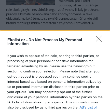
rozhovoru pro Ekolist
popisuje, jak se proměňuje
role ekologických nevládních organizací, ve chvíli, kdy je ochrana
přírody a klimatu oslabována nebo zpochybňována. A také
objasňuje, na jaká témata se nyní Greenpeace zaměří a kde vidí
hranici mezi legitimním protestem a zbytečnou provokací.
Martin Nawrath: I v případě environmentálního žalu
Ekolist.cz -
Do Not Process My Personal
platí, že sdílená bolest je poloviční bolest
Information
15.12.2025 | PRAHA (
Ekolist.cz
)
Diskuse: 9
If you wish to opt-out of the sale, sharing to third parties, or
Ekologická úzkost,
environmentální žal, klimatický
processing of your personal or sensitive information for
smutek. Jsou to nové
targeted advertising by us, please use the below opt-out
fenomény, nebo prožívali
section to confirm your selection. Please note that after your
podobné pocity i lidé v
opt-out request is processed you may continue seeing
minulosti? Obavy z měnícího se životního prostředí jsou na jednu
interest-based ads based on personal information utilized by
stranu přirozené a racionální. Někdy ale mohou narůst až do
us or personal information disclosed to third parties prior to
takové míry, že člověka paralyzují. Jak poznáme, že nastal čas říci si
o podporu nebo pomoc a kde ji hledat? I o tom jsme hovořili s
your opt-out. You may separately opt-out of the further
Martinem Nawrathem, terapeutem a facilitátorem zabývajícím se
disclosure of your personal information by third parties on the
péčí o duševní zdraví také v kontextu probíhající klimatické krize a
IAB’s list of downstream participants. This information may
proměn životního prostředí.
also be disclosed by us to third parties on the
IAB’s List of