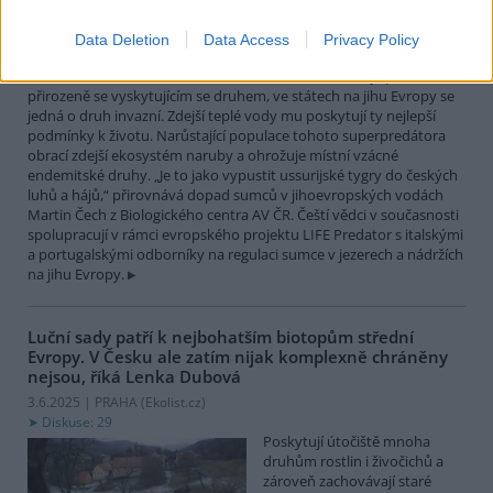
největší čistě sladkovodní
rybou Evropy. Vrcholový
Data Deletion
Data Access
Privacy Policy
nevybíravý predátor. Zatímco
v našich vodách je původním
přirozeně se vyskytujícím se druhem, ve státech na jihu Evropy se
jedná o druh invazní. Zdejší teplé vody mu poskytují ty nejlepší
podmínky k životu. Narůstající populace tohoto superpredátora
obrací zdejší ekosystém naruby a ohrožuje místní vzácné
endemitské druhy. „Je to jako vypustit ussurijské tygry do českých
luhů a hájů,“ přirovnává dopad sumců v jihoevropských vodách
Martin Čech z Biologického centra AV ČR. Čeští vědci v současnosti
spolupracují v rámci evropského projektu LIFE Predator s italskými
a portugalskými odborníky na regulaci sumce v jezerech a nádržích
na jihu Evropy.
Luční sady patří k nejbohatším biotopům střední
Evropy. V Česku ale zatím nijak komplexně chráněny
nejsou, říká Lenka Dubová
3.6.2025 | PRAHA (
Ekolist.cz
)
Diskuse: 29
Poskytují útočiště mnoha
druhům rostlin i živočichů a
zároveň zachovávají staré