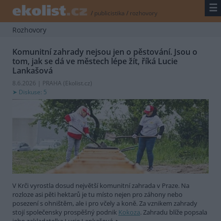
☰
/
publicistika
/
rozhovory
Rozhovory
Komunitní zahrady nejsou jen o pěstování. Jsou o
tom, jak se dá ve městech lépe žít, říká Lucie
Lankašová
8.6.2026 | PRAHA (
Ekolist.cz
)
Diskuse: 5
V Krči vyrostla dosud největší komunitní zahrada v Praze. Na
rozloze asi pěti hektarů je tu místo nejen pro záhony nebo
posezení s ohništěm, ale i pro včely a koně. Za vznikem zahrady
stojí společensky prospěšný podnik
Kokoza
. Zahradu blíže popsala
jeho zakladatelka Lucie Lankašová.