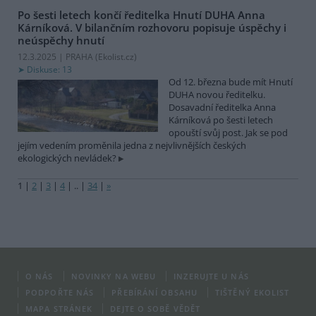
Po šesti letech končí ředitelka Hnutí DUHA Anna
Kárníková. V bilančním rozhovoru popisuje úspěchy i
neúspěchy hnutí
12.3.2025 | PRAHA (
Ekolist.cz
)
Diskuse: 13
Od 12. března bude mít Hnutí
DUHA novou ředitelku.
Dosavadní ředitelka Anna
Kárníková po šesti letech
opouští svůj post. Jak se pod
jejím vedením proměnila jedna z nejvlivnějších českých
ekologických nevládek?
1
|
2
|
3
|
4
|
..
|
34
|
»
O NÁS
NOVINKY NA WEBU
INZERUJTE U NÁS
PODPOŘTE NÁS
PŘEBÍRÁNÍ OBSAHU
TIŠTĚNÝ EKOLIST
MAPA STRÁNEK
DEJTE O SOBĚ VĚDĚT