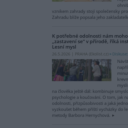
ohniš
vznikem zahrady stojí společensky p
Zahradu blíže popsala jeho zakladatel
K potřebné odolnosti nám moho
„zastavení se“ v přírodě, říká i
Lesní mysl
Diskuse:
26.5.2026 | PRAHA (
Ekolist.cz
)
Návšt
napří
minut
krevn
mysli
na člověka ještě dál: kombinuje smyslo
psychologie a koučování. O tom, jak 
odolnosti, přizpůsobivosti a jaká jed
vyzkoušet během příští vycházky do les
metody Barbora Hernychová.