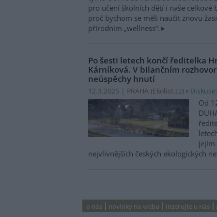
pro učení školních dětí i naše celkové
proč bychom se měli naučit znovu žasno
přírodním „wellness“.
Po šesti letech končí ředitelka
Kárníková. V bilančním rozhovor
neúspěchy hnutí
Diskuse
12.3.2025 | PRAHA (
Ekolist.cz
)
Od 12
DUHA
ředit
letec
jejím
nejvlivnějších českých ekologických n
o nás
novinky na webu
inzerujte u nás