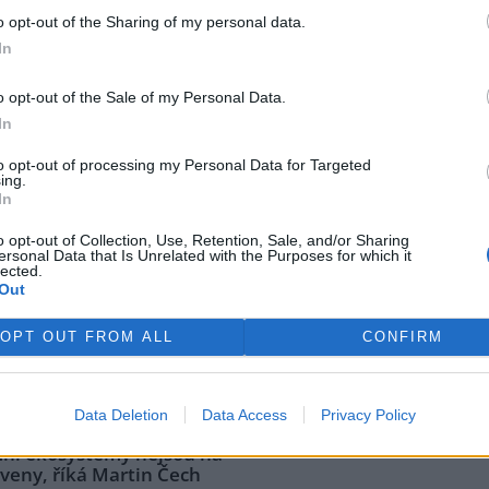
robíhající klimatické krize a
o opt-out of the Sharing of my personal data.
In
rek
y Vilém Jurek o výzvách i
o opt-out of the Sale of my Personal Data.
In
e: 3
to opt-out of processing my Personal Data for Targeted
 Jurek je krajinný ekolog, který
ing.
til svůj profesní život ochraně
In
dy. V rozhovoru přibližuje
o opt-out of Collection, Use, Retention, Sale, and/or Sharing
 končící projekt LIFE South
ersonal Data that Is Unrelated with the Purposes for which it
ia, jehož cílem byla obnova
lected.
ví o významu pastvy, invazních
Out
ních s vlastníky i o tom, proč
ejsou vidět hned. A také o tom,
OPT OUT FROM ALL
CONFIRM
bost pro Kamenný vrch a jakou
ní káva.
Data Deletion
Data Access
Privacy Policy
mní ekosystémy nejsou na
veny, říká Martin Čech