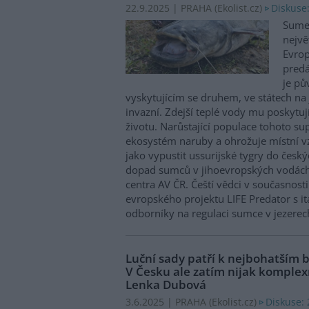
Diskuse
22.9.2025 | PRAHA (
Ekolist.cz
)
Sumec
nejvě
Evrop
predá
je pů
vyskytujícím se druhem, ve státech na 
invazní. Zdejší teplé vody mu poskytuj
životu. Narůstající populace tohoto su
ekosystém naruby a ohrožuje místní v
jako vypustit ussurijské tygry do český
dopad sumců v jihoevropských vodách
centra AV ČR. Čeští vědci v současnosti
evropského projektu LIFE Predator s i
odborníky na regulaci sumce v jezerech
Luční sady patří k nejbohatším 
V Česku ale zatím nijak komplex
Lenka Dubová
Diskuse: 
3.6.2025 | PRAHA (
Ekolist.cz
)