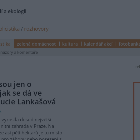
í a ekologii
licistika
/
rozhovory
istika
zelená domácnost
kultura
kalendář akcí
fotobank
názory a komentáře
re
sou jen o
jak se dá ve
 Lucie Lankašová
5
i vyrostla dosud největší
itní zahrada v Praze. Na
ze asi pěti hektarů je tu místo
 pro záhony nebo posezení s