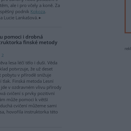
těm, ale i pro včely a koně. Za
rospěšný podnik
Kokoza
.
ka Lucie Lankašová.
u pomoci i drobná
nstruktorka finské metody
rek
 2
ěva lesa léčí tělo i duši. Věda
klad potvrzuje, že už deset
 pobytu v přírodě snižuje
í tlak. Finská metoda Lesní
 jde v ozdravném vlivu přírody
vá cvičení s prvky pozitivní
nám může pomoci k větší
noduchá cvičení můžeme sami
a, hovořila instruktorka této