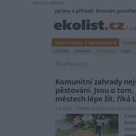
reklama
reklama
zprávy o přírodě, životním prostřed
/
pub
titulní strana
zpravodajství
public
příroda
civilizace
rozhovory
eseje
Rozhovory
Komunitní zahrady nej
pěstování. Jsou o tom, 
městech lépe žít, říká
Diskuse: 
8.6.2026 | PRAHA (
Ekolist.cz
)
V Krč
komun
rozlo
nejen