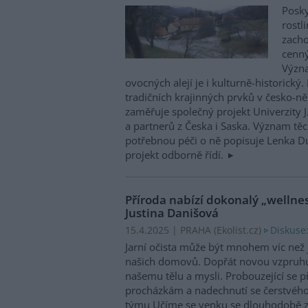
Posky
rostl
zacho
cenný
Význa
ovocných alejí je i kulturně-historick
tradičních krajinných prvků v česko-
zaměřuje společný projekt Univerzity J
a partnerů z Česka i Saska. Význam těc
potřebnou péči o ně popisuje Lenka Du
projekt odborně řídí.
Příroda nabízí dokonalý „wellnes
Justina Danišová
Diskuse:
15.4.2025 | PRAHA (
Ekolist.cz
)
Jarní očista může být mnohem víc než j
našich domovů. Dopřát novou vzpruh
našemu tělu a mysli. Probouzející se p
procházkám a nadechnutí se čerstvého
týmu Učíme se venku se dlouhodobě z