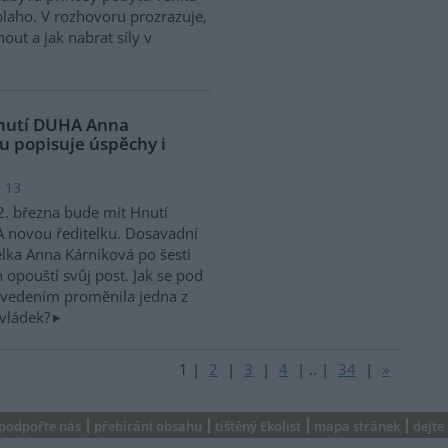
 blaho. V rozhovoru prozrazuje,
ut a jak nabrat síly v
 Hnutí DUHA Anna
u popisuje úspěchy i
: 13
. března bude mít Hnutí
 novou ředitelku. Dosavadní
elka Anna Kárníková po šesti
h opouští svůj post. Jak se pod
 vedením proměnila jedna z
evládek?
1
|
2
|
3
|
4
|
..
|
34
|
»
podpořte nás
přebírání obsahu
tištěný Ekolist
mapa stránek
dejte