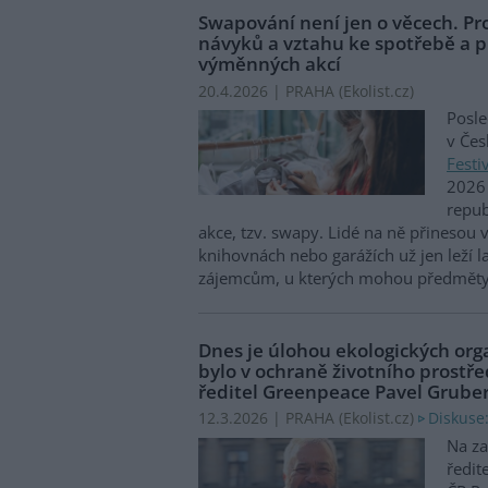
Swapování není jen o věcech. Pr
návyků a vztahu ke spotřebě a p
výměnných akcí
20.4.2026 | PRAHA (
Ekolist.cz
)
Posl
v Čes
Festi
2026 
repu
akce, tzv. swapy. Lidé na ně přinesou vě
knihovnách nebo garážích už jen leží 
zájemcům, u kterých mohou předměty 
Dnes je úlohou ekologických orga
bylo v ochraně životního prostře
ředitel Greenpeace Pavel Grube
Diskuse:
12.3.2026 | PRAHA (
Ekolist.cz
)
Na za
ředit