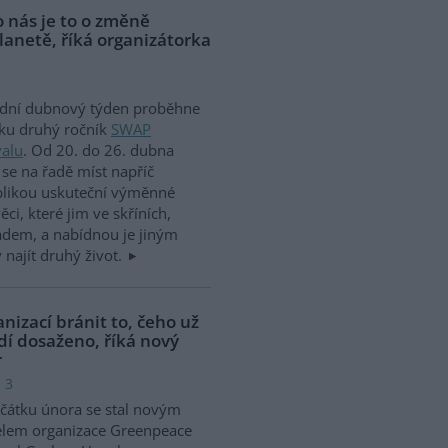
o nás je to o změně
lanetě, říká organizátorka
ední dubnový týden proběhne
ku druhý ročník
SWAP
valu
. Od 20. do 26. dubna
se na řadě míst napříč
blikou uskuteční výměnné
ci, které jim ve skříních,
ladem, a nabídnou je jiným
najít druhý život.
nizací bránit to, čeho už
dí dosaženo, říká nový
r
 3
čátku února se stal novým
elem organizace Greenpeace