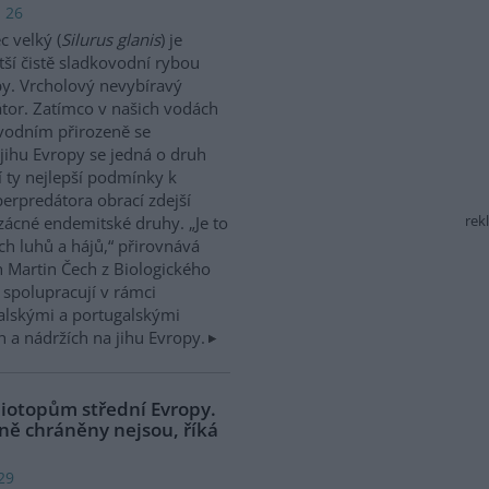
: 26
 velký (
Silurus glanis
) je
tší čistě sladkovodní rybou
y. Vrcholový nevybíravý
tor. Zatímco v našich vodách
vodním přirozeně se
jihu Evropy se jedná o druh
í ty nejlepší podmínky k
perpredátora obrací zdejší
rek
zácné endemitské druhy. „Je to
ch luhů a hájů,“ přirovnává
 Martin Čech z Biologického
 spolupracují v rámci
talskými a portugalskými
 a nádržích na jihu Evropy.
biotopům střední Evropy.
ně chráněny nejsou, říká
29