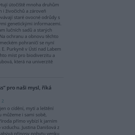
tují útočiště mnoha druhům
in i živočichů a zároveň
vávají staré ovocné odrůdy s
mi genetickými informacemi.
m lučních sadů a starých
ý. Na ochranu a obnovu těchto
německém pohraničí se nyní
. E. Purkyně v Ústí nad Labem
hto míst pro biodiverzitu a
bová, která na univerzitě
s“ pro naši mysl, říká
 2
en o cídění, mytí a leštění
u můžeme i sami sobě,
říroda přímo vybízí k jarním
 vzduchu. Justina Danišová z
abývá přínosy pobytu venku