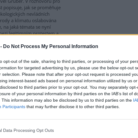
vel Gruber. V rozhovoru pro
st popisuje, jak se proměňuje
ekologických nevládních
řírody a klimatu oslabována
 na jaká témata se nyní
mezi legitimním protestem a
 -
Do Not Process My Personal Information
ironmentálního žalu platí,
to opt-out of the sale, sharing to third parties, or processing of your per
est
formation for targeted advertising by us, please use the below opt-out s
e: 9
r selection. Please note that after your opt-out request is processed y
eing interest-based ads based on personal information utilized by us or
gická úzkost, environmentální
disclosed to third parties prior to your opt-out. You may separately opt-
klimatický smutek. Jsou to nové
losure of your personal information by third parties on the IAB’s list of
ény, nebo prožívali podobné
. This information may also be disclosed by us to third parties on the
IA
y i lidé v minulosti? Obavy z
Participants
that may further disclose it to other third parties.
ího se životního prostředí
onální. Někdy ale mohou narůst
í. Jak poznáme, že nastal čas
ledat? I o tom jsme hovořili s
l Data Processing Opt Outs
ilitátorem zabývajícím se