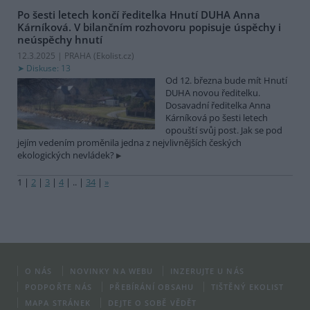
Po šesti letech končí ředitelka Hnutí DUHA Anna
Kárníková. V bilančním rozhovoru popisuje úspěchy i
neúspěchy hnutí
12.3.2025 | PRAHA (
Ekolist.cz
)
Diskuse: 13
Od 12. března bude mít Hnutí
DUHA novou ředitelku.
Dosavadní ředitelka Anna
Kárníková po šesti letech
opouští svůj post. Jak se pod
jejím vedením proměnila jedna z nejvlivnějších českých
ekologických nevládek?
1
|
2
|
3
|
4
|
..
|
34
|
»
O NÁS
NOVINKY NA WEBU
INZERUJTE U NÁS
PODPOŘTE NÁS
PŘEBÍRÁNÍ OBSAHU
TIŠTĚNÝ EKOLIST
MAPA STRÁNEK
DEJTE O SOBĚ VĚDĚT