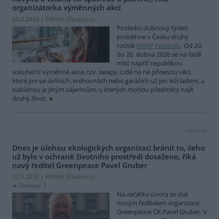
organizátorka výměnných akcí
20.4.2026 | PRAHA (
Ekolist.cz
)
Poslední dubnový týden
proběhne v Česku druhý
ročník
SWAP Festivalu
. Od 20.
do 26. dubna 2026 se na řadě
míst napříč republikou
uskuteční výměnné akce, tzv. swapy. Lidé na ně přinesou věci,
které jim ve skříních, knihovnách nebo garážích už jen leží ladem, a
nabídnou je jiným zájemcům, u kterých mohou předměty najít
druhý život.
reklama
Dnes je úlohou ekologických organizací bránit to, čeho
už bylo v ochraně životního prostředí dosaženo, říká
nový ředitel Greenpeace Pavel Gruber
12.3.2026 | PRAHA (
Ekolist.cz
)
Diskuse: 3
Na začátku února se stal
novým ředitelem organizace
Greenpeace ČR Pavel Gruber. V