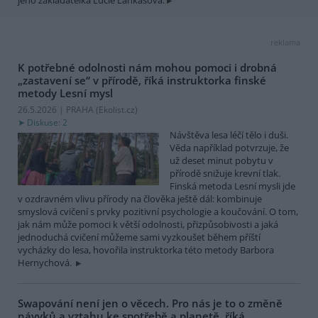
reklama
K potřebné odolnosti nám mohou pomoci i drobná
„zastavení se“ v přírodě, říká instruktorka finské
metody Lesní mysl
26.5.2026 | PRAHA (
Ekolist.cz
)
Diskuse: 2
Návštěva lesa léčí tělo i duši.
Věda například potvrzuje, že
už deset minut pobytu v
přírodě snižuje krevní tlak.
Finská metoda Lesní mysli jde
v ozdravném vlivu přírody na člověka ještě dál: kombinuje
smyslová cvičení s prvky pozitivní psychologie a koučování. O tom,
jak nám může pomoci k větší odolnosti, přizpůsobivosti a jaká
jednoduchá cvičení můžeme sami vyzkoušet během příští
vycházky do lesa, hovořila instruktorka této metody Barbora
Hernychová.
Swapování není jen o věcech. Pro nás je to o změně
návyků a vztahu ke spotřebě a planetě, říká