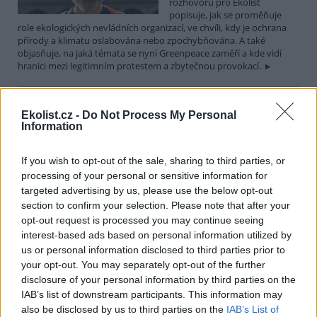
rozhovoru pro Ekolist
popisuje, jak se proměňuje
role ekologických nevládních organizací, ve chvíli, kdy je ochrana
přírody a klimatu oslabována nebo zpochybňována. A také
objasňuje, na jaká témata se nyní Greenpeace zaměří a kde vidí
hranici mezi legitimním protestem a zbytečnou provokací.
Martin Nawrath: I v případě environmentálního žalu
Ekolist.cz -
Do Not Process My Personal
platí, že sdílená bolest je poloviční bolest
Information
15.12.2025 | PRAHA (
Ekolist.cz
)
Diskuse: 9
If you wish to opt-out of the sale, sharing to third parties, or
Ekologická úzkost,
environmentální žal, klimatický
processing of your personal or sensitive information for
smutek. Jsou to nové
targeted advertising by us, please use the below opt-out
fenomény, nebo prožívali
section to confirm your selection. Please note that after your
podobné pocity i lidé v
opt-out request is processed you may continue seeing
minulosti? Obavy z měnícího se životního prostředí jsou na jednu
interest-based ads based on personal information utilized by
stranu přirozené a racionální. Někdy ale mohou narůst až do
us or personal information disclosed to third parties prior to
takové míry, že člověka paralyzují. Jak poznáme, že nastal čas říci si
o podporu nebo pomoc a kde ji hledat? I o tom jsme hovořili s
your opt-out. You may separately opt-out of the further
Martinem Nawrathem, terapeutem a facilitátorem zabývajícím se
disclosure of your personal information by third parties on the
péčí o duševní zdraví také v kontextu probíhající klimatické krize a
IAB’s list of downstream participants. This information may
proměn životního prostředí.
also be disclosed by us to third parties on the
IAB’s List of