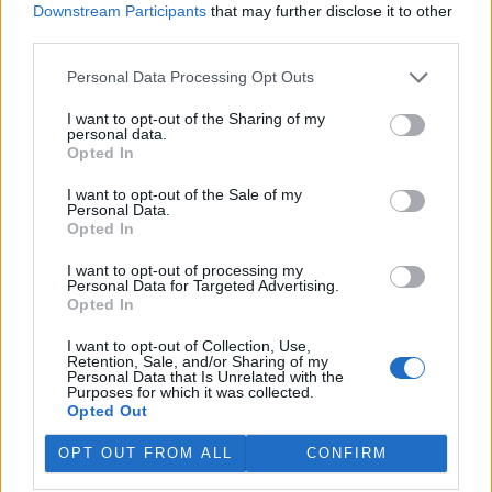
Downstream Participants
that may further disclose it to other
third parties.
„Furt ve střehu.“ Manažer přírody Vilém Jurek o
výzvách i radostech z krajiny
Personal Data Processing Opt Outs
26.11.2025 | PRAHA (
Ekolist.cz
)
Diskuse: 3
I want to opt-out of the Sharing of my
Vilém Jurek je krajinný ekolog,
personal data.
který zasvětil svůj profesní
Opted In
život ochraně přírody. V
rozhovoru přibližuje právě
I want to opt-out of the Sale of my
končící projekt LIFE South
Personal Data.
Moravia, jehož cílem byla obnova stepních biotopů na jižní
Opted In
Moravě. Mluví o významu pastvy, invazních druzích, složitých
diplomatických jednáních s vlastníky i o tom, proč je důležité
I want to opt-out of processing my
vydržet – i když výsledky nejsou vidět hned. A také o tom, co ho k
Personal Data for Targeted Advertising.
přírodě přivedlo, proč má slabost pro Kamenný vrch a jakou roli v
Opted In
jeho životě hrají dvě kočky a ranní káva.
I want to opt-out of Collection, Use,
Retention, Sale, and/or Sharing of my
Personal Data that Is Unrelated with the
Sumec velký na jihu Evropy? Tamní ekosystémy nejsou
Purposes for which it was collected.
na takového superpredátora připraveny, říká Martin
Opted Out
Čech
22.9.2025 | PRAHA (
Ekolist.cz
)
OPT OUT FROM ALL
CONFIRM
Diskuse: 26
Sumec velký (
Silurus glanis
) je