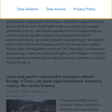
největší čistě sladkovodní
rybou Evropy. Vrcholový
Data Deletion
Data Access
Privacy Policy
nevybíravý predátor. Zatímco
v našich vodách je původním
přirozeně se vyskytujícím se druhem, ve státech na jihu Evropy se
jedná o druh invazní. Zdejší teplé vody mu poskytují ty nejlepší
podmínky k životu. Narůstající populace tohoto superpredátora
obrací zdejší ekosystém naruby a ohrožuje místní vzácné
endemitské druhy. „Je to jako vypustit ussurijské tygry do českých
luhů a hájů,“ přirovnává dopad sumců v jihoevropských vodách
Martin Čech z Biologického centra AV ČR. Čeští vědci v současnosti
spolupracují v rámci evropského projektu LIFE Predator s italskými
a portugalskými odborníky na regulaci sumce v jezerech a nádržích
na jihu Evropy.
Luční sady patří k nejbohatším biotopům střední
Evropy. V Česku ale zatím nijak komplexně chráněny
nejsou, říká Lenka Dubová
3.6.2025 | PRAHA (
Ekolist.cz
)
Diskuse: 29
Poskytují útočiště mnoha
druhům rostlin i živočichů a
zároveň zachovávají staré