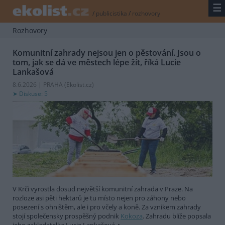
☰
/
publicistika
/
rozhovory
Rozhovory
Komunitní zahrady nejsou jen o pěstování. Jsou o
tom, jak se dá ve městech lépe žít, říká Lucie
Lankašová
8.6.2026 | PRAHA (
Ekolist.cz
)
Diskuse: 5
V Krči vyrostla dosud největší komunitní zahrada v Praze. Na
rozloze asi pěti hektarů je tu místo nejen pro záhony nebo
posezení s ohništěm, ale i pro včely a koně. Za vznikem zahrady
stojí společensky prospěšný podnik
Kokoza
. Zahradu blíže popsala
jeho zakladatelka Lucie Lankašová.