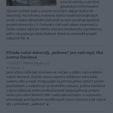
ovocné odrůdy s cennými
genetickými informacemi.
Význam lučních sadů a starých ovocných alejí je i kulturně-
historický. Na ochranu a obnovu těchto tradičních krajinných
prvků v česko-německém pohraničí se nyní zaměřuje společný
projekt Univerzity J. E. Purkyně v Ústí nad Labem a partnerů z
Česka i Saska. Význam těchto míst pro biodiverzitu a potřebnou
péči o ně popisuje Lenka Dubová, která na univerzitě projekt
odborně řídí.
Příroda nabízí dokonalý „wellness“ pro naši mysl, říká
Justina Danišová
15.4.2025 | PRAHA (
Ekolist.cz
)
Diskuse: 2
Jarní očista může být mnohem víc než jen o cídění, mytí a leštění
našich domovů. Dopřát novou vzpruhu můžeme i sami sobě,
našemu tělu a mysli. Probouzející se příroda přímo vybízí k jarním
procházkám a nadechnutí se čerstvého vzduchu. Justina Danišová
z týmu Učíme se venku se dlouhodobě zabývá přínosy pobytu
venku pro učení školních dětí i naše celkové blaho. V rozhovoru
prozrazuje, proč bychom se měli naučit znovu žasnout a jak nabrat
síly v přírodním „wellness“.