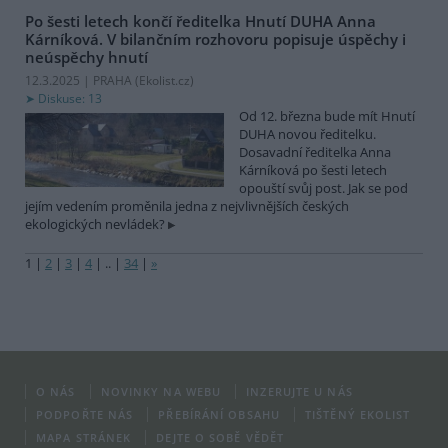
Po šesti letech končí ředitelka Hnutí DUHA Anna
Kárníková. V bilančním rozhovoru popisuje úspěchy i
neúspěchy hnutí
12.3.2025 | PRAHA (
Ekolist.cz
)
Diskuse: 13
Od 12. března bude mít Hnutí
DUHA novou ředitelku.
Dosavadní ředitelka Anna
Kárníková po šesti letech
opouští svůj post. Jak se pod
jejím vedením proměnila jedna z nejvlivnějších českých
ekologických nevládek?
1
|
2
|
3
|
4
|
..
|
34
|
»
O NÁS
NOVINKY NA WEBU
INZERUJTE U NÁS
PODPOŘTE NÁS
PŘEBÍRÁNÍ OBSAHU
TIŠTĚNÝ EKOLIST
MAPA STRÁNEK
DEJTE O SOBĚ VĚDĚT