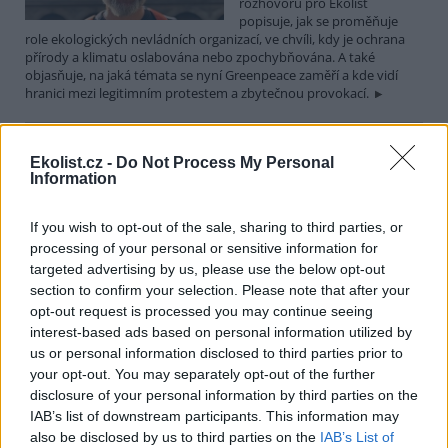
rozhovoru pro Ekolist
popisuje, jak se proměňuje
role ekologických nevládních organizací, ve chvíli, kdy je ochrana
přírody a klimatu oslabována nebo zpochybňována. A také
objasňuje, na jaká témata se nyní Greenpeace zaměří a kde vidí
hranici mezi legitimním protestem a zbytečnou provokací.
Martin Nawrath: I v případě environmentálního žalu
Ekolist.cz -
Do Not Process My Personal
platí, že sdílená bolest je poloviční bolest
Information
15.12.2025 | PRAHA (
Ekolist.cz
)
Diskuse: 9
If you wish to opt-out of the sale, sharing to third parties, or
Ekologická úzkost,
environmentální žal, klimatický
processing of your personal or sensitive information for
smutek. Jsou to nové
targeted advertising by us, please use the below opt-out
fenomény, nebo prožívali
section to confirm your selection. Please note that after your
podobné pocity i lidé v
opt-out request is processed you may continue seeing
minulosti? Obavy z měnícího se životního prostředí jsou na jednu
interest-based ads based on personal information utilized by
stranu přirozené a racionální. Někdy ale mohou narůst až do
us or personal information disclosed to third parties prior to
takové míry, že člověka paralyzují. Jak poznáme, že nastal čas říci si
o podporu nebo pomoc a kde ji hledat? I o tom jsme hovořili s
your opt-out. You may separately opt-out of the further
Martinem Nawrathem, terapeutem a facilitátorem zabývajícím se
disclosure of your personal information by third parties on the
péčí o duševní zdraví také v kontextu probíhající klimatické krize a
IAB’s list of downstream participants. This information may
proměn životního prostředí.
also be disclosed by us to third parties on the
IAB’s List of