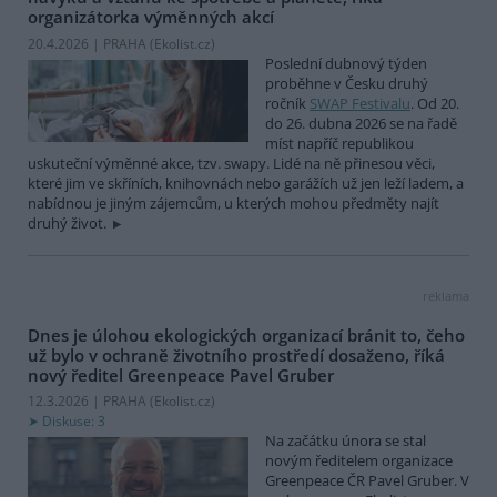
organizátorka výměnných akcí
20.4.2026 | PRAHA (
Ekolist.cz
)
Poslední dubnový týden
proběhne v Česku druhý
ročník
SWAP Festivalu
. Od 20.
do 26. dubna 2026 se na řadě
míst napříč republikou
uskuteční výměnné akce, tzv. swapy. Lidé na ně přinesou věci,
které jim ve skříních, knihovnách nebo garážích už jen leží ladem, a
nabídnou je jiným zájemcům, u kterých mohou předměty najít
druhý život.
reklama
Dnes je úlohou ekologických organizací bránit to, čeho
už bylo v ochraně životního prostředí dosaženo, říká
nový ředitel Greenpeace Pavel Gruber
12.3.2026 | PRAHA (
Ekolist.cz
)
Diskuse: 3
Na začátku února se stal
novým ředitelem organizace
Greenpeace ČR Pavel Gruber. V