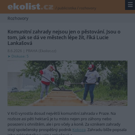
☰
/
publicistika
/
rozhovory
Rozhovory
Komunitní zahrady nejsou jen o pěstování. Jsou o
tom, jak se dá ve městech lépe žít, říká Lucie
Lankašová
8.6.2026 | PRAHA (
Ekolist.cz
)
Diskuse: 5
V Krči vyrostla dosud největší komunitní zahrada v Praze. Na
rozloze asi pěti hektarů je tu místo nejen pro záhony nebo
posezení s ohništěm, ale i pro včely a koně. Za vznikem zahrady
stojí společensky prospěšný podnik
Kokoza
. Zahradu blíže popsala
jeho zakladatelka Lucie Lankašová.