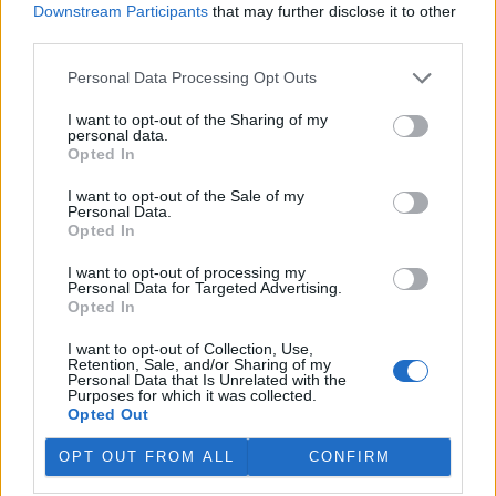
Downstream Participants
that may further disclose it to other
third parties.
„Furt ve střehu.“ Manažer přírody Vilém Jurek o
výzvách i radostech z krajiny
Personal Data Processing Opt Outs
26.11.2025 | PRAHA (
Ekolist.cz
)
Diskuse: 3
I want to opt-out of the Sharing of my
Vilém Jurek je krajinný ekolog,
personal data.
který zasvětil svůj profesní
Opted In
život ochraně přírody. V
rozhovoru přibližuje právě
I want to opt-out of the Sale of my
končící projekt LIFE South
Personal Data.
Moravia, jehož cílem byla obnova stepních biotopů na jižní
Opted In
Moravě. Mluví o významu pastvy, invazních druzích, složitých
diplomatických jednáních s vlastníky i o tom, proč je důležité
I want to opt-out of processing my
vydržet – i když výsledky nejsou vidět hned. A také o tom, co ho k
Personal Data for Targeted Advertising.
přírodě přivedlo, proč má slabost pro Kamenný vrch a jakou roli v
Opted In
jeho životě hrají dvě kočky a ranní káva.
I want to opt-out of Collection, Use,
Retention, Sale, and/or Sharing of my
Personal Data that Is Unrelated with the
Sumec velký na jihu Evropy? Tamní ekosystémy nejsou
Purposes for which it was collected.
na takového superpredátora připraveny, říká Martin
Opted Out
Čech
22.9.2025 | PRAHA (
Ekolist.cz
)
OPT OUT FROM ALL
CONFIRM
Diskuse: 26
Sumec velký (
Silurus glanis
) je