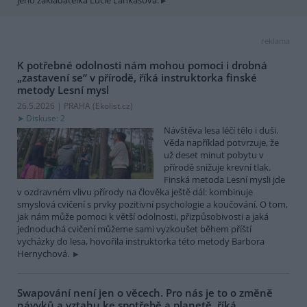
reklama
K potřebné odolnosti nám mohou pomoci i drobná
„zastavení se“ v přírodě, říká instruktorka finské
metody Lesní mysl
26.5.2026 | PRAHA (
Ekolist.cz
)
Diskuse: 2
Návštěva lesa léčí tělo i duši.
Věda například potvrzuje, že
už deset minut pobytu v
přírodě snižuje krevní tlak.
Finská metoda Lesní mysli jde
v ozdravném vlivu přírody na člověka ještě dál: kombinuje
smyslová cvičení s prvky pozitivní psychologie a koučování. O tom,
jak nám může pomoci k větší odolnosti, přizpůsobivosti a jaká
jednoduchá cvičení můžeme sami vyzkoušet během příští
vycházky do lesa, hovořila instruktorka této metody Barbora
Hernychová.
Swapování není jen o věcech. Pro nás je to o změně
návyků a vztahu ke spotřebě a planetě, říká