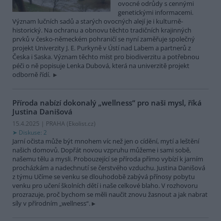
ovocné odrůdy s cennými
genetickými informacemi.
Význam lučních sadů a starých ovocných alejí je i kulturně-
historický. Na ochranu a obnovu těchto tradičních krajinných
prvků v česko-německém pohraničí se nyní zaměřuje společný
projekt Univerzity J. E. Purkyně v Ústí nad Labem a partnerů z
Česka i Saska. Význam těchto míst pro biodiverzitu a potřebnou
péči o ně popisuje Lenka Dubová, která na univerzitě projekt
odborně řídí.
Příroda nabízí dokonalý „wellness“ pro naši mysl, říká
Justina Danišová
15.4.2025 | PRAHA (
Ekolist.cz
)
Diskuse: 2
Jarní očista může být mnohem víc než jen o cídění, mytí a leštění
našich domovů. Dopřát novou vzpruhu můžeme i sami sobě,
našemu tělu a mysli. Probouzející se příroda přímo vybízí k jarním
procházkám a nadechnutí se čerstvého vzduchu. Justina Danišová
z týmu Učíme se venku se dlouhodobě zabývá přínosy pobytu
venku pro učení školních dětí i naše celkové blaho. V rozhovoru
prozrazuje, proč bychom se měli naučit znovu žasnout a jak nabrat
síly v přírodním „wellness“.