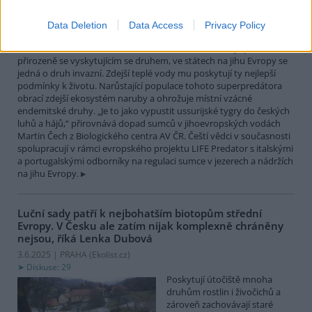
největší čistě sladkovodní
rybou Evropy. Vrcholový
Data Deletion
Data Access
Privacy Policy
nevybíravý predátor. Zatímco
v našich vodách je původním
přirozeně se vyskytujícím se druhem, ve státech na jihu Evropy se
jedná o druh invazní. Zdejší teplé vody mu poskytují ty nejlepší
podmínky k životu. Narůstající populace tohoto superpredátora
obrací zdejší ekosystém naruby a ohrožuje místní vzácné
endemitské druhy. „Je to jako vypustit ussurijské tygry do českých
luhů a hájů,“ přirovnává dopad sumců v jihoevropských vodách
Martin Čech z Biologického centra AV ČR. Čeští vědci v současnosti
spolupracují v rámci evropského projektu LIFE Predator s italskými
a portugalskými odborníky na regulaci sumce v jezerech a nádržích
na jihu Evropy.
Luční sady patří k nejbohatším biotopům střední
Evropy. V Česku ale zatím nijak komplexně chráněny
nejsou, říká Lenka Dubová
3.6.2025 | PRAHA (
Ekolist.cz
)
Diskuse: 29
Poskytují útočiště mnoha
druhům rostlin i živočichů a
zároveň zachovávají staré