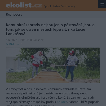
☰
/
publicistika
/
rozhovory
Rozhovory
Komunitní zahrady nejsou jen o pěstování. Jsou o
tom, jak se dá ve městech lépe žít, říká Lucie
Lankašová
8.6.2026 | PRAHA (
Ekolist.cz
)
Diskuse: 5
V Krči vyrostla dosud největší komunitní zahrada v Praze. Na
rozloze asi pěti hektarů je tu místo nejen pro záhony nebo
posezení s ohništěm, ale i pro včely a koně. Za vznikem zahrady
stojí společensky prospěšný podnik
Kokoza
. Zahradu blíže popsala
jeho zakladatelka Lucie Lankašová.