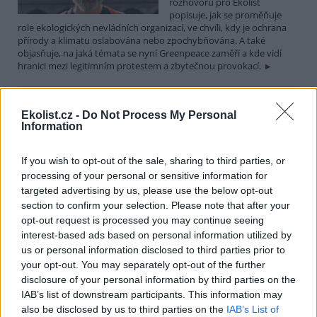
rozhovoru pro Ekolist
popisuje, jak se proměňuje
role ekologických nevládních organizací, ve chvíli, kdy je ochrana
přírody a klimatu oslabována nebo zpochybňována. A také
objasňuje, na jaká témata se nyní Greenpeace zaměří a kde vidí
hranici mezi legitimním protestem a zbytečnou provokací.
Martin Nawrath: I v případě environmentálního žalu
Ekolist.cz -
Do Not Process My Personal
platí, že sdílená bolest je poloviční bolest
Information
15.12.2025 | PRAHA (
Ekolist.cz
)
Diskuse: 9
If you wish to opt-out of the sale, sharing to third parties, or
Ekologická úzkost,
environmentální žal, klimatický
processing of your personal or sensitive information for
smutek. Jsou to nové
targeted advertising by us, please use the below opt-out
fenomény, nebo prožívali
section to confirm your selection. Please note that after your
podobné pocity i lidé v
opt-out request is processed you may continue seeing
minulosti? Obavy z měnícího se životního prostředí jsou na jednu
interest-based ads based on personal information utilized by
stranu přirozené a racionální. Někdy ale mohou narůst až do
us or personal information disclosed to third parties prior to
takové míry, že člověka paralyzují. Jak poznáme, že nastal čas říci si
o podporu nebo pomoc a kde ji hledat? I o tom jsme hovořili s
your opt-out. You may separately opt-out of the further
Martinem Nawrathem, terapeutem a facilitátorem zabývajícím se
disclosure of your personal information by third parties on the
péčí o duševní zdraví také v kontextu probíhající klimatické krize a
IAB’s list of downstream participants. This information may
proměn životního prostředí.
also be disclosed by us to third parties on the
IAB’s List of