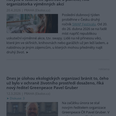
organizátorka výměnných akcí
20.4.2026 | PRAHA (
Ekolist.cz
)
Poslední dubnový týden
proběhne v Česku druhý
ročník
SWAP Festivalu
. Od 20.
do 26. dubna 2026 se na řadě
míst napříč republikou
uskuteční výměnné akce, tzv. swapy. Lidé na ně přinesou věci,
které jim ve skříních, knihovnách nebo garážích už jen leží ladem, a
nabídnou je jiným zájemcům, u kterých mohou předměty najít
druhý život.
reklama
Dnes je úlohou ekologických organizací bránit to, čeho
už bylo v ochraně životního prostředí dosaženo, říká
nový ředitel Greenpeace Pavel Gruber
12.3.2026 | PRAHA (
Ekolist.cz
)
Diskuse: 3
Na začátku února se stal
novým ředitelem organizace
Greenpeace ČR Pavel Gruber. V