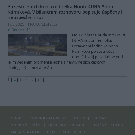
Po šesti letech končí ředitelka Hnutí DUHA Anna
Kárníková. V bilančním rozhovoru popisuje úspěchy i
neúspěchy hnutí
12.3.2025 | PRAHA (
Ekolist.cz
)
Diskuse: 13
Od 12. března bude mít Hnutí
DUHA novou ředitelku.
Dosavadní ředitelka Anna
Kárníková po šesti letech
opouští svůj post. Jak se pod
jejím vedením proměnila jedna z nejvlivnějších českých
ekologických nevládek?
1
|
2
|
3
|
4
|
..
|
34
|
»
O NÁS
NOVINKY NA WEBU
INZERUJTE U NÁS
PODPOŘTE NÁS
PŘEBÍRÁNÍ OBSAHU
TIŠTĚNÝ EKOLIST
MAPA STRÁNEK
DEJTE O SOBĚ VĚDĚT