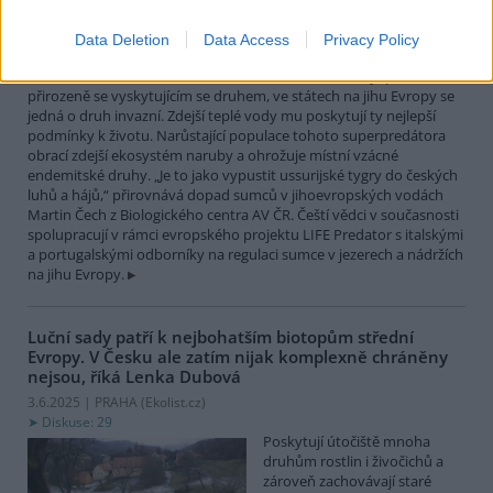
největší čistě sladkovodní
rybou Evropy. Vrcholový
Data Deletion
Data Access
Privacy Policy
nevybíravý predátor. Zatímco
v našich vodách je původním
přirozeně se vyskytujícím se druhem, ve státech na jihu Evropy se
jedná o druh invazní. Zdejší teplé vody mu poskytují ty nejlepší
podmínky k životu. Narůstající populace tohoto superpredátora
obrací zdejší ekosystém naruby a ohrožuje místní vzácné
endemitské druhy. „Je to jako vypustit ussurijské tygry do českých
luhů a hájů,“ přirovnává dopad sumců v jihoevropských vodách
Martin Čech z Biologického centra AV ČR. Čeští vědci v současnosti
spolupracují v rámci evropského projektu LIFE Predator s italskými
a portugalskými odborníky na regulaci sumce v jezerech a nádržích
na jihu Evropy.
Luční sady patří k nejbohatším biotopům střední
Evropy. V Česku ale zatím nijak komplexně chráněny
nejsou, říká Lenka Dubová
3.6.2025 | PRAHA (
Ekolist.cz
)
Diskuse: 29
Poskytují útočiště mnoha
druhům rostlin i živočichů a
zároveň zachovávají staré