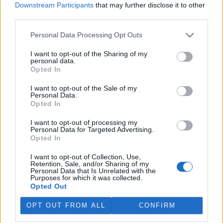
Downstream Participants
that may further disclose it to other
third parties.
„Furt ve střehu.“ Manažer přírody Vilém Jurek o
výzvách i radostech z krajiny
Personal Data Processing Opt Outs
26.11.2025 | PRAHA (
Ekolist.cz
)
Diskuse: 3
I want to opt-out of the Sharing of my
Vilém Jurek je krajinný ekolog,
personal data.
který zasvětil svůj profesní
Opted In
život ochraně přírody. V
rozhovoru přibližuje právě
I want to opt-out of the Sale of my
končící projekt LIFE South
Personal Data.
Moravia, jehož cílem byla obnova stepních biotopů na jižní
Opted In
Moravě. Mluví o významu pastvy, invazních druzích, složitých
diplomatických jednáních s vlastníky i o tom, proč je důležité
I want to opt-out of processing my
vydržet – i když výsledky nejsou vidět hned. A také o tom, co ho k
Personal Data for Targeted Advertising.
přírodě přivedlo, proč má slabost pro Kamenný vrch a jakou roli v
Opted In
jeho životě hrají dvě kočky a ranní káva.
I want to opt-out of Collection, Use,
Retention, Sale, and/or Sharing of my
Personal Data that Is Unrelated with the
Sumec velký na jihu Evropy? Tamní ekosystémy nejsou
Purposes for which it was collected.
na takového superpredátora připraveny, říká Martin
Opted Out
Čech
22.9.2025 | PRAHA (
Ekolist.cz
)
OPT OUT FROM ALL
CONFIRM
Diskuse: 26
Sumec velký (
Silurus glanis
) je