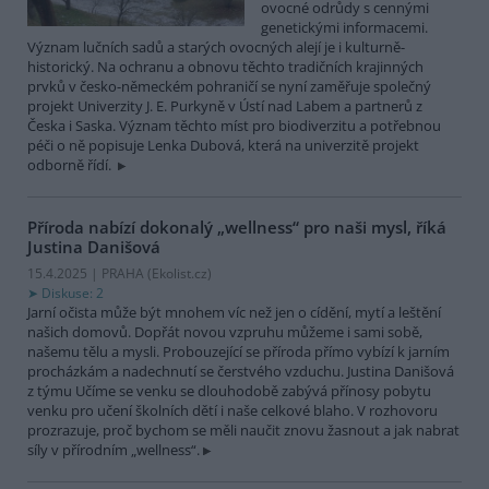
ovocné odrůdy s cennými
genetickými informacemi.
Význam lučních sadů a starých ovocných alejí je i kulturně-
historický. Na ochranu a obnovu těchto tradičních krajinných
prvků v česko-německém pohraničí se nyní zaměřuje společný
projekt Univerzity J. E. Purkyně v Ústí nad Labem a partnerů z
Česka i Saska. Význam těchto míst pro biodiverzitu a potřebnou
péči o ně popisuje Lenka Dubová, která na univerzitě projekt
odborně řídí.
Příroda nabízí dokonalý „wellness“ pro naši mysl, říká
Justina Danišová
15.4.2025 | PRAHA (
Ekolist.cz
)
Diskuse: 2
Jarní očista může být mnohem víc než jen o cídění, mytí a leštění
našich domovů. Dopřát novou vzpruhu můžeme i sami sobě,
našemu tělu a mysli. Probouzející se příroda přímo vybízí k jarním
procházkám a nadechnutí se čerstvého vzduchu. Justina Danišová
z týmu Učíme se venku se dlouhodobě zabývá přínosy pobytu
venku pro učení školních dětí i naše celkové blaho. V rozhovoru
prozrazuje, proč bychom se měli naučit znovu žasnout a jak nabrat
síly v přírodním „wellness“.