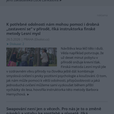
reklama
K potřebné odolnosti nám mohou pomoci i drobná
„zastavení se“ v přírodě, říká instruktorka finské
metody Lesní mysl
26.5.2026 | PRAHA (
Ekolist.cz
)
Diskuse: 2
Návštěva lesa léčí tělo i duši.
Věda například potvrzuje, že
už deset minut pobytu v
přírodě snižuje krevní tlak.
Finská metoda Lesní mysli jde
v ozdravném vlivu přírody na člověka ještě dál: kombinuje
smyslová cvičení s prvky pozitivní psychologie a koučování. O tom,
jak nám může pomoci k větší odolnosti, přizpůsobivosti a jaká
jednoduchá cvičení můžeme sami vyzkoušet během příští
vycházky do lesa, hovořila instruktorka této metody Barbora
Hernychová.
Swapování není jen o věcech. Pro nás je to o změně
návyků a vztahu ke spotřebě a planetě, říká