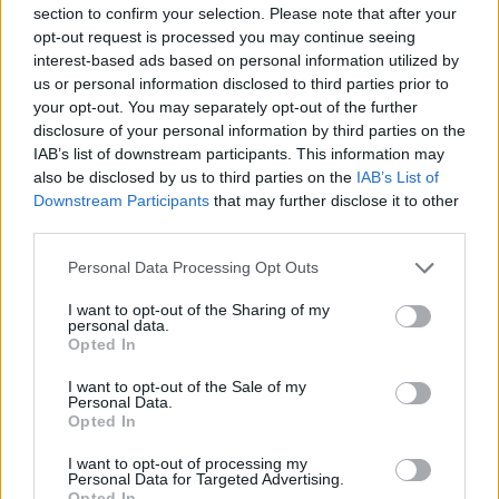
Co to je renovační pas? Nový systém má zamezit
section to confirm your selection. Please note that after your
špatně načasovaným renovacím
opt-out request is processed you may continue seeing
7.7.2026 | PRAHA (
Ekolist.cz
)
interest-based ads based on personal information utilized by
Diskuse: 2
us or personal information disclosed to third parties prior to
Majitelé rodinných domů, kteří
your opt-out. You may separately opt-out of the further
se chystají na rekonstrukci,
získali od letošního května
disclosure of your personal information by third parties on the
nový nástroj, který jim má
IAB’s list of downstream participants. This information may
pomoci vyhnout se zbytečným
also be disclosed by us to third parties on the
IAB’s List of
chybám a špatně načasovaným investicím. Ministerstvo životního
Downstream Participants
that may further disclose it to other
prostředí letos připravilo systém renovačních pasů, které mají
third parties.
sloužit jako efektivní plán modernizace domu a usnadnit cestu k
energetickým úsporám.
Personal Data Processing Opt Outs
I want to opt-out of the Sharing of my
Jak čápi přežili horka a bouřky? Zapojte se do
personal data.
sledování hnízd
Opted In
2.7.2026 | PRAHA (
Ekolist.cz
)
Mláďata čápů v celém Česku
I want to opt-out of the Sale of my
musela v minulých dnech čelit
Personal Data.
extrémním teplotám, po
Opted In
kterých přišly intenzivní
bouřky a lijáky. Česká
I want to opt-out of processing my
Personal Data for Targeted Advertising.
společnost ornitologická (ČSO) vyzývá veřejnost, aby se zapojila do
Opted In