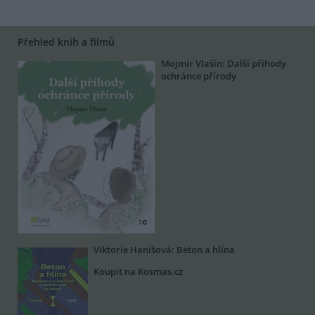
Přehled knih a filmů
Mojmír Vlašín: Další příhody
ochránce přírody
Viktorie Hanišová: Beton a hlína
Koupit na Kosmas.cz