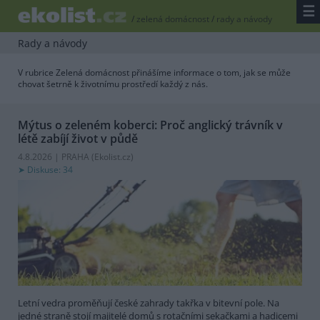
☰
/
zelená domácnost
/
rady a návody
Rady a návody
V rubrice Zelená domácnost přinášíme informace o tom, jak se může
chovat šetrně k životnímu prostředí každý z nás.
Mýtus o zeleném koberci: Proč anglický trávník v
létě zabíjí život v půdě
4.8.2026 | PRAHA (
Ekolist.cz
)
Diskuse: 34
Letní vedra proměňují české zahrady takřka v bitevní pole. Na
jedné straně stojí majitelé domů s rotačními sekačkami a hadicemi