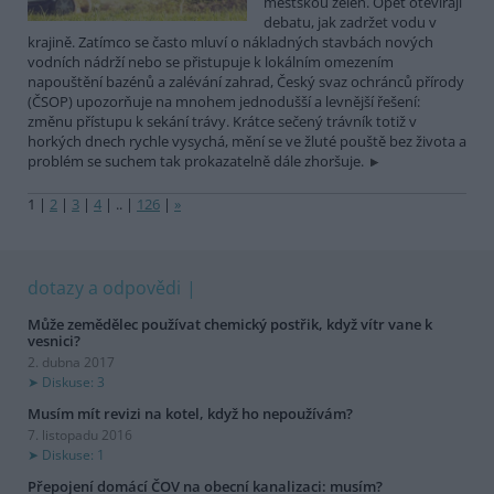
městskou zeleň. Opět otevírají
debatu, jak zadržet vodu v
krajině. Zatímco se často mluví o nákladných stavbách nových
vodních nádrží nebo se přistupuje k lokálním omezením
napouštění bazénů a zalévání zahrad, Český svaz ochránců přírody
(ČSOP) upozorňuje na mnohem jednodušší a levnější řešení:
změnu přístupu k sekání trávy. Krátce sečený trávník totiž v
horkých dnech rychle vysychá, mění se ve žluté pouště bez života a
problém se suchem tak prokazatelně dále zhoršuje.
1
|
2
|
3
|
4
|
..
|
126
|
»
dotazy a odpovědi
Může zemědělec používat chemický postřik, když vítr vane k
vesnici?
2. dubna 2017
Diskuse: 3
Musím mít revizi na kotel, když ho nepoužívám?
7. listopadu 2016
Diskuse: 1
Přepojení domácí ČOV na obecní kanalizaci: musím?