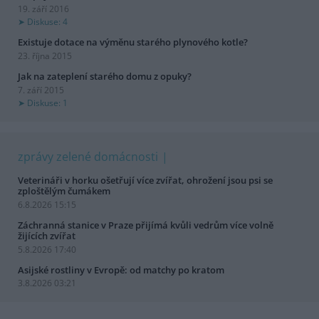
19. září 2016
Diskuse: 4
Existuje dotace na výměnu starého plynového kotle?
23. října 2015
Jak na zateplení starého domu z opuky?
7. září 2015
Diskuse: 1
zprávy zelené domácnosti
Veterináři v horku ošetřují více zvířat, ohrožení jsou psi se
zploštělým čumákem
6.8.2026 15:15
Záchranná stanice v Praze přijímá kvůli vedrům více volně
žijících zvířat
5.8.2026 17:40
Asijské rostliny v Evropě: od matchy po kratom
3.8.2026 03:21