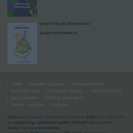
Omar el Karib: Ostrov Socci
Koupit na Kosmas.cz
O NÁS
NOVINKY NA WEBU
INZERUJTE U NÁS
PODPOŘTE NÁS
PŘEBÍRÁNÍ OBSAHU
TIŠTĚNÝ EKOLIST
MAPA STRÁNEK
DEJTE O SOBĚ VĚDĚT
ZPRÁVY E-MAILEM
COOKIES
Ekolist.cz
je vydáván občanským sdružením
BEZK
. ISSN 1802-9019.
Za
webhosting
a
publikační systém TOOLKIT
děkujeme
Ecn
studiu
. Navštivte
Ecomonitor
.