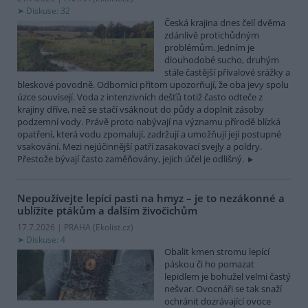
Diskuse: 32
Česká krajina dnes čelí dvěma
zdánlivě protichůdným
problémům. Jedním je
dlouhodobé sucho, druhým
stále častější přívalové srážky a
bleskové povodně. Odborníci přitom upozorňují, že oba jevy spolu
úzce souvisejí. Voda z intenzivních dešťů totiž často odteče z
krajiny dříve, než se stačí vsáknout do půdy a doplnit zásoby
podzemní vody. Právě proto nabývají na významu přírodě blízká
opatření, která vodu zpomalují, zadržují a umožňují její postupné
vsakování. Mezi nejúčinnější patří zasakovací svejly a poldry.
Přestože bývají často zaměňovány, jejich účel je odlišný.
Nepoužívejte lepící pasti na hmyz – je to nezákonné a
ublížíte ptákům a dalším živočichům
17.7.2026 | PRAHA (
Ekolist.cz
)
Diskuse: 4
Obalit kmen stromu lepící
páskou či ho pomazat
lepidlem je bohužel velmi častý
nešvar. Ovocnáři se tak snaží
ochránit dozrávající ovoce