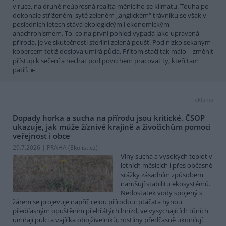
v ruce, na druhé neúprosná realita měnícího se klimatu. Touha po
dokonale střiženém, sytě zeleném „anglickém“ trávníku se však v
posledních letech stává ekologickým i ekonomickým
anachronismem. To, co na první pohled vypadá jako upravená
příroda, je ve skutečnosti sterilní zelená poušť. Pod nízko sekaným
kobercem totiž doslova umírá půda. Přitom stačí tak málo – změnit
přístup k sečení a nechat pod povrchem pracovat ty, kteří tam
patří.
reklama
Dopady horka a sucha na přírodu jsou kritické. ČSOP
ukazuje, jak může žíznivé krajině a živočichům pomoci
veřejnost i obce
29.7.2026 | PRAHA (
Ekolist.cz
)
Vlny sucha a vysokých teplot v
letních měsících i přes občasné
srážky zásadním způsobem
narušují stabilitu ekosystémů.
Nedostatek vody spojený s
žárem se projevuje napříč celou přírodou: ptáčata hynou
předčasným opuštěním přehřátých hnízd, ve vysychajících tůních
umírají pulci a vajíčka obojživelníků, rostliny předčasně ukončují