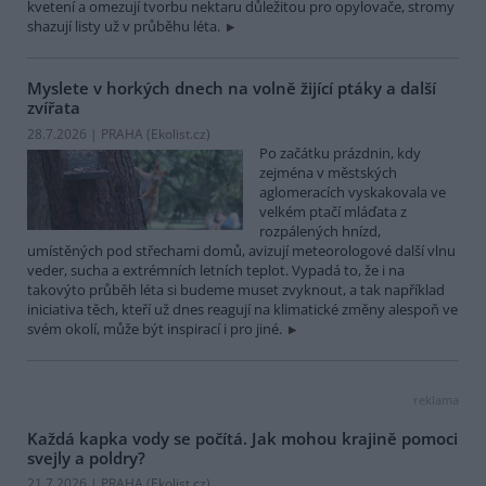
kvetení a omezují tvorbu nektaru důležitou pro opylovače, stromy
shazují listy už v průběhu léta.
Myslete v horkých dnech na volně žijící ptáky a další
zvířata
28.7.2026 | PRAHA (
Ekolist.cz
)
Po začátku prázdnin, kdy
zejména v městských
aglomeracích vyskakovala ve
velkém ptačí mláďata z
rozpálených hnízd,
umístěných pod střechami domů, avizují meteorologové další vlnu
veder, sucha a extrémních letních teplot. Vypadá to, že i na
takovýto průběh léta si budeme muset zvyknout, a tak například
iniciativa těch, kteří už dnes reagují na klimatické změny alespoň ve
svém okolí, může být inspirací i pro jiné.
reklama
Každá kapka vody se počítá. Jak mohou krajině pomoci
svejly a poldry?
21.7.2026 | PRAHA (
Ekolist.cz
)