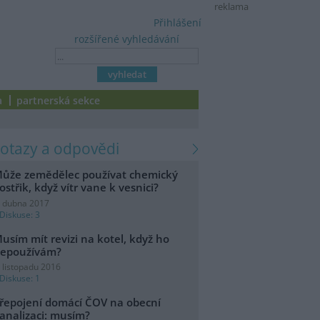
reklama
Přihlášení
rozšířené vyhledávání
a
partnerská sekce
dotazy a odpovědi
ůže zemědělec používat chemický
ostřik, když vítr vane k vesnici?
. dubna 2017
Diskuse: 3
usím mít revizi na kotel, když ho
epoužívám?
. listopadu 2016
Diskuse: 1
řepojení domácí ČOV na obecní
analizaci: musím?