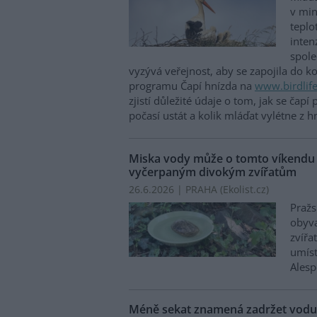
v min
teplo
inten
spole
vyzývá veřejnost, aby se zapojila do k
programu Čapí hnízda na
www.birdlife
zjistí důležité údaje o tom, jak se čapí
počasí ustát a kolik mláďat vylétne z h
Miska vody může o tomto víkendu 
vyčerpaným divokým zvířatům
26.6.2026 | PRAHA (
Ekolist.cz
)
Pražs
obyva
zvířa
umíst
Alesp
Méně sekat znamená zadržet vodu: 