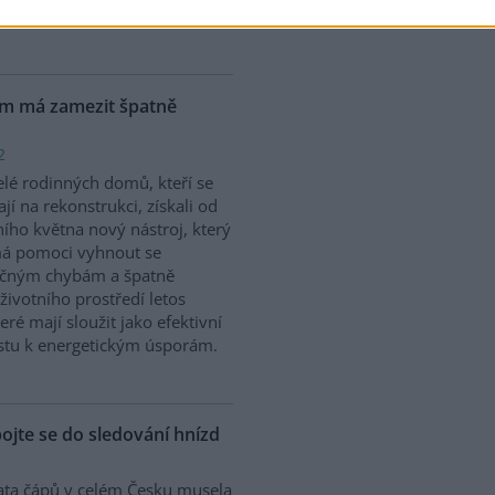
vědcům prostřednictvím
ém má zamezit špatně
2
elé rodinných domů, kteří se
ají na rekonstrukci, získali od
ního května nový nástroj, který
má pomoci vyhnout se
ečným chybám a špatně
ivotního prostředí letos
ré mají sloužit jako efektivní
stu k energetickým úsporám.
pojte se do sledování hnízd
ta čápů v celém Česku musela