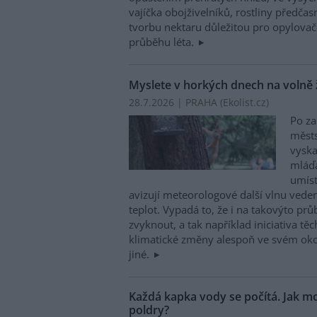
vajíčka obojživelníků, rostliny předča
tvorbu nektaru důležitou pro opylovače
průběhu léta.
Myslete v horkých dnech na volně ži
28.7.2026 | PRAHA (
Ekolist.cz
)
Po za
měst
vyska
mláďa
umís
avizují meteorologové další vlnu veder
teplot. Vypadá to, že i na takovýto pr
zvyknout, a tak například iniciativa těc
klimatické změny alespoň ve svém okolí
jiné.
Každá kapka vody se počítá. Jak mo
poldry?