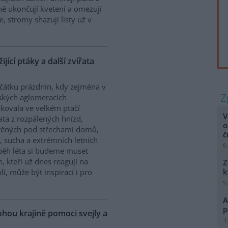
sně ukončují kvetení a omezují
, stromy shazují listy už v
jící ptáky a další zvířata
čátku prázdnin, kdy zejména v
ských aglomeracích
kovala ve velkém ptačí
V
ta z rozpálených hnízd,
o
těných pod střechami domů,
, sucha a extrémních letních
6
ůběh léta si budeme muset
h, kteří už dnes reagují na
Z
k
, může být inspirací i pro
5
A
p
hou krajině pomoci svejly a
3