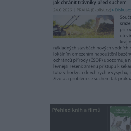
jak chránit trávníky před suchem
24.6.2026 | PRAHA (
Ekolist.cz
)
Diskuse
Souča
sráže
příro
oteví
kraji
nákladných stavbách nových vodních n
lokálním omezením napouštění bazénů 
ochránců přírody (ČSOP) upozorňuje 
levnější řešení: změnu přístupu k sekán
totiž v horkých dnech rychle vysychá, 
života a problém se suchem tak prokaz
Přehled knih a filmů