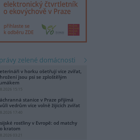
zprávy zelené domácnosti
eterináři v horku ošetřují více zvířat,
hrožení jsou psi se zploštělým
čumákem
.8.2026 15:15
áchranná stanice v Praze přijímá
vůli vedrům více volně žijících zvířat
.8.2026 17:40
sijské rostliny v Evropě: od matchy
o kratom
.8.2026 03:21