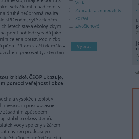
Voda
1
ními sekačkami a hadicemi v
Zahrada a zemědělství
 na druhé neúprosná realita
Zdraví
le střiženém, sytě zeleném
E
p
ích letech stává ekologickým i
Živočichové
a první pohled vypadá jako
2
rilní zelená poušť. Pod nízko
J
 půda. Přitom stačí tak málo –
o
povrchem pracovat ty, kteří tam
7
re
ou kritické. ČSOP ukazuje,
hům pomoci veřejnost i obce
sucha a vysokých teplot v
ch měsících i přes občasné
ky zásadním způsobem
ují stabilitu ekosystémů.
tatek vody spojený s žárem
ptáčata hynou předčasným
jících tůních umírají pulci a