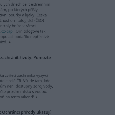
ulých dnech čelit extrémním
tám, po kterých přišly
zivní bouřky a lijáky. Česká
čnost ornitologická (ČSO)
ontroly hnízd v rámci
.cz/capi
. Ornitologové tak
 populaci podařilo nepříznivé
nízd.
zachránit životy. Pomozte
ká zvířecí záchranka vyzývá
tele celé ČR. Všude tam, kde
tům není dostupný zdroj vody,
ěte prosím misku s vodou.
oň na tento víkend!
Ochránci přírody ukazují,