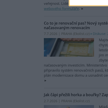
veřejnost. Lidé mohou hlásit nálezy 
webového formuláře
.
Co to je renovační pas? Nový syst
načasovaným renovacím
7.7.2026 | PRAHA (
Ekolist.cz
)
Diskuse: 
Majit
chyst
letoš
jim 
zbyt
načasovaným investicím. Ministerstvo ž
připravilo systém renovačních pasů, kte
plán modernizace domu a usnadnit ce
Jak čápi přežili horka a bouřky? Za
2.7.2026 | PRAHA (
Ekolist.cz
)
Mláďa