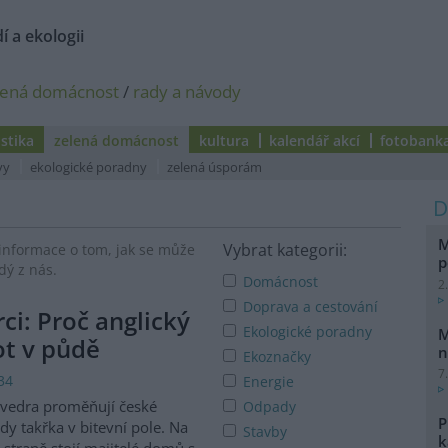
í a ekologii
lená domácnost
/
rady a návody
istika
zelená domácnost
kultura
kalendář akcí
fotobank
vy
ekologické poradny
zelená úsporám
M
Vybrat kategorii:
informace o tom, jak se může
p
dý z nás.
Domácnost
2
Doprava a cestování
i: Proč anglický
Ekologické poradny
M
vot v půdě
n
Ekoznačky
7
34
Energie
 vedra proměňují české
Odpady
P
dy takřka v bitevní pole. Na
Stavby
k
 straně stojí majitelé domů s