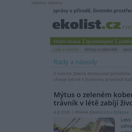
reklama
reklama
zprávy o přírodě, životním prostřed
/
ze
titulní strana
zpravodajství
public
rady a návody
dotazy a odpovědi
zprá
Rady a návody
V rubrice Zelená domácnost přinášíme 
chovat šetrně k životnímu prostředí kaž
Mýtus o zeleném koberc
trávník v létě zabíjí ži
4.8.2026 | PRAHA (
Ekolist.cz
)
Diskuse: 
Letní
zahra
jedné