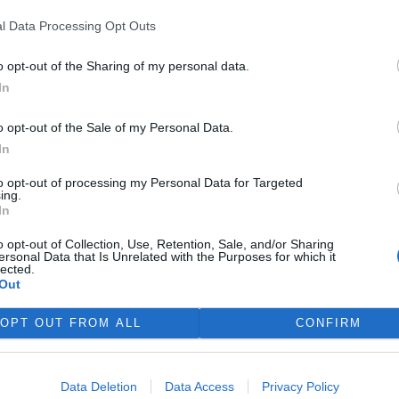
 ochránit dozrávající ovoce
l Data Processing Opt Outs
 třeba meruňky) před mravenci
řecí záchranka i záchranné
o opt-out of the Sharing of my personal data.
jí. Lepící pasti na hmyz
In
e nejen kruté ale i nezákonné.
o opt-out of the Sale of my Personal Data.
In
e na březích Lipna
to opt-out of processing my Personal Data for Targeted
 1
ing.
ezích Lipna se mohou lokálně
In
tovat bentické sinice –
oskopické organismy
o opt-out of Collection, Use, Retention, Sale, and/or Sharing
ersonal Data that Is Unrelated with the Purposes for which it
řející nárosty na kamenech,
lected.
, vodních rostlinách nebo v
Out
otvrdil to nález vědců z
e začátku července. V těchto
OPT OUT FROM ALL
CONFIRM
mapování tohoto dosud málo
ého zájmu obyvatel a
a březích nádrže a jejich
Data Deletion
Data Access
Privacy Policy
apojení do mapování i širokou