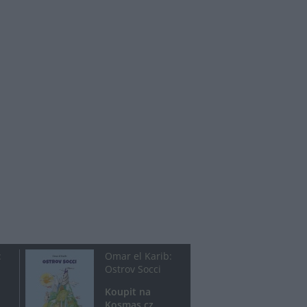
:
Omar el Karib:
Ostrov Socci
Koupit na
Kosmas.cz