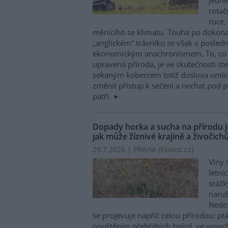
rotač
ruce,
měnícího se klimatu. Touha po dokona
„anglickém“ trávníku se však v posledn
ekonomickým anachronismem. To, co n
upravená příroda, je ve skutečnosti ste
sekaným kobercem totiž doslova umírá
změnit přístup k sečení a nechat pod 
patří.
Dopady horka a sucha na přírodu js
jak může žíznivé krajině a živočic
29.7.2026 | PRAHA (
Ekolist.cz
)
Vlny 
letní
sráž
naruš
Nedos
se projevuje napříč celou přírodou: 
opuštěním přehřátých hnízd, ve vysycha