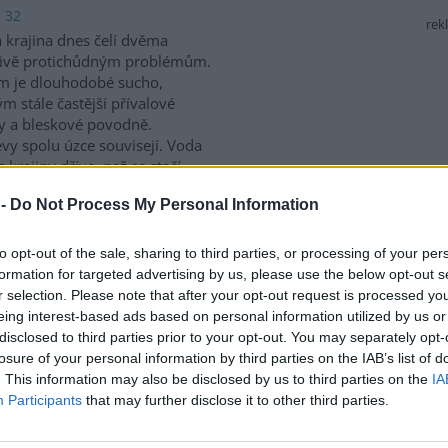
: 32
rek
 krajina dnes čelí dvěma
livě protichůdným problémům.
m je dlouhodobé sucho,
m stále častější přívalové
y a bleskové povodně.
vy spolu úzce souvisejí. Voda
 krajiny dříve, než se stačí
dzemní vody. Právě proto
 -
Do Not Process My Personal Information
atření, která vodu zpomalují,
vání. Mezi nejúčinnější patří
ývají často zaměňovány, jejich
to opt-out of the sale, sharing to third parties, or processing of your per
formation for targeted advertising by us, please use the below opt-out s
r selection. Please note that after your opt-out request is processed y
eing interest-based ads based on personal information utilized by us or
 je to nezákonné a ublížíte
disclosed to third parties prior to your opt-out. You may separately opt-
losure of your personal information by third parties on the IAB’s list of
 4
. This information may also be disclosed by us to third parties on the
IA
t kmen stromu lepící páskou či
Participants
that may further disclose it to other third parties.
mazat lepidlem je bohužel
 častý nešvar. Ovocnáři se tak