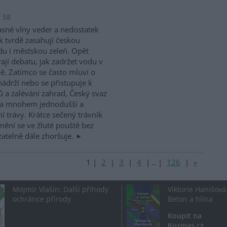
: 58
sné vlny veder a nedostatek
k tvrdě zasahují českou
du i městskou zeleň. Opět
rají debatu, jak zadržet vodu v
ně. Zatímco se často mluví o
ádrží nebo se přistupuje k
a zalévání zahrad, Český svaz
na mnohem jednodušší a
í trávy. Krátce sečený trávník
mění se ve žluté pouště bez
atelně dále zhoršuje.
1
|
2
|
3
|
4
|
..
|
126
|
»
Mojmír Vlašín: Další příhody
Viktorie Hanišová
ochránce přírody
Beton a hlína
Koupit na
Kosmas.cz