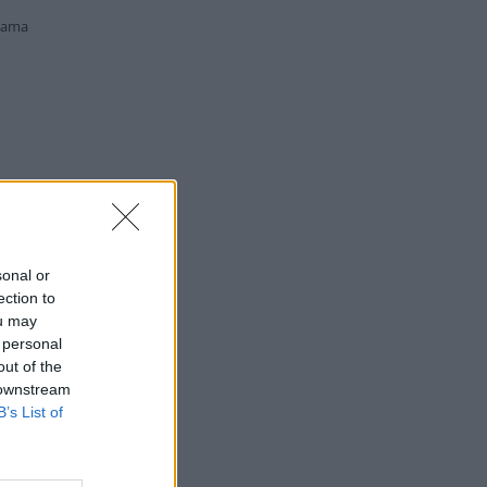
lama
sonal or
ection to
ou may
 personal
out of the
 downstream
B’s List of