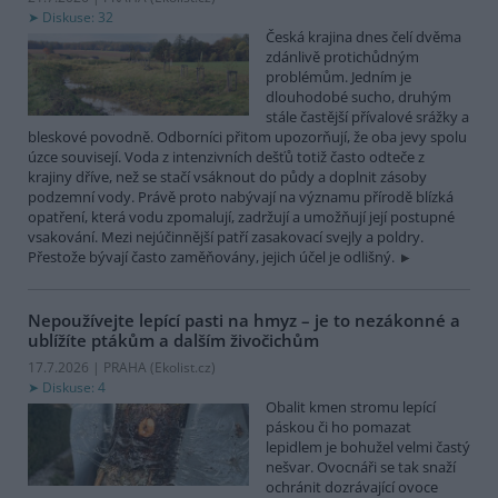
Diskuse: 32
Česká krajina dnes čelí dvěma
zdánlivě protichůdným
problémům. Jedním je
dlouhodobé sucho, druhým
stále častější přívalové srážky a
bleskové povodně. Odborníci přitom upozorňují, že oba jevy spolu
úzce souvisejí. Voda z intenzivních dešťů totiž často odteče z
krajiny dříve, než se stačí vsáknout do půdy a doplnit zásoby
podzemní vody. Právě proto nabývají na významu přírodě blízká
opatření, která vodu zpomalují, zadržují a umožňují její postupné
vsakování. Mezi nejúčinnější patří zasakovací svejly a poldry.
Přestože bývají často zaměňovány, jejich účel je odlišný.
Nepoužívejte lepící pasti na hmyz – je to nezákonné a
ublížíte ptákům a dalším živočichům
17.7.2026 | PRAHA (
Ekolist.cz
)
Diskuse: 4
Obalit kmen stromu lepící
páskou či ho pomazat
lepidlem je bohužel velmi častý
nešvar. Ovocnáři se tak snaží
ochránit dozrávající ovoce