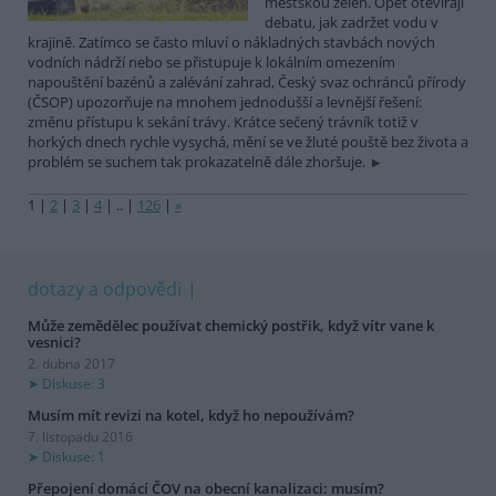
městskou zeleň. Opět otevírají
debatu, jak zadržet vodu v
krajině. Zatímco se často mluví o nákladných stavbách nových
vodních nádrží nebo se přistupuje k lokálním omezením
napouštění bazénů a zalévání zahrad, Český svaz ochránců přírody
(ČSOP) upozorňuje na mnohem jednodušší a levnější řešení:
změnu přístupu k sekání trávy. Krátce sečený trávník totiž v
horkých dnech rychle vysychá, mění se ve žluté pouště bez života a
problém se suchem tak prokazatelně dále zhoršuje.
1
|
2
|
3
|
4
|
..
|
126
|
»
dotazy a odpovědi
Může zemědělec používat chemický postřik, když vítr vane k
vesnici?
2. dubna 2017
Diskuse: 3
Musím mít revizi na kotel, když ho nepoužívám?
7. listopadu 2016
Diskuse: 1
Přepojení domácí ČOV na obecní kanalizaci: musím?