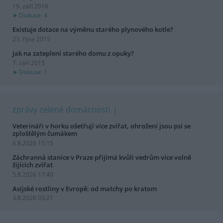
19. září 2016
Diskuse: 4
Existuje dotace na výměnu starého plynového kotle?
23. října 2015
Jak na zateplení starého domu z opuky?
7. září 2015
Diskuse: 1
zprávy zelené domácnosti
Veterináři v horku ošetřují více zvířat, ohrožení jsou psi se
zploštělým čumákem
6.8.2026 15:15
Záchranná stanice v Praze přijímá kvůli vedrům více volně
žijících zvířat
5.8.2026 17:40
Asijské rostliny v Evropě: od matchy po kratom
3.8.2026 03:21