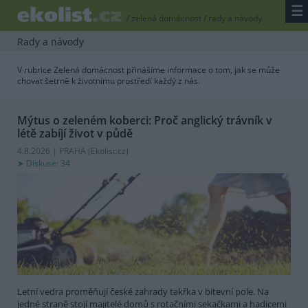
☰
/
zelená domácnost
/
rady a návody
Rady a návody
V rubrice Zelená domácnost přinášíme informace o tom, jak se může
chovat šetrně k životnímu prostředí každý z nás.
Mýtus o zeleném koberci: Proč anglický trávník v
létě zabíjí život v půdě
4.8.2026 | PRAHA (
Ekolist.cz
)
Diskuse: 34
Letní vedra proměňují české zahrady takřka v bitevní pole. Na
jedné straně stojí majitelé domů s rotačními sekačkami a hadicemi