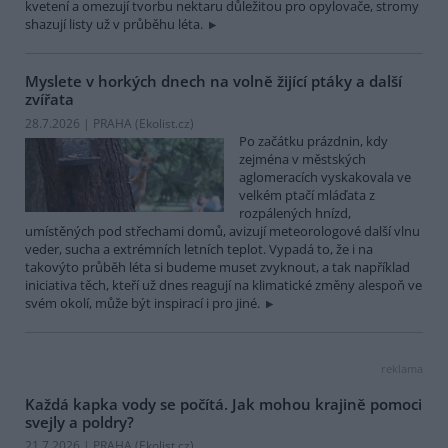
kvetení a omezují tvorbu nektaru důležitou pro opylovače, stromy
shazují listy už v průběhu léta.
Myslete v horkých dnech na volně žijící ptáky a další
zvířata
28.7.2026 | PRAHA (
Ekolist.cz
)
Po začátku prázdnin, kdy
zejména v městských
aglomeracích vyskakovala ve
velkém ptačí mláďata z
rozpálených hnízd,
umístěných pod střechami domů, avizují meteorologové další vlnu
veder, sucha a extrémních letních teplot. Vypadá to, že i na
takovýto průběh léta si budeme muset zvyknout, a tak například
iniciativa těch, kteří už dnes reagují na klimatické změny alespoň ve
svém okolí, může být inspirací i pro jiné.
reklama
Každá kapka vody se počítá. Jak mohou krajině pomoci
svejly a poldry?
21.7.2026 | PRAHA (
Ekolist.cz
)