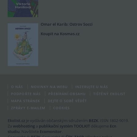
Omar el Karib: Ostrov Socci
Koupit na Kosmas.cz
O NÁS
NOVINKY NA WEBU
INZERUJTE U NÁS
PODPOŘTE NÁS
PŘEBÍRÁNÍ OBSAHU
TIŠTĚNÝ EKOLIST
MAPA STRÁNEK
DEJTE O SOBĚ VĚDĚT
ZPRÁVY E-MAILEM
COOKIES
Ekolist.cz
je vydáván občanským sdružením
BEZK
. ISSN 1802-9019.
Za
webhosting
a
publikační systém TOOLKIT
děkujeme
Ecn
studiu
. Navštivte
Ecomonitor
.