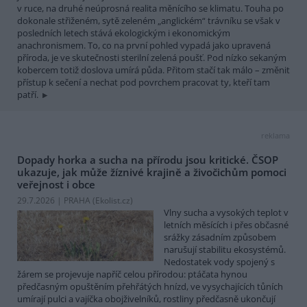
v ruce, na druhé neúprosná realita měnícího se klimatu. Touha po
dokonale střiženém, sytě zeleném „anglickém“ trávníku se však v
posledních letech stává ekologickým i ekonomickým
anachronismem. To, co na první pohled vypadá jako upravená
příroda, je ve skutečnosti sterilní zelená poušť. Pod nízko sekaným
kobercem totiž doslova umírá půda. Přitom stačí tak málo – změnit
přístup k sečení a nechat pod povrchem pracovat ty, kteří tam
patří.
reklama
Dopady horka a sucha na přírodu jsou kritické. ČSOP
ukazuje, jak může žíznivé krajině a živočichům pomoci
veřejnost i obce
29.7.2026 | PRAHA (
Ekolist.cz
)
Vlny sucha a vysokých teplot v
letních měsících i přes občasné
srážky zásadním způsobem
narušují stabilitu ekosystémů.
Nedostatek vody spojený s
žárem se projevuje napříč celou přírodou: ptáčata hynou
předčasným opuštěním přehřátých hnízd, ve vysychajících tůních
umírají pulci a vajíčka obojživelníků, rostliny předčasně ukončují