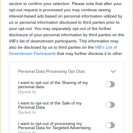
Co to je renovační pas? Nový systém má zamezit
section to confirm your selection. Please note that after your
špatně načasovaným renovacím
opt-out request is processed you may continue seeing
7.7.2026 | PRAHA (
Ekolist.cz
)
interest-based ads based on personal information utilized by
Diskuse: 2
us or personal information disclosed to third parties prior to
Majitelé rodinných domů, kteří
your opt-out. You may separately opt-out of the further
se chystají na rekonstrukci,
získali od letošního května
disclosure of your personal information by third parties on the
nový nástroj, který jim má
IAB’s list of downstream participants. This information may
pomoci vyhnout se zbytečným
also be disclosed by us to third parties on the
IAB’s List of
chybám a špatně načasovaným investicím. Ministerstvo životního
Downstream Participants
that may further disclose it to other
prostředí letos připravilo systém renovačních pasů, které mají
third parties.
sloužit jako efektivní plán modernizace domu a usnadnit cestu k
energetickým úsporám.
Personal Data Processing Opt Outs
I want to opt-out of the Sharing of my
Jak čápi přežili horka a bouřky? Zapojte se do
personal data.
sledování hnízd
Opted In
2.7.2026 | PRAHA (
Ekolist.cz
)
Mláďata čápů v celém Česku
I want to opt-out of the Sale of my
musela v minulých dnech čelit
Personal Data.
extrémním teplotám, po
Opted In
kterých přišly intenzivní
bouřky a lijáky. Česká
I want to opt-out of processing my
Personal Data for Targeted Advertising.
společnost ornitologická (ČSO) vyzývá veřejnost, aby se zapojila do
Opted In