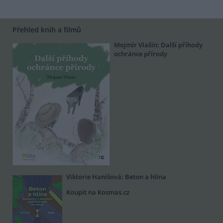
Přehled knih a filmů
Mojmír Vlašín: Další příhody
ochránce přírody
Viktorie Hanišová: Beton a hlína
Koupit na Kosmas.cz