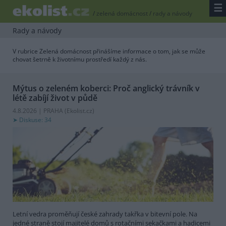
☰
/
zelená domácnost
/
rady a návody
Rady a návody
V rubrice Zelená domácnost přinášíme informace o tom, jak se může
chovat šetrně k životnímu prostředí každý z nás.
Mýtus o zeleném koberci: Proč anglický trávník v
létě zabíjí život v půdě
4.8.2026 | PRAHA (
Ekolist.cz
)
Diskuse: 34
Letní vedra proměňují české zahrady takřka v bitevní pole. Na
jedné straně stojí majitelé domů s rotačními sekačkami a hadicemi