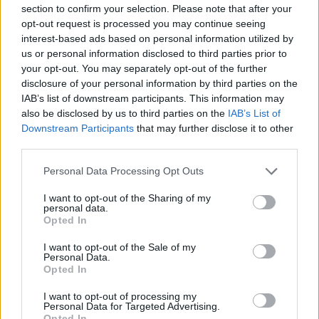
Co to je renovační pas? Nový systém má zamezit
section to confirm your selection. Please note that after your
špatně načasovaným renovacím
opt-out request is processed you may continue seeing
7.7.2026 | PRAHA (
Ekolist.cz
)
interest-based ads based on personal information utilized by
Diskuse: 2
us or personal information disclosed to third parties prior to
Majitelé rodinných domů, kteří
your opt-out. You may separately opt-out of the further
se chystají na rekonstrukci,
získali od letošního května
disclosure of your personal information by third parties on the
nový nástroj, který jim má
IAB’s list of downstream participants. This information may
pomoci vyhnout se zbytečným
also be disclosed by us to third parties on the
IAB’s List of
chybám a špatně načasovaným investicím. Ministerstvo životního
Downstream Participants
that may further disclose it to other
prostředí letos připravilo systém renovačních pasů, které mají
third parties.
sloužit jako efektivní plán modernizace domu a usnadnit cestu k
energetickým úsporám.
Personal Data Processing Opt Outs
I want to opt-out of the Sharing of my
Jak čápi přežili horka a bouřky? Zapojte se do
personal data.
sledování hnízd
Opted In
2.7.2026 | PRAHA (
Ekolist.cz
)
Mláďata čápů v celém Česku
I want to opt-out of the Sale of my
musela v minulých dnech čelit
Personal Data.
extrémním teplotám, po
Opted In
kterých přišly intenzivní
bouřky a lijáky. Česká
I want to opt-out of processing my
Personal Data for Targeted Advertising.
společnost ornitologická (ČSO) vyzývá veřejnost, aby se zapojila do
Opted In