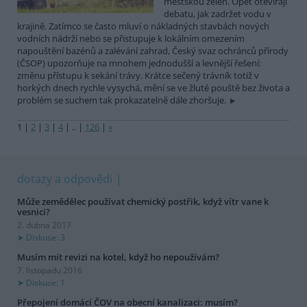
městskou zeleň. Opět otevírají
debatu, jak zadržet vodu v
krajině. Zatímco se často mluví o nákladných stavbách nových
vodních nádrží nebo se přistupuje k lokálním omezením
napouštění bazénů a zalévání zahrad, Český svaz ochránců přírody
(ČSOP) upozorňuje na mnohem jednodušší a levnější řešení:
změnu přístupu k sekání trávy. Krátce sečený trávník totiž v
horkých dnech rychle vysychá, mění se ve žluté pouště bez života a
problém se suchem tak prokazatelně dále zhoršuje.
1
|
2
|
3
|
4
|
..
|
126
|
»
dotazy a odpovědi
Může zemědělec používat chemický postřik, když vítr vane k
vesnici?
2. dubna 2017
Diskuse: 3
Musím mít revizi na kotel, když ho nepoužívám?
7. listopadu 2016
Diskuse: 1
Přepojení domácí ČOV na obecní kanalizaci: musím?