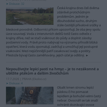
Diskuse: 32
Česká krajina dnes čelí dvěma
zdánlivě protichůdným
problémům. Jedním je
dlouhodobé sucho, druhým
stále častější přívalové srážky a
bleskové povodně. Odborníci přitom upozorňují, že oba jevy spolu
úzce souvisejí. Voda z intenzivních dešťů totiž často odteče z
krajiny dříve, než se stačí vsáknout do půdy a doplnit zásoby
podzemní vody. Právě proto nabývají na významu přírodě blízká
opatření, která vodu zpomalují, zadržují a umožňují její postupné
vsakování. Mezi nejúčinnější patří zasakovací svejly a poldry.
Přestože bývají často zaměňovány, jejich účel je odlišný.
Nepoužívejte lepící pasti na hmyz – je to nezákonné a
ublížíte ptákům a dalším živočichům
17.7.2026 | PRAHA (
Ekolist.cz
)
Diskuse: 4
Obalit kmen stromu lepící
páskou či ho pomazat
lepidlem je bohužel velmi častý
nešvar. Ovocnáři se tak snaží
ochránit dozrávající ovoce