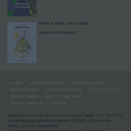
Omar el Karib: Ostrov Socci
Koupit na Kosmas.cz
O NÁS
NOVINKY NA WEBU
INZERUJTE U NÁS
PODPOŘTE NÁS
PŘEBÍRÁNÍ OBSAHU
TIŠTĚNÝ EKOLIST
MAPA STRÁNEK
DEJTE O SOBĚ VĚDĚT
ZPRÁVY E-MAILEM
COOKIES
Ekolist.cz
je vydáván občanským sdružením
BEZK
. ISSN 1802-9019.
Za
webhosting
a
publikační systém TOOLKIT
děkujeme
Ecn
studiu
. Navštivte
Ecomonitor
.