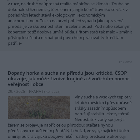
v ruce, na druhé neúprosná realita měnícího se klimatu. Touha po
dokonale střiženém, sytě zeleném „anglickém“ trávníku se však v
posledních letech stává ekologickým i ekonomickým
anachronismem. To, co na první pohled vypadá jako upravená
příroda, je ve skutečnosti sterilní zelená poušť. Pod nízko sekaným
kobercem totiž doslova umírá půda. Přitom stačí tak málo – změnit
přístup k sečení a nechat pod povrchem pracovat ty, kteří tam
patří.
reklama
Dopady horka a sucha na přírodu jsou kritické. ČSOP
ukazuje, jak může žíznivé krajině a živočichům pomoci
veřejnost i obce
29.7.2026 | PRAHA (
Ekolist.cz
)
Vlny sucha a vysokých teplot v
letních měsících i přes občasné
srážky zásadním způsobem
narušují stabilitu ekosystémů.
Nedostatek vody spojený s
žárem se projevuje napříč celou přírodou: ptáčata hynou
předčasným opuštěním přehřátých hnízd, ve vysychajících tůních
umírají pulci a vajíčka obojživelníků, rostliny předčasně ukončují