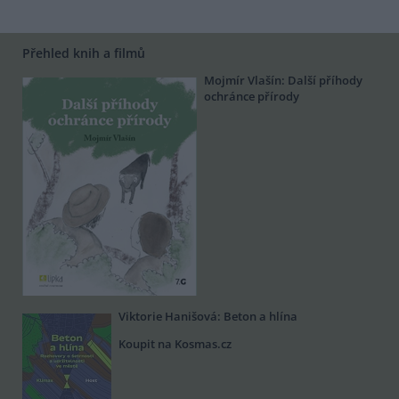
Přehled knih a filmů
Mojmír Vlašín: Další příhody
ochránce přírody
Viktorie Hanišová: Beton a hlína
Koupit na Kosmas.cz