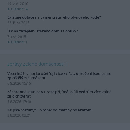
19. září 2016
Diskuse: 4
Existuje dotace na výměnu starého plynového kotle?
23. října 2015
Jak na zateplení starého domu z opuky?
7. září 2015
Diskuse: 1
zprávy zelené domácnosti
Veterináři v horku ošetřují více zvířat, ohrožení jsou psi se
zploštělým čumákem
6.8.2026 15:15
Záchranná stanice v Praze přijímá kvůli vedrům více volně
žijících zvířat
5.8.2026 17:40
Asijské rostliny v Evropě: od matchy po kratom
3.8.2026 03:21