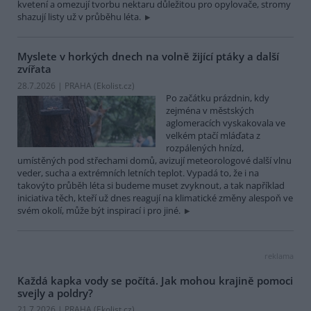
kvetení a omezují tvorbu nektaru důležitou pro opylovače, stromy
shazují listy už v průběhu léta.
Myslete v horkých dnech na volně žijící ptáky a další
zvířata
28.7.2026 | PRAHA (
Ekolist.cz
)
Po začátku prázdnin, kdy
zejména v městských
aglomeracích vyskakovala ve
velkém ptačí mláďata z
rozpálených hnízd,
umístěných pod střechami domů, avizují meteorologové další vlnu
veder, sucha a extrémních letních teplot. Vypadá to, že i na
takovýto průběh léta si budeme muset zvyknout, a tak například
iniciativa těch, kteří už dnes reagují na klimatické změny alespoň ve
svém okolí, může být inspirací i pro jiné.
reklama
Každá kapka vody se počítá. Jak mohou krajině pomoci
svejly a poldry?
21.7.2026 | PRAHA (
Ekolist.cz
)