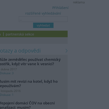
reklama
Přihlášení
rozšířené vyhledávání
a
partnerská sekce
dotazy a odpovědi
ůže zemědělec používat chemický
ostřik, když vítr vane k vesnici?
. dubna 2017
Diskuse: 3
usím mít revizi na kotel, když ho
epoužívám?
. listopadu 2016
Diskuse: 1
řepojení domácí ČOV na obecní
analizaci: musím?