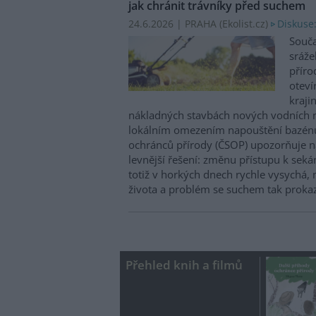
jak chránit trávníky před suchem
24.6.2026 | PRAHA (
Ekolist.cz
)
Diskuse
Souča
sráže
příro
oteví
kraji
nákladných stavbách nových vodních n
lokálním omezením napouštění bazénů 
ochránců přírody (ČSOP) upozorňuje 
levnější řešení: změnu přístupu k sekán
totiž v horkých dnech rychle vysychá, 
života a problém se suchem tak prokaz
Přehled knih a filmů