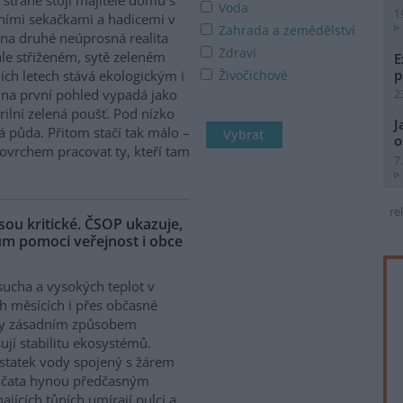
Voda
1
ními sekačkami a hadicemi v
Zahrada a zemědělství
 na druhé neúprosná realita
Zdraví
le střiženém, sytě zeleném
E
p
ích letech stává ekologickým i
Živočichové
a první pohled vypadá jako
2
rilní zelená poušť. Pod nízko
J
 půda. Přitom stačí tak málo –
o
povrchem pracovat ty, kteří tam
7
re
ou kritické. ČSOP ukazuje,
hům pomoci veřejnost i obce
sucha a vysokých teplot v
ch měsících i přes občasné
ky zásadním způsobem
ují stabilitu ekosystémů.
tatek vody spojený s žárem
ptáčata hynou předčasným
jících tůních umírají pulci a