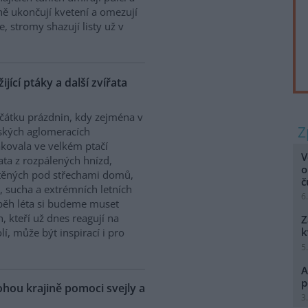
sně ukončují kvetení a omezují
, stromy shazují listy už v
jící ptáky a další zvířata
čátku prázdnin, kdy zejména v
ských aglomeracích
kovala ve velkém ptačí
V
ta z rozpálených hnízd,
o
těných pod střechami domů,
, sucha a extrémních letních
6
ůběh léta si budeme muset
h, kteří už dnes reagují na
Z
k
, může být inspirací i pro
5
A
p
hou krajině pomoci svejly a
3