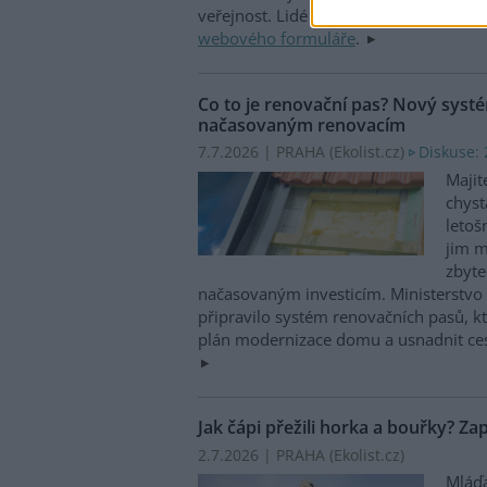
veřejnost. Lidé mohou hlásit nálezy 
webového formuláře
.
Co to je renovační pas? Nový syst
načasovaným renovacím
7.7.2026 | PRAHA (
Ekolist.cz
)
Diskuse: 
Majit
chyst
letoš
jim 
zbyt
načasovaným investicím. Ministerstvo ž
připravilo systém renovačních pasů, kte
plán modernizace domu a usnadnit ce
Jak čápi přežili horka a bouřky? Za
2.7.2026 | PRAHA (
Ekolist.cz
)
Mláďa