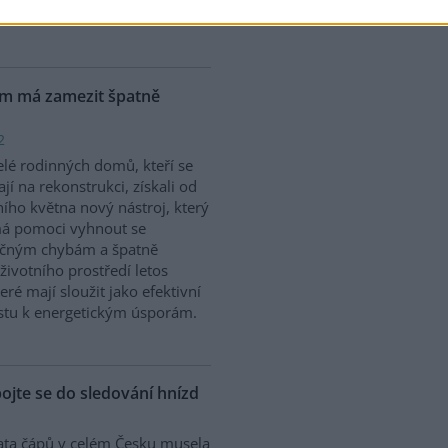
vědcům prostřednictvím
ém má zamezit špatně
2
elé rodinných domů, kteří se
ají na rekonstrukci, získali od
ního května nový nástroj, který
má pomoci vyhnout se
ečným chybám a špatně
ivotního prostředí letos
ré mají sloužit jako efektivní
stu k energetickým úsporám.
pojte se do sledování hnízd
ta čápů v celém Česku musela