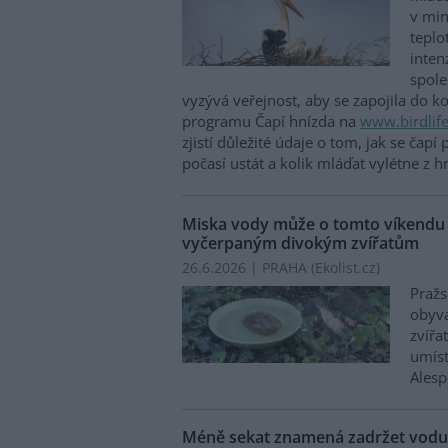
v min
teplo
inten
spole
vyzývá veřejnost, aby se zapojila do k
programu Čapí hnízda na
www.birdlife
zjistí důležité údaje o tom, jak se čapí
počasí ustát a kolik mláďat vylétne z h
Miska vody může o tomto víkendu 
vyčerpaným divokým zvířatům
26.6.2026 | PRAHA (
Ekolist.cz
)
Pražs
obyva
zvířa
umíst
Alesp
Méně sekat znamená zadržet vodu: 