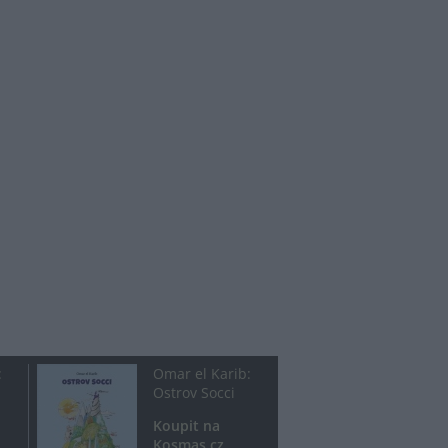
:
Omar el Karib:
Ostrov Socci
Koupit na
Kosmas.cz