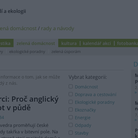
í a ekologii
lená domácnost
/
rady a návody
istika
zelená domácnost
kultura
kalendář akcí
fotobank
vy
ekologické poradny
zelená úsporám
M
Vybrat kategorii:
informace o tom, jak se může
p
dý z nás.
Domácnost
2
Doprava a cestování
i: Proč anglický
Ekologické poradny
M
vot v půdě
n
Ekoznačky
7
34
Energie
 vedra proměňují české
Odpady
P
dy takřka v bitevní pole. Na
Stavby
k
 straně stojí majitelé domů s