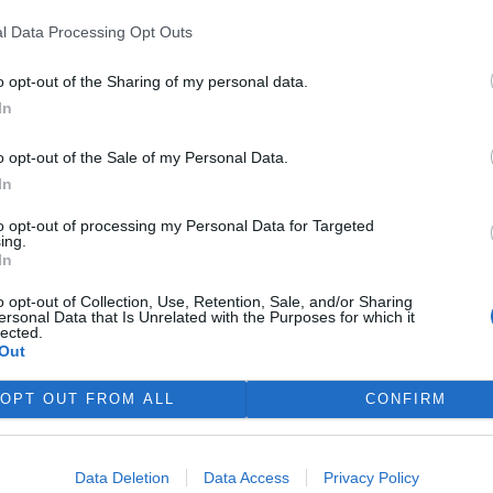
 ochránit dozrávající ovoce
l Data Processing Opt Outs
 třeba meruňky) před mravenci
řecí záchranka i záchranné
o opt-out of the Sharing of my personal data.
jí. Lepící pasti na hmyz
In
e nejen kruté ale i nezákonné.
o opt-out of the Sale of my Personal Data.
In
e na březích Lipna
to opt-out of processing my Personal Data for Targeted
 1
ing.
ezích Lipna se mohou lokálně
In
tovat bentické sinice –
oskopické organismy
o opt-out of Collection, Use, Retention, Sale, and/or Sharing
ersonal Data that Is Unrelated with the Purposes for which it
řející nárosty na kamenech,
lected.
, vodních rostlinách nebo v
Out
otvrdil to nález vědců z
e začátku července. V těchto
OPT OUT FROM ALL
CONFIRM
mapování tohoto dosud málo
ého zájmu obyvatel a
a březích nádrže a jejich
Data Deletion
Data Access
Privacy Policy
apojení do mapování i širokou