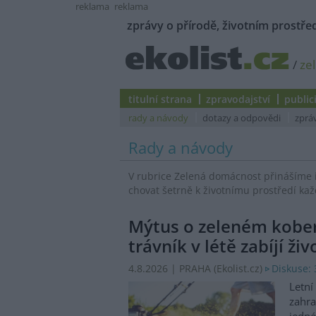
reklama
reklama
zprávy o přírodě, životním prostřed
/
ze
titulní strana
zpravodajství
public
rady a návody
dotazy a odpovědi
zprá
Rady a návody
V rubrice Zelená domácnost přinášíme 
chovat šetrně k životnímu prostředí kaž
Mýtus o zeleném koberc
trávník v létě zabíjí ži
4.8.2026 | PRAHA (
Ekolist.cz
)
Diskuse: 
Letní
zahra
jedné