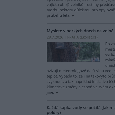
vajíčka obojživelníků, rostliny předča
tvorbu nektaru důležitou pro opylovače
průběhu léta.
Myslete v horkých dnech na volně ži
28.7.2026 | PRAHA (
Ekolist.cz
)
Po za
měst
vyska
mláďa
umís
avizují meteorologové další vlnu veder
teplot. Vypadá to, že i na takovýto pr
zvyknout, a tak například iniciativa těc
klimatické změny alespoň ve svém okolí
jiné.
Každá kapka vody se počítá. Jak mo
poldry?