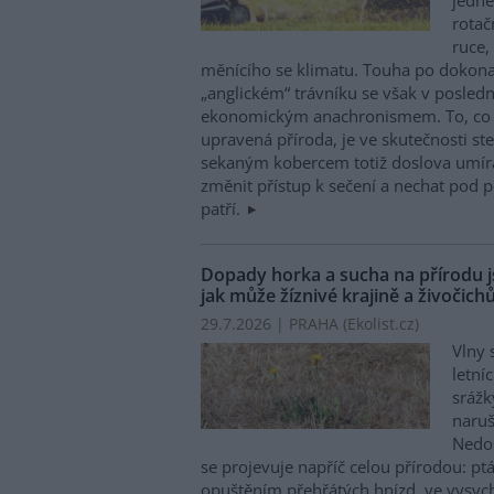
rotač
ruce,
měnícího se klimatu. Touha po dokona
„anglickém“ trávníku se však v posledn
ekonomickým anachronismem. To, co n
upravená příroda, je ve skutečnosti ste
sekaným kobercem totiž doslova umírá
změnit přístup k sečení a nechat pod 
patří.
Dopady horka a sucha na přírodu js
jak může žíznivé krajině a živočic
29.7.2026 | PRAHA (
Ekolist.cz
)
Vlny 
letní
sráž
naruš
Nedos
se projevuje napříč celou přírodou: 
opuštěním přehřátých hnízd, ve vysycha