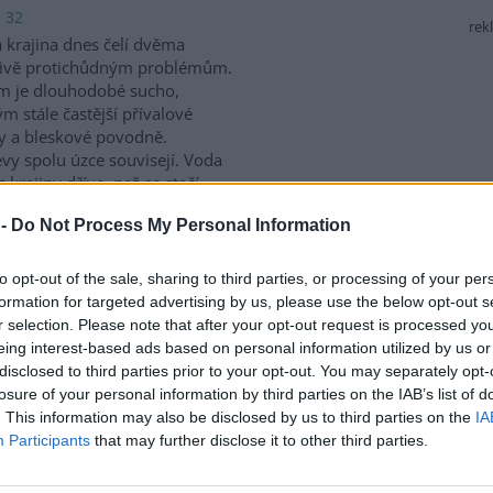
: 32
rek
 krajina dnes čelí dvěma
livě protichůdným problémům.
m je dlouhodobé sucho,
m stále častější přívalové
y a bleskové povodně.
vy spolu úzce souvisejí. Voda
 krajiny dříve, než se stačí
dzemní vody. Právě proto
 -
Do Not Process My Personal Information
atření, která vodu zpomalují,
vání. Mezi nejúčinnější patří
ývají často zaměňovány, jejich
to opt-out of the sale, sharing to third parties, or processing of your per
formation for targeted advertising by us, please use the below opt-out s
r selection. Please note that after your opt-out request is processed y
eing interest-based ads based on personal information utilized by us or
 je to nezákonné a ublížíte
disclosed to third parties prior to your opt-out. You may separately opt-
losure of your personal information by third parties on the IAB’s list of
 4
. This information may also be disclosed by us to third parties on the
IA
t kmen stromu lepící páskou či
Participants
that may further disclose it to other third parties.
mazat lepidlem je bohužel
 častý nešvar. Ovocnáři se tak