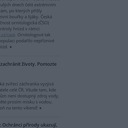
ulých dnech čelit extrémním
tám, po kterých přišly
zivní bouřky a lijáky. Česká
čnost ornitologická (ČSO)
ontroly hnízd v rámci
.cz/capi
. Ornitologové tak
 populaci podařilo nepříznivé
nízd.
zachránit životy. Pomozte
ká zvířecí záchranka vyzývá
tele celé ČR. Všude tam, kde
tům není dostupný zdroj vody,
ěte prosím misku s vodou.
oň na tento víkend!
Ochránci přírody ukazují,