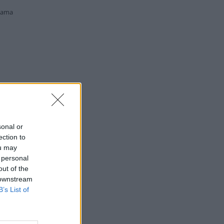
lama
sonal or
ection to
ou may
 personal
out of the
 downstream
B’s List of