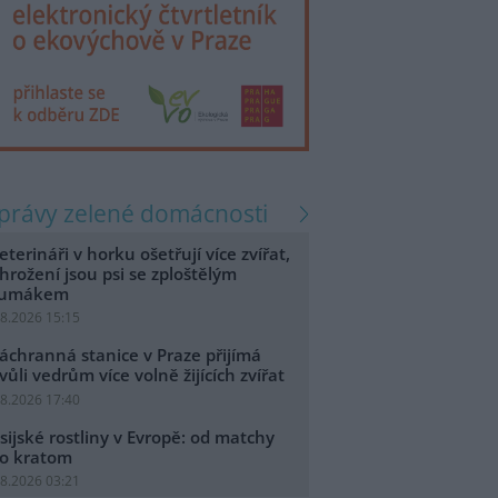
zprávy zelené domácnosti
eterináři v horku ošetřují více zvířat,
hrožení jsou psi se zploštělým
čumákem
.8.2026 15:15
áchranná stanice v Praze přijímá
vůli vedrům více volně žijících zvířat
.8.2026 17:40
sijské rostliny v Evropě: od matchy
o kratom
.8.2026 03:21