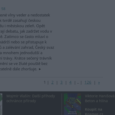
: 58
sné vlny veder a nedostatek
k tvrdě zasahují českou
du i městskou zeleň. Opět
rají debatu, jak zadržet vodu v
ně. Zatímco se často mluví o
ádrží nebo se přistupuje k
a zalévání zahrad, Český svaz
na mnohem jednodušší a
í trávy. Krátce sečený trávník
mění se ve žluté pouště bez
atelně dále zhoršuje.
1
|
2
|
3
|
4
|
..
|
126
|
»
Mojmír Vlašín: Další příhody
Viktorie Hanišová
ochránce přírody
Beton a hlína
Koupit na
Kosmas.cz