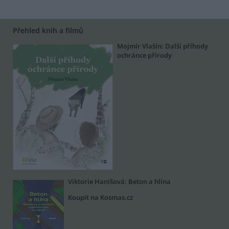
Přehled knih a filmů
Mojmír Vlašín: Další příhody
ochránce přírody
Viktorie Hanišová: Beton a hlína
Koupit na Kosmas.cz