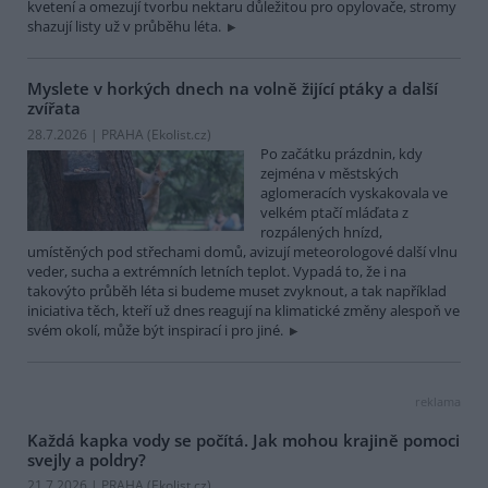
kvetení a omezují tvorbu nektaru důležitou pro opylovače, stromy
shazují listy už v průběhu léta.
Myslete v horkých dnech na volně žijící ptáky a další
zvířata
28.7.2026 | PRAHA (
Ekolist.cz
)
Po začátku prázdnin, kdy
zejména v městských
aglomeracích vyskakovala ve
velkém ptačí mláďata z
rozpálených hnízd,
umístěných pod střechami domů, avizují meteorologové další vlnu
veder, sucha a extrémních letních teplot. Vypadá to, že i na
takovýto průběh léta si budeme muset zvyknout, a tak například
iniciativa těch, kteří už dnes reagují na klimatické změny alespoň ve
svém okolí, může být inspirací i pro jiné.
reklama
Každá kapka vody se počítá. Jak mohou krajině pomoci
svejly a poldry?
21.7.2026 | PRAHA (
Ekolist.cz
)