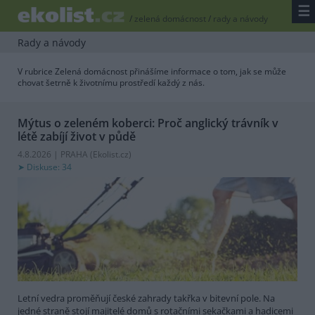
☰
/
zelená domácnost
/
rady a návody
Rady a návody
V rubrice Zelená domácnost přinášíme informace o tom, jak se může
chovat šetrně k životnímu prostředí každý z nás.
Mýtus o zeleném koberci: Proč anglický trávník v
létě zabíjí život v půdě
4.8.2026 | PRAHA (
Ekolist.cz
)
Diskuse: 34
Letní vedra proměňují české zahrady takřka v bitevní pole. Na
jedné straně stojí majitelé domů s rotačními sekačkami a hadicemi