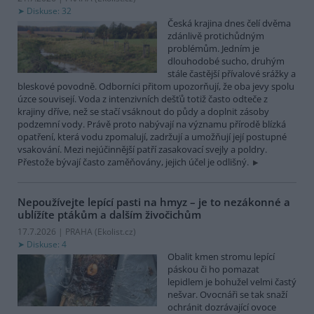
Diskuse: 32
Česká krajina dnes čelí dvěma
zdánlivě protichůdným
problémům. Jedním je
dlouhodobé sucho, druhým
stále častější přívalové srážky a
bleskové povodně. Odborníci přitom upozorňují, že oba jevy spolu
úzce souvisejí. Voda z intenzivních dešťů totiž často odteče z
krajiny dříve, než se stačí vsáknout do půdy a doplnit zásoby
podzemní vody. Právě proto nabývají na významu přírodě blízká
opatření, která vodu zpomalují, zadržují a umožňují její postupné
vsakování. Mezi nejúčinnější patří zasakovací svejly a poldry.
Přestože bývají často zaměňovány, jejich účel je odlišný.
Nepoužívejte lepící pasti na hmyz – je to nezákonné a
ublížíte ptákům a dalším živočichům
17.7.2026 | PRAHA (
Ekolist.cz
)
Diskuse: 4
Obalit kmen stromu lepící
páskou či ho pomazat
lepidlem je bohužel velmi častý
nešvar. Ovocnáři se tak snaží
ochránit dozrávající ovoce