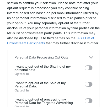
Co to je renovační pas? Nový systém má zamezit
section to confirm your selection. Please note that after your
špatně načasovaným renovacím
opt-out request is processed you may continue seeing
7.7.2026 | PRAHA (
Ekolist.cz
)
interest-based ads based on personal information utilized by
Diskuse: 2
us or personal information disclosed to third parties prior to
Majitelé rodinných domů, kteří
your opt-out. You may separately opt-out of the further
se chystají na rekonstrukci,
získali od letošního května
disclosure of your personal information by third parties on the
nový nástroj, který jim má
IAB’s list of downstream participants. This information may
pomoci vyhnout se zbytečným
also be disclosed by us to third parties on the
IAB’s List of
chybám a špatně načasovaným investicím. Ministerstvo životního
Downstream Participants
that may further disclose it to other
prostředí letos připravilo systém renovačních pasů, které mají
third parties.
sloužit jako efektivní plán modernizace domu a usnadnit cestu k
energetickým úsporám.
Personal Data Processing Opt Outs
I want to opt-out of the Sharing of my
Jak čápi přežili horka a bouřky? Zapojte se do
personal data.
sledování hnízd
Opted In
2.7.2026 | PRAHA (
Ekolist.cz
)
Mláďata čápů v celém Česku
I want to opt-out of the Sale of my
musela v minulých dnech čelit
Personal Data.
extrémním teplotám, po
Opted In
kterých přišly intenzivní
bouřky a lijáky. Česká
I want to opt-out of processing my
Personal Data for Targeted Advertising.
společnost ornitologická (ČSO) vyzývá veřejnost, aby se zapojila do
Opted In