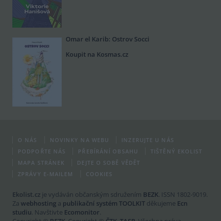
Omar el Karib: Ostrov Socci
Koupit na Kosmas.cz
O NÁS
NOVINKY NA WEBU
INZERUJTE U NÁS
PODPOŘTE NÁS
PŘEBÍRÁNÍ OBSAHU
TIŠTĚNÝ EKOLIST
MAPA STRÁNEK
DEJTE O SOBĚ VĚDĚT
ZPRÁVY E-MAILEM
COOKIES
Ekolist.cz
je vydáván občanským sdružením
BEZK
. ISSN 1802-9019.
Za
webhosting
a
publikační systém TOOLKIT
děkujeme
Ecn
studiu
. Navštivte
Ecomonitor
.