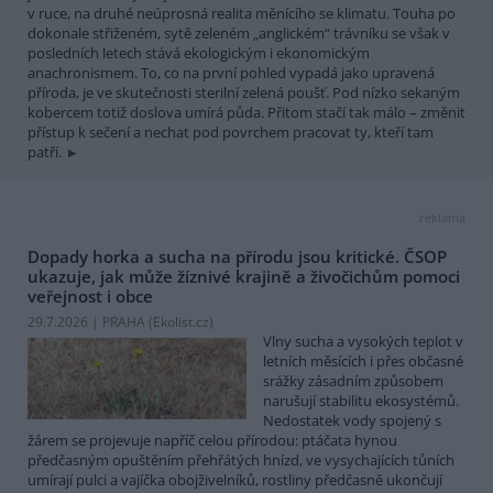
v ruce, na druhé neúprosná realita měnícího se klimatu. Touha po
dokonale střiženém, sytě zeleném „anglickém“ trávníku se však v
posledních letech stává ekologickým i ekonomickým
anachronismem. To, co na první pohled vypadá jako upravená
příroda, je ve skutečnosti sterilní zelená poušť. Pod nízko sekaným
kobercem totiž doslova umírá půda. Přitom stačí tak málo – změnit
přístup k sečení a nechat pod povrchem pracovat ty, kteří tam
patří.
reklama
Dopady horka a sucha na přírodu jsou kritické. ČSOP
ukazuje, jak může žíznivé krajině a živočichům pomoci
veřejnost i obce
29.7.2026 | PRAHA (
Ekolist.cz
)
Vlny sucha a vysokých teplot v
letních měsících i přes občasné
srážky zásadním způsobem
narušují stabilitu ekosystémů.
Nedostatek vody spojený s
žárem se projevuje napříč celou přírodou: ptáčata hynou
předčasným opuštěním přehřátých hnízd, ve vysychajících tůních
umírají pulci a vajíčka obojživelníků, rostliny předčasně ukončují