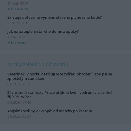
19. září 2016
Diskuse: 4
Existuje dotace na výměnu starého plynového kotle?
23. října 2015
Jak na zateplení starého domu z opuky?
7. září 2015
Diskuse: 1
zprávy zelené domácnosti
Veterináři v horku ošetřují více zvířat, ohrožení jsou psi se
zploštělým čumákem
6.8.2026 15:15
Záchranná stanice v Praze přijímá kvůli vedrům více volně
žijících zvířat
5.8.2026 17:40
Asijské rostliny v Evropě: od matchy po kratom
3.8.2026 03:21