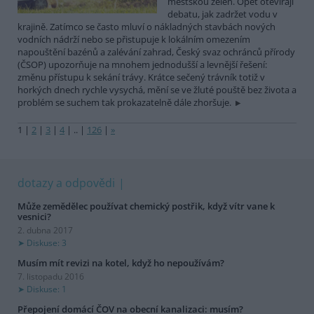
městskou zeleň. Opět otevírají
debatu, jak zadržet vodu v
krajině. Zatímco se často mluví o nákladných stavbách nových
vodních nádrží nebo se přistupuje k lokálním omezením
napouštění bazénů a zalévání zahrad, Český svaz ochránců přírody
(ČSOP) upozorňuje na mnohem jednodušší a levnější řešení:
změnu přístupu k sekání trávy. Krátce sečený trávník totiž v
horkých dnech rychle vysychá, mění se ve žluté pouště bez života a
problém se suchem tak prokazatelně dále zhoršuje.
1
|
2
|
3
|
4
|
..
|
126
|
»
dotazy a odpovědi
Může zemědělec používat chemický postřik, když vítr vane k
vesnici?
2. dubna 2017
Diskuse: 3
Musím mít revizi na kotel, když ho nepoužívám?
7. listopadu 2016
Diskuse: 1
Přepojení domácí ČOV na obecní kanalizaci: musím?