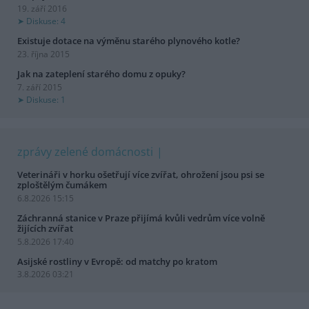
19. září 2016
Diskuse: 4
Existuje dotace na výměnu starého plynového kotle?
23. října 2015
Jak na zateplení starého domu z opuky?
7. září 2015
Diskuse: 1
zprávy zelené domácnosti
Veterináři v horku ošetřují více zvířat, ohrožení jsou psi se
zploštělým čumákem
6.8.2026 15:15
Záchranná stanice v Praze přijímá kvůli vedrům více volně
žijících zvířat
5.8.2026 17:40
Asijské rostliny v Evropě: od matchy po kratom
3.8.2026 03:21