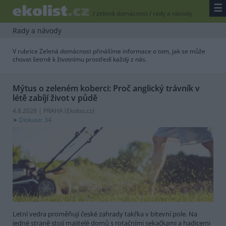
☰
/
zelená domácnost
/
rady a návody
Rady a návody
V rubrice Zelená domácnost přinášíme informace o tom, jak se může
chovat šetrně k životnímu prostředí každý z nás.
Mýtus o zeleném koberci: Proč anglický trávník v
létě zabíjí život v půdě
4.8.2026 | PRAHA (
Ekolist.cz
)
Diskuse: 34
Letní vedra proměňují české zahrady takřka v bitevní pole. Na
jedné straně stojí majitelé domů s rotačními sekačkami a hadicemi