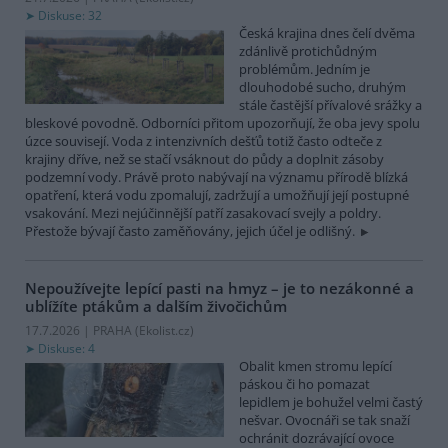
Diskuse: 32
Česká krajina dnes čelí dvěma
zdánlivě protichůdným
problémům. Jedním je
dlouhodobé sucho, druhým
stále častější přívalové srážky a
bleskové povodně. Odborníci přitom upozorňují, že oba jevy spolu
úzce souvisejí. Voda z intenzivních dešťů totiž často odteče z
krajiny dříve, než se stačí vsáknout do půdy a doplnit zásoby
podzemní vody. Právě proto nabývají na významu přírodě blízká
opatření, která vodu zpomalují, zadržují a umožňují její postupné
vsakování. Mezi nejúčinnější patří zasakovací svejly a poldry.
Přestože bývají často zaměňovány, jejich účel je odlišný.
Nepoužívejte lepící pasti na hmyz – je to nezákonné a
ublížíte ptákům a dalším živočichům
17.7.2026 | PRAHA (
Ekolist.cz
)
Diskuse: 4
Obalit kmen stromu lepící
páskou či ho pomazat
lepidlem je bohužel velmi častý
nešvar. Ovocnáři se tak snaží
ochránit dozrávající ovoce