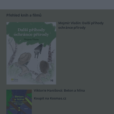
Přehled knih a filmů
Mojmír Vlašín: Další příhody
ochránce přírody
Viktorie Hanišová: Beton a hlína
Koupit na Kosmas.cz