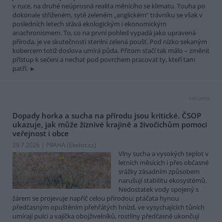
v ruce, na druhé neúprosná realita měnícího se klimatu. Touha po
dokonale střiženém, sytě zeleném „anglickém“ trávníku se však v
posledních letech stává ekologickým i ekonomickým
anachronismem. To, co na první pohled vypadá jako upravená
příroda, je ve skutečnosti sterilní zelená poušť. Pod nízko sekaným
kobercem totiž doslova umírá půda. Přitom stačí tak málo – změnit
přístup k sečení a nechat pod povrchem pracovat ty, kteří tam
patří.
reklama
Dopady horka a sucha na přírodu jsou kritické. ČSOP
ukazuje, jak může žíznivé krajině a živočichům pomoci
veřejnost i obce
29.7.2026 | PRAHA (
Ekolist.cz
)
Vlny sucha a vysokých teplot v
letních měsících i přes občasné
srážky zásadním způsobem
narušují stabilitu ekosystémů.
Nedostatek vody spojený s
žárem se projevuje napříč celou přírodou: ptáčata hynou
předčasným opuštěním přehřátých hnízd, ve vysychajících tůních
umírají pulci a vajíčka obojživelníků, rostliny předčasně ukončují