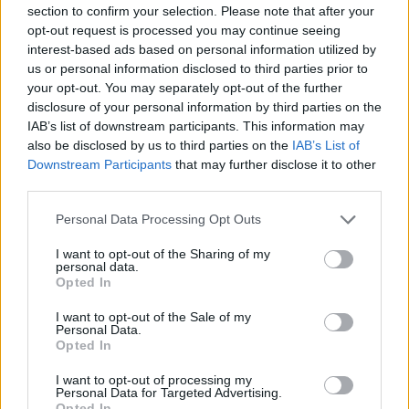
Co to je renovační pas? Nový systém má zamezit
section to confirm your selection. Please note that after your
špatně načasovaným renovacím
opt-out request is processed you may continue seeing
7.7.2026 | PRAHA (
Ekolist.cz
)
interest-based ads based on personal information utilized by
Diskuse: 2
us or personal information disclosed to third parties prior to
Majitelé rodinných domů, kteří
your opt-out. You may separately opt-out of the further
se chystají na rekonstrukci,
získali od letošního května
disclosure of your personal information by third parties on the
nový nástroj, který jim má
IAB’s list of downstream participants. This information may
pomoci vyhnout se zbytečným
also be disclosed by us to third parties on the
IAB’s List of
chybám a špatně načasovaným investicím. Ministerstvo životního
Downstream Participants
that may further disclose it to other
prostředí letos připravilo systém renovačních pasů, které mají
third parties.
sloužit jako efektivní plán modernizace domu a usnadnit cestu k
energetickým úsporám.
Personal Data Processing Opt Outs
I want to opt-out of the Sharing of my
Jak čápi přežili horka a bouřky? Zapojte se do
personal data.
sledování hnízd
Opted In
2.7.2026 | PRAHA (
Ekolist.cz
)
Mláďata čápů v celém Česku
I want to opt-out of the Sale of my
musela v minulých dnech čelit
Personal Data.
extrémním teplotám, po
Opted In
kterých přišly intenzivní
bouřky a lijáky. Česká
I want to opt-out of processing my
Personal Data for Targeted Advertising.
společnost ornitologická (ČSO) vyzývá veřejnost, aby se zapojila do
Opted In