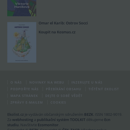
Omar el Karib: Ostrov Socci
Koupit na Kosmas.cz
O NÁS
NOVINKY NA WEBU
INZERUJTE U NÁS
PODPOŘTE NÁS
PŘEBÍRÁNÍ OBSAHU
TIŠTĚNÝ EKOLIST
MAPA STRÁNEK
DEJTE O SOBĚ VĚDĚT
ZPRÁVY E-MAILEM
COOKIES
Ekolist.cz
je vydáván občanským sdružením
BEZK
. ISSN 1802-9019.
Za
webhosting
a
publikační systém TOOLKIT
děkujeme
Ecn
studiu
. Navštivte
Ecomonitor
.