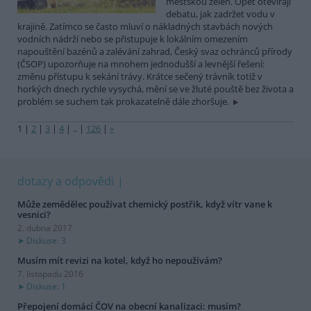
městskou zeleň. Opět otevírají
debatu, jak zadržet vodu v
krajině. Zatímco se často mluví o nákladných stavbách nových
vodních nádrží nebo se přistupuje k lokálním omezením
napouštění bazénů a zalévání zahrad, Český svaz ochránců přírody
(ČSOP) upozorňuje na mnohem jednodušší a levnější řešení:
změnu přístupu k sekání trávy. Krátce sečený trávník totiž v
horkých dnech rychle vysychá, mění se ve žluté pouště bez života a
problém se suchem tak prokazatelně dále zhoršuje.
1
|
2
|
3
|
4
|
..
|
126
|
»
dotazy a odpovědi
Může zemědělec používat chemický postřik, když vítr vane k
vesnici?
2. dubna 2017
Diskuse: 3
Musím mít revizi na kotel, když ho nepoužívám?
7. listopadu 2016
Diskuse: 1
Přepojení domácí ČOV na obecní kanalizaci: musím?