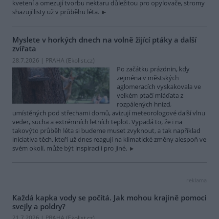
kvetení a omezují tvorbu nektaru důležitou pro opylovače, stromy
shazují listy už v průběhu léta.
Myslete v horkých dnech na volně žijící ptáky a další
zvířata
28.7.2026 | PRAHA (
Ekolist.cz
)
Po začátku prázdnin, kdy
zejména v městských
aglomeracích vyskakovala ve
velkém ptačí mláďata z
rozpálených hnízd,
umístěných pod střechami domů, avizují meteorologové další vlnu
veder, sucha a extrémních letních teplot. Vypadá to, že i na
takovýto průběh léta si budeme muset zvyknout, a tak například
iniciativa těch, kteří už dnes reagují na klimatické změny alespoň ve
svém okolí, může být inspirací i pro jiné.
reklama
Každá kapka vody se počítá. Jak mohou krajině pomoci
svejly a poldry?
21.7.2026 | PRAHA (
Ekolist.cz
)