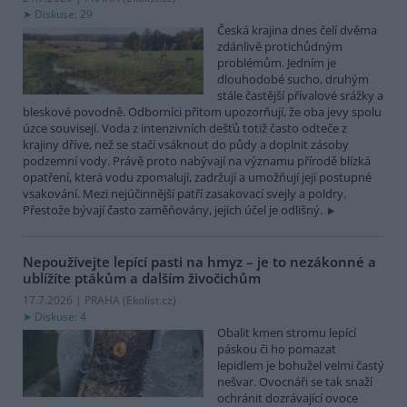
Diskuse: 29
Česká krajina dnes čelí dvěma
zdánlivě protichůdným
problémům. Jedním je
dlouhodobé sucho, druhým
stále častější přívalové srážky a
bleskové povodně. Odborníci přitom upozorňují, že oba jevy spolu
úzce souvisejí. Voda z intenzivních dešťů totiž často odteče z
krajiny dříve, než se stačí vsáknout do půdy a doplnit zásoby
podzemní vody. Právě proto nabývají na významu přírodě blízká
opatření, která vodu zpomalují, zadržují a umožňují její postupné
vsakování. Mezi nejúčinnější patří zasakovací svejly a poldry.
Přestože bývají často zaměňovány, jejich účel je odlišný.
Nepoužívejte lepící pasti na hmyz – je to nezákonné a
ublížíte ptákům a dalším živočichům
17.7.2026 | PRAHA (
Ekolist.cz
)
Diskuse: 4
Obalit kmen stromu lepící
páskou či ho pomazat
lepidlem je bohužel velmi častý
nešvar. Ovocnáři se tak snaží
ochránit dozrávající ovoce