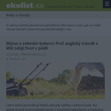
☰
/
zelená domácnost
/
rady a návody
Rady a návody
V rubrice Zelená domácnost přinášíme informace o tom, jak se může
chovat šetrně k životnímu prostředí každý z nás.
Mýtus o zeleném koberci: Proč anglický trávník v
létě zabíjí život v půdě
4.8.2026 | PRAHA (
Ekolist.cz
)
Diskuse: 32
Letní vedra proměňují české zahrady takřka v bitevní pole. Na
jedné straně stojí majitelé domů s rotačními sekačkami a hadicemi