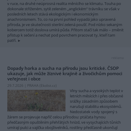
v ruce, na druhé neúprosná realita měnícího se klimatu. Touha po
dokonale střiženém, sytě zeleném „anglickém“ trávníku se však v
posledních letech stává ekologickým i ekonomickým
anachronismem. To, co na první pohled vypadá jako upravená
příroda, je ve skutečnosti sterilní zelená poušť. Pod nízko sekaným
kobercem totiž doslova umírá půda. Přitom stačí tak málo – změnit
přístup k sečení a nechat pod povrchem pracovat ty, kteří tam
patří.
reklama
Dopady horka a sucha na přírodu jsou kritické. ČSOP
ukazuje, jak může žíznivé krajině a živočichům pomoci
veřejnost i obce
29.7.2026 | PRAHA (
Ekolist.cz
)
Vlny sucha a vysokých teplot v
letních měsících i přes občasné
srážky zásadním způsobem
narušují stabilitu ekosystémů.
Nedostatek vody spojený s
žárem se projevuje napříč celou přírodou: ptáčata hynou
předčasným opuštěním přehřátých hnízd, ve vysychajících tůních
umírají pulci a vajíčka obojživelníků, rostliny předčasně ukončují