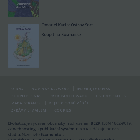
Omar el Karib: Ostrov Socci
Koupit na Kosmas.cz
O NÁS
NOVINKY NA WEBU
INZERUJTE U NÁS
PODPOŘTE NÁS
PŘEBÍRÁNÍ OBSAHU
TIŠTĚNÝ EKOLIST
MAPA STRÁNEK
DEJTE O SOBĚ VĚDĚT
ZPRÁVY E-MAILEM
COOKIES
Ekolist.cz
je vydáván občanským sdružením
BEZK
. ISSN 1802-9019.
Za
webhosting
a
publikační systém TOOLKIT
děkujeme
Ecn
studiu
. Navštivte
Ecomonitor
.