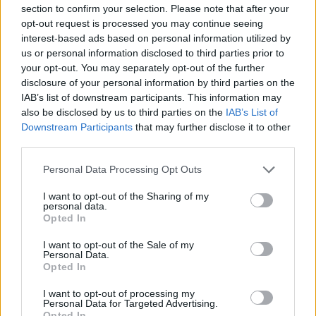
Co to je renovační pas? Nový systém má zamezit
section to confirm your selection. Please note that after your
špatně načasovaným renovacím
opt-out request is processed you may continue seeing
7.7.2026 | PRAHA (
Ekolist.cz
)
interest-based ads based on personal information utilized by
Diskuse: 2
us or personal information disclosed to third parties prior to
Majitelé rodinných domů, kteří
your opt-out. You may separately opt-out of the further
se chystají na rekonstrukci,
získali od letošního května
disclosure of your personal information by third parties on the
nový nástroj, který jim má
IAB’s list of downstream participants. This information may
pomoci vyhnout se zbytečným
also be disclosed by us to third parties on the
IAB’s List of
chybám a špatně načasovaným investicím. Ministerstvo životního
Downstream Participants
that may further disclose it to other
prostředí letos připravilo systém renovačních pasů, které mají
third parties.
sloužit jako efektivní plán modernizace domu a usnadnit cestu k
energetickým úsporám.
Personal Data Processing Opt Outs
I want to opt-out of the Sharing of my
Jak čápi přežili horka a bouřky? Zapojte se do
personal data.
sledování hnízd
Opted In
2.7.2026 | PRAHA (
Ekolist.cz
)
Mláďata čápů v celém Česku
I want to opt-out of the Sale of my
musela v minulých dnech čelit
Personal Data.
extrémním teplotám, po
Opted In
kterých přišly intenzivní
bouřky a lijáky. Česká
I want to opt-out of processing my
Personal Data for Targeted Advertising.
společnost ornitologická (ČSO) vyzývá veřejnost, aby se zapojila do
Opted In