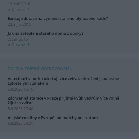
19. září 2016
Diskuse: 4
Existuje dotace na výměnu starého plynového kotle?
23. října 2015
Jak na zateplení starého domu z opuky?
7. září 2015
Diskuse: 1
zprávy zelené domácnosti
Veterináři v horku ošetřují více zvířat, ohrožení jsou psi se
zploštělým čumákem
6.8.2026 15:15
Záchranná stanice v Praze přijímá kvůli vedrům více volně
žijících zvířat
5.8.2026 17:40
Asijské rostliny v Evropě: od matchy po kratom
3.8.2026 03:21