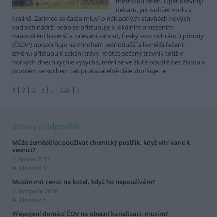
městskou zeleň. Opět otevírají
debatu, jak zadržet vodu v
krajině. Zatímco se často mluví o nákladných stavbách nových
vodních nádrží nebo se přistupuje k lokálním omezením
napouštění bazénů a zalévání zahrad, Český svaz ochránců přírody
(ČSOP) upozorňuje na mnohem jednodušší a levnější řešení:
změnu přístupu k sekání trávy. Krátce sečený trávník totiž v
horkých dnech rychle vysychá, mění se ve žluté pouště bez života a
problém se suchem tak prokazatelně dále zhoršuje.
1
|
2
|
3
|
4
|
..
|
126
|
»
dotazy a odpovědi
Může zemědělec používat chemický postřik, když vítr vane k
vesnici?
2. dubna 2017
Diskuse: 3
Musím mít revizi na kotel, když ho nepoužívám?
7. listopadu 2016
Diskuse: 1
Přepojení domácí ČOV na obecní kanalizaci: musím?