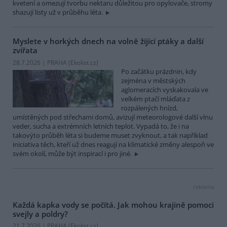
kvetení a omezují tvorbu nektaru důležitou pro opylovače, stromy
shazují listy už v průběhu léta.
Myslete v horkých dnech na volně žijící ptáky a další
zvířata
28.7.2026 | PRAHA (
Ekolist.cz
)
Po začátku prázdnin, kdy
zejména v městských
aglomeracích vyskakovala ve
velkém ptačí mláďata z
rozpálených hnízd,
umístěných pod střechami domů, avizují meteorologové další vlnu
veder, sucha a extrémních letních teplot. Vypadá to, že i na
takovýto průběh léta si budeme muset zvyknout, a tak například
iniciativa těch, kteří už dnes reagují na klimatické změny alespoň ve
svém okolí, může být inspirací i pro jiné.
reklama
Každá kapka vody se počítá. Jak mohou krajině pomoci
svejly a poldry?
21.7.2026 | PRAHA (
Ekolist.cz
)