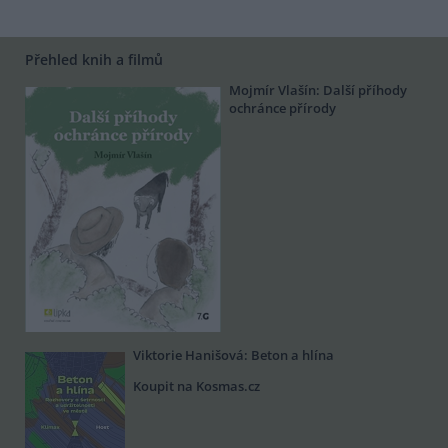
Přehled knih a filmů
Mojmír Vlašín: Další příhody
ochránce přírody
Viktorie Hanišová: Beton a hlína
Koupit na Kosmas.cz