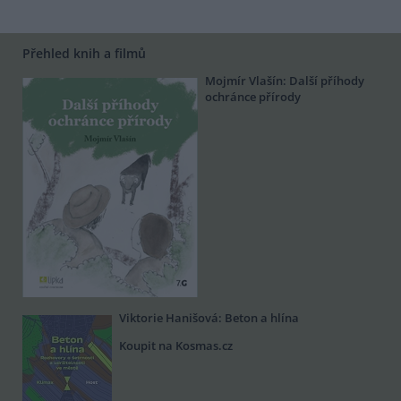
Přehled knih a filmů
Mojmír Vlašín: Další příhody
ochránce přírody
Viktorie Hanišová: Beton a hlína
Koupit na Kosmas.cz