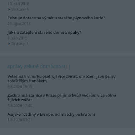
19. září 2016
Diskuse: 4
Existuje dotace na výměnu starého plynového kotle?
23. října 2015
Jak na zateplení starého domu z opuky?
7. září 2015
Diskuse: 1
zprávy zelené domácnosti
Veterináři v horku ošetřují více zvířat, ohrožení jsou psi se
zploštělým čumákem
6.8.2026 15:15
Záchranná stanice v Praze přijímá kvůli vedrům více volně
žijících zvířat
5.8.2026 17:40
Asijské rostliny v Evropě: od matchy po kratom
3.8.2026 03:21