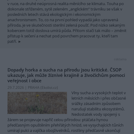
v ruce, na druhé neúprosná realita měnícího se klimatu. Touha po
dokonale střiženém, sytě zeleném „anglickém“ trávníku se však v
posledních letech stává ekologickým i ekonomickým
anachronismem. To, co na první pohled vypadá jako upravená
příroda, je ve skutečnosti sterilní zelená poušť. Pod nízko sekaným
kobercem totiž doslova umírá půda. Přitom stačí tak málo – změnit
přístup k sečení a nechat pod povrchem pracovat ty, kteří tam
patří.
reklama
Dopady horka a sucha na přírodu jsou kritické. ČSOP
ukazuje, jak může žíznivé krajině a živočichům pomoci
veřejnost i obce
29.7.2026 | PRAHA (
Ekolist.cz
)
Vlny sucha a vysokých teplot v
letních měsících i přes občasné
srážky zásadním způsobem
narušují stabilitu ekosystémů.
Nedostatek vody spojený s
žárem se projevuje napříč celou přírodou: ptáčata hynou
předčasným opuštěním přehřátých hnízd, ve vysychajících tůních
umírají pulci a vajíčka obojživelníků, rostliny předčasně ukončují