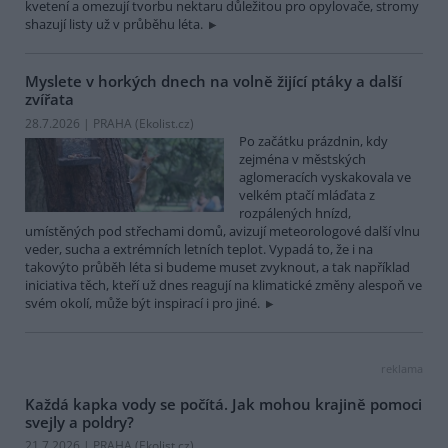
kvetení a omezují tvorbu nektaru důležitou pro opylovače, stromy
shazují listy už v průběhu léta.
Myslete v horkých dnech na volně žijící ptáky a další
zvířata
28.7.2026 | PRAHA (
Ekolist.cz
)
Po začátku prázdnin, kdy
zejména v městských
aglomeracích vyskakovala ve
velkém ptačí mláďata z
rozpálených hnízd,
umístěných pod střechami domů, avizují meteorologové další vlnu
veder, sucha a extrémních letních teplot. Vypadá to, že i na
takovýto průběh léta si budeme muset zvyknout, a tak například
iniciativa těch, kteří už dnes reagují na klimatické změny alespoň ve
svém okolí, může být inspirací i pro jiné.
reklama
Každá kapka vody se počítá. Jak mohou krajině pomoci
svejly a poldry?
21.7.2026 | PRAHA (
Ekolist.cz
)