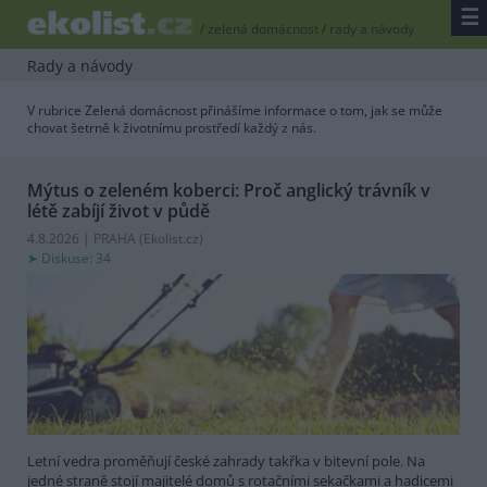
☰
/
zelená domácnost
/
rady a návody
Rady a návody
V rubrice Zelená domácnost přinášíme informace o tom, jak se může
chovat šetrně k životnímu prostředí každý z nás.
Mýtus o zeleném koberci: Proč anglický trávník v
létě zabíjí život v půdě
4.8.2026 | PRAHA (
Ekolist.cz
)
Diskuse: 34
Letní vedra proměňují české zahrady takřka v bitevní pole. Na
jedné straně stojí majitelé domů s rotačními sekačkami a hadicemi