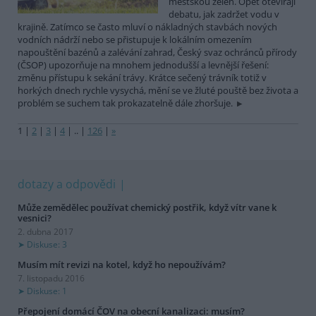
městskou zeleň. Opět otevírají
debatu, jak zadržet vodu v
krajině. Zatímco se často mluví o nákladných stavbách nových
vodních nádrží nebo se přistupuje k lokálním omezením
napouštění bazénů a zalévání zahrad, Český svaz ochránců přírody
(ČSOP) upozorňuje na mnohem jednodušší a levnější řešení:
změnu přístupu k sekání trávy. Krátce sečený trávník totiž v
horkých dnech rychle vysychá, mění se ve žluté pouště bez života a
problém se suchem tak prokazatelně dále zhoršuje.
1
|
2
|
3
|
4
|
..
|
126
|
»
dotazy a odpovědi
Může zemědělec používat chemický postřik, když vítr vane k
vesnici?
2. dubna 2017
Diskuse: 3
Musím mít revizi na kotel, když ho nepoužívám?
7. listopadu 2016
Diskuse: 1
Přepojení domácí ČOV na obecní kanalizaci: musím?