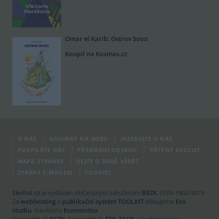
Omar el Karib: Ostrov Socci
Koupit na Kosmas.cz
O NÁS
NOVINKY NA WEBU
INZERUJTE U NÁS
PODPOŘTE NÁS
PŘEBÍRÁNÍ OBSAHU
TIŠTĚNÝ EKOLIST
MAPA STRÁNEK
DEJTE O SOBĚ VĚDĚT
ZPRÁVY E-MAILEM
COOKIES
Ekolist.cz
je vydáván občanským sdružením
BEZK
. ISSN 1802-9019.
Za
webhosting
a
publikační systém TOOLKIT
děkujeme
Ecn
studiu
. Navštivte
Ecomonitor
.