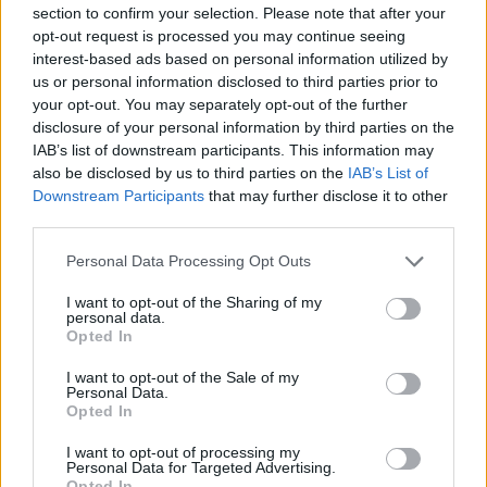
Co to je renovační pas? Nový systém má zamezit
section to confirm your selection. Please note that after your
špatně načasovaným renovacím
opt-out request is processed you may continue seeing
7.7.2026 | PRAHA (
Ekolist.cz
)
interest-based ads based on personal information utilized by
Diskuse: 2
us or personal information disclosed to third parties prior to
Majitelé rodinných domů, kteří
your opt-out. You may separately opt-out of the further
se chystají na rekonstrukci,
získali od letošního května
disclosure of your personal information by third parties on the
nový nástroj, který jim má
IAB’s list of downstream participants. This information may
pomoci vyhnout se zbytečným
also be disclosed by us to third parties on the
IAB’s List of
chybám a špatně načasovaným investicím. Ministerstvo životního
Downstream Participants
that may further disclose it to other
prostředí letos připravilo systém renovačních pasů, které mají
third parties.
sloužit jako efektivní plán modernizace domu a usnadnit cestu k
energetickým úsporám.
Personal Data Processing Opt Outs
I want to opt-out of the Sharing of my
Jak čápi přežili horka a bouřky? Zapojte se do
personal data.
sledování hnízd
Opted In
2.7.2026 | PRAHA (
Ekolist.cz
)
Mláďata čápů v celém Česku
I want to opt-out of the Sale of my
musela v minulých dnech čelit
Personal Data.
extrémním teplotám, po
Opted In
kterých přišly intenzivní
bouřky a lijáky. Česká
I want to opt-out of processing my
Personal Data for Targeted Advertising.
společnost ornitologická (ČSO) vyzývá veřejnost, aby se zapojila do
Opted In