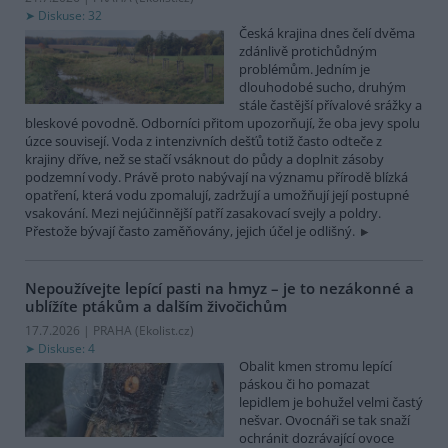
Diskuse: 32
Česká krajina dnes čelí dvěma
zdánlivě protichůdným
problémům. Jedním je
dlouhodobé sucho, druhým
stále častější přívalové srážky a
bleskové povodně. Odborníci přitom upozorňují, že oba jevy spolu
úzce souvisejí. Voda z intenzivních dešťů totiž často odteče z
krajiny dříve, než se stačí vsáknout do půdy a doplnit zásoby
podzemní vody. Právě proto nabývají na významu přírodě blízká
opatření, která vodu zpomalují, zadržují a umožňují její postupné
vsakování. Mezi nejúčinnější patří zasakovací svejly a poldry.
Přestože bývají často zaměňovány, jejich účel je odlišný.
Nepoužívejte lepící pasti na hmyz – je to nezákonné a
ublížíte ptákům a dalším živočichům
17.7.2026 | PRAHA (
Ekolist.cz
)
Diskuse: 4
Obalit kmen stromu lepící
páskou či ho pomazat
lepidlem je bohužel velmi častý
nešvar. Ovocnáři se tak snaží
ochránit dozrávající ovoce