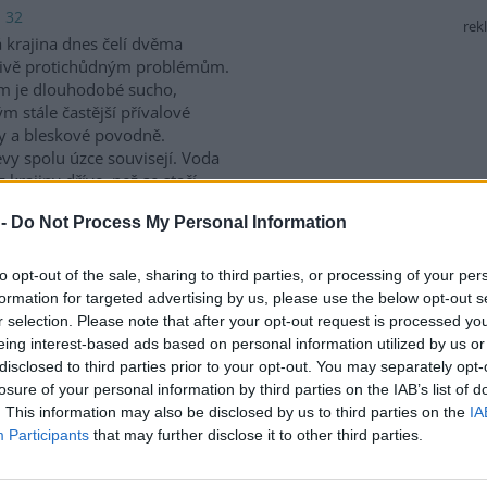
: 32
rek
 krajina dnes čelí dvěma
livě protichůdným problémům.
m je dlouhodobé sucho,
m stále častější přívalové
y a bleskové povodně.
vy spolu úzce souvisejí. Voda
 krajiny dříve, než se stačí
dzemní vody. Právě proto
 -
Do Not Process My Personal Information
atření, která vodu zpomalují,
vání. Mezi nejúčinnější patří
ývají často zaměňovány, jejich
to opt-out of the sale, sharing to third parties, or processing of your per
formation for targeted advertising by us, please use the below opt-out s
r selection. Please note that after your opt-out request is processed y
eing interest-based ads based on personal information utilized by us or
 je to nezákonné a ublížíte
disclosed to third parties prior to your opt-out. You may separately opt-
losure of your personal information by third parties on the IAB’s list of
 4
. This information may also be disclosed by us to third parties on the
IA
t kmen stromu lepící páskou či
Participants
that may further disclose it to other third parties.
mazat lepidlem je bohužel
 častý nešvar. Ovocnáři se tak