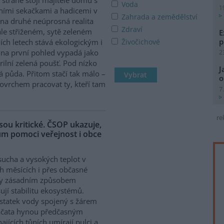
Voda
1
ními sekačkami a hadicemi v
Zahrada a zemědělství
 na druhé neúprosná realita
Zdraví
le střiženém, sytě zeleném
E
p
ích letech stává ekologickým i
Živočichové
a první pohled vypadá jako
2
rilní zelená poušť. Pod nízko
J
 půda. Přitom stačí tak málo –
o
povrchem pracovat ty, kteří tam
7
re
ou kritické. ČSOP ukazuje,
hům pomoci veřejnost i obce
sucha a vysokých teplot v
ch měsících i přes občasné
ky zásadním způsobem
ují stabilitu ekosystémů.
tatek vody spojený s žárem
ptáčata hynou předčasným
jících tůních umírají pulci a