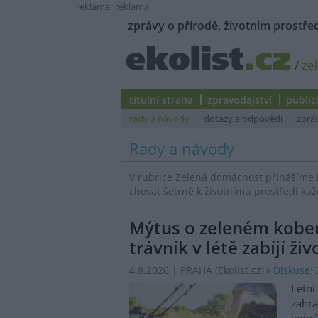
reklama
reklama
zprávy o přírodě, životním prostřed
/
ze
titulní strana
zpravodajství
public
rady a návody
dotazy a odpovědi
zprá
Rady a návody
V rubrice Zelená domácnost přinášíme 
chovat šetrně k životnímu prostředí kaž
Mýtus o zeleném koberc
trávník v létě zabíjí ži
4.8.2026 | PRAHA (
Ekolist.cz
)
Diskuse: 
Letní
zahra
jedné