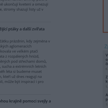
sně ukončují kvetení a omezují
, stromy shazují listy už v
jící ptáky a další zvířata
čátku prázdnin, kdy zejména v
ských aglomeracích
kovala ve velkém ptačí
V
ta z rozpálených hnízd,
o
těných pod střechami domů,
, sucha a extrémních letních
6
ůběh léta si budeme muset
h, kteří už dnes reagují na
Z
k
, může být inspirací i pro
5
A
p
hou krajině pomoci svejly a
3