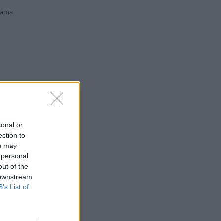
lama
sonal or
ection to
ou may
 personal
out of the
 downstream
B’s List of