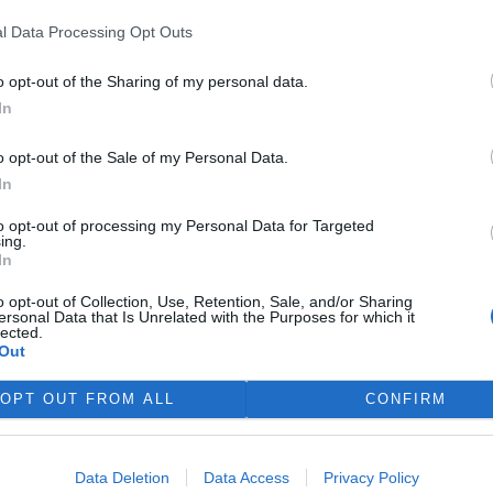
 ochránit dozrávající ovoce
l Data Processing Opt Outs
 třeba meruňky) před mravenci
řecí záchranka i záchranné
o opt-out of the Sharing of my personal data.
jí. Lepící pasti na hmyz
In
e nejen kruté ale i nezákonné.
o opt-out of the Sale of my Personal Data.
In
e na březích Lipna
to opt-out of processing my Personal Data for Targeted
 1
ing.
ezích Lipna se mohou lokálně
In
tovat bentické sinice –
oskopické organismy
o opt-out of Collection, Use, Retention, Sale, and/or Sharing
ersonal Data that Is Unrelated with the Purposes for which it
řející nárosty na kamenech,
lected.
, vodních rostlinách nebo v
Out
otvrdil to nález vědců z
e začátku července. V těchto
OPT OUT FROM ALL
CONFIRM
mapování tohoto dosud málo
ého zájmu obyvatel a
a březích nádrže a jejich
Data Deletion
Data Access
Privacy Policy
apojení do mapování i širokou