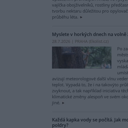
vajíčka obojživelníků, rostliny předča
tvorbu nektaru důležitou pro opylovače
průběhu léta.
Myslete v horkých dnech na volně ži
28.7.2026 | PRAHA (
Ekolist.cz
)
Po za
měst
vyska
mláďa
umís
avizují meteorologové další vlnu veder
teplot. Vypadá to, že i na takovýto pr
zvyknout, a tak například iniciativa těc
klimatické změny alespoň ve svém okolí
jiné.
Každá kapka vody se počítá. Jak mo
poldry?