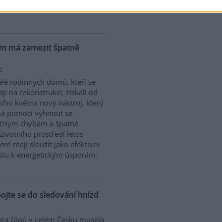
vědcům prostřednictvím
ém má zamezit špatně
2
elé rodinných domů, kteří se
ají na rekonstrukci, získali od
ního května nový nástroj, který
má pomoci vyhnout se
ečným chybám a špatně
ivotního prostředí letos
ré mají sloužit jako efektivní
stu k energetickým úsporám.
pojte se do sledování hnízd
ta čápů v celém Česku musela