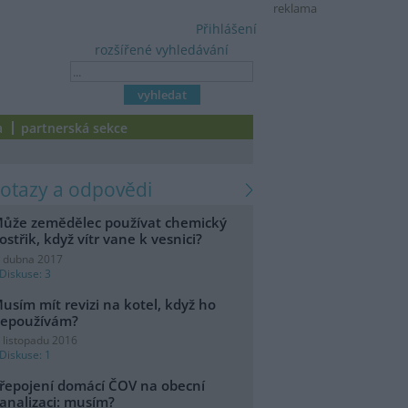
reklama
Přihlášení
rozšířené vyhledávání
a
partnerská sekce
dotazy a odpovědi
ůže zemědělec používat chemický
ostřik, když vítr vane k vesnici?
. dubna 2017
Diskuse: 3
usím mít revizi na kotel, když ho
epoužívám?
. listopadu 2016
Diskuse: 1
řepojení domácí ČOV na obecní
analizaci: musím?