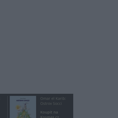
:
Omar el Karib:
Ostrov Socci
Koupit na
Kosmas.cz