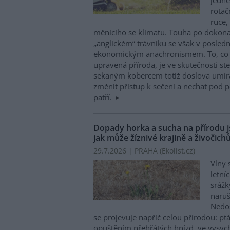
rotač
ruce,
měnícího se klimatu. Touha po dokona
„anglickém“ trávníku se však v posledn
ekonomickým anachronismem. To, co n
upravená příroda, je ve skutečnosti ste
sekaným kobercem totiž doslova umírá
změnit přístup k sečení a nechat pod 
patří.
Dopady horka a sucha na přírodu js
jak může žíznivé krajině a živočic
29.7.2026 | PRAHA (
Ekolist.cz
)
Vlny 
letní
sráž
naruš
Nedos
se projevuje napříč celou přírodou: 
opuštěním přehřátých hnízd, ve vysycha