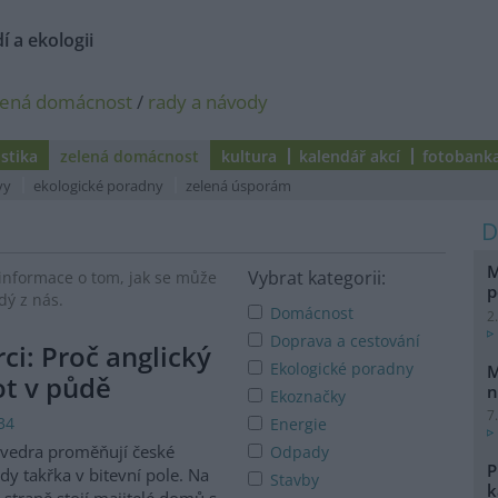
í a ekologii
lená domácnost
/
rady a návody
istika
zelená domácnost
kultura
kalendář akcí
fotobank
vy
ekologické poradny
zelená úsporám
M
Vybrat kategorii:
informace o tom, jak se může
p
dý z nás.
Domácnost
2
Doprava a cestování
i: Proč anglický
Ekologické poradny
M
vot v půdě
n
Ekoznačky
7
34
Energie
 vedra proměňují české
Odpady
P
dy takřka v bitevní pole. Na
Stavby
k
 straně stojí majitelé domů s