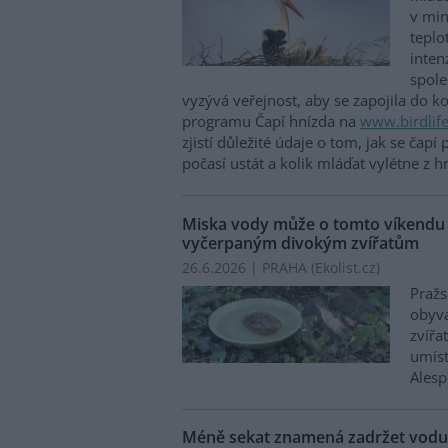
v min
teplo
inten
spole
vyzývá veřejnost, aby se zapojila do k
programu Čapí hnízda na
www.birdlife
zjistí důležité údaje o tom, jak se čapí
počasí ustát a kolik mláďat vylétne z h
Miska vody může o tomto víkendu 
vyčerpaným divokým zvířatům
26.6.2026 | PRAHA (
Ekolist.cz
)
Pražs
obyva
zvířa
umíst
Alesp
Méně sekat znamená zadržet vodu: 