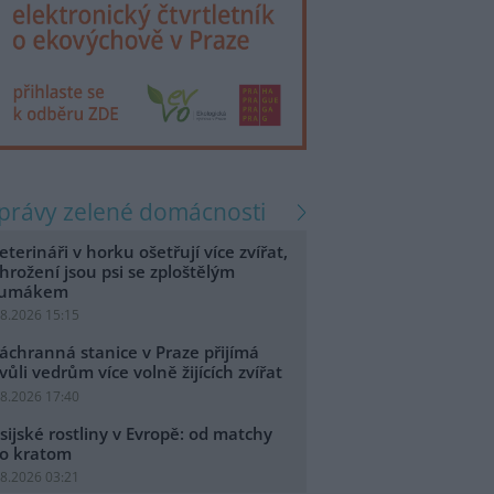
zprávy zelené domácnosti
eterináři v horku ošetřují více zvířat,
hrožení jsou psi se zploštělým
čumákem
.8.2026 15:15
áchranná stanice v Praze přijímá
vůli vedrům více volně žijících zvířat
.8.2026 17:40
sijské rostliny v Evropě: od matchy
o kratom
.8.2026 03:21