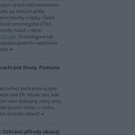
ulých dnech čelit extrémním
tám, po kterých přišly
zivní bouřky a lijáky. Česká
čnost ornitologická (ČSO)
ontroly hnízd v rámci
.cz/capi
. Ornitologové tak
 populaci podařilo nepříznivé
nízd.
zachránit životy. Pomozte
ká zvířecí záchranka vyzývá
tele celé ČR. Všude tam, kde
tům není dostupný zdroj vody,
ěte prosím misku s vodou.
oň na tento víkend!
Ochránci přírody ukazují,