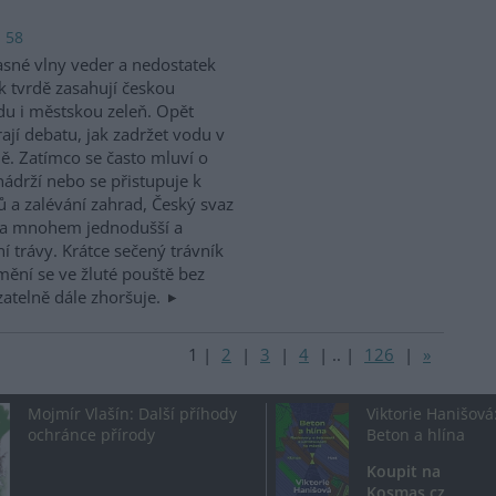
: 58
sné vlny veder a nedostatek
k tvrdě zasahují českou
du i městskou zeleň. Opět
rají debatu, jak zadržet vodu v
ně. Zatímco se často mluví o
ádrží nebo se přistupuje k
a zalévání zahrad, Český svaz
na mnohem jednodušší a
í trávy. Krátce sečený trávník
mění se ve žluté pouště bez
atelně dále zhoršuje.
1
|
2
|
3
|
4
|
..
|
126
|
»
Mojmír Vlašín: Další příhody
Viktorie Hanišová
ochránce přírody
Beton a hlína
Koupit na
Kosmas.cz