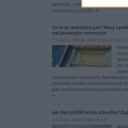
veřejnost. Lidé mohou hlásit nálezy 
webového formuláře
.
Co to je renovační pas? Nový syst
načasovaným renovacím
7.7.2026 | PRAHA (
Ekolist.cz
)
Diskuse: 
Majit
chyst
letoš
jim 
zbyt
načasovaným investicím. Ministerstvo ž
připravilo systém renovačních pasů, kte
plán modernizace domu a usnadnit ce
Jak čápi přežili horka a bouřky? Za
2.7.2026 | PRAHA (
Ekolist.cz
)
Mláďa