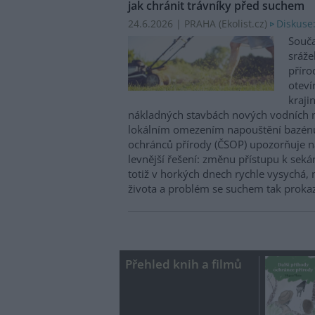
jak chránit trávníky před suchem
24.6.2026 | PRAHA (
Ekolist.cz
)
Diskuse
Souča
sráže
příro
oteví
kraji
nákladných stavbách nových vodních n
lokálním omezením napouštění bazénů 
ochránců přírody (ČSOP) upozorňuje 
levnější řešení: změnu přístupu k sekán
totiž v horkých dnech rychle vysychá, 
života a problém se suchem tak prokaz
Přehled knih a filmů