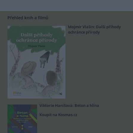
Přehled knih a filmů
Mojmír Vlašín: Další příhody
ochránce přírody
Viktorie Hanišová: Beton a hlína
Koupit na Kosmas.cz