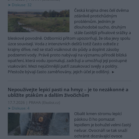
Diskuse: 32
Česká krajina dnes čelí dvěma
zdánlivě protichůdným
problémům. Jedním je
dlouhodobé sucho, druhým
stále častější přívalové srážky a
bleskové povodně. Odborníci přitom upozorňují, že oba jevy spolu
úzce souvisejí. Voda z intenzivních dešťů totiž často odteče z
krajiny dříve, než se stačí vsáknout do půdy a doplnit zásoby
podzemní vody. Právě proto nabývají na významu přírodě blízká
opatření, která vodu zpomalují, zadržují a umožňují její postupné
vsakování. Mezi nejúčinnější patří zasakovací svejly a poldry.
Přestože bývají často zaměňovány, jejich účel je odlišný.
Nepoužívejte lepící pasti na hmyz – je to nezákonné a
ublížíte ptákům a dalším živočichům
17.7.2026 | PRAHA (
Ekolist.cz
)
Diskuse: 4
Obalit kmen stromu lepící
páskou či ho pomazat
lepidlem je bohužel velmi častý
nešvar. Ovocnáři se tak snaží
ochránit dozrávající ovoce