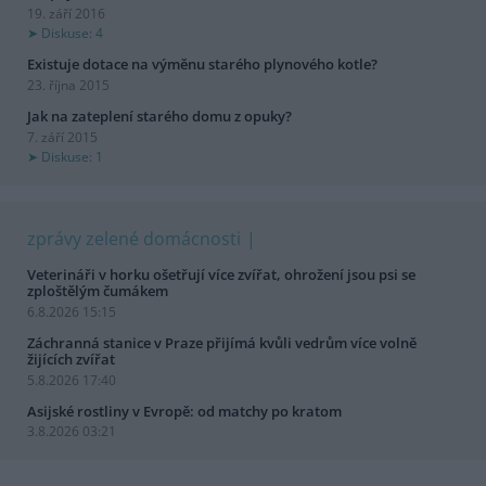
19. září 2016
Diskuse: 4
Existuje dotace na výměnu starého plynového kotle?
23. října 2015
Jak na zateplení starého domu z opuky?
7. září 2015
Diskuse: 1
zprávy zelené domácnosti
Veterináři v horku ošetřují více zvířat, ohrožení jsou psi se
zploštělým čumákem
6.8.2026 15:15
Záchranná stanice v Praze přijímá kvůli vedrům více volně
žijících zvířat
5.8.2026 17:40
Asijské rostliny v Evropě: od matchy po kratom
3.8.2026 03:21