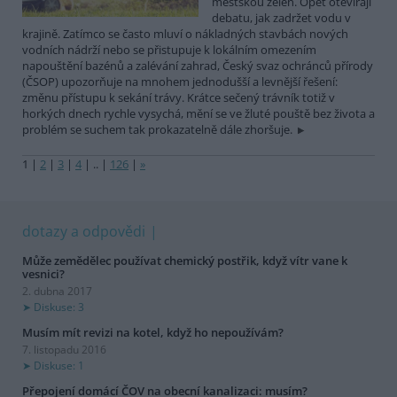
městskou zeleň. Opět otevírají
debatu, jak zadržet vodu v
krajině. Zatímco se často mluví o nákladných stavbách nových
vodních nádrží nebo se přistupuje k lokálním omezením
napouštění bazénů a zalévání zahrad, Český svaz ochránců přírody
(ČSOP) upozorňuje na mnohem jednodušší a levnější řešení:
změnu přístupu k sekání trávy. Krátce sečený trávník totiž v
horkých dnech rychle vysychá, mění se ve žluté pouště bez života a
problém se suchem tak prokazatelně dále zhoršuje.
1
|
2
|
3
|
4
|
..
|
126
|
»
dotazy a odpovědi
Může zemědělec používat chemický postřik, když vítr vane k
vesnici?
2. dubna 2017
Diskuse: 3
Musím mít revizi na kotel, když ho nepoužívám?
7. listopadu 2016
Diskuse: 1
Přepojení domácí ČOV na obecní kanalizaci: musím?