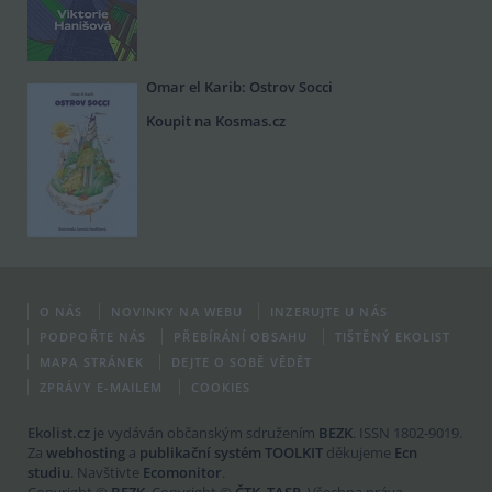
Omar el Karib: Ostrov Socci
Koupit na Kosmas.cz
O NÁS
NOVINKY NA WEBU
INZERUJTE U NÁS
PODPOŘTE NÁS
PŘEBÍRÁNÍ OBSAHU
TIŠTĚNÝ EKOLIST
MAPA STRÁNEK
DEJTE O SOBĚ VĚDĚT
ZPRÁVY E-MAILEM
COOKIES
Ekolist.cz
je vydáván občanským sdružením
BEZK
. ISSN 1802-9019.
Za
webhosting
a
publikační systém TOOLKIT
děkujeme
Ecn
studiu
. Navštivte
Ecomonitor
.