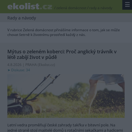
☰
/
zelená domácnost
/
rady a návody
Rady a návody
V rubrice Zelená domácnost přinášíme informace o tom, jak se může
chovat šetrně k životnímu prostředí každý z nás.
Mýtus o zeleném koberci: Proč anglický trávník v
létě zabíjí život v půdě
4.8.2026 | PRAHA (
Ekolist.cz
)
Diskuse: 34
Letní vedra proměňují české zahrady takřka v bitevní pole. Na
jedné straně stojí majitelé domů s rotačními sekačkami a hadicemi