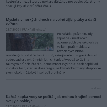
kvetení a omezují tvorbu nektaru důležitou pro opylovače, stromy
shazují listy už v průběhu léta.
Myslete v horkých dnech na volně žijící ptáky a další
zvířata
28.7.2026 | PRAHA (
Ekolist.cz
)
Po začátku prázdnin, kdy
zejména v městských
aglomeracích vyskakovala ve
velkém ptačí mláďata z
rozpálených hnízd,
umístěných pod střechami domů, avizují meteorologové další vlnu
veder, sucha a extrémních letních teplot. Vypadá to, že i na
takovýto průběh léta si budeme muset zvyknout, a tak například
iniciativa těch, kteří už dnes reagují na klimatické změny alespoň ve
svém okolí, může být inspirací i pro jiné.
reklama
Každá kapka vody se počítá. Jak mohou krajině pomoci
svejly a poldry?
21.7.2026 | PRAHA (
Ekolist.cz
)