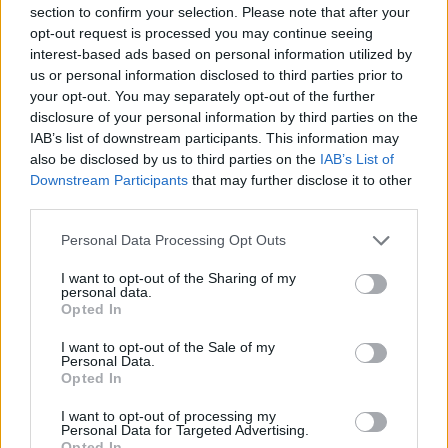
Co to je renovační pas? Nový systém má zamezit
section to confirm your selection. Please note that after your
špatně načasovaným renovacím
opt-out request is processed you may continue seeing
7.7.2026 | PRAHA (
Ekolist.cz
)
interest-based ads based on personal information utilized by
Diskuse: 2
us or personal information disclosed to third parties prior to
Majitelé rodinných domů, kteří
your opt-out. You may separately opt-out of the further
se chystají na rekonstrukci,
získali od letošního května
disclosure of your personal information by third parties on the
nový nástroj, který jim má
IAB’s list of downstream participants. This information may
pomoci vyhnout se zbytečným
also be disclosed by us to third parties on the
IAB’s List of
chybám a špatně načasovaným investicím. Ministerstvo životního
Downstream Participants
that may further disclose it to other
prostředí letos připravilo systém renovačních pasů, které mají
third parties.
sloužit jako efektivní plán modernizace domu a usnadnit cestu k
energetickým úsporám.
Personal Data Processing Opt Outs
I want to opt-out of the Sharing of my
Jak čápi přežili horka a bouřky? Zapojte se do
personal data.
sledování hnízd
Opted In
2.7.2026 | PRAHA (
Ekolist.cz
)
Mláďata čápů v celém Česku
I want to opt-out of the Sale of my
musela v minulých dnech čelit
Personal Data.
extrémním teplotám, po
Opted In
kterých přišly intenzivní
bouřky a lijáky. Česká
I want to opt-out of processing my
Personal Data for Targeted Advertising.
společnost ornitologická (ČSO) vyzývá veřejnost, aby se zapojila do
Opted In