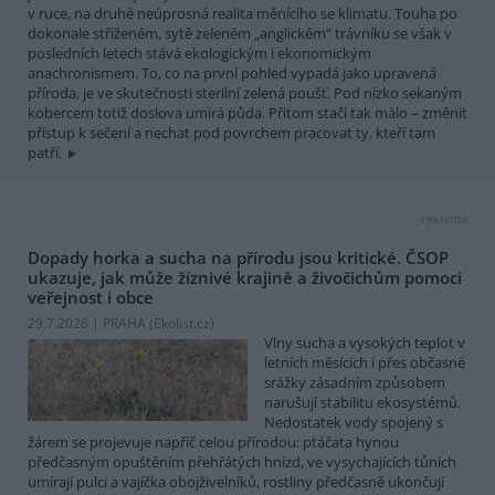
v ruce, na druhé neúprosná realita měnícího se klimatu. Touha po
dokonale střiženém, sytě zeleném „anglickém“ trávníku se však v
posledních letech stává ekologickým i ekonomickým
anachronismem. To, co na první pohled vypadá jako upravená
příroda, je ve skutečnosti sterilní zelená poušť. Pod nízko sekaným
kobercem totiž doslova umírá půda. Přitom stačí tak málo – změnit
přístup k sečení a nechat pod povrchem pracovat ty, kteří tam
patří.
reklama
Dopady horka a sucha na přírodu jsou kritické. ČSOP
ukazuje, jak může žíznivé krajině a živočichům pomoci
veřejnost i obce
29.7.2026 | PRAHA (
Ekolist.cz
)
Vlny sucha a vysokých teplot v
letních měsících i přes občasné
srážky zásadním způsobem
narušují stabilitu ekosystémů.
Nedostatek vody spojený s
žárem se projevuje napříč celou přírodou: ptáčata hynou
předčasným opuštěním přehřátých hnízd, ve vysychajících tůních
umírají pulci a vajíčka obojživelníků, rostliny předčasně ukončují