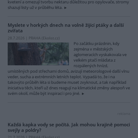
kvetení a omezují tvorbu nektaru důležitou pro opylovače, stromy
shazují listy už v průběhu léta.
Myslete v horkých dnech na volně žijící ptáky a další
zvířata
28.7.2026 | PRAHA (
Ekolist.cz
)
Po začátku prázdnin, kdy
zejména v městských
aglomeracích vyskakovala ve
velkém ptačí mláďata z
rozpálených hnízd,
umístěných pod střechami domů, avizují meteorologové další vlnu
veder, sucha a extrémních letních teplot. Vypadá to, že i na
takovýto průběh léta si budeme muset zvyknout, a tak například
iniciativa těch, kteří už dnes reagují na klimatické změny alespoň ve
svém okolí, může být inspirací i pro jiné.
reklama
Každá kapka vody se počítá. Jak mohou krajině pomoci
svejly a poldry?
21.7.2026 | PRAHA (
Ekolist.cz
)