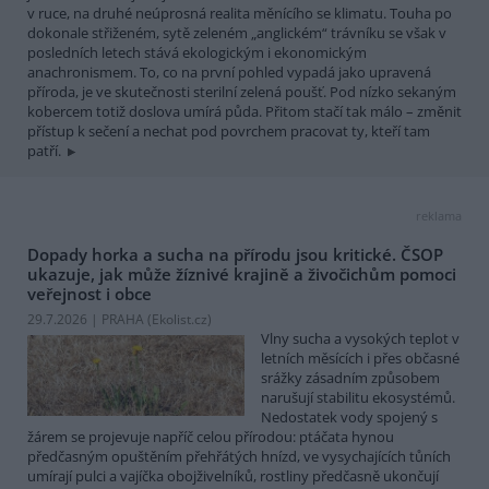
v ruce, na druhé neúprosná realita měnícího se klimatu. Touha po
dokonale střiženém, sytě zeleném „anglickém“ trávníku se však v
posledních letech stává ekologickým i ekonomickým
anachronismem. To, co na první pohled vypadá jako upravená
příroda, je ve skutečnosti sterilní zelená poušť. Pod nízko sekaným
kobercem totiž doslova umírá půda. Přitom stačí tak málo – změnit
přístup k sečení a nechat pod povrchem pracovat ty, kteří tam
patří.
reklama
Dopady horka a sucha na přírodu jsou kritické. ČSOP
ukazuje, jak může žíznivé krajině a živočichům pomoci
veřejnost i obce
29.7.2026 | PRAHA (
Ekolist.cz
)
Vlny sucha a vysokých teplot v
letních měsících i přes občasné
srážky zásadním způsobem
narušují stabilitu ekosystémů.
Nedostatek vody spojený s
žárem se projevuje napříč celou přírodou: ptáčata hynou
předčasným opuštěním přehřátých hnízd, ve vysychajících tůních
umírají pulci a vajíčka obojživelníků, rostliny předčasně ukončují