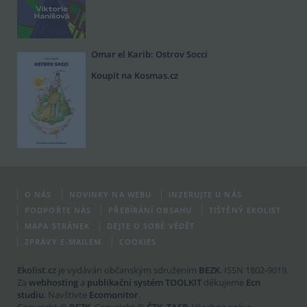
Omar el Karib: Ostrov Socci
Koupit na Kosmas.cz
O NÁS
NOVINKY NA WEBU
INZERUJTE U NÁS
PODPOŘTE NÁS
PŘEBÍRÁNÍ OBSAHU
TIŠTĚNÝ EKOLIST
MAPA STRÁNEK
DEJTE O SOBĚ VĚDĚT
ZPRÁVY E-MAILEM
COOKIES
Ekolist.cz
je vydáván občanským sdružením
BEZK
. ISSN 1802-9019.
Za
webhosting
a
publikační systém TOOLKIT
děkujeme
Ecn
studiu
. Navštivte
Ecomonitor
.