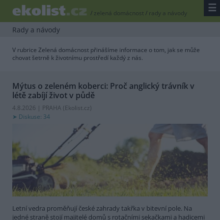
☰
/
zelená domácnost
/
rady a návody
Rady a návody
V rubrice Zelená domácnost přinášíme informace o tom, jak se může
chovat šetrně k životnímu prostředí každý z nás.
Mýtus o zeleném koberci: Proč anglický trávník v
létě zabíjí život v půdě
4.8.2026 | PRAHA (
Ekolist.cz
)
Diskuse: 34
Letní vedra proměňují české zahrady takřka v bitevní pole. Na
jedné straně stojí majitelé domů s rotačními sekačkami a hadicemi