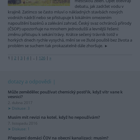
městskou zeleň. Opět otevírají
debatu, jak zadržet vodu v
krajině. Zatímco se často mluví o nákladných stavbách nových
vodních nádrží nebo se přistupuje k lokálním omezením
napouštění bazénů a zalévání zahrad, Český svaz ochránců přírody
(ČSOP) upozorňuje na mnohem jednodušší a levnější řešení:
změnu přístupu k sekání trávy. Krátce sečený trávník totiž v
horkých dnech rychle vysychá, mění se ve žluté pouště bez života a
problém se suchem tak prokazatelně dále zhoršuje.
1
|
2
|
3
|
4
|
..
|
126
|
»
dotazy a odpovědi
Může zemědělec používat chemický postřik, když vítr vane k
vesnici?
2. dubna 2017
Diskuse: 3
Musím mít revizi na kotel, když ho nepoužívám?
7. listopadu 2016
Diskuse: 1
Přepojení domácí ČOV na obecní kanalizaci: musím?