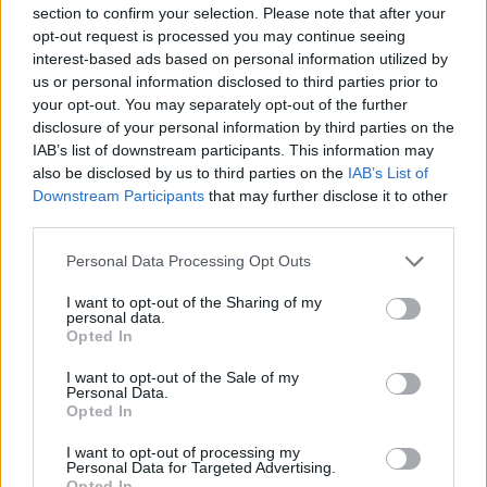
Co to je renovační pas? Nový systém má zamezit
section to confirm your selection. Please note that after your
špatně načasovaným renovacím
opt-out request is processed you may continue seeing
7.7.2026 | PRAHA (
Ekolist.cz
)
interest-based ads based on personal information utilized by
Diskuse: 2
us or personal information disclosed to third parties prior to
Majitelé rodinných domů, kteří
your opt-out. You may separately opt-out of the further
se chystají na rekonstrukci,
získali od letošního května
disclosure of your personal information by third parties on the
nový nástroj, který jim má
IAB’s list of downstream participants. This information may
pomoci vyhnout se zbytečným
also be disclosed by us to third parties on the
IAB’s List of
chybám a špatně načasovaným investicím. Ministerstvo životního
Downstream Participants
that may further disclose it to other
prostředí letos připravilo systém renovačních pasů, které mají
third parties.
sloužit jako efektivní plán modernizace domu a usnadnit cestu k
energetickým úsporám.
Personal Data Processing Opt Outs
I want to opt-out of the Sharing of my
Jak čápi přežili horka a bouřky? Zapojte se do
personal data.
sledování hnízd
Opted In
2.7.2026 | PRAHA (
Ekolist.cz
)
Mláďata čápů v celém Česku
I want to opt-out of the Sale of my
musela v minulých dnech čelit
Personal Data.
extrémním teplotám, po
Opted In
kterých přišly intenzivní
bouřky a lijáky. Česká
I want to opt-out of processing my
Personal Data for Targeted Advertising.
společnost ornitologická (ČSO) vyzývá veřejnost, aby se zapojila do
Opted In