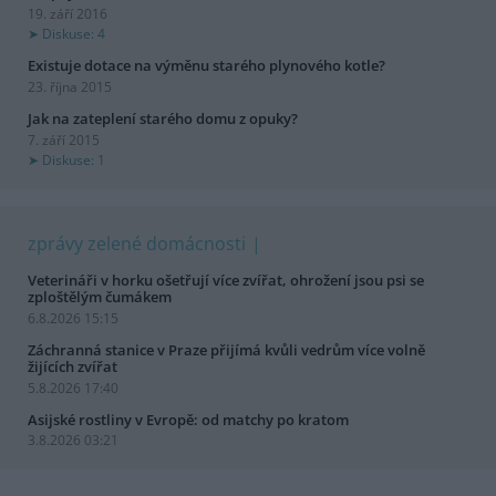
19. září 2016
Diskuse: 4
Existuje dotace na výměnu starého plynového kotle?
23. října 2015
Jak na zateplení starého domu z opuky?
7. září 2015
Diskuse: 1
zprávy zelené domácnosti
Veterináři v horku ošetřují více zvířat, ohrožení jsou psi se
zploštělým čumákem
6.8.2026 15:15
Záchranná stanice v Praze přijímá kvůli vedrům více volně
žijících zvířat
5.8.2026 17:40
Asijské rostliny v Evropě: od matchy po kratom
3.8.2026 03:21