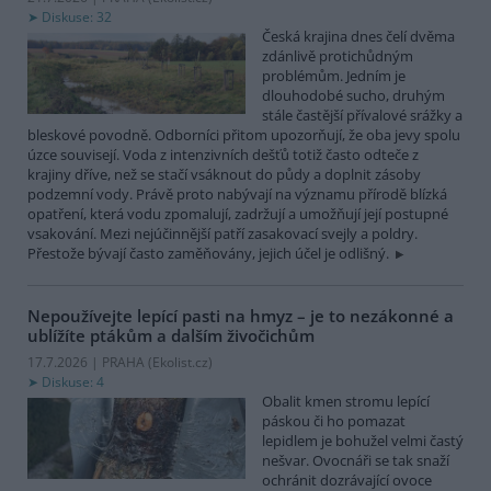
Diskuse: 32
Česká krajina dnes čelí dvěma
zdánlivě protichůdným
problémům. Jedním je
dlouhodobé sucho, druhým
stále častější přívalové srážky a
bleskové povodně. Odborníci přitom upozorňují, že oba jevy spolu
úzce souvisejí. Voda z intenzivních dešťů totiž často odteče z
krajiny dříve, než se stačí vsáknout do půdy a doplnit zásoby
podzemní vody. Právě proto nabývají na významu přírodě blízká
opatření, která vodu zpomalují, zadržují a umožňují její postupné
vsakování. Mezi nejúčinnější patří zasakovací svejly a poldry.
Přestože bývají často zaměňovány, jejich účel je odlišný.
Nepoužívejte lepící pasti na hmyz – je to nezákonné a
ublížíte ptákům a dalším živočichům
17.7.2026 | PRAHA (
Ekolist.cz
)
Diskuse: 4
Obalit kmen stromu lepící
páskou či ho pomazat
lepidlem je bohužel velmi častý
nešvar. Ovocnáři se tak snaží
ochránit dozrávající ovoce