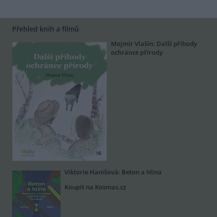
Přehled knih a filmů
Mojmír Vlašín: Další příhody
ochránce přírody
Viktorie Hanišová: Beton a hlína
Koupit na Kosmas.cz