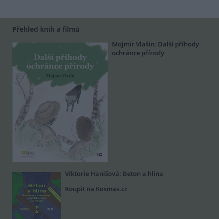
Přehled knih a filmů
Mojmír Vlašín: Další příhody
ochránce přírody
Viktorie Hanišová: Beton a hlína
Koupit na Kosmas.cz