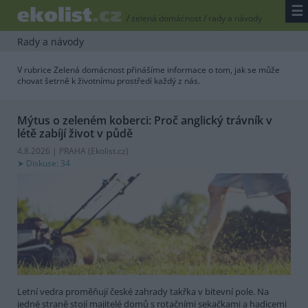
☰
/
zelená domácnost
/
rady a návody
Rady a návody
V rubrice Zelená domácnost přinášíme informace o tom, jak se může
chovat šetrně k životnímu prostředí každý z nás.
Mýtus o zeleném koberci: Proč anglický trávník v
létě zabíjí život v půdě
4.8.2026 | PRAHA (
Ekolist.cz
)
Diskuse: 34
Letní vedra proměňují české zahrady takřka v bitevní pole. Na
jedné straně stojí majitelé domů s rotačními sekačkami a hadicemi