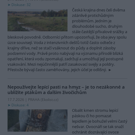
Diskuse: 32
Česká krajina dnes čelí dvěma
zdánlivě protichůdným
problémům. Jedním je
dlouhodobé sucho, druhým
stále častější přívalové srážky a
bleskové povodně. Odborníci přitom upozorňují, že oba jevy spolu
úzce souvisejí. Voda z intenzivních dešťů totiž často odteče z
krajiny dříve, než se stačí vsáknout do půdy a doplnit zásoby
podzemní vody. Právě proto nabývají na významu přírodě blízká
opatření, která vodu zpomalují, zadržují a umožňují její postupné
vsakování. Mezi nejúčinnější patří zasakovací svejly a poldry.
Přestože bývají často zaměňovány, jejich účel je odlišný.
Nepoužívejte lepící pasti na hmyz – je to nezákonné a
ublížíte ptákům a dalším živočichům
17.7.2026 | PRAHA (
Ekolist.cz
)
Diskuse: 4
Obalit kmen stromu lepící
páskou či ho pomazat
lepidlem je bohužel velmi častý
nešvar. Ovocnáři se tak snaží
ochránit dozrávající ovoce