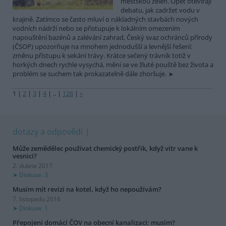
městskou zeleň. Opět otevírají
debatu, jak zadržet vodu v
krajině. Zatímco se často mluví o nákladných stavbách nových
vodních nádrží nebo se přistupuje k lokálním omezením
napouštění bazénů a zalévání zahrad, Český svaz ochránců přírody
(ČSOP) upozorňuje na mnohem jednodušší a levnější řešení:
změnu přístupu k sekání trávy. Krátce sečený trávník totiž v
horkých dnech rychle vysychá, mění se ve žluté pouště bez života a
problém se suchem tak prokazatelně dále zhoršuje.
1
|
2
|
3
|
4
|
..
|
126
|
»
dotazy a odpovědi
Může zemědělec používat chemický postřik, když vítr vane k
vesnici?
2. dubna 2017
Diskuse: 3
Musím mít revizi na kotel, když ho nepoužívám?
7. listopadu 2016
Diskuse: 1
Přepojení domácí ČOV na obecní kanalizaci: musím?