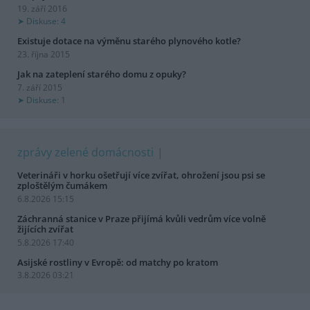
19. září 2016
Diskuse: 4
Existuje dotace na výměnu starého plynového kotle?
23. října 2015
Jak na zateplení starého domu z opuky?
7. září 2015
Diskuse: 1
zprávy zelené domácnosti
Veterináři v horku ošetřují více zvířat, ohrožení jsou psi se
zploštělým čumákem
6.8.2026 15:15
Záchranná stanice v Praze přijímá kvůli vedrům více volně
žijících zvířat
5.8.2026 17:40
Asijské rostliny v Evropě: od matchy po kratom
3.8.2026 03:21