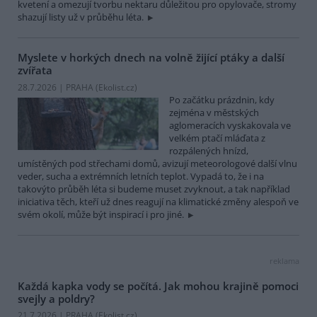
kvetení a omezují tvorbu nektaru důležitou pro opylovače, stromy
shazují listy už v průběhu léta.
Myslete v horkých dnech na volně žijící ptáky a další
zvířata
28.7.2026 | PRAHA (
Ekolist.cz
)
Po začátku prázdnin, kdy
zejména v městských
aglomeracích vyskakovala ve
velkém ptačí mláďata z
rozpálených hnízd,
umístěných pod střechami domů, avizují meteorologové další vlnu
veder, sucha a extrémních letních teplot. Vypadá to, že i na
takovýto průběh léta si budeme muset zvyknout, a tak například
iniciativa těch, kteří už dnes reagují na klimatické změny alespoň ve
svém okolí, může být inspirací i pro jiné.
reklama
Každá kapka vody se počítá. Jak mohou krajině pomoci
svejly a poldry?
21.7.2026 | PRAHA (
Ekolist.cz
)