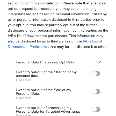
Co to je renovační pas? Nový systém má zamezit
section to confirm your selection. Please note that after your
špatně načasovaným renovacím
opt-out request is processed you may continue seeing
7.7.2026 | PRAHA (
Ekolist.cz
)
interest-based ads based on personal information utilized by
Diskuse: 2
us or personal information disclosed to third parties prior to
Majitelé rodinných domů, kteří
your opt-out. You may separately opt-out of the further
se chystají na rekonstrukci,
získali od letošního května
disclosure of your personal information by third parties on the
nový nástroj, který jim má
IAB’s list of downstream participants. This information may
pomoci vyhnout se zbytečným
also be disclosed by us to third parties on the
IAB’s List of
chybám a špatně načasovaným investicím. Ministerstvo životního
Downstream Participants
that may further disclose it to other
prostředí letos připravilo systém renovačních pasů, které mají
third parties.
sloužit jako efektivní plán modernizace domu a usnadnit cestu k
energetickým úsporám.
Personal Data Processing Opt Outs
I want to opt-out of the Sharing of my
Jak čápi přežili horka a bouřky? Zapojte se do
personal data.
sledování hnízd
Opted In
2.7.2026 | PRAHA (
Ekolist.cz
)
Mláďata čápů v celém Česku
I want to opt-out of the Sale of my
musela v minulých dnech čelit
Personal Data.
extrémním teplotám, po
Opted In
kterých přišly intenzivní
bouřky a lijáky. Česká
I want to opt-out of processing my
Personal Data for Targeted Advertising.
společnost ornitologická (ČSO) vyzývá veřejnost, aby se zapojila do
Opted In