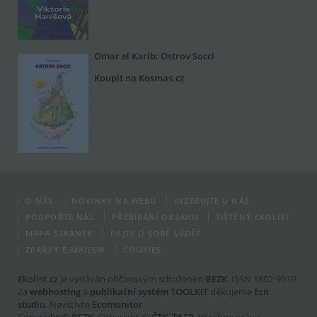
Omar el Karib: Ostrov Socci
Koupit na Kosmas.cz
O NÁS
NOVINKY NA WEBU
INZERUJTE U NÁS
PODPOŘTE NÁS
PŘEBÍRÁNÍ OBSAHU
TIŠTĚNÝ EKOLIST
MAPA STRÁNEK
DEJTE O SOBĚ VĚDĚT
ZPRÁVY E-MAILEM
COOKIES
Ekolist.cz
je vydáván občanským sdružením
BEZK
. ISSN 1802-9019.
Za
webhosting
a
publikační systém TOOLKIT
děkujeme
Ecn
studiu
. Navštivte
Ecomonitor
.