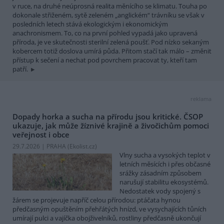
v ruce, na druhé neúprosná realita měnícího se klimatu. Touha po
dokonale střiženém, sytě zeleném „anglickém“ trávníku se však v
posledních letech stává ekologickým i ekonomickým
anachronismem. To, co na první pohled vypadá jako upravená
příroda, je ve skutečnosti sterilní zelená poušť. Pod nízko sekaným
kobercem totiž doslova umírá půda. Přitom stačí tak málo – změnit
přístup k sečení a nechat pod povrchem pracovat ty, kteří tam
patří.
reklama
Dopady horka a sucha na přírodu jsou kritické. ČSOP
ukazuje, jak může žíznivé krajině a živočichům pomoci
veřejnost i obce
29.7.2026 | PRAHA (
Ekolist.cz
)
Vlny sucha a vysokých teplot v
letních měsících i přes občasné
srážky zásadním způsobem
narušují stabilitu ekosystémů.
Nedostatek vody spojený s
žárem se projevuje napříč celou přírodou: ptáčata hynou
předčasným opuštěním přehřátých hnízd, ve vysychajících tůních
umírají pulci a vajíčka obojživelníků, rostliny předčasně ukončují