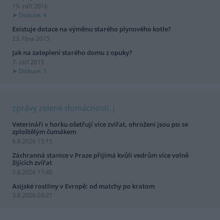
19. září 2016
Diskuse: 4
Existuje dotace na výměnu starého plynového kotle?
23. října 2015
Jak na zateplení starého domu z opuky?
7. září 2015
Diskuse: 1
zprávy zelené domácnosti
Veterináři v horku ošetřují více zvířat, ohrožení jsou psi se
zploštělým čumákem
6.8.2026 15:15
Záchranná stanice v Praze přijímá kvůli vedrům více volně
žijících zvířat
5.8.2026 17:40
Asijské rostliny v Evropě: od matchy po kratom
3.8.2026 03:21