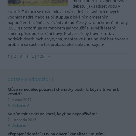
městskou zeleň. Opět otevírají
debatu, jak zadržet vodu v
krajině. Zatímco se často mluví o nákladných stavbách nových
vodních nádrží nebo se přistupuje k lokálním omezením
napouštění bazénů a zalévání zahrad, Český svaz ochránců přírody
(ČSOP) upozorňuje na mnohem jednodušší a levnější řešení:
změnu přístupu k sekání trávy. Krátce sečený trávník totiž v
horkých dnech rychle vysychá, mění se ve žluté pouště bez života a
problém se suchem tak prokazatelně dále zhoršuje.
1
|
2
|
3
|
4
|
..
|
126
|
»
dotazy a odpovědi
Může zemědělec používat chemický postřik, když vítr vane k
vesnici?
2. dubna 2017
Diskuse: 3
Musím mít revizi na kotel, když ho nepoužívám?
7. listopadu 2016
Diskuse: 1
Přepojení domácí ČOV na obecní kanalizaci: musím?