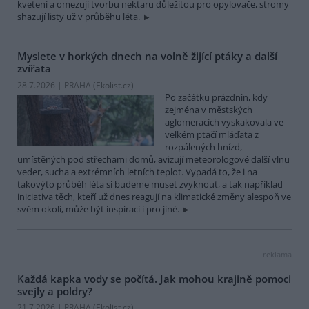
kvetení a omezují tvorbu nektaru důležitou pro opylovače, stromy
shazují listy už v průběhu léta.
Myslete v horkých dnech na volně žijící ptáky a další
zvířata
28.7.2026 | PRAHA (
Ekolist.cz
)
Po začátku prázdnin, kdy
zejména v městských
aglomeracích vyskakovala ve
velkém ptačí mláďata z
rozpálených hnízd,
umístěných pod střechami domů, avizují meteorologové další vlnu
veder, sucha a extrémních letních teplot. Vypadá to, že i na
takovýto průběh léta si budeme muset zvyknout, a tak například
iniciativa těch, kteří už dnes reagují na klimatické změny alespoň ve
svém okolí, může být inspirací i pro jiné.
reklama
Každá kapka vody se počítá. Jak mohou krajině pomoci
svejly a poldry?
21.7.2026 | PRAHA (
Ekolist.cz
)