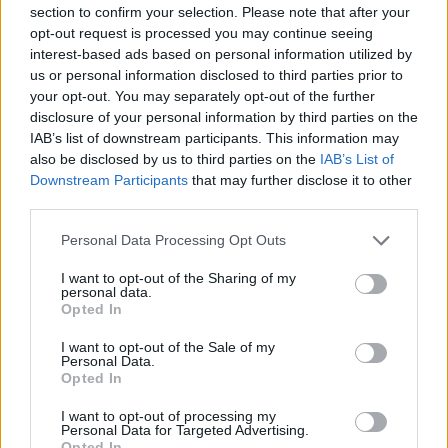
Co to je renovační pas? Nový systém má zamezit
section to confirm your selection. Please note that after your
špatně načasovaným renovacím
opt-out request is processed you may continue seeing
7.7.2026 | PRAHA (
Ekolist.cz
)
interest-based ads based on personal information utilized by
Diskuse: 2
us or personal information disclosed to third parties prior to
Majitelé rodinných domů, kteří
your opt-out. You may separately opt-out of the further
se chystají na rekonstrukci,
získali od letošního května
disclosure of your personal information by third parties on the
nový nástroj, který jim má
IAB’s list of downstream participants. This information may
pomoci vyhnout se zbytečným
also be disclosed by us to third parties on the
IAB’s List of
chybám a špatně načasovaným investicím. Ministerstvo životního
Downstream Participants
that may further disclose it to other
prostředí letos připravilo systém renovačních pasů, které mají
third parties.
sloužit jako efektivní plán modernizace domu a usnadnit cestu k
energetickým úsporám.
Personal Data Processing Opt Outs
I want to opt-out of the Sharing of my
Jak čápi přežili horka a bouřky? Zapojte se do
personal data.
sledování hnízd
Opted In
2.7.2026 | PRAHA (
Ekolist.cz
)
Mláďata čápů v celém Česku
I want to opt-out of the Sale of my
musela v minulých dnech čelit
Personal Data.
extrémním teplotám, po
Opted In
kterých přišly intenzivní
bouřky a lijáky. Česká
I want to opt-out of processing my
Personal Data for Targeted Advertising.
společnost ornitologická (ČSO) vyzývá veřejnost, aby se zapojila do
Opted In