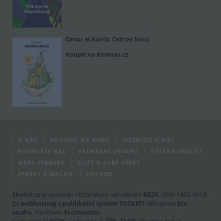
Omar el Karib: Ostrov Socci
Koupit na Kosmas.cz
O NÁS
NOVINKY NA WEBU
INZERUJTE U NÁS
PODPOŘTE NÁS
PŘEBÍRÁNÍ OBSAHU
TIŠTĚNÝ EKOLIST
MAPA STRÁNEK
DEJTE O SOBĚ VĚDĚT
ZPRÁVY E-MAILEM
COOKIES
Ekolist.cz
je vydáván občanským sdružením
BEZK
. ISSN 1802-9019.
Za
webhosting
a
publikační systém TOOLKIT
děkujeme
Ecn
studiu
. Navštivte
Ecomonitor
.