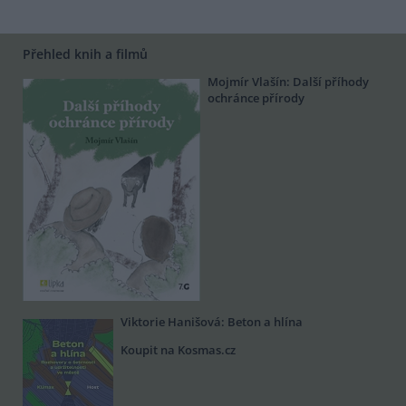
Přehled knih a filmů
Mojmír Vlašín: Další příhody
ochránce přírody
Viktorie Hanišová: Beton a hlína
Koupit na Kosmas.cz