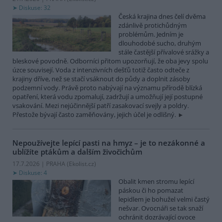
Diskuse: 32
Česká krajina dnes čelí dvěma
zdánlivě protichůdným
problémům. Jedním je
dlouhodobé sucho, druhým
stále častější přívalové srážky a
bleskové povodně. Odborníci přitom upozorňují, že oba jevy spolu
úzce souvisejí. Voda z intenzivních dešťů totiž často odteče z
krajiny dříve, než se stačí vsáknout do půdy a doplnit zásoby
podzemní vody. Právě proto nabývají na významu přírodě blízká
opatření, která vodu zpomalují, zadržují a umožňují její postupné
vsakování. Mezi nejúčinnější patří zasakovací svejly a poldry.
Přestože bývají často zaměňovány, jejich účel je odlišný.
Nepoužívejte lepící pasti na hmyz – je to nezákonné a
ublížíte ptákům a dalším živočichům
17.7.2026 | PRAHA (
Ekolist.cz
)
Diskuse: 4
Obalit kmen stromu lepící
páskou či ho pomazat
lepidlem je bohužel velmi častý
nešvar. Ovocnáři se tak snaží
ochránit dozrávající ovoce