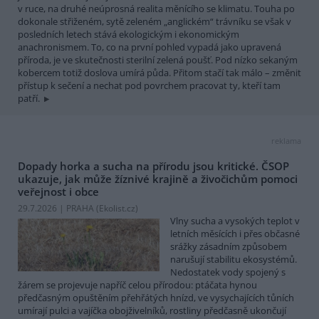
v ruce, na druhé neúprosná realita měnícího se klimatu. Touha po
dokonale střiženém, sytě zeleném „anglickém“ trávníku se však v
posledních letech stává ekologickým i ekonomickým
anachronismem. To, co na první pohled vypadá jako upravená
příroda, je ve skutečnosti sterilní zelená poušť. Pod nízko sekaným
kobercem totiž doslova umírá půda. Přitom stačí tak málo – změnit
přístup k sečení a nechat pod povrchem pracovat ty, kteří tam
patří.
reklama
Dopady horka a sucha na přírodu jsou kritické. ČSOP
ukazuje, jak může žíznivé krajině a živočichům pomoci
veřejnost i obce
29.7.2026 | PRAHA (
Ekolist.cz
)
Vlny sucha a vysokých teplot v
letních měsících i přes občasné
srážky zásadním způsobem
narušují stabilitu ekosystémů.
Nedostatek vody spojený s
žárem se projevuje napříč celou přírodou: ptáčata hynou
předčasným opuštěním přehřátých hnízd, ve vysychajících tůních
umírají pulci a vajíčka obojživelníků, rostliny předčasně ukončují