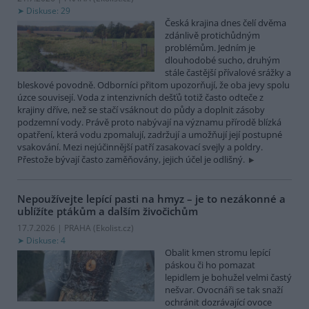
Diskuse: 29
Česká krajina dnes čelí dvěma
zdánlivě protichůdným
problémům. Jedním je
dlouhodobé sucho, druhým
stále častější přívalové srážky a
bleskové povodně. Odborníci přitom upozorňují, že oba jevy spolu
úzce souvisejí. Voda z intenzivních dešťů totiž často odteče z
krajiny dříve, než se stačí vsáknout do půdy a doplnit zásoby
podzemní vody. Právě proto nabývají na významu přírodě blízká
opatření, která vodu zpomalují, zadržují a umožňují její postupné
vsakování. Mezi nejúčinnější patří zasakovací svejly a poldry.
Přestože bývají často zaměňovány, jejich účel je odlišný.
Nepoužívejte lepící pasti na hmyz – je to nezákonné a
ublížíte ptákům a dalším živočichům
17.7.2026 | PRAHA (
Ekolist.cz
)
Diskuse: 4
Obalit kmen stromu lepící
páskou či ho pomazat
lepidlem je bohužel velmi častý
nešvar. Ovocnáři se tak snaží
ochránit dozrávající ovoce