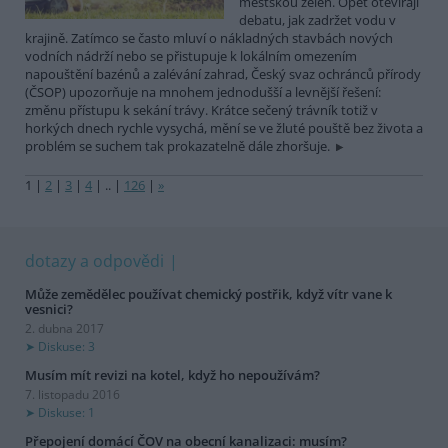
městskou zeleň. Opět otevírají
debatu, jak zadržet vodu v
krajině. Zatímco se často mluví o nákladných stavbách nových
vodních nádrží nebo se přistupuje k lokálním omezením
napouštění bazénů a zalévání zahrad, Český svaz ochránců přírody
(ČSOP) upozorňuje na mnohem jednodušší a levnější řešení:
změnu přístupu k sekání trávy. Krátce sečený trávník totiž v
horkých dnech rychle vysychá, mění se ve žluté pouště bez života a
problém se suchem tak prokazatelně dále zhoršuje.
1
|
2
|
3
|
4
|
..
|
126
|
»
dotazy a odpovědi
Může zemědělec používat chemický postřik, když vítr vane k
vesnici?
2. dubna 2017
Diskuse: 3
Musím mít revizi na kotel, když ho nepoužívám?
7. listopadu 2016
Diskuse: 1
Přepojení domácí ČOV na obecní kanalizaci: musím?