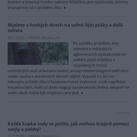
kvetení a omezují tvorbu nektaru důležitou pro opylovače, stromy
shazují listy už v průběhu léta.
Myslete v horkých dnech na volně žijící ptáky a další
zvířata
28.7.2026 | PRAHA (
Ekolist.cz
)
Po začátku prázdnin, kdy
zejména v městských
aglomeracích vyskakovala ve
velkém ptačí mláďata z
rozpálených hnízd,
umístěných pod střechami domů, avizují meteorologové další vlnu
veder, sucha a extrémních letních teplot. Vypadá to, že i na
takovýto průběh léta si budeme muset zvyknout, a tak například
iniciativa těch, kteří už dnes reagují na klimatické změny alespoň ve
svém okolí, může být inspirací i pro jiné.
reklama
Každá kapka vody se počítá. Jak mohou krajině pomoci
svejly a poldry?
21.7.2026 | PRAHA (
Ekolist.cz
)