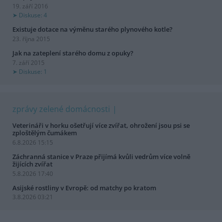
19. září 2016
Diskuse: 4
Existuje dotace na výměnu starého plynového kotle?
23. října 2015
Jak na zateplení starého domu z opuky?
7. září 2015
Diskuse: 1
zprávy zelené domácnosti
Veterináři v horku ošetřují více zvířat, ohrožení jsou psi se
zploštělým čumákem
6.8.2026 15:15
Záchranná stanice v Praze přijímá kvůli vedrům více volně
žijících zvířat
5.8.2026 17:40
Asijské rostliny v Evropě: od matchy po kratom
3.8.2026 03:21