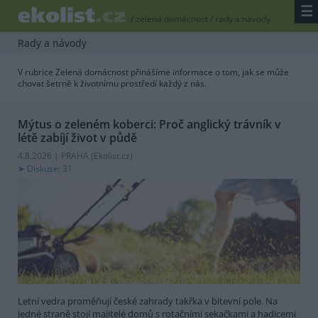
☰
/
zelená domácnost
/
rady a návody
Rady a návody
V rubrice Zelená domácnost přinášíme informace o tom, jak se může
chovat šetrně k životnímu prostředí každý z nás.
Mýtus o zeleném koberci: Proč anglický trávník v
létě zabíjí život v půdě
4.8.2026 | PRAHA (
Ekolist.cz
)
Diskuse: 31
Letní vedra proměňují české zahrady takřka v bitevní pole. Na
jedné straně stojí majitelé domů s rotačními sekačkami a hadicemi