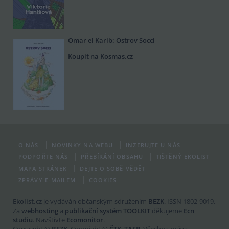
Omar el Karib: Ostrov Socci
Koupit na Kosmas.cz
O NÁS
NOVINKY NA WEBU
INZERUJTE U NÁS
PODPOŘTE NÁS
PŘEBÍRÁNÍ OBSAHU
TIŠTĚNÝ EKOLIST
MAPA STRÁNEK
DEJTE O SOBĚ VĚDĚT
ZPRÁVY E-MAILEM
COOKIES
Ekolist.cz
je vydáván občanským sdružením
BEZK
. ISSN 1802-9019.
Za
webhosting
a
publikační systém TOOLKIT
děkujeme
Ecn
studiu
. Navštivte
Ecomonitor
.