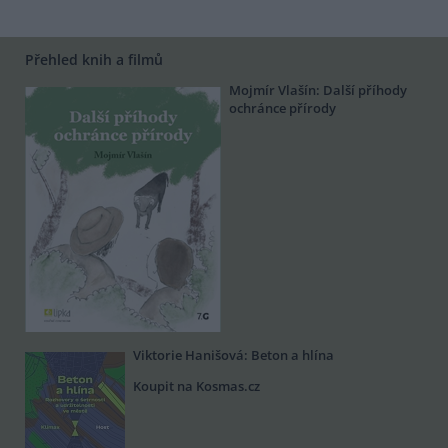
Přehled knih a filmů
Mojmír Vlašín: Další příhody
ochránce přírody
Viktorie Hanišová: Beton a hlína
Koupit na Kosmas.cz