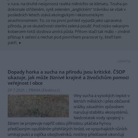
v ruce, na druhé neúprosná realita měnícího se klimatu. Touha po
dokonale střiženém, sytě zeleném „anglickém“ trávníku se však v
posledních letech stává ekologickým i ekonomickým
anachronismem. To, co na první pohled vypadá jako upravená
příroda, je ve skutečnosti sterilní zelená poušť. Pod nízko sekaným
kobercem totiž doslova umírá půda. Přitom stačí tak málo – změnit
přístup k sečení a nechat pod povrchem pracovat ty, kteří tam
patří.
reklama
Dopady horka a sucha na přírodu jsou kritické. ČSOP
ukazuje, jak může žíznivé krajině a živočichům pomoci
veřejnost i obce
29.7.2026 | PRAHA (
Ekolist.cz
)
Vlny sucha a vysokých teplot v
letních měsících i přes občasné
srážky zásadním způsobem
narušují stabilitu ekosystémů.
Nedostatek vody spojený s
žárem se projevuje napříč celou přírodou: ptáčata hynou
předčasným opuštěním přehřátých hnízd, ve vysychajících tůních
umírají pulci a vajíčka obojživelníků, rostliny předčasně ukončují