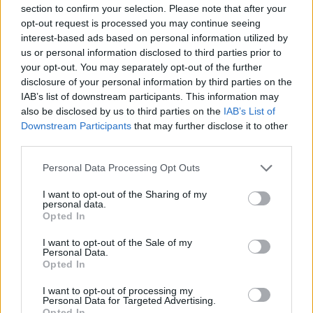
Co to je renovační pas? Nový systém má zamezit
section to confirm your selection. Please note that after your
špatně načasovaným renovacím
opt-out request is processed you may continue seeing
7.7.2026 | PRAHA (
Ekolist.cz
)
interest-based ads based on personal information utilized by
Diskuse: 2
us or personal information disclosed to third parties prior to
Majitelé rodinných domů, kteří
your opt-out. You may separately opt-out of the further
se chystají na rekonstrukci,
získali od letošního května
disclosure of your personal information by third parties on the
nový nástroj, který jim má
IAB’s list of downstream participants. This information may
pomoci vyhnout se zbytečným
also be disclosed by us to third parties on the
IAB’s List of
chybám a špatně načasovaným investicím. Ministerstvo životního
Downstream Participants
that may further disclose it to other
prostředí letos připravilo systém renovačních pasů, které mají
third parties.
sloužit jako efektivní plán modernizace domu a usnadnit cestu k
energetickým úsporám.
Personal Data Processing Opt Outs
I want to opt-out of the Sharing of my
Jak čápi přežili horka a bouřky? Zapojte se do
personal data.
sledování hnízd
Opted In
2.7.2026 | PRAHA (
Ekolist.cz
)
Mláďata čápů v celém Česku
I want to opt-out of the Sale of my
musela v minulých dnech čelit
Personal Data.
extrémním teplotám, po
Opted In
kterých přišly intenzivní
bouřky a lijáky. Česká
I want to opt-out of processing my
Personal Data for Targeted Advertising.
společnost ornitologická (ČSO) vyzývá veřejnost, aby se zapojila do
Opted In