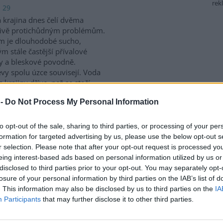
rek
: 29
 krajina dnes čelí dvěma
livě protichůdným problémům.
m je dlouhodobé sucho,
m stále častější přívalové
y a bleskové povodně.
vy spolu úzce souvisejí. Voda
 krajiny dříve, než se stačí
dzemní vody. Právě proto
 -
Do Not Process My Personal Information
atření, která vodu zpomalují,
vání. Mezi nejúčinnější patří
ývají často zaměňovány, jejich
to opt-out of the sale, sharing to third parties, or processing of your per
formation for targeted advertising by us, please use the below opt-out s
r selection. Please note that after your opt-out request is processed y
eing interest-based ads based on personal information utilized by us or
 je to nezákonné a ublížíte
disclosed to third parties prior to your opt-out. You may separately opt-
losure of your personal information by third parties on the IAB’s list of
 4
. This information may also be disclosed by us to third parties on the
IA
t kmen stromu lepící páskou či
Participants
that may further disclose it to other third parties.
mazat lepidlem je bohužel
 častý nešvar. Ovocnáři se tak