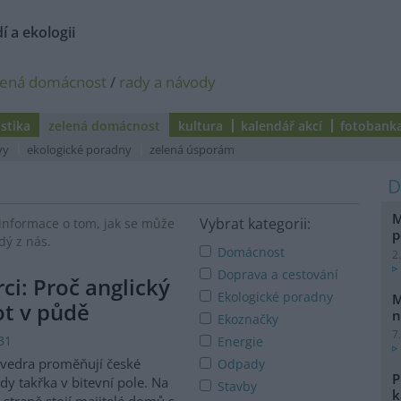
í a ekologii
lená domácnost
/
rady a návody
istika
zelená domácnost
kultura
kalendář akcí
fotobank
vy
ekologické poradny
zelená úsporám
M
Vybrat kategorii:
informace o tom, jak se může
p
dý z nás.
Domácnost
2
Doprava a cestování
i: Proč anglický
Ekologické poradny
M
vot v půdě
n
Ekoznačky
7
31
Energie
 vedra proměňují české
Odpady
P
dy takřka v bitevní pole. Na
Stavby
k
 straně stojí majitelé domů s