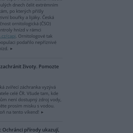
ulých dnech čelit extrémním
tám, po kterých přišly
zivní bouřky a lijáky. Česká
čnost ornitologická (ČSO)
ontroly hnízd v rámci
.cz/capi
. Ornitologové tak
 populaci podařilo nepříznivé
nízd.
zachránit životy. Pomozte
ká zvířecí záchranka vyzývá
tele celé ČR. Všude tam, kde
tům není dostupný zdroj vody,
ěte prosím misku s vodou.
oň na tento víkend!
Ochránci přírody ukazují,