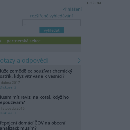
reklama
Přihlášení
rozšířené vyhledávání
a
partnerská sekce
dotazy a odpovědi
ůže zemědělec používat chemický
ostřik, když vítr vane k vesnici?
. dubna 2017
Diskuse: 3
usím mít revizi na kotel, když ho
epoužívám?
. listopadu 2016
Diskuse: 1
řepojení domácí ČOV na obecní
analizaci: musím?