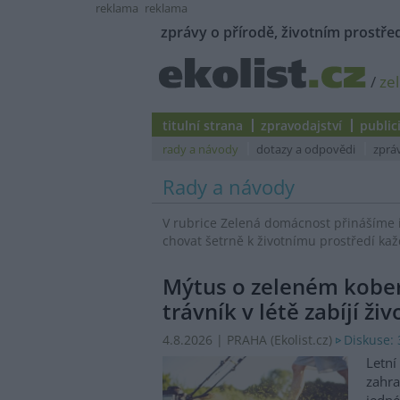
reklama
reklama
zprávy o přírodě, životním prostřed
/
ze
titulní strana
zpravodajství
public
rady a návody
dotazy a odpovědi
zprá
Rady a návody
V rubrice Zelená domácnost přinášíme 
chovat šetrně k životnímu prostředí kaž
Mýtus o zeleném koberc
trávník v létě zabíjí ži
4.8.2026 | PRAHA (
Ekolist.cz
)
Diskuse: 
Letní
zahra
jedné