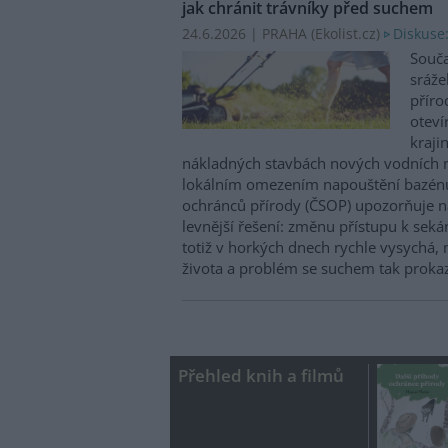
jak chránit trávníky před suchem
24.6.2026 | PRAHA (
Ekolist.cz
)
Diskuse
Souča
sráže
příro
oteví
kraji
nákladných stavbách nových vodních n
lokálním omezením napouštění bazénů 
ochránců přírody (ČSOP) upozorňuje 
levnější řešení: změnu přístupu k sekán
totiž v horkých dnech rychle vysychá, 
života a problém se suchem tak prokaz
Přehled knih a filmů