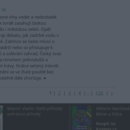
: 58
sné vlny veder a nedostatek
k tvrdě zasahují českou
du i městskou zeleň. Opět
rají debatu, jak zadržet vodu v
ně. Zatímco se často mluví o
ádrží nebo se přistupuje k
a zalévání zahrad, Český svaz
na mnohem jednodušší a
í trávy. Krátce sečený trávník
mění se ve žluté pouště bez
atelně dále zhoršuje.
1
|
2
|
3
|
4
|
..
|
126
|
»
Mojmír Vlašín: Další příhody
Viktorie Hanišová
ochránce přírody
Beton a hlína
Koupit na
Kosmas.cz