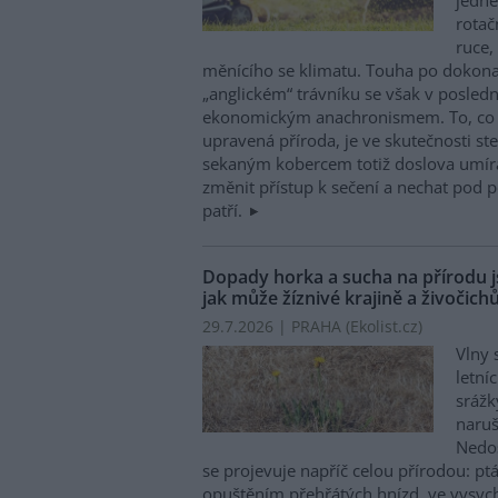
rotač
ruce,
měnícího se klimatu. Touha po dokona
„anglickém“ trávníku se však v posledn
ekonomickým anachronismem. To, co n
upravená příroda, je ve skutečnosti ste
sekaným kobercem totiž doslova umírá
změnit přístup k sečení a nechat pod 
patří.
Dopady horka a sucha na přírodu js
jak může žíznivé krajině a živočic
29.7.2026 | PRAHA (
Ekolist.cz
)
Vlny 
letní
sráž
naruš
Nedos
se projevuje napříč celou přírodou: 
opuštěním přehřátých hnízd, ve vysycha