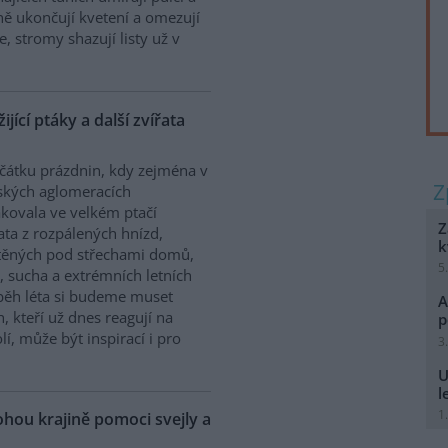
sně ukončují kvetení a omezují
, stromy shazují listy už v
jící ptáky a další zvířata
čátku prázdnin, kdy zejména v
ských aglomeracích
kovala ve velkém ptačí
Z
ta z rozpálených hnízd,
k
těných pod střechami domů,
5
, sucha a extrémních letních
ůběh léta si budeme muset
A
h, kteří už dnes reagují na
p
, může být inspirací i pro
3
U
l
1
hou krajině pomoci svejly a