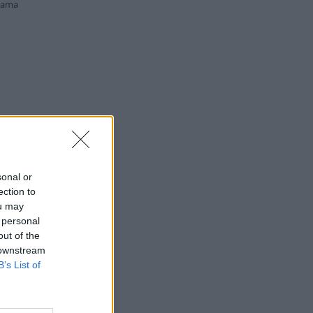
lama
sonal or
ection to
ou may
 personal
out of the
 downstream
B’s List of