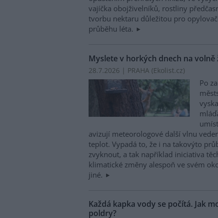
vajíčka obojživelníků, rostliny předča
tvorbu nektaru důležitou pro opylovače
průběhu léta.
Myslete v horkých dnech na volně ži
28.7.2026 | PRAHA (
Ekolist.cz
)
Po za
měst
vyska
mláďa
umís
avizují meteorologové další vlnu veder
teplot. Vypadá to, že i na takovýto pr
zvyknout, a tak například iniciativa těc
klimatické změny alespoň ve svém okolí
jiné.
Každá kapka vody se počítá. Jak mo
poldry?