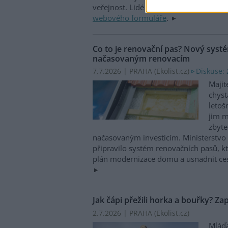
veřejnost. Lidé mohou hlásit nálezy 
webového formuláře
.
Co to je renovační pas? Nový syst
načasovaným renovacím
7.7.2026 | PRAHA (
Ekolist.cz
)
Diskuse: 
Majit
chyst
letoš
jim 
zbyt
načasovaným investicím. Ministerstvo ž
připravilo systém renovačních pasů, kte
plán modernizace domu a usnadnit ce
Jak čápi přežili horka a bouřky? Za
2.7.2026 | PRAHA (
Ekolist.cz
)
Mláďa