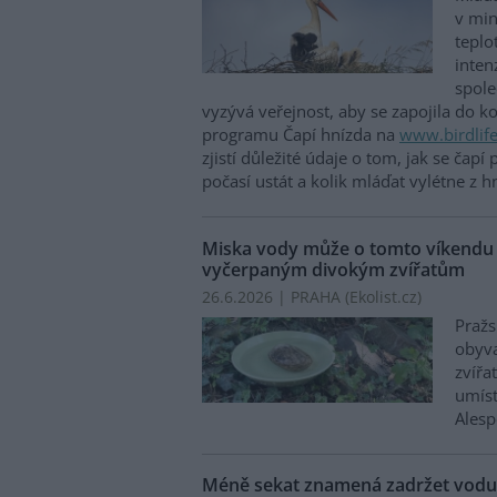
v min
teplo
inten
spole
vyzývá veřejnost, aby se zapojila do k
programu Čapí hnízda na
www.birdlife
zjistí důležité údaje o tom, jak se čapí
počasí ustát a kolik mláďat vylétne z h
Miska vody může o tomto víkendu 
vyčerpaným divokým zvířatům
26.6.2026 | PRAHA (
Ekolist.cz
)
Pražs
obyva
zvířa
umíst
Alesp
Méně sekat znamená zadržet vodu: 