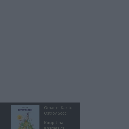
:
Omar el Karib:
Ostrov Socci
Koupit na
Kosmas.cz