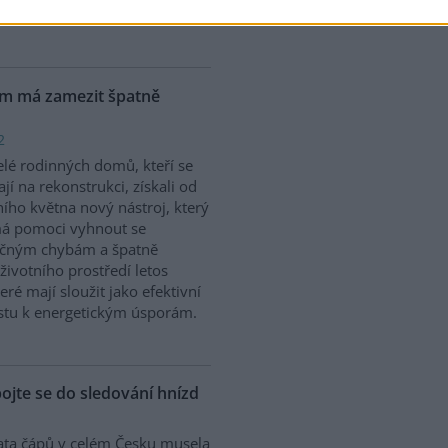
vědcům prostřednictvím
ém má zamezit špatně
2
elé rodinných domů, kteří se
ají na rekonstrukci, získali od
ního května nový nástroj, který
má pomoci vyhnout se
ečným chybám a špatně
ivotního prostředí letos
ré mají sloužit jako efektivní
stu k energetickým úsporám.
pojte se do sledování hnízd
ta čápů v celém Česku musela