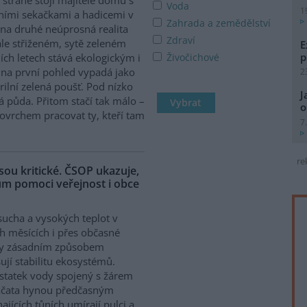
Voda
1
ními sekačkami a hadicemi v
Zahrada a zemědělství
 na druhé neúprosná realita
Zdraví
le střiženém, sytě zeleném
E
p
ích letech stává ekologickým i
Živočichové
a první pohled vypadá jako
2
rilní zelená poušť. Pod nízko
J
 půda. Přitom stačí tak málo –
o
povrchem pracovat ty, kteří tam
7
re
ou kritické. ČSOP ukazuje,
hům pomoci veřejnost i obce
sucha a vysokých teplot v
ch měsících i přes občasné
ky zásadním způsobem
ují stabilitu ekosystémů.
tatek vody spojený s žárem
ptáčata hynou předčasným
jících tůních umírají pulci a