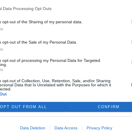
 ochránit dozrávající ovoce
l Data Processing Opt Outs
 třeba meruňky) před mravenci
řecí záchranka i záchranné
o opt-out of the Sharing of my personal data.
jí. Lepící pasti na hmyz
In
e nejen kruté ale i nezákonné.
o opt-out of the Sale of my Personal Data.
In
e na březích Lipna
to opt-out of processing my Personal Data for Targeted
 1
ing.
ezích Lipna se mohou lokálně
In
tovat bentické sinice –
oskopické organismy
o opt-out of Collection, Use, Retention, Sale, and/or Sharing
ersonal Data that Is Unrelated with the Purposes for which it
řející nárosty na kamenech,
lected.
, vodních rostlinách nebo v
Out
otvrdil to nález vědců z
e začátku července. V těchto
OPT OUT FROM ALL
CONFIRM
mapování tohoto dosud málo
ého zájmu obyvatel a
a březích nádrže a jejich
Data Deletion
Data Access
Privacy Policy
apojení do mapování i širokou