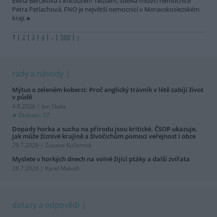
Elena Berčíková s kocourem Teušem, sdělila mluvčí nemocnice
Petra Petlachová. FNO je největší nemocnicí v Moravskoslezském
kraji.
1
|
2
|
3
|
4
|
..
|
588
|
»
rady a návody
Mýtus o zeleném koberci: Proč anglický trávník v létě zabíjí život
v půdě
4.8.2026 | Jan Skala
Diskuse: 37
Dopady horka a sucha na přírodu jsou kritické. ČSOP ukazuje,
jak může žíznivé krajině a živočichům pomoci veřejnost i obce
29.7.2026 | Zuzana Kučerová
Myslete v horkých dnech na volně žijící ptáky a další zvířata
28.7.2026 | Karel Makoň
dotazy a odpovědi