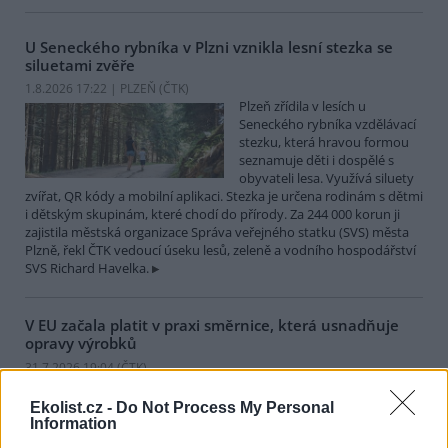
U Seneckého rybníka v Plzni vznikla lesní stezka se
siluetami zvěře
1.8.2026 17:22 | PLZEŇ (
ČTK
)
Plzeň zřídila v lesích u
Seneckého rybníka vzdělávací
stezku, která hravou formou
seznamuje děti i dospělé s
obyvateli lesa. Využívá siluety
zvířat, QR kódy a mobilní aplikaci. Stezka je určena rodinám s dětmi
i dětským skupinám, které chodí do přírody. Za 244 000 korun ji
zajistila městská organizace Správa veřejného statku (SVS) města
Plzně, řekl ČTK vedoucí úseku lesů, zeleně a vodního hospodářství
SVS Richard Havelka.
V EU začala platit v praxi směrnice, která usnadňuje
opravy výrobků
31.7.2026 19:04 (
ČTK
)
Diskuse: 47
V zemích Evropské unie dnes
Ekolist.cz -
Do Not Process My Personal
začala v praxi platit směrnice,
Information
která usnadňuje opravy