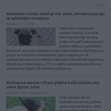
reklama
Veterináři v horku ošetřují více zvířat, ohrožení jsou psi
se zploštělým čumákem
6.8.2026 15:15 (
ČTK
)
Veterináři v současných
vedrech ošetřují více zvířat.
Mezi nejrizikovější skupiny
podle nich patří plemena psů s
krátkou lebkou a zploštělým
čumákem, jako jsou například mopsi nebo buldočci, starší jedinci a
zvířata se srdečním onemocněním. Jejich majitelé pro ně
vyhledávají veterinární ošetření nejčastěji kvůli přehřátí organismu,
dehydrataci nebo kolapsu. ČTK to sdělila viceprezidentka Komory
veterinárních lékařů ČR Kateřina Valdhans.
Záchranná stanice v Praze přijímá kvůli vedrům více
volně žijících zvířat
5.8.2026 17:40 | PRAHA (
ČTK
)
Kvůli vysokým letním
teplotám pracovníci pražské
záchranné stanice pro volně
žijící živočichy přijímají více