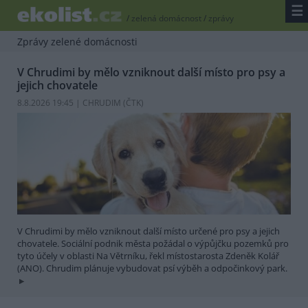
☰
/
zelená domácnost
/
zprávy
Zprávy zelené domácnosti
V Chrudimi by mělo vzniknout další místo pro psy a
jejich chovatele
8.8.2026 19:45 | CHRUDIM (
ČTK
)
V Chrudimi by mělo vzniknout další místo určené pro psy a jejich
chovatele. Sociální podnik města požádal o výpůjčku pozemků pro
tyto účely v oblasti Na Větrníku, řekl místostarosta Zdeněk Kolář
(ANO). Chrudim plánuje vybudovat psí výběh a odpočinkový park.