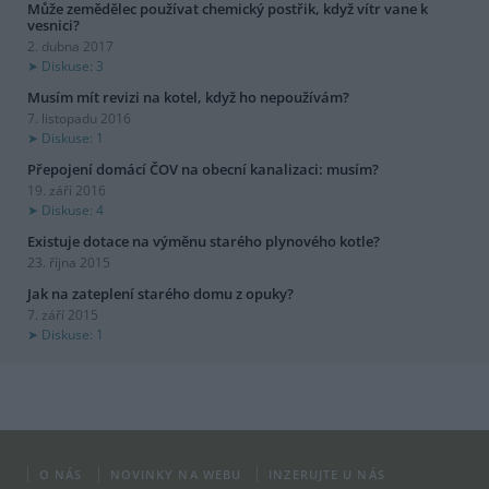
Může zemědělec používat chemický postřik, když vítr vane k
vesnici?
2. dubna 2017
Diskuse: 3
Musím mít revizi na kotel, když ho nepoužívám?
7. listopadu 2016
Diskuse: 1
Přepojení domácí ČOV na obecní kanalizaci: musím?
19. září 2016
Diskuse: 4
Existuje dotace na výměnu starého plynového kotle?
23. října 2015
Jak na zateplení starého domu z opuky?
7. září 2015
Diskuse: 1
O NÁS
NOVINKY NA WEBU
INZERUJTE U NÁS