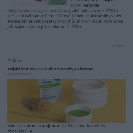
zvířat, nejčastěji
dehydratovaná a vysílená mláďata ptáků nebo veverek. ČTK to
sdělila mluvčí stanice Petra Fišerová. Během současné vlny veder
stanice denně ošetří desítky živočichů, při první letošní vlně horka
jich za jeden týden přijali rekordních 578.
reklama
PR článek
Asijské rostliny v Evropě: od matchy po kratom
3.8.2026 03:21
Matcha i kratom ukazují, proč záleží na původu a výběru
dodavatelů.