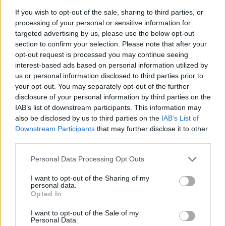
výrobků namísto jejich
If you wish to opt-out of the sale, sharing to third parties, or
výměny.
Informovala
o tom
Evropská komise. Spotřebitelé mohou požádat o opravu rozbitých
processing of your personal or sensitive information for
výrobků, jako jsou chytré telefony, pračky nebo chladničky, a to i v
targeted advertising by us, please use the below opt-out
případě, že již uplynula zákonem daná záruční lhůta. Výrobci
section to confirm your selection. Please note that after your
budou muset tyto opravy nabízet za přiměřenou cenu a v
opt-out request is processed you may continue seeing
přiměřené lhůtě.
interest-based ads based on personal information utilized by
us or personal information disclosed to third parties prior to
your opt-out. You may separately opt-out of the further
Zvířatům a krajině ve vedrech pomohou misky s vodou
či omezení sekání
disclosure of your personal information by third parties on the
IAB’s list of downstream participants. This information may
31.7.2026 11:01 (
ČTK
)
Diskuse: 1
also be disclosed by us to third parties on the
IAB’s List of
Divoce žijícím zvířatům nebo
Downstream Participants
that may further disclose it to other
krajině mohou podle ochránců
third parties.
přírody lidé v nastupujících
vlnách veder pomoci
Personal Data Processing Opt Outs
umísťováním misek s vodou
do zahrad, omezením sekání trávníků nebo vynecháním kypření
I want to opt-out of the Sharing of my
půdy. Zlepšit je podle ochránců potřeba také hospodaření s vodou,
personal data.
včetně systémových kroků pro zadržování vody v krajině, uvedl
Opted In
Český svaz ochránců přírody (ČSOP).
I want to opt-out of the Sale of my
Personal Data.