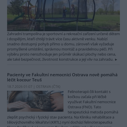
Zahradní trampolína je sportovní a rekreační zařízení určené dětem
i dospělým, kteří chtějí trávit více času aktivně venku. Nabízí
snadno dostupný pohyb přímo u domu, zároveň však vyžaduje
promyšlené umístění, správnou montáž a pravidelnou péči. Při
výběru proto nerozhoduje jen průměr skákací plochy nebo cena,
ale také bezpečnost, životnost konstrukce a její vliv na zahradu.
Pacienty ve Fakultní nemocnici Ostrava nově pomáhá
léčit kocour Teuš
18.7.2026 01:07 | OSTRAVA (
ČTK
)
Felinoterapii čili kontakt s
kočkou začala při léčbě
využívat Fakultní nemocnice
Ostrava (FNO). Tato
terapeutická metoda pomáhá
zlepšit psychický i fyzický stav pacienta. Na Kliniku rehabilitace a
tělovýchovného lékařství (KRTL) nyní dochází felinoterapeutka