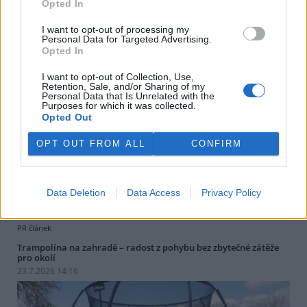
Správci KRNAP varují před požáry v Krkonoších, turisté
Opted In
zárodky požárů mají hlásit
I want to opt-out of processing my
28.7.2026 14:12 (
ČTK
)
Personal Data for Targeted Advertising.
Diskuse: 1
Opted In
Správci Krkonošského
národního parku (KRNAP)
I want to opt-out of Collection, Use,
vyzývají návštěvníky Krkonoš,
Retention, Sale, and/or Sharing of my
aby ihned hlásili jakýkoli
Personal Data that Is Unrelated with the
zárodek možného požáru.
Purposes for which it was collected.
Opted Out
Varovali také před zapalováním svíček u pomníků či božích muk
nebo před používáním přenosných vařičů v přírodě. Riziko vzniku
požárů v příštích dnech poroste, řekl ČTK mluvčí Správy KRNAP
OPT OUT FROM ALL
CONFIRM
Radek Drahný. Podle meteorologů přichází další vlna veder, od
čtvrtka se budou teploty blížit 40 stupňům Celsia. Teplo bude i na
horách, pršet nemá.
Data Deletion
Data Access
Privacy Policy
PR článek
Trampolína na zahradě – radost z pohybu bez zbytečné zátěže
pro okolí
23.7.2026 14:16