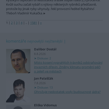
vysokým teplotám a nedostatku srážek odpaří další 2,5 procenta.
Kvůli suchu začali rybáři s výlovy některých rybníků předčasně,
protože by jinak ryby uhynuly, řekl provozní ředitel Rybářství
Třeboň Vladimír Kukačka.
1
|
2
|
3
|
4
|
..
|
1581
|
»
komentáře
nejnovější
nejčtenější
Dalibor Dostál
8.8.2026
Diskuse: 2
Místo kosení vyprahlých trávníků odstraňování
invazních dřevin. Změny klimatu promění péči
o zeleň ve městech
Jan Palaščák
7.8.2026
Diskuse: 13
Ohrožuje nedostatek vody budoucnost jádra?
Eliška Vidomus