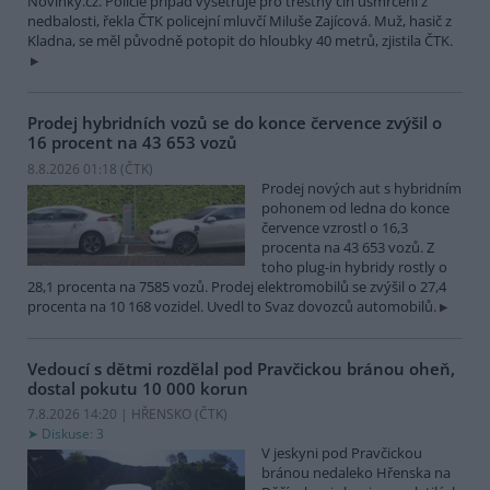
Novinky.cz. Policie případ vyšetřuje pro trestný čin usmrcení z
nedbalosti, řekla ČTK policejní mluvčí Miluše Zajícová. Muž, hasič z
Kladna, se měl původně potopit do hloubky 40 metrů, zjistila ČTK.
Prodej hybridních vozů se do konce července zvýšil o
16 procent na 43 653 vozů
8.8.2026 01:18 (
ČTK
)
Prodej nových aut s hybridním
pohonem od ledna do konce
července vzrostl o 16,3
procenta na 43 653 vozů. Z
toho plug-in hybridy rostly o
28,1 procenta na 7585 vozů. Prodej elektromobilů se zvýšil o 27,4
procenta na 10 168 vozidel. Uvedl to Svaz dovozců automobilů.
Vedoucí s dětmi rozdělal pod Pravčickou bránou oheň,
dostal pokutu 10 000 korun
7.8.2026 14:20 | HŘENSKO (
ČTK
)
Diskuse: 3
V jeskyni pod Pravčickou
bránou nedaleko Hřenska na