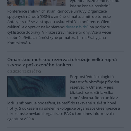
vyrazili z brazilského Belému,
kde se konala poslední
konference smluvních stran Rámcové úmluvy Organizace
spojených národů (OSN) o změně klimatu, a míří do turecké
Antalye, v níž se v listopadu uskuteční 31. konference. Cílem
cyklistů je dopravit na konferenci
deset návrhů
na podporu
cyklistické dopravy. V Praze stráví necelé tři dny. Včera večer
osobně přivítala náměstkyně primátora hl. m. Prahy Jana
Komrsková.
Ománskou mořskou rezervaci ohrožuje velká ropná
skvrna z poškozeného tankeru
6.8.2026 15:03 (
ČTK
)
Bezprostřední ekologická
katastrofa ohrožuje přírodní
rezervaci v Ománu, v jejíž
blízkosti se rozšířila velká
ropná skvrna. Ropa unikla z
lodi, u níž panuje podezření, že patří do takzvané ruské stínové
flotily. S odkazem na sdělení ekologické organizace Greenpeace a
nizozemské nevládní organizace PAX o tom dnes informovala
agentura AFP.