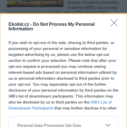
postup ministerstva životního
prostředí (MŽP) v kauze haldy
Heřmanice. Vyplývá to ze zprávy, kterou ČTK poskytla Česká
pirátská strana. Požaduje, aby policie prověřila okolnosti odebrání
případu České inspekci životního prostředí (ČIŽP) a zastavení řízení.
Ekolist.cz -
Do Not Process My Personal
Hoffmannová ČTK sdělila, že trestní oznámení podala proti dosud
Information
přesně nezjištěným osobám působícím na MŽP a ČIŽP, případně
dalším osobám, jejichž účast na popsaném postupu může být
If you wish to opt-out of the sale, sharing to third parties, or
zjištěna prověřováním. Stanovisko MŽP a ČIŽP ČTK shání.
processing of your personal or sensitive information for
targeted advertising by us, please use the below opt-out
Ředitelé odborů i mluvčí se z ČIŽP rozhodli odejít z
section to confirm your selection. Please note that after your
vlastní vůle, řekl Straka
opt-out request is processed you may continue seeing
6.8.2026 15:22 (
ČTK
)
interest-based ads based on personal information utilized by
Diskuse: 1
us or personal information disclosed to third parties prior to
Ředitel odboru vnitřních
your opt-out. You may separately opt-out of the further
služeb Matěj Mrlina, vedoucí
disclosure of your personal information by third parties on the
služebního úřadu Oldřich
IAB’s list of downstream participants. This information may
Jarolím a tisková mluvčí Miriam
Loužecká končí na České
also be disclosed by us to third parties on the
IAB’s List of
inspekci životního prostředí (ČIŽP) z vlastní iniciativy. Na dotaz ČTK
Downstream Participants
that may further disclose it to other
to napsal nový ředitel inspekce Pavel Straka (za Motoristy). O jejich
third parties.
plánovaných odchodech
informovaly
v pondělí Seznam Zprávy.
Podle něj tak končí dva z pěti ředitelů odborů na ČIŽP.
Personal Data Processing Opt Outs