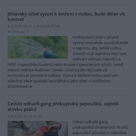
Jihlavský úřad vyzval k šetření s vodou, bude dělat víc
kontrol
6.8.2026 00:51 | JIHLAVA (
ČTK
)
Diskuse: 1
Vodoprávní úřad v Jihlavě
vyzval obyvatele a podnikatele
v regionu, aby šetřili vodou.
Omezit mají zejména mytí aut,
zalévání zahrad, trávníků a
hřišť, napouštění bazénů nebo kropení zpevněných ploch, uvedl
mluvčí radnice Radovan Daněk. Úřad podle něj bude víc
kontrolovat povolené odběry. Výzva k šetření vodou platí pro
všechny obce spadající pod Jihlavu jako obec s rozšířenou
působností.
Celníci odhalili gang překupníků papoušků, zajistili
stovku ptáků
5.8.2026 20:13 (
ČTK
)
Celníci odhalili gang
překupníků chráněných druhů
papoušků působící v několika