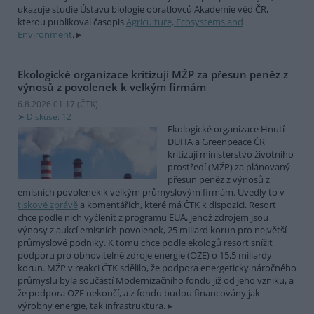
ukazuje studie Ústavu biologie obratlovců Akademie věd ČR,
kterou publikoval časopis
Agriculture, Ecosystems and
Environment
.
Ekologické organizace kritizují MŽP za přesun peněz z
výnosů z povolenek k velkým firmám
6.8.2026 01:17 (
ČTK
)
Diskuse: 12
Ekologické organizace Hnutí
DUHA a Greenpeace ČR
kritizují ministerstvo životního
prostředí (MŽP) za plánovaný
přesun peněz z výnosů z
emisních povolenek k velkým průmyslovým firmám. Uvedly to v
tiskové zprávě
a komentářích, které má ČTK k dispozici. Resort
chce podle nich vyčlenit z programu EUA, jehož zdrojem jsou
výnosy z aukcí emisních povolenek, 25 miliard korun pro největší
průmyslové podniky. K tomu chce podle ekologů resort snížit
podporu pro obnovitelné zdroje energie (OZE) o 15,5 miliardy
korun. MŽP v reakci ČTK sdělilo, že podpora energeticky náročného
průmyslu byla součástí Modernizačního fondu již od jeho vzniku, a
že podpora OZE nekončí, a z fondu budou financovány jak
výrobny energie, tak infrastruktura.