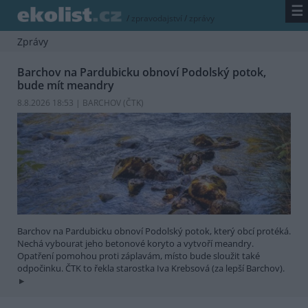
☰
/
zpravodajství
/
zprávy
Zprávy
Barchov na Pardubicku obnoví Podolský potok,
bude mít meandry
8.8.2026 18:53 | BARCHOV (
ČTK
)
Barchov na Pardubicku obnoví Podolský potok, který obcí protéká.
Nechá vybourat jeho betonové koryto a vytvoří meandry.
Opatření pomohou proti záplavám, místo bude sloužit také
odpočinku. ČTK to řekla starostka Iva Krebsová (za lepší Barchov).