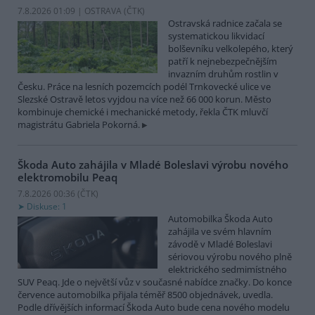
7.8.2026 01:09 | OSTRAVA (
ČTK
)
Ostravská radnice začala se
systematickou likvidací
bolševníku velkolepého, který
patří k nejnebezpečnějším
invazním druhům rostlin v
Česku. Práce na lesních pozemcích podél Trnkovecké ulice ve
Slezské Ostravě letos vyjdou na více než 66 000 korun. Město
kombinuje chemické i mechanické metody, řekla ČTK mluvčí
magistrátu Gabriela Pokorná.
Škoda Auto zahájila v Mladé Boleslavi výrobu nového
elektromobilu Peaq
7.8.2026 00:36 (
ČTK
)
Diskuse: 1
Automobilka Škoda Auto
zahájila ve svém hlavním
závodě v Mladé Boleslavi
sériovou výrobu nového plně
elektrického sedmimístného
SUV Peaq. Jde o největší vůz v současné nabídce značky. Do konce
července automobilka přijala téměř 8500 objednávek, uvedla.
Podle dřívějších informací Škoda Auto bude cena nového modelu