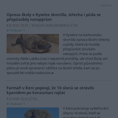
reklama
Oprava školy v Kyselce skončila, střecha i půda se
přizpůsobily netopýrům
8.8.2026 18:35 | KYSELKA (KARLOVARSKO) (
ČTK
)
Diskuse: 1
V Kyselce na Karlovarsku
skončila oprava školní střechy
a půdy, které se musely
přizpůsobit stovkám
netopýrů. Práce se podle
starosty Aleše Labíka (nez.) nepatrně protáhly, ale chod školy ani
hnízdění zvířat jimi nebylo nijak narušeno. Oproti původnímu
plánu je nově opravená i věžička na školní střeše, kam se po
spoustě let vrátila makovice.
Farmáři v Keni popírají, že 16 slonů se otrávilo
kyanidem po konzumaci rajčat
8.8.2026 18:32 (
ČTK
)
Diskuse: 1
V Keni pokračuje vyšetřování
úhynu 16 slonů, kteří se
pravděpodobně otrávili