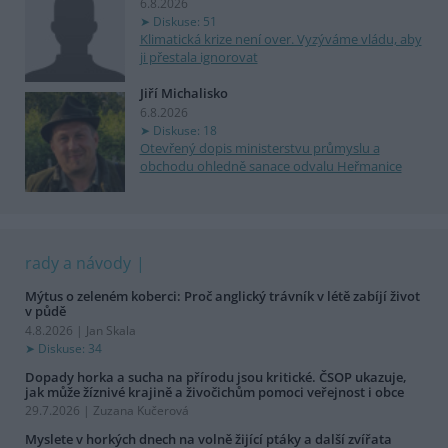
6.8.2026
Diskuse: 51
Klimatická krize není over. Vyzýváme vládu, aby
ji přestala ignorovat
Jiří Michalisko
6.8.2026
Diskuse: 18
Otevřený dopis ministerstvu průmyslu a
obchodu ohledně sanace odvalu Heřmanice
rady a návody
Mýtus o zeleném koberci: Proč anglický trávník v létě zabíjí život
v půdě
4.8.2026 | Jan Skala
Diskuse: 34
Dopady horka a sucha na přírodu jsou kritické. ČSOP ukazuje,
jak může žíznivé krajině a živočichům pomoci veřejnost i obce
29.7.2026 | Zuzana Kučerová
Myslete v horkých dnech na volně žijící ptáky a další zvířata