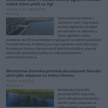
možná řešení potíží na Dyji
7.8.2026 11:34 | BRNO (
ČTK
)
Diskuse: 2
Možná řešení problémů s
ubýváním vody v Dyji budou
pomocí digitálního dvojčete
povodí testovat odborníci z
Ústavu globální změny
Akademie věd ČR (CzechGlobe) ve spolupráci se státním podnikem
Povodím Moravy. Problémy jsou nyní zejména v dolní části Dyje.
Na přelomu června a července pod nádrží Nové Mlýny uhynuly
ryby kvůli nedostatku kyslíku ve vodě způsobenému
přemnožením sinic.
Ministerstvo životního prostředí aktualizovalo Národní
akční plán adaptace na změnu klimatu
7.8.2026 10:53 (
ČTK
)
Diskuse: 5
Ministerstvo životního
prostředí (MŽP) dokončilo
návrh aktualizace Národního
akčního plánu adaptace na
změnu klimatu pro období