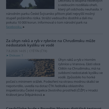
Děčínsku si skupina nezletilých
s vedoucím rozdělala oheň,
který při odchodu neuhasila. V
národním parku České Švýcarsko přitom platí nejvyšší možný
stupeň požárního rizika. Strážci vedoucího dostihli a dali mu
pokutu 10 000 korun. Informoval o tom národní park na
facebooku.
Za úhyn raků a ryb v rybníce na Chrudimsku může
nedostatek kyslíku ve vodě
7.8.2026 14:05 | CTĚTÍN (
ČTK
)
Diskuse: 1
Úhyn raků a ryb v Horním
rybníce u Vranova, části obce
Ctětín na Chrudimsku, má na
svědomí nedostatek kyslíku ve
vodě. Způsobilo ho horké
počasí s minimem srážek. Podezření na otravu modrou skalicí se
nepotvrdilo, uvedla na dotaz ČTK ředitelka oblastního
inspektorátu České inspekce životního prostředí (ČIŽP) v Hradci
Králové Jana Štěpánková.
CzechGlobe bude s Povodím Moravy digitálně testovat