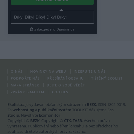
O NÁS
NOVINKY NA WEBU
INZERUJTE U NÁS
PODPOŘTE NÁS
PŘEBÍRÁNÍ OBSAHU
TIŠTĚNÝ EKOLIST
MAPA STRÁNEK
DEJTE O SOBĚ VĚDĚT
ZPRÁVY E-MAILEM
COOKIES
Ekolist.cz
je vydáván občanským sdružením
BEZK
. ISSN 1802-9019.
Za
webhosting
a
publikační systém TOOLKIT
děkujeme
Ecn
studiu
. Navštivte
Ecomonitor
.
Copyright ©
BEZK
. Copyright ©
ČTK
,
TASR
. Všechna práva
vyhrazena. Publikování nebo šíření obsahu je bez předchozího
souhlasu držitele autorských práv zakázáno.