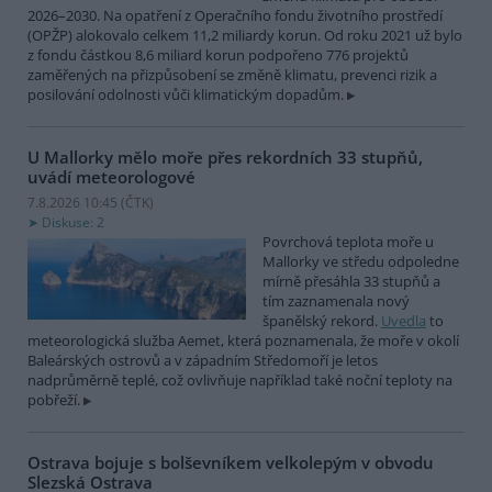
2026–2030. Na opatření z Operačního fondu životního prostředí
(OPŽP) alokovalo celkem 11,2 miliardy korun. Od roku 2021 už bylo
z fondu částkou 8,6 miliard korun podpořeno 776 projektů
zaměřených na přizpůsobení se změně klimatu, prevenci rizik a
posilování odolnosti vůči klimatickým dopadům.
U Mallorky mělo moře přes rekordních 33 stupňů,
uvádí meteorologové
7.8.2026 10:45 (
ČTK
)
Diskuse: 2
Povrchová teplota moře u
Mallorky ve středu odpoledne
mírně přesáhla 33 stupňů a
tím zaznamenala nový
španělský rekord.
Uvedla
to
meteorologická služba Aemet, která poznamenala, že moře v okolí
Baleárských ostrovů a v západním Středomoří je letos
nadprůměrně teplé, což ovlivňuje například také noční teploty na
pobřeží.
Ostrava bojuje s bolševníkem velkolepým v obvodu
Slezská Ostrava