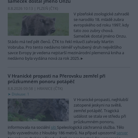
sameček dostal jméno Onzu
8.8.2026 10:13 | PLZEŇ (
ČTK
)
V plzeňské zoologické zahradě
se narodilo 18. mládě zubra
evropského od roku 1997, kdy
tato zoo zubry chová.
Sameček dostal jméno Onzu.
Stádo má teď pět členů. ČTK to řekl mluvčí zahrady Martin
Vobruba. Pro tento nedávno téměř vyhubený druh největšího
savce Evropy je vedena nejstarší mezinárodní plemenná kniha a
nedávno byla vydána nová za rok 2025.
V Hranické propasti na Přerovsku zemřel při
průzkumném ponoru potápěč
8.8.2026 09:58 | HRANICE (
ČTK
)
Diskuse: 1
V Hranické propasti, nejhlubší
zatopené jeskyni na světě,
zemřel potápěč. Tragická
událost se stala ve středu při
průzkumném ponoru,
informovala na sociální
síti
Speleologická záchranná služba. Tělo
bylo vyzvednuto z hloubky 186 metrů. Na případ upozornil
server