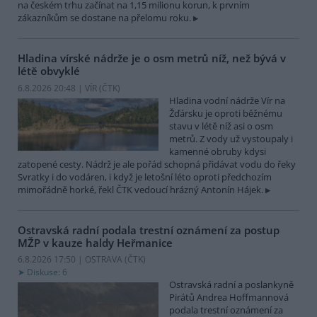
na českém trhu začínat na 1,15 milionu korun, k prvním
zákazníkům se dostane na přelomu roku.
Hladina vírské nádrže je o osm metrů níž, než bývá v
létě obvyklé
6.8.2026 20:48 | VÍR (
ČTK
)
Hladina vodní nádrže Vír na
Žďársku je oproti běžnému
stavu v létě níž asi o osm
metrů. Z vody už vystoupaly i
kamenné obruby kdysi
zatopené cesty. Nádrž je ale pořád schopná přidávat vodu do řeky
Svratky i do vodáren, i když je letošní léto oproti předchozím
mimořádně horké, řekl ČTK vedoucí hrázný Antonín Hájek.
Ostravská radní podala trestní oznámení za postup
MŽP v kauze haldy Heřmanice
6.8.2026 17:50 | OSTRAVA (
ČTK
)
Diskuse: 6
Ostravská radní a poslankyně
Pirátů Andrea Hoffmannová
podala trestní oznámení za