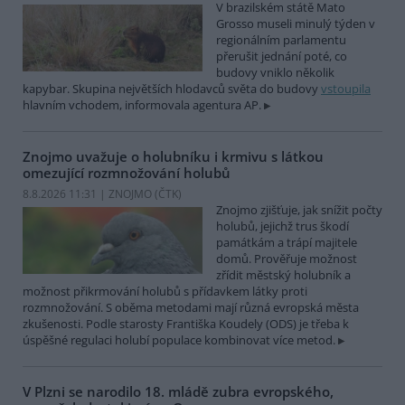
V brazilském státě Mato
Grosso museli minulý týden v
regionálním parlamentu
přerušit jednání poté, co
budovy vniklo několik
kapybar. Skupina největších hlodavců světa do budovy
vstoupila
hlavním vchodem, informovala agentura AP.
Znojmo uvažuje o holubníku i krmivu s látkou
omezující rozmnožování holubů
8.8.2026 11:31 | ZNOJMO (
ČTK
)
Znojmo zjišťuje, jak snížit počty
holubů, jejichž trus škodí
památkám a trápí majitele
domů. Prověřuje možnost
zřídit městský holubník a
možnost přikrmování holubů s přídavkem látky proti
rozmnožování. S oběma metodami mají různá evropská města
zkušenosti. Podle starosty Františka Koudely (ODS) je třeba k
úspěšné regulaci holubí populace kombinovat více metod.
V Plzni se narodilo 18. mládě zubra evropského,