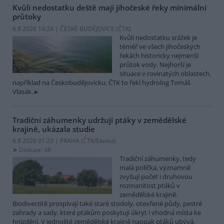
Kvůli nedostatku deště mají jihočeské řeky minimální
průtoky
6.8.2026 14:24 | ČESKÉ BUDĚJOVICE (
ČTK
)
Kvůli nedostatku srážek je
téměř ve všech jihočeských
řekách historicky nejmenší
průtok vody. Nejhorší je
situace v rovinatých oblastech,
například na Českobudějovicku. ČTK to řekl hydrolog Tomáš
Vlasák.
Tradiční záhumenky udržují ptáky v zemědělské
krajině, ukázala studie
6.8.2026 01:23 | PRAHA (
ČTK/Ekolist
)
Diskuse: 48
Tradiční záhumenky, tedy
malá políčka, významně
zvyšují počet i druhovou
rozmanitost ptáků v
zemědělské krajině.
Biodiverzitě prospívají také staré stodoly, otevřené půdy, pestré
zahrady a sady, které ptákům poskytují úkryt i vhodná místa ke
hnízdění. V jednolité zemědělské krajině naopak ptáků ubývá,