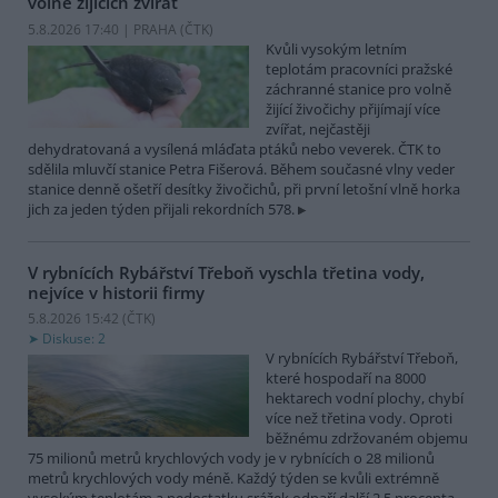
volně žijících zvířat
5.8.2026 17:40 | PRAHA (
ČTK
)
Kvůli vysokým letním
teplotám pracovníci pražské
záchranné stanice pro volně
žijící živočichy přijímají více
zvířat, nejčastěji
dehydratovaná a vysílená mláďata ptáků nebo veverek. ČTK to
sdělila mluvčí stanice Petra Fišerová. Během současné vlny veder
stanice denně ošetří desítky živočichů, při první letošní vlně horka
jich za jeden týden přijali rekordních 578.
V rybnících Rybářství Třeboň vyschla třetina vody,
nejvíce v historii firmy
5.8.2026 15:42 (
ČTK
)
Diskuse: 2
V rybnících Rybářství Třeboň,
které hospodaří na 8000
hektarech vodní plochy, chybí
více než třetina vody. Oproti
běžnému zdržovaném objemu
75 milionů metrů krychlových vody je v rybnících o 28 milionů
metrů krychlových vody méně. Každý týden se kvůli extrémně