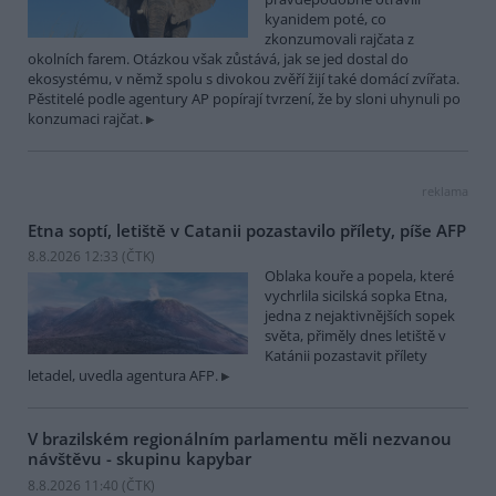
kyanidem poté, co
zkonzumovali rajčata z
okolních farem. Otázkou však zůstává, jak se jed dostal do
ekosystému, v němž spolu s divokou zvěří žijí také domácí zvířata.
Pěstitelé podle agentury AP popírají tvrzení, že by sloni uhynuli po
konzumaci rajčat.
reklama
Etna soptí, letiště v Catanii pozastavilo přílety, píše AFP
8.8.2026 12:33 (
ČTK
)
Oblaka kouře a popela, které
vychrlila sicilská sopka Etna,
jedna z nejaktivnějších sopek
světa, přiměly dnes letiště v
Katánii pozastavit přílety
letadel, uvedla agentura AFP.
V brazilském regionálním parlamentu měli nezvanou
návštěvu - skupinu kapybar
8.8.2026 11:40 (
ČTK
)