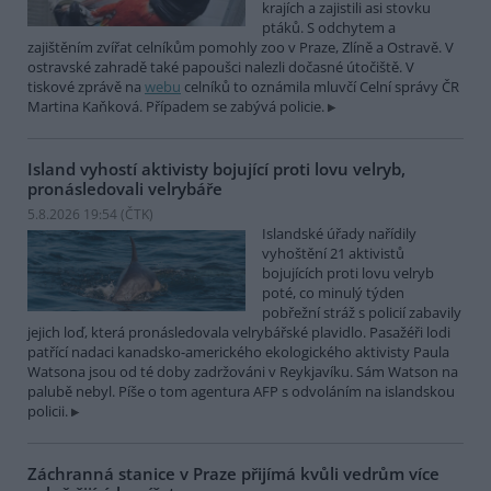
krajích a zajistili asi stovku
ptáků. S odchytem a
zajištěním zvířat celníkům pomohly zoo v Praze, Zlíně a Ostravě. V
ostravské zahradě také papoušci nalezli dočasné útočiště. V
tiskové zprávě na
webu
celníků to oznámila mluvčí Celní správy ČR
Martina Kaňková. Případem se zabývá policie.
Island vyhostí aktivisty bojující proti lovu velryb,
pronásledovali velrybáře
5.8.2026 19:54 (
ČTK
)
Islandské úřady nařídily
vyhoštění 21 aktivistů
bojujících proti lovu velryb
poté, co minulý týden
pobřežní stráž s policií zabavily
jejich loď, která pronásledovala velrybářské plavidlo. Pasažéři lodi
patřící nadaci kanadsko-amerického ekologického aktivisty Paula
Watsona jsou od té doby zadržováni v Reykjavíku. Sám Watson na
palubě nebyl. Píše o tom agentura AFP s odvoláním na islandskou
policii.
Záchranná stanice v Praze přijímá kvůli vedrům více