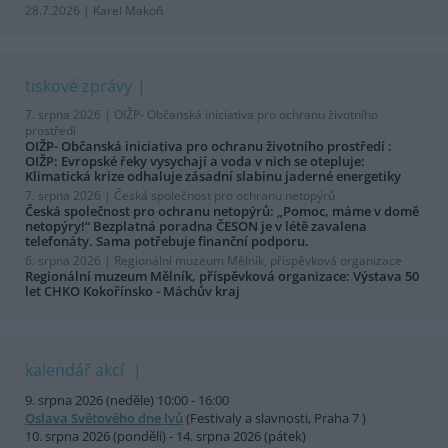
28.7.2026 | Karel Makoň
tiskové zprávy
7. srpna 2026 |
OIŽP- Občanská iniciativa pro ochranu životního
prostředí
OIŽP- Občanská iniciativa pro ochranu životního prostředí :
OIŽP: Evropské řeky vysychají a voda v nich se otepluje:
Klimatická krize odhaluje zásadní slabinu jaderné energetiky
7. srpna 2026 |
Česká společnost pro ochranu netopýrů
Česká společnost pro ochranu netopýrů: „Pomoc, máme v domě
netopýry!“ Bezplatná poradna ČESON je v létě zavalena
telefonáty. Sama potřebuje finanční podporu.
6. srpna 2026 |
Regionální muzeum Mělník, příspěvková organizace
Regionální muzeum Mělník, příspěvková organizace: Výstava 50
let CHKO Kokořínsko - Máchův kraj
kalendář akcí
9. srpna 2026 (neděle) 10:00 - 16:00
Oslava Světového dne lvů
(Festivaly a slavnosti, Praha 7 )
10. srpna 2026 (pondělí) - 14. srpna 2026 (pátek)