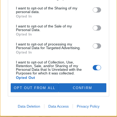
I want to opt-out of the Sharing of my
Veterináři v horku ošetřují více zvířat, ohrožení jsou psi
personal data.
se zploštělým čumákem
Opted In
6.8.2026 15:15 (
ČTK
)
Veterináři v současných
I want to opt-out of the Sale of my
Personal Data.
vedrech ošetřují více zvířat.
Opted In
Mezi nejrizikovější skupiny
podle nich patří plemena psů s
I want to opt-out of processing my
krátkou lebkou a zploštělým
Personal Data for Targeted Advertising.
čumákem, jako jsou například mopsi nebo buldočci, starší jedinci a
Opted In
zvířata se srdečním onemocněním. Jejich majitelé pro ně
vyhledávají veterinární ošetření nejčastěji kvůli přehřátí organismu,
I want to opt-out of Collection, Use,
dehydrataci nebo kolapsu. ČTK to sdělila viceprezidentka Komory
Retention, Sale, and/or Sharing of my
veterinárních lékařů ČR Kateřina Valdhans.
Personal Data that Is Unrelated with the
Purposes for which it was collected.
Opted Out
Do Prahy dorazili jezdci cyklistické štafety, míří na
konferenci o klimatu
OPT OUT FROM ALL
CONFIRM
6.8.2026 15:08 | PRAHA (
ČTK
)
Diskuse: 2
Do Prahy dnes dorazili jezdci
Data Deletion
Data Access
Privacy Policy
mezinárodní cyklistické štafety
COP Bike Ride. Účastníci