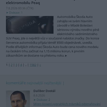
elektromobilu Peaq
7.8.2026 00:36 (
ČTK
)
Diskuse: 1
Automobilka Škoda Auto
zahájila ve svém hlavním
závodě v Mladé Boleslavi
sériovou výrobu nového plně
elektrického sedmimístného
SUV Peaq. Jde o největší vůz v současné nabídce značky. Do konce
července automobilka přijala téměř 8500 objednávek, uvedla.
Podle dřívějších informací Škoda Auto bude cena nového modelu
na českém trhu začínat na 1,15 milionu korun, k prvním
zákazníkům se dostane na přelomu roku.
1
|
2
|
3
|
4
|
..
|
1582
|
»
komentáře
nejnovější
nejčtenější
Dalibor Dostál
8.8.2026
Diskuse: 2
Místo kosení vyprahlých trávníků odstraňování