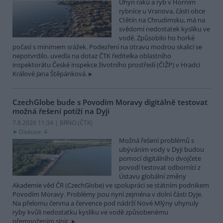
Úhyn raků a ryb v Horním
rybníce u Vranova, části obce
Ctětín na Chrudimsku, má na
svědomí nedostatek kyslíku ve
vodě. Způsobilo ho horké
počasí s minimem srážek. Podezření na otravu modrou skalicí se
nepotvrdilo, uvedla na dotaz ČTK ředitelka oblastního
inspektorátu České inspekce životního prostředí (ČIŽP) v Hradci
Králové Jana Štěpánková.
CzechGlobe bude s Povodím Moravy digitálně testovat
možná řešení potíží na Dyji
7.8.2026 11:34 | BRNO (
ČTK
)
Diskuse: 4
Možná řešení problémů s
ubýváním vody v Dyji budou
pomocí digitálního dvojčete
povodí testovat odborníci z
Ústavu globální změny
Akademie věd ČR (CzechGlobe) ve spolupráci se státním podnikem
Povodím Moravy. Problémy jsou nyní zejména v dolní části Dyje.
Na přelomu června a července pod nádrží Nové Mlýny uhynuly
ryby kvůli nedostatku kyslíku ve vodě způsobenému
přemnožením sinic.