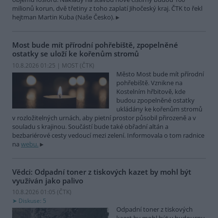
milionů korun, dvě třetiny z toho zaplatí Jihočeský kraj. ČTK to řekl
hejtman Martin Kuba (Naše Česko).
Most bude mít přírodní pohřebiště, zpopelněné
ostatky se uloží ke kořenům stromů
10.8.2026 01:25 | MOST (
ČTK
)
Město Most bude mít přírodní
pohřebiště. Vznikne na
Kostelním hřbitově, kde
budou zpopelněné ostatky
ukládány ke kořenům stromů
v rozložitelných urnách, aby pietní prostor působil přirozeně a v
souladu s krajinou. Součástí bude také obřadní altán a
bezbariérové cesty vedoucí mezi zelení. Informovala o tom radnice
na
webu.
Vědci: Odpadní toner z tiskových kazet by mohl být
využíván jako palivo
10.8.2026 01:05 (
ČTK
)
Diskuse: 5
Odpadní toner z tiskových