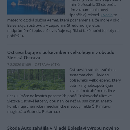
mírně přesáhla 33 stupňů a
tím zaznamenala nový
španělský rekord.
Uvedla
to
meteorologická služba Aemet, která poznamenala, že moře v okolí
Baleárských ostrovů a v západním Středomoří je letos
nadprůměrně teplé, což ovlivňuje například také noční teploty na
pobřeží.
Ostrava bojuje s bolševníkem velkolepým v obvodu
Slezská Ostrava
7.8.2026 01:09 | OSTRAVA (
ČTK
)
Ostravská radnice začala se
systematickou likvidací
bolševníku velkolepého, který
patří k nejnebezpečnějším
invazním druhům rostlin v
Česku. Práce na lesních pozemcích podél Trnkovecké ulice ve
Slezské Ostravě letos vyjdou na více než 66 000 korun. Město
kombinuje chemické i mechanické metody, řekla ČTK mluvčí
magistrátu Gabriela Pokorná.
Škoda Auto zahájila v Mladé Boleslavi výrobu nového