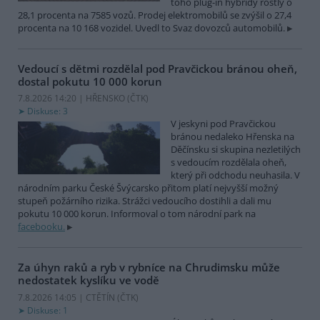
toho plug-in hybridy rostly o
28,1 procenta na 7585 vozů. Prodej elektromobilů se zvýšil o 27,4
procenta na 10 168 vozidel. Uvedl to Svaz dovozců automobilů.
Vedoucí s dětmi rozdělal pod Pravčickou bránou oheň,
dostal pokutu 10 000 korun
7.8.2026 14:20 | HŘENSKO (
ČTK
)
Diskuse: 3
V jeskyni pod Pravčickou
bránou nedaleko Hřenska na
Děčínsku si skupina nezletilých
s vedoucím rozdělala oheň,
který při odchodu neuhasila. V
národním parku České Švýcarsko přitom platí nejvyšší možný
stupeň požárního rizika. Strážci vedoucího dostihli a dali mu
pokutu 10 000 korun. Informoval o tom národní park na
facebooku.
Za úhyn raků a ryb v rybníce na Chrudimsku může
nedostatek kyslíku ve vodě
7.8.2026 14:05 | CTĚTÍN (
ČTK
)
Diskuse: 1