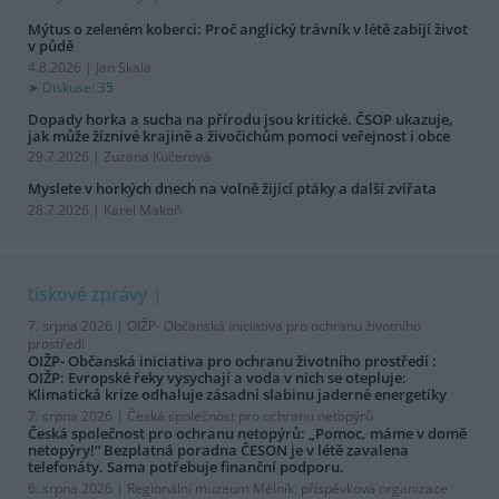
Mýtus o zeleném koberci: Proč anglický trávník v létě zabíjí život
v půdě
4.8.2026 | Jan Skala
Diskuse: 35
Dopady horka a sucha na přírodu jsou kritické. ČSOP ukazuje,
jak může žíznivé krajině a živočichům pomoci veřejnost i obce
29.7.2026 | Zuzana Kučerová
Myslete v horkých dnech na volně žijící ptáky a další zvířata
28.7.2026 | Karel Makoň
tiskové zprávy
7. srpna 2026 |
OIŽP- Občanská iniciativa pro ochranu životního
prostředí
OIŽP- Občanská iniciativa pro ochranu životního prostředí :
OIŽP: Evropské řeky vysychají a voda v nich se otepluje:
Klimatická krize odhaluje zásadní slabinu jaderné energetiky
7. srpna 2026 |
Česká společnost pro ochranu netopýrů
Česká společnost pro ochranu netopýrů: „Pomoc, máme v domě
netopýry!“ Bezplatná poradna ČESON je v létě zavalena
telefonáty. Sama potřebuje finanční podporu.
6. srpna 2026 |
Regionální muzeum Mělník, příspěvková organizace