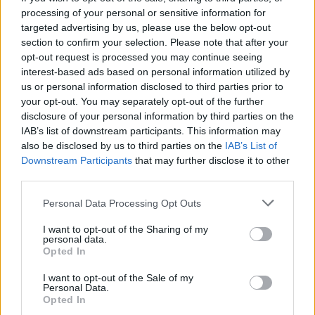
vychrlila sicilská sopka Etna,
processing of your personal or sensitive information for
jedna z nejaktivnějších sopek
targeted advertising by us, please use the below opt-out
světa, přiměly dnes letiště v
section to confirm your selection. Please note that after your
Katánii pozastavit přílety
letadel, uvedla agentura AFP.
opt-out request is processed you may continue seeing
interest-based ads based on personal information utilized by
us or personal information disclosed to third parties prior to
V brazilském regionálním parlamentu měli nezvanou
your opt-out. You may separately opt-out of the further
návštěvu - skupinu kapybar
disclosure of your personal information by third parties on the
8.8.2026 11:40 (
ČTK
)
IAB’s list of downstream participants. This information may
Diskuse: 1
also be disclosed by us to third parties on the
IAB’s List of
V brazilském státě Mato
Downstream Participants
that may further disclose it to other
Grosso museli minulý týden v
third parties.
regionálním parlamentu
přerušit jednání poté, co
budovy vniklo několik
Personal Data Processing Opt Outs
kapybar. Skupina největších hlodavců světa do budovy
vstoupila
hlavním vchodem, informovala agentura AP.
I want to opt-out of the Sharing of my
personal data.
Opted In
Znojmo uvažuje o holubníku i krmivu s látkou
I want to opt-out of the Sale of my
omezující rozmnožování holubů
Personal Data.
8.8.2026 11:31 | ZNOJMO (
ČTK
)
Opted In
Znojmo zjišťuje, jak snížit počty