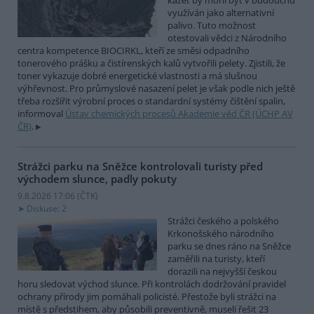
kazet by mohl být v budoucnu
využíván jako alternativní
palivo. Tuto možnost
otestovali vědci z Národního
centra kompetence BIOCIRKL, kteří ze směsi odpadního
tonerového prášku a čistírenských kalů vytvořili pelety. Zjistili, že
toner vykazuje dobré energetické vlastnosti a má slušnou
výhřevnost. Pro průmyslové nasazení pelet je však podle nich ještě
třeba rozšířit výrobní proces o standardní systémy čištění spalin,
informoval
Ústav chemických procesů Akademie věd ČR (ÚCHP AV
ČR)
.
Strážci parku na Sněžce kontrolovali turisty před
východem slunce, padly pokuty
9.8.2026 17:06 (
ČTK
)
Diskuse: 2
Strážci českého a polského
Krkonošského národního
parku se dnes ráno na Sněžce
zaměřili na turisty, kteří
dorazili na nejvyšší českou
horu sledovat východ slunce. Při kontrolách dodržování pravidel
ochrany přírody jim pomáhali policisté. Přestože byli strážci na
místě s předstihem, aby působili preventivně, museli řešit 23