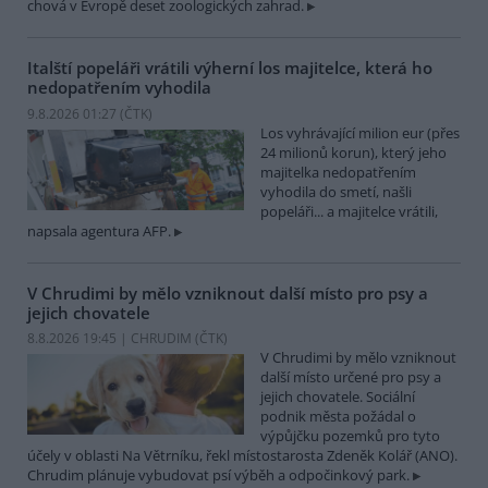
chová v Evropě deset zoologických zahrad.
Italští popeláři vrátili výherní los majitelce, která ho
nedopatřením vyhodila
9.8.2026 01:27 (
ČTK
)
Los vyhrávající milion eur (přes
24 milionů korun), který jeho
majitelka nedopatřením
vyhodila do smetí, našli
popeláři... a majitelce vrátili,
napsala agentura AFP.
V Chrudimi by mělo vzniknout další místo pro psy a
jejich chovatele
8.8.2026 19:45 | CHRUDIM (
ČTK
)
V Chrudimi by mělo vzniknout
další místo určené pro psy a
jejich chovatele. Sociální
podnik města požádal o
výpůjčku pozemků pro tyto
účely v oblasti Na Větrníku, řekl místostarosta Zdeněk Kolář (ANO).
Chrudim plánuje vybudovat psí výběh a odpočinkový park.