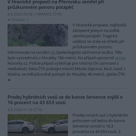
V Hranické propasti na Přerovsku zemřel při
průzkumném ponoru potápěč
8.8.2026 09:58 | HRANICE (
ČTK
)
Diskuse: 1
V Hranické propasti, nejhlubší
zatopené jeskyni na světě,
zemřel potápěč. Tragická
událost se stala ve středu při
průzkumném ponoru,
informovala na sociální
síti
Speleologická záchranná služba. Tělo
bylo vyzvednuto z hloubky 186 metrů. Na případ upozornil
server
Novinky.cz. Policie případ vyšetřuje pro trestný čin usmrcení z
nedbalosti, řekla ČTK policejní mluvčí Miluše Zajícová. Muž, hasič z
Kladna, se měl původně potopit do hloubky 40 metrů, zjistila ČTK.
Prodej hybridních vozů se do konce července zvýšil o
16 procent na 43 653 vozů
8.8.2026 01:18 (
ČTK
)
Prodej nových aut s hybridním
pohonem od ledna do konce
července vzrostl o 16,3
procenta na 43 653 vozů. Z