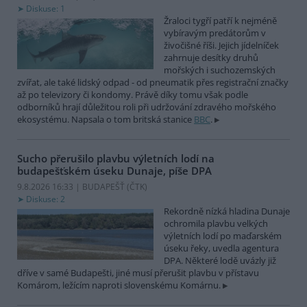
Diskuse: 1
Žraloci tygří patří k nejméně
vybíravým predátorům v
živočišné říši. Jejich jídelníček
zahrnuje desítky druhů
mořských i suchozemských
zvířat, ale také lidský odpad - od pneumatik přes registrační značky
až po televizory či kondomy. Právě díky tomu však podle
odborníků hrají důležitou roli při udržování zdravého mořského
ekosystému. Napsala o tom britská stanice
BBC
.
Sucho přerušilo plavbu výletních lodí na
budapešťském úseku Dunaje, píše DPA
9.8.2026 16:33 | BUDAPEŠŤ (
ČTK
)
Diskuse: 2
Rekordně nízká hladina Dunaje
ochromila plavbu velkých
výletních lodí po maďarském
úseku řeky, uvedla agentura
DPA. Některé lodě uvázly již
dříve v samé Budapešti, jiné musí přerušit plavbu v přístavu
Komárom, ležícím naproti slovenskému Komárnu.