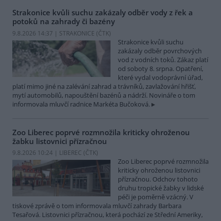
Strakonice kvůli suchu zakázaly odběr vody z řek a
potoků na zahrady či bazény
9.8.2026 14:37 | STRAKONICE (
ČTK
)
Strakonice kvůli suchu
zakázaly odběr povrchových
vod z vodních toků. Zákaz platí
od soboty 8. srpna. Opatření,
které vydal vodoprávní úřad,
platí mimo jiné na zalévání zahrad a trávníků, zavlažování hřišť,
mytí automobilů, napouštění bazénů a nádrží. Novináře o tom
informovala mluvčí radnice Markéta Bučoková.
Zoo Liberec poprvé rozmnožila kriticky ohroženou
žabku listovnici přízračnou
9.8.2026 10:24 | LIBEREC (
ČTK
)
Zoo Liberec poprvé rozmnožila
kriticky ohroženou listovnici
přízračnou. Odchov tohoto
druhu tropické žabky v lidské
péči je poměrně vzácný. V
tiskové zprávě o tom informovala mluvčí zahrady Barbara
Tesařová. Listovnici přízračnou, která pochází ze Střední Ameriky,