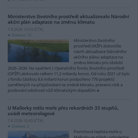
Ministerstvo životního prostředí aktualizovalo Národní
akční plán adaptace na změnu klimatu
7.8.2026 10:53 (
ČTK
)
Diskuse: 12
Ministerstvo životního
prostředí (MŽP) dokončilo
návrh aktualizace Národního
akčního plánu adaptace na
změnu klimatu pro období
2026–2030. Na opatření z Operačního fondu životního prostředí
(OPŽP) alokovalo celkem 11,2 miliardy korun. Od roku 2021 už bylo
z fondu částkou 8,6 miliard korun podpořeno 776 projektů
zaměřených na přizpůsobení se změně klimatu, prevenci rizik a
posilování odolnosti vůči klimatickým dopadům.
U Mallorky mělo moře přes rekordních 33 stupňů,
uvádí meteorologové
7.8.2026 10:45 (
ČTK
)
Diskuse: 2
Povrchová teplota moře u
Mallorky ve středu odpoledne