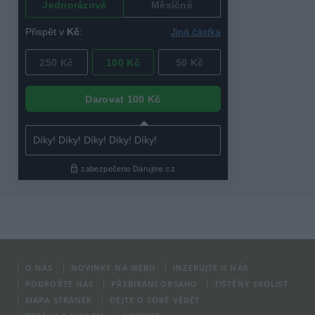
O NÁS
NOVINKY NA WEBU
INZERUJTE U NÁS
PODPOŘTE NÁS
PŘEBÍRÁNÍ OBSAHU
TIŠTĚNÝ EKOLIST
MAPA STRÁNEK
DEJTE O SOBĚ VĚDĚT