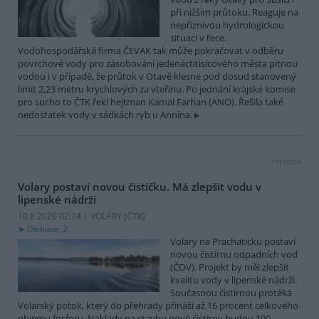
při nižším průtoku. Reaguje na
nepříznivou hydrologickou
situaci v řece.
Vodohospodářská firma ČEVAK tak může pokračovat v odběru
povrchové vody pro zásobování jedenáctitisícového města pitnou
vodou i v případě, že průtok v Otavě klesne pod dosud stanovený
limit 2,23 metru krychlových za vteřinu. Po jednání krajské komise
pro sucho to ČTK řekl hejtman Kamal Farhan (ANO). Řešila také
nedostatek vody v sádkách ryb u Annína.
reklama
Volary postaví novou čističku. Má zlepšit vodu v
lipenské nádrži
10.8.2026 02:14 | VOLARY (
ČTK
)
Diskuse: 2
Volary na Prachaticku postaví
novou čistírnu odpadních vod
(ČOV). Projekt by měl zlepšit
kvalitu vody v lipenské nádrži.
Současnou čistírnou protéká
Volarský potok, který do přehrady přináší až 16 procent celkového
objemu fosforu. Náklady na stavbu nové čistírny budou 100