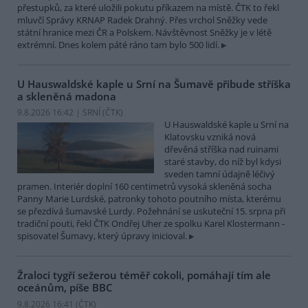
přestupků, za které uložili pokutu příkazem na místě. ČTK to řekl
mluvčí Správy KRNAP Radek Drahný. Přes vrchol Sněžky vede
státní hranice mezi ČR a Polskem. Návštěvnost Sněžky je v létě
extrémní. Dnes kolem páté ráno tam bylo 500 lidí.
U Hauswaldské kaple u Srní na Šumavě přibude stříška
a skleněná madona
9.8.2026 16:42 | SRNÍ (
ČTK
)
U Hauswaldské kaple u Srní na
Klatovsku vzniká nová
dřevěná stříška nad ruinami
staré stavby, do níž byl kdysi
sveden tamní údajně léčivý
pramen. Interiér doplní 160 centimetrů vysoká skleněná socha
Panny Marie Lurdské, patronky tohoto poutního místa, kterému
se přezdívá šumavské Lurdy. Požehnání se uskuteční 15. srpna při
tradiční pouti, řekl ČTK Ondřej Uher ze spolku Karel Klostermann -
spisovatel Šumavy, který úpravy inicioval.
Žraloci tygří sežerou téměř cokoli, pomáhají tím ale
oceánům, píše BBC
9.8.2026 16:41 (
ČTK
)