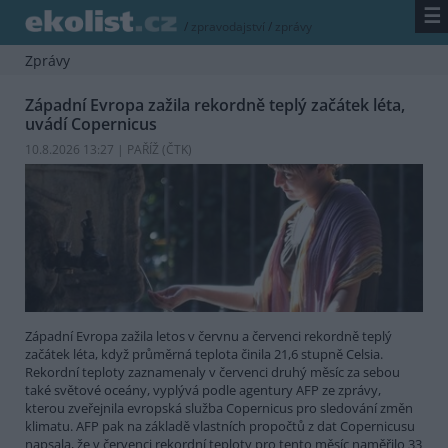
☰
/
zpravodajství
/
zprávy
Zprávy
Západní Evropa zažila rekordně teplý začátek léta,
uvádí Copernicus
10.8.2026 13:27 | PAŘÍŽ (
ČTK
)
Západní Evropa zažila letos v červnu a červenci rekordně teplý
začátek léta, když průměrná teplota činila 21,6 stupně Celsia.
Rekordní teploty zaznamenaly v červenci druhý měsíc za sebou
také světové oceány, vyplývá podle agentury AFP ze zprávy,
kterou zveřejnila evropská služba Copernicus pro sledování změn
klimatu. AFP pak na základě vlastních propočtů z dat Copernicusu
napsala, že v červenci rekordní teploty pro tento měsíc naměřilo 33