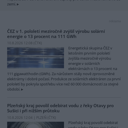
zemí.
reklama
ČEZ v 1. pololetí meziročně zvýšil výrobu solární
energie o 13 procent na 111 GWh
10.8.2026 12:08 (
ČTK
)
Energetická skupina ČEZ v
letošním prvním pololetí
zvýšila meziročně výrobu
energie v solárních
elektrárnách o 13 procent na
111 gigawatthodin (GWh). Za nárůstem stály nově zprovozněné
elektrárny i dobré počasí. Produkce ze solárních elektráren za první
pololetí by pokryla spotřebu více než 60 000 domácností za stejné
období.
Plzeňský kraj povolil odebírat vodu z řeky Otavy pro
Sušici i při nižším průtoku
10.8.2026 12:04 | PLZEŇ (
ČTK
)
Plzeňský kraj povolil odebírat
vodu z řeky Otavy pro Sušici i