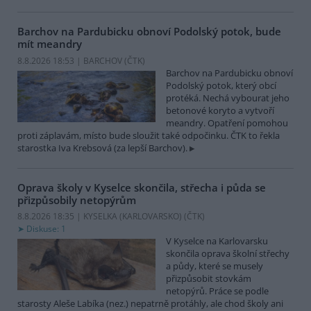
Barchov na Pardubicku obnoví Podolský potok, bude
mít meandry
8.8.2026 18:53 | BARCHOV (
ČTK
)
Barchov na Pardubicku obnoví
Podolský potok, který obcí
protéká. Nechá vybourat jeho
betonové koryto a vytvoří
meandry. Opatření pomohou
proti záplavám, místo bude sloužit také odpočinku. ČTK to řekla
starostka Iva Krebsová (za lepší Barchov).
Oprava školy v Kyselce skončila, střecha i půda se
přizpůsobily netopýrům
8.8.2026 18:35 | KYSELKA (KARLOVARSKO) (
ČTK
)
Diskuse: 1
V Kyselce na Karlovarsku
skončila oprava školní střechy
a půdy, které se musely
přizpůsobit stovkám
netopýrů. Práce se podle
starosty Aleše Labíka (nez.) nepatrně protáhly, ale chod školy ani