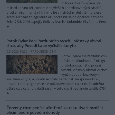
milionů dolarů (kolem 5,9
miliard korun) při jednom z největších koordinovaných zásahů
proti environmentální kriminalitě v největším deštném pralese
světa. Napsala to agentura AP, podle níž se do operace nazvané
Zelený štít 2026 zapojily Bolívie, Brazílie, Kolumbie, Ekvádor a Peru.
Potok Bylanka v Pardubicích vyschl. Městský obvod
chce, aby Povodí Labe vyčistilo koryto
5.8.2026 10:26 | PARDUBICE (
ČTK
)
Potok Bylanka v Pardubicích v
důsledku dlouhodobě nízkých
průtoků a suchého počasí
vyschl. Městský obvod VI chce
využít období bez vody k
vyčištění koryta, a obrátil se proto se žádostí na správce toku,
Povodí Labe. Organizace ale požadavek odmítla s tím, že údržbu
dělala už v červnu a další zásah v tuto chvíli neplánuje, zjistila ČTK.
Červený chce peníze ušetřené za rekultivaci rozdělit
obcím podle původní dohody