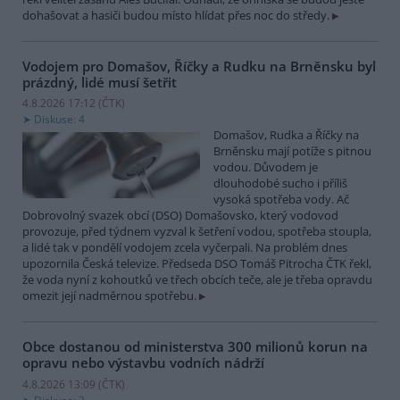
dohašovat a hasiči budou místo hlídat přes noc do středy.
Vodojem pro Domašov, Říčky a Rudku na Brněnsku byl
prázdný, lidé musí šetřit
4.8.2026 17:12 (
ČTK
)
Diskuse: 4
Domašov, Rudka a Říčky na
Brněnsku mají potíže s pitnou
vodou. Důvodem je
dlouhodobé sucho i příliš
vysoká spotřeba vody. Ač
Dobrovolný svazek obcí (DSO) Domašovsko, který vodovod
provozuje, před týdnem vyzval k šetření vodou, spotřeba stoupla,
a lidé tak v pondělí vodojem zcela vyčerpali. Na problém dnes
upozornila Česká televize. Předseda DSO Tomáš Pitrocha ČTK řekl,
že voda nyní z kohoutků ve třech obcích teče, ale je třeba opravdu
omezit její nadměrnou spotřebu.
Obce dostanou od ministerstva 300 milionů korun na
opravu nebo výstavbu vodních nádrží
4.8.2026 13:09 (
ČTK
)