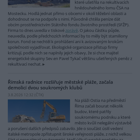
které ušetřila na rekultivacích
hnědouhelného lomu ČSA na
Mostecku. Hodlá jednat přímo s obcemi v okolí těžební oblasti a
dohodnout se na podpoře s nimi. Původně chtěla peníze dát
obcím prostřednictvím Státního fondu životního prostředí (SFŽP).
Firma to dnes uvedla v tiskové
zprávě
. O jakou částku půjde,
neuvedla, podle předchozích informací by to měly být stamiliony
korun. Fond se nechtěl k prohlášení ani k avizovaným krokům
společnosti vyjadřovat. Ekologické organizace přístup firmy
kritizují, podle nich se naplnily jejich obavy, že si chce majitel
energetické skupiny Sev.en Pavel Tykač většinu ušetřených peněz z
rekultivací nechat.
Římská radnice rozšiřuje městské pláže, začala
demolicí dvou soukromých klubů
3.8.2026 12:32 (
ČTK
)
Na pláži Ostia na předměstí
Říma začali bourat několik
budov, které patřily
soukromému podniku a které
město kvůli nelegální výstavbě
a porušení dalších předpisů zabavilo. Jde o součást úsilí vedení
italské metropole zpřístupnit široké veřejnosti pláže, z nichž velkou
část si pronajímají soukromníci, kteří účtují vysoké poplatky za