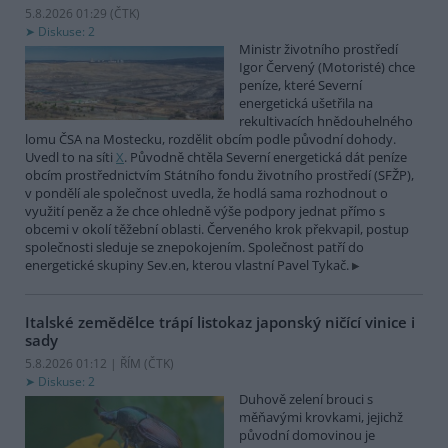
5.8.2026 01:29 (
ČTK
)
Diskuse: 2
Ministr životního prostředí
Igor Červený (Motoristé) chce
peníze, které Severní
energetická ušetřila na
rekultivacích hnědouhelného
lomu ČSA na Mostecku, rozdělit obcím podle původní dohody.
Uvedl to na síti
X
. Původně chtěla Severní energetická dát peníze
obcím prostřednictvím Státního fondu životního prostředí (SFŽP),
v pondělí ale společnost uvedla, že hodlá sama rozhodnout o
využití peněz a že chce ohledně výše podpory jednat přímo s
obcemi v okolí těžební oblasti. Červeného krok překvapil, postup
společnosti sleduje se znepokojením. Společnost patří do
energetické skupiny Sev.en, kterou vlastní Pavel Tykač.
Italské zemědělce trápí listokaz japonský ničící vinice i
sady
5.8.2026 01:12 | ŘÍM (
ČTK
)
Diskuse: 2
Duhově zelení brouci s
měňavými krovkami, jejichž
původní domovinou je