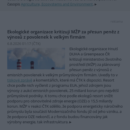
časopis
Agriculture, Ecosystems and Environment
.
reklama
Ekologické organizace kritizují MŽP za přesun peněz z
výnosů z povolenek k velkým firmám
6.8.2026 01:17 (
ČTK
)
Ekologické organizace Hnutí
DUHA a Greenpeace ČR
kritizují ministerstvo životního
prostředí (MŽP) za plánovaný
přesun peněz z výnosů z
emisních povolenek k velkým průmyslovým firmám. Uvedly to v
tiskové zprávě
a komentářích, které má ČTK k dispozici. Resort
chce podle nich vyčlenit z programu EUA, jehož zdrojem jsou
výnosy z aukcí emisních povolenek, 25 miliard korun pro největší
průmyslové podniky. K tomu chce podle ekologů resort snížit
podporu pro obnovitelné zdroje energie (OZE) o 15,5 miliardy
korun. MŽP v reakci ČTK sdělilo, že podpora energeticky náročného
průmyslu byla součástí Modernizačního fondu již od jeho vzniku, a
že podpora OZE nekončí, a z fondu budou financovány jak
výrobny energie, tak infrastruktura.