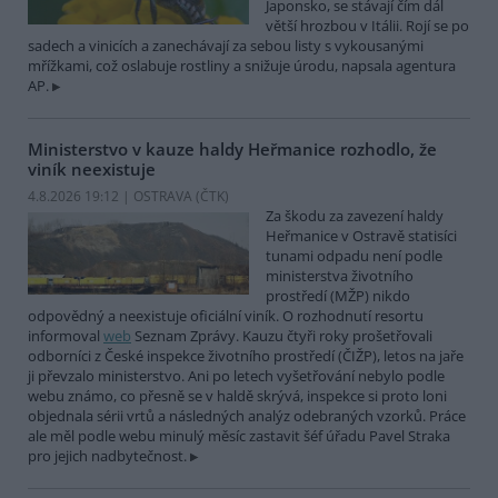
Japonsko, se stávají čím dál
větší hrozbou v Itálii. Rojí se po
sadech a vinicích a zanechávají za sebou listy s vykousanými
mřížkami, což oslabuje rostliny a snižuje úrodu, napsala agentura
AP.
Ministerstvo v kauze haldy Heřmanice rozhodlo, že
viník neexistuje
4.8.2026 19:12 | OSTRAVA (
ČTK
)
Za škodu za zavezení haldy
Heřmanice v Ostravě statisíci
tunami odpadu není podle
ministerstva životního
prostředí (MŽP) nikdo
odpovědný a neexistuje oficiální viník. O rozhodnutí resortu
informoval
web
Seznam Zprávy. Kauzu čtyři roky prošetřovali
odborníci z České inspekce životního prostředí (ČIŽP), letos na jaře
ji převzalo ministerstvo. Ani po letech vyšetřování nebylo podle
webu známo, co přesně se v haldě skrývá, inspekce si proto loni
objednala sérii vrtů a následných analýz odebraných vzorků. Práce
ale měl podle webu minulý měsíc zastavit šéf úřadu Pavel Straka
pro jejich nadbytečnost.