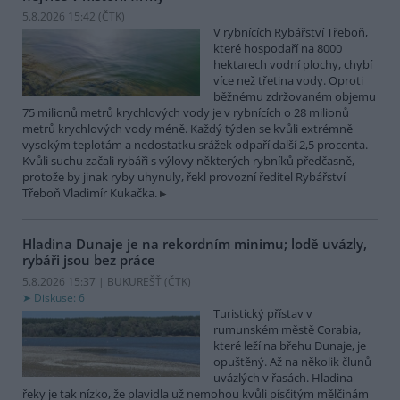
5.8.2026 15:42 (
ČTK
)
V rybnících Rybářství Třeboň,
které hospodaří na 8000
hektarech vodní plochy, chybí
více než třetina vody. Oproti
běžnému zdržovaném objemu
75 milionů metrů krychlových vody je v rybnících o 28 milionů
metrů krychlových vody méně. Každý týden se kvůli extrémně
vysokým teplotám a nedostatku srážek odpaří další 2,5 procenta.
Kvůli suchu začali rybáři s výlovy některých rybníků předčasně,
protože by jinak ryby uhynuly, řekl provozní ředitel Rybářství
Třeboň Vladimír Kukačka.
Hladina Dunaje je na rekordním minimu; lodě uvázly,
rybáři jsou bez práce
5.8.2026 15:37 | BUKUREŠŤ (
ČTK
)
Diskuse: 6
Turistický přístav v
rumunském městě Corabia,
které leží na břehu Dunaje, je
opuštěný. Až na několik člunů
uvázlých v řasách. Hladina
řeky je tak nízko, že plavidla už nemohou kvůli písčitým mělčinám