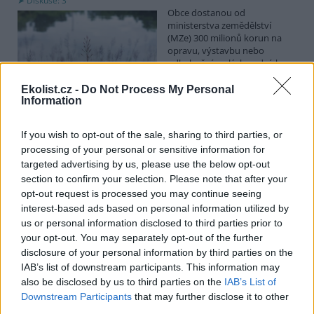
Diskuse: 3
Obce dostanou od
ministerstva zemědělství
(MZe) 300 milionů korun na
opravu, výstavbu nebo
odbahnění malých vodních
nádrží. Žádost o dotace mohou podávat od 7. září do 7. října.
Ekolist.cz -
Do Not Process My Personal
Information
Hospodářským zvířatům pomáhají při vedrech remízky
i kamenné stáje
If you wish to opt-out of the sale, sharing to third parties, or
4.8.2026 12:52 (
ČTK
)
processing of your personal or sensitive information for
Hospodářská zvířata na jihu
targeted advertising by us, please use the below opt-out
Čech se při tropických
section to confirm your selection. Please note that after your
teplotách ochlazují v
opt-out request is processed you may continue seeing
remízkách i kamenných stájích.
Někteří jihočeští farmáři
interest-based ads based on personal information utilized by
vypouštějí krávy, ovce či koně na pastviny v noci a v největších
us or personal information disclosed to third parties prior to
vedrech je nechávají uvnitř chladnějších budov. Kvůli suchu
your opt-out. You may separately opt-out of the further
neroste na loukách tráva a zemědělci musí dobytek přikrmovat
disclosure of your personal information by third parties on the
zásobami sena na zimu. Vysychají zdroje vody a rostou náklady na
IAB’s list of downstream participants. This information may
její dopravu i na elektřinu na ochlazování zvířat, zjistila ČTK.
also be disclosed by us to third parties on the
IAB’s List of
Downstream Participants
that may further disclose it to other
V Japonsku, které bojuje s extrémními vedry, uhynuly
third parties.