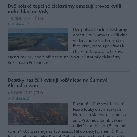
Dvě polské tepelné elektrárny omezují provoz kvůli
nízké hladině Visly
4.8.2026 18:35 (
ČTK
)
Diskuse: 2
Dvě polské tepelné elektrárny
omezují svůj provoz kvůli vlně
veder a nízké hladině vody v
řece Visle, kterou používají k
chlazení. Napsala to tisková
agentura
PAP
, podle níž k tomuto kroku přistoupily elektrárny
Kozienice a Polaniec.
Desítky hasičů likvidují požár lesa na Šumavě
Aktualizováno
4.8.2026 17:13 (
ČTK
)
Diskuse: 2
Požár přibližně šesti hektarů
lesa a louky u šumavských
Nezdic na Klatovsku se přestal
šířit. Vrtulník s bambivakem
odletěl zhruba po 1,5 hodině
kolem 17:00. Zasahuje až 150 hasičů. Nikdo nebyl zraněn. ČTK to
řekl velitel zásahu Aleš Bucifal. Odhadl, že ohniska se budou ještě