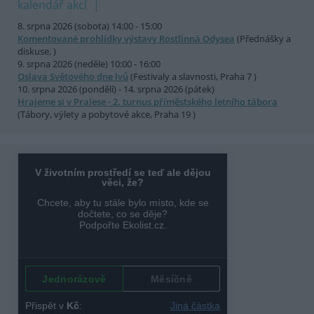
kalendář akcí
8. srpna 2026 (sobota) 14:00 - 15:00
Komentované prohlídky výstavy Rostlinná Odysea
(Přednášky a
diskuse, )
9. srpna 2026 (neděle) 10:00 - 16:00
Oslava Světového dne lvů
(Festivaly a slavnosti, Praha 7 )
10. srpna 2026 (pondělí) - 14. srpna 2026 (pátek)
Hrajeme si v Pralese - 2. turnus příměstského letního tábora
(Tábory, výlety a pobytové akce, Praha 19 )