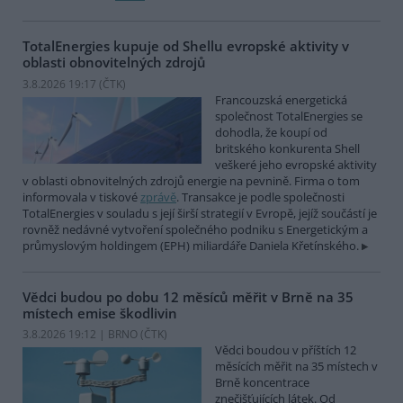
TotalEnergies kupuje od Shellu evropské aktivity v
oblasti obnovitelných zdrojů
3.8.2026 19:17 (
ČTK
)
Francouzská energetická
společnost TotalEnergies se
dohodla, že koupí od
britského konkurenta Shell
veškeré jeho evropské aktivity
v oblasti obnovitelných zdrojů energie na pevnině. Firma o tom
informovala v tiskové
zprávě
. Transakce je podle společnosti
TotalEnergies v souladu s její širší strategií v Evropě, jejíž součástí je
rovněž nedávné vytvoření společného podniku s Energetickým a
průmyslovým holdingem (EPH) miliardáře Daniela Křetínského.
Vědci budou po dobu 12 měsíců měřit v Brně na 35
místech emise škodlivin
3.8.2026 19:12 | BRNO (
ČTK
)
Vědci boudou v příštích 12
měsících měřit na 35 místech v
Brně koncentrace
znečišťujících látek. Od