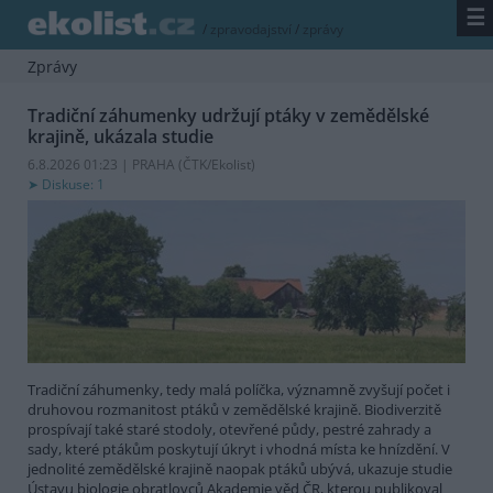
☰
/
zpravodajství
/
zprávy
Zprávy
Tradiční záhumenky udržují ptáky v zemědělské
krajině, ukázala studie
6.8.2026 01:23 | PRAHA (
ČTK/Ekolist
)
Diskuse: 1
Tradiční záhumenky, tedy malá políčka, významně zvyšují počet i
druhovou rozmanitost ptáků v zemědělské krajině. Biodiverzitě
prospívají také staré stodoly, otevřené půdy, pestré zahrady a
sady, které ptákům poskytují úkryt i vhodná místa ke hnízdění. V
jednolité zemědělské krajině naopak ptáků ubývá, ukazuje studie
Ústavu biologie obratlovců Akademie věd ČR, kterou publikoval