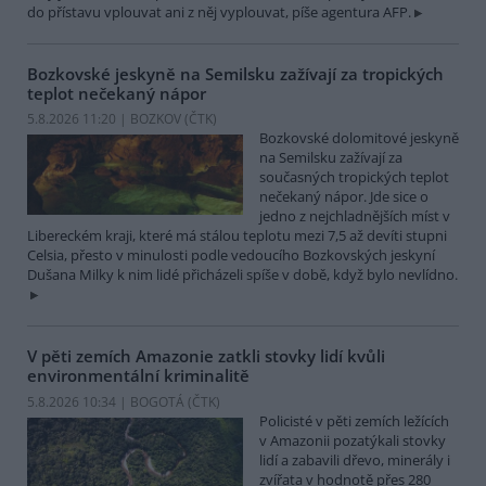
do přístavu vplouvat ani z něj vyplouvat, píše agentura AFP.
Bozkovské jeskyně na Semilsku zažívají za tropických
teplot nečekaný nápor
5.8.2026 11:20 | BOZKOV (
ČTK
)
Bozkovské dolomitové jeskyně
na Semilsku zažívají za
současných tropických teplot
nečekaný nápor. Jde sice o
jedno z nejchladnějších míst v
Libereckém kraji, které má stálou teplotu mezi 7,5 až devíti stupni
Celsia, přesto v minulosti podle vedoucího Bozkovských jeskyní
Dušana Milky k nim lidé přicházeli spíše v době, když bylo nevlídno.
V pěti zemích Amazonie zatkli stovky lidí kvůli
environmentální kriminalitě
5.8.2026 10:34 | BOGOTÁ (
ČTK
)
Policisté v pěti zemích ležících
v Amazonii pozatýkali stovky
lidí a zabavili dřevo, minerály i
zvířata v hodnotě přes 280