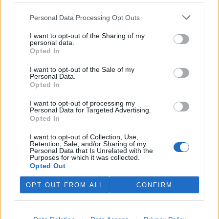
tři lvice, píše BBC News
Personal Data Processing Opt Outs
4.8.2026 12:42 (
ČTK
)
Diskuse: 2
Tři lvice v zoologické zahradě v
I want to opt-out of the Sharing of my
personal data.
japonském Tokiu uhynuly
Opted In
pravděpodobně v důsledku
horka. Japonsko se toto léto
I want to opt-out of the Sale of my
potýká s vlnami extrémních
Personal Data.
veder, napsal zpravodajský server
BBC News
.
Opted In
I want to opt-out of processing my
Ghanský parlament schválil přísný zákon na ochranu
Personal Data for Targeted Advertising.
kakaových plantáží
Opted In
4.8.2026 12:39 (
ČTK
)
Ghanský parlament schválil
I want to opt-out of Collection, Use,
Retention, Sale, and/or Sharing of my
zákon, podle kterého místním
Personal Data that Is Unrelated with the
farmářům hrozí až 20 let
Purposes for which it was collected.
vězení, pokud bez souhlasu
Opted Out
úřadů přemění svou kakaovou
plantáž na jiný účel. Informovala o tom agentura AP; zákon nyní
OPT OUT FROM ALL
CONFIRM
čeká na podpis prezidenta Johna Mahamy.
Ochránci přírody našli v Moravském krasu vzácného