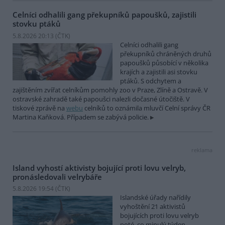
Celníci odhalili gang překupníků papoušků, zajistili
stovku ptáků
5.8.2026 20:13 (
ČTK
)
Celníci odhalili gang
překupníků chráněných druhů
papoušků působící v několika
krajích a zajistili asi stovku
ptáků. S odchytem a
zajištěním zvířat celníkům pomohly zoo v Praze, Zlíně a Ostravě. V
ostravské zahradě také papoušci nalezli dočasné útočiště. V
tiskové zprávě na
webu
celníků to oznámila mluvčí Celní správy ČR
Martina Kaňková. Případem se zabývá policie.
reklama
Island vyhostí aktivisty bojující proti lovu velryb,
pronásledovali velrybáře
5.8.2026 19:54 (
ČTK
)
Islandské úřady nařídily
vyhoštění 21 aktivistů
bojujících proti lovu velryb
poté, co minulý týden