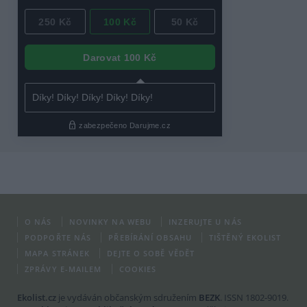
O NÁS
NOVINKY NA WEBU
INZERUJTE U NÁS
PODPOŘTE NÁS
PŘEBÍRÁNÍ OBSAHU
TIŠTĚNÝ EKOLIST
MAPA STRÁNEK
DEJTE O SOBĚ VĚDĚT
ZPRÁVY E-MAILEM
COOKIES
Ekolist.cz
je vydáván občanským sdružením
BEZK
. ISSN 1802-9019.