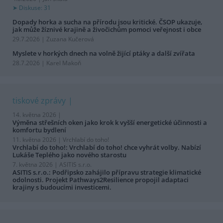
Diskuse: 31
Dopady horka a sucha na přírodu jsou kritické. ČSOP ukazuje,
jak může žíznivé krajině a živočichům pomoci veřejnost i obce
29.7.2026 | Zuzana Kučerová
Myslete v horkých dnech na volně žijící ptáky a další zvířata
28.7.2026 | Karel Makoň
tiskové zprávy
14. května 2026 |
Výměna střešních oken jako krok k vyšší energetické účinnosti a
komfortu bydlení
11. května 2026 |
Vrchlabí do toho!
Vrchlabí do toho!: Vrchlabí do toho! chce vyhrát volby. Nabízí
Lukáše Teplého jako nového starostu
7. května 2026 |
ASITIS s.r.o.
ASITIS s.r.o.: Podřipsko zahájilo přípravu strategie klimatické
odolnosti. Projekt Pathways2Resilience propojil adaptaci
krajiny s budoucími investicemi.