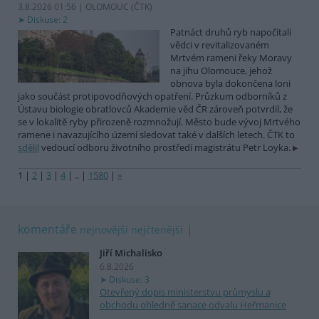
3.8.2026 01:56 | OLOMOUC (
ČTK
)
Diskuse: 2
Patnáct druhů ryb napočítali
vědci v revitalizovaném
Mrtvém rameni řeky Moravy
na jihu Olomouce, jehož
obnova byla dokončena loni
jako součást protipovodňových opatření. Průzkum odborníků z
Ústavu biologie obratlovců Akademie věd ČR zároveň potvrdil, že
se v lokalitě ryby přirozeně rozmnožují. Město bude vývoj Mrtvého
ramene i navazujícího území sledovat také v dalších letech. ČTK to
sdělil
vedoucí odboru životního prostředí magistrátu Petr Loyka.
1
|
2
|
3
|
4
|
..
|
1580
|
»
komentáře
nejnovější
nejčtenější
Jiří Michalisko
6.8.2026
Diskuse: 3
Otevřený dopis ministerstvu průmyslu a
obchodu ohledně sanace odvalu Heřmanice