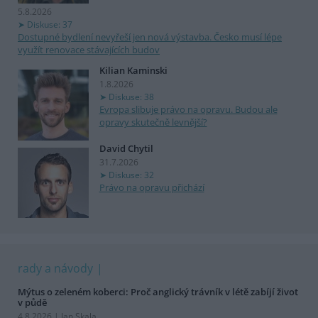
5.8.2026
Diskuse: 37
Dostupné bydlení nevyřeší jen nová výstavba. Česko musí lépe
využít renovace stávajících budov
Kilian Kaminski
1.8.2026
Diskuse: 38
Evropa slibuje právo na opravu. Budou ale
opravy skutečně levnější?
David Chytil
31.7.2026
Diskuse: 32
Právo na opravu přichází
rady a návody
Mýtus o zeleném koberci: Proč anglický trávník v létě zabíjí život
v půdě
4.8.2026 | Jan Skala