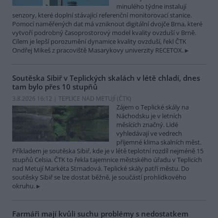
minulého týdne instalují
senzory, které doplní stávající referenční monitorovací stanice.
Pomocí naměřených dat má vzniknout digitální dvojče Brna, které
vytvoří podrobný časoprostorový model kvality ovzduší v Brně.
Cílem je lepší porozumění dynamice kvality ovzduší, řekl ČTK
Ondřej Mikeš z pracoviště Masarykovy univerzity RECETOX.
Soutěska Sibiř v Teplických skalách v létě chladí, dnes
tam bylo přes 10 stupňů
3.8.2026 16:12 | TEPLICE NAD METUJÍ (
ČTK
)
Zájem o Teplické skály na
Náchodsku je v letních
měsících značný. Lidé
vyhledávají ve vedrech
příjemné klima skalních měst.
Příkladem je soutěska Sibiř, kde je v létě teplotní rozdíl nejméně 15
stupňů Celsia. ČTK to řekla tajemnice městského úřadu v Teplicích
nad Metují Markéta Strnadová. Teplické skály patří městu. Do
soutěsky Sibiř se lze dostat běžně, je součástí prohlídkového
okruhu.
Farmáři mají kvůli suchu problémy s nedostatkem