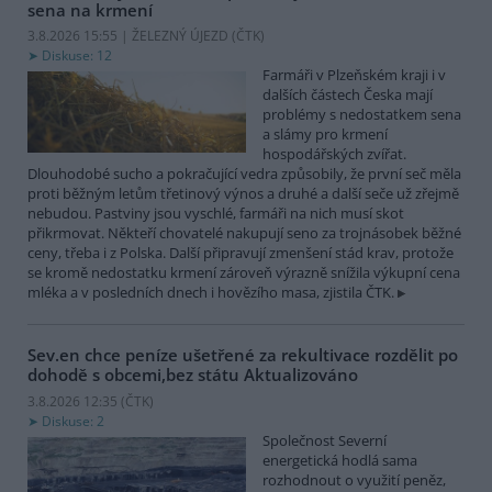
sena na krmení
3.8.2026 15:55 | ŽELEZNÝ ÚJEZD (
ČTK
)
Diskuse: 12
Farmáři v Plzeňském kraji i v
dalších částech Česka mají
problémy s nedostatkem sena
a slámy pro krmení
hospodářských zvířat.
Dlouhodobé sucho a pokračující vedra způsobily, že první seč měla
proti běžným letům třetinový výnos a druhé a další seče už zřejmě
nebudou. Pastviny jsou vyschlé, farmáři na nich musí skot
přikrmovat. Někteří chovatelé nakupují seno za trojnásobek běžné
ceny, třeba i z Polska. Další připravují zmenšení stád krav, protože
se kromě nedostatku krmení zároveň výrazně snížila výkupní cena
mléka a v posledních dnech i hovězího masa, zjistila ČTK.
Sev.en chce peníze ušetřené za rekultivace rozdělit po
dohodě s obcemi,bez státu
Aktualizováno
3.8.2026 12:35 (
ČTK
)
Diskuse: 2
Společnost Severní
energetická hodlá sama
rozhodnout o využití peněz,