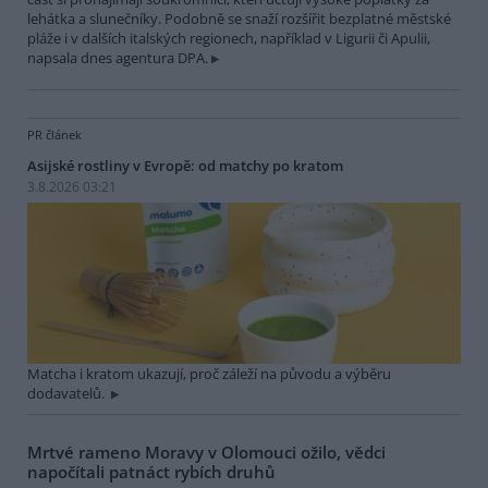
lehátka a slunečníky. Podobně se snaží rozšířit bezplatné městské
pláže i v dalších italských regionech, například v Ligurii či Apulii,
napsala dnes agentura DPA.
PR článek
Asijské rostliny v Evropě: od matchy po kratom
3.8.2026 03:21
Matcha i kratom ukazují, proč záleží na původu a výběru
dodavatelů.
Mrtvé rameno Moravy v Olomouci ožilo, vědci
napočítali patnáct rybích druhů