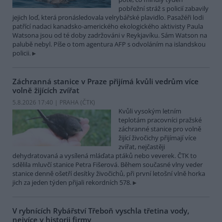
pobřežní stráž s policií zabavily
jejich loď, která pronásledovala velrybářské plavidlo. Pasažéři lodi
patřící nadaci kanadsko-amerického ekologického aktivisty Paula
Watsona jsou od té doby zadržováni v Reykjavíku. Sám Watson na
palubě nebyl. Píše o tom agentura AFP s odvoláním na islandskou
policii.
Záchranná stanice v Praze přijímá kvůli vedrům více
volně žijících zvířat
5.8.2026 17:40 | PRAHA (
ČTK
)
Kvůli vysokým letním
teplotám pracovníci pražské
záchranné stanice pro volně
žijící živočichy přijímají více
zvířat, nejčastěji
dehydratovaná a vysílená mláďata ptáků nebo veverek. ČTK to
sdělila mluvčí stanice Petra Fišerová. Během současné vlny veder
stanice denně ošetří desítky živočichů, při první letošní vlně horka
jich za jeden týden přijali rekordních 578.
V rybnících Rybářství Třeboň vyschla třetina vody,
nejvíce v historii firmy