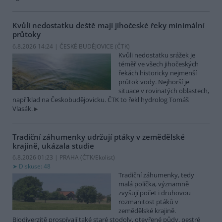
Kvůli nedostatku deště mají jihočeské řeky minimální
průtoky
6.8.2026 14:24 | ČESKÉ BUDĚJOVICE (
ČTK
)
Kvůli nedostatku srážek je
téměř ve všech jihočeských
řekách historicky nejmenší
průtok vody. Nejhorší je
situace v rovinatých oblastech,
například na Českobudějovicku. ČTK to řekl hydrolog Tomáš
Vlasák.
Tradiční záhumenky udržují ptáky v zemědělské
krajině, ukázala studie
6.8.2026 01:23 | PRAHA (
ČTK/Ekolist
)
Diskuse: 48
Tradiční záhumenky, tedy
malá políčka, významně
zvyšují počet i druhovou
rozmanitost ptáků v
zemědělské krajině.
Biodiverzitě prospívají také staré stodoly, otevřené půdy, pestré