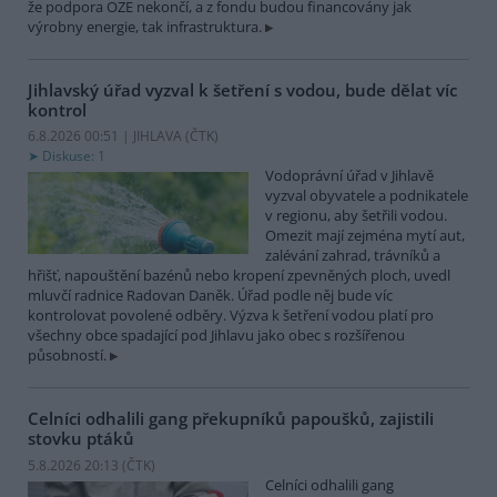
že podpora OZE nekončí, a z fondu budou financovány jak
výrobny energie, tak infrastruktura.
Jihlavský úřad vyzval k šetření s vodou, bude dělat víc
kontrol
6.8.2026 00:51 | JIHLAVA (
ČTK
)
Diskuse: 1
Vodoprávní úřad v Jihlavě
vyzval obyvatele a podnikatele
v regionu, aby šetřili vodou.
Omezit mají zejména mytí aut,
zalévání zahrad, trávníků a
hřišť, napouštění bazénů nebo kropení zpevněných ploch, uvedl
mluvčí radnice Radovan Daněk. Úřad podle něj bude víc
kontrolovat povolené odběry. Výzva k šetření vodou platí pro
všechny obce spadající pod Jihlavu jako obec s rozšířenou
působností.
Celníci odhalili gang překupníků papoušků, zajistili
stovku ptáků
5.8.2026 20:13 (
ČTK
)
Celníci odhalili gang