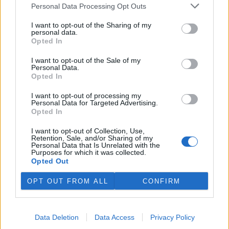
plánovaných odchodech
informovaly
v pondělí Seznam Zprávy.
Personal Data Processing Opt Outs
Podle něj tak končí dva z pěti ředitelů odborů na ČIŽP.
I want to opt-out of the Sharing of my
personal data.
Veterináři v horku ošetřují více zvířat, ohrožení jsou psi
Opted In
se zploštělým čumákem
6.8.2026 15:15 (
ČTK
)
I want to opt-out of the Sale of my
Personal Data.
Veterináři v současných
Opted In
vedrech ošetřují více zvířat.
Mezi nejrizikovější skupiny
I want to opt-out of processing my
podle nich patří plemena psů s
Personal Data for Targeted Advertising.
krátkou lebkou a zploštělým
Opted In
čumákem, jako jsou například mopsi nebo buldočci, starší jedinci a
zvířata se srdečním onemocněním. Jejich majitelé pro ně
I want to opt-out of Collection, Use,
vyhledávají veterinární ošetření nejčastěji kvůli přehřátí organismu,
Retention, Sale, and/or Sharing of my
dehydrataci nebo kolapsu. ČTK to sdělila viceprezidentka Komory
Personal Data that Is Unrelated with the
veterinárních lékařů ČR Kateřina Valdhans.
Purposes for which it was collected.
Opted Out
Do Prahy dorazili jezdci cyklistické štafety, míří na
OPT OUT FROM ALL
CONFIRM
konferenci o klimatu
6.8.2026 15:08 | PRAHA (
ČTK
)
Diskuse: 2
Data Deletion
Data Access
Privacy Policy
Do Prahy dnes dorazili jezdci