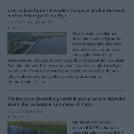
CzechGlobe bude s Povodím Moravy digitálně testovat
možná řešení potíží na Dyji
7.8.2026 11:34 | BRNO (
ČTK
)
Diskuse: 2
Možná řešení problémů s
ubýváním vody v Dyji budou
pomocí digitálního dvojčete
povodí testovat odborníci z
Ústavu globální změny
Akademie věd ČR (CzechGlobe) ve spolupráci se státním podnikem
Povodím Moravy. Problémy jsou nyní zejména v dolní části Dyje.
Na přelomu června a července pod nádrží Nové Mlýny uhynuly
ryby kvůli nedostatku kyslíku ve vodě způsobenému
přemnožením sinic.
Ministerstvo životního prostředí aktualizovalo Národní
akční plán adaptace na změnu klimatu
7.8.2026 10:53 (
ČTK
)
Diskuse: 8
Ministerstvo životního
prostředí (MŽP) dokončilo
návrh aktualizace Národního