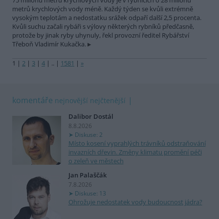
75 milionů metrů krychlových vody je v rybnících o 28 milionů
metrů krychlových vody méně. Každý týden se kvůli extrémně
vysokým teplotám a nedostatku srážek odpaří další 2,5 procenta.
Kvůli suchu začali rybáři s výlovy některých rybníků předčasně,
protože by jinak ryby uhynuly, řekl provozní ředitel Rybářství
Třeboň Vladimír Kukačka.
1
|
2
|
3
|
4
|
..
|
1581
|
»
komentáře
nejnovější
nejčtenější
Dalibor Dostál
8.8.2026
Diskuse: 2
Místo kosení vyprahlých trávníků odstraňování
invazních dřevin. Změny klimatu promění péči
o zeleň ve městech
Jan Palaščák
7.8.2026
Diskuse: 13
Ohrožuje nedostatek vody budoucnost jádra?