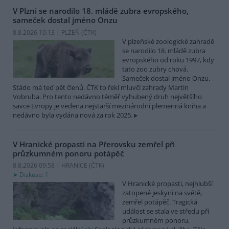
V Plzni se narodilo 18. mládě zubra evropského,
sameček dostal jméno Onzu
8.8.2026 10:13 | PLZEŇ (
ČTK
)
V plzeňské zoologické zahradě
se narodilo 18. mládě zubra
evropského od roku 1997, kdy
tato zoo zubry chová.
Sameček dostal jméno Onzu.
Stádo má teď pět členů. ČTK to řekl mluvčí zahrady Martin
Vobruba. Pro tento nedávno téměř vyhubený druh největšího
savce Evropy je vedena nejstarší mezinárodní plemenná kniha a
nedávno byla vydána nová za rok 2025.
V Hranické propasti na Přerovsku zemřel při
průzkumném ponoru potápěč
8.8.2026 09:58 | HRANICE (
ČTK
)
Diskuse: 1
V Hranické propasti, nejhlubší
zatopené jeskyni na světě,
zemřel potápěč. Tragická
událost se stala ve středu při
průzkumném ponoru,