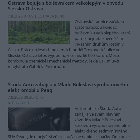
Ostrava bojuje s bolševníkem velkolepým v obvodu
Slezská Ostrava
7.8.2026 01:09 | OSTRAVA (
ČTK
)
Ostravská radnice začala se
systematickou likvidací
bolševníku velkolepého, který
patří k nejnebezpečnějším
invazním druhům rostlin v
Česku. Práce na lesních pozemcích podél Trnkovecké ulice ve
Slezské Ostravě letos vyjdou na více než 66 000 korun. Město
kombinuje chemické i mechanické metody, řekla ČTK mluvčí
magistrátu Gabriela Pokorná.
Škoda Auto zahájila v Mladé Boleslavi výrobu nového
elektromobilu Peaq
7.8.2026 00:36 (
ČTK
)
Diskuse: 1
Automobilka Škoda Auto
zahájila ve svém hlavním
závodě v Mladé Boleslavi
sériovou výrobu nového plně
elektrického sedmimístného
SUV Peaq. Jde o největší vůz v současné nabídce značky. Do konce