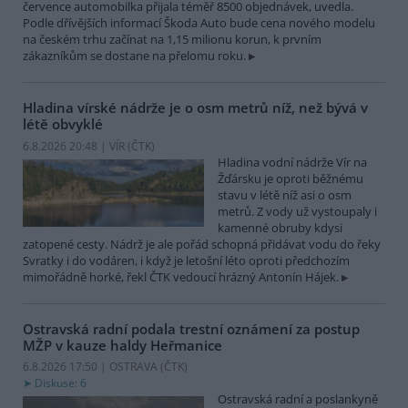
července automobilka přijala téměř 8500 objednávek, uvedla.
Podle dřívějších informací Škoda Auto bude cena nového modelu
na českém trhu začínat na 1,15 milionu korun, k prvním
zákazníkům se dostane na přelomu roku.
Hladina vírské nádrže je o osm metrů níž, než bývá v
létě obvyklé
6.8.2026 20:48 | VÍR (
ČTK
)
Hladina vodní nádrže Vír na
Žďársku je oproti běžnému
stavu v létě níž asi o osm
metrů. Z vody už vystoupaly i
kamenné obruby kdysi
zatopené cesty. Nádrž je ale pořád schopná přidávat vodu do řeky
Svratky i do vodáren, i když je letošní léto oproti předchozím
mimořádně horké, řekl ČTK vedoucí hrázný Antonín Hájek.
Ostravská radní podala trestní oznámení za postup
MŽP v kauze haldy Heřmanice
6.8.2026 17:50 | OSTRAVA (
ČTK
)
Diskuse: 6
Ostravská radní a poslankyně