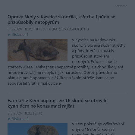
reklama
Oprava školy v Kyselce skončila, střecha i půda se
přizpůsobily netopýrům
8.8.2026 18:35 | KYSELKA (KARLOVARSKO) (
ČTK
)
Diskuse: 1
V Kyselce na Karlovarsku
skončila oprava školní střechy
a půdy, které se musely
přizpůsobit stovkám
netopýrů. Práce se podle
starosty Aleše Labíka (nez.) nepatrně protáhly, ale chod školy ani
hnízdění zvířat jimi nebylo nijak narušeno. Oproti původnímu
plánu je nově opravená i věžička na školní střeše, kam se po
spoustě let vrátila makovice.
Farmáři v Keni popírají, že 16 slonů se otrávilo
kyanidem po konzumaci rajčat
8.8.2026 18:32 (
ČTK
)
Diskuse: 2
V Keni pokračuje vyšetřování
úhynu 16 slonů, kteří se
pravděpodobně otrávili