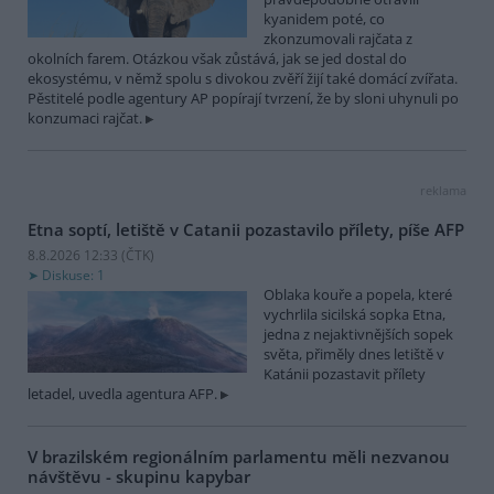
kyanidem poté, co
zkonzumovali rajčata z
okolních farem. Otázkou však zůstává, jak se jed dostal do
ekosystému, v němž spolu s divokou zvěří žijí také domácí zvířata.
Pěstitelé podle agentury AP popírají tvrzení, že by sloni uhynuli po
konzumaci rajčat.
reklama
Etna soptí, letiště v Catanii pozastavilo přílety, píše AFP
8.8.2026 12:33 (
ČTK
)
Diskuse: 1
Oblaka kouře a popela, které
vychrlila sicilská sopka Etna,
jedna z nejaktivnějších sopek
světa, přiměly dnes letiště v
Katánii pozastavit přílety
letadel, uvedla agentura AFP.
V brazilském regionálním parlamentu měli nezvanou
návštěvu - skupinu kapybar