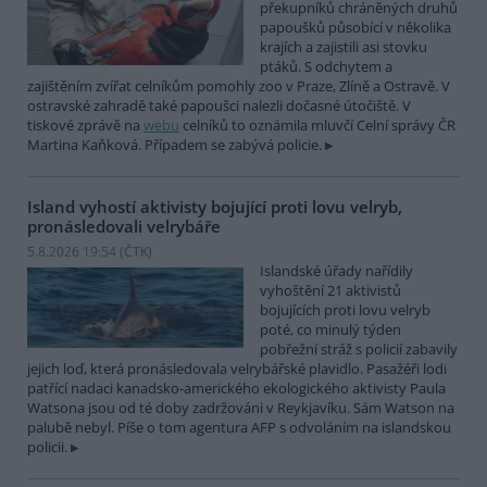
překupníků chráněných druhů
papoušků působící v několika
krajích a zajistili asi stovku
ptáků. S odchytem a
zajištěním zvířat celníkům pomohly zoo v Praze, Zlíně a Ostravě. V
ostravské zahradě také papoušci nalezli dočasné útočiště. V
tiskové zprávě na
webu
celníků to oznámila mluvčí Celní správy ČR
Martina Kaňková. Případem se zabývá policie.
Island vyhostí aktivisty bojující proti lovu velryb,
pronásledovali velrybáře
5.8.2026 19:54 (
ČTK
)
Islandské úřady nařídily
vyhoštění 21 aktivistů
bojujících proti lovu velryb
poté, co minulý týden
pobřežní stráž s policií zabavily
jejich loď, která pronásledovala velrybářské plavidlo. Pasažéři lodi
patřící nadaci kanadsko-amerického ekologického aktivisty Paula
Watsona jsou od té doby zadržováni v Reykjavíku. Sám Watson na
palubě nebyl. Píše o tom agentura AFP s odvoláním na islandskou
policii.