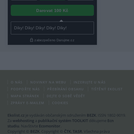
O NÁS
NOVINKY NA WEBU
INZERUJTE U NÁS
PODPOŘTE NÁS
PŘEBÍRÁNÍ OBSAHU
TIŠTĚNÝ EKOLIST
MAPA STRÁNEK
DEJTE O SOBĚ VĚDĚT
ZPRÁVY E-MAILEM
COOKIES
Ekolist.cz
je vydáván občanským sdružením
BEZK
. ISSN 1802-9019.
Za
webhosting
a
publikační systém TOOLKIT
děkujeme
Ecn
studiu
. Navštivte
Ecomonitor
.
Copyright ©
BEZK
. Copyright ©
ČTK
,
TASR
. Všechna práva