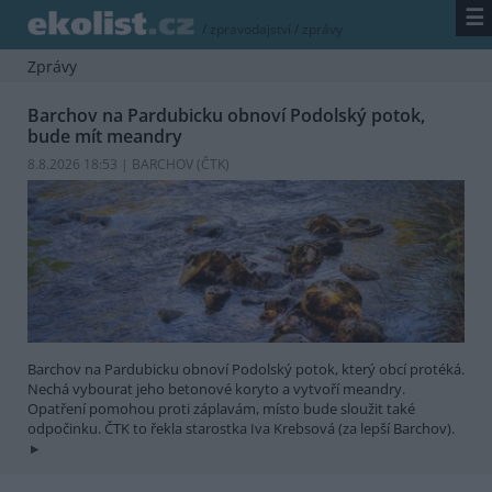
☰
/
zpravodajství
/
zprávy
Zprávy
Barchov na Pardubicku obnoví Podolský potok,
bude mít meandry
8.8.2026 18:53 | BARCHOV (
ČTK
)
Barchov na Pardubicku obnoví Podolský potok, který obcí protéká.
Nechá vybourat jeho betonové koryto a vytvoří meandry.
Opatření pomohou proti záplavám, místo bude sloužit také
odpočinku. ČTK to řekla starostka Iva Krebsová (za lepší Barchov).