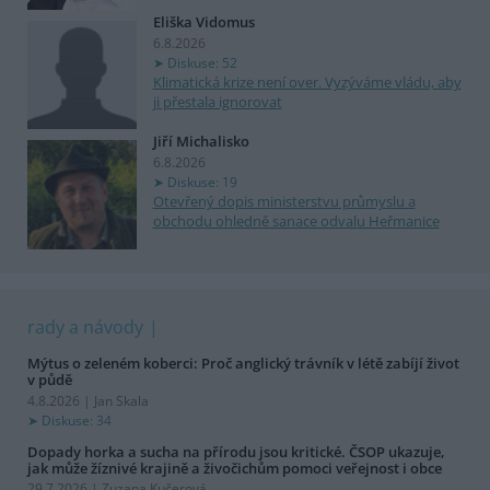
Eliška Vidomus
6.8.2026
Diskuse: 52
Klimatická krize není over. Vyzýváme vládu, aby
ji přestala ignorovat
Jiří Michalisko
6.8.2026
Diskuse: 19
Otevřený dopis ministerstvu průmyslu a
obchodu ohledně sanace odvalu Heřmanice
rady a návody
Mýtus o zeleném koberci: Proč anglický trávník v létě zabíjí život
v půdě
4.8.2026 | Jan Skala
Diskuse: 34
Dopady horka a sucha na přírodu jsou kritické. ČSOP ukazuje,
jak může žíznivé krajině a živočichům pomoci veřejnost i obce
29.7.2026 | Zuzana Kučerová