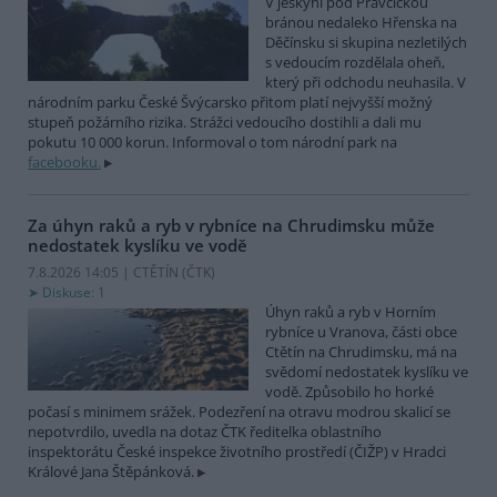
V jeskyni pod Pravčickou
bránou nedaleko Hřenska na
Děčínsku si skupina nezletilých
s vedoucím rozdělala oheň,
který při odchodu neuhasila. V
národním parku České Švýcarsko přitom platí nejvyšší možný
stupeň požárního rizika. Strážci vedoucího dostihli a dali mu
pokutu 10 000 korun. Informoval o tom národní park na
facebooku.
Za úhyn raků a ryb v rybníce na Chrudimsku může
nedostatek kyslíku ve vodě
7.8.2026 14:05 | CTĚTÍN (
ČTK
)
Diskuse: 1
Úhyn raků a ryb v Horním
rybníce u Vranova, části obce
Ctětín na Chrudimsku, má na
svědomí nedostatek kyslíku ve
vodě. Způsobilo ho horké
počasí s minimem srážek. Podezření na otravu modrou skalicí se
nepotvrdilo, uvedla na dotaz ČTK ředitelka oblastního
inspektorátu České inspekce životního prostředí (ČIŽP) v Hradci
Králové Jana Štěpánková.