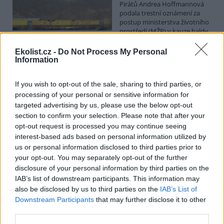
Pirátů Andrea Hoffmannová
podala trestní oznámení za
postup ministerstva životního
prostředí (MŽP) v kauze haldy
Heřmanice. Vyplývá to ze zprávy, kterou ČTK poskytla Česká
pirátská strana. Požaduje, aby policie prověřila okolnosti odebrání
Ekolist.cz -
Do Not Process My Personal
případu České inspekci životního prostředí (ČIŽP) a zastavení řízení.
Information
Hoffmannová ČTK sdělila, že trestní oznámení podala proti dosud
přesně nezjištěným osobám působícím na MŽP a ČIŽP, případně
If you wish to opt-out of the sale, sharing to third parties, or
dalším osobám, jejichž účast na popsaném postupu může být
zjištěna prověřováním. Stanovisko MŽP a ČIŽP ČTK shání.
processing of your personal or sensitive information for
targeted advertising by us, please use the below opt-out
section to confirm your selection. Please note that after your
Ředitelé odborů i mluvčí se z ČIŽP rozhodli odejít z
opt-out request is processed you may continue seeing
vlastní vůle, řekl Straka
interest-based ads based on personal information utilized by
6.8.2026 15:22 (
ČTK
)
us or personal information disclosed to third parties prior to
Diskuse: 1
your opt-out. You may separately opt-out of the further
Ředitel odboru vnitřních
disclosure of your personal information by third parties on the
služeb Matěj Mrlina, vedoucí
IAB’s list of downstream participants. This information may
služebního úřadu Oldřich
Jarolím a tisková mluvčí Miriam
also be disclosed by us to third parties on the
IAB’s List of
Loužecká končí na České
Downstream Participants
that may further disclose it to other
inspekci životního prostředí (ČIŽP) z vlastní iniciativy. Na dotaz ČTK
third parties.
to napsal nový ředitel inspekce Pavel Straka (za Motoristy). O jejich