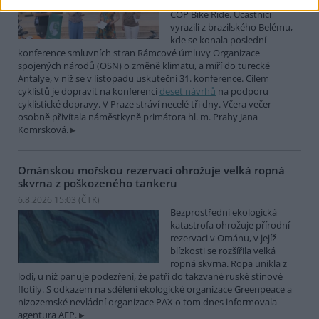
mezinárodní cyklistické štafety
COP Bike Ride. Účastníci
vyrazili z brazilského Belému,
kde se konala poslední
konference smluvních stran Rámcové úmluvy Organizace
spojených národů (OSN) o změně klimatu, a míří do turecké
Antalye, v níž se v listopadu uskuteční 31. konference. Cílem
cyklistů je dopravit na konferenci
deset návrhů
na podporu
cyklistické dopravy. V Praze stráví necelé tři dny. Včera večer
osobně přivítala náměstkyně primátora hl. m. Prahy Jana
Komrsková.
Ománskou mořskou rezervaci ohrožuje velká ropná
skvrna z poškozeného tankeru
6.8.2026 15:03 (
ČTK
)
Bezprostřední ekologická
katastrofa ohrožuje přírodní
rezervaci v Ománu, v jejíž
blízkosti se rozšířila velká
ropná skvrna. Ropa unikla z
lodi, u níž panuje podezření, že patří do takzvané ruské stínové
flotily. S odkazem na sdělení ekologické organizace Greenpeace a
nizozemské nevládní organizace PAX o tom dnes informovala
agentura AFP.