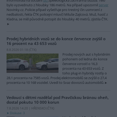
informovala na sociální
síti
Speleologická záchranná služba. Tělo
bylo vyzvednuto z hloubky 186 metrů. Na případ upozornil
server
Novinky.cz. Policie případ vyšetřuje pro trestný čin usmrcení z
nedbalosti, řekla ČTK policejní mluvčí Miluše Zajícová. Muž, hasič z
Kladna, se měl původně potopit do hloubky 40 metrů, zjistila ČTK.
Prodej hybridních vozů se do konce července zvýšil o
16 procent na 43 653 vozů
8.8.2026 01:18 (
ČTK
)
Prodej nových aut s hybridním
pohonem od ledna do konce
července vzrostl o 16,3
procenta na 43 653 vozů. Z
toho plug-in hybridy rostly o
28,1 procenta na 7585 vozů. Prodej elektromobilů se zvýšil o 27,4
procenta na 10 168 vozidel. Uvedl to Svaz dovozců automobilů.
Vedoucí s dětmi rozdělal pod Pravčickou bránou oheň,
dostal pokutu 10 000 korun
7.8.2026 14:20 | HŘENSKO (
ČTK
)
Diskuse: 3