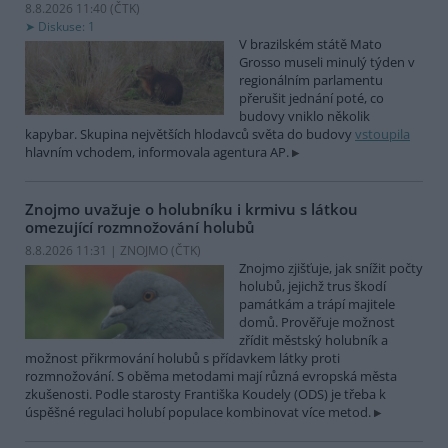
8.8.2026 11:40 (
ČTK
)
Diskuse: 1
V brazilském státě Mato
Grosso museli minulý týden v
regionálním parlamentu
přerušit jednání poté, co
budovy vniklo několik
kapybar. Skupina největších hlodavců světa do budovy
vstoupila
hlavním vchodem, informovala agentura AP.
Znojmo uvažuje o holubníku i krmivu s látkou
omezující rozmnožování holubů
8.8.2026 11:31 | ZNOJMO (
ČTK
)
Znojmo zjišťuje, jak snížit počty
holubů, jejichž trus škodí
památkám a trápí majitele
domů. Prověřuje možnost
zřídit městský holubník a
možnost přikrmování holubů s přídavkem látky proti
rozmnožování. S oběma metodami mají různá evropská města
zkušenosti. Podle starosty Františka Koudely (ODS) je třeba k
úspěšné regulaci holubí populace kombinovat více metod.