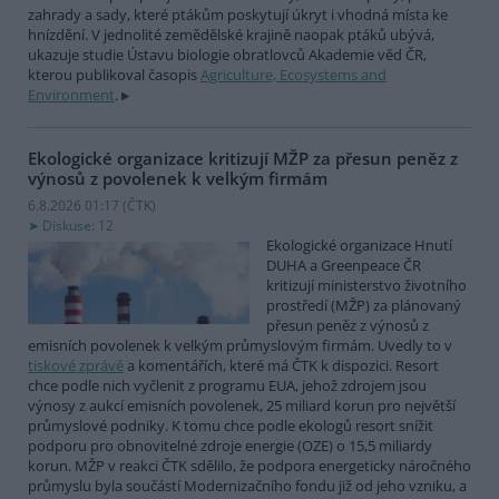
zahrady a sady, které ptákům poskytují úkryt i vhodná místa ke
hnízdění. V jednolité zemědělské krajině naopak ptáků ubývá,
ukazuje studie Ústavu biologie obratlovců Akademie věd ČR,
kterou publikoval časopis
Agriculture, Ecosystems and
Environment
.
Ekologické organizace kritizují MŽP za přesun peněz z
výnosů z povolenek k velkým firmám
6.8.2026 01:17 (
ČTK
)
Diskuse: 12
Ekologické organizace Hnutí
DUHA a Greenpeace ČR
kritizují ministerstvo životního
prostředí (MŽP) za plánovaný
přesun peněz z výnosů z
emisních povolenek k velkým průmyslovým firmám. Uvedly to v
tiskové zprávě
a komentářích, které má ČTK k dispozici. Resort
chce podle nich vyčlenit z programu EUA, jehož zdrojem jsou
výnosy z aukcí emisních povolenek, 25 miliard korun pro největší
průmyslové podniky. K tomu chce podle ekologů resort snížit
podporu pro obnovitelné zdroje energie (OZE) o 15,5 miliardy
korun. MŽP v reakci ČTK sdělilo, že podpora energeticky náročného
průmyslu byla součástí Modernizačního fondu již od jeho vzniku, a