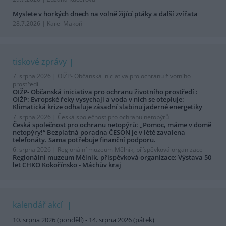
Myslete v horkých dnech na volně žijící ptáky a další zvířata
28.7.2026 | Karel Makoň
tiskové zprávy
7. srpna 2026 |
OIŽP- Občanská iniciativa pro ochranu životního
prostředí
OIŽP- Občanská iniciativa pro ochranu životního prostředí :
OIŽP: Evropské řeky vysychají a voda v nich se otepluje:
Klimatická krize odhaluje zásadní slabinu jaderné energetiky
7. srpna 2026 |
Česká společnost pro ochranu netopýrů
Česká společnost pro ochranu netopýrů: „Pomoc, máme v domě
netopýry!“ Bezplatná poradna ČESON je v létě zavalena
telefonáty. Sama potřebuje finanční podporu.
6. srpna 2026 |
Regionální muzeum Mělník, příspěvková organizace
Regionální muzeum Mělník, příspěvková organizace: Výstava 50
let CHKO Kokořínsko - Máchův kraj
kalendář akcí
10. srpna 2026 (pondělí) - 14. srpna 2026 (pátek)