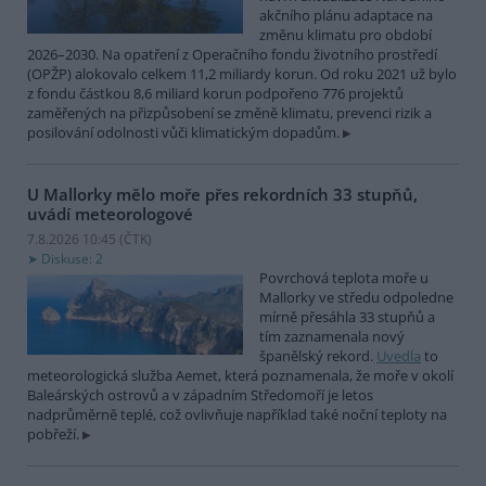
akčního plánu adaptace na
změnu klimatu pro období
2026–2030. Na opatření z Operačního fondu životního prostředí
(OPŽP) alokovalo celkem 11,2 miliardy korun. Od roku 2021 už bylo
z fondu částkou 8,6 miliard korun podpořeno 776 projektů
zaměřených na přizpůsobení se změně klimatu, prevenci rizik a
posilování odolnosti vůči klimatickým dopadům.
U Mallorky mělo moře přes rekordních 33 stupňů,
uvádí meteorologové
7.8.2026 10:45 (
ČTK
)
Diskuse: 2
Povrchová teplota moře u
Mallorky ve středu odpoledne
mírně přesáhla 33 stupňů a
tím zaznamenala nový
španělský rekord.
Uvedla
to
meteorologická služba Aemet, která poznamenala, že moře v okolí
Baleárských ostrovů a v západním Středomoří je letos
nadprůměrně teplé, což ovlivňuje například také noční teploty na
pobřeží.