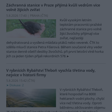
Záchranná stanice v Praze přijímá kvůli vedrům více
volně žijících zvířat
5.8.2026 17:40 | PRAHA (
ČTK
)
Kvůli vysokým letním
teplotám pracovníci pražské
záchranné stanice pro volně
žijící živočichy přijímají více
zvířat, nejčastěji
dehydratovaná a vysílená mláďata ptáků nebo veverek. ČTK to
sdělila mluvčí stanice Petra Fišerová. Během současné vlny veder
stanice denně ošetří desítky živočichů, při první letošní vlně horka
jich za jeden týden přijali rekordních 578.
V rybnících Rybářství Třeboň vyschla třetina vody,
nejvíce v historii firmy
5.8.2026 15:42 (
ČTK
)
Diskuse: 2
V rybnících Rybářství Třeboň,
které hospodaří na 8000
hektarech vodní plochy, chybí
více než třetina vody. Oproti
běžnému zdržovaném objemu