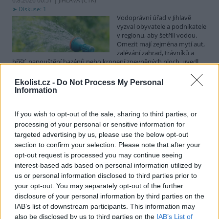
6.8.2026 00:51 | JIHLAVA (
ČTK
)
Diskuse: 1
Vodoprávní úřad v Jihlavě
vyzval obyvatele a podnikatele
v regionu, aby šetřili vodou.
Omezit mají zejména mytí aut,
zalévání zahrad, trávníků a
hřišť, napouštění bazénů nebo kropení zpevněných ploch, uvedl
mluvčí radnice Radovan Daněk. Úřad podle něj bude víc
kontrolovat povolené odběry. Výzva k šetření vodou platí pro
Ekolist.cz -
Do Not Process My Personal
všechny obce spadající pod Jihlavu jako obec s rozšířenou
Information
působností.
If you wish to opt-out of the sale, sharing to third parties, or
Celníci odhalili gang překupníků papoušků, zajistili
processing of your personal or sensitive information for
stovku ptáků
targeted advertising by us, please use the below opt-out
section to confirm your selection. Please note that after your
5.8.2026 20:13 (
ČTK
)
Celníci odhalili gang
opt-out request is processed you may continue seeing
překupníků chráněných druhů
interest-based ads based on personal information utilized by
papoušků působící v několika
us or personal information disclosed to third parties prior to
krajích a zajistili asi stovku
your opt-out. You may separately opt-out of the further
ptáků. S odchytem a
disclosure of your personal information by third parties on the
zajištěním zvířat celníkům pomohly zoo v Praze, Zlíně a Ostravě. V
ostravské zahradě také papoušci nalezli dočasné útočiště. V
IAB’s list of downstream participants. This information may
tiskové zprávě na
webu
celníků to oznámila mluvčí Celní správy ČR
also be disclosed by us to third parties on the
IAB’s List of