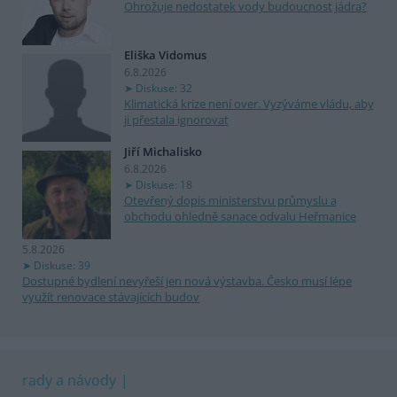
Ohrožuje nedostatek vody budoucnost jádra?
Eliška Vidomus
6.8.2026
Diskuse: 32
Klimatická krize není over. Vyzýváme vládu, aby
ji přestala ignorovat
Jiří Michalisko
6.8.2026
Diskuse: 18
Otevřený dopis ministerstvu průmyslu a
obchodu ohledně sanace odvalu Heřmanice
5.8.2026
Diskuse: 39
Dostupné bydlení nevyřeší jen nová výstavba. Česko musí lépe
využít renovace stávajících budov
rady a návody