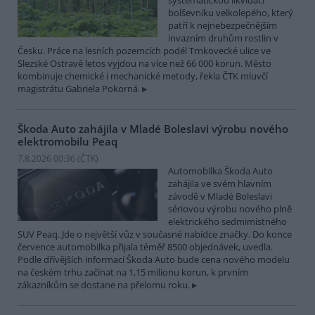
systematickou likvidací
bolševníku velkolepého, který
patří k nejnebezpečnějším
invazním druhům rostlin v
Česku. Práce na lesních pozemcích podél Trnkovecké ulice ve
Slezské Ostravě letos vyjdou na více než 66 000 korun. Město
kombinuje chemické i mechanické metody, řekla ČTK mluvčí
magistrátu Gabriela Pokorná.
Škoda Auto zahájila v Mladé Boleslavi výrobu nového
elektromobilu Peaq
7.8.2026 00:36 (
ČTK
)
Automobilka Škoda Auto
zahájila ve svém hlavním
závodě v Mladé Boleslavi
sériovou výrobu nového plně
elektrického sedmimístného
SUV Peaq. Jde o největší vůz v současné nabídce značky. Do konce
července automobilka přijala téměř 8500 objednávek, uvedla.
Podle dřívějších informací Škoda Auto bude cena nového modelu
na českém trhu začínat na 1,15 milionu korun, k prvním
zákazníkům se dostane na přelomu roku.