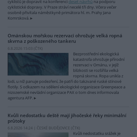
cyklistů je dopravit na konferenci
deset návrhů
na podporu
cyklistické dopravy. V Praze stráví necelé tři dny. Včera večer
osobně přivítala náměstkyně primátora hl. m. Prahy Jana
Komrsková.
Ománskou mořskou rezervaci ohrožuje velká ropná
skvrna z poškozeného tankeru
6.8.2026 15:03 (
ČTK
)
Bezprostřední ekologická
katastrofa ohrožuje přírodní
rezervaci v Ománu, v jejíž
blízkosti se rozšířila velká
ropná skvrna. Ropa unikla z
lodi, u níž panuje podezření, že patří do takzvané ruské stínové
flotily. S odkazem na sdělení ekologické organizace Greenpeace a
nizozemské nevládní organizace PAX o tom dnes informovala
agentura AFP.
Kvůli nedostatku deště mají jihočeské řeky minimální
průtoky
6.8.2026 14:24 | ČESKÉ BUDĚJOVICE (
ČTK
)
Kvůli nedostatku srážek je