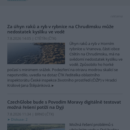
reklama
Za úhyn raků a ryb v rybníce na Chrudimsku může
nedostatek kyslíku ve vodě
7.8.2026 14:05 | CTĚTÍN (
ČTK
)
Úhyn raků a ryb v Horním
rybníce u Vranova, části obce
Ctětín na Chrudimsku, má na
svědomí nedostatek kyslíku ve
vodě. Způsobilo ho horké
počasí s minimem srážek. Podezření na otravu modrou skalicí se
nepotvrdilo, uvedla na dotaz ČTK ředitelka oblastního
inspektorátu České inspekce životního prostředí (ČIŽP) v Hradci
Králové Jana Štěpánková.
CzechGlobe bude s Povodím Moravy digitálně testovat
možná řešení potíží na Dyji
7.8.2026 11:34 | BRNO (
ČTK
)
Diskuse: 2
Možná řešení problémů s
ubýváním vody v Dyji budou