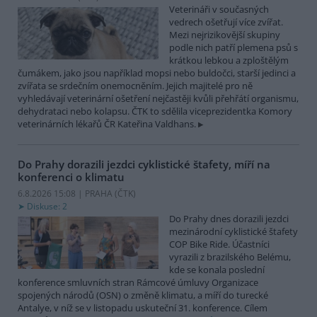
Veterináři v současných
vedrech ošetřují více zvířat.
Mezi nejrizikovější skupiny
podle nich patří plemena psů s
krátkou lebkou a zploštělým
čumákem, jako jsou například mopsi nebo buldočci, starší jedinci a
zvířata se srdečním onemocněním. Jejich majitelé pro ně
vyhledávají veterinární ošetření nejčastěji kvůli přehřátí organismu,
dehydrataci nebo kolapsu. ČTK to sdělila viceprezidentka Komory
veterinárních lékařů ČR Kateřina Valdhans.
Do Prahy dorazili jezdci cyklistické štafety, míří na
konferenci o klimatu
6.8.2026 15:08 | PRAHA (
ČTK
)
Diskuse: 2
Do Prahy dnes dorazili jezdci
mezinárodní cyklistické štafety
COP Bike Ride. Účastníci
vyrazili z brazilského Belému,
kde se konala poslední
konference smluvních stran Rámcové úmluvy Organizace
spojených národů (OSN) o změně klimatu, a míří do turecké
Antalye, v níž se v listopadu uskuteční 31. konference. Cílem