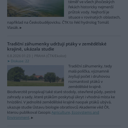
téměř ve všech jihočeských
řekách historicky nejmenší
průtok vody. Nejhorší je
situace v rovinatých oblastech,
například na Českobudějovicku. ČTK to řekl hydrolog Tomáš
Vlasák.
Tradiční záhumenky udržují ptáky v zemědělské
krajině, ukázala studie
6.8.2026 01:23 | PRAHA (
ČTK/Ekolist
)
Diskuse: 22
Tradiční záhumenky, tedy
malá políčka, významně
zvyšují počet i druhovou
rozmanitost ptáků v
zemědělské krajině.
Biodiverzitě prospívají také staré stodoly, otevřené půdy, pestré
zahrady a sady, které ptákům poskytují úkryt i vhodná místa ke
hnízdění. V jednolité zemědělské krajině naopak ptáků ubývá,
ukazuje studie Ústavu biologie obratlovců Akademie věd ČR,
kterou publikoval časopis
Agriculture, Ecosystems and
Environment
.