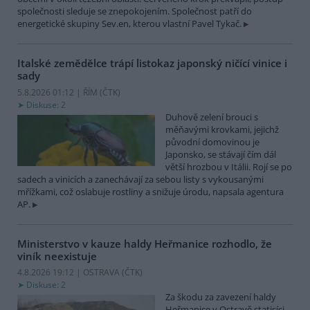
společnosti sleduje se znepokojením. Společnost patří do
energetické skupiny Sev.en, kterou vlastní Pavel Tykač.
Italské zemědělce trápí listokaz japonský ničící vinice i
sady
5.8.2026 01:12 | ŘÍM (
ČTK
)
Diskuse: 2
Duhově zelení brouci s
měňavými krovkami, jejichž
původní domovinou je
Japonsko, se stávají čím dál
větší hrozbou v Itálii. Rojí se po
sadech a vinicích a zanechávají za sebou listy s vykousanými
mřížkami, což oslabuje rostliny a snižuje úrodu, napsala agentura
AP.
Ministerstvo v kauze haldy Heřmanice rozhodlo, že
viník neexistuje
4.8.2026 19:12 | OSTRAVA (
ČTK
)
Diskuse: 2
Za škodu za zavezení haldy
Heřmanice v Ostravě statisíci