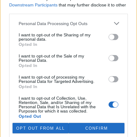
Martina Kaňková. Případem se zabývá policie.
Downstream Participants
that may further disclose it to other
third parties.
Island vyhostí aktivisty bojující proti lovu velryb,
Personal Data Processing Opt Outs
pronásledovali velrybáře
5.8.2026 19:54 (
ČTK
)
I want to opt-out of the Sharing of my
Islandské úřady nařídily
personal data.
vyhoštění 21 aktivistů
Opted In
bojujících proti lovu velryb
poté, co minulý týden
I want to opt-out of the Sale of my
Personal Data.
pobřežní stráž s policií zabavily
Opted In
jejich loď, která pronásledovala velrybářské plavidlo. Pasažéři lodi
patřící nadaci kanadsko-amerického ekologického aktivisty Paula
Watsona jsou od té doby zadržováni v Reykjavíku. Sám Watson na
I want to opt-out of processing my
Personal Data for Targeted Advertising.
palubě nebyl. Píše o tom agentura AFP s odvoláním na islandskou
Opted In
policii.
I want to opt-out of Collection, Use,
Retention, Sale, and/or Sharing of my
Záchranná stanice v Praze přijímá kvůli vedrům více
Personal Data that Is Unrelated with the
volně žijících zvířat
Purposes for which it was collected.
Opted Out
5.8.2026 17:40 | PRAHA (
ČTK
)
Kvůli vysokým letním
OPT OUT FROM ALL
CONFIRM
teplotám pracovníci pražské
záchranné stanice pro volně