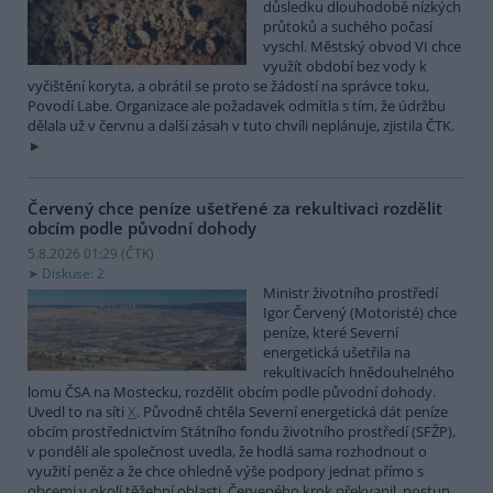
důsledku dlouhodobě nízkých
průtoků a suchého počasí
vyschl. Městský obvod VI chce
využít období bez vody k
vyčištění koryta, a obrátil se proto se žádostí na správce toku,
Povodí Labe. Organizace ale požadavek odmítla s tím, že údržbu
dělala už v červnu a další zásah v tuto chvíli neplánuje, zjistila ČTK.
Červený chce peníze ušetřené za rekultivaci rozdělit
obcím podle původní dohody
5.8.2026 01:29 (
ČTK
)
Diskuse: 2
Ministr životního prostředí
Igor Červený (Motoristé) chce
peníze, které Severní
energetická ušetřila na
rekultivacích hnědouhelného
lomu ČSA na Mostecku, rozdělit obcím podle původní dohody.
Uvedl to na síti
X
. Původně chtěla Severní energetická dát peníze
obcím prostřednictvím Státního fondu životního prostředí (SFŽP),
v pondělí ale společnost uvedla, že hodlá sama rozhodnout o
využití peněz a že chce ohledně výše podpory jednat přímo s
obcemi v okolí těžební oblasti. Červeného krok překvapil, postup