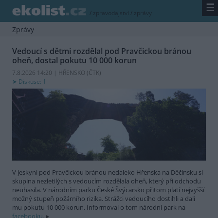
☰
/
zpravodajství
/
zprávy
Zprávy
Vedoucí s dětmi rozdělal pod Pravčickou bránou
oheň, dostal pokutu 10 000 korun
7.8.2026 14:20 | HŘENSKO (
ČTK
)
Diskuse: 1
V jeskyni pod Pravčickou bránou nedaleko Hřenska na Děčínsku si
skupina nezletilých s vedoucím rozdělala oheň, který při odchodu
neuhasila. V národním parku České Švýcarsko přitom platí nejvyšší
možný stupeň požárního rizika. Strážci vedoucího dostihli a dali
mu pokutu 10 000 korun. Informoval o tom národní park na
facebooku.