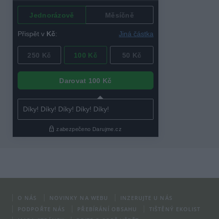
O NÁS
NOVINKY NA WEBU
INZERUJTE U NÁS
PODPOŘTE NÁS
PŘEBÍRÁNÍ OBSAHU
TIŠTĚNÝ EKOLIST