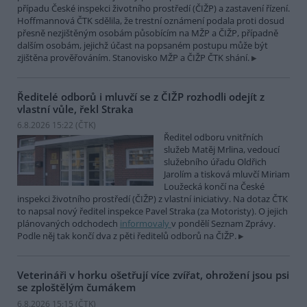
případu České inspekci životního prostředí (ČIŽP) a zastavení řízení.
Hoffmannová ČTK sdělila, že trestní oznámení podala proti dosud
přesně nezjištěným osobám působícím na MŽP a ČIŽP, případně
dalším osobám, jejichž účast na popsaném postupu může být
zjištěna prověřováním. Stanovisko MŽP a ČIŽP ČTK shání.
Ředitelé odborů i mluvčí se z ČIŽP rozhodli odejít z
vlastní vůle, řekl Straka
6.8.2026 15:22 (
ČTK
)
Ředitel odboru vnitřních
služeb Matěj Mrlina, vedoucí
služebního úřadu Oldřich
Jarolím a tisková mluvčí Miriam
Loužecká končí na České
inspekci životního prostředí (ČIŽP) z vlastní iniciativy. Na dotaz ČTK
to napsal nový ředitel inspekce Pavel Straka (za Motoristy). O jejich
plánovaných odchodech
informovaly
v pondělí Seznam Zprávy.
Podle něj tak končí dva z pěti ředitelů odborů na ČIŽP.
Veterináři v horku ošetřují více zvířat, ohrožení jsou psi
se zploštělým čumákem
6.8.2026 15:15 (
ČTK
)