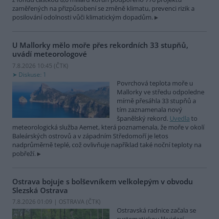
zaměřených na přizpůsobení se změně klimatu, prevenci rizik a
posilování odolnosti vůči klimatickým dopadům.
U Mallorky mělo moře přes rekordních 33 stupňů,
uvádí meteorologové
7.8.2026 10:45 (
ČTK
)
Diskuse: 1
Povrchová teplota moře u
Mallorky ve středu odpoledne
mírně přesáhla 33 stupňů a
tím zaznamenala nový
španělský rekord.
Uvedla
to
meteorologická služba Aemet, která poznamenala, že moře v okolí
Baleárských ostrovů a v západním Středomoří je letos
nadprůměrně teplé, což ovlivňuje například také noční teploty na
pobřeží.
Ostrava bojuje s bolševníkem velkolepým v obvodu
Slezská Ostrava
7.8.2026 01:09 | OSTRAVA (
ČTK
)
Ostravská radnice začala se