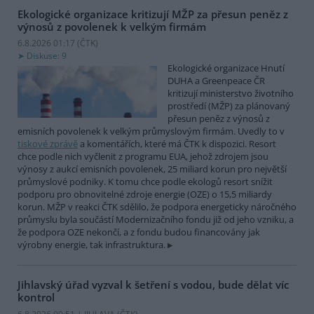
Ekologické organizace kritizují MŽP za přesun peněz z
výnosů z povolenek k velkým firmám
6.8.2026 01:17 (
ČTK
)
Diskuse: 9
Ekologické organizace Hnutí
DUHA a Greenpeace ČR
kritizují ministerstvo životního
prostředí (MŽP) za plánovaný
přesun peněz z výnosů z
emisních povolenek k velkým průmyslovým firmám. Uvedly to v
tiskové zprávě
a komentářích, které má ČTK k dispozici. Resort
chce podle nich vyčlenit z programu EUA, jehož zdrojem jsou
výnosy z aukcí emisních povolenek, 25 miliard korun pro největší
průmyslové podniky. K tomu chce podle ekologů resort snížit
podporu pro obnovitelné zdroje energie (OZE) o 15,5 miliardy
korun. MŽP v reakci ČTK sdělilo, že podpora energeticky náročného
průmyslu byla součástí Modernizačního fondu již od jeho vzniku, a
že podpora OZE nekončí, a z fondu budou financovány jak
výrobny energie, tak infrastruktura.
Jihlavský úřad vyzval k šetření s vodou, bude dělat víc
kontrol