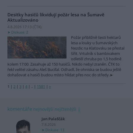
Desítky hasičů likvidují požár lesa na Šumavě
Aktualizováno
4.8.2026 17:13 (
ČTK
)
Diskuse: 2
Požár přibližně šesti hektarů
lesa a louky u šumavských
Nezdic na Klatovsku se přestal
šířit. Vrtulník s bambivakem
odletěl zhruba po 1,5 hodině
kolem 17:00. Zasahuje až 150 hasičů. Nikdo nebyl zraněn. ČTK to
řekl velitel zásahu Aleš Bucifal. Odhadl, že ohniska se budou ještě
dohašovat a hasiči budou místo hlídat přes noc do středy.
1
|
2
|
3
|
4
|
..
|
1581
|
»
komentáře
nejnovější
nejčtenější
Jan Palaščák
7.8.2026
Diskuse: 13