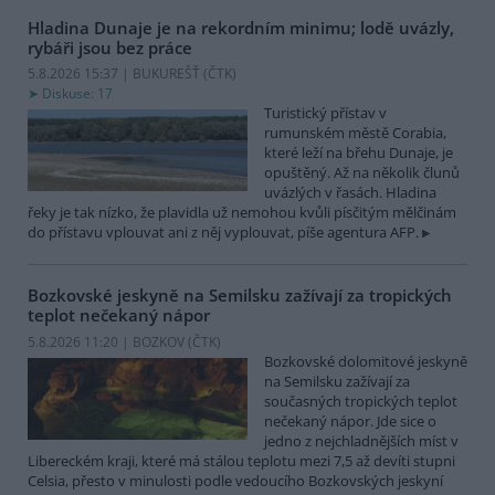
Hladina Dunaje je na rekordním minimu; lodě uvázly,
rybáři jsou bez práce
5.8.2026 15:37 | BUKUREŠŤ (
ČTK
)
Diskuse: 17
Turistický přístav v
rumunském městě Corabia,
které leží na břehu Dunaje, je
opuštěný. Až na několik člunů
uvázlých v řasách. Hladina
řeky je tak nízko, že plavidla už nemohou kvůli písčitým mělčinám
do přístavu vplouvat ani z něj vyplouvat, píše agentura AFP.
Bozkovské jeskyně na Semilsku zažívají za tropických
teplot nečekaný nápor
5.8.2026 11:20 | BOZKOV (
ČTK
)
Bozkovské dolomitové jeskyně
na Semilsku zažívají za
současných tropických teplot
nečekaný nápor. Jde sice o
jedno z nejchladnějších míst v
Libereckém kraji, které má stálou teplotu mezi 7,5 až devíti stupni
Celsia, přesto v minulosti podle vedoucího Bozkovských jeskyní