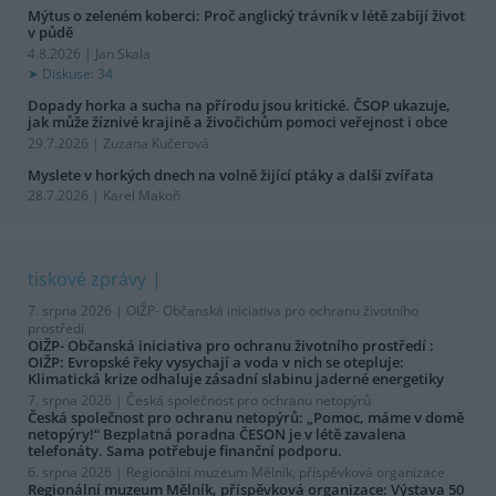
Mýtus o zeleném koberci: Proč anglický trávník v létě zabíjí život
v půdě
4.8.2026 | Jan Skala
Diskuse: 34
Dopady horka a sucha na přírodu jsou kritické. ČSOP ukazuje,
jak může žíznivé krajině a živočichům pomoci veřejnost i obce
29.7.2026 | Zuzana Kučerová
Myslete v horkých dnech na volně žijící ptáky a další zvířata
28.7.2026 | Karel Makoň
tiskové zprávy
7. srpna 2026 |
OIŽP- Občanská iniciativa pro ochranu životního
prostředí
OIŽP- Občanská iniciativa pro ochranu životního prostředí :
OIŽP: Evropské řeky vysychají a voda v nich se otepluje:
Klimatická krize odhaluje zásadní slabinu jaderné energetiky
7. srpna 2026 |
Česká společnost pro ochranu netopýrů
Česká společnost pro ochranu netopýrů: „Pomoc, máme v domě
netopýry!“ Bezplatná poradna ČESON je v létě zavalena
telefonáty. Sama potřebuje finanční podporu.
6. srpna 2026 |
Regionální muzeum Mělník, příspěvková organizace
Regionální muzeum Mělník, příspěvková organizace: Výstava 50