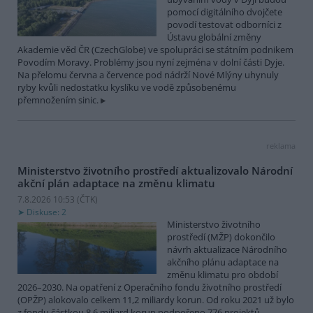
pomocí digitálního dvojčete
povodí testovat odborníci z
Ústavu globální změny
Akademie věd ČR (CzechGlobe) ve spolupráci se státním podnikem
Povodím Moravy. Problémy jsou nyní zejména v dolní části Dyje.
Na přelomu června a července pod nádrží Nové Mlýny uhynuly
ryby kvůli nedostatku kyslíku ve vodě způsobenému
přemnožením sinic.
reklama
Ministerstvo životního prostředí aktualizovalo Národní
akční plán adaptace na změnu klimatu
7.8.2026 10:53 (
ČTK
)
Diskuse: 2
Ministerstvo životního
prostředí (MŽP) dokončilo
návrh aktualizace Národního
akčního plánu adaptace na
změnu klimatu pro období
2026–2030. Na opatření z Operačního fondu životního prostředí
(OPŽP) alokovalo celkem 11,2 miliardy korun. Od roku 2021 už bylo
z fondu částkou 8,6 miliard korun podpořeno 776 projektů