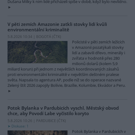
Dušana Milky k nim lidé přicházeli spíše v době, když bylo nevlídno.
V pěti zemích Amazonie zatkli stovky lidí kvůli
environmentální kriminalitě
5.8.2026 10:34 | BOGOTÁ (
ČTK
)
Policisté v pěti zemích ležících
v Amazonii pozatýkali stovky
lidí a zabavili dřevo, minerály i
zvířata v hodnotě přes 280
milionů dolarů (kolem 5,9
miliard korun) při jednom z největších koordinovaných zásahů
proti environmentální kriminalitě v největším deštném pralese
světa. Napsala to agentura AP, podle níž se do operace nazvané
Zelený štít 2026 zapojily Bolívie, Brazílie, Kolumbie, Ekvádor a Peru.
Potok Bylanka v Pardubicích vyschl. Městský obvod
chce, aby Povodí Labe vyčistilo koryto
5.8.2026 10:26 | PARDUBICE (
ČTK
)
Diskuse: 1
Potok Bylanka v Pardubicích v