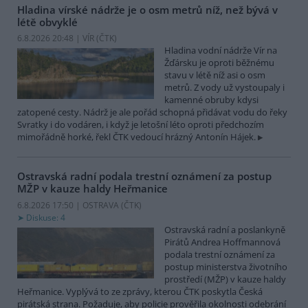
Hladina vírské nádrže je o osm metrů níž, než bývá v
létě obvyklé
6.8.2026 20:48 | VÍR (
ČTK
)
Hladina vodní nádrže Vír na
Žďársku je oproti běžnému
stavu v létě níž asi o osm
metrů. Z vody už vystoupaly i
kamenné obruby kdysi
zatopené cesty. Nádrž je ale pořád schopná přidávat vodu do řeky
Svratky i do vodáren, i když je letošní léto oproti předchozím
mimořádně horké, řekl ČTK vedoucí hrázný Antonín Hájek.
Ostravská radní podala trestní oznámení za postup
MŽP v kauze haldy Heřmanice
6.8.2026 17:50 | OSTRAVA (
ČTK
)
Diskuse: 4
Ostravská radní a poslankyně
Pirátů Andrea Hoffmannová
podala trestní oznámení za
postup ministerstva životního
prostředí (MŽP) v kauze haldy
Heřmanice. Vyplývá to ze zprávy, kterou ČTK poskytla Česká
pirátská strana. Požaduje, aby policie prověřila okolnosti odebrání