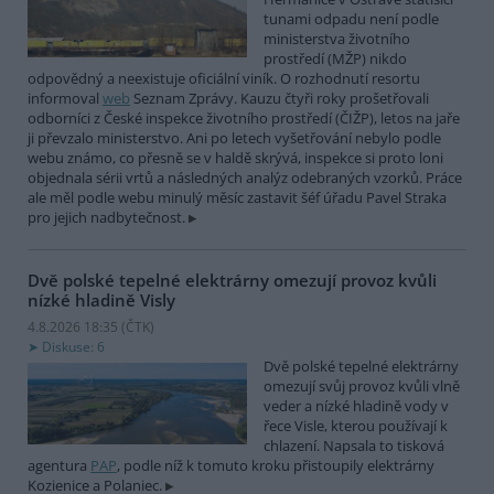
tunami odpadu není podle
ministerstva životního
prostředí (MŽP) nikdo
odpovědný a neexistuje oficiální viník. O rozhodnutí resortu
informoval
web
Seznam Zprávy. Kauzu čtyři roky prošetřovali
odborníci z České inspekce životního prostředí (ČIŽP), letos na jaře
ji převzalo ministerstvo. Ani po letech vyšetřování nebylo podle
webu známo, co přesně se v haldě skrývá, inspekce si proto loni
objednala sérii vrtů a následných analýz odebraných vzorků. Práce
ale měl podle webu minulý měsíc zastavit šéf úřadu Pavel Straka
pro jejich nadbytečnost.
Dvě polské tepelné elektrárny omezují provoz kvůli
nízké hladině Visly
4.8.2026 18:35 (
ČTK
)
Diskuse: 6
Dvě polské tepelné elektrárny
omezují svůj provoz kvůli vlně
veder a nízké hladině vody v
řece Visle, kterou používají k
chlazení. Napsala to tisková
agentura
PAP
, podle níž k tomuto kroku přistoupily elektrárny
Kozienice a Polaniec.