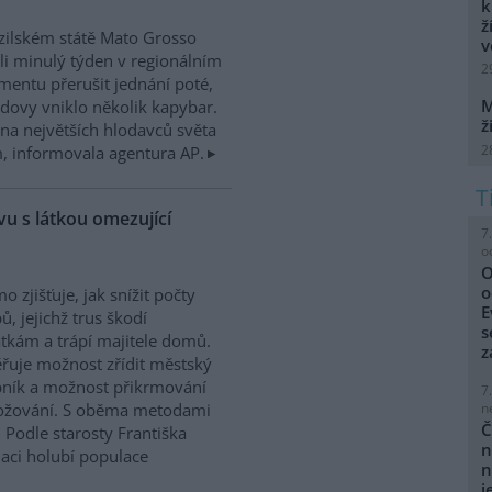
k
ž
zilském státě Mato Grosso
v
i minulý týden v regionálním
2
mentu přerušit jednání poté,
M
dovy vniklo několik kapybar.
ž
na největších hlodavců světa
2
 informovala agentura AP.
u s látkou omezující
7
o
O
o
o zjišťuje, jak snížit počty
E
ů, jejichž trus škodí
s
kám a trápí majitele domů.
z
řuje možnost zřídit městský
ník a možnost přikrmování
7
n
nožování. S oběma metodami
Č
 Podle starosty Františka
n
laci holubí populace
n
j