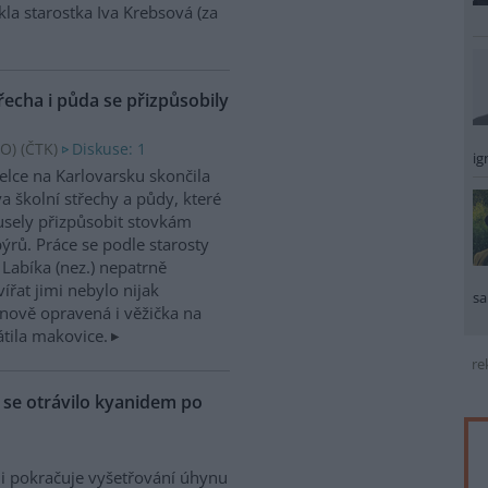
kla starostka Iva Krebsová (za
řecha i půda se přizpůsobily
O) (
ČTK
)
Diskuse: 1
ig
elce na Karlovarsku skončila
a školní střechy a půdy, které
sely přizpůsobit stovkám
ýrů. Práce se podle starosty
 Labíka (nez.) nepatrně
ířat jimi nebylo nijak
sa
nově opravená i věžička na
átila makovice.
re
ů se otrávilo kyanidem po
i pokračuje vyšetřování úhynu