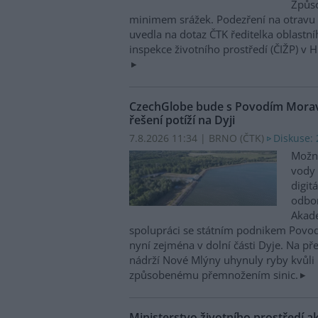
Způso
minimem srážek. Podezření na otravu 
uvedla na dotaz ČTK ředitelka oblastn
inspekce životního prostředí (ČIŽP) v 
CzechGlobe bude s Povodím Moravy
řešení potíží na Dyji
7.8.2026 11:34 | BRNO (
ČTK
)
Diskuse: 
Možn
vody 
digit
odbor
Akade
spolupráci se státním podnikem Povo
nyní zejména v dolní části Dyje. Na p
nádrží Nové Mlýny uhynuly ryby kvůli 
způsobenému přemnožením sinic.
Ministerstvo životního prostředí a