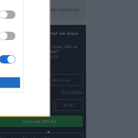
pátek) 16:30
arma CityCamp
(Tábory, výlety a pobytové
kce, Praha 10 )