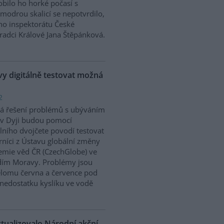
bilo ho horké počasí s
modrou skalicí se nepotvrdilo,
ího inspektorátu České
Hradci Králové Jana Štěpánková.
 digitálně testovat možná
2
á řešení problémů s ubýváním
v Dyji budou pomocí
álního dvojčete povodí testovat
níci z Ústavu globální změny
mie věd ČR (CzechGlobe) ve
dím Moravy. Problémy jsou
řelomu června a července pod
nedostatku kyslíku ve vodě
ktualizovalo Národní akční