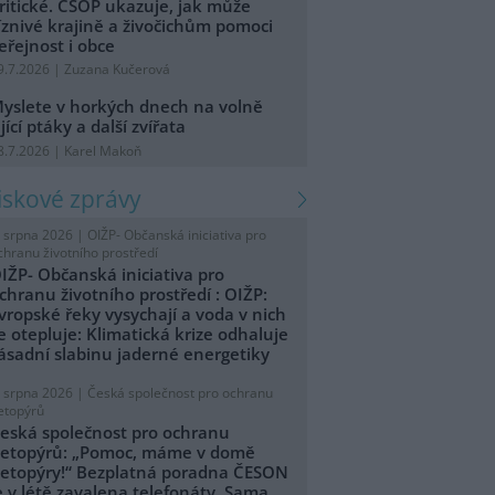
ritické. ČSOP ukazuje, jak může
íznivé krajině a živočichům pomoci
eřejnost i obce
9.7.2026 | Zuzana Kučerová
yslete v horkých dnech na volně
ijící ptáky a další zvířata
8.7.2026 | Karel Makoň
tiskové zprávy
. srpna 2026 |
OIŽP- Občanská iniciativa pro
chranu životního prostředí
IŽP- Občanská iniciativa pro
chranu životního prostředí : OIŽP:
vropské řeky vysychají a voda v nich
e otepluje: Klimatická krize odhaluje
ásadní slabinu jaderné energetiky
. srpna 2026 |
Česká společnost pro ochranu
etopýrů
eská společnost pro ochranu
etopýrů: „Pomoc, máme v domě
etopýry!“ Bezplatná poradna ČESON
e v létě zavalena telefonáty. Sama