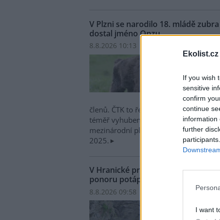
V Plzni se narodilo 18. mládě zub
dostal jméno Onzu
8.8.2026 10:13 | PLZEŇ (
ČTK
)
Ekolist.cz
V plz
narod
If you wish 
evrop
sensitive in
zoo z
confirm you
jméno
continue se
členů. ČTK to řekl mluvčí zahrady Mar
information 
téměř vyhubený druh největšího savce 
further disc
mezinárodní plemenná kniha a nedávn
participants
2025.
Downstream 
V Hranické propasti na Přerovsku
ponoru potápěč
Persona
8.8.2026 09:58 | HRANICE (
ČTK
)
Diskus
V Hra
I want t
zatop