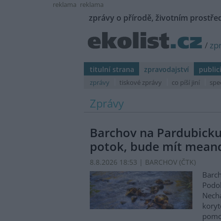
reklama
reklama
zprávy o přírodě, životním prostřed
/
zp
titulní strana
zpravodajství
public
zprávy
tiskové zprávy
co píší jiní
spe
Zprávy
Barchov na Pardubicku
potok, bude mít mean
8.8.2026 18:53 | BARCHOV (
ČTK
)
Barch
Podol
Nechá
koryt
pomo