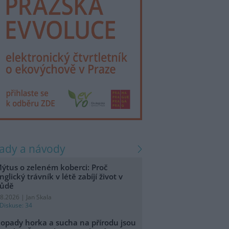
rady a návody
ýtus o zeleném koberci: Proč
nglický trávník v létě zabíjí život v
ůdě
.8.2026 | Jan Skala
Diskuse: 34
opady horka a sucha na přírodu jsou