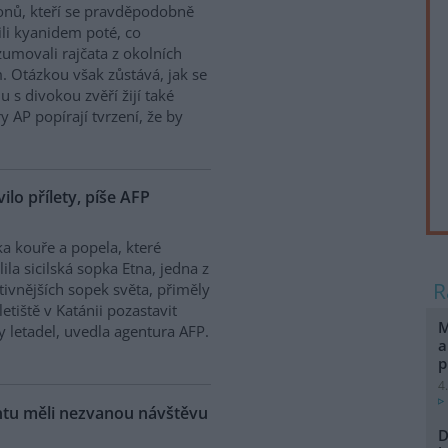
onů, kteří se pravděpodobně
ili kyanidem poté, co
umovali rajčata z okolních
. Otázkou však zůstává, jak se
 s divokou zvěří žijí také
y AP popírají tvrzení, že by
vilo přílety, píše AFP
a kouře a popela, které
lila sicilská sopka Etna, jedna z
tivnějších sopek světa, přiměly
letiště v Katánii pozastavit
M
ty letadel, uvedla agentura AFP.
a
p
4
ntu měli nezvanou návštěvu
D