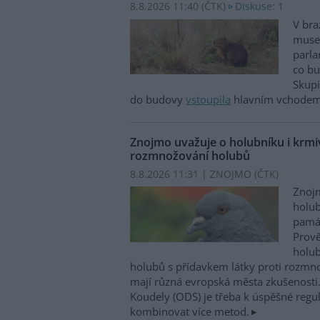
8.8.2026 11:40 (
ČTK
)
Diskuse: 1
V bra
musel
parla
co bu
Skupi
do budovy
vstoupila
hlavním vchodem,
Znojmo uvažuje o holubníku i krmiv
rozmnožování holubů
8.8.2026 11:31 | ZNOJMO (
ČTK
)
Znojm
holub
památ
Prově
holub
holubů s přídavkem látky proti rozm
mají různá evropská města zkušenosti.
Koudely (ODS) je třeba k úspěšné regu
kombinovat více metod.