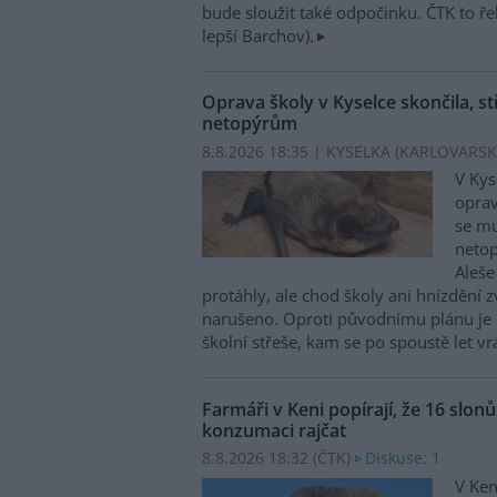
bude sloužit také odpočinku. ČTK to ře
lepší Barchov).
Oprava školy v Kyselce skončila, st
netopýrům
8.8.2026 18:35 | KYSELKA (KARLOVARSK
V Kys
oprav
se mu
netop
Aleše
protáhly, ale chod školy ani hnízdění zv
narušeno. Oproti původnímu plánu je 
školní střeše, kam se po spoustě let vr
Farmáři v Keni popírají, že 16 slon
konzumaci rajčat
8.8.2026 18:32 (
ČTK
)
Diskuse: 1
V Ken