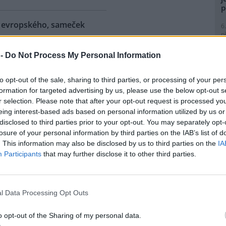
p
ra evropského, sameček
6
p
R
p
 -
Do Not Process My Personal Information
eňské zoologické zahradě se
l
ilo 18. mládě zubra
to opt-out of the sale, sharing to third parties, or processing of your per
ského od roku 1997, kdy tato
formation for targeted advertising by us, please use the below opt-out s
ubry chová. Sameček dostal
r selection. Please note that after your opt-out request is processed y
 Onzu. Stádo má teď pět
eing interest-based ads based on personal information utilized by us or
tin Vobruba. Pro tento nedávno
1
disclosed to third parties prior to your opt-out. You may separately opt-
Evropy je vedena nejstarší
(
losure of your personal information by third parties on the IAB’s list of
o byla vydána nová za rok
H
. This information may also be disclosed by us to third parties on the
IA
p
Participants
that may further disclose it to other third parties.
a
1
 zemřel při průzkumném
(
P
l Data Processing Opt Outs
e: 1
le
)
nické propasti, nejhlubší
o opt-out of the Sharing of my personal data.
ené jeskyni na světě, zemřel
1