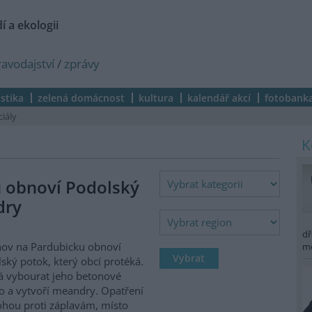
í a ekologii
ravodajství
/
zprávy
istika
zelená domácnost
kultura
kalendář akcí
fotobank
ciály
 obnoví Podolský
dry
dř
ov na Pardubicku obnoví
m
ský potok, který obcí protéká.
 vybourat jeho betonové
o a vytvoří meandry. Opatření
hou proti záplavám, místo