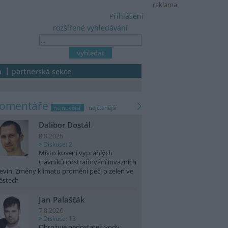
reklama
Přihlášení
rozšířené vyhledávání
a
partnerská sekce
komentáře
nejnovější
nejčtenější
Dalibor Dostál
8.8.2026
Diskuse: 2
Místo kosení vyprahlých
trávníků odstraňování invazních
evin. Změny klimatu promění péči o zeleň ve
ěstech
Jan Palaščák
7.8.2026
Diskuse: 13
Ohrožuje nedostatek vody