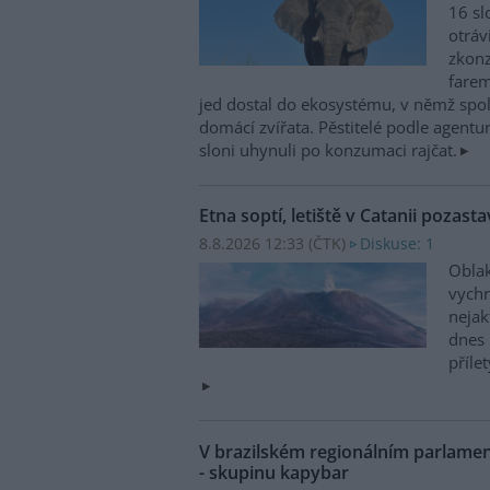
16 sl
otráv
zkonz
farem
jed dostal do ekosystému, v němž spolu
domácí zvířata. Pěstitelé podle agentur
sloni uhynuli po konzumaci rajčat.
Etna soptí, letiště v Catanii pozasta
8.8.2026 12:33 (
ČTK
)
Diskuse: 1
Oblak
vychr
nejak
dnes 
příle
V brazilském regionálním parlame
- skupinu kapybar