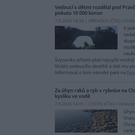
Vedoucí s dětmi rozdělal pod Prav
pokutu 10 000 korun
7.8.2026 14:20 | HŘENSKO (
ČTK
)
Disku
V jes
nedal
skupi
rozdě
neuha
Švýcarsko přitom platí nejvyšší možný 
Strážci vedoucího dostihli a dali mu p
Informoval o tom národní park na
fac
Za úhyn raků a ryb v rybníce na 
kyslíku ve vodě
7.8.2026 14:05 | CTĚTÍN (
ČTK
)
Diskuse:
Úhyn 
Vrano
Chru
nedos