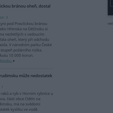
čickou bránou oheň, dostal
se: 3
kyni pod Pravčickou bránou
rek
eko Hřenska na Děčínsku si
na nezletilých s vedoucím
lala oheň, který při odchodu
sila. V národním parku České
stupeň požárního rizika.
okutu 10 000 korun.
ebooku.
Chrudimsku může nedostatek
 1
raků a ryb v Horním rybníce u
va, části obce Ctětín na
dimsku, má na svědomí
tatek kyslíku ve vodě.