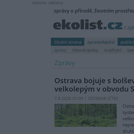
reklama
reklama
zprávy o přírodě, životním prostřed
/
zp
titulní strana
zpravodajství
public
zprávy
tiskové zprávy
co píší jiní
spe
Zprávy
Ostrava bojuje s bolš
velkolepým v obvodu S
7.8.2026 01:09 | OSTRAVA (
ČTK
)
Ostra
syste
velko
nejn
druhů