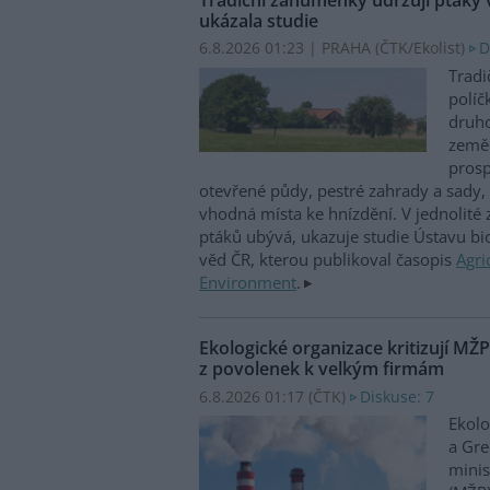
ukázala studie
6.8.2026 01:23 | PRAHA (
ČTK/Ekolist
)
D
Tradi
políč
druho
zeměd
prosp
otevřené půdy, pestré zahrady a sady, 
vhodná místa ke hnízdění. V jednolité
ptáků ubývá, ukazuje studie Ústavu b
věd ČR, kterou publikoval časopis
Agri
Environment
.
Ekologické organizace kritizují MŽ
z povolenek k velkým firmám
6.8.2026 01:17 (
ČTK
)
Diskuse: 7
Ekolo
a Gre
minis