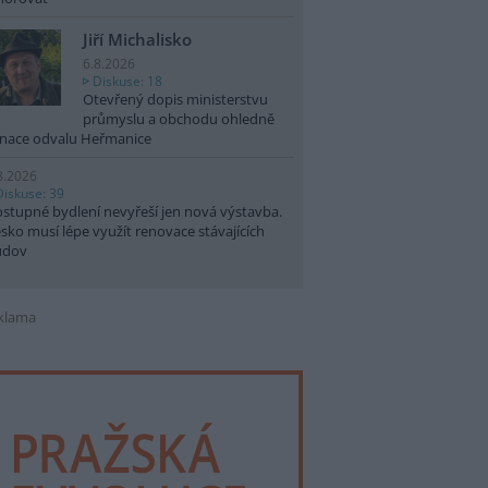
Jiří Michalisko
6.8.2026
Diskuse: 18
Otevřený dopis ministerstvu
průmyslu a obchodu ohledně
nace odvalu Heřmanice
8.2026
Diskuse: 39
stupné bydlení nevyřeší jen nová výstavba.
sko musí lépe využít renovace stávajících
udov
klama