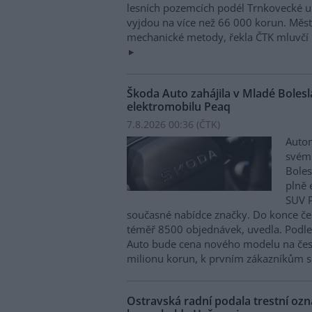
lesních pozemcích podél Trnkovecké ul
vyjdou na více než 66 000 korun. Měs
mechanické metody, řekla ČTK mluvčí 
Škoda Auto zahájila v Mladé Boles
elektromobilu Peaq
7.8.2026 00:36 (
ČTK
)
Autom
svém
Boles
plně 
SUV P
současné nabídce značky. Do konce če
téměř 8500 objednávek, uvedla. Podle 
Auto bude cena nového modelu na čes
milionu korun, k prvním zákazníkům s
Ostravská radní podala trestní oz