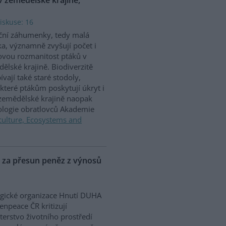
iskuse: 16
ční záhumenky, tedy malá
ka, významně zvyšují počet i
vou rozmanitost ptáků v
ělské krajině. Biodiverzitě
ívají také staré stodoly,
které ptákům poskytují úkryt i
 zemědělské krajině naopak
iologie obratlovců Akademie
culture, Ecosystems and
P za přesun peněz z výnosů
gické organizace Hnutí DUHA
enpeace ČR kritizují
terstvo životního prostředí