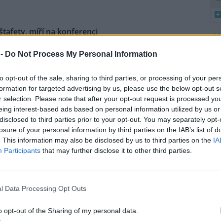
 štafety, míří na konferenci
8
 2
 -
Do Not Process My Personal Information
K
ahy dnes dorazili jezdci
O
árodní cyklistické štafety COP
to opt-out of the sale, sharing to third parties, or processing of your per
Ride. Účastníci vyrazili z
9
formation for targeted advertising by us, please use the below opt-out s
O
lského Belému, kde se konala
r selection. Please note that after your opt-out request is processed y
s
dní konference smluvních
eing interest-based ads based on personal information utilized by us or
ojených národů (OSN) o změně
disclosed to third parties prior to your opt-out. You may separately opt-
1
íž se v listopadu uskuteční 31.
(
losure of your personal information by third parties on the IAB’s list of
 na konferenci
deset návrhů
na
H
. This information may also be disclosed by us to third parties on the
IA
p
ráví necelé tři dny. Včera
Participants
that may further disclose it to other third parties.
a
mátora hl. m. Prahy Jana
l Data Processing Opt Outs
uje velká ropná skvrna z
o opt-out of the Sharing of my personal data.