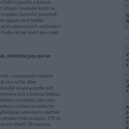
 Oldřich Jarolím a tisková
2
í Miriam Loužecká končí na
 inspekci životního prostředí
M
K to napsal nový ředitel
ž
 O jejich plánovaných odchodech
2
Podle něj tak končí dva z pěti
1
V
řat, ohrožení jsou psi se
v
k
1
ináři v současných vedrech
V
ují více zvířat. Mezi
c
zikovější skupiny podle nich
T
 plemena psů s krátkou lebkou
oštělým čumákem, jako jsou
7
edinci a zvířata se srdečním
A
hledávají veterinární ošetření
p
o
ehydrataci nebo kolapsu. ČTK to
P
árních lékařů ČR Kateřina
k