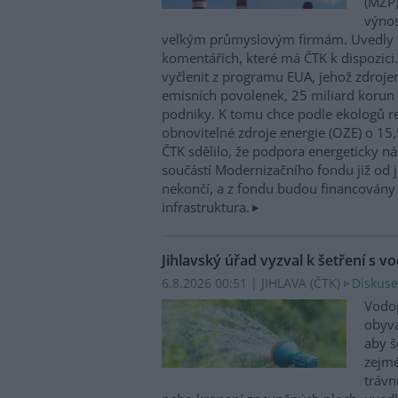
(MŽP)
výnos
velkým průmyslovým firmám. Uvedly 
komentářích, které má ČTK k dispozici.
vyčlenit z programu EUA, jehož zdroje
emisních povolenek, 25 miliard korun
podniky. K tomu chce podle ekologů re
obnovitelné zdroje energie (OZE) o 15,
ČTK sdělilo, že podpora energeticky 
součástí Modernizačního fondu již od 
nekončí, a z fondu budou financovány 
infrastruktura.
Jihlavský úřad vyzval k šetření s v
6.8.2026 00:51 | JIHLAVA (
ČTK
)
Diskuse
Vodop
obyva
aby š
zejmé
trávn