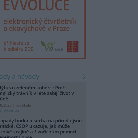
rady a návody
ýtus o zeleném koberci: Proč
nglický trávník v létě zabíjí život v
ůdě
.8.2026 | Jan Skala
Diskuse: 32
opady horka a sucha na přírodu jsou
ritické. ČSOP ukazuje, jak může
íznivé krajině a živočichům pomoci
eřejnost i obce