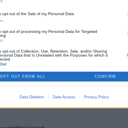
In
ostřední ekologická katastrofa
uje přírodní rezervaci v
o opt-out of the Sale of my Personal Data.
, v jejíž blízkosti se rozšířila
In
 ropná skvrna. Ropa unikla z
 u níž panuje podezření, že
to opt-out of processing my Personal Data for Targeted
ing.
. S odkazem na sdělení
In
izozemské nevládní organizace
 AFP.
o opt-out of Collection, Use, Retention, Sale, and/or Sharing
ersonal Data that Is Unrelated with the Purposes for which it
lected.
Out
ské řeky minimální průtoky
K
)
OPT OUT FROM ALL
CONFIRM
 nedostatku srážek je téměř ve
 jihočeských řekách historicky
nší průtok vody. Nejhorší je
Data Deletion
Data Access
Privacy Policy
ce v rovinatých oblastech,
rek
klad na Českobudějovicku. ČTK
v zemědělské krajině,