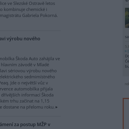
ice ve Slezské Ostravě letos
to kombinuje chemické i
magistrátu Gabriela Pokorná.
sa
lavi výrobu nového
5.
Do
obilka Škoda Auto zahájila ve
Če
 hlavním závodě v Mladé
b
lavi sériovou výrobu nového
elektrického sedmimístného
eaq. Jde o největší vůz v
re
rvence automobilka přijala
dřívějších informací Škoda
kém trhu začínat na 1,15
e dostane na přelomu roku.
námení za postup MŽP v