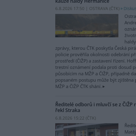
kauze haldy Heřmanice
6.8.2026 17:50 | OSTRAVA (
ČTK
)
Diskus
Ostra
Andre
oznám
život
haldy
zprávy, kterou ČTK poskytla Česká pirá
policie prověřila okolnosti odebrání p
prostředí (ČIŽP) a zastavení řízení. Ho
trestní oznámení podala proti dosud 
působícím na MŽP a ČIŽP, případně dal
popsaném postupu může být zjištěna 
MŽP a ČIŽP ČTK shání.
Ředitelé odborů i mluvčí se z ČIŽP r
řekl Straka
6.8.2026 15:22 (
ČTK
)
Ředit
Matěj