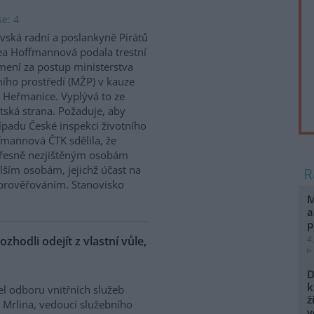
e: 4
vská radní a poslankyně Pirátů
a Hoffmannová podala trestní
ení za postup ministerstva
ního prostředí (MŽP) v kauze
 Heřmanice. Vyplývá to ze
tská strana. Požaduje, aby
řípadu České inspekci životního
ffmannová ČTK sdělila, že
přesně nezjištěným osobám
ším osobám, jejichž účast na
prověřováním. Stanovisko
M
a
p
ozhodli odejít z vlastní vůle,
4
D
k
el odboru vnitřních služeb
ž
 Mrlina, vedoucí služebního
v