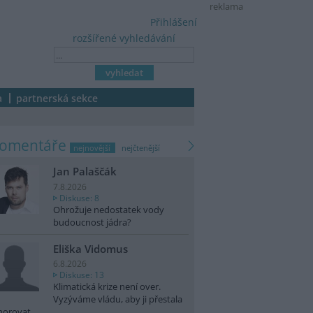
reklama
Přihlášení
rozšířené vyhledávání
a
partnerská sekce
komentáře
nejnovější
nejčtenější
Jan Palaščák
7.8.2026
Diskuse: 8
Ohrožuje nedostatek vody
budoucnost jádra?
Eliška Vidomus
6.8.2026
Diskuse: 13
Klimatická krize není over.
Vyzýváme vládu, aby ji přestala
norovat