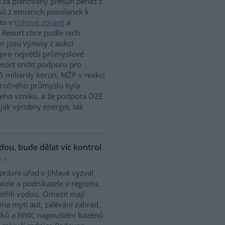
 za plánovaný přesun peněz z
ů z emisních povolenek k
to v
tiskové zprávě
a
 Resort chce podle nich
m jsou výnosy z aukcí
 pro největší průmyslové
sort snížit podporu pro
5 miliardy korun. MŽP v reakci
náročného průmyslu byla
jeho vzniku, a že podpora OZE
jak výrobny energie, tak
odou, bude dělat víc kontrol
: 1
rávní úřad v Jihlavě vyzval
tele a podnikatele v regionu,
etřili vodou. Omezit mají
na mytí aut, zalévání zahrad,
íků a hřišť, napouštění bazénů