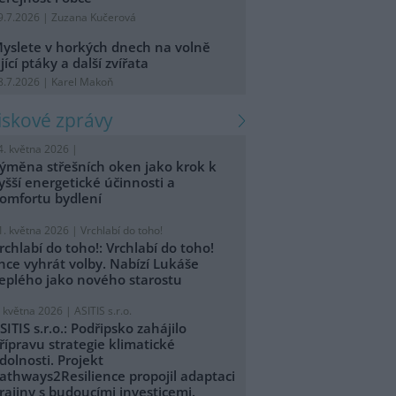
9.7.2026 | Zuzana Kučerová
yslete v horkých dnech na volně
ijící ptáky a další zvířata
8.7.2026 | Karel Makoň
tiskové zprávy
4. května 2026 |
ýměna střešních oken jako krok k
yšší energetické účinnosti a
omfortu bydlení
1. května 2026 |
Vrchlabí do toho!
rchlabí do toho!: Vrchlabí do toho!
hce vyhrát volby. Nabízí Lukáše
eplého jako nového starostu
. května 2026 |
ASITIS s.r.o.
SITIS s.r.o.: Podřipsko zahájilo
řípravu strategie klimatické
dolnosti. Projekt
athways2Resilience propojil adaptaci
rajiny s budoucími investicemi.