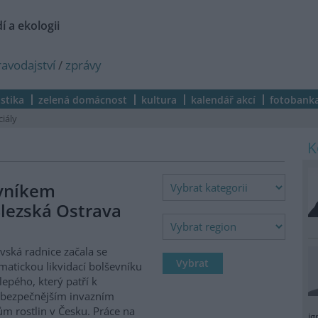
í a ekologii
ravodajství
/
zprávy
istika
zelená domácnost
kultura
kalendář akcí
fotobank
ciály
evníkem
lezská Ostrava
vská radnice začala se
matickou likvidací bolševníku
lepého, který patří k
ebezpečnějším invazním
m rostlin v Česku. Práce na
ig