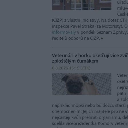
úřadu
mluvč
České
(ČIŽP) z vlastní iniciativy. Na dotaz ČT
inspekce Pavel Straka (za Motoristy).
informovaly
v pondělí Seznam Zprávy. 
ředitelů odborů na ČIŽP.
Veterináři v horku ošetřují více zví
zploštělým čumákem
6.8.2026 15:15 (
ČTK
)
Veter
ošetř
nejri
patří
a zpl
například mopsi nebo buldočci, starší j
onemocněním. Jejich majitelé pro ně vy
nejčastěji kvůli přehřátí organismu, d
sdělila viceprezidentka Komory veterin