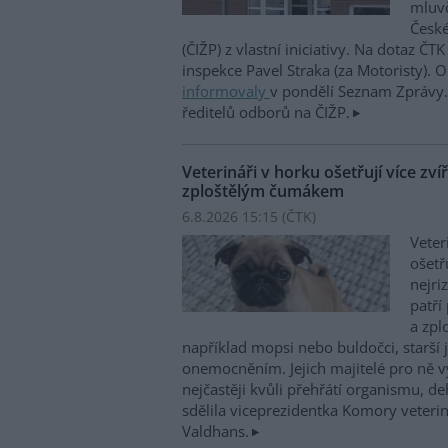
mluvč
České
(ČIŽP) z vlastní iniciativy. Na dotaz ČT
inspekce Pavel Straka (za Motoristy).
informovaly
v pondělí Seznam Zprávy. 
ředitelů odborů na ČIŽP.
Veterináři v horku ošetřují více zví
zploštělým čumákem
6.8.2026 15:15 (
ČTK
)
Veter
ošetř
nejri
patří
a zpl
například mopsi nebo buldočci, starší j
onemocněním. Jejich majitelé pro ně vy
nejčastěji kvůli přehřátí organismu, d
sdělila viceprezidentka Komory veterin
Valdhans.