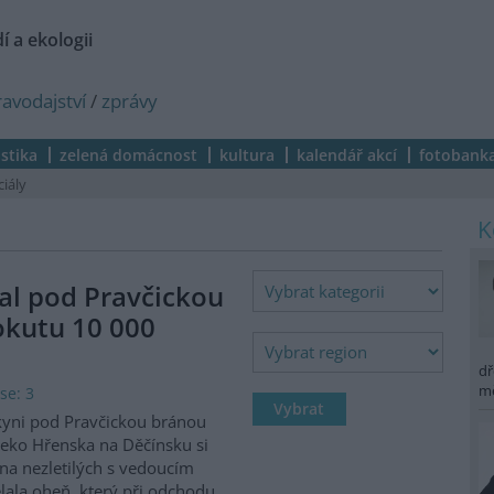
í a ekologii
ravodajství
/
zprávy
istika
zelená domácnost
kultura
kalendář akcí
fotobank
ciály
al pod Pravčickou
okutu 10 000
dř
m
se: 3
kyni pod Pravčickou bránou
eko Hřenska na Děčínsku si
na nezletilých s vedoucím
lala oheň, který při odchodu