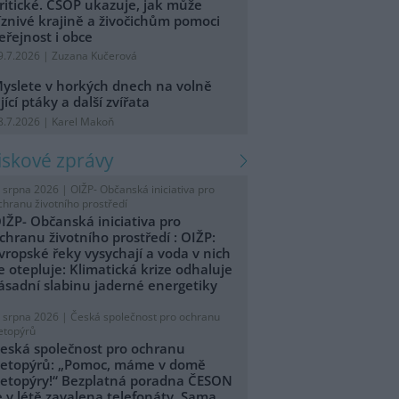
ritické. ČSOP ukazuje, jak může
íznivé krajině a živočichům pomoci
eřejnost i obce
9.7.2026 | Zuzana Kučerová
yslete v horkých dnech na volně
ijící ptáky a další zvířata
8.7.2026 | Karel Makoň
tiskové zprávy
. srpna 2026 |
OIŽP- Občanská iniciativa pro
chranu životního prostředí
IŽP- Občanská iniciativa pro
chranu životního prostředí : OIŽP:
vropské řeky vysychají a voda v nich
e otepluje: Klimatická krize odhaluje
ásadní slabinu jaderné energetiky
. srpna 2026 |
Česká společnost pro ochranu
etopýrů
eská společnost pro ochranu
etopýrů: „Pomoc, máme v domě
etopýry!“ Bezplatná poradna ČESON
e v létě zavalena telefonáty. Sama