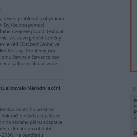
2
á řešení problémů s ubýváním
v Dyji budou pomocí
álního dvojčete povodí testovat
níci z Ústavu globální změny
mie věd ČR (CzechGlobe) ve
dím Moravy. Problémy jsou
řelomu června a července pod
nedostatku kyslíku ve vodě
ktualizovalo Národní akční
M
a
terstvo životního prostředí
p
 dokončilo návrh aktualizace
4
ního akčního plánu adaptace
ěnu klimatu pro období
D
2030. Na opatření z