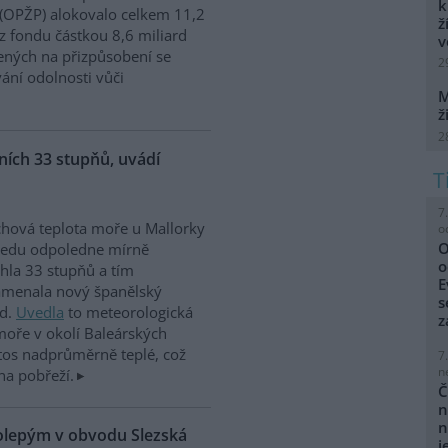
k
 (OPŽP) alokovalo celkem 11,2
ž
z fondu částkou 8,6 miliard
v
ných na přizpůsobení se
2
vání odolnosti vůči
M
ž
2
ích 33 stupňů, uvádí
7
hová teplota moře u Mallorky
o
O
ředu odpoledne mírně
o
hla 33 stupňů a tím
E
amenala nový španělský
s
rd.
Uvedla
to meteorologická
z
moře v okolí Baleárských
tos nadprůměrně teplé, což
7
n
na pobřeží.
Č
n
n
kolepým v obvodu Slezská
j