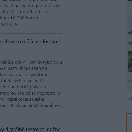
sila. V národním parku České
stupeň požárního rizika.
okutu 10 000 korun.
ebooku.
Chrudimsku může nedostatek
ig
 1
raků a ryb v Horním rybníce u
va, části obce Ctětín na
dimsku, má na svědomí
tatek kyslíku ve vodě.
sa
bilo ho horké počasí s
modrou skalicí se nepotvrdilo,
re
ího inspektorátu České
Hradci Králové Jana Štěpánková.
 digitálně testovat možná