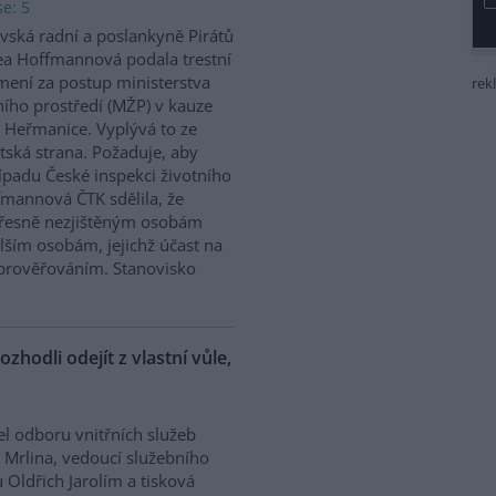
e: 5
vská radní a poslankyně Pirátů
a Hoffmannová podala trestní
ení za postup ministerstva
rek
ního prostředí (MŽP) v kauze
 Heřmanice. Vyplývá to ze
tská strana. Požaduje, aby
řípadu České inspekci životního
ffmannová ČTK sdělila, že
přesně nezjištěným osobám
ším osobám, jejichž účast na
prověřováním. Stanovisko
ozhodli odejít z vlastní vůle,
el odboru vnitřních služeb
 Mrlina, vedoucí služebního
 Oldřich Jarolím a tisková