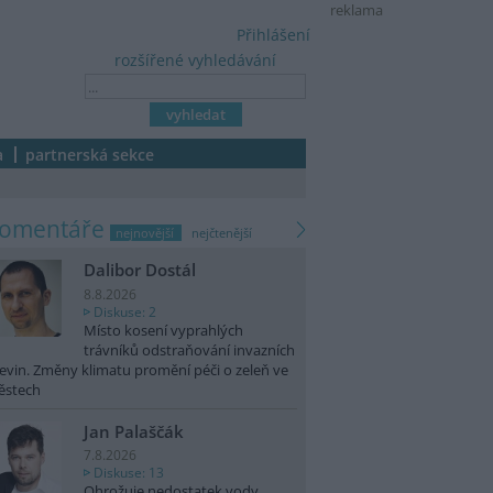
reklama
Přihlášení
rozšířené vyhledávání
a
partnerská sekce
komentáře
nejnovější
nejčtenější
Dalibor Dostál
8.8.2026
Diskuse: 2
Místo kosení vyprahlých
trávníků odstraňování invazních
evin. Změny klimatu promění péči o zeleň ve
ěstech
Jan Palaščák
7.8.2026
Diskuse: 13
Ohrožuje nedostatek vody