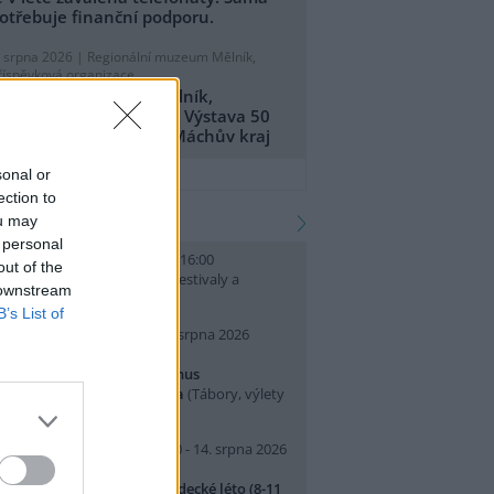
otřebuje finanční podporu.
. srpna 2026 |
Regionální muzeum Mělník,
říspěvková organizace
egionální muzeum Mělník,
říspěvková organizace: Výstava 50
et CHKO Kokořínsko - Máchův kraj
přidat tiskovou zprávu
sonal or
ection to
kalendář akcí
ou may
 personal
. srpna 2026 (neděle) 10:00 - 16:00
out of the
slava Světového dne lvů
(Festivaly a
 downstream
lavnosti, Praha 7 )
B’s List of
0. srpna 2026 (pondělí) - 14. srpna 2026
pátek)
rajeme si v Pralese - 2. turnus
říměstského letního tábora
(Tábory, výlety
 pobytové akce, Praha 19 )
0. srpna 2026 (pondělí) 07:30 - 14. srpna 2026
pátek) 16:30
říměstský tábor Přírodovědecké léto (8-11