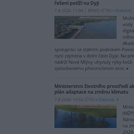
řešení potíží na Dyji
7.8.2026 11:34 | BRNO (
ČTK
)
Diskuse: 
Možn
vody 
digit
odbor
Akade
spolupráci se státním podnikem Povo
nyní zejména v dolní části Dyje. Na p
nádrží Nové Mlýny uhynuly ryby kvůli 
způsobenému přemnožením sinic.
Ministerstvo životního prostředí a
plán adaptace na změnu klimatu
7.8.2026 10:53 (
ČTK
)
Diskuse: 4
Minis
(MŽP)
Národ
na zm
2026–