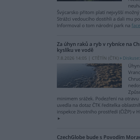
neuha
Švýcarsko přitom platí nejvyšší možný 
Strážci vedoucího dostihli a dali mu p
Informoval o tom národní park na
fac
Za úhyn raků a ryb v rybníce na 
kyslíku ve vodě
7.8.2026 14:05 | CTĚTÍN (
ČTK
)
Diskuse:
Úhyn 
Vrano
Chru
nedos
Způso
minimem srážek. Podezření na otravu 
uvedla na dotaz ČTK ředitelka oblastn
inspekce životního prostředí (ČIŽP) v 
CzechGlobe bude s Povodím Moravy