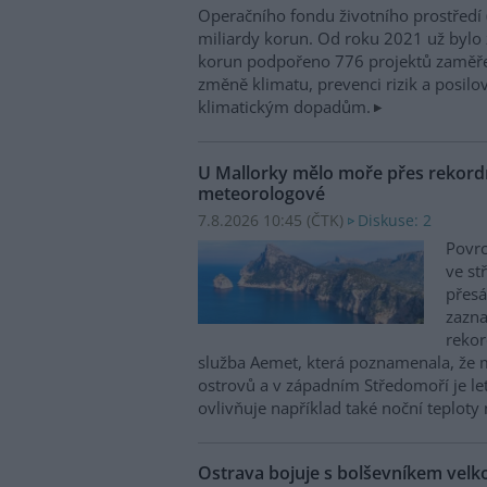
Operačního fondu životního prostředí
miliardy korun. Od roku 2021 už bylo 
korun podpořeno 776 projektů zaměře
změně klimatu, prevenci rizik a posilo
klimatickým dopadům.
U Mallorky mělo moře přes rekordn
meteorologové
7.8.2026 10:45 (
ČTK
)
Diskuse: 2
Povrc
ve st
přesá
zazn
reko
služba Aemet, která poznamenala, že 
ostrovů a v západním Středomoří je le
ovlivňuje například také noční teploty 
Ostrava bojuje s bolševníkem vel