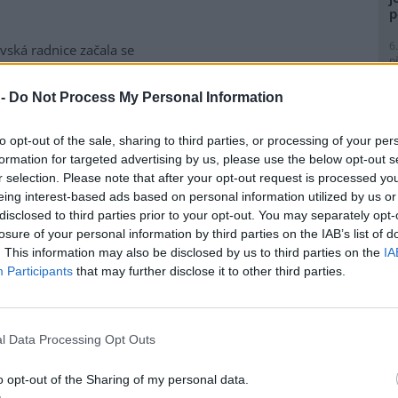
p
6
vská radnice začala se
p
matickou likvidací bolševníku
R
lepého, který patří k
p
 -
Do Not Process My Personal Information
ebezpečnějším invazním
l
m rostlin v Česku. Práce na
to opt-out of the sale, sharing to third parties, or processing of your per
ice ve Slezské Ostravě letos
formation for targeted advertising by us, please use the below opt-out s
to kombinuje chemické i
r selection. Please note that after your opt-out request is processed y
magistrátu Gabriela Pokorná.
eing interest-based ads based on personal information utilized by us or
9
disclosed to third parties prior to your opt-out. You may separately opt-
O
losure of your personal information by third parties on the IAB’s list of
s
lavi výrobu nového
. This information may also be disclosed by us to third parties on the
IA
1
Participants
that may further disclose it to other third parties.
(
H
obilka Škoda Auto zahájila ve
p
 hlavním závodě v Mladé
a
l Data Processing Opt Outs
lavi sériovou výrobu nového
1
elektrického sedmimístného
(
o opt-out of the Sharing of my personal data.
eaq. Jde o největší vůz v
P