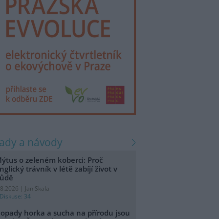
rady a návody
ýtus o zeleném koberci: Proč
nglický trávník v létě zabíjí život v
ůdě
.8.2026 | Jan Skala
Diskuse: 34
opady horka a sucha na přírodu jsou