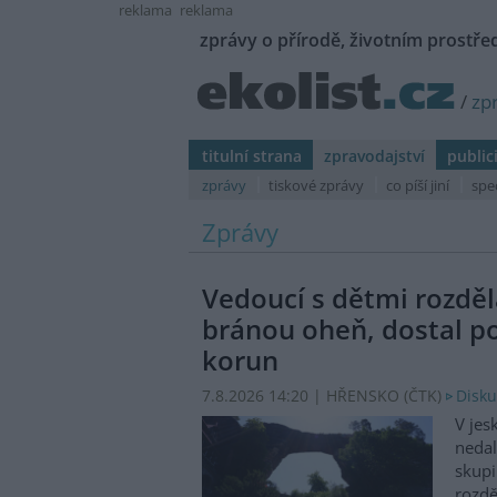
reklama
reklama
zprávy o přírodě, životním prostřed
/
zp
titulní strana
zpravodajství
public
zprávy
tiskové zprávy
co píší jiní
spe
Zprávy
Vedoucí s dětmi rozděl
bránou oheň, dostal p
korun
7.8.2026 14:20 | HŘENSKO (
ČTK
)
Disku
V jes
nedal
skupi
rozdě