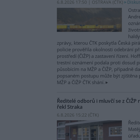
6.8.2026 17:50 | OSTRAVA (
ČTK
)
Diskus
Ostra
Andre
oznám
život
haldy
zprávy, kterou ČTK poskytla Česká pirá
policie prověřila okolnosti odebrání p
prostředí (ČIŽP) a zastavení řízení. Ho
trestní oznámení podala proti dosud 
působícím na MŽP a ČIŽP, případně dal
popsaném postupu může být zjištěna 
MŽP a ČIŽP ČTK shání.
Ředitelé odborů i mluvčí se z ČIŽP r
řekl Straka
6.8.2026 15:22 (
ČTK
)
Ředit
Matěj
úřadu