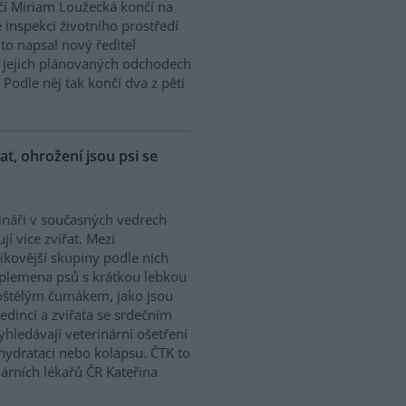
í Miriam Loužecká končí na
 inspekci životního prostředí
K to napsal nový ředitel
 O jejich plánovaných odchodech
Podle něj tak končí dva z pěti
řat, ohrožení jsou psi se
ináři v současných vedrech
ují více zvířat. Mezi
zikovější skupiny podle nich
 plemena psů s krátkou lebkou
oštělým čumákem, jako jsou
edinci a zvířata se srdečním
hledávají veterinární ošetření
ehydrataci nebo kolapsu. ČTK to
árních lékařů ČR Kateřina