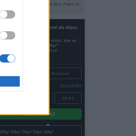
t)
(Tábory, výlety a pobytové akce, Praha 18