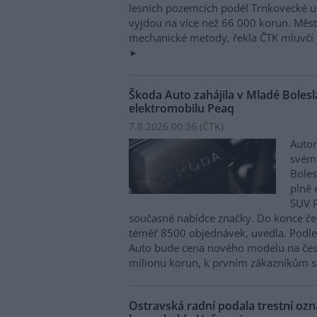
lesních pozemcích podél Trnkovecké ul
vyjdou na více než 66 000 korun. Měs
mechanické metody, řekla ČTK mluvčí 
Škoda Auto zahájila v Mladé Boles
elektromobilu Peaq
7.8.2026 00:36 (
ČTK
)
Autom
svém
Boles
plně 
SUV P
současné nabídce značky. Do konce če
téměř 8500 objednávek, uvedla. Podle 
Auto bude cena nového modelu na čes
milionu korun, k prvním zákazníkům s
Ostravská radní podala trestní oz