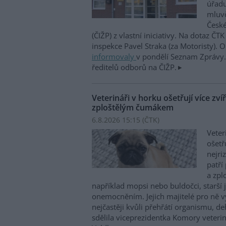
úřadu
mluvč
České
(ČIŽP) z vlastní iniciativy. Na dotaz ČT
inspekce Pavel Straka (za Motoristy).
informovaly
v pondělí Seznam Zprávy. 
ředitelů odborů na ČIŽP.
Veterináři v horku ošetřují více zví
zploštělým čumákem
6.8.2026 15:15 (
ČTK
)
Veter
ošetř
nejri
patří
a zpl
například mopsi nebo buldočci, starší j
onemocněním. Jejich majitelé pro ně vy
nejčastěji kvůli přehřátí organismu, d
sdělila viceprezidentka Komory veterin