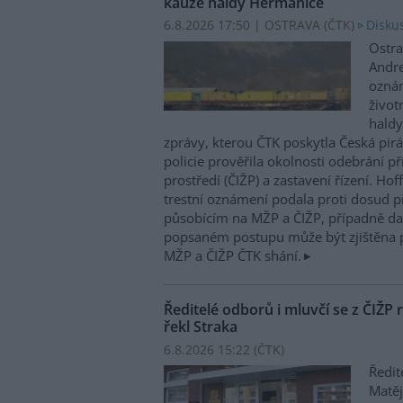
kauze haldy Heřmanice
6.8.2026 17:50 | OSTRAVA (
ČTK
)
Diskus
Ostra
Andre
oznám
život
haldy
zprávy, kterou ČTK poskytla Česká pirá
policie prověřila okolnosti odebrání p
prostředí (ČIŽP) a zastavení řízení. Ho
trestní oznámení podala proti dosud 
působícím na MŽP a ČIŽP, případně dal
popsaném postupu může být zjištěna 
MŽP a ČIŽP ČTK shání.
Ředitelé odborů i mluvčí se z ČIŽP r
řekl Straka
6.8.2026 15:22 (
ČTK
)
Ředit
Matěj