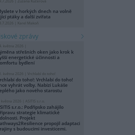
9.7.2026 | Zuzana Kučerová
yslete v horkých dnech na volně
ijící ptáky a další zvířata
8.7.2026 | Karel Makoň
tiskové zprávy
4. května 2026 |
ýměna střešních oken jako krok k
yšší energetické účinnosti a
omfortu bydlení
1. května 2026 |
Vrchlabí do toho!
rchlabí do toho!: Vrchlabí do toho!
hce vyhrát volby. Nabízí Lukáše
eplého jako nového starostu
. května 2026 |
ASITIS s.r.o.
SITIS s.r.o.: Podřipsko zahájilo
řípravu strategie klimatické
dolnosti. Projekt
athways2Resilience propojil adaptaci
rajiny s budoucími investicemi.