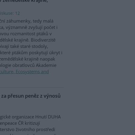
iskuse: 12
ční záhumenky, tedy malá
ka, významně zvyšují počet i
vou rozmanitost ptáků v
ělské krajině. Biodiverzitě
ívají také staré stodoly,
které ptákům poskytují úkryt i
 zemědělské krajině naopak
iologie obratlovců Akademie
culture, Ecosystems and
P za přesun peněz z výnosů
gické organizace Hnutí DUHA
enpeace ČR kritizují
terstvo životního prostředí