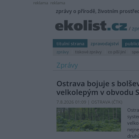
reklama
reklama
zprávy o přírodě, životním prostřed
/
zp
titulní strana
zpravodajství
public
zprávy
tiskové zprávy
co píší jiní
spe
Zprávy
Ostrava bojuje s bolš
velkolepým v obvodu S
7.8.2026 01:09 | OSTRAVA (
ČTK
)
Ostra
syste
velko
nejn
druhů