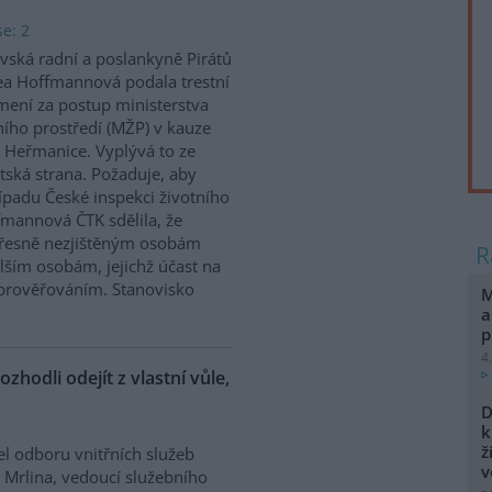
e: 2
vská radní a poslankyně Pirátů
a Hoffmannová podala trestní
ení za postup ministerstva
ního prostředí (MŽP) v kauze
 Heřmanice. Vyplývá to ze
tská strana. Požaduje, aby
řípadu České inspekci životního
ffmannová ČTK sdělila, že
přesně nezjištěným osobám
ším osobám, jejichž účast na
prověřováním. Stanovisko
M
a
p
4
ozhodli odejít z vlastní vůle,
D
k
ž
el odboru vnitřních služeb
v
 Mrlina, vedoucí služebního