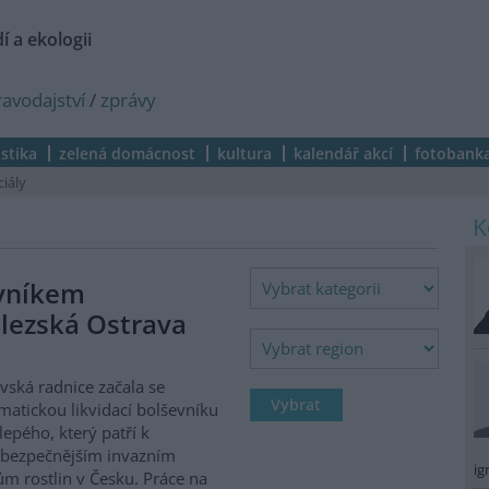
í a ekologii
ravodajství
/
zprávy
istika
zelená domácnost
kultura
kalendář akcí
fotobank
ciály
evníkem
lezská Ostrava
vská radnice začala se
matickou likvidací bolševníku
lepého, který patří k
ebezpečnějším invazním
ig
m rostlin v Česku. Práce na