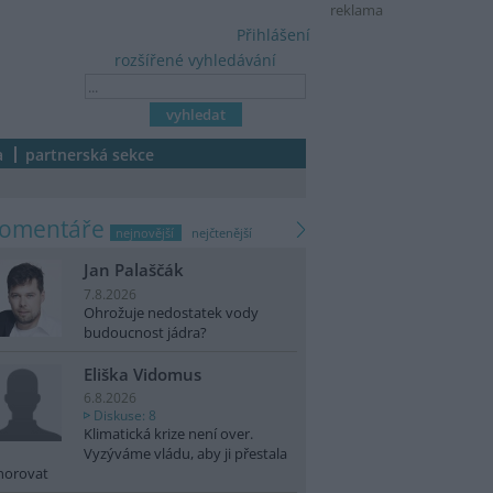
reklama
Přihlášení
rozšířené vyhledávání
a
partnerská sekce
komentáře
nejnovější
nejčtenější
Jan Palaščák
7.8.2026
Ohrožuje nedostatek vody
budoucnost jádra?
Eliška Vidomus
6.8.2026
Diskuse: 8
Klimatická krize není over.
Vyzýváme vládu, aby ji přestala
norovat