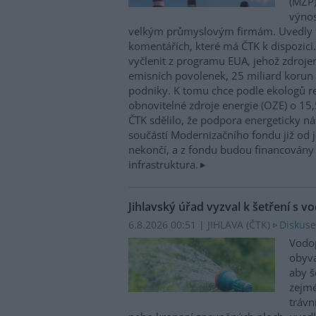
(MŽP)
výnos
velkým průmyslovým firmám. Uvedly 
komentářích, které má ČTK k dispozici.
vyčlenit z programu EUA, jehož zdroje
emisních povolenek, 25 miliard korun
podniky. K tomu chce podle ekologů re
obnovitelné zdroje energie (OZE) o 15,
ČTK sdělilo, že podpora energeticky 
součástí Modernizačního fondu již od 
nekončí, a z fondu budou financovány 
infrastruktura.
Jihlavský úřad vyzval k šetření s v
6.8.2026 00:51 | JIHLAVA (
ČTK
)
Diskuse
Vodop
obyva
aby š
zejmé
trávn