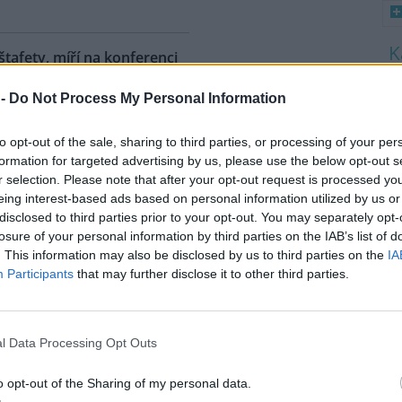
 štafety, míří na konferenci
8
 2
 -
Do Not Process My Personal Information
K
O
ahy dnes dorazili jezdci
árodní cyklistické štafety COP
to opt-out of the sale, sharing to third parties, or processing of your per
9
Ride. Účastníci vyrazili z
O
formation for targeted advertising by us, please use the below opt-out s
lského Belému, kde se konala
s
r selection. Please note that after your opt-out request is processed y
dní konference smluvních
eing interest-based ads based on personal information utilized by us or
1
ojených národů (OSN) o změně
disclosed to third parties prior to your opt-out. You may separately opt-
(
íž se v listopadu uskuteční 31.
losure of your personal information by third parties on the IAB’s list of
H
 na konferenci
deset návrhů
na
p
. This information may also be disclosed by us to third parties on the
IA
a
ráví necelé tři dny. Včera
Participants
that may further disclose it to other third parties.
mátora hl. m. Prahy Jana
l Data Processing Opt Outs
uje velká ropná skvrna z
o opt-out of the Sharing of my personal data.