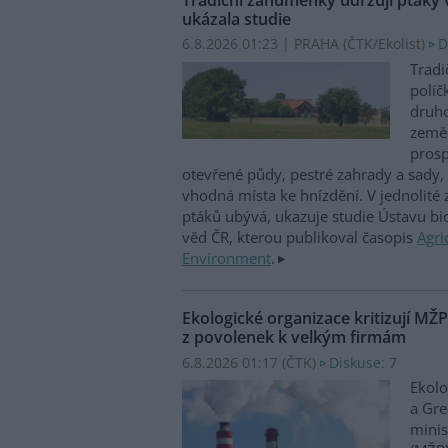
ukázala studie
6.8.2026 01:23 | PRAHA (
ČTK/Ekolist
)
D
Tradi
políč
druho
zeměd
prosp
otevřené půdy, pestré zahrady a sady, 
vhodná místa ke hnízdění. V jednolité
ptáků ubývá, ukazuje studie Ústavu b
věd ČR, kterou publikoval časopis
Agri
Environment
.
Ekologické organizace kritizují MŽ
z povolenek k velkým firmám
6.8.2026 01:17 (
ČTK
)
Diskuse: 7
Ekolo
a Gre
minis