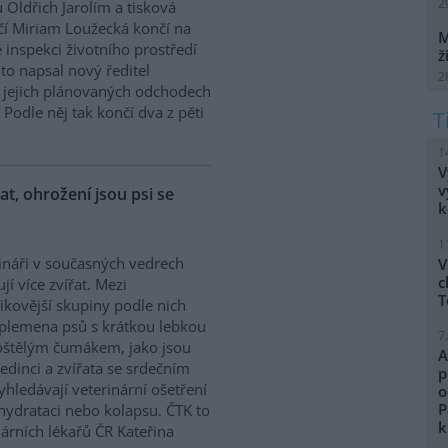
2
 Oldřich Jarolím a tisková
í Miriam Loužecká končí na
M
 inspekci životního prostředí
ž
K to napsal nový ředitel
2
 O jejich plánovaných odchodech
Podle něj tak končí dva z pěti
1
V
v
řat, ohrožení jsou psi se
k
1
ináři v současných vedrech
V
c
ují více zvířat. Mezi
T
zikovější skupiny podle nich
 plemena psů s krátkou lebkou
7
oštělým čumákem, jako jsou
A
edinci a zvířata se srdečním
p
hledávají veterinární ošetření
o
P
ehydrataci nebo kolapsu. ČTK to
k
árních lékařů ČR Kateřina