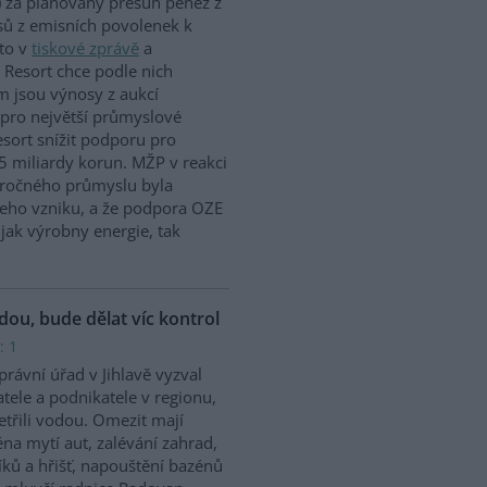
 za plánovaný přesun peněz z
ů z emisních povolenek k
to v
tiskové zprávě
a
 Resort chce podle nich
m jsou výnosy z aukcí
 pro největší průmyslové
sort snížit podporu pro
5 miliardy korun. MŽP v reakci
náročného průmyslu byla
jeho vzniku, a že podpora OZE
jak výrobny energie, tak
odou, bude dělat víc kontrol
: 1
rávní úřad v Jihlavě vyzval
tele a podnikatele v regionu,
etřili vodou. Omezit mají
na mytí aut, zalévání zahrad,
íků a hřišť, napouštění bazénů