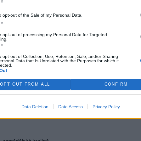
In
ostřední ekologická katastrofa
uje přírodní rezervaci v
o opt-out of the Sale of my Personal Data.
, v jejíž blízkosti se rozšířila
In
 ropná skvrna. Ropa unikla z
 u níž panuje podezření, že
to opt-out of processing my Personal Data for Targeted
ing.
. S odkazem na sdělení
In
izozemské nevládní organizace
 AFP.
o opt-out of Collection, Use, Retention, Sale, and/or Sharing
ersonal Data that Is Unrelated with the Purposes for which it
lected.
Out
ské řeky minimální průtoky
K
)
OPT OUT FROM ALL
CONFIRM
 nedostatku srážek je téměř ve
 jihočeských řekách historicky
nší průtok vody. Nejhorší je
Data Deletion
Data Access
Privacy Policy
ce v rovinatých oblastech,
rek
klad na Českobudějovicku. ČTK
v zemědělské krajině,