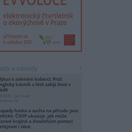
rady a návody
ýtus o zeleném koberci: Proč
nglický trávník v létě zabíjí život v
ůdě
.8.2026 | Jan Skala
Diskuse: 32
opady horka a sucha na přírodu jsou
ritické. ČSOP ukazuje, jak může
íznivé krajině a živočichům pomoci
eřejnost i obce