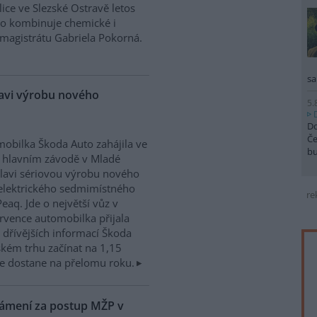
ice ve Slezské Ostravě letos
to kombinuje chemické i
magistrátu Gabriela Pokorná.
sa
lavi výrobu nového
5.
Do
Če
obilka Škoda Auto zahájila ve
b
 hlavním závodě v Mladé
lavi sériovou výrobu nového
elektrického sedmimístného
re
eaq. Jde o největší vůz v
rvence automobilka přijala
dřívějších informací Škoda
kém trhu začínat na 1,15
e dostane na přelomu roku.
námení za postup MŽP v