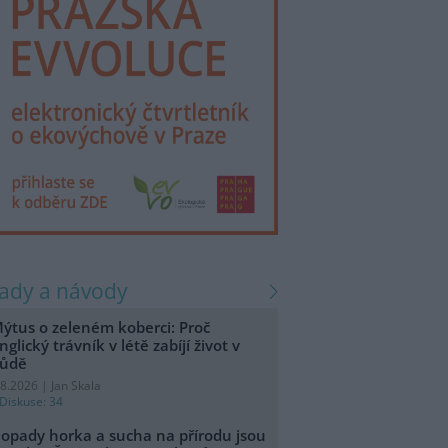
rady a návody
ýtus o zeleném koberci: Proč
nglický trávník v létě zabíjí život v
ůdě
.8.2026 | Jan Skala
Diskuse: 34
opady horka a sucha na přírodu jsou