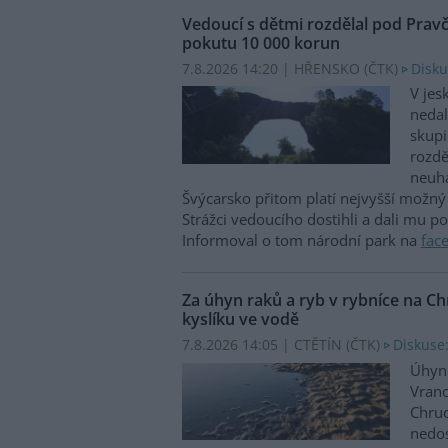
Vedoucí s dětmi rozdělal pod Prav
pokutu 10 000 korun
7.8.2026 14:20 | HŘENSKO (
ČTK
)
Disku
V jes
nedal
skupi
rozdě
neuha
Švýcarsko přitom platí nejvyšší možný 
Strážci vedoucího dostihli a dali mu p
Informoval o tom národní park na
fac
Za úhyn raků a ryb v rybníce na 
kyslíku ve vodě
7.8.2026 14:05 | CTĚTÍN (
ČTK
)
Diskuse:
Úhyn 
Vrano
Chru
nedos