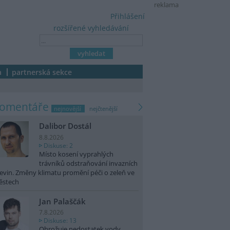
reklama
Přihlášení
rozšířené vyhledávání
a
partnerská sekce
komentáře
nejnovější
nejčtenější
Dalibor Dostál
8.8.2026
Diskuse: 2
Místo kosení vyprahlých
trávníků odstraňování invazních
evin. Změny klimatu promění péči o zeleň ve
ěstech
Jan Palaščák
7.8.2026
Diskuse: 13
Ohrožuje nedostatek vody