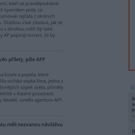
onů, kteří se pravděpodobně
ili kyanidem poté, co
umovali rajčata z okolních
. Otázkou však zůstává, jak se
 s divokou zvěří žijí také
y AP popírají tvrzení, že by
vilo přílety, píše AFP
a kouře a popela, které
lila sicilská sopka Etna, jedna z
tivnějších sopek světa, přiměly
letiště v Katánii pozastavit
M
ty letadel, uvedla agentura AFP.
a
p
4
ntu měli nezvanou návštěvu
D