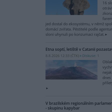
16 sl
otráv
zkonz
farem
jed dostal do ekosystému, v němž spolu
domácí zvířata. Pěstitelé podle agentur
sloni uhynuli po konzumaci rajčat.
Etna soptí, letiště v Catanii pozasta
8.8.2026 12:33 (
ČTK
)
Diskuse: 1
Oblak
vychr
nejak
dnes 
příle
V brazilském regionálním parlame
- skupinu kapybar