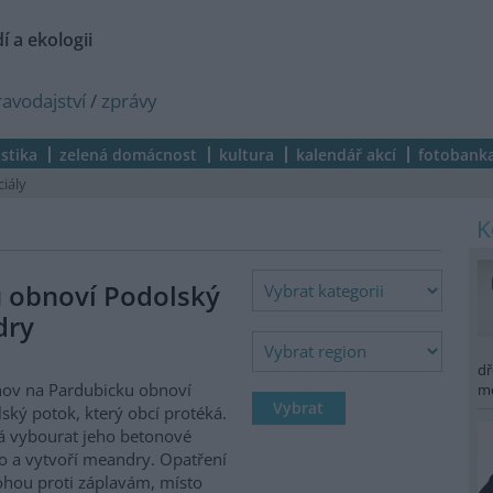
í a ekologii
ravodajství
/
zprávy
istika
zelená domácnost
kultura
kalendář akcí
fotobank
ciály
 obnoví Podolský
dry
dř
ov na Pardubicku obnoví
m
ský potok, který obcí protéká.
 vybourat jeho betonové
o a vytvoří meandry. Opatření
hou proti záplavám, místo