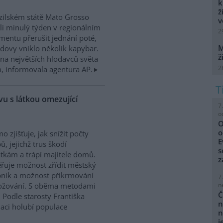
k
ž
zilském státě Mato Grosso
v
i minulý týden v regionálním
2
mentu přerušit jednání poté,
M
dovy vniklo několik kapybar.
ž
na největších hlodavců světa
2
 informovala agentura AP.
u s látkou omezující
7
o
O
o
o zjišťuje, jak snížit počty
E
ů, jejichž trus škodí
s
kám a trápí majitele domů.
z
řuje možnost zřídit městský
ník a možnost přikrmování
7
n
nožování. S oběma metodami
Č
 Podle starosty Františka
n
laci holubí populace
n
j