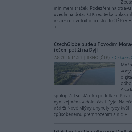
Způso
minimem srážek. Podezření na otravu 
uvedla na dotaz ČTK ředitelka oblastn
inspekce životního prostředí (ČIŽP) v 
CzechGlobe bude s Povodím Moravy
řešení potíží na Dyji
7.8.2026 11:34 | BRNO (
ČTK
)
Diskuse: 
Možn
vody 
digit
odbor
Akade
spolupráci se státním podnikem Povo
nyní zejména v dolní části Dyje. Na p
nádrží Nové Mlýny uhynuly ryby kvůli 
způsobenému přemnožením sinic.
Ministerstvo životního prostředí a