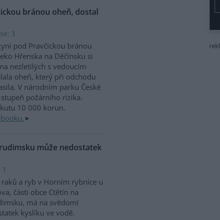
čickou bránou oheň, dostal
se: 3
kyni pod Pravčickou bránou
rek
eko Hřenska na Děčínsku si
na nezletilých s vedoucím
lala oheň, který při odchodu
sila. V národním parku České
stupeň požárního rizika.
okutu 10 000 korun.
ebooku.
Chrudimsku může nedostatek
 1
raků a ryb v Horním rybníce u
va, části obce Ctětín na
dimsku, má na svědomí
tatek kyslíku ve vodě.