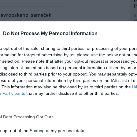
p
ra evropského, sameček
6
p
R
p
 -
Do Not Process My Personal Information
eňské zoologické zahradě se
l
ilo 18. mládě zubra
to opt-out of the sale, sharing to third parties, or processing of your per
ského od roku 1997, kdy tato
formation for targeted advertising by us, please use the below opt-out s
ubry chová. Sameček dostal
r selection. Please note that after your opt-out request is processed y
 Onzu. Stádo má teď pět
eing interest-based ads based on personal information utilized by us or
tin Vobruba. Pro tento nedávno
1
disclosed to third parties prior to your opt-out. You may separately opt-
Evropy je vedena nejstarší
(
losure of your personal information by third parties on the IAB’s list of
o byla vydána nová za rok
H
. This information may also be disclosed by us to third parties on the
IA
p
Participants
that may further disclose it to other third parties.
a
1
 zemřel při průzkumném
(
P
l Data Processing Opt Outs
e: 1
le
)
nické propasti, nejhlubší
o opt-out of the Sharing of my personal data.
ené jeskyni na světě, zemřel
1