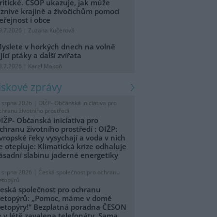
ritické. ČSOP ukazuje, jak může
íznivé krajině a živočichům pomoci
eřejnost i obce
9.7.2026 | Zuzana Kučerová
yslete v horkých dnech na volně
ijící ptáky a další zvířata
8.7.2026 | Karel Makoň
tiskové zprávy
. srpna 2026 |
OIŽP- Občanská iniciativa pro
chranu životního prostředí
IŽP- Občanská iniciativa pro
chranu životního prostředí : OIŽP:
vropské řeky vysychají a voda v nich
e otepluje: Klimatická krize odhaluje
ásadní slabinu jaderné energetiky
. srpna 2026 |
Česká společnost pro ochranu
etopýrů
eská společnost pro ochranu
etopýrů: „Pomoc, máme v domě
etopýry!“ Bezplatná poradna ČESON
e v létě zavalena telefonáty. Sama