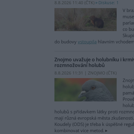
8.8.2026 11:40 (
ČTK
)
Diskuse: 1
V bra
musel
parla
co bu
Skupi
do budovy
vstoupila
hlavním vchodem,
Znojmo uvažuje o holubníku i krmiv
rozmnožování holubů
8.8.2026 11:31 | ZNOJMO (
ČTK
)
Znojm
holub
památ
Prově
holub
holubů s přídavkem látky proti rozm
mají různá evropská města zkušenosti.
Koudely (ODS) je třeba k úspěšné regu
kombinovat více metod.