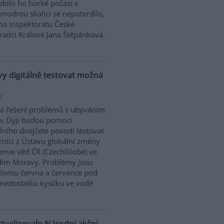
bilo ho horké počasí s
modrou skalicí se nepotvrdilo,
ího inspektorátu České
Hradci Králové Jana Štěpánková.
 digitálně testovat možná
2
á řešení problémů s ubýváním
v Dyji budou pomocí
álního dvojčete povodí testovat
níci z Ústavu globální změny
mie věd ČR (CzechGlobe) ve
dím Moravy. Problémy jsou
řelomu června a července pod
nedostatku kyslíku ve vodě
ktualizovalo Národní akční