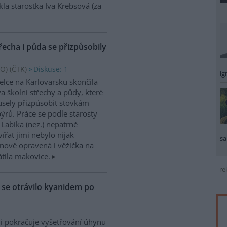
kla starostka Iva Krebsová (za
řecha i půda se přizpůsobily
O) (
ČTK
)
Diskuse: 1
ig
elce na Karlovarsku skončila
a školní střechy a půdy, které
sely přizpůsobit stovkám
ýrů. Práce se podle starosty
 Labíka (nez.) nepatrně
ířat jimi nebylo nijak
sa
nově opravená i věžička na
átila makovice.
re
ů se otrávilo kyanidem po
i pokračuje vyšetřování úhynu