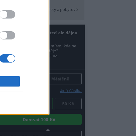
pátek) 16:30
arma CityCamp
(Tábory, výlety a pobytové
kce, Praha 10 )