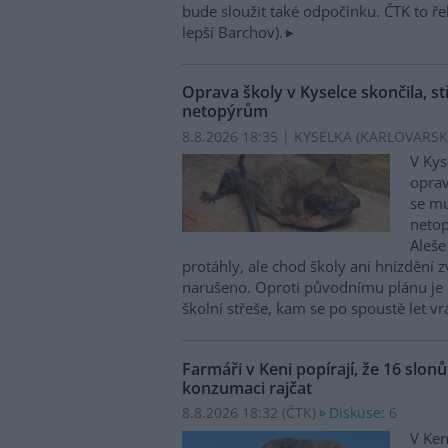
bude sloužit také odpočinku. ČTK to ře
lepší Barchov).
Oprava školy v Kyselce skončila, st
netopýrům
8.8.2026 18:35 | KYSELKA (KARLOVARSK
V Kys
oprav
se mu
netop
Aleše
protáhly, ale chod školy ani hnízdění zv
narušeno. Oproti původnímu plánu je 
školní střeše, kam se po spoustě let vr
Farmáři v Keni popírají, že 16 slon
konzumaci rajčat
8.8.2026 18:32 (
ČTK
)
Diskuse: 6
V Ken