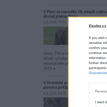
V Plzni se narodilo 18. mládě zub
dostal jméno Onzu
8.8.2026 10:13 | PLZEŇ (
ČTK
)
Ekolist.cz
V plz
narod
If you wish 
evrop
sensitive in
zoo z
confirm you
jméno
continue se
členů. ČTK to řekl mluvčí zahrady Mar
information 
téměř vyhubený druh největšího savce 
further disc
mezinárodní plemenná kniha a nedávn
participants
2025.
Downstream 
V Hranické propasti na Přerovsku
ponoru potápěč
Persona
8.8.2026 09:58 | HRANICE (
ČTK
)
Diskus
V Hra
I want t
zatop