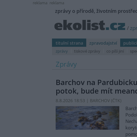
reklama
reklama
zprávy o přírodě, životním prostřed
/
zp
titulní strana
zpravodajství
public
zprávy
tiskové zprávy
co píší jiní
spe
Zprávy
Barchov na Pardubicku
potok, bude mít mean
8.8.2026 18:53 | BARCHOV (
ČTK
)
Barch
Podol
Nechá
koryt
pomo