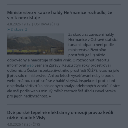
Ministerstvo v kauze haldy Heřmanice rozhodlo, že
viník neexistuje
4.8.2026 19:12 | OSTRAVA (
ČTK
)
Diskuse: 2
Za škodu za zavezení haldy
Heřmanice v Ostravě statisíci
tunami odpadu není podle
ministerstva životního
prostředí (MŽP) nikdo
odpovědný a neexistuje oficiální viník. O rozhodnutí resortu
informoval
web
Seznam Zprávy. Kauzu čtyři roky prošetřovali
odborníci z České inspekce životního prostředí (ČIŽP), letos na jaře
ji převzalo ministerstvo. Ani po letech vyšetřování nebylo podle
webu známo, co přesně se v haldě skrývá, inspekce si proto loni
objednala sérii vrtů a následných analýz odebraných vzorků. Práce
ale měl podle webu minulý měsíc zastavit šéf úřadu Pavel Straka
pro jejich nadbytečnost.
Dvě polské tepelné elektrárny omezují provoz kvůli
nízké hladině Visly
4.8.2026 18:35 (
ČTK
)