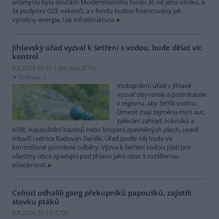
průmyslu byla součástí Modernizačního fondu již od jeho vzniku, a
že podpora OZE nekončí, a z fondu budou financovány jak
výrobny energie, tak infrastruktura.
Jihlavský úřad vyzval k šetření s vodou, bude dělat víc
kontrol
6.8.2026 00:51 | JIHLAVA (
ČTK
)
Diskuse: 1
Vodoprávní úřad v Jihlavě
vyzval obyvatele a podnikatele
v regionu, aby šetřili vodou.
Omezit mají zejména mytí aut,
zalévání zahrad, trávníků a
hřišť, napouštění bazénů nebo kropení zpevněných ploch, uvedl
mluvčí radnice Radovan Daněk. Úřad podle něj bude víc
kontrolovat povolené odběry. Výzva k šetření vodou platí pro
všechny obce spadající pod Jihlavu jako obec s rozšířenou
působností.
Celníci odhalili gang překupníků papoušků, zajistili
stovku ptáků
5.8.2026 20:13 (
ČTK
)