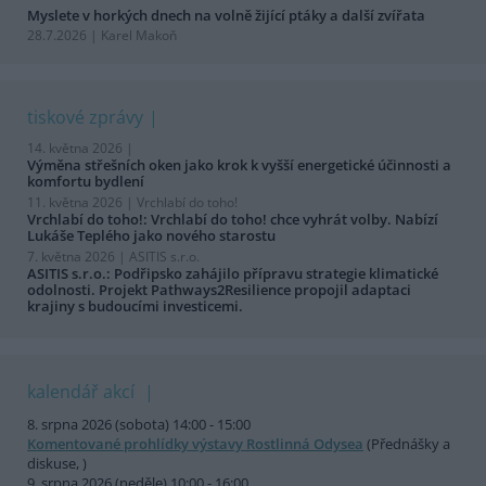
Myslete v horkých dnech na volně žijící ptáky a další zvířata
28.7.2026 | Karel Makoň
tiskové zprávy
14. května 2026 |
Výměna střešních oken jako krok k vyšší energetické účinnosti a
komfortu bydlení
11. května 2026 |
Vrchlabí do toho!
Vrchlabí do toho!: Vrchlabí do toho! chce vyhrát volby. Nabízí
Lukáše Teplého jako nového starostu
7. května 2026 |
ASITIS s.r.o.
ASITIS s.r.o.: Podřipsko zahájilo přípravu strategie klimatické
odolnosti. Projekt Pathways2Resilience propojil adaptaci
krajiny s budoucími investicemi.
kalendář akcí
8. srpna 2026 (sobota) 14:00 - 15:00
Komentované prohlídky výstavy Rostlinná Odysea
(Přednášky a
diskuse, )
9. srpna 2026 (neděle) 10:00 - 16:00