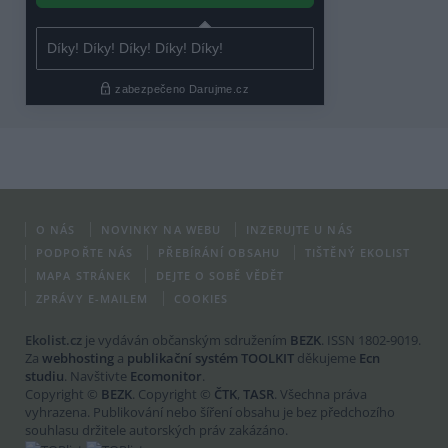
O NÁS
NOVINKY NA WEBU
INZERUJTE U NÁS
PODPOŘTE NÁS
PŘEBÍRÁNÍ OBSAHU
TIŠTĚNÝ EKOLIST
MAPA STRÁNEK
DEJTE O SOBĚ VĚDĚT
ZPRÁVY E-MAILEM
COOKIES
Ekolist.cz
je vydáván občanským sdružením
BEZK
. ISSN 1802-9019.
Za
webhosting
a
publikační systém TOOLKIT
děkujeme
Ecn
studiu
. Navštivte
Ecomonitor
.
Copyright ©
BEZK
. Copyright ©
ČTK
,
TASR
. Všechna práva
vyhrazena. Publikování nebo šíření obsahu je bez předchozího
souhlasu držitele autorských práv zakázáno.