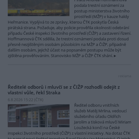
podala trestní oznámení za
postup ministerstva životního
prostředí (MŽP) v kauze haldy
Heřmanice. Vyplývá to ze zprávy, kterou ČTK poskytla Česká
pirátská strana. Požaduje, aby policie prověřila okolnosti odebrání
případu České inspekci životního prostředí (ČIŽP) a zastavení řízení.
Hoffmannová ČTK sdělila, že trestní oznámení podala proti dosud
přesně nezjištěným osobám působícím na MŽP a ČIŽP, případně
dalším osobám, jejichž účast na popsaném postupu může být
zjištěna prověřováním. Stanovisko MŽP a ČIŽP ČTK shání.
reklama
Ředitelé odborů i mluvčí se z ČIŽP rozhodli odejít z
vlastní vůle, řekl Straka
6.8.2026 15:22 (
ČTK
)
Ředitel odboru vnitřních
služeb Matěj Mrlina, vedoucí
služebního úřadu Oldřich
Jarolím a tisková mluvčí Miriam
Loužecká končí na České
inspekci životního prostředí (ČIŽP) z vlastní iniciativy. Na dotaz ČTK
to napsal nový ředitel inspekce Pavel Straka (za Motoristy). O jejich