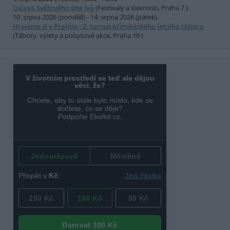
Oslava Světového dne lvů
(Festivaly a slavnosti, Praha 7 )
10. srpna 2026 (pondělí) - 14. srpna 2026 (pátek)
Hrajeme si v Pralese - 2. turnus příměstského letního tábora
(Tábory, výlety a pobytové akce, Praha 19 )