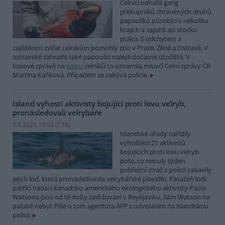
Celníci odhalili gang
překupníků chráněných druhů
papoušků působící v několika
krajích a zajistili asi stovku
ptáků. S odchytem a
zajištěním zvířat celníkům pomohly zoo v Praze, Zlíně a Ostravě. V
ostravské zahradě také papoušci nalezli dočasné útočiště. V
tiskové zprávě na
webu
celníků to oznámila mluvčí Celní správy ČR
Martina Kaňková. Případem se zabývá policie.
Island vyhostí aktivisty bojující proti lovu velryb,
pronásledovali velrybáře
5.8.2026 19:54 (
ČTK
)
Islandské úřady nařídily
vyhoštění 21 aktivistů
bojujících proti lovu velryb
poté, co minulý týden
pobřežní stráž s policií zabavily
jejich loď, která pronásledovala velrybářské plavidlo. Pasažéři lodi
patřící nadaci kanadsko-amerického ekologického aktivisty Paula
Watsona jsou od té doby zadržováni v Reykjavíku. Sám Watson na
palubě nebyl. Píše o tom agentura AFP s odvoláním na islandskou
policii.