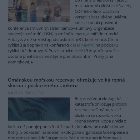
Do Prahy dnes dorazili jezdci
mezinárodní cyklistické štafety
COP Bike Ride. Účastníci
vyrazili z brazilského Belému,
kde se konala poslední
konference smluvních stran Rámcové úmluvy Organizace
spojených národů (OSN) o změně klimatu, a míří do turecké
Antalye, v níž se v listopadu uskuteční 31. konference. Cílem
cyklistů je dopravit na konferenci
deset návrhů
na podporu
cyklistické dopravy. V Praze stráví necelé tři dny. Včera večer
osobně přivítala náměstkyně primátora hl. m. Prahy Jana
Komrsková.
Ománskou mořskou rezervaci ohrožuje velká ropná
skvrna z poškozeného tankeru
6.8.2026 15:03 (
ČTK
)
Bezprostřední ekologická
katastrofa ohrožuje přírodní
rezervaci v Ománu, v jejíž
blízkosti se rozšířila velká
ropná skvrna. Ropa unikla z
lodi, u níž panuje podezření, že patří do takzvané ruské stínové
flotily. S odkazem na sdělení ekologické organizace Greenpeace a
nizozemské nevládní organizace PAX o tom dnes informovala