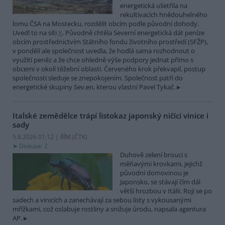
energetická ušetřila na
rekultivacích hnědouhelného
lomu ČSA na Mostecku, rozdělit obcím podle původní dohody.
Uvedl to na síti
X
. Původně chtěla Severní energetická dát peníze
obcím prostřednictvím Státního fondu životního prostředí (SFŽP),
v pondělí ale společnost uvedla, že hodlá sama rozhodnout o
využití peněz a že chce ohledně výše podpory jednat přímo s
obcemi v okolí těžební oblasti. Červeného krok překvapil, postup
společnosti sleduje se znepokojením. Společnost patří do
energetické skupiny Sev.en, kterou vlastní Pavel Tykač.
Italské zemědělce trápí listokaz japonský ničící vinice i
sady
5.8.2026 01:12 | ŘÍM (
ČTK
)
Diskuse: 2
Duhově zelení brouci s
měňavými krovkami, jejichž
původní domovinou je
Japonsko, se stávají čím dál
větší hrozbou v Itálii. Rojí se po
sadech a vinicích a zanechávají za sebou listy s vykousanými
mřížkami, což oslabuje rostliny a snižuje úrodu, napsala agentura
AP.