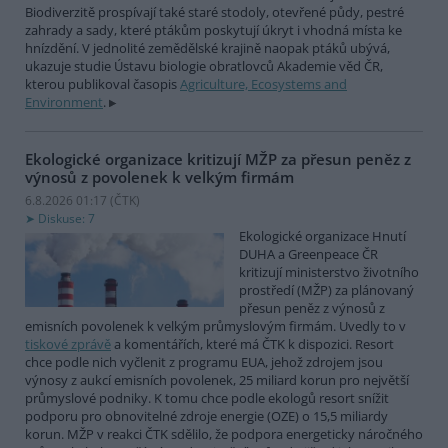
Biodiverzitě prospívají také staré stodoly, otevřené půdy, pestré
zahrady a sady, které ptákům poskytují úkryt i vhodná místa ke
hnízdění. V jednolité zemědělské krajině naopak ptáků ubývá,
ukazuje studie Ústavu biologie obratlovců Akademie věd ČR,
kterou publikoval časopis
Agriculture, Ecosystems and
Environment
.
Ekologické organizace kritizují MŽP za přesun peněz z
výnosů z povolenek k velkým firmám
6.8.2026 01:17 (
ČTK
)
Diskuse: 7
Ekologické organizace Hnutí
DUHA a Greenpeace ČR
kritizují ministerstvo životního
prostředí (MŽP) za plánovaný
přesun peněz z výnosů z
emisních povolenek k velkým průmyslovým firmám. Uvedly to v
tiskové zprávě
a komentářích, které má ČTK k dispozici. Resort
chce podle nich vyčlenit z programu EUA, jehož zdrojem jsou
výnosy z aukcí emisních povolenek, 25 miliard korun pro největší
průmyslové podniky. K tomu chce podle ekologů resort snížit
podporu pro obnovitelné zdroje energie (OZE) o 15,5 miliardy
korun. MŽP v reakci ČTK sdělilo, že podpora energeticky náročného