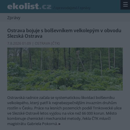
☰
/
zpravodajství
/
zprávy
Zprávy
Ostrava bojuje s bolševníkem velkolepým v obvodu
Slezská Ostrava
7.8.2026 01:09 | OSTRAVA (
ČTK
)
Ostravská radnice začala se systematickou likvidací bolševníku
velkolepého, který patří k nejnebezpečnějším invazním druhům
rostlin v Česku. Práce na lesních pozemcích podél Trnkovecké ulice
ve Slezské Ostravě letos vyjdou na více než 66 000 korun. Město
kombinuje chemické i mechanické metody, řekla ČTK mluvčí
magistrátu Gabriela Pokorná.