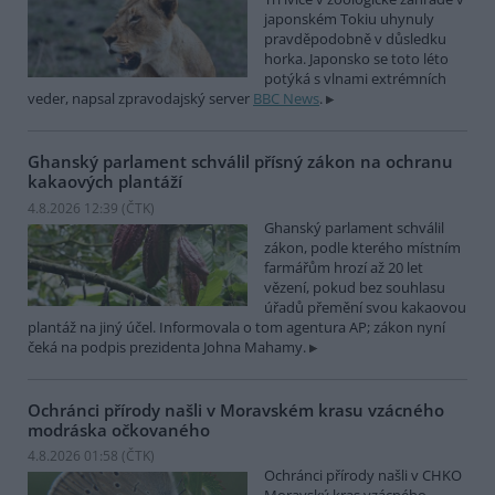
japonském Tokiu uhynuly
pravděpodobně v důsledku
horka. Japonsko se toto léto
potýká s vlnami extrémních
veder, napsal zpravodajský server
BBC News
.
Ghanský parlament schválil přísný zákon na ochranu
kakaových plantáží
4.8.2026 12:39 (
ČTK
)
Ghanský parlament schválil
zákon, podle kterého místním
farmářům hrozí až 20 let
vězení, pokud bez souhlasu
úřadů přemění svou kakaovou
plantáž na jiný účel. Informovala o tom agentura AP; zákon nyní
čeká na podpis prezidenta Johna Mahamy.
Ochránci přírody našli v Moravském krasu vzácného
modráska očkovaného
4.8.2026 01:58 (
ČTK
)
Ochránci přírody našli v CHKO