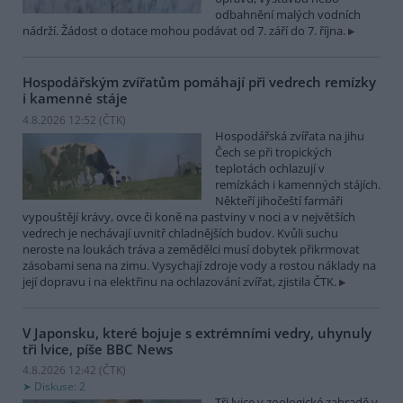
odbahnění malých vodních
nádrží. Žádost o dotace mohou podávat od 7. září do 7. října.
Hospodářským zvířatům pomáhají při vedrech remízky
i kamenné stáje
4.8.2026 12:52 (
ČTK
)
Hospodářská zvířata na jihu
Čech se při tropických
teplotách ochlazují v
remízkách i kamenných stájích.
Někteří jihočeští farmáři
vypouštějí krávy, ovce či koně na pastviny v noci a v největších
vedrech je nechávají uvnitř chladnějších budov. Kvůli suchu
neroste na loukách tráva a zemědělci musí dobytek přikrmovat
zásobami sena na zimu. Vysychají zdroje vody a rostou náklady na
její dopravu i na elektřinu na ochlazování zvířat, zjistila ČTK.
V Japonsku, které bojuje s extrémními vedry, uhynuly
tři lvice, píše BBC News
4.8.2026 12:42 (
ČTK
)
Diskuse: 2
Tři lvice v zoologické zahradě v