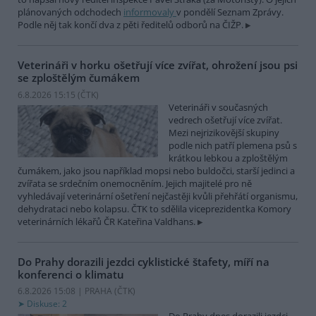
plánovaných odchodech
informovaly
v pondělí Seznam Zprávy.
Podle něj tak končí dva z pěti ředitelů odborů na ČIŽP.
Veterináři v horku ošetřují více zvířat, ohrožení jsou psi
se zploštělým čumákem
6.8.2026 15:15 (
ČTK
)
Veterináři v současných
vedrech ošetřují více zvířat.
Mezi nejrizikovější skupiny
podle nich patří plemena psů s
krátkou lebkou a zploštělým
čumákem, jako jsou například mopsi nebo buldočci, starší jedinci a
zvířata se srdečním onemocněním. Jejich majitelé pro ně
vyhledávají veterinární ošetření nejčastěji kvůli přehřátí organismu,
dehydrataci nebo kolapsu. ČTK to sdělila viceprezidentka Komory
veterinárních lékařů ČR Kateřina Valdhans.
Do Prahy dorazili jezdci cyklistické štafety, míří na
konferenci o klimatu
6.8.2026 15:08 | PRAHA (
ČTK
)
Diskuse: 2