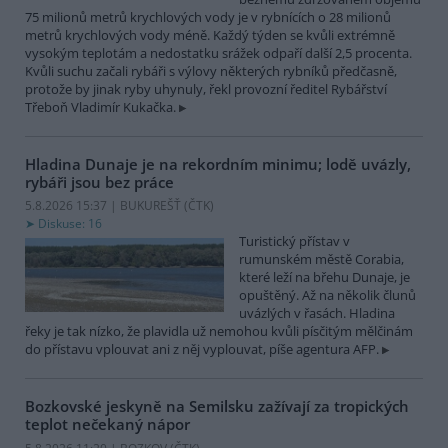
75 milionů metrů krychlových vody je v rybnících o 28 milionů
metrů krychlových vody méně. Každý týden se kvůli extrémně
vysokým teplotám a nedostatku srážek odpaří další 2,5 procenta.
Kvůli suchu začali rybáři s výlovy některých rybníků předčasně,
protože by jinak ryby uhynuly, řekl provozní ředitel Rybářství
Třeboň Vladimír Kukačka.
Hladina Dunaje je na rekordním minimu; lodě uvázly,
rybáři jsou bez práce
5.8.2026 15:37 | BUKUREŠŤ (
ČTK
)
Diskuse: 16
Turistický přístav v
rumunském městě Corabia,
které leží na břehu Dunaje, je
opuštěný. Až na několik člunů
uvázlých v řasách. Hladina
řeky je tak nízko, že plavidla už nemohou kvůli písčitým mělčinám
do přístavu vplouvat ani z něj vyplouvat, píše agentura AFP.
Bozkovské jeskyně na Semilsku zažívají za tropických
teplot nečekaný nápor