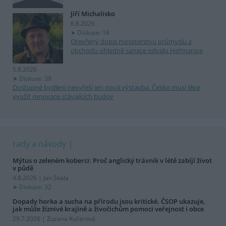
Jiří Michalisko
6.8.2026
Diskuse: 16
Otevřený dopis ministerstvu průmyslu a
obchodu ohledně sanace odvalu Heřmanice
5.8.2026
Diskuse: 39
Dostupné bydlení nevyřeší jen nová výstavba. Česko musí lépe
využít renovace stávajících budov
rady a návody
Mýtus o zeleném koberci: Proč anglický trávník v létě zabíjí život
v půdě
4.8.2026 | Jan Skala
Diskuse: 32
Dopady horka a sucha na přírodu jsou kritické. ČSOP ukazuje,
jak může žíznivé krajině a živočichům pomoci veřejnost i obce
29.7.2026 | Zuzana Kučerová