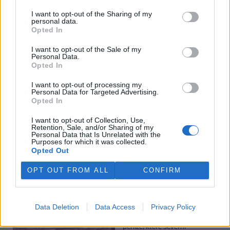
I want to opt-out of the Sharing of my
personal data.
Potok Bylanka v Pardubicích vyschl. Městský obvod
Opted In
chce, aby Povodí Labe vyčistilo koryto
5.8.2026 10:26 | PARDUBICE (
ČTK
)
I want to opt-out of the Sale of my
Diskuse: 1
Personal Data.
Potok Bylanka v Pardubicích v
Opted In
důsledku dlouhodobě nízkých
průtoků a suchého počasí
I want to opt-out of processing my
Personal Data for Targeted Advertising.
vyschl. Městský obvod VI chce
Opted In
využít období bez vody k
vyčištění koryta, a obrátil se proto se žádostí na správce toku,
I want to opt-out of Collection, Use,
Povodí Labe. Organizace ale požadavek odmítla s tím, že údržbu
Retention, Sale, and/or Sharing of my
dělala už v červnu a další zásah v tuto chvíli neplánuje, zjistila ČTK.
Personal Data that Is Unrelated with the
Purposes for which it was collected.
Opted Out
Červený chce peníze ušetřené za rekultivaci rozdělit
OPT OUT FROM ALL
CONFIRM
obcím podle původní dohody
5.8.2026 01:29 (
ČTK
)
Diskuse: 2
Data Deletion
Data Access
Privacy Policy
Ministr životního prostředí
Igor Červený (Motoristé) chce
peníze, které Severní