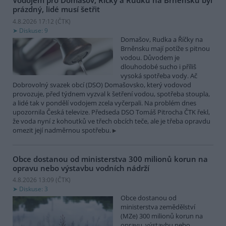
Vodojem pro Domašov, Říčky a Rudku na Brněnsku byl
prázdný, lidé musí šetřit
4.8.2026 17:12 (
ČTK
)
Diskuse: 9
Domašov, Rudka a Říčky na
Brněnsku mají potíže s pitnou
vodou. Důvodem je
dlouhodobé sucho i příliš
vysoká spotřeba vody. Ač
Dobrovolný svazek obcí (DSO) Domašovsko, který vodovod
provozuje, před týdnem vyzval k šetření vodou, spotřeba stoupla,
a lidé tak v pondělí vodojem zcela vyčerpali. Na problém dnes
upozornila Česká televize. Předseda DSO Tomáš Pitrocha ČTK řekl,
že voda nyní z kohoutků ve třech obcích teče, ale je třeba opravdu
omezit její nadměrnou spotřebu.
Obce dostanou od ministerstva 300 milionů korun na
opravu nebo výstavbu vodních nádrží
4.8.2026 13:09 (
ČTK
)
Diskuse: 3
Obce dostanou od
ministerstva zemědělství
(MZe) 300 milionů korun na
opravu, výstavbu nebo