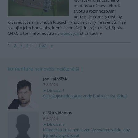
Moravský kras vzácného
modráska očkovaného. K
životu a rozmnožování
potřebuje porosty rostliny
krvavec toten na vlhčích loukách i vhodné druhy mravenců. Ti se
starají o jeho housenky, které si odnášejí do svých hnízd. Správa
CHKO o tom informovala na
webových
stránkách.
1
|
2
|
3
|
4
|
..
|
1581
|
»
komentáře
nejnovější
nejčtenější
Jan Palaščák
7.8.2026
Diskuse: 1
Ohrožuje nedostatek vody budoucnost jádra?
Eliška Vidomus
6.8.2026
Diskuse: 9
Klimatická krize není over. Vyzýváme vládu, aby
ji přestala ignorovat