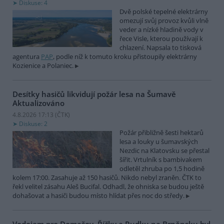
Diskuse: 4
Dvě polské tepelné elektrárny
omezují svůj provoz kvůli vlně
veder a nízké hladině vody v
řece Visle, kterou používají k
chlazení. Napsala to tisková
agentura
PAP
, podle níž k tomuto kroku přistoupily elektrárny
Kozienice a Polaniec.
Desítky hasičů likvidují požár lesa na Šumavě
Aktualizováno
4.8.2026 17:13 (
ČTK
)
Diskuse: 2
Požár přibližně šesti hektarů
lesa a louky u šumavských
Nezdic na Klatovsku se přestal
šířit. Vrtulník s bambivakem
odletěl zhruba po 1,5 hodině
kolem 17:00. Zasahuje až 150 hasičů. Nikdo nebyl zraněn. ČTK to
řekl velitel zásahu Aleš Bucifal. Odhadl, že ohniska se budou ještě
dohašovat a hasiči budou místo hlídat přes noc do středy.