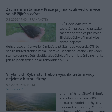
Záchranná stanice v Praze přijímá kvůli vedrům více
volně žijících zvířat
5.8.2026 17:40 | PRAHA (
ČTK
)
Kvůli vysokým letním
teplotám pracovníci pražské
záchranné stanice pro volně
žijící živočichy přijímají více
zvířat, nejčastěji
dehydratovaná a vysílená mláďata ptáků nebo veverek. ČTK to
sdělila mluvčí stanice Petra Fišerová. Během současné vlny veder
stanice denně ošetří desítky živočichů, při první letošní vlně horka
jich za jeden týden přijali rekordních 578.
V rybnících Rybářství Třeboň vyschla třetina vody,
nejvíce v historii firmy
5.8.2026 15:42 (
ČTK
)
Diskuse: 1
V rybnících Rybářství Třeboň,
které hospodaří na 8000
hektarech vodní plochy, chybí
více než třetina vody. Oproti
běžnému zdržovaném objemu