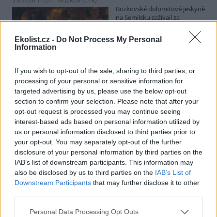
5.8.2026 11:20 | BOZKOV (
ČTK
)
Bozkovské dolomitové jeskyně
na Semilsku zažívají za
současných tropických teplot
nečekaný nápor. Jde sice o
Ekolist.cz -
Do Not Process My Personal
jedno z nejchladnějších míst v
Information
Libereckém kraji, které má stálou teplotu mezi 7,5 až devíti stupni
Celsia, přesto v minulosti podle vedoucího Bozkovských jeskyní
Dušana Milky k nim lidé přicházeli spíše v době, když bylo nevlídno.
If you wish to opt-out of the sale, sharing to third parties, or
processing of your personal or sensitive information for
targeted advertising by us, please use the below opt-out
section to confirm your selection. Please note that after your
V pěti zemích Amazonie zatkli stovky lidí kvůli
opt-out request is processed you may continue seeing
environmentální kriminalitě
interest-based ads based on personal information utilized by
5.8.2026 10:34 | BOGOTÁ (
ČTK
)
us or personal information disclosed to third parties prior to
Policisté v pěti zemích ležících
your opt-out. You may separately opt-out of the further
v Amazonii pozatýkali stovky
lidí a zabavili dřevo, minerály i
disclosure of your personal information by third parties on the
zvířata v hodnotě přes 280
IAB’s list of downstream participants. This information may
milionů dolarů (kolem 5,9
also be disclosed by us to third parties on the
IAB’s List of
miliard korun) při jednom z největších koordinovaných zásahů
Downstream Participants
that may further disclose it to other
proti environmentální kriminalitě v největším deštném pralese
third parties.
světa. Napsala to agentura AP, podle níž se do operace nazvané
Zelený štít 2026 zapojily Bolívie, Brazílie, Kolumbie, Ekvádor a Peru.
Personal Data Processing Opt Outs