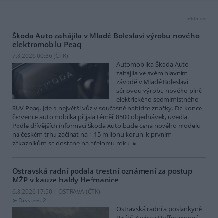
reklama
Škoda Auto zahájila v Mladé Boleslavi výrobu nového
elektromobilu Peaq
7.8.2026 00:36 (
ČTK
)
Automobilka Škoda Auto
zahájila ve svém hlavním
závodě v Mladé Boleslavi
sériovou výrobu nového plně
elektrického sedmimístného
SUV Peaq. Jde o největší vůz v současné nabídce značky. Do konce
července automobilka přijala téměř 8500 objednávek, uvedla.
Podle dřívějších informací Škoda Auto bude cena nového modelu
na českém trhu začínat na 1,15 milionu korun, k prvním
zákazníkům se dostane na přelomu roku.
Ostravská radní podala trestní oznámení za postup
MŽP v kauze haldy Heřmanice
6.8.2026 17:50 | OSTRAVA (
ČTK
)
Diskuse: 2
Ostravská radní a poslankyně
Pirátů Andrea Hoffmannová