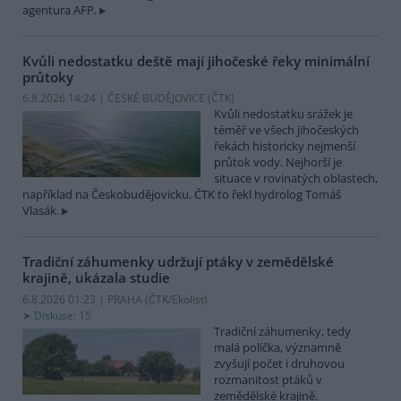
agentura AFP.
Kvůli nedostatku deště mají jihočeské řeky minimální
průtoky
6.8.2026 14:24 | ČESKÉ BUDĚJOVICE (
ČTK
)
Kvůli nedostatku srážek je
téměř ve všech jihočeských
řekách historicky nejmenší
průtok vody. Nejhorší je
situace v rovinatých oblastech,
například na Českobudějovicku. ČTK to řekl hydrolog Tomáš
Vlasák.
Tradiční záhumenky udržují ptáky v zemědělské
krajině, ukázala studie
6.8.2026 01:23 | PRAHA (
ČTK/Ekolist
)
Diskuse: 15
Tradiční záhumenky, tedy
malá políčka, významně
zvyšují počet i druhovou
rozmanitost ptáků v
zemědělské krajině.