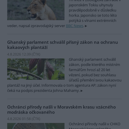
japonském Tokiu uhynuly
pravděpodobně v důsledku
horka. Japonsko se toto léto
potýká s vlnami extrémních
veder, napsal zpravodajský server
BBC News
.
Ghanský parlament schválil přísný zákon na ochranu
kakaových plantáží
4.8.2026 12:39 (
ČTK
)
Ghanský parlament schválil
zákon, podle kterého místním
farmářům hrozí až 20 let
vězení, pokud bez souhlasu
úřadů přemění svou kakaovou
plantáž na jiný účel. Informovala o tom agentura AP; zákon nyní
čeká na podpis prezidenta Johna Mahamy.
Ochránci přírody našli v Moravském krasu vzácného
modráska očkovaného
4.8.2026 01:58 (
ČTK
)
Ochránci přírody našli v CHKO