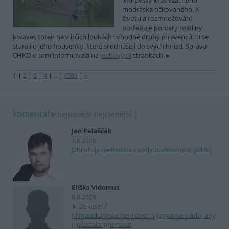
Moravský kras vzácného
modráska očkovaného. K
životu a rozmnožování
potřebuje porosty rostliny
krvavec toten na vlhčích loukách i vhodné druhy mravenců. Ti se
starají o jeho housenky, které si odnášejí do svých hnízd. Správa
CHKO o tom informovala na
webových
stránkách.
1
|
2
|
3
|
4
|
..
|
1581
|
»
komentáře
nejnovější
nejčtenější
Jan Palaščák
7.8.2026
Ohrožuje nedostatek vody budoucnost jádra?
Eliška Vidomus
6.8.2026
Diskuse: 7
Klimatická krize není over. Vyzýváme vládu, aby
ji přestala ignorovat