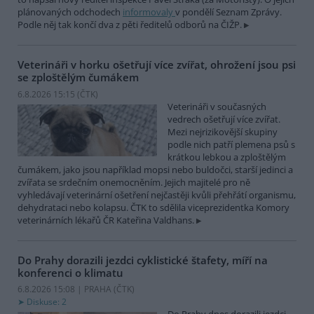
plánovaných odchodech
informovaly
v pondělí Seznam Zprávy.
Podle něj tak končí dva z pěti ředitelů odborů na ČIŽP.
Veterináři v horku ošetřují více zvířat, ohrožení jsou psi
se zploštělým čumákem
6.8.2026 15:15 (
ČTK
)
Veterináři v současných
vedrech ošetřují více zvířat.
Mezi nejrizikovější skupiny
podle nich patří plemena psů s
krátkou lebkou a zploštělým
čumákem, jako jsou například mopsi nebo buldočci, starší jedinci a
zvířata se srdečním onemocněním. Jejich majitelé pro ně
vyhledávají veterinární ošetření nejčastěji kvůli přehřátí organismu,
dehydrataci nebo kolapsu. ČTK to sdělila viceprezidentka Komory
veterinárních lékařů ČR Kateřina Valdhans.
Do Prahy dorazili jezdci cyklistické štafety, míří na
konferenci o klimatu
6.8.2026 15:08 | PRAHA (
ČTK
)
Diskuse: 2