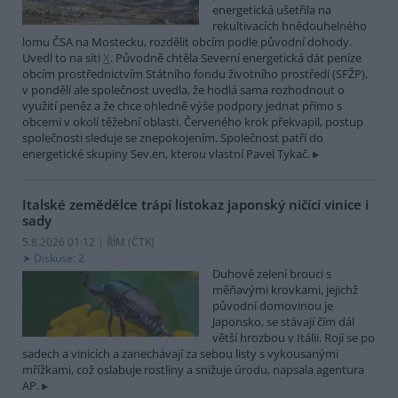
energetická ušetřila na
rekultivacích hnědouhelného
lomu ČSA na Mostecku, rozdělit obcím podle původní dohody.
Uvedl to na síti
X
. Původně chtěla Severní energetická dát peníze
obcím prostřednictvím Státního fondu životního prostředí (SFŽP),
v pondělí ale společnost uvedla, že hodlá sama rozhodnout o
využití peněz a že chce ohledně výše podpory jednat přímo s
obcemi v okolí těžební oblasti. Červeného krok překvapil, postup
společnosti sleduje se znepokojením. Společnost patří do
energetické skupiny Sev.en, kterou vlastní Pavel Tykač.
Italské zemědělce trápí listokaz japonský ničící vinice i
sady
5.8.2026 01:12 | ŘÍM (
ČTK
)
Diskuse: 2
Duhově zelení brouci s
měňavými krovkami, jejichž
původní domovinou je
Japonsko, se stávají čím dál
větší hrozbou v Itálii. Rojí se po
sadech a vinicích a zanechávají za sebou listy s vykousanými
mřížkami, což oslabuje rostliny a snižuje úrodu, napsala agentura
AP.