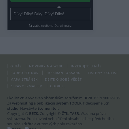
O NÁS
NOVINKY NA WEBU
INZERUJTE U NÁS
PODPOŘTE NÁS
PŘEBÍRÁNÍ OBSAHU
TIŠTĚNÝ EKOLIST
MAPA STRÁNEK
DEJTE O SOBĚ VĚDĚT
ZPRÁVY E-MAILEM
COOKIES
Ekolist.cz
je vydáván občanským sdružením
BEZK
. ISSN 1802-9019.
Za
webhosting
a
publikační systém TOOLKIT
děkujeme
Ecn
studiu
. Navštivte
Ecomonitor
.
Copyright ©
BEZK
. Copyright ©
ČTK
,
TASR
. Všechna práva
vyhrazena. Publikování nebo šíření obsahu je bez předchozího
souhlasu držitele autorských práv zakázáno.