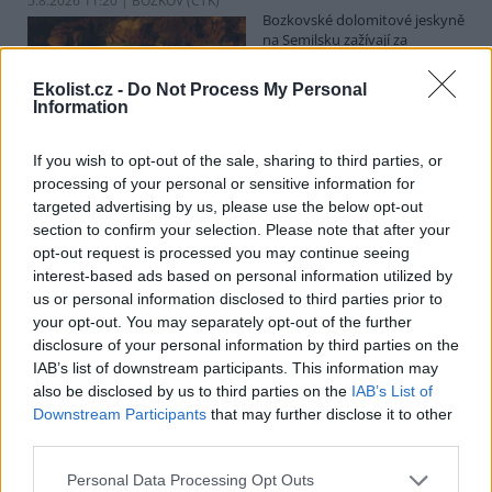
5.8.2026 11:20 | BOZKOV (
ČTK
)
Bozkovské dolomitové jeskyně
na Semilsku zažívají za
současných tropických teplot
nečekaný nápor. Jde sice o
Ekolist.cz -
Do Not Process My Personal
jedno z nejchladnějších míst v
Information
Libereckém kraji, které má stálou teplotu mezi 7,5 až devíti stupni
Celsia, přesto v minulosti podle vedoucího Bozkovských jeskyní
Dušana Milky k nim lidé přicházeli spíše v době, když bylo nevlídno.
If you wish to opt-out of the sale, sharing to third parties, or
processing of your personal or sensitive information for
targeted advertising by us, please use the below opt-out
section to confirm your selection. Please note that after your
V pěti zemích Amazonie zatkli stovky lidí kvůli
opt-out request is processed you may continue seeing
environmentální kriminalitě
interest-based ads based on personal information utilized by
5.8.2026 10:34 | BOGOTÁ (
ČTK
)
us or personal information disclosed to third parties prior to
Policisté v pěti zemích ležících
your opt-out. You may separately opt-out of the further
v Amazonii pozatýkali stovky
lidí a zabavili dřevo, minerály i
disclosure of your personal information by third parties on the
zvířata v hodnotě přes 280
IAB’s list of downstream participants. This information may
milionů dolarů (kolem 5,9
also be disclosed by us to third parties on the
IAB’s List of
miliard korun) při jednom z největších koordinovaných zásahů
Downstream Participants
that may further disclose it to other
proti environmentální kriminalitě v největším deštném pralese
third parties.
světa. Napsala to agentura AP, podle níž se do operace nazvané
Zelený štít 2026 zapojily Bolívie, Brazílie, Kolumbie, Ekvádor a Peru.
Personal Data Processing Opt Outs