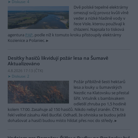
Diskuse: 4
Dvě polské tepelné elektrárny
omezují svůj provoz kvůli vlně
veder a nízké hladině vody v
řece Visle, kterou používají k
chlazení. Napsala to tisková
agentura
PAP
, podle níž k tomuto kroku přistoupily elektrárny
Kozienice a Polaniec.
Desítky hasičů likvidují požár lesa na Šumavě
Aktualizováno
4.8.2026 17:13 (
ČTK
)
Diskuse: 2
Požár přibližně šesti hektarů
lesa a louky u šumavských
Nezdic na Klatovsku se přestal
šířit. Vrtulník s bambivakem
odletěl zhruba po 1,5 hodině
kolem 17:00. Zasahuje až 150 hasičů. Nikdo nebyl zraněn. ČTK to
řekl velitel zásahu Aleš Bucifal. Odhadl, že ohniska se budou ještě
dohašovat a hasiči budou místo hlídat přes noc do středy.