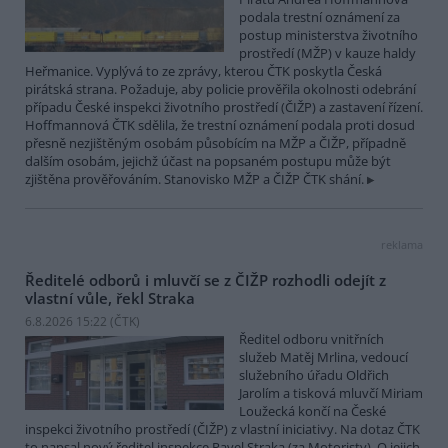
podala trestní oznámení za
postup ministerstva životního
prostředí (MŽP) v kauze haldy
Heřmanice. Vyplývá to ze zprávy, kterou ČTK poskytla Česká
pirátská strana. Požaduje, aby policie prověřila okolnosti odebrání
případu České inspekci životního prostředí (ČIŽP) a zastavení řízení.
Hoffmannová ČTK sdělila, že trestní oznámení podala proti dosud
přesně nezjištěným osobám působícím na MŽP a ČIŽP, případně
dalším osobám, jejichž účast na popsaném postupu může být
zjištěna prověřováním. Stanovisko MŽP a ČIŽP ČTK shání.
reklama
Ředitelé odborů i mluvčí se z ČIŽP rozhodli odejít z
vlastní vůle, řekl Straka
6.8.2026 15:22 (
ČTK
)
Ředitel odboru vnitřních
služeb Matěj Mrlina, vedoucí
služebního úřadu Oldřich
Jarolím a tisková mluvčí Miriam
Loužecká končí na České
inspekci životního prostředí (ČIŽP) z vlastní iniciativy. Na dotaz ČTK
to napsal nový ředitel inspekce Pavel Straka (za Motoristy). O jejich