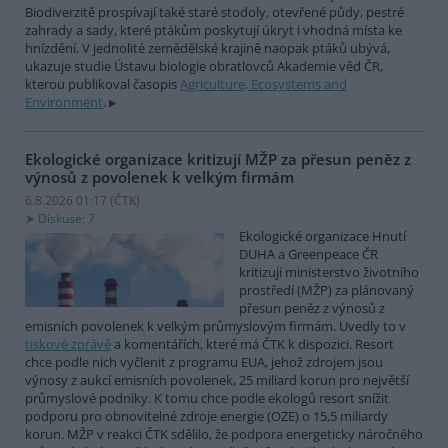
Biodiverzitě prospívají také staré stodoly, otevřené půdy, pestré
zahrady a sady, které ptákům poskytují úkryt i vhodná místa ke
hnízdění. V jednolité zemědělské krajině naopak ptáků ubývá,
ukazuje studie Ústavu biologie obratlovců Akademie věd ČR,
kterou publikoval časopis
Agriculture, Ecosystems and
Environment
.
Ekologické organizace kritizují MŽP za přesun peněz z
výnosů z povolenek k velkým firmám
6.8.2026 01:17 (
ČTK
)
Diskuse: 7
Ekologické organizace Hnutí
DUHA a Greenpeace ČR
kritizují ministerstvo životního
prostředí (MŽP) za plánovaný
přesun peněz z výnosů z
emisních povolenek k velkým průmyslovým firmám. Uvedly to v
tiskové zprávě
a komentářích, které má ČTK k dispozici. Resort
chce podle nich vyčlenit z programu EUA, jehož zdrojem jsou
výnosy z aukcí emisních povolenek, 25 miliard korun pro největší
průmyslové podniky. K tomu chce podle ekologů resort snížit
podporu pro obnovitelné zdroje energie (OZE) o 15,5 miliardy
korun. MŽP v reakci ČTK sdělilo, že podpora energeticky náročného