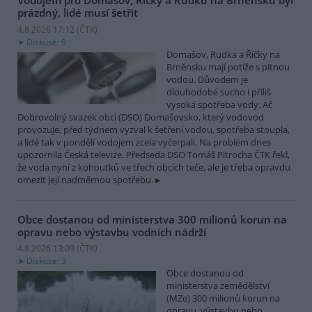
Vodojem pro Domašov, Říčky a Rudku na Brněnsku byl
prázdný, lidé musí šetřit
4.8.2026 17:12 (
ČTK
)
Diskuse: 9
Domašov, Rudka a Říčky na
Brněnsku mají potíže s pitnou
vodou. Důvodem je
dlouhodobé sucho i příliš
vysoká spotřeba vody. Ač
Dobrovolný svazek obcí (DSO) Domašovsko, který vodovod
provozuje, před týdnem vyzval k šetření vodou, spotřeba stoupla,
a lidé tak v pondělí vodojem zcela vyčerpali. Na problém dnes
upozornila Česká televize. Předseda DSO Tomáš Pitrocha ČTK řekl,
že voda nyní z kohoutků ve třech obcích teče, ale je třeba opravdu
omezit její nadměrnou spotřebu.
Obce dostanou od ministerstva 300 milionů korun na
opravu nebo výstavbu vodních nádrží
4.8.2026 13:09 (
ČTK
)
Diskuse: 3
Obce dostanou od
ministerstva zemědělství
(MZe) 300 milionů korun na
opravu, výstavbu nebo