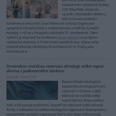
Do Prahy dnes dorazili jezdci
mezinárodní cyklistické štafety
COP Bike Ride. Účastníci
vyrazili z brazilského Belému,
kde se konala poslední
konference smluvních stran Rámcové úmluvy Organizace
spojených národů (OSN) o změně klimatu, a míří do turecké
Antalye, v níž se v listopadu uskuteční 31. konference. Cílem
cyklistů je dopravit na konferenci
deset návrhů
na podporu
cyklistické dopravy. V Praze stráví necelé tři dny. Včera večer
osobně přivítala náměstkyně primátora hl. m. Prahy Jana
Komrsková.
Ománskou mořskou rezervaci ohrožuje velká ropná
skvrna z poškozeného tankeru
6.8.2026 15:03 (
ČTK
)
Bezprostřední ekologická
katastrofa ohrožuje přírodní
rezervaci v Ománu, v jejíž
blízkosti se rozšířila velká
ropná skvrna. Ropa unikla z
lodi, u níž panuje podezření, že patří do takzvané ruské stínové
flotily. S odkazem na sdělení ekologické organizace Greenpeace a
nizozemské nevládní organizace PAX o tom dnes informovala