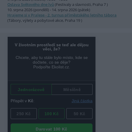
Oslava Světového dne lvů
(Festivaly a slavnosti, Praha 7 )
10. srpna 2026 (pondělí) - 14. srpna 2026 (pátek)
Hrajeme si v Pralese - 2. turnus příměstského letního tábora
(Tábory, výlety a pobytové akce, Praha 19 )