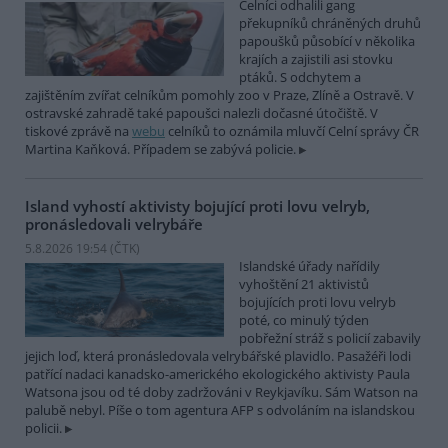
Celníci odhalili gang
překupníků chráněných druhů
papoušků působící v několika
krajích a zajistili asi stovku
ptáků. S odchytem a
zajištěním zvířat celníkům pomohly zoo v Praze, Zlíně a Ostravě. V
ostravské zahradě také papoušci nalezli dočasné útočiště. V
tiskové zprávě na
webu
celníků to oznámila mluvčí Celní správy ČR
Martina Kaňková. Případem se zabývá policie.
Island vyhostí aktivisty bojující proti lovu velryb,
pronásledovali velrybáře
5.8.2026 19:54 (
ČTK
)
Islandské úřady nařídily
vyhoštění 21 aktivistů
bojujících proti lovu velryb
poté, co minulý týden
pobřežní stráž s policií zabavily
jejich loď, která pronásledovala velrybářské plavidlo. Pasažéři lodi
patřící nadaci kanadsko-amerického ekologického aktivisty Paula
Watsona jsou od té doby zadržováni v Reykjavíku. Sám Watson na
palubě nebyl. Píše o tom agentura AFP s odvoláním na islandskou
policii.