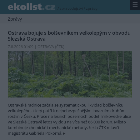
☰
/
zpravodajství
/
zprávy
Zprávy
Ostrava bojuje s bolševníkem velkolepým v obvodu
Slezská Ostrava
7.8.2026 01:09 | OSTRAVA (
ČTK
)
Ostravská radnice začala se systematickou likvidací bolševníku
velkolepého, který patří k nejnebezpečnějším invazním druhům
rostlin v Česku. Práce na lesních pozemcích podél Trnkovecké ulice
ve Slezské Ostravě letos vyjdou na více než 66 000 korun. Město
kombinuje chemické i mechanické metody, řekla ČTK mluvčí
magistrátu Gabriela Pokorná.