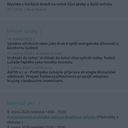
Myslete v horkých dnech na volně žijící ptáky a další zvířata
28.7.2026 | Karel Makoň
tiskové zprávy
14. května 2026 |
Výměna střešních oken jako krok k vyšší energetické účinnosti a
komfortu bydlení
11. května 2026 |
Vrchlabí do toho!
Vrchlabí do toho!: Vrchlabí do toho! chce vyhrát volby. Nabízí
Lukáše Teplého jako nového starostu
7. května 2026 |
ASITIS s.r.o.
ASITIS s.r.o.: Podřipsko zahájilo přípravu strategie klimatické
odolnosti. Projekt Pathways2Resilience propojil adaptaci
krajiny s budoucími investicemi.
kalendář akcí
8. srpna 2026 (sobota) 14:00 - 15:00
Komentované prohlídky výstavy Rostlinná Odysea
(Přednášky a
diskuse, )
9. srpna 2026 (neděle) 10:00 - 16:00