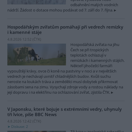
odbahnění malých vodních
nádrží. Žádost o dotace mohou podávat od 7. září do 7. října.
Hospodářským zvířatům pomáhají při vedrech remízky
i kamenné stáje
4.8.2026 12:52 (
ČTK
)
Hospodářská zvířata na jihu
Čech se při tropických
teplotách ochlazují v
remízkách i kamenných stájích.
Někteří jihočeští farmáři
vypouštějí krávy, ovce či koně na pastviny v noci a v největších
vedrech je nechávají uvnitř chladnějších budov. Kvůli suchu
neroste na loukách tráva a zemědělci musí dobytek přikrmovat
zásobami sena na zimu. Vysychají zdroje vody a rostou náklady na
její dopravu i na elektřinu na ochlazování zvířat, zjistila ČTK.
V Japonsku, které bojuje s extrémními vedry, uhynuly
tři lvice, píše BBC News
4.8.2026 12:42 (
ČTK
)
Diskuse: 2
Tři lvice v zoologické zahradě v