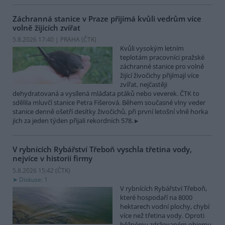
Záchranná stanice v Praze přijímá kvůli vedrům více
volně žijících zvířat
5.8.2026 17:40 | PRAHA (
ČTK
)
Kvůli vysokým letním
teplotám pracovníci pražské
záchranné stanice pro volně
žijící živočichy přijímají více
zvířat, nejčastěji
dehydratovaná a vysílená mláďata ptáků nebo veverek. ČTK to
sdělila mluvčí stanice Petra Fišerová. Během současné vlny veder
stanice denně ošetří desítky živočichů, při první letošní vlně horka
jich za jeden týden přijali rekordních 578.
V rybnících Rybářství Třeboň vyschla třetina vody,
nejvíce v historii firmy
5.8.2026 15:42 (
ČTK
)
Diskuse: 1
V rybnících Rybářství Třeboň,
které hospodaří na 8000
hektarech vodní plochy, chybí
více než třetina vody. Oproti
běžnému zdržovaném objemu