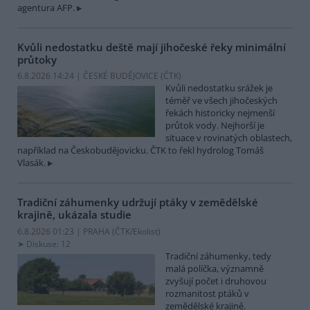
agentura AFP.
Kvůli nedostatku deště mají jihočeské řeky minimální
průtoky
6.8.2026 14:24 | ČESKÉ BUDĚJOVICE (
ČTK
)
Kvůli nedostatku srážek je
téměř ve všech jihočeských
řekách historicky nejmenší
průtok vody. Nejhorší je
situace v rovinatých oblastech,
například na Českobudějovicku. ČTK to řekl hydrolog Tomáš
Vlasák.
Tradiční záhumenky udržují ptáky v zemědělské
krajině, ukázala studie
6.8.2026 01:23 | PRAHA (
ČTK/Ekolist
)
Diskuse: 12
Tradiční záhumenky, tedy
malá políčka, významně
zvyšují počet i druhovou
rozmanitost ptáků v
zemědělské krajině.