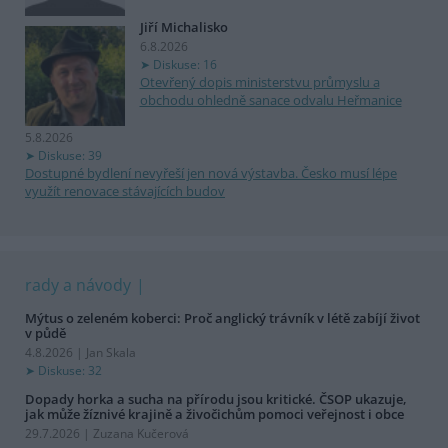
Jiří Michalisko
6.8.2026
Diskuse: 16
Otevřený dopis ministerstvu průmyslu a
obchodu ohledně sanace odvalu Heřmanice
5.8.2026
Diskuse: 39
Dostupné bydlení nevyřeší jen nová výstavba. Česko musí lépe
využít renovace stávajících budov
rady a návody
Mýtus o zeleném koberci: Proč anglický trávník v létě zabíjí život
v půdě
4.8.2026 | Jan Skala
Diskuse: 32
Dopady horka a sucha na přírodu jsou kritické. ČSOP ukazuje,
jak může žíznivé krajině a živočichům pomoci veřejnost i obce
29.7.2026 | Zuzana Kučerová