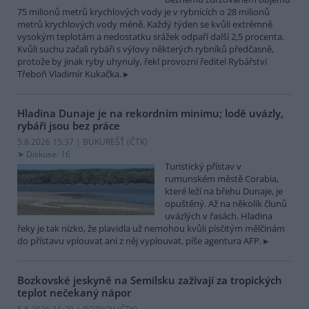
75 milionů metrů krychlových vody je v rybnících o 28 milionů
metrů krychlových vody méně. Každý týden se kvůli extrémně
vysokým teplotám a nedostatku srážek odpaří další 2,5 procenta.
Kvůli suchu začali rybáři s výlovy některých rybníků předčasně,
protože by jinak ryby uhynuly, řekl provozní ředitel Rybářství
Třeboň Vladimír Kukačka.
Hladina Dunaje je na rekordním minimu; lodě uvázly,
rybáři jsou bez práce
5.8.2026 15:37 | BUKUREŠŤ (
ČTK
)
Diskuse: 16
Turistický přístav v
rumunském městě Corabia,
které leží na břehu Dunaje, je
opuštěný. Až na několik člunů
uvázlých v řasách. Hladina
řeky je tak nízko, že plavidla už nemohou kvůli písčitým mělčinám
do přístavu vplouvat ani z něj vyplouvat, píše agentura AFP.
Bozkovské jeskyně na Semilsku zažívají za tropických
teplot nečekaný nápor