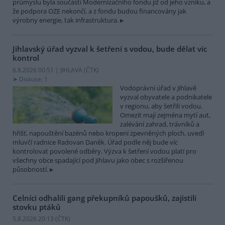
průmyslu byla součástí Modernizačního fondu již od jeho vzniku, a
že podpora OZE nekončí, a z fondu budou financovány jak
výrobny energie, tak infrastruktura.
Jihlavský úřad vyzval k šetření s vodou, bude dělat víc
kontrol
6.8.2026 00:51 | JIHLAVA (
ČTK
)
Diskuse: 1
Vodoprávní úřad v Jihlavě
vyzval obyvatele a podnikatele
v regionu, aby šetřili vodou.
Omezit mají zejména mytí aut,
zalévání zahrad, trávníků a
hřišť, napouštění bazénů nebo kropení zpevněných ploch, uvedl
mluvčí radnice Radovan Daněk. Úřad podle něj bude víc
kontrolovat povolené odběry. Výzva k šetření vodou platí pro
všechny obce spadající pod Jihlavu jako obec s rozšířenou
působností.
Celníci odhalili gang překupníků papoušků, zajistili
stovku ptáků
5.8.2026 20:13 (
ČTK
)