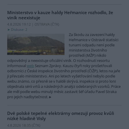
Ministerstvo v kauze haldy Heřmanice rozhodlo, že
viník neexistuje
4.8.2026 19:12 | OSTRAVA (
ČTK
)
Diskuse: 2
Za škodu za zavezení haldy
Heřmanice v Ostravě statisíci
tunami odpadu není podle
ministerstva životního
prostředí (MŽP) nikdo
odpovědný a neexistuje oficiální viník. O rozhodnutí resortu
informoval
web
Seznam Zprávy. Kauzu čtyři roky prošetřovali
odborníci z České inspekce životního prostředí (ČIŽP), letos na jaře
ji převzalo ministerstvo. Ani po letech vyšetřování nebylo podle
webu známo, co přesně se v haldě skrývá, inspekce si proto loni
objednala sérii vrtů a následných analýz odebraných vzorků. Práce
ale měl podle webu minulý měsíc zastavit šéf úřadu Pavel Straka
pro jejich nadbytečnost.
Dvě polské tepelné elektrárny omezují provoz kvůli
nízké hladině Visly
4.8.2026 18:35 (
ČTK
)