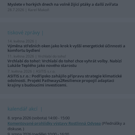
Myslete v horkých dnech na volně žijící ptáky a další zvířata
28.7.2026 | Karel Makoň
tiskové zprávy
14. května 2026 |
Výměna střešních oken jako krok k vyšší energetické účinnosti a
komfortu bydlení
11. května 2026 |
Vrchlabí do toho!
Vrchlabí do toho!: Vrchlabí do toho! chce vyhrát volby. Nabízí
Lukáše Teplého jako nového starostu
7. května 2026 |
ASITIS s.r.o.
ASITIS s.r.o.: Podřipsko zahájilo přípravu strategie klimatické
odolnosti. Projekt Pathways2Resilience propojil adaptaci
krajiny s budoucími investicemi.
kalendář akcí
8. srpna 2026 (sobota) 14:00 - 15:00
Komentované prohlídky výstavy Rostlinná Odysea
(Přednášky a
diskuse, )
9. srpna 2026 (neděle) 10:00 - 16:00