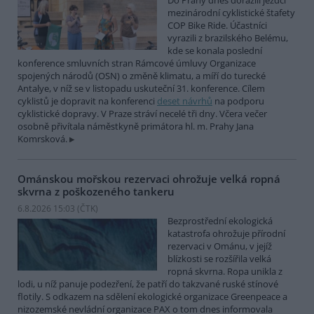
Do Prahy dnes dorazili jezdci
mezinárodní cyklistické štafety
COP Bike Ride. Účastníci
vyrazili z brazilského Belému,
kde se konala poslední
konference smluvních stran Rámcové úmluvy Organizace
spojených národů (OSN) o změně klimatu, a míří do turecké
Antalye, v níž se v listopadu uskuteční 31. konference. Cílem
cyklistů je dopravit na konferenci
deset návrhů
na podporu
cyklistické dopravy. V Praze stráví necelé tři dny. Včera večer
osobně přivítala náměstkyně primátora hl. m. Prahy Jana
Komrsková.
Ománskou mořskou rezervaci ohrožuje velká ropná
skvrna z poškozeného tankeru
6.8.2026 15:03 (
ČTK
)
Bezprostřední ekologická
katastrofa ohrožuje přírodní
rezervaci v Ománu, v jejíž
blízkosti se rozšířila velká
ropná skvrna. Ropa unikla z
lodi, u níž panuje podezření, že patří do takzvané ruské stínové
flotily. S odkazem na sdělení ekologické organizace Greenpeace a
nizozemské nevládní organizace PAX o tom dnes informovala