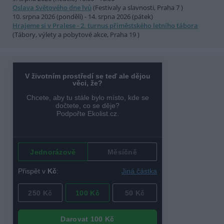
Oslava Světového dne lvů
(Festivaly a slavnosti, Praha 7 )
10. srpna 2026 (pondělí) - 14. srpna 2026 (pátek)
Hrajeme si v Pralese - 2. turnus příměstského letního tábora
(Tábory, výlety a pobytové akce, Praha 19 )