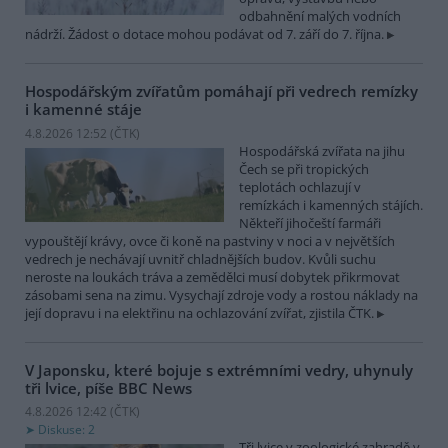
odbahnění malých vodních
nádrží. Žádost o dotace mohou podávat od 7. září do 7. října.
Hospodářským zvířatům pomáhají při vedrech remízky
i kamenné stáje
4.8.2026 12:52 (
ČTK
)
Hospodářská zvířata na jihu
Čech se při tropických
teplotách ochlazují v
remízkách i kamenných stájích.
Někteří jihočeští farmáři
vypouštějí krávy, ovce či koně na pastviny v noci a v největších
vedrech je nechávají uvnitř chladnějších budov. Kvůli suchu
neroste na loukách tráva a zemědělci musí dobytek přikrmovat
zásobami sena na zimu. Vysychají zdroje vody a rostou náklady na
její dopravu i na elektřinu na ochlazování zvířat, zjistila ČTK.
V Japonsku, které bojuje s extrémními vedry, uhynuly
tři lvice, píše BBC News
4.8.2026 12:42 (
ČTK
)
Diskuse: 2
Tři lvice v zoologické zahradě v