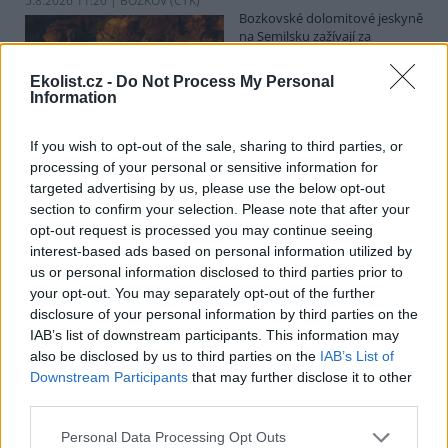
5.8.2026 11:20 | BOZKOV (
ČTK
)
Bozkovské dolomitové jeskyně
na Semilsku zažívají za
současných tropických teplot
nečekaný nápor. Jde sice o
Ekolist.cz -
Do Not Process My Personal
jedno z nejchladnějších míst v
Information
Libereckém kraji, které má stálou teplotu mezi 7,5 až devíti stupni
Celsia, přesto v minulosti podle vedoucího Bozkovských jeskyní
Dušana Milky k nim lidé přicházeli spíše v době, když bylo nevlídno.
If you wish to opt-out of the sale, sharing to third parties, or
processing of your personal or sensitive information for
targeted advertising by us, please use the below opt-out
section to confirm your selection. Please note that after your
V pěti zemích Amazonie zatkli stovky lidí kvůli
opt-out request is processed you may continue seeing
environmentální kriminalitě
interest-based ads based on personal information utilized by
5.8.2026 10:34 | BOGOTÁ (
ČTK
)
us or personal information disclosed to third parties prior to
Policisté v pěti zemích ležících
your opt-out. You may separately opt-out of the further
v Amazonii pozatýkali stovky
lidí a zabavili dřevo, minerály i
disclosure of your personal information by third parties on the
zvířata v hodnotě přes 280
IAB’s list of downstream participants. This information may
milionů dolarů (kolem 5,9
also be disclosed by us to third parties on the
IAB’s List of
miliard korun) při jednom z největších koordinovaných zásahů
Downstream Participants
that may further disclose it to other
proti environmentální kriminalitě v největším deštném pralese
third parties.
světa. Napsala to agentura AP, podle níž se do operace nazvané
Zelený štít 2026 zapojily Bolívie, Brazílie, Kolumbie, Ekvádor a Peru.
Personal Data Processing Opt Outs