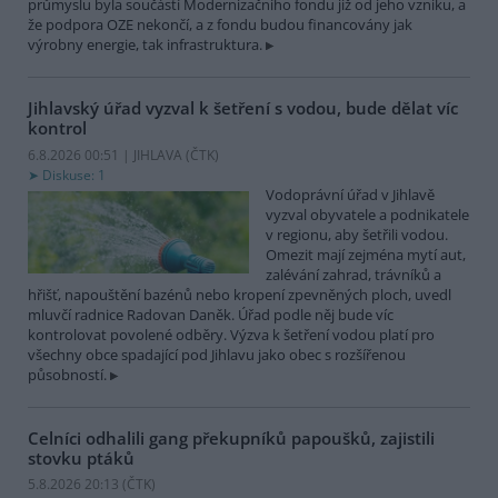
průmyslu byla součástí Modernizačního fondu již od jeho vzniku, a
že podpora OZE nekončí, a z fondu budou financovány jak
výrobny energie, tak infrastruktura.
Jihlavský úřad vyzval k šetření s vodou, bude dělat víc
kontrol
6.8.2026 00:51 | JIHLAVA (
ČTK
)
Diskuse: 1
Vodoprávní úřad v Jihlavě
vyzval obyvatele a podnikatele
v regionu, aby šetřili vodou.
Omezit mají zejména mytí aut,
zalévání zahrad, trávníků a
hřišť, napouštění bazénů nebo kropení zpevněných ploch, uvedl
mluvčí radnice Radovan Daněk. Úřad podle něj bude víc
kontrolovat povolené odběry. Výzva k šetření vodou platí pro
všechny obce spadající pod Jihlavu jako obec s rozšířenou
působností.
Celníci odhalili gang překupníků papoušků, zajistili
stovku ptáků
5.8.2026 20:13 (
ČTK
)