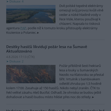
Diskuse: 4
Dvě polské tepelné elektrárny
omezují svůj provoz kvůli vlně
veder a nízké hladině vody v
řece Visle, kterou používají k
chlazení. Napsala to tisková
agentura
PAP
, podle níž k tomuto kroku přistoupily elektrárny
Kozienice a Polaniec.
Desítky hasičů likvidují požár lesa na Šumavě
Aktualizováno
4.8.2026 17:13 (
ČTK
)
Diskuse: 2
Požár přibližně šesti hektarů
lesa a louky u šumavských
Nezdic na Klatovsku se přestal
šířit. Vrtulník s bambivakem
odletěl zhruba po 1,5 hodině
kolem 17:00. Zasahuje až 150 hasičů. Nikdo nebyl zraněn. ČTK to
řekl velitel zásahu Aleš Bucifal. Odhadl, že ohniska se budou ještě
dohašovat a hasiči budou místo hlídat přes noc do středy.