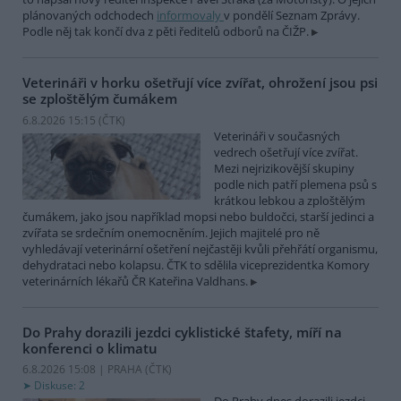
plánovaných odchodech
informovaly
v pondělí Seznam Zprávy.
Podle něj tak končí dva z pěti ředitelů odborů na ČIŽP.
Veterináři v horku ošetřují více zvířat, ohrožení jsou psi
se zploštělým čumákem
6.8.2026 15:15 (
ČTK
)
Veterináři v současných
vedrech ošetřují více zvířat.
Mezi nejrizikovější skupiny
podle nich patří plemena psů s
krátkou lebkou a zploštělým
čumákem, jako jsou například mopsi nebo buldočci, starší jedinci a
zvířata se srdečním onemocněním. Jejich majitelé pro ně
vyhledávají veterinární ošetření nejčastěji kvůli přehřátí organismu,
dehydrataci nebo kolapsu. ČTK to sdělila viceprezidentka Komory
veterinárních lékařů ČR Kateřina Valdhans.
Do Prahy dorazili jezdci cyklistické štafety, míří na
konferenci o klimatu
6.8.2026 15:08 | PRAHA (
ČTK
)
Diskuse: 2