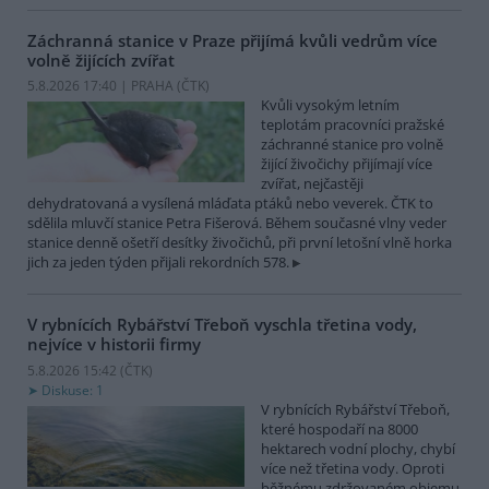
Záchranná stanice v Praze přijímá kvůli vedrům více
volně žijících zvířat
5.8.2026 17:40 | PRAHA (
ČTK
)
Kvůli vysokým letním
teplotám pracovníci pražské
záchranné stanice pro volně
žijící živočichy přijímají více
zvířat, nejčastěji
dehydratovaná a vysílená mláďata ptáků nebo veverek. ČTK to
sdělila mluvčí stanice Petra Fišerová. Během současné vlny veder
stanice denně ošetří desítky živočichů, při první letošní vlně horka
jich za jeden týden přijali rekordních 578.
V rybnících Rybářství Třeboň vyschla třetina vody,
nejvíce v historii firmy
5.8.2026 15:42 (
ČTK
)
Diskuse: 1
V rybnících Rybářství Třeboň,
které hospodaří na 8000
hektarech vodní plochy, chybí
více než třetina vody. Oproti
běžnému zdržovaném objemu