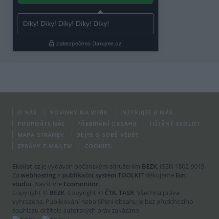
O NÁS
NOVINKY NA WEBU
INZERUJTE U NÁS
PODPOŘTE NÁS
PŘEBÍRÁNÍ OBSAHU
TIŠTĚNÝ EKOLIST
MAPA STRÁNEK
DEJTE O SOBĚ VĚDĚT
ZPRÁVY E-MAILEM
COOKIES
Ekolist.cz
je vydáván občanským sdružením
BEZK
. ISSN 1802-9019.
Za
webhosting
a
publikační systém TOOLKIT
děkujeme
Ecn
studiu
. Navštivte
Ecomonitor
.
Copyright ©
BEZK
. Copyright ©
ČTK
,
TASR
. Všechna práva
vyhrazena. Publikování nebo šíření obsahu je bez předchozího
souhlasu držitele autorských práv zakázáno.