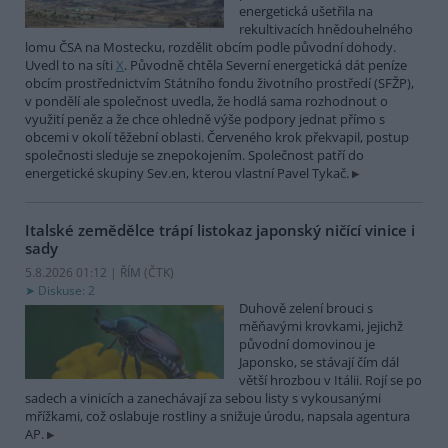
energetická ušetřila na
rekultivacích hnědouhelného
lomu ČSA na Mostecku, rozdělit obcím podle původní dohody.
Uvedl to na síti
X
. Původně chtěla Severní energetická dát peníze
obcím prostřednictvím Státního fondu životního prostředí (SFŽP),
v pondělí ale společnost uvedla, že hodlá sama rozhodnout o
využití peněz a že chce ohledně výše podpory jednat přímo s
obcemi v okolí těžební oblasti. Červeného krok překvapil, postup
společnosti sleduje se znepokojením. Společnost patří do
energetické skupiny Sev.en, kterou vlastní Pavel Tykač.
Italské zemědělce trápí listokaz japonský ničící vinice i
sady
5.8.2026 01:12 | ŘÍM (
ČTK
)
Diskuse: 2
Duhově zelení brouci s
měňavými krovkami, jejichž
původní domovinou je
Japonsko, se stávají čím dál
větší hrozbou v Itálii. Rojí se po
sadech a vinicích a zanechávají za sebou listy s vykousanými
mřížkami, což oslabuje rostliny a snižuje úrodu, napsala agentura
AP.