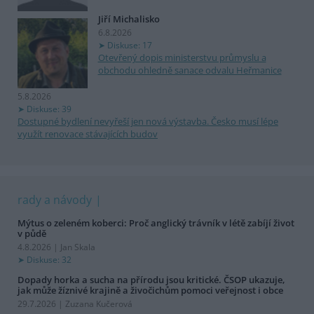
Jiří Michalisko
6.8.2026
Diskuse: 17
Otevřený dopis ministerstvu průmyslu a
obchodu ohledně sanace odvalu Heřmanice
5.8.2026
Diskuse: 39
Dostupné bydlení nevyřeší jen nová výstavba. Česko musí lépe
využít renovace stávajících budov
rady a návody
Mýtus o zeleném koberci: Proč anglický trávník v létě zabíjí život
v půdě
4.8.2026 | Jan Skala
Diskuse: 32
Dopady horka a sucha na přírodu jsou kritické. ČSOP ukazuje,
jak může žíznivé krajině a živočichům pomoci veřejnost i obce
29.7.2026 | Zuzana Kučerová