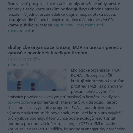
Biodiverzitě prospívají také staré stodoly, otevřené půdy, pestré
zahrady a sady, které ptákům poskytují úkryt i vhodná místa ke
hnízdění. V jednolité zemědělské krajině naopak ptáků ubývá,
ukazuje studie Ústavu biologie obratlovců Akademie věd ČR,
kterou publikoval časopis
Agriculture, Ecosystems and
Environment
.
Ekologické organizace kritizují MŽP za přesun peněz z
výnosů z povolenek k velkým firmám
6.8.2026 01:17 (
ČTK
)
Diskuse: 7
Ekologické organizace Hnutí
DUHA a Greenpeace ČR
kritizují ministerstvo životního
prostředí (MŽP) za plánovaný
přesun peněz z výnosů z
emisních povolenek k velkým průmyslovým firmám. Uvedly to v
tiskové zprávě
a komentářích, které má ČTK k dispozici. Resort
chce podle nich vyčlenit z programu EUA, jehož zdrojem jsou
výnosy z aukcí emisních povolenek, 25 miliard korun pro největší
průmyslové podniky. K tomu chce podle ekologů resort snížit
podporu pro obnovitelné zdroje energie (OZE) o 15,5 miliardy
korun. MŽP v reakci ČTK sdělilo, že podpora energeticky náročného