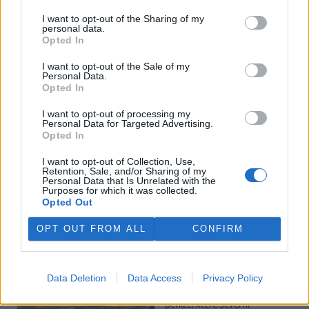
I want to opt-out of the Sharing of my
personal data.
Potok Bylanka v Pardubicích vyschl. Městský obvod
Opted In
chce, aby Povodí Labe vyčistilo koryto
5.8.2026 10:26 | PARDUBICE (
ČTK
)
I want to opt-out of the Sale of my
Diskuse: 1
Personal Data.
Potok Bylanka v Pardubicích v
Opted In
důsledku dlouhodobě nízkých
průtoků a suchého počasí
I want to opt-out of processing my
Personal Data for Targeted Advertising.
vyschl. Městský obvod VI chce
Opted In
využít období bez vody k
vyčištění koryta, a obrátil se proto se žádostí na správce toku,
I want to opt-out of Collection, Use,
Povodí Labe. Organizace ale požadavek odmítla s tím, že údržbu
Retention, Sale, and/or Sharing of my
dělala už v červnu a další zásah v tuto chvíli neplánuje, zjistila ČTK.
Personal Data that Is Unrelated with the
Purposes for which it was collected.
Opted Out
Červený chce peníze ušetřené za rekultivaci rozdělit
OPT OUT FROM ALL
CONFIRM
obcím podle původní dohody
5.8.2026 01:29 (
ČTK
)
Diskuse: 2
Data Deletion
Data Access
Privacy Policy
Ministr životního prostředí
Igor Červený (Motoristé) chce
peníze, které Severní