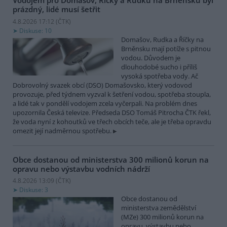
Vodojem pro Domašov, Říčky a Rudku na Brněnsku byl
prázdný, lidé musí šetřit
4.8.2026 17:12 (
ČTK
)
Diskuse: 10
Domašov, Rudka a Říčky na
Brněnsku mají potíže s pitnou
vodou. Důvodem je
dlouhodobé sucho i příliš
vysoká spotřeba vody. Ač
Dobrovolný svazek obcí (DSO) Domašovsko, který vodovod
provozuje, před týdnem vyzval k šetření vodou, spotřeba stoupla,
a lidé tak v pondělí vodojem zcela vyčerpali. Na problém dnes
upozornila Česká televize. Předseda DSO Tomáš Pitrocha ČTK řekl,
že voda nyní z kohoutků ve třech obcích teče, ale je třeba opravdu
omezit její nadměrnou spotřebu.
Obce dostanou od ministerstva 300 milionů korun na
opravu nebo výstavbu vodních nádrží
4.8.2026 13:09 (
ČTK
)
Diskuse: 3
Obce dostanou od
ministerstva zemědělství
(MZe) 300 milionů korun na
opravu, výstavbu nebo