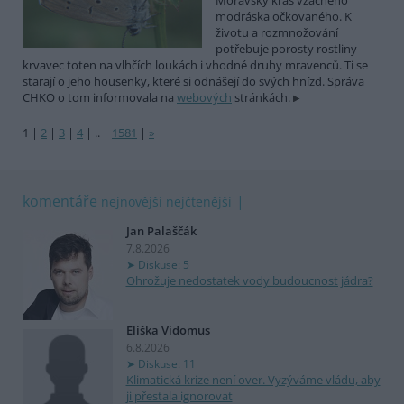
Moravský kras vzácného
modráska očkovaného. K
životu a rozmnožování
potřebuje porosty rostliny
krvavec toten na vlhčích loukách i vhodné druhy mravenců. Ti se
starají o jeho housenky, které si odnášejí do svých hnízd. Správa
CHKO o tom informovala na
webových
stránkách.
1
|
2
|
3
|
4
|
..
|
1581
|
»
komentáře
nejnovější
nejčtenější
Jan Palaščák
7.8.2026
Diskuse: 5
Ohrožuje nedostatek vody budoucnost jádra?
Eliška Vidomus
6.8.2026
Diskuse: 11
Klimatická krize není over. Vyzýváme vládu, aby
ji přestala ignorovat