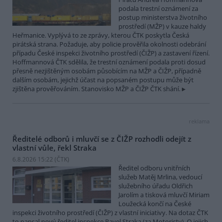
podala trestní oznámení za
postup ministerstva životního
prostředí (MŽP) v kauze haldy
Heřmanice. Vyplývá to ze zprávy, kterou ČTK poskytla Česká
pirátská strana. Požaduje, aby policie prověřila okolnosti odebrání
případu České inspekci životního prostředí (ČIŽP) a zastavení řízení.
Hoffmannová ČTK sdělila, že trestní oznámení podala proti dosud
přesně nezjištěným osobám působícím na MŽP a ČIŽP, případně
dalším osobám, jejichž účast na popsaném postupu může být
zjištěna prověřováním. Stanovisko MŽP a ČIŽP ČTK shání.
reklama
Ředitelé odborů i mluvčí se z ČIŽP rozhodli odejít z
vlastní vůle, řekl Straka
6.8.2026 15:22 (
ČTK
)
Ředitel odboru vnitřních
služeb Matěj Mrlina, vedoucí
služebního úřadu Oldřich
Jarolím a tisková mluvčí Miriam
Loužecká končí na České
inspekci životního prostředí (ČIŽP) z vlastní iniciativy. Na dotaz ČTK
to napsal nový ředitel inspekce Pavel Straka (za Motoristy). O jejich