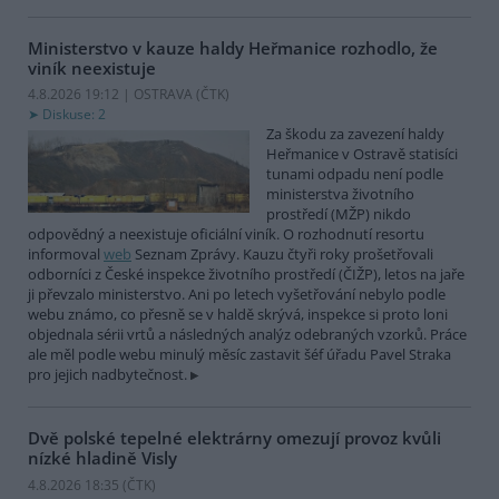
Ministerstvo v kauze haldy Heřmanice rozhodlo, že
viník neexistuje
4.8.2026 19:12 | OSTRAVA (
ČTK
)
Diskuse: 2
Za škodu za zavezení haldy
Heřmanice v Ostravě statisíci
tunami odpadu není podle
ministerstva životního
prostředí (MŽP) nikdo
odpovědný a neexistuje oficiální viník. O rozhodnutí resortu
informoval
web
Seznam Zprávy. Kauzu čtyři roky prošetřovali
odborníci z České inspekce životního prostředí (ČIŽP), letos na jaře
ji převzalo ministerstvo. Ani po letech vyšetřování nebylo podle
webu známo, co přesně se v haldě skrývá, inspekce si proto loni
objednala sérii vrtů a následných analýz odebraných vzorků. Práce
ale měl podle webu minulý měsíc zastavit šéf úřadu Pavel Straka
pro jejich nadbytečnost.
Dvě polské tepelné elektrárny omezují provoz kvůli
nízké hladině Visly
4.8.2026 18:35 (
ČTK
)