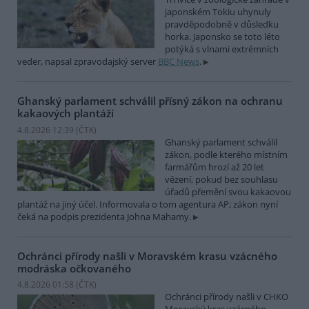
japonském Tokiu uhynuly
pravděpodobně v důsledku
horka. Japonsko se toto léto
potýká s vlnami extrémních
veder, napsal zpravodajský server
BBC News
.
Ghanský parlament schválil přísný zákon na ochranu
kakaových plantáží
4.8.2026 12:39 (
ČTK
)
Ghanský parlament schválil
zákon, podle kterého místním
farmářům hrozí až 20 let
vězení, pokud bez souhlasu
úřadů přemění svou kakaovou
plantáž na jiný účel. Informovala o tom agentura AP; zákon nyní
čeká na podpis prezidenta Johna Mahamy.
Ochránci přírody našli v Moravském krasu vzácného
modráska očkovaného
4.8.2026 01:58 (
ČTK
)
Ochránci přírody našli v CHKO