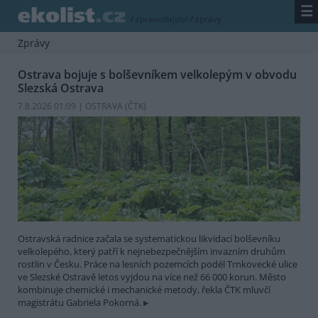
☰
/
zpravodajství
/
zprávy
Zprávy
Ostrava bojuje s bolševníkem velkolepým v obvodu
Slezská Ostrava
7.8.2026 01:09 | OSTRAVA (
ČTK
)
Ostravská radnice začala se systematickou likvidací bolševníku
velkolepého, který patří k nejnebezpečnějším invazním druhům
rostlin v Česku. Práce na lesních pozemcích podél Trnkovecké ulice
ve Slezské Ostravě letos vyjdou na více než 66 000 korun. Město
kombinuje chemické i mechanické metody, řekla ČTK mluvčí
magistrátu Gabriela Pokorná.