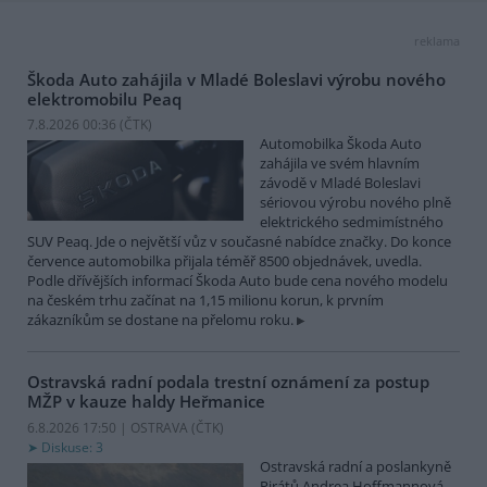
reklama
Škoda Auto zahájila v Mladé Boleslavi výrobu nového
elektromobilu Peaq
7.8.2026 00:36 (
ČTK
)
Automobilka Škoda Auto
zahájila ve svém hlavním
závodě v Mladé Boleslavi
sériovou výrobu nového plně
elektrického sedmimístného
SUV Peaq. Jde o největší vůz v současné nabídce značky. Do konce
července automobilka přijala téměř 8500 objednávek, uvedla.
Podle dřívějších informací Škoda Auto bude cena nového modelu
na českém trhu začínat na 1,15 milionu korun, k prvním
zákazníkům se dostane na přelomu roku.
Ostravská radní podala trestní oznámení za postup
MŽP v kauze haldy Heřmanice
6.8.2026 17:50 | OSTRAVA (
ČTK
)
Diskuse: 3
Ostravská radní a poslankyně
Pirátů Andrea Hoffmannová