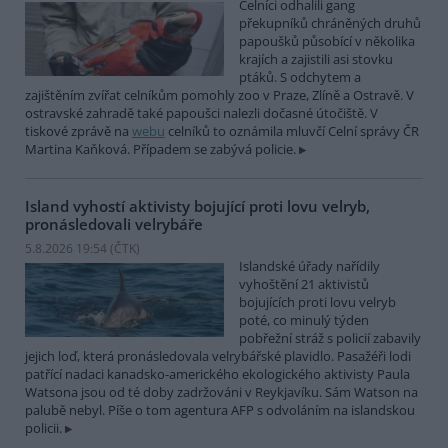
Celníci odhalili gang
překupníků chráněných druhů
papoušků působící v několika
krajích a zajistili asi stovku
ptáků. S odchytem a
zajištěním zvířat celníkům pomohly zoo v Praze, Zlíně a Ostravě. V
ostravské zahradě také papoušci nalezli dočasné útočiště. V
tiskové zprávě na
webu
celníků to oznámila mluvčí Celní správy ČR
Martina Kaňková. Případem se zabývá policie.
Island vyhostí aktivisty bojující proti lovu velryb,
pronásledovali velrybáře
5.8.2026 19:54 (
ČTK
)
Islandské úřady nařídily
vyhoštění 21 aktivistů
bojujících proti lovu velryb
poté, co minulý týden
pobřežní stráž s policií zabavily
jejich loď, která pronásledovala velrybářské plavidlo. Pasažéři lodi
patřící nadaci kanadsko-amerického ekologického aktivisty Paula
Watsona jsou od té doby zadržováni v Reykjavíku. Sám Watson na
palubě nebyl. Píše o tom agentura AFP s odvoláním na islandskou
policii.