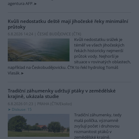
agentura AFP.
Kvůli nedostatku deště mají jihočeské řeky minimální
průtoky
6.8.2026 14:24 | ČESKÉ BUDĚJOVICE (
ČTK
)
Kvůli nedostatku srážek je
téměř ve všech jihočeských
řekách historicky nejmenší
průtok vody. Nejhorší je
situace v rovinatých oblastech,
například na Českobudějovicku. ČTK to řekl hydrolog Tomáš
Vlasák.
Tradiční záhumenky udržují ptáky v zemědělské
krajině, ukázala studie
6.8.2026 01:23 | PRAHA (
ČTK/Ekolist
)
Diskuse: 15
Tradiční záhumenky, tedy
malá políčka, významně
zvyšují počet i druhovou
rozmanitost ptáků v
zemědělské krajině.