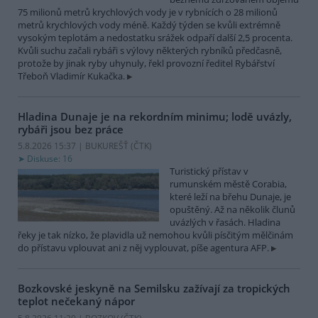
75 milionů metrů krychlových vody je v rybnících o 28 milionů
metrů krychlových vody méně. Každý týden se kvůli extrémně
vysokým teplotám a nedostatku srážek odpaří další 2,5 procenta.
Kvůli suchu začali rybáři s výlovy některých rybníků předčasně,
protože by jinak ryby uhynuly, řekl provozní ředitel Rybářství
Třeboň Vladimír Kukačka.
Hladina Dunaje je na rekordním minimu; lodě uvázly,
rybáři jsou bez práce
5.8.2026 15:37 | BUKUREŠŤ (
ČTK
)
Diskuse: 16
Turistický přístav v
rumunském městě Corabia,
které leží na břehu Dunaje, je
opuštěný. Až na několik člunů
uvázlých v řasách. Hladina
řeky je tak nízko, že plavidla už nemohou kvůli písčitým mělčinám
do přístavu vplouvat ani z něj vyplouvat, píše agentura AFP.
Bozkovské jeskyně na Semilsku zažívají za tropických
teplot nečekaný nápor