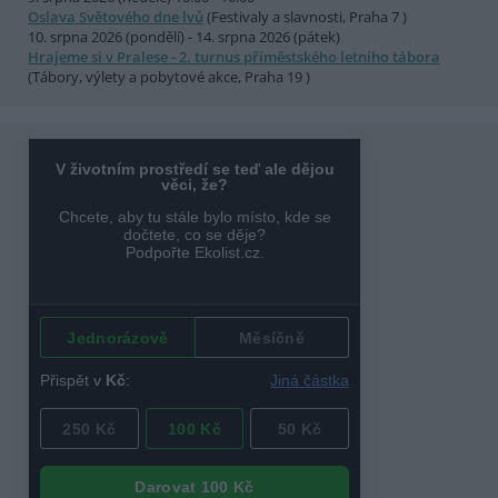
Oslava Světového dne lvů
(Festivaly a slavnosti, Praha 7 )
10. srpna 2026 (pondělí) - 14. srpna 2026 (pátek)
Hrajeme si v Pralese - 2. turnus příměstského letního tábora
(Tábory, výlety a pobytové akce, Praha 19 )