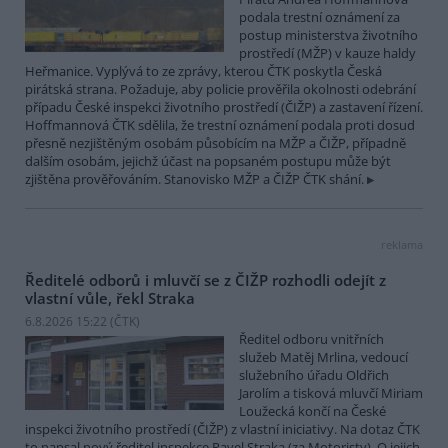
podala trestní oznámení za
postup ministerstva životního
prostředí (MŽP) v kauze haldy
Heřmanice. Vyplývá to ze zprávy, kterou ČTK poskytla Česká
pirátská strana. Požaduje, aby policie prověřila okolnosti odebrání
případu České inspekci životního prostředí (ČIŽP) a zastavení řízení.
Hoffmannová ČTK sdělila, že trestní oznámení podala proti dosud
přesně nezjištěným osobám působícím na MŽP a ČIŽP, případně
dalším osobám, jejichž účast na popsaném postupu může být
zjištěna prověřováním. Stanovisko MŽP a ČIŽP ČTK shání.
reklama
Ředitelé odborů i mluvčí se z ČIŽP rozhodli odejít z
vlastní vůle, řekl Straka
6.8.2026 15:22 (
ČTK
)
Ředitel odboru vnitřních
služeb Matěj Mrlina, vedoucí
služebního úřadu Oldřich
Jarolím a tisková mluvčí Miriam
Loužecká končí na České
inspekci životního prostředí (ČIŽP) z vlastní iniciativy. Na dotaz ČTK
to napsal nový ředitel inspekce Pavel Straka (za Motoristy). O jejich