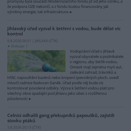
průmyslu byla součástí Modernizačního fondu již od jeho vzniku, a
že podpora OZE nekončí, a z fondu budou financovány jak
výrobny energie, tak infrastruktura.
Jihlavský úřad vyzval k šetření s vodou, bude dělat víc
kontrol
6.8.2026 00:51 | JIHLAVA (
ČTK
)
Diskuse: 1
Vodoprávní úřad v Jihlavě
vyzval obyvatele a podnikatele
v regionu, aby šetřili vodou.
Omezit mají zejména mytí aut,
zalévání zahrad, trávníků a
hřišť, napouštění bazénů nebo kropení zpevněných ploch, uvedl
mluvčí radnice Radovan Daněk. Úřad podle něj bude víc
kontrolovat povolené odběry. Výzva k šetření vodou platí pro
všechny obce spadající pod Jihlavu jako obec s rozšířenou
působností.
Celníci odhalili gang překupníků papoušků, zajistili
stovku ptáků
5.8.2026 20:13 (
ČTK
)