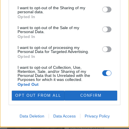
I want to opt-out of the Sharing of my
personal data.
Potok Bylanka v Pardubicích vyschl. Městský obvod
Opted In
chce, aby Povodí Labe vyčistilo koryto
5.8.2026 10:26 | PARDUBICE (
ČTK
)
I want to opt-out of the Sale of my
Diskuse: 1
Personal Data.
Potok Bylanka v Pardubicích v
Opted In
důsledku dlouhodobě nízkých
průtoků a suchého počasí
I want to opt-out of processing my
Personal Data for Targeted Advertising.
vyschl. Městský obvod VI chce
Opted In
využít období bez vody k
vyčištění koryta, a obrátil se proto se žádostí na správce toku,
I want to opt-out of Collection, Use,
Povodí Labe. Organizace ale požadavek odmítla s tím, že údržbu
Retention, Sale, and/or Sharing of my
dělala už v červnu a další zásah v tuto chvíli neplánuje, zjistila ČTK.
Personal Data that Is Unrelated with the
Purposes for which it was collected.
Opted Out
Červený chce peníze ušetřené za rekultivaci rozdělit
OPT OUT FROM ALL
CONFIRM
obcím podle původní dohody
5.8.2026 01:29 (
ČTK
)
Diskuse: 2
Data Deletion
Data Access
Privacy Policy
Ministr životního prostředí
Igor Červený (Motoristé) chce
peníze, které Severní