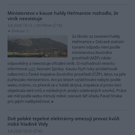
Ministerstvo v kauze haldy Heřmanice rozhodlo, že
viník neexistuje
4.8.2026 19:12 | OSTRAVA (
ČTK
)
Diskuse: 2
Za škodu za zavezení haldy
Heřmanice v Ostravě statisíci
tunami odpadu není podle
ministerstva životního
prostředí (MŽP) nikdo
odpovědný a neexistuje oficiální viník. O rozhodnutí resortu
informoval
web
Seznam Zprávy. Kauzu čtyři roky prošetřovali
odborníci z České inspekce životního prostředí (ČIŽP), letos na jaře
ji převzalo ministerstvo. Ani po letech vyšetřování nebylo podle
webu známo, co přesně se v haldě skrývá, inspekce si proto loni
objednala sérii vrtů a následných analýz odebraných vzorků. Práce
ale měl podle webu minulý měsíc zastavit šéf úřadu Pavel Straka
pro jejich nadbytečnost.
Dvě polské tepelné elektrárny omezují provoz kvůli
nízké hladině Visly
4.8.2026 18:35 (
ČTK
)