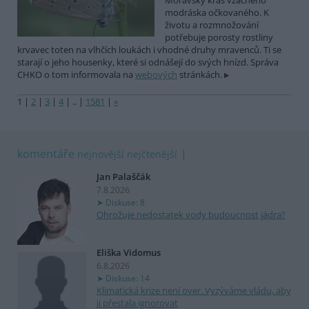
Moravský kras vzácného
modráska očkovaného. K
životu a rozmnožování
potřebuje porosty rostliny
krvavec toten na vlhčích loukách i vhodné druhy mravenců. Ti se
starají o jeho housenky, které si odnášejí do svých hnízd. Správa
CHKO o tom informovala na
webových
stránkách.
1
|
2
|
3
|
4
|
..
|
1581
|
»
komentáře
nejnovější
nejčtenější
Jan Palaščák
7.8.2026
Diskuse: 8
Ohrožuje nedostatek vody budoucnost jádra?
Eliška Vidomus
6.8.2026
Diskuse: 14
Klimatická krize není over. Vyzýváme vládu, aby
ji přestala ignorovat