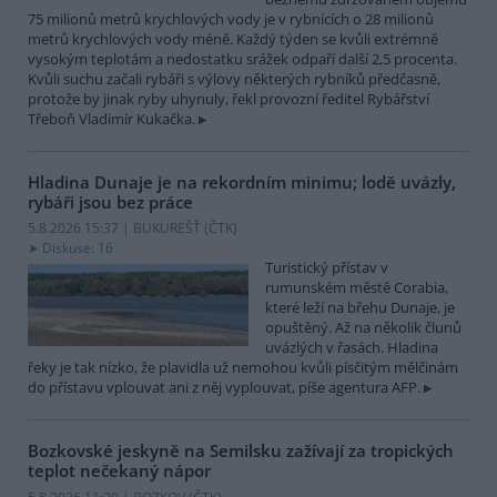
75 milionů metrů krychlových vody je v rybnících o 28 milionů
metrů krychlových vody méně. Každý týden se kvůli extrémně
vysokým teplotám a nedostatku srážek odpaří další 2,5 procenta.
Kvůli suchu začali rybáři s výlovy některých rybníků předčasně,
protože by jinak ryby uhynuly, řekl provozní ředitel Rybářství
Třeboň Vladimír Kukačka.
Hladina Dunaje je na rekordním minimu; lodě uvázly,
rybáři jsou bez práce
5.8.2026 15:37 | BUKUREŠŤ (
ČTK
)
Diskuse: 16
Turistický přístav v
rumunském městě Corabia,
které leží na břehu Dunaje, je
opuštěný. Až na několik člunů
uvázlých v řasách. Hladina
řeky je tak nízko, že plavidla už nemohou kvůli písčitým mělčinám
do přístavu vplouvat ani z něj vyplouvat, píše agentura AFP.
Bozkovské jeskyně na Semilsku zažívají za tropických
teplot nečekaný nápor