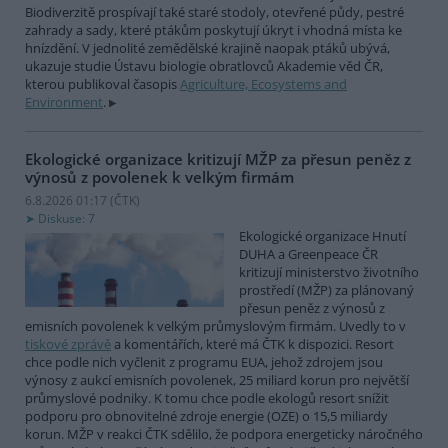
Biodiverzitě prospívají také staré stodoly, otevřené půdy, pestré
zahrady a sady, které ptákům poskytují úkryt i vhodná místa ke
hnízdění. V jednolité zemědělské krajině naopak ptáků ubývá,
ukazuje studie Ústavu biologie obratlovců Akademie věd ČR,
kterou publikoval časopis
Agriculture, Ecosystems and
Environment
.
Ekologické organizace kritizují MŽP za přesun peněz z
výnosů z povolenek k velkým firmám
6.8.2026 01:17 (
ČTK
)
Diskuse: 7
Ekologické organizace Hnutí
DUHA a Greenpeace ČR
kritizují ministerstvo životního
prostředí (MŽP) za plánovaný
přesun peněz z výnosů z
emisních povolenek k velkým průmyslovým firmám. Uvedly to v
tiskové zprávě
a komentářích, které má ČTK k dispozici. Resort
chce podle nich vyčlenit z programu EUA, jehož zdrojem jsou
výnosy z aukcí emisních povolenek, 25 miliard korun pro největší
průmyslové podniky. K tomu chce podle ekologů resort snížit
podporu pro obnovitelné zdroje energie (OZE) o 15,5 miliardy
korun. MŽP v reakci ČTK sdělilo, že podpora energeticky náročného