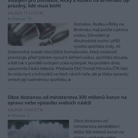
Vodojem pro Domašov, Říčky a Rudku na Brněnsku byl
prázdný, lidé musí šetřit
4.8.2026 17:12 (
ČTK
)
Diskuse: 10
Domašov, Rudka a Říčky na
Brněnsku mají potíže s pitnou
vodou. Důvodem je
dlouhodobé sucho i příliš
vysoká spotřeba vody. Ač
Dobrovolný svazek obcí (DSO) Domašovsko, který vodovod
provozuje, před týdnem vyzval k šetření vodou, spotřeba stoupla,
a lidé tak v pondělí vodojem zcela vyčerpali. Na problém dnes
upozornila Česká televize. Předseda DSO Tomáš Pitrocha ČTK řekl,
že voda nyní z kohoutků ve třech obcích teče, ale je třeba opravdu
omezit její nadměrnou spotřebu.
Obce dostanou od ministerstva 300 milionů korun na
opravu nebo výstavbu vodních nádrží
4.8.2026 13:09 (
ČTK
)
Diskuse: 3
Obce dostanou od
ministerstva zemědělství
(MZe) 300 milionů korun na
opravu, výstavbu nebo