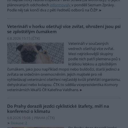
plánovaných odchodech
informovaly
v pondělí Seznam Zprávy.
Podle něj tak končí dva z pěti ředitelů odborů na ČIŽP.
Veterináři v horku ošetřují více zvířat, ohrožení jsou psi
se zploštělým čumákem
6.8.2026 15:15 (
ČTK
)
Veterináři v současných
vedrech ošetřují více zvířat.
Mezi nejrizikovější skupiny
podle nich patří plemena psů s
krátkou lebkou a zploštělým
čumákem, jako jsou například mopsi nebo buldočci, starší jedinci a
zvířata se srdečním onemocněním. Jejich majitelé pro ně
vyhledávají veterinární ošetření nejčastěji kvůli přehřátí organismu,
dehydrataci nebo kolapsu. ČTK to sdělila viceprezidentka Komory
veterinárních lékařů ČR Kateřina Valdhans.
Do Prahy dorazili jezdci cyklistické štafety, míří na
konferenci o klimatu
6.8.2026 15:08 | PRAHA (
ČTK
)
Diskuse: 2