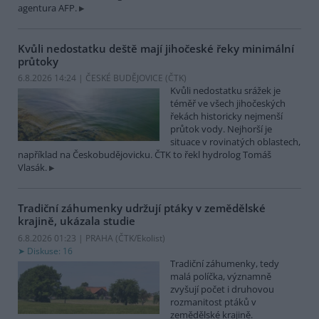
agentura AFP.
Kvůli nedostatku deště mají jihočeské řeky minimální
průtoky
6.8.2026 14:24 | ČESKÉ BUDĚJOVICE (
ČTK
)
Kvůli nedostatku srážek je
téměř ve všech jihočeských
řekách historicky nejmenší
průtok vody. Nejhorší je
situace v rovinatých oblastech,
například na Českobudějovicku. ČTK to řekl hydrolog Tomáš
Vlasák.
Tradiční záhumenky udržují ptáky v zemědělské
krajině, ukázala studie
6.8.2026 01:23 | PRAHA (
ČTK/Ekolist
)
Diskuse: 16
Tradiční záhumenky, tedy
malá políčka, významně
zvyšují počet i druhovou
rozmanitost ptáků v
zemědělské krajině.