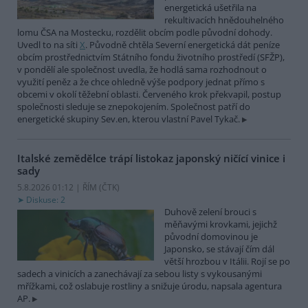
energetická ušetřila na
rekultivacích hnědouhelného
lomu ČSA na Mostecku, rozdělit obcím podle původní dohody.
Uvedl to na síti
X
. Původně chtěla Severní energetická dát peníze
obcím prostřednictvím Státního fondu životního prostředí (SFŽP),
v pondělí ale společnost uvedla, že hodlá sama rozhodnout o
využití peněz a že chce ohledně výše podpory jednat přímo s
obcemi v okolí těžební oblasti. Červeného krok překvapil, postup
společnosti sleduje se znepokojením. Společnost patří do
energetické skupiny Sev.en, kterou vlastní Pavel Tykač.
Italské zemědělce trápí listokaz japonský ničící vinice i
sady
5.8.2026 01:12 | ŘÍM (
ČTK
)
Diskuse: 2
Duhově zelení brouci s
měňavými krovkami, jejichž
původní domovinou je
Japonsko, se stávají čím dál
větší hrozbou v Itálii. Rojí se po
sadech a vinicích a zanechávají za sebou listy s vykousanými
mřížkami, což oslabuje rostliny a snižuje úrodu, napsala agentura
AP.