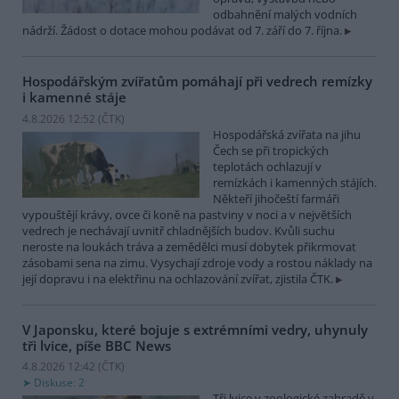
odbahnění malých vodních
nádrží. Žádost o dotace mohou podávat od 7. září do 7. října.
Hospodářským zvířatům pomáhají při vedrech remízky
i kamenné stáje
4.8.2026 12:52 (
ČTK
)
Hospodářská zvířata na jihu
Čech se při tropických
teplotách ochlazují v
remízkách i kamenných stájích.
Někteří jihočeští farmáři
vypouštějí krávy, ovce či koně na pastviny v noci a v největších
vedrech je nechávají uvnitř chladnějších budov. Kvůli suchu
neroste na loukách tráva a zemědělci musí dobytek přikrmovat
zásobami sena na zimu. Vysychají zdroje vody a rostou náklady na
její dopravu i na elektřinu na ochlazování zvířat, zjistila ČTK.
V Japonsku, které bojuje s extrémními vedry, uhynuly
tři lvice, píše BBC News
4.8.2026 12:42 (
ČTK
)
Diskuse: 2
Tři lvice v zoologické zahradě v