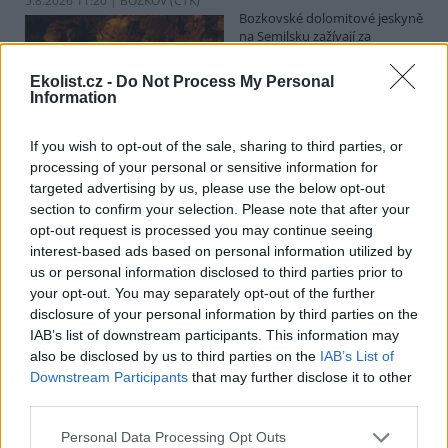
5.8.2026 11:20 | BOZKOV (
ČTK
)
Bozkovské dolomitové jeskyně
na Semilsku zažívají za
současných tropických teplot
nečekaný nápor. Jde sice o
Ekolist.cz -
Do Not Process My Personal
jedno z nejchladnějších míst v
Information
Libereckém kraji, které má stálou teplotu mezi 7,5 až devíti stupni
Celsia, přesto v minulosti podle vedoucího Bozkovských jeskyní
Dušana Milky k nim lidé přicházeli spíše v době, když bylo nevlídno.
If you wish to opt-out of the sale, sharing to third parties, or
processing of your personal or sensitive information for
targeted advertising by us, please use the below opt-out
section to confirm your selection. Please note that after your
V pěti zemích Amazonie zatkli stovky lidí kvůli
opt-out request is processed you may continue seeing
environmentální kriminalitě
interest-based ads based on personal information utilized by
5.8.2026 10:34 | BOGOTÁ (
ČTK
)
us or personal information disclosed to third parties prior to
Policisté v pěti zemích ležících
your opt-out. You may separately opt-out of the further
v Amazonii pozatýkali stovky
lidí a zabavili dřevo, minerály i
disclosure of your personal information by third parties on the
zvířata v hodnotě přes 280
IAB’s list of downstream participants. This information may
milionů dolarů (kolem 5,9
also be disclosed by us to third parties on the
IAB’s List of
miliard korun) při jednom z největších koordinovaných zásahů
Downstream Participants
that may further disclose it to other
proti environmentální kriminalitě v největším deštném pralese
third parties.
světa. Napsala to agentura AP, podle níž se do operace nazvané
Zelený štít 2026 zapojily Bolívie, Brazílie, Kolumbie, Ekvádor a Peru.
Personal Data Processing Opt Outs