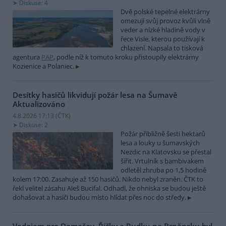
Diskuse: 4
Dvě polské tepelné elektrárny
omezují svůj provoz kvůli vlně
veder a nízké hladině vody v
řece Visle, kterou používají k
chlazení. Napsala to tisková
agentura
PAP
, podle níž k tomuto kroku přistoupily elektrárny
Kozienice a Polaniec.
Desítky hasičů likvidují požár lesa na Šumavě
Aktualizováno
4.8.2026 17:13 (
ČTK
)
Diskuse: 2
Požár přibližně šesti hektarů
lesa a louky u šumavských
Nezdic na Klatovsku se přestal
šířit. Vrtulník s bambivakem
odletěl zhruba po 1,5 hodině
kolem 17:00. Zasahuje až 150 hasičů. Nikdo nebyl zraněn. ČTK to
řekl velitel zásahu Aleš Bucifal. Odhadl, že ohniska se budou ještě
dohašovat a hasiči budou místo hlídat přes noc do středy.