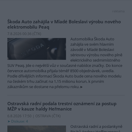
reklama
Škoda Auto zahájila v Mladé Boleslavi výrobu nového
elektromobilu Peaq
7.8.2026 00:36 (
ČTK
)
Automobilka Škoda Auto
zahájila ve svém hlavním
závodě v Mladé Boleslavi
sériovou výrobu nového plně
elektrického sedmimístného
SUV Peaq. Jde o největší vůz v současné nabídce značky. Do konce
července automobilka přijala téměř 8500 objednávek, uvedla.
Podle dřívějších informací Škoda Auto bude cena nového modelu
na českém trhu začínat na 1,15 milionu korun, k prvním
zákazníkům se dostane na přelomu roku.
Ostravská radní podala trestní oznámení za postup
MŽP v kauze haldy Heřmanice
6.8.2026 17:50 | OSTRAVA (
ČTK
)
Diskuse: 4
Ostravská radní a poslankyně
Pirátů Andrea Hoffmannová