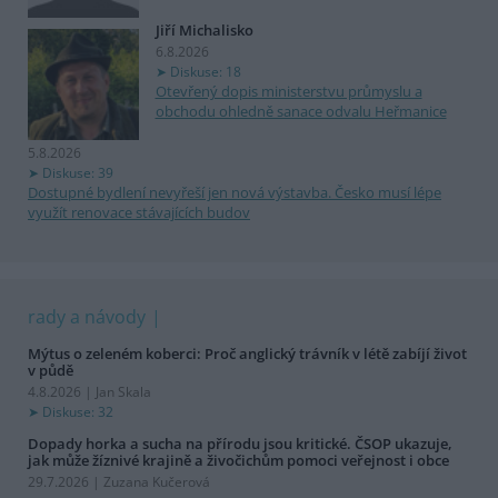
Jiří Michalisko
6.8.2026
Diskuse: 18
Otevřený dopis ministerstvu průmyslu a
obchodu ohledně sanace odvalu Heřmanice
5.8.2026
Diskuse: 39
Dostupné bydlení nevyřeší jen nová výstavba. Česko musí lépe
využít renovace stávajících budov
rady a návody
Mýtus o zeleném koberci: Proč anglický trávník v létě zabíjí život
v půdě
4.8.2026 | Jan Skala
Diskuse: 32
Dopady horka a sucha na přírodu jsou kritické. ČSOP ukazuje,
jak může žíznivé krajině a živočichům pomoci veřejnost i obce
29.7.2026 | Zuzana Kučerová