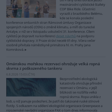
Do Prahy dnes dorazili jezdci
mezinárodní cyklistické štafety
COP Bike Ride. Účastníci
vyrazili z brazilského Belému,
kde se konala poslední
konference smluvních stran Rámcové úmluvy Organizace
spojených národů (OSN) o změně klimatu, a míří do turecké
Antalye, v níž se v listopadu uskuteční 31. konference. Cílem
cyklistů je dopravit na konferenci
deset návrhů
na podporu
cyklistické dopravy. V Praze stráví necelé tři dny. Včera večer
osobně přivítala náměstkyně primátora hl. m. Prahy Jana
Komrsková.
Ománskou mořskou rezervaci ohrožuje velká ropná
skvrna z poškozeného tankeru
6.8.2026 15:03 (
ČTK
)
Bezprostřední ekologická
katastrofa ohrožuje přírodní
rezervaci v Ománu, v jejíž
blízkosti se rozšířila velká
ropná skvrna. Ropa unikla z
lodi, u níž panuje podezření, že patří do takzvané ruské stínové
flotily. S odkazem na sdělení ekologické organizace Greenpeace a
nizozemské nevládní organizace PAX o tom dnes informovala