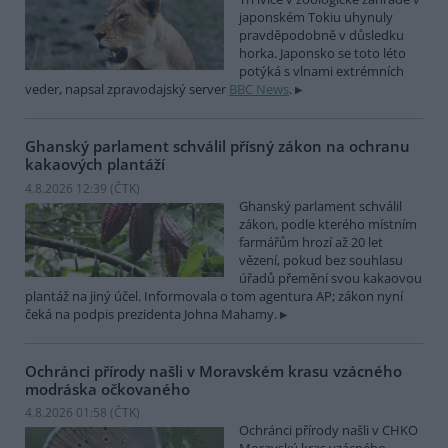
japonském Tokiu uhynuly
pravděpodobně v důsledku
horka. Japonsko se toto léto
potýká s vlnami extrémních
veder, napsal zpravodajský server
BBC News
.
Ghanský parlament schválil přísný zákon na ochranu
kakaových plantáží
4.8.2026 12:39 (
ČTK
)
Ghanský parlament schválil
zákon, podle kterého místním
farmářům hrozí až 20 let
vězení, pokud bez souhlasu
úřadů přemění svou kakaovou
plantáž na jiný účel. Informovala o tom agentura AP; zákon nyní
čeká na podpis prezidenta Johna Mahamy.
Ochránci přírody našli v Moravském krasu vzácného
modráska očkovaného
4.8.2026 01:58 (
ČTK
)
Ochránci přírody našli v CHKO