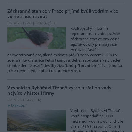
Záchranná stanice v Praze přijímá kvůli vedrům více
volně žijících zvířat
5.8.2026 17:40 | PRAHA (
ČTK
)
Kvůli vysokým letním
teplotám pracovníci pražské
záchranné stanice pro volně
žijící živočichy přijímají více
zvířat, nejčastěji
dehydratovaná a vysílená mláďata ptáků nebo veverek. ČTK to
sdělila mluvčí stanice Petra Fišerová. Během současné vlny veder
stanice denně ošetří desítky živočichů, při první letošní vlně horka
jich za jeden týden přijali rekordních 578.
V rybnících Rybářství Třeboň vyschla třetina vody,
nejvíce v historii firmy
5.8.2026 15:42 (
ČTK
)
Diskuse: 1
V rybnících Rybářství Třeboň,
které hospodaří na 8000
hektarech vodní plochy, chybí
více než třetina vody. Oproti
běžnému zdržovaném objemu