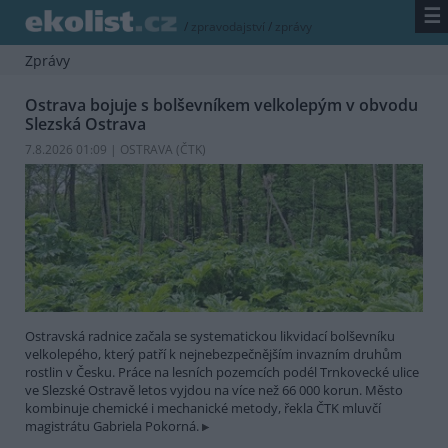
☰
/
zpravodajství
/
zprávy
Zprávy
Ostrava bojuje s bolševníkem velkolepým v obvodu
Slezská Ostrava
7.8.2026 01:09 | OSTRAVA (
ČTK
)
Ostravská radnice začala se systematickou likvidací bolševníku
velkolepého, který patří k nejnebezpečnějším invazním druhům
rostlin v Česku. Práce na lesních pozemcích podél Trnkovecké ulice
ve Slezské Ostravě letos vyjdou na více než 66 000 korun. Město
kombinuje chemické i mechanické metody, řekla ČTK mluvčí
magistrátu Gabriela Pokorná.