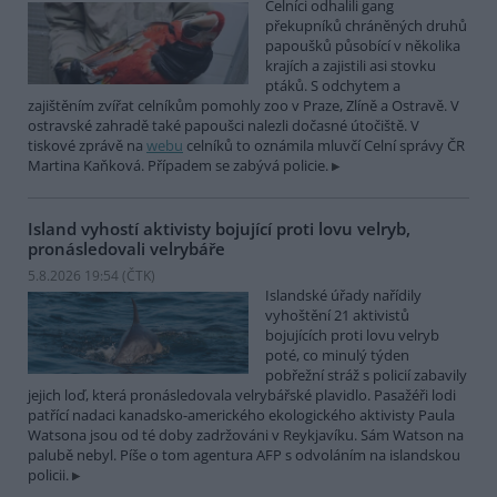
Celníci odhalili gang
překupníků chráněných druhů
papoušků působící v několika
krajích a zajistili asi stovku
ptáků. S odchytem a
zajištěním zvířat celníkům pomohly zoo v Praze, Zlíně a Ostravě. V
ostravské zahradě také papoušci nalezli dočasné útočiště. V
tiskové zprávě na
webu
celníků to oznámila mluvčí Celní správy ČR
Martina Kaňková. Případem se zabývá policie.
Island vyhostí aktivisty bojující proti lovu velryb,
pronásledovali velrybáře
5.8.2026 19:54 (
ČTK
)
Islandské úřady nařídily
vyhoštění 21 aktivistů
bojujících proti lovu velryb
poté, co minulý týden
pobřežní stráž s policií zabavily
jejich loď, která pronásledovala velrybářské plavidlo. Pasažéři lodi
patřící nadaci kanadsko-amerického ekologického aktivisty Paula
Watsona jsou od té doby zadržováni v Reykjavíku. Sám Watson na
palubě nebyl. Píše o tom agentura AFP s odvoláním na islandskou
policii.