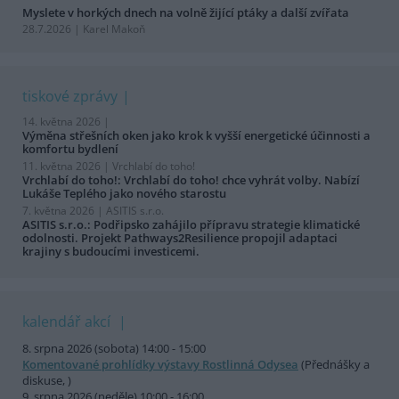
Myslete v horkých dnech na volně žijící ptáky a další zvířata
28.7.2026 | Karel Makoň
tiskové zprávy
14. května 2026 |
Výměna střešních oken jako krok k vyšší energetické účinnosti a
komfortu bydlení
11. května 2026 |
Vrchlabí do toho!
Vrchlabí do toho!: Vrchlabí do toho! chce vyhrát volby. Nabízí
Lukáše Teplého jako nového starostu
7. května 2026 |
ASITIS s.r.o.
ASITIS s.r.o.: Podřipsko zahájilo přípravu strategie klimatické
odolnosti. Projekt Pathways2Resilience propojil adaptaci
krajiny s budoucími investicemi.
kalendář akcí
8. srpna 2026 (sobota) 14:00 - 15:00
Komentované prohlídky výstavy Rostlinná Odysea
(Přednášky a
diskuse, )
9. srpna 2026 (neděle) 10:00 - 16:00