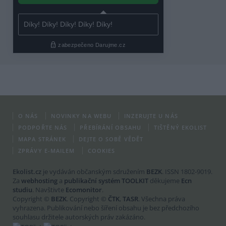
O NÁS
NOVINKY NA WEBU
INZERUJTE U NÁS
PODPOŘTE NÁS
PŘEBÍRÁNÍ OBSAHU
TIŠTĚNÝ EKOLIST
MAPA STRÁNEK
DEJTE O SOBĚ VĚDĚT
ZPRÁVY E-MAILEM
COOKIES
Ekolist.cz
je vydáván občanským sdružením
BEZK
. ISSN 1802-9019.
Za
webhosting
a
publikační systém TOOLKIT
děkujeme
Ecn
studiu
. Navštivte
Ecomonitor
.
Copyright ©
BEZK
. Copyright ©
ČTK
,
TASR
. Všechna práva
vyhrazena. Publikování nebo šíření obsahu je bez předchozího
souhlasu držitele autorských práv zakázáno.