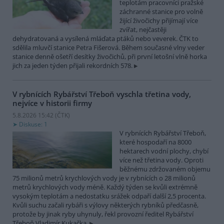
teplotám pracovníci pražské
záchranné stanice pro volně
žijící živočichy přijímají více
zvířat, nejčastěji
dehydratovaná a vysílená mláďata ptáků nebo veverek. ČTK to
sdělila mluvčí stanice Petra Fišerová. Během současné vlny veder
stanice denně ošetří desítky živočichů, při první letošní vlně horka
jich za jeden týden přijali rekordních 578.
V rybnících Rybářství Třeboň vyschla třetina vody,
nejvíce v historii firmy
5.8.2026 15:42 (
ČTK
)
Diskuse: 1
V rybnících Rybářství Třeboň,
které hospodaří na 8000
hektarech vodní plochy, chybí
více než třetina vody. Oproti
běžnému zdržovaném objemu
75 milionů metrů krychlových vody je v rybnících o 28 milionů
metrů krychlových vody méně. Každý týden se kvůli extrémně
vysokým teplotám a nedostatku srážek odpaří další 2,5 procenta.
Kvůli suchu začali rybáři s výlovy některých rybníků předčasně,
protože by jinak ryby uhynuly, řekl provozní ředitel Rybářství
Třeboň Vladimír Kukačka.