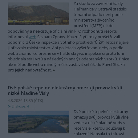
Za škodu za zavezení haldy
Heřmanice v Ostravě statisíci
tunami odpadu není podle
ministerstva životního
prostředí (MŽP) nikdo
odpovědný a neexistuje oficiální viník. O rozhodnutí resortu
informoval
web
Seznam Zprávy. Kauzu čtyři roky prošetřovali
odborníci z České inspekce životního prostředí (ČIŽP), letos na jaře
ji převzalo ministerstvo. Ani po letech vyšetřování nebylo podle
webu známo, co přesně se v haldě skrývá, inspekce si proto loni
objednala sérii vrtů a následných analýz odebraných vzorků. Práce
ale měl podle webu minulý měsíc zastavit šéf úřadu Pavel Straka
pro jejich nadbytečnost.
Dvě polské tepelné elektrárny omezují provoz kvůli
nízké hladině Visly
4.8.2026 18:35 (
ČTK
)
Diskuse: 4
Dvě polské tepelné elektrárny
omezují svůj provoz kvůli vlně
veder a nízké hladině vody v
řece Visle, kterou používají k
chlazení. Napsala to tisková