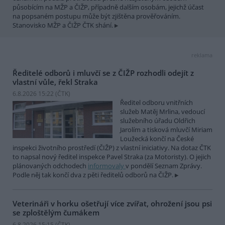
působícím na MŽP a ČIŽP, případně dalším osobám, jejichž účast
na popsaném postupu může být zjištěna prověřováním.
Stanovisko MŽP a ČIŽP ČTK shání.
reklama
Ředitelé odborů i mluvčí se z ČIŽP rozhodli odejít z
vlastní vůle, řekl Straka
6.8.2026 15:22 (
ČTK
)
Ředitel odboru vnitřních
služeb Matěj Mrlina, vedoucí
služebního úřadu Oldřich
Jarolím a tisková mluvčí Miriam
Loužecká končí na České
inspekci životního prostředí (ČIŽP) z vlastní iniciativy. Na dotaz ČTK
to napsal nový ředitel inspekce Pavel Straka (za Motoristy). O jejich
plánovaných odchodech
informovaly
v pondělí Seznam Zprávy.
Podle něj tak končí dva z pěti ředitelů odborů na ČIŽP.
Veterináři v horku ošetřují více zvířat, ohrožení jsou psi
se zploštělým čumákem
6.8.2026 15:15 (
ČTK
)