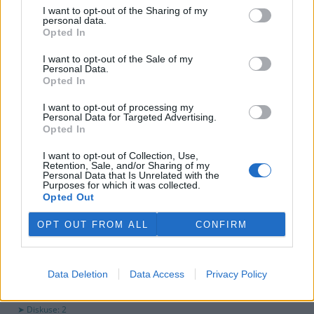
využití peněz a že chce ohledně výše podpory jednat přímo s
I want to opt-out of the Sharing of my
obcemi v okolí těžební oblasti. Červeného krok překvapil, postup
personal data.
společnosti sleduje se znepokojením. Společnost patří do
Opted In
energetické skupiny Sev.en, kterou vlastní Pavel Tykač.
I want to opt-out of the Sale of my
Personal Data.
Opted In
Italské zemědělce trápí listokaz japonský ničící vinice i
sady
I want to opt-out of processing my
5.8.2026 01:12 | ŘÍM (
ČTK
)
Personal Data for Targeted Advertising.
Diskuse: 2
Opted In
Duhově zelení brouci s
měňavými krovkami, jejichž
I want to opt-out of Collection, Use,
původní domovinou je
Retention, Sale, and/or Sharing of my
Personal Data that Is Unrelated with the
Japonsko, se stávají čím dál
Purposes for which it was collected.
větší hrozbou v Itálii. Rojí se po
Opted Out
sadech a vinicích a zanechávají za sebou listy s vykousanými
mřížkami, což oslabuje rostliny a snižuje úrodu, napsala agentura
OPT OUT FROM ALL
CONFIRM
AP.
Ministerstvo v kauze haldy Heřmanice rozhodlo, že
Data Deletion
Data Access
Privacy Policy
viník neexistuje
4.8.2026 19:12 | OSTRAVA (
ČTK
)
Diskuse: 2