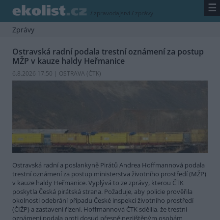
☰
/
zpravodajství
/
zprávy
Zprávy
Ostravská radní podala trestní oznámení za postup
MŽP v kauze haldy Heřmanice
6.8.2026 17:50 | OSTRAVA (
ČTK
)
Ostravská radní a poslankyně Pirátů Andrea Hoffmannová podala
trestní oznámení za postup ministerstva životního prostředí (MŽP)
v kauze haldy Heřmanice. Vyplývá to ze zprávy, kterou ČTK
poskytla Česká pirátská strana. Požaduje, aby policie prověřila
okolnosti odebrání případu České inspekci životního prostředí
(ČIŽP) a zastavení řízení. Hoffmannová ČTK sdělila, že trestní
oznámení podala proti dosud přesně nezjištěným osobám