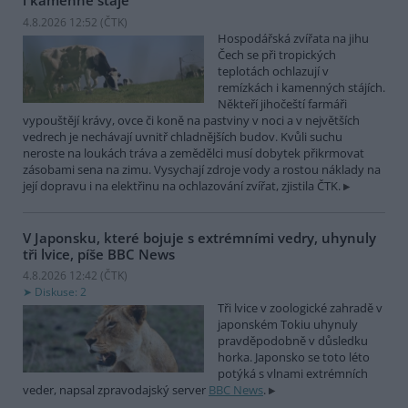
i kamenné stáje
4.8.2026 12:52 (
ČTK
)
Hospodářská zvířata na jihu
Čech se při tropických
teplotách ochlazují v
remízkách i kamenných stájích.
Někteří jihočeští farmáři
vypouštějí krávy, ovce či koně na pastviny v noci a v největších
vedrech je nechávají uvnitř chladnějších budov. Kvůli suchu
neroste na loukách tráva a zemědělci musí dobytek přikrmovat
zásobami sena na zimu. Vysychají zdroje vody a rostou náklady na
její dopravu i na elektřinu na ochlazování zvířat, zjistila ČTK.
V Japonsku, které bojuje s extrémními vedry, uhynuly
tři lvice, píše BBC News
4.8.2026 12:42 (
ČTK
)
Diskuse: 2
Tři lvice v zoologické zahradě v
japonském Tokiu uhynuly
pravděpodobně v důsledku
horka. Japonsko se toto léto
potýká s vlnami extrémních
veder, napsal zpravodajský server
BBC News
.