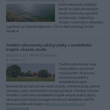
6.8.2026 14:24 | ČESKÉ BUDĚJOVICE (
ČTK
)
Kvůli nedostatku srážek je
téměř ve všech jihočeských
řekách historicky nejmenší
průtok vody. Nejhorší je
situace v rovinatých oblastech,
například na Českobudějovicku. ČTK to řekl hydrolog Tomáš
Vlasák.
Tradiční záhumenky udržují ptáky v zemědělské
krajině, ukázala studie
6.8.2026 01:23 | PRAHA (
ČTK/Ekolist
)
Diskuse: 12
Tradiční záhumenky, tedy
malá políčka, významně
zvyšují počet i druhovou
rozmanitost ptáků v
zemědělské krajině.
Biodiverzitě prospívají také staré stodoly, otevřené půdy, pestré
zahrady a sady, které ptákům poskytují úkryt i vhodná místa ke
hnízdění. V jednolité zemědělské krajině naopak ptáků ubývá,
ukazuje studie Ústavu biologie obratlovců Akademie věd ČR,
kterou publikoval časopis
Agriculture, Ecosystems and
Environment
.