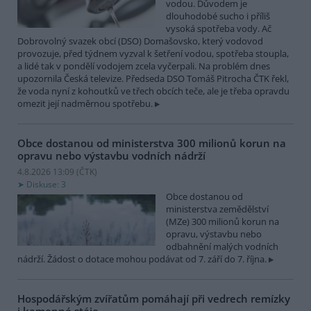
vodou. Důvodem je
dlouhodobé sucho i příliš
vysoká spotřeba vody. Ač
Dobrovolný svazek obcí (DSO) Domašovsko, který vodovod
provozuje, před týdnem vyzval k šetření vodou, spotřeba stoupla,
a lidé tak v pondělí vodojem zcela vyčerpali. Na problém dnes
upozornila Česká televize. Předseda DSO Tomáš Pitrocha ČTK řekl,
že voda nyní z kohoutků ve třech obcích teče, ale je třeba opravdu
omezit její nadměrnou spotřebu.
Obce dostanou od ministerstva 300 milionů korun na
opravu nebo výstavbu vodních nádrží
4.8.2026 13:09 (
ČTK
)
Diskuse: 3
Obce dostanou od
ministerstva zemědělství
(MZe) 300 milionů korun na
opravu, výstavbu nebo
odbahnění malých vodních
nádrží. Žádost o dotace mohou podávat od 7. září do 7. října.
Hospodářským zvířatům pomáhají při vedrech remízky