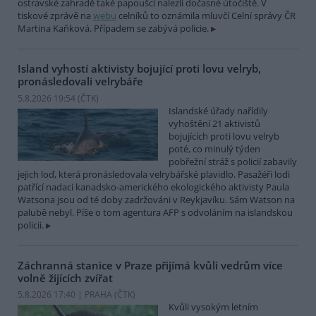
ostravské zahradě také papoušci nalezli dočasné útočiště. V
tiskové zprávě na
webu
celníků to oznámila mluvčí Celní správy ČR
Martina Kaňková. Případem se zabývá policie.
Island vyhostí aktivisty bojující proti lovu velryb,
pronásledovali velrybáře
5.8.2026 19:54 (
ČTK
)
Islandské úřady nařídily
vyhoštění 21 aktivistů
bojujících proti lovu velryb
poté, co minulý týden
pobřežní stráž s policií zabavily
jejich loď, která pronásledovala velrybářské plavidlo. Pasažéři lodi
patřící nadaci kanadsko-amerického ekologického aktivisty Paula
Watsona jsou od té doby zadržováni v Reykjavíku. Sám Watson na
palubě nebyl. Píše o tom agentura AFP s odvoláním na islandskou
policii.
Záchranná stanice v Praze přijímá kvůli vedrům více
volně žijících zvířat
5.8.2026 17:40 | PRAHA (
ČTK
)
Kvůli vysokým letním