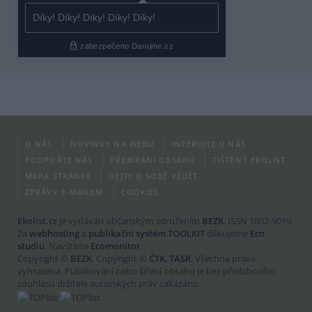
O NÁS
NOVINKY NA WEBU
INZERUJTE U NÁS
PODPOŘTE NÁS
PŘEBÍRÁNÍ OBSAHU
TIŠTĚNÝ EKOLIST
MAPA STRÁNEK
DEJTE O SOBĚ VĚDĚT
ZPRÁVY E-MAILEM
COOKIES
Ekolist.cz
je vydáván občanským sdružením
BEZK
. ISSN 1802-9019.
Za
webhosting
a
publikační systém TOOLKIT
děkujeme
Ecn
studiu
. Navštivte
Ecomonitor
.
Copyright ©
BEZK
. Copyright ©
ČTK
,
TASR
. Všechna práva
vyhrazena. Publikování nebo šíření obsahu je bez předchozího
souhlasu držitele autorských práv zakázáno.