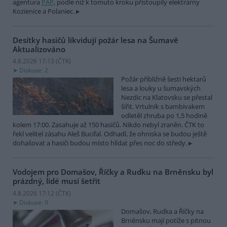
agentura
PAP
, podle níž k tomuto kroku přistoupily elektrárny
Kozienice a Polaniec.
Desítky hasičů likvidují požár lesa na Šumavě
Aktualizováno
4.8.2026 17:13 (
ČTK
)
Diskuse: 2
Požár přibližně šesti hektarů
lesa a louky u šumavských
Nezdic na Klatovsku se přestal
šířit. Vrtulník s bambivakem
odletěl zhruba po 1,5 hodině
kolem 17:00. Zasahuje až 150 hasičů. Nikdo nebyl zraněn. ČTK to
řekl velitel zásahu Aleš Bucifal. Odhadl, že ohniska se budou ještě
dohašovat a hasiči budou místo hlídat přes noc do středy.
Vodojem pro Domašov, Říčky a Rudku na Brněnsku byl
prázdný, lidé musí šetřit
4.8.2026 17:12 (
ČTK
)
Diskuse: 9
Domašov, Rudka a Říčky na
Brněnsku mají potíže s pitnou