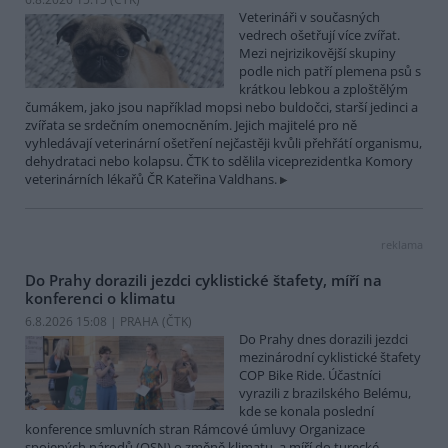
Veterináři v současných
vedrech ošetřují více zvířat.
Mezi nejrizikovější skupiny
podle nich patří plemena psů s
krátkou lebkou a zploštělým
čumákem, jako jsou například mopsi nebo buldočci, starší jedinci a
zvířata se srdečním onemocněním. Jejich majitelé pro ně
vyhledávají veterinární ošetření nejčastěji kvůli přehřátí organismu,
dehydrataci nebo kolapsu. ČTK to sdělila viceprezidentka Komory
veterinárních lékařů ČR Kateřina Valdhans.
reklama
Do Prahy dorazili jezdci cyklistické štafety, míří na
konferenci o klimatu
6.8.2026 15:08 | PRAHA (
ČTK
)
Do Prahy dnes dorazili jezdci
mezinárodní cyklistické štafety
COP Bike Ride. Účastníci
vyrazili z brazilského Belému,
kde se konala poslední
konference smluvních stran Rámcové úmluvy Organizace
spojených národů (OSN) o změně klimatu, a míří do turecké