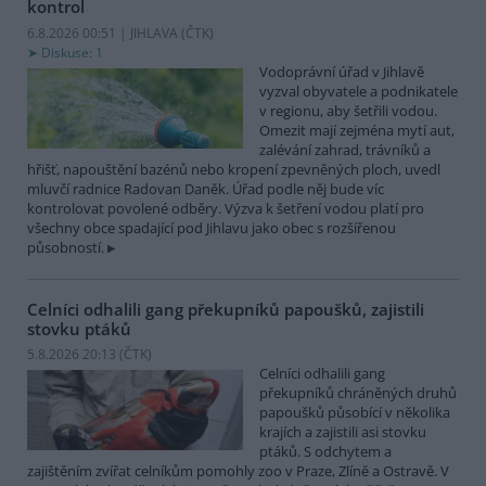
kontrol
6.8.2026 00:51 | JIHLAVA (
ČTK
)
Diskuse: 1
Vodoprávní úřad v Jihlavě
vyzval obyvatele a podnikatele
v regionu, aby šetřili vodou.
Omezit mají zejména mytí aut,
zalévání zahrad, trávníků a
hřišť, napouštění bazénů nebo kropení zpevněných ploch, uvedl
mluvčí radnice Radovan Daněk. Úřad podle něj bude víc
kontrolovat povolené odběry. Výzva k šetření vodou platí pro
všechny obce spadající pod Jihlavu jako obec s rozšířenou
působností.
Celníci odhalili gang překupníků papoušků, zajistili
stovku ptáků
5.8.2026 20:13 (
ČTK
)
Celníci odhalili gang
překupníků chráněných druhů
papoušků působící v několika
krajích a zajistili asi stovku
ptáků. S odchytem a
zajištěním zvířat celníkům pomohly zoo v Praze, Zlíně a Ostravě. V