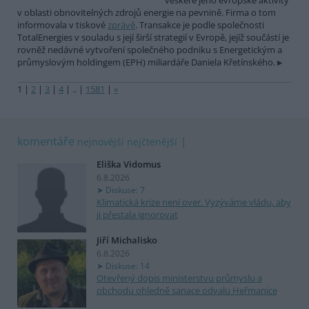
veškeré jeho evropské aktivity
v oblasti obnovitelných zdrojů energie na pevnině. Firma o tom
informovala v tiskové
zprávě
. Transakce je podle společnosti
TotalEnergies v souladu s její širší strategií v Evropě, jejíž součástí je
rovněž nedávné vytvoření společného podniku s Energetickým a
průmyslovým holdingem (EPH) miliardáře Daniela Křetínského.
1
|
2
|
3
|
4
|
..
|
1581
|
»
komentáře
nejnovější
nejčtenější
Eliška Vidomus
6.8.2026
Diskuse: 7
Klimatická krize není over. Vyzýváme vládu, aby
ji přestala ignorovat
Jiří Michalisko
6.8.2026
Diskuse: 14
Otevřený dopis ministerstvu průmyslu a
obchodu ohledně sanace odvalu Heřmanice