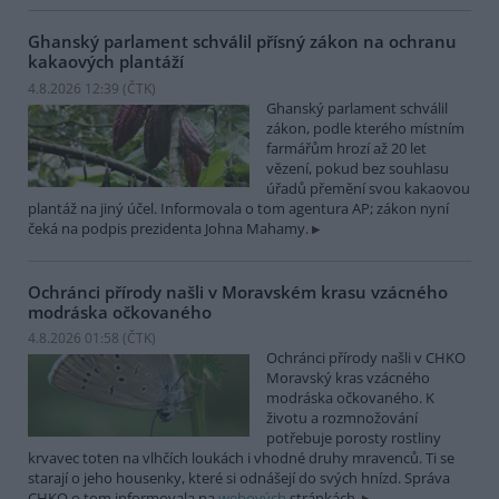
Ghanský parlament schválil přísný zákon na ochranu
kakaových plantáží
4.8.2026 12:39 (
ČTK
)
Ghanský parlament schválil
zákon, podle kterého místním
farmářům hrozí až 20 let
vězení, pokud bez souhlasu
úřadů přemění svou kakaovou
plantáž na jiný účel. Informovala o tom agentura AP; zákon nyní
čeká na podpis prezidenta Johna Mahamy.
Ochránci přírody našli v Moravském krasu vzácného
modráska očkovaného
4.8.2026 01:58 (
ČTK
)
Ochránci přírody našli v CHKO
Moravský kras vzácného
modráska očkovaného. K
životu a rozmnožování
potřebuje porosty rostliny
krvavec toten na vlhčích loukách i vhodné druhy mravenců. Ti se
starají o jeho housenky, které si odnášejí do svých hnízd. Správa
CHKO o tom informovala na
webových
stránkách.