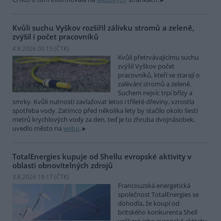
Kvůli suchu Vyškov rozšířil zálivku stromů a zeleně,
zvýšil i počet pracovníků
4.8.2026 00:15 (
ČTK
)
Kvůli přetrvávajícímu suchu
zvýšil Vyškov počet
pracovníků, kteří se starají o
zalévání stromů a zeleně.
Suchem nejvíc trpí břízy a
smrky. Kvůli nutnosti zavlažovat letos i tříleté dřeviny, vzrostla
spotřeba vody. Zatímco před několika lety by stačilo okolo šesti
metrů krychlových vody za den, teď je to zhruba dvojnásobek,
uvedlo město na
webu
.
TotalEnergies kupuje od Shellu evropské aktivity v
oblasti obnovitelných zdrojů
3.8.2026 19:17 (
ČTK
)
Francouzská energetická
společnost TotalEnergies se
dohodla, že koupí od
britského konkurenta Shell