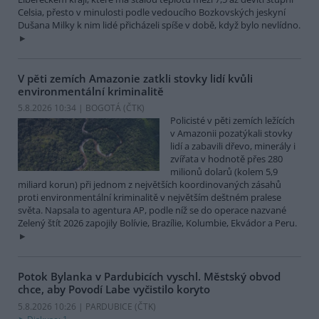
Celsia, přesto v minulosti podle vedoucího Bozkovských jeskyní
Dušana Milky k nim lidé přicházeli spíše v době, když bylo nevlídno.
V pěti zemích Amazonie zatkli stovky lidí kvůli
environmentální kriminalitě
5.8.2026 10:34 | BOGOTÁ (
ČTK
)
Policisté v pěti zemích ležících
v Amazonii pozatýkali stovky
lidí a zabavili dřevo, minerály i
zvířata v hodnotě přes 280
milionů dolarů (kolem 5,9
miliard korun) při jednom z největších koordinovaných zásahů
proti environmentální kriminalitě v největším deštném pralese
světa. Napsala to agentura AP, podle níž se do operace nazvané
Zelený štít 2026 zapojily Bolívie, Brazílie, Kolumbie, Ekvádor a Peru.
Potok Bylanka v Pardubicích vyschl. Městský obvod
chce, aby Povodí Labe vyčistilo koryto
5.8.2026 10:26 | PARDUBICE (
ČTK
)