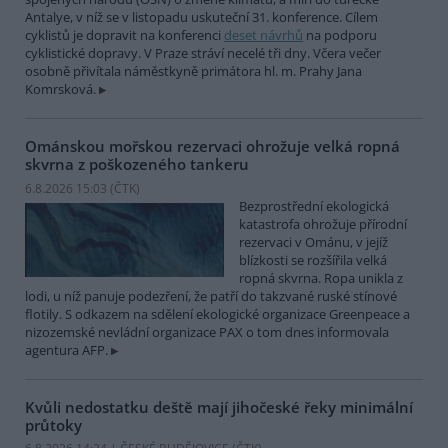
Antalye, v níž se v listopadu uskuteční 31. konference. Cílem
cyklistů je dopravit na konferenci
deset návrhů
na podporu
cyklistické dopravy. V Praze stráví necelé tři dny. Včera večer
osobně přivítala náměstkyně primátora hl. m. Prahy Jana
Komrsková.
Ománskou mořskou rezervaci ohrožuje velká ropná
skvrna z poškozeného tankeru
6.8.2026 15:03 (
ČTK
)
Bezprostřední ekologická
katastrofa ohrožuje přírodní
rezervaci v Ománu, v jejíž
blízkosti se rozšířila velká
ropná skvrna. Ropa unikla z
lodi, u níž panuje podezření, že patří do takzvané ruské stínové
flotily. S odkazem na sdělení ekologické organizace Greenpeace a
nizozemské nevládní organizace PAX o tom dnes informovala
agentura AFP.
Kvůli nedostatku deště mají jihočeské řeky minimální
průtoky