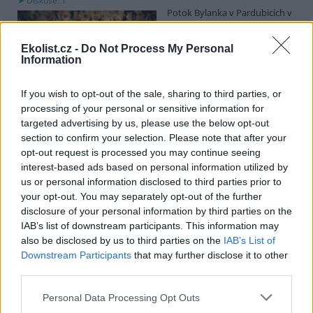
Diskuse: 1
Potok Bylanka v Pardubicích v
důsledku dlouhodobě nízkých
průtoků a suchého počasí
Ekolist.cz -
Do Not Process My Personal
vyschl. Městský obvod VI chce
Information
využít období bez vody k
vyčištění koryta, a obrátil se proto se žádostí na správce toku,
Povodí Labe. Organizace ale požadavek odmítla s tím, že údržbu
If you wish to opt-out of the sale, sharing to third parties, or
dělala už v červnu a další zásah v tuto chvíli neplánuje, zjistila ČTK.
processing of your personal or sensitive information for
targeted advertising by us, please use the below opt-out
section to confirm your selection. Please note that after your
Červený chce peníze ušetřené za rekultivaci rozdělit
opt-out request is processed you may continue seeing
obcím podle původní dohody
interest-based ads based on personal information utilized by
us or personal information disclosed to third parties prior to
5.8.2026 01:29 (
ČTK
)
Diskuse: 2
your opt-out. You may separately opt-out of the further
Ministr životního prostředí
disclosure of your personal information by third parties on the
Igor Červený (Motoristé) chce
IAB’s list of downstream participants. This information may
peníze, které Severní
also be disclosed by us to third parties on the
IAB’s List of
energetická ušetřila na
Downstream Participants
that may further disclose it to other
rekultivacích hnědouhelného
lomu ČSA na Mostecku, rozdělit obcím podle původní dohody.
third parties.
Uvedl to na síti
X
. Původně chtěla Severní energetická dát peníze
obcím prostřednictvím Státního fondu životního prostředí (SFŽP),
Personal Data Processing Opt Outs
v pondělí ale společnost uvedla, že hodlá sama rozhodnout o