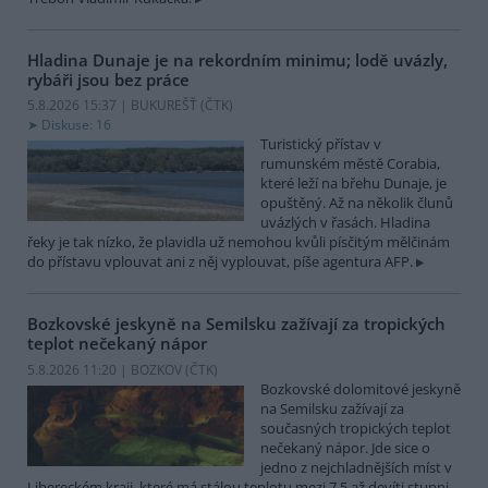
Hladina Dunaje je na rekordním minimu; lodě uvázly,
rybáři jsou bez práce
5.8.2026 15:37 | BUKUREŠŤ (
ČTK
)
Diskuse: 16
Turistický přístav v
rumunském městě Corabia,
které leží na břehu Dunaje, je
opuštěný. Až na několik člunů
uvázlých v řasách. Hladina
řeky je tak nízko, že plavidla už nemohou kvůli písčitým mělčinám
do přístavu vplouvat ani z něj vyplouvat, píše agentura AFP.
Bozkovské jeskyně na Semilsku zažívají za tropických
teplot nečekaný nápor
5.8.2026 11:20 | BOZKOV (
ČTK
)
Bozkovské dolomitové jeskyně
na Semilsku zažívají za
současných tropických teplot
nečekaný nápor. Jde sice o
jedno z nejchladnějších míst v
Libereckém kraji, které má stálou teplotu mezi 7,5 až devíti stupni