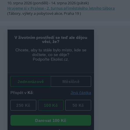
10. srpna 2026 (pondělí) - 14. srpna 2026 (pátek)
Hrajeme si v Pralese - 2. turnus příměstského letního tábora
(Tábory, výlety a pobytové akce, Praha 19 )