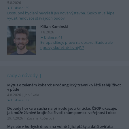
5.8.2026
Diskuse: 39
Dostupné bydlení nevyřeší jen nová výstavba. Česko musí lépe
využít renovace stávajících budov
Kilian Kaminski
1.8.2026
Diskuse: 41
Evropa slibuje právo na opravu. Budou ale
opravy skutečně levnější?
rady a návody
Mýtus o zeleném koberci: Proč anglický trávník v létě zabíjí život
v půdě
4.8.2026 | Jan Skala
Diskuse: 32
Dopady horka a sucha na přírodu jsou kritické. ČSOP ukazuje,
jak může žíznivé krajině a živočichům pomoci veřejnost i obce
29.7.2026 | Zuzana Kučerová
Myslete v horkých dnech na volně žijící ptáky a další zvířata