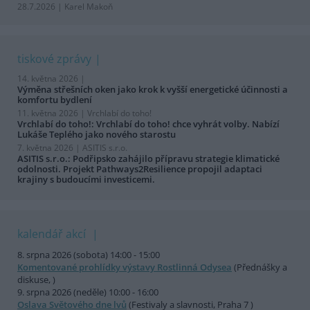
28.7.2026 | Karel Makoň
tiskové zprávy
14. května 2026 |
Výměna střešních oken jako krok k vyšší energetické účinnosti a
komfortu bydlení
11. května 2026 |
Vrchlabí do toho!
Vrchlabí do toho!: Vrchlabí do toho! chce vyhrát volby. Nabízí
Lukáše Teplého jako nového starostu
7. května 2026 |
ASITIS s.r.o.
ASITIS s.r.o.: Podřipsko zahájilo přípravu strategie klimatické
odolnosti. Projekt Pathways2Resilience propojil adaptaci
krajiny s budoucími investicemi.
kalendář akcí
8. srpna 2026 (sobota) 14:00 - 15:00
Komentované prohlídky výstavy Rostlinná Odysea
(Přednášky a
diskuse, )
9. srpna 2026 (neděle) 10:00 - 16:00
Oslava Světového dne lvů
(Festivaly a slavnosti, Praha 7 )