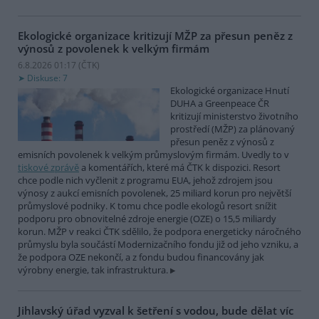
Ekologické organizace kritizují MŽP za přesun peněz z
výnosů z povolenek k velkým firmám
6.8.2026 01:17 (
ČTK
)
Diskuse: 7
Ekologické organizace Hnutí
DUHA a Greenpeace ČR
kritizují ministerstvo životního
prostředí (MŽP) za plánovaný
přesun peněz z výnosů z
emisních povolenek k velkým průmyslovým firmám. Uvedly to v
tiskové zprávě
a komentářích, které má ČTK k dispozici. Resort
chce podle nich vyčlenit z programu EUA, jehož zdrojem jsou
výnosy z aukcí emisních povolenek, 25 miliard korun pro největší
průmyslové podniky. K tomu chce podle ekologů resort snížit
podporu pro obnovitelné zdroje energie (OZE) o 15,5 miliardy
korun. MŽP v reakci ČTK sdělilo, že podpora energeticky náročného
průmyslu byla součástí Modernizačního fondu již od jeho vzniku, a
že podpora OZE nekončí, a z fondu budou financovány jak
výrobny energie, tak infrastruktura.
Jihlavský úřad vyzval k šetření s vodou, bude dělat víc