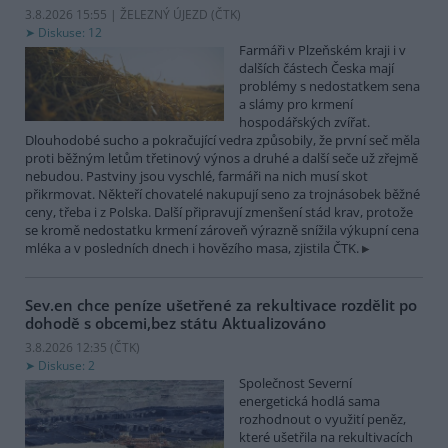
3.8.2026 15:55 | ŽELEZNÝ ÚJEZD (
ČTK
)
Diskuse: 12
Farmáři v Plzeňském kraji i v
dalších částech Česka mají
problémy s nedostatkem sena
a slámy pro krmení
hospodářských zvířat.
Dlouhodobé sucho a pokračující vedra způsobily, že první seč měla
proti běžným letům třetinový výnos a druhé a další seče už zřejmě
nebudou. Pastviny jsou vyschlé, farmáři na nich musí skot
přikrmovat. Někteří chovatelé nakupují seno za trojnásobek běžné
ceny, třeba i z Polska. Další připravují zmenšení stád krav, protože
se kromě nedostatku krmení zároveň výrazně snížila výkupní cena
mléka a v posledních dnech i hovězího masa, zjistila ČTK.
Sev.en chce peníze ušetřené za rekultivace rozdělit po
dohodě s obcemi,bez státu
Aktualizováno
3.8.2026 12:35 (
ČTK
)
Diskuse: 2
Společnost Severní
energetická hodlá sama
rozhodnout o využití peněz,
které ušetřila na rekultivacích