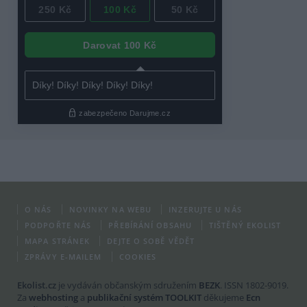
O NÁS
NOVINKY NA WEBU
INZERUJTE U NÁS
PODPOŘTE NÁS
PŘEBÍRÁNÍ OBSAHU
TIŠTĚNÝ EKOLIST
MAPA STRÁNEK
DEJTE O SOBĚ VĚDĚT
ZPRÁVY E-MAILEM
COOKIES
Ekolist.cz
je vydáván občanským sdružením
BEZK
. ISSN 1802-9019.
Za
webhosting
a
publikační systém TOOLKIT
děkujeme
Ecn