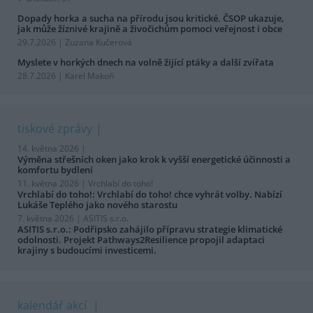
Dopady horka a sucha na přírodu jsou kritické. ČSOP ukazuje,
jak může žíznivé krajině a živočichům pomoci veřejnost i obce
29.7.2026 | Zuzana Kučerová
Myslete v horkých dnech na volně žijící ptáky a další zvířata
28.7.2026 | Karel Makoň
tiskové zprávy
14. května 2026 |
Výměna střešních oken jako krok k vyšší energetické účinnosti a
komfortu bydlení
11. května 2026 |
Vrchlabí do toho!
Vrchlabí do toho!: Vrchlabí do toho! chce vyhrát volby. Nabízí
Lukáše Teplého jako nového starostu
7. května 2026 |
ASITIS s.r.o.
ASITIS s.r.o.: Podřipsko zahájilo přípravu strategie klimatické
odolnosti. Projekt Pathways2Resilience propojil adaptaci
krajiny s budoucími investicemi.
kalendář akcí