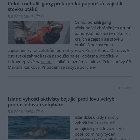
Celníci odhalili gang překupníků papoušků, zajistili
stovku ptáků
5.8.2026 20:13 (
ČTK
)
Celníci odhalili gang
překupníků chráněných druhů
papoušků působící v několika
krajích a zajistili asi stovku
ptáků. S odchytem a
zajištěním zvířat celníkům pomohly zoo v Praze, Zlíně a Ostravě. V
ostravské zahradě také papoušci nalezli dočasné útočiště. V
tiskové zprávě na
webu
celníků to oznámila mluvčí Celní správy ČR
Martina Kaňková. Případem se zabývá policie.
reklama
Island vyhostí aktivisty bojující proti lovu velryb,
pronásledovali velrybáře
5.8.2026 19:54 (
ČTK
)
Islandské úřady nařídily
vyhoštění 21 aktivistů
bojujících proti lovu velryb
poté, co minulý týden
pobřežní stráž s policií zabavily