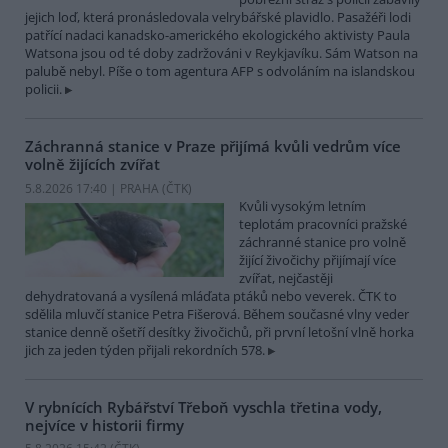
jejich loď, která pronásledovala velrybářské plavidlo. Pasažéři lodi
patřící nadaci kanadsko-amerického ekologického aktivisty Paula
Watsona jsou od té doby zadržováni v Reykjavíku. Sám Watson na
palubě nebyl. Píše o tom agentura AFP s odvoláním na islandskou
policii.
Záchranná stanice v Praze přijímá kvůli vedrům více
volně žijících zvířat
5.8.2026 17:40 | PRAHA (
ČTK
)
Kvůli vysokým letním
teplotám pracovníci pražské
záchranné stanice pro volně
žijící živočichy přijímají více
zvířat, nejčastěji
dehydratovaná a vysílená mláďata ptáků nebo veverek. ČTK to
sdělila mluvčí stanice Petra Fišerová. Během současné vlny veder
stanice denně ošetří desítky živočichů, při první letošní vlně horka
jich za jeden týden přijali rekordních 578.
V rybnících Rybářství Třeboň vyschla třetina vody,
nejvíce v historii firmy