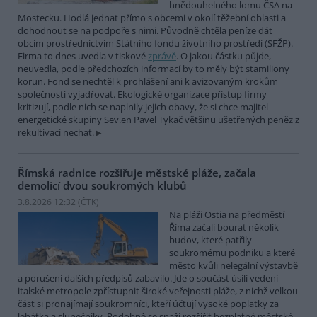
hnědouhelného lomu ČSA na
Mostecku. Hodlá jednat přímo s obcemi v okolí těžební oblasti a
dohodnout se na podpoře s nimi. Původně chtěla peníze dát
obcím prostřednictvím Státního fondu životního prostředí (SFŽP).
Firma to dnes uvedla v tiskové
zprávě
. O jakou částku půjde,
neuvedla, podle předchozích informací by to měly být stamiliony
korun. Fond se nechtěl k prohlášení ani k avizovaným krokům
společnosti vyjadřovat. Ekologické organizace přístup firmy
kritizují, podle nich se naplnily jejich obavy, že si chce majitel
energetické skupiny Sev.en Pavel Tykač většinu ušetřených peněz z
rekultivací nechat.
Římská radnice rozšiřuje městské pláže, začala
demolicí dvou soukromých klubů
3.8.2026 12:32 (
ČTK
)
Na pláži Ostia na předměstí
Říma začali bourat několik
budov, které patřily
soukromému podniku a které
město kvůli nelegální výstavbě
a porušení dalších předpisů zabavilo. Jde o součást úsilí vedení
italské metropole zpřístupnit široké veřejnosti pláže, z nichž velkou
část si pronajímají soukromníci, kteří účtují vysoké poplatky za
lehátka a slunečníky. Podobně se snaží rozšířit bezplatné městské