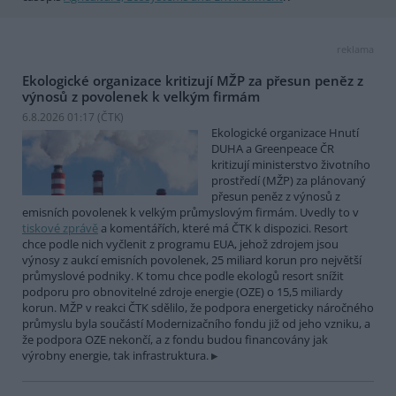
reklama
Ekologické organizace kritizují MŽP za přesun peněz z
výnosů z povolenek k velkým firmám
6.8.2026 01:17 (
ČTK
)
Ekologické organizace Hnutí
DUHA a Greenpeace ČR
kritizují ministerstvo životního
prostředí (MŽP) za plánovaný
přesun peněz z výnosů z
emisních povolenek k velkým průmyslovým firmám. Uvedly to v
tiskové zprávě
a komentářích, které má ČTK k dispozici. Resort
chce podle nich vyčlenit z programu EUA, jehož zdrojem jsou
výnosy z aukcí emisních povolenek, 25 miliard korun pro největší
průmyslové podniky. K tomu chce podle ekologů resort snížit
podporu pro obnovitelné zdroje energie (OZE) o 15,5 miliardy
korun. MŽP v reakci ČTK sdělilo, že podpora energeticky náročného
průmyslu byla součástí Modernizačního fondu již od jeho vzniku, a
že podpora OZE nekončí, a z fondu budou financovány jak
výrobny energie, tak infrastruktura.