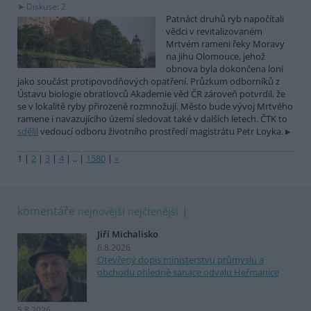
Diskuse: 2
Patnáct druhů ryb napočítali
vědci v revitalizovaném
Mrtvém rameni řeky Moravy
na jihu Olomouce, jehož
obnova byla dokončena loni
jako součást protipovodňových opatření. Průzkum odborníků z
Ústavu biologie obratlovců Akademie věd ČR zároveň potvrdil, že
se v lokalitě ryby přirozeně rozmnožují. Město bude vývoj Mrtvého
ramene i navazujícího území sledovat také v dalších letech. ČTK to
sdělil
vedoucí odboru životního prostředí magistrátu Petr Loyka.
1
|
2
|
3
|
4
|
..
|
1580
|
»
komentáře
nejnovější
nejčtenější
Jiří Michalisko
6.8.2026
Otevřený dopis ministerstvu průmyslu a
obchodu ohledně sanace odvalu Heřmanice
5.8.2026