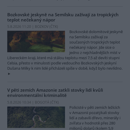
Bozkovské jeskyně na Semilsku zažívají za tropických
teplot nečekaný nápor
5.8.2026 11:20 | BOZKOV (
ČTK
)
Bozkovské dolomitové jeskyně
na Semilsku zažívají za
současných tropických teplot
nečekaný nápor. Jde sice o
jedno z nejchladnějších míst v
Libereckém kraji, které má stálou teplotu mezi 7,5 až devíti stupni
Celsia, přesto v minulosti podle vedoucího Bozkovských jeskyní
Dušana Milky k nim lidé přicházeli spíše v době, když bylo nevlídno.
V pěti zemích Amazonie zatkli stovky lidí kvůli
environmentální kriminalitě
5.8.2026 10:34 | BOGOTÁ (
ČTK
)
Policisté v pěti zemích ležících
v Amazonii pozatýkali stovky
lidí a zabavili dřevo, minerály i
zvířata v hodnotě přes 280
milionů dolarů (kolem 5,9