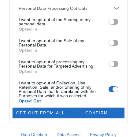
4.8.2026 12:42 (
ČTK
)
Personal Data Processing Opt Outs
Diskuse: 2
Tři lvice v zoologické zahradě v
I want to opt-out of the Sharing of my
japonském Tokiu uhynuly
personal data.
pravděpodobně v důsledku
Opted In
horka. Japonsko se toto léto
potýká s vlnami extrémních
I want to opt-out of the Sale of my
veder, napsal zpravodajský server
BBC News
.
Personal Data.
Opted In
Ghanský parlament schválil přísný zákon na ochranu
I want to opt-out of processing my
Personal Data for Targeted Advertising.
kakaových plantáží
Opted In
4.8.2026 12:39 (
ČTK
)
Ghanský parlament schválil
I want to opt-out of Collection, Use,
zákon, podle kterého místním
Retention, Sale, and/or Sharing of my
farmářům hrozí až 20 let
Personal Data that Is Unrelated with the
Purposes for which it was collected.
vězení, pokud bez souhlasu
Opted Out
úřadů přemění svou kakaovou
plantáž na jiný účel. Informovala o tom agentura AP; zákon nyní
čeká na podpis prezidenta Johna Mahamy.
OPT OUT FROM ALL
CONFIRM
Ochránci přírody našli v Moravském krasu vzácného
Data Deletion
Data Access
Privacy Policy
modráska očkovaného