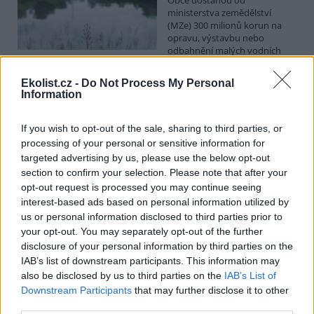
ministerstva zemědělství
(MZe) 300 milionů korun na
opravu, výstavbu nebo
odbahnění malých vodních
nádrží. Žádost o dotace mohou podávat od 7. září do 7. října.
Ekolist.cz -
Do Not Process My Personal
Information
Hospodářským zvířatům pomáhají při vedrech remízky
i kamenné stáje
If you wish to opt-out of the sale, sharing to third parties, or
4.8.2026 12:52 (
ČTK
)
processing of your personal or sensitive information for
Hospodářská zvířata na jihu
Čech se při tropických
targeted advertising by us, please use the below opt-out
teplotách ochlazují v
section to confirm your selection. Please note that after your
remízkách i kamenných stájích.
opt-out request is processed you may continue seeing
Někteří jihočeští farmáři
interest-based ads based on personal information utilized by
vypouštějí krávy, ovce či koně na pastviny v noci a v největších
us or personal information disclosed to third parties prior to
vedrech je nechávají uvnitř chladnějších budov. Kvůli suchu
your opt-out. You may separately opt-out of the further
neroste na loukách tráva a zemědělci musí dobytek přikrmovat
zásobami sena na zimu. Vysychají zdroje vody a rostou náklady na
disclosure of your personal information by third parties on the
její dopravu i na elektřinu na ochlazování zvířat, zjistila ČTK.
IAB’s list of downstream participants. This information may
also be disclosed by us to third parties on the
IAB’s List of
Downstream Participants
that may further disclose it to other
V Japonsku, které bojuje s extrémními vedry, uhynuly
third parties.
tři lvice, píše BBC News