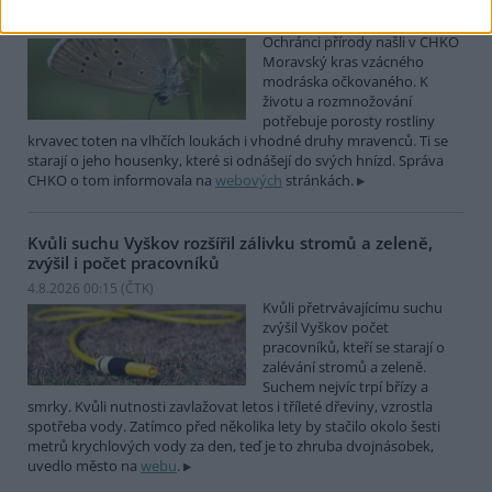
4.8.2026 01:58 (
ČTK
)
Ochránci přírody našli v CHKO
Moravský kras vzácného
modráska očkovaného. K
životu a rozmnožování
potřebuje porosty rostliny
krvavec toten na vlhčích loukách i vhodné druhy mravenců. Ti se
starají o jeho housenky, které si odnášejí do svých hnízd. Správa
CHKO o tom informovala na
webových
stránkách.
Kvůli suchu Vyškov rozšířil zálivku stromů a zeleně,
zvýšil i počet pracovníků
4.8.2026 00:15 (
ČTK
)
Kvůli přetrvávajícímu suchu
zvýšil Vyškov počet
pracovníků, kteří se starají o
zalévání stromů a zeleně.
Suchem nejvíc trpí břízy a
smrky. Kvůli nutnosti zavlažovat letos i tříleté dřeviny, vzrostla
spotřeba vody. Zatímco před několika lety by stačilo okolo šesti
metrů krychlových vody za den, teď je to zhruba dvojnásobek,
uvedlo město na
webu
.