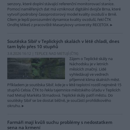
senzory, které doplní stávající referenční monitorovací stanice.
Pomocí naměřených dat má vzniknout digitální dvojče Brna, které
vytvoří podrobný časoprostorový model kvality ovzduší v Brně.
Cílem je lepší porozumění dynamice kvality ovzduší, řekl ČTK
Ondřej Mikeš z pracoviště Masarykovy univerzity RECETOX.
Soutěska Sibiř v Teplických skalách v létě chladí, dnes
tam bylo přes 10 stupňů
3.8.2026 16:12 | TEPLICE NAD METUJÍ (
ČTK
)
Zájem o Teplické skály na
Náchodsku je v letních
měsících značný. Lidé
vyhledávají ve vedrech
příjemné klima skalních měst.
Příkladem je soutěska Sibiř, kde je v létě teplotní rozdíl nejméně 15
stupňů Celsia. ČTK to řekla tajemnice městského úřadu v Teplicích
nad Metují Markéta Strnadová. Teplické skály patří městu. Do
soutěsky Sibiř se lze dostat běžně, je součástí prohlídkového
okruhu.
Farmáři mají kvůli suchu problémy s nedostatkem
sena na krmení