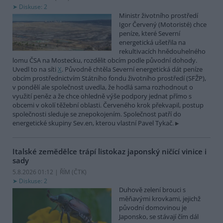
Diskuse: 2
Ministr životního prostředí
Igor Červený (Motoristé) chce
peníze, které Severní
energetická ušetřila na
rekultivacích hnědouhelného
lomu ČSA na Mostecku, rozdělit obcím podle původní dohody.
Uvedl to na síti
X
. Původně chtěla Severní energetická dát peníze
obcím prostřednictvím Státního fondu životního prostředí (SFŽP),
v pondělí ale společnost uvedla, že hodlá sama rozhodnout o
využití peněz a že chce ohledně výše podpory jednat přímo s
obcemi v okolí těžební oblasti. Červeného krok překvapil, postup
společnosti sleduje se znepokojením. Společnost patří do
energetické skupiny Sev.en, kterou vlastní Pavel Tykač.
Italské zemědělce trápí listokaz japonský ničící vinice i
sady
5.8.2026 01:12 | ŘÍM (
ČTK
)
Diskuse: 2
Duhově zelení brouci s
měňavými krovkami, jejichž
původní domovinou je
Japonsko, se stávají čím dál