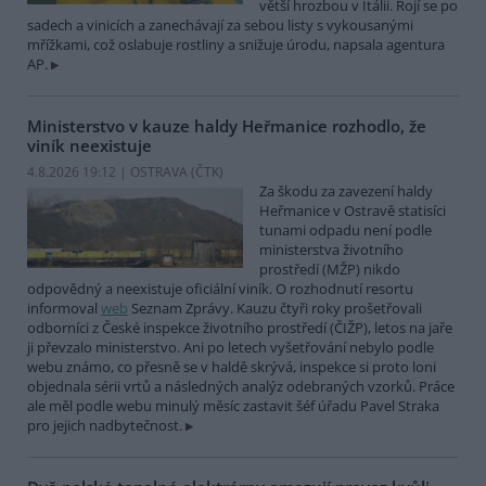
větší hrozbou v Itálii. Rojí se po
sadech a vinicích a zanechávají za sebou listy s vykousanými
mřížkami, což oslabuje rostliny a snižuje úrodu, napsala agentura
AP.
Ministerstvo v kauze haldy Heřmanice rozhodlo, že
viník neexistuje
4.8.2026 19:12 | OSTRAVA (
ČTK
)
Za škodu za zavezení haldy
Heřmanice v Ostravě statisíci
tunami odpadu není podle
ministerstva životního
prostředí (MŽP) nikdo
odpovědný a neexistuje oficiální viník. O rozhodnutí resortu
informoval
web
Seznam Zprávy. Kauzu čtyři roky prošetřovali
odborníci z České inspekce životního prostředí (ČIŽP), letos na jaře
ji převzalo ministerstvo. Ani po letech vyšetřování nebylo podle
webu známo, co přesně se v haldě skrývá, inspekce si proto loni
objednala sérii vrtů a následných analýz odebraných vzorků. Práce
ale měl podle webu minulý měsíc zastavit šéf úřadu Pavel Straka
pro jejich nadbytečnost.