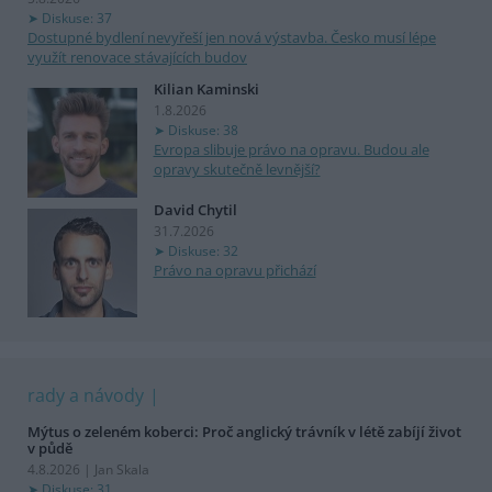
Diskuse: 37
Dostupné bydlení nevyřeší jen nová výstavba. Česko musí lépe
využít renovace stávajících budov
Kilian Kaminski
1.8.2026
Diskuse: 38
Evropa slibuje právo na opravu. Budou ale
opravy skutečně levnější?
David Chytil
31.7.2026
Diskuse: 32
Právo na opravu přichází
rady a návody
Mýtus o zeleném koberci: Proč anglický trávník v létě zabíjí život
v půdě
4.8.2026 | Jan Skala
Diskuse: 31