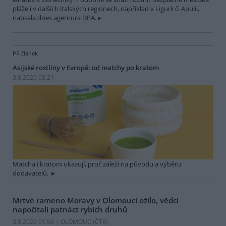
pláže i v dalších italských regionech, například v Ligurii či Apulii,
napsala dnes agentura DPA.
PR článek
Asijské rostliny v Evropě: od matchy po kratom
3.8.2026 03:21
Matcha i kratom ukazují, proč záleží na původu a výběru
dodavatelů.
Mrtvé rameno Moravy v Olomouci ožilo, vědci
napočítali patnáct rybích druhů
3.8.2026 01:56 | OLOMOUC (
ČTK
)