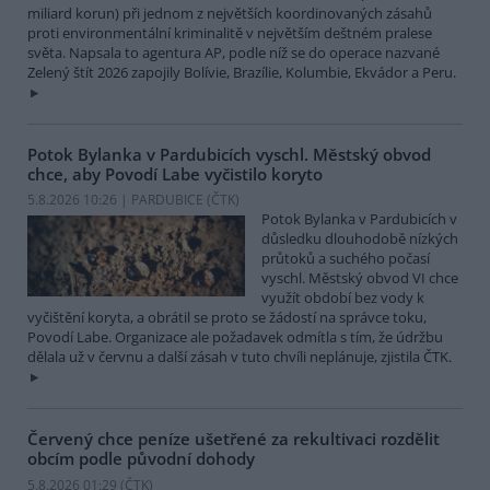
miliard korun) při jednom z největších koordinovaných zásahů
proti environmentální kriminalitě v největším deštném pralese
světa. Napsala to agentura AP, podle níž se do operace nazvané
Zelený štít 2026 zapojily Bolívie, Brazílie, Kolumbie, Ekvádor a Peru.
Potok Bylanka v Pardubicích vyschl. Městský obvod
chce, aby Povodí Labe vyčistilo koryto
5.8.2026 10:26 | PARDUBICE (
ČTK
)
Potok Bylanka v Pardubicích v
důsledku dlouhodobě nízkých
průtoků a suchého počasí
vyschl. Městský obvod VI chce
využít období bez vody k
vyčištění koryta, a obrátil se proto se žádostí na správce toku,
Povodí Labe. Organizace ale požadavek odmítla s tím, že údržbu
dělala už v červnu a další zásah v tuto chvíli neplánuje, zjistila ČTK.
Červený chce peníze ušetřené za rekultivaci rozdělit
obcím podle původní dohody
5.8.2026 01:29 (
ČTK
)