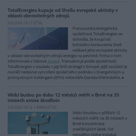
TotalEnergies kupuje od Shellu evropské aktivity v
oblasti obnovitelných zdrojů
3.8.2026 19:17 (
ČTK
)
Francouzská energetická
společnost TotalEnergies se
dohodla, že koupí od
britského konkurenta Shell
veškeré jeho evropské aktivity
v oblasti obnovitelných zdrojů energie na pevnině. Firma o tom
informovala v tiskové
zprávě
. Transakce je podle společnosti
TotalEnergies v souladu s její širší strategií v Evropě, jejíž součástí je
rovněž nedávné vytvoření společného podniku s Energetickým a
průmyslovým holdingem (EPH) miliardáře Daniela Křetínského.
Vědci budou po dobu 12 měsíců měřit v Brně na 35
místech emise škodlivin
3.8.2026 19:12 | BRNO (
ČTK
)
Vědci boudou v příštích 12
měsících měřit na 35 místech v
Brně koncentrace
znečišťujících látek. Od
minulého týdne instalují