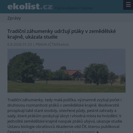
☰
/
zpravodajství
/
zprávy
Zprávy
Tradiční záhumenky udržují ptáky v zemědělské
krajině, ukázala studie
6.8.2026 01:23 | PRAHA (
ČTK/Ekolist
)
Tradiční záhumenky, tedy malá políčka, významně zvyšují počet i
druhovou rozmanitost ptáků v zemědělské krajině. Biodiverzitě
prospívají také staré stodoly, otevřené půdy, pestré zahrady a
sady, které ptákům poskytují úkryt i vhodná místa ke hnízdění. V
jednolité zemědělské krajině naopak ptáků ubývá, ukazuje studie
Ústavu biologie obratlovců Akademie věd ČR, kterou publikoval
časopis
Agriculture, Ecosystems and Environment
.