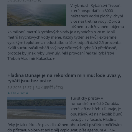
5.8.2026 15:42 (
ČTK
)
V rybnících Rybářství Třeboň,
které hospodaří na 8000
hektarech vodní plochy, chybí
více než třetina vody. Oproti
běžnému zdržovaném objemu
75 milionů metrů krychlových vody je v rybnících o 28 milionů
metrů krychlových vody méně. Každý týden se kvůli extrémně
vysokým teplotám a nedostatku srážek odpaří další 2,5 procenta.
Kvůli suchu začali rybáři s výlovy některých rybníků předčasně,
protože by jinak ryby uhynuly, řekl provozní ředitel Rybářství
Třeboň Vladimír Kukačka.
Hladina Dunaje je na rekordním minimu; lodě uvázly,
rybáři jsou bez práce
5.8.2026 15:37 | BUKUREŠŤ (
ČTK
)
Diskuse: 4
Turistický přístav v
rumunském městě Corabia,
které leží na břehu Dunaje, je
opuštěný. Až na několik člunů
uvázlých v řasách. Hladina
řeky je tak nízko, že plavidla už nemohou kvůli písčitým mělčinám
do přístavu vplouvat ani z něj vyplouvat, píše agentura AFP.