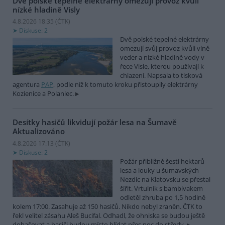
Dvě polské tepelné elektrárny omezují provoz kvůli
nízké hladině Visly
4.8.2026 18:35 (
ČTK
)
Diskuse: 2
Dvě polské tepelné elektrárny
omezují svůj provoz kvůli vlně
veder a nízké hladině vody v
řece Visle, kterou používají k
chlazení. Napsala to tisková
agentura
PAP
, podle níž k tomuto kroku přistoupily elektrárny
Kozienice a Polaniec.
Desítky hasičů likvidují požár lesa na Šumavě
Aktualizováno
4.8.2026 17:13 (
ČTK
)
Diskuse: 2
Požár přibližně šesti hektarů
lesa a louky u šumavských
Nezdic na Klatovsku se přestal
šířit. Vrtulník s bambivakem
odletěl zhruba po 1,5 hodině
kolem 17:00. Zasahuje až 150 hasičů. Nikdo nebyl zraněn. ČTK to
řekl velitel zásahu Aleš Bucifal. Odhadl, že ohniska se budou ještě
dohašovat a hasiči budou místo hlídat přes noc do středy.