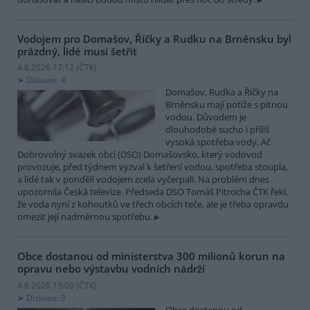
Vodojem pro Domašov, Říčky a Rudku na Brněnsku byl
prázdný, lidé musí šetřit
4.8.2026 17:12 (
ČTK
)
Diskuse: 4
Domašov, Rudka a Říčky na
Brněnsku mají potíže s pitnou
vodou. Důvodem je
dlouhodobé sucho i příliš
vysoká spotřeba vody. Ač
Dobrovolný svazek obcí (DSO) Domašovsko, který vodovod
provozuje, před týdnem vyzval k šetření vodou, spotřeba stoupla,
a lidé tak v pondělí vodojem zcela vyčerpali. Na problém dnes
upozornila Česká televize. Předseda DSO Tomáš Pitrocha ČTK řekl,
že voda nyní z kohoutků ve třech obcích teče, ale je třeba opravdu
omezit její nadměrnou spotřebu.
Obce dostanou od ministerstva 300 milionů korun na
opravu nebo výstavbu vodních nádrží
4.8.2026 13:09 (
ČTK
)
Diskuse: 3
Obce dostanou od