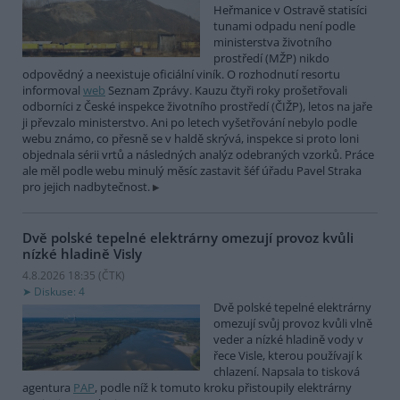
Heřmanice v Ostravě statisíci
tunami odpadu není podle
ministerstva životního
prostředí (MŽP) nikdo
odpovědný a neexistuje oficiální viník. O rozhodnutí resortu
informoval
web
Seznam Zprávy. Kauzu čtyři roky prošetřovali
odborníci z České inspekce životního prostředí (ČIŽP), letos na jaře
ji převzalo ministerstvo. Ani po letech vyšetřování nebylo podle
webu známo, co přesně se v haldě skrývá, inspekce si proto loni
objednala sérii vrtů a následných analýz odebraných vzorků. Práce
ale měl podle webu minulý měsíc zastavit šéf úřadu Pavel Straka
pro jejich nadbytečnost.
Dvě polské tepelné elektrárny omezují provoz kvůli
nízké hladině Visly
4.8.2026 18:35 (
ČTK
)
Diskuse: 4
Dvě polské tepelné elektrárny
omezují svůj provoz kvůli vlně
veder a nízké hladině vody v
řece Visle, kterou používají k
chlazení. Napsala to tisková
agentura
PAP
, podle níž k tomuto kroku přistoupily elektrárny