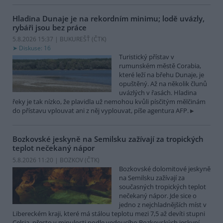
Hladina Dunaje je na rekordním minimu; lodě uvázly,
rybáři jsou bez práce
5.8.2026 15:37 | BUKUREŠŤ (
ČTK
)
Diskuse: 16
Turistický přístav v
rumunském městě Corabia,
které leží na břehu Dunaje, je
opuštěný. Až na několik člunů
uvázlých v řasách. Hladina
řeky je tak nízko, že plavidla už nemohou kvůli písčitým mělčinám
do přístavu vplouvat ani z něj vyplouvat, píše agentura AFP.
Bozkovské jeskyně na Semilsku zažívají za tropických
teplot nečekaný nápor
5.8.2026 11:20 | BOZKOV (
ČTK
)
Bozkovské dolomitové jeskyně
na Semilsku zažívají za
současných tropických teplot
nečekaný nápor. Jde sice o
jedno z nejchladnějších míst v
Libereckém kraji, které má stálou teplotu mezi 7,5 až devíti stupni
Celsia, přesto v minulosti podle vedoucího Bozkovských jeskyní