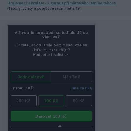
Hrajeme si v Pralese - 2. turnus příměstského letního tábora
(Tábory, výlety a pobytové akce, Praha 19 )