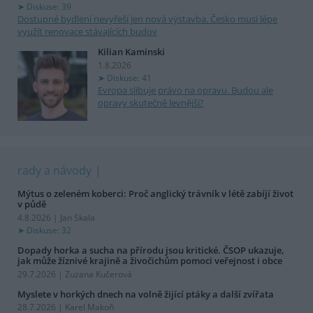
Diskuse: 39
Dostupné bydlení nevyřeší jen nová výstavba. Česko musí lépe
využít renovace stávajících budov
Kilian Kaminski
1.8.2026
Diskuse: 41
Evropa slibuje právo na opravu. Budou ale
opravy skutečně levnější?
rady a návody
Mýtus o zeleném koberci: Proč anglický trávník v létě zabíjí život
v půdě
4.8.2026 | Jan Skala
Diskuse: 32
Dopady horka a sucha na přírodu jsou kritické. ČSOP ukazuje,
jak může žíznivé krajině a živočichům pomoci veřejnost i obce
29.7.2026 | Zuzana Kučerová
Myslete v horkých dnech na volně žijící ptáky a další zvířata
28.7.2026 | Karel Makoň