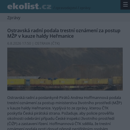
☰
/
zpravodajství
/
zprávy
Zprávy
Ostravská radní podala trestní oznámení za postup
MŽP v kauze haldy Heřmanice
6.8.2026 17:50 | OSTRAVA (
ČTK
)
Ostravská radní a poslankyně Pirátů Andrea Hoffmannová podala
trestní oznámení za postup ministerstva životního prostředí (MŽP)
v kauze haldy Heřmanice. Vyplývá to ze zprávy, kterou ČTK
poskytla Česká pirátská strana. Požaduje, aby policie prověřila
okolnosti odebrání případu České inspekci životního prostředí
(ČIŽP) a zastavení řízení. Hoffmannová ČTK sdělila, že trestní
oznámení podala proti dosud přesně nezjištěným osobám