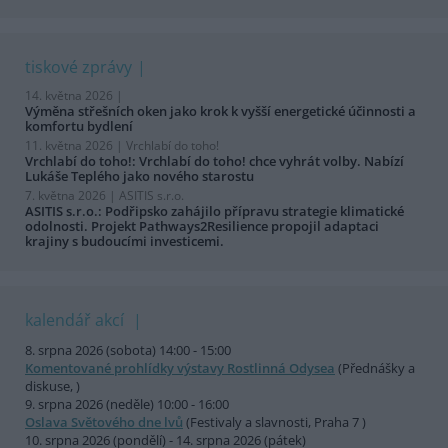
tiskové zprávy
14. května 2026 |
Výměna střešních oken jako krok k vyšší energetické účinnosti a
komfortu bydlení
11. května 2026 |
Vrchlabí do toho!
Vrchlabí do toho!: Vrchlabí do toho! chce vyhrát volby. Nabízí
Lukáše Teplého jako nového starostu
7. května 2026 |
ASITIS s.r.o.
ASITIS s.r.o.: Podřipsko zahájilo přípravu strategie klimatické
odolnosti. Projekt Pathways2Resilience propojil adaptaci
krajiny s budoucími investicemi.
kalendář akcí
8. srpna 2026 (sobota) 14:00 - 15:00
Komentované prohlídky výstavy Rostlinná Odysea
(Přednášky a
diskuse, )
9. srpna 2026 (neděle) 10:00 - 16:00
Oslava Světového dne lvů
(Festivaly a slavnosti, Praha 7 )
10. srpna 2026 (pondělí) - 14. srpna 2026 (pátek)