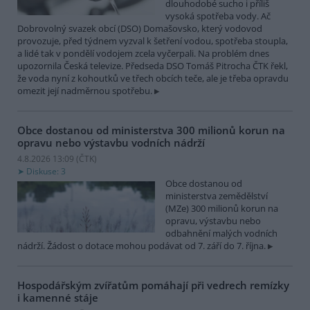
dlouhodobé sucho i příliš
vysoká spotřeba vody. Ač
Dobrovolný svazek obcí (DSO) Domašovsko, který vodovod
provozuje, před týdnem vyzval k šetření vodou, spotřeba stoupla,
a lidé tak v pondělí vodojem zcela vyčerpali. Na problém dnes
upozornila Česká televize. Předseda DSO Tomáš Pitrocha ČTK řekl,
že voda nyní z kohoutků ve třech obcích teče, ale je třeba opravdu
omezit její nadměrnou spotřebu.
Obce dostanou od ministerstva 300 milionů korun na
opravu nebo výstavbu vodních nádrží
4.8.2026 13:09 (
ČTK
)
Diskuse: 3
Obce dostanou od
ministerstva zemědělství
(MZe) 300 milionů korun na
opravu, výstavbu nebo
odbahnění malých vodních
nádrží. Žádost o dotace mohou podávat od 7. září do 7. října.
Hospodářským zvířatům pomáhají při vedrech remízky
i kamenné stáje