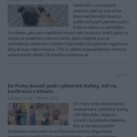
Veterináři v současných
vedrech ošetřují více zvířat.
Mezi nejrizikovější skupiny
podle nich patří plemena psů s
krátkou lebkou a zploštělým
čumákem, jako jsou například mopsi nebo buldočci, starší jedinci a
zvířata se srdečním onemocněním. Jejich majitelé pro ně
vyhledávají veterinární ošetření nejčastěji kvůli přehřátí organismu,
dehydrataci nebo kolapsu. ČTK to sdělila viceprezidentka Komory
veterinárních lékařů ČR Kateřina Valdhans.
reklama
Do Prahy dorazili jezdci cyklistické štafety, míří na
konferenci o klimatu
6.8.2026 15:08 | PRAHA (
ČTK
)
Do Prahy dnes dorazili jezdci
mezinárodní cyklistické štafety
COP Bike Ride. Účastníci
vyrazili z brazilského Belému,
kde se konala poslední
konference smluvních stran Rámcové úmluvy Organizace
spojených národů (OSN) o změně klimatu, a míří do turecké