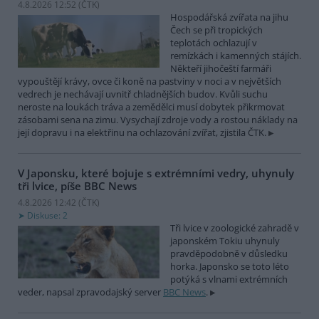
4.8.2026 12:52 (
ČTK
)
Hospodářská zvířata na jihu
Čech se při tropických
teplotách ochlazují v
remízkách i kamenných stájích.
Někteří jihočeští farmáři
vypouštějí krávy, ovce či koně na pastviny v noci a v největších
vedrech je nechávají uvnitř chladnějších budov. Kvůli suchu
neroste na loukách tráva a zemědělci musí dobytek přikrmovat
zásobami sena na zimu. Vysychají zdroje vody a rostou náklady na
její dopravu i na elektřinu na ochlazování zvířat, zjistila ČTK.
V Japonsku, které bojuje s extrémními vedry, uhynuly
tři lvice, píše BBC News
4.8.2026 12:42 (
ČTK
)
Diskuse: 2
Tři lvice v zoologické zahradě v
japonském Tokiu uhynuly
pravděpodobně v důsledku
horka. Japonsko se toto léto
potýká s vlnami extrémních
veder, napsal zpravodajský server
BBC News
.