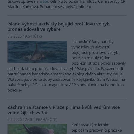
tiskové zprávě na
webu
celníků to oznámila mluvčí Celní správy ČR
Martina Kaňková. Případem se zabývá policie.
Island vyhostí aktivisty bojující proti lovu velryb,
pronásledovali velrybáře
5.8.2026 19:54 (
ČTK
)
Islandské úřady nařídily
vyhoštění 21 aktivistů
bojujících proti lovu velryb
poté, co minulý týden
pobřežní stráž s policií zabavily
jejich loď, která pronásledovala velrybářské plavidlo. Pasažéři lodi
patřící nadaci kanadsko-amerického ekologického aktivisty Paula
Watsona jsou od té doby zadržováni v Reykjavíku. Sám Watson na
palubě nebyl. Píše o tom agentura AFP s odvoláním na islandskou
policii.
Záchranná stanice v Praze přijímá kvůli vedrům více
volně žijících zvířat
5.8.2026 17:40 | PRAHA (
ČTK
)
Kvůli vysokým letním
teplotám pracovníci pražské