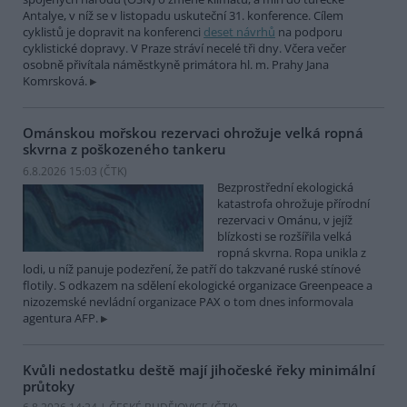
Antalye, v níž se v listopadu uskuteční 31. konference. Cílem
cyklistů je dopravit na konferenci
deset návrhů
na podporu
cyklistické dopravy. V Praze stráví necelé tři dny. Včera večer
osobně přivítala náměstkyně primátora hl. m. Prahy Jana
Komrsková.
Ománskou mořskou rezervaci ohrožuje velká ropná
skvrna z poškozeného tankeru
6.8.2026 15:03 (
ČTK
)
Bezprostřední ekologická
katastrofa ohrožuje přírodní
rezervaci v Ománu, v jejíž
blízkosti se rozšířila velká
ropná skvrna. Ropa unikla z
lodi, u níž panuje podezření, že patří do takzvané ruské stínové
flotily. S odkazem na sdělení ekologické organizace Greenpeace a
nizozemské nevládní organizace PAX o tom dnes informovala
agentura AFP.
Kvůli nedostatku deště mají jihočeské řeky minimální
průtoky