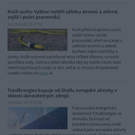
Kvůli suchu Vyškov rozšířil zálivku stromů a zeleně,
zvýšil i počet pracovníků
4.8.2026 00:15 (
ČTK
)
Kvůli přetrvávajícímu suchu
zvýšil Vyškov počet
pracovníků, kteří se starají o
zalévání stromů a zeleně.
Suchem nejvíc trpí břízy a
smrky. Kvůli nutnosti zavlažovat letos i tříleté dřeviny, vzrostla
spotřeba vody. Zatímco před několika lety by stačilo okolo šesti
metrů krychlových vody za den, teď je to zhruba dvojnásobek,
uvedlo město na
webu
.
TotalEnergies kupuje od Shellu evropské aktivity v
oblasti obnovitelných zdrojů
3.8.2026 19:17 (
ČTK
)
Francouzská energetická
společnost TotalEnergies se
dohodla, že koupí od
britského konkurenta Shell
veškeré jeho evropské aktivity