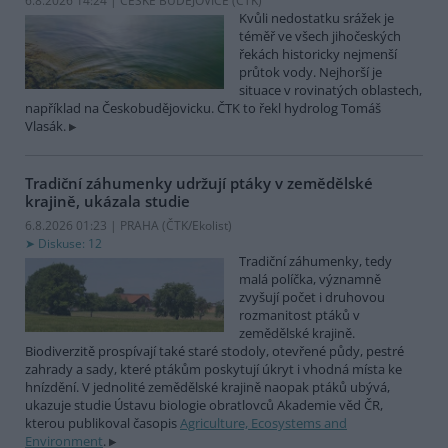
6.8.2026 14:24 | ČESKÉ BUDĚJOVICE (
ČTK
)
Kvůli nedostatku srážek je
téměř ve všech jihočeských
řekách historicky nejmenší
průtok vody. Nejhorší je
situace v rovinatých oblastech,
například na Českobudějovicku. ČTK to řekl hydrolog Tomáš
Vlasák.
Tradiční záhumenky udržují ptáky v zemědělské
krajině, ukázala studie
6.8.2026 01:23 | PRAHA (
ČTK/Ekolist
)
Diskuse: 12
Tradiční záhumenky, tedy
malá políčka, významně
zvyšují počet i druhovou
rozmanitost ptáků v
zemědělské krajině.
Biodiverzitě prospívají také staré stodoly, otevřené půdy, pestré
zahrady a sady, které ptákům poskytují úkryt i vhodná místa ke
hnízdění. V jednolité zemědělské krajině naopak ptáků ubývá,
ukazuje studie Ústavu biologie obratlovců Akademie věd ČR,
kterou publikoval časopis
Agriculture, Ecosystems and
Environment
.