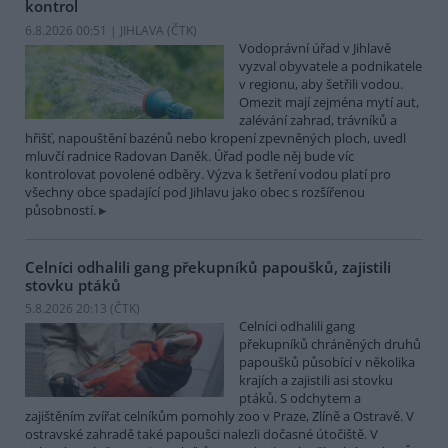
kontrol
6.8.2026 00:51 | JIHLAVA (
ČTK
)
Vodoprávní úřad v Jihlavě
vyzval obyvatele a podnikatele
v regionu, aby šetřili vodou.
Omezit mají zejména mytí aut,
zalévání zahrad, trávníků a
hřišť, napouštění bazénů nebo kropení zpevněných ploch, uvedl
mluvčí radnice Radovan Daněk. Úřad podle něj bude víc
kontrolovat povolené odběry. Výzva k šetření vodou platí pro
všechny obce spadající pod Jihlavu jako obec s rozšířenou
působností.
Celníci odhalili gang překupníků papoušků, zajistili
stovku ptáků
5.8.2026 20:13 (
ČTK
)
Celníci odhalili gang
překupníků chráněných druhů
papoušků působící v několika
krajích a zajistili asi stovku
ptáků. S odchytem a
zajištěním zvířat celníkům pomohly zoo v Praze, Zlíně a Ostravě. V
ostravské zahradě také papoušci nalezli dočasné útočiště. V