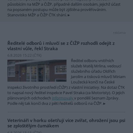
působícím na MŽP a ČIŽP, případně dalším osobám, jejichž účast
na popsaném postupu může být zjištěna prověřováním.
Stanovisko MŽP a ČIŽP ČTK shání.
reklama
Ředitelé odborů i mluvčí se z ČIŽP rozhodli odejít z
vlastní vůle, řekl Straka
6.8.2026 15:22 (
ČTK
)
Ředitel odboru vnitřních
služeb Matěj Mrlina, vedoucí
služebního úřadu Oldřich
Jarolím a tisková mluvčí Miriam
Loužecká končí na České
inspekci životního prostředí (ČIŽP) z vlastní iniciativy. Na dotaz ČTK
to napsal nový ředitel inspekce Pavel Straka (za Motoristy). O jejich
plánovaných odchodech
informovaly
v pondělí Seznam Zprávy.
Podle něj tak končí dva z pěti ředitelů odborů na ČIŽP.
Veterináři v horku ošetřují více zvířat, ohrožení jsou psi
se zploštělým čumákem
6.8.2026 15:15 (
ČTK
)