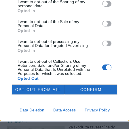
I want to opt-out of the Sharing of my
obcemi v okolí těžební oblasti. Červeného krok překvapil, postup
personal data.
společnosti sleduje se znepokojením. Společnost patří do
Opted In
energetické skupiny Sev.en, kterou vlastní Pavel Tykač.
I want to opt-out of the Sale of my
Personal Data.
Italské zemědělce trápí listokaz japonský ničící vinice i
Opted In
sady
I want to opt-out of processing my
5.8.2026 01:12 | ŘÍM (
ČTK
)
Personal Data for Targeted Advertising.
Diskuse: 2
Opted In
Duhově zelení brouci s
měňavými krovkami, jejichž
I want to opt-out of Collection, Use,
původní domovinou je
Retention, Sale, and/or Sharing of my
Japonsko, se stávají čím dál
Personal Data that Is Unrelated with the
větší hrozbou v Itálii. Rojí se po
Purposes for which it was collected.
sadech a vinicích a zanechávají za sebou listy s vykousanými
Opted Out
mřížkami, což oslabuje rostliny a snižuje úrodu, napsala agentura
AP.
OPT OUT FROM ALL
CONFIRM
Ministerstvo v kauze haldy Heřmanice rozhodlo, že
viník neexistuje
Data Deletion
Data Access
Privacy Policy
4.8.2026 19:12 | OSTRAVA (
ČTK
)
Diskuse: 2
Za škodu za zavezení haldy