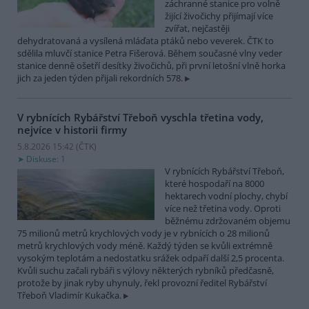
záchranné stanice pro volně
žijící živočichy přijímají více
zvířat, nejčastěji
dehydratovaná a vysílená mláďata ptáků nebo veverek. ČTK to
sdělila mluvčí stanice Petra Fišerová. Během současné vlny veder
stanice denně ošetří desítky živočichů, při první letošní vlně horka
jich za jeden týden přijali rekordních 578.
V rybnících Rybářství Třeboň vyschla třetina vody,
nejvíce v historii firmy
5.8.2026 15:42 (
ČTK
)
Diskuse: 1
V rybnících Rybářství Třeboň,
které hospodaří na 8000
hektarech vodní plochy, chybí
více než třetina vody. Oproti
běžnému zdržovaném objemu
75 milionů metrů krychlových vody je v rybnících o 28 milionů
metrů krychlových vody méně. Každý týden se kvůli extrémně
vysokým teplotám a nedostatku srážek odpaří další 2,5 procenta.
Kvůli suchu začali rybáři s výlovy některých rybníků předčasně,
protože by jinak ryby uhynuly, řekl provozní ředitel Rybářství
Třeboň Vladimír Kukačka.