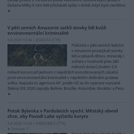
Dušana Milky k nim lidé přicházeli spíše v době, když bylo nevlídno.
V pěti zemích Amazonie zatkli stovky lidí kvůli
environmentální kriminalitě
5.8.2026 10:34 | BOGOTÁ (
ČTK
)
Policisté v pěti zemích ležících
v Amazonii pozatýkali stovky
lidí a zabavili dřevo, minerály i
zvířata v hodnotě přes 280
milionů dolarů (kolem 5,9
miliard korun) při jednom z největších koordinovaných zásahů
proti environmentální kriminalitě v největším deštném pralese
světa. Napsala to agentura AP, podle níž se do operace nazvané
Zelený štít 2026 zapojily Bolívie, Brazílie, Kolumbie, Ekvádor a Peru.
Potok Bylanka v Pardubicích vyschl. Městský obvod
chce, aby Povodí Labe vyčistilo koryto
5.8.2026 10:26 | PARDUBICE (
ČTK
)
Diskuse: 1
Potok Bylanka v Pardubicích v