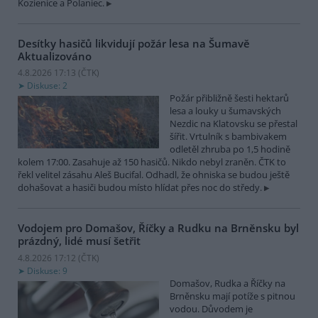
Kozienice a Polaniec.
Desítky hasičů likvidují požár lesa na Šumavě
Aktualizováno
4.8.2026 17:13 (
ČTK
)
Diskuse: 2
Požár přibližně šesti hektarů
lesa a louky u šumavských
Nezdic na Klatovsku se přestal
šířit. Vrtulník s bambivakem
odletěl zhruba po 1,5 hodině
kolem 17:00. Zasahuje až 150 hasičů. Nikdo nebyl zraněn. ČTK to
řekl velitel zásahu Aleš Bucifal. Odhadl, že ohniska se budou ještě
dohašovat a hasiči budou místo hlídat přes noc do středy.
Vodojem pro Domašov, Říčky a Rudku na Brněnsku byl
prázdný, lidé musí šetřit
4.8.2026 17:12 (
ČTK
)
Diskuse: 9
Domašov, Rudka a Říčky na
Brněnsku mají potíže s pitnou
vodou. Důvodem je