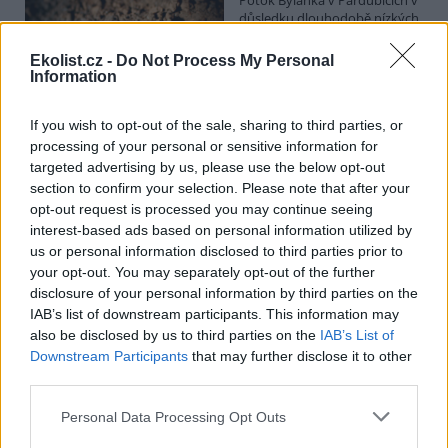
důsledku dlouhodobě nízkých
průtoků a suchého počasí
vyschl. Městský obvod VI chce
Ekolist.cz -
Do Not Process My Personal
využít období bez vody k
Information
vyčištění koryta, a obrátil se proto se žádostí na správce toku,
Povodí Labe. Organizace ale požadavek odmítla s tím, že údržbu
dělala už v červnu a další zásah v tuto chvíli neplánuje, zjistila ČTK.
If you wish to opt-out of the sale, sharing to third parties, or
processing of your personal or sensitive information for
targeted advertising by us, please use the below opt-out
section to confirm your selection. Please note that after your
Červený chce peníze ušetřené za rekultivaci rozdělit
opt-out request is processed you may continue seeing
obcím podle původní dohody
interest-based ads based on personal information utilized by
5.8.2026 01:29 (
ČTK
)
us or personal information disclosed to third parties prior to
Diskuse: 2
your opt-out. You may separately opt-out of the further
Ministr životního prostředí
disclosure of your personal information by third parties on the
Igor Červený (Motoristé) chce
peníze, které Severní
IAB’s list of downstream participants. This information may
energetická ušetřila na
also be disclosed by us to third parties on the
IAB’s List of
rekultivacích hnědouhelného
Downstream Participants
that may further disclose it to other
lomu ČSA na Mostecku, rozdělit obcím podle původní dohody.
third parties.
Uvedl to na síti
X
. Původně chtěla Severní energetická dát peníze
obcím prostřednictvím Státního fondu životního prostředí (SFŽP),
Personal Data Processing Opt Outs
v pondělí ale společnost uvedla, že hodlá sama rozhodnout o
využití peněz a že chce ohledně výše podpory jednat přímo s