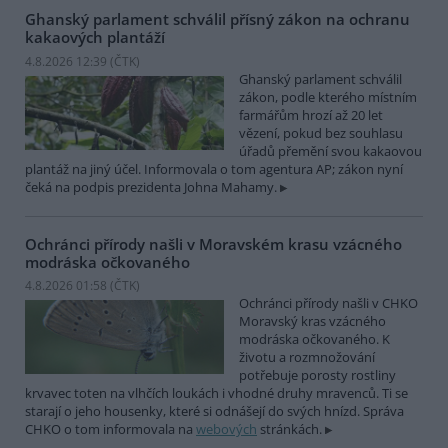
Ghanský parlament schválil přísný zákon na ochranu
kakaových plantáží
4.8.2026 12:39 (
ČTK
)
Ghanský parlament schválil
zákon, podle kterého místním
farmářům hrozí až 20 let
vězení, pokud bez souhlasu
úřadů přemění svou kakaovou
plantáž na jiný účel. Informovala o tom agentura AP; zákon nyní
čeká na podpis prezidenta Johna Mahamy.
Ochránci přírody našli v Moravském krasu vzácného
modráska očkovaného
4.8.2026 01:58 (
ČTK
)
Ochránci přírody našli v CHKO
Moravský kras vzácného
modráska očkovaného. K
životu a rozmnožování
potřebuje porosty rostliny
krvavec toten na vlhčích loukách i vhodné druhy mravenců. Ti se
starají o jeho housenky, které si odnášejí do svých hnízd. Správa
CHKO o tom informovala na
webových
stránkách.