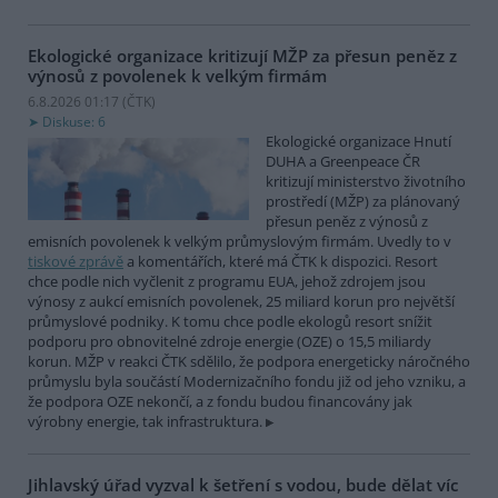
Ekologické organizace kritizují MŽP za přesun peněz z
výnosů z povolenek k velkým firmám
6.8.2026 01:17 (
ČTK
)
Diskuse: 6
Ekologické organizace Hnutí
DUHA a Greenpeace ČR
kritizují ministerstvo životního
prostředí (MŽP) za plánovaný
přesun peněz z výnosů z
emisních povolenek k velkým průmyslovým firmám. Uvedly to v
tiskové zprávě
a komentářích, které má ČTK k dispozici. Resort
chce podle nich vyčlenit z programu EUA, jehož zdrojem jsou
výnosy z aukcí emisních povolenek, 25 miliard korun pro největší
průmyslové podniky. K tomu chce podle ekologů resort snížit
podporu pro obnovitelné zdroje energie (OZE) o 15,5 miliardy
korun. MŽP v reakci ČTK sdělilo, že podpora energeticky náročného
průmyslu byla součástí Modernizačního fondu již od jeho vzniku, a
že podpora OZE nekončí, a z fondu budou financovány jak
výrobny energie, tak infrastruktura.
Jihlavský úřad vyzval k šetření s vodou, bude dělat víc