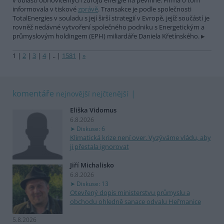
v oblasti obnovitelných zdrojů energie na pevnině. Firma o tom
informovala v tiskové
zprávě
. Transakce je podle společnosti
TotalEnergies v souladu s její širší strategií v Evropě, jejíž součástí je
rovněž nedávné vytvoření společného podniku s Energetickým a
průmyslovým holdingem (EPH) miliardáře Daniela Křetínského.
1
|
2
|
3
|
4
|
..
|
1581
|
»
komentáře
nejnovější
nejčtenější
Eliška Vidomus
6.8.2026
Diskuse: 6
Klimatická krize není over. Vyzýváme vládu, aby
ji přestala ignorovat
Jiří Michalisko
6.8.2026
Diskuse: 13
Otevřený dopis ministerstvu průmyslu a
obchodu ohledně sanace odvalu Heřmanice
5.8.2026