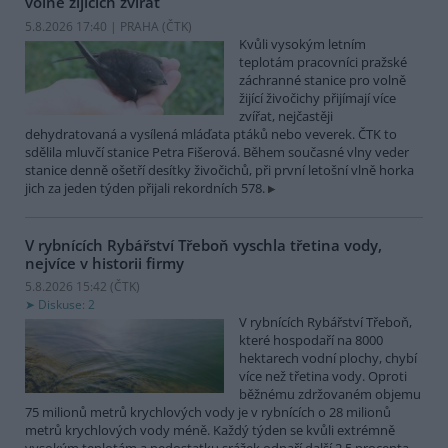
volně žijících zvířat
5.8.2026 17:40 | PRAHA (
ČTK
)
Kvůli vysokým letním
teplotám pracovníci pražské
záchranné stanice pro volně
žijící živočichy přijímají více
zvířat, nejčastěji
dehydratovaná a vysílená mláďata ptáků nebo veverek. ČTK to
sdělila mluvčí stanice Petra Fišerová. Během současné vlny veder
stanice denně ošetří desítky živočichů, při první letošní vlně horka
jich za jeden týden přijali rekordních 578.
V rybnících Rybářství Třeboň vyschla třetina vody,
nejvíce v historii firmy
5.8.2026 15:42 (
ČTK
)
Diskuse: 2
V rybnících Rybářství Třeboň,
které hospodaří na 8000
hektarech vodní plochy, chybí
více než třetina vody. Oproti
běžnému zdržovaném objemu
75 milionů metrů krychlových vody je v rybnících o 28 milionů
metrů krychlových vody méně. Každý týden se kvůli extrémně