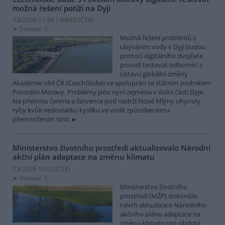
možná řešení potíží na Dyji
7.8.2026 11:34 | BRNO (
ČTK
)
Diskuse: 2
Možná řešení problémů s
ubýváním vody v Dyji budou
pomocí digitálního dvojčete
povodí testovat odborníci z
Ústavu globální změny
Akademie věd ČR (CzechGlobe) ve spolupráci se státním podnikem
Povodím Moravy. Problémy jsou nyní zejména v dolní části Dyje.
Na přelomu června a července pod nádrží Nové Mlýny uhynuly
ryby kvůli nedostatku kyslíku ve vodě způsobenému
přemnožením sinic.
Ministerstvo životního prostředí aktualizovalo Národní
akční plán adaptace na změnu klimatu
7.8.2026 10:53 (
ČTK
)
Diskuse: 5
Ministerstvo životního
prostředí (MŽP) dokončilo
návrh aktualizace Národního
akčního plánu adaptace na
změnu klimatu pro období