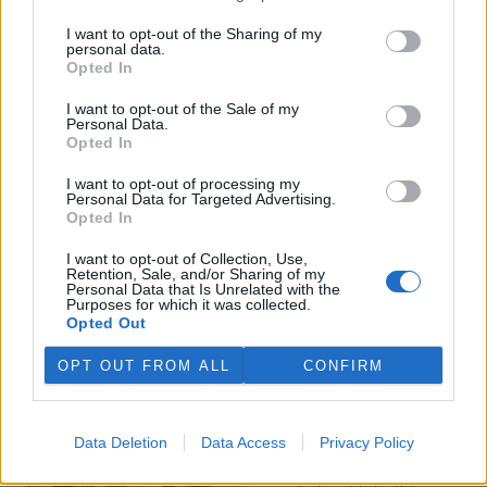
I want to opt-out of the Sharing of my
Veterináři v horku ošetřují více zvířat, ohrožení jsou psi
personal data.
se zploštělým čumákem
Opted In
6.8.2026 15:15 (
ČTK
)
Veterináři v současných
I want to opt-out of the Sale of my
Personal Data.
vedrech ošetřují více zvířat.
Opted In
Mezi nejrizikovější skupiny
podle nich patří plemena psů s
I want to opt-out of processing my
krátkou lebkou a zploštělým
Personal Data for Targeted Advertising.
čumákem, jako jsou například mopsi nebo buldočci, starší jedinci a
Opted In
zvířata se srdečním onemocněním. Jejich majitelé pro ně
vyhledávají veterinární ošetření nejčastěji kvůli přehřátí organismu,
I want to opt-out of Collection, Use,
dehydrataci nebo kolapsu. ČTK to sdělila viceprezidentka Komory
Retention, Sale, and/or Sharing of my
veterinárních lékařů ČR Kateřina Valdhans.
Personal Data that Is Unrelated with the
Purposes for which it was collected.
Opted Out
Do Prahy dorazili jezdci cyklistické štafety, míří na
konferenci o klimatu
OPT OUT FROM ALL
CONFIRM
6.8.2026 15:08 | PRAHA (
ČTK
)
Diskuse: 2
Do Prahy dnes dorazili jezdci
Data Deletion
Data Access
Privacy Policy
mezinárodní cyklistické štafety
COP Bike Ride. Účastníci