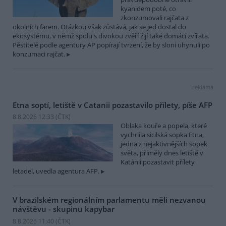
kyanidem poté, co
zkonzumovali rajčata z
okolních farem. Otázkou však zůstává, jak se jed dostal do
ekosystému, v němž spolu s divokou zvěří žijí také domácí zvířata.
Pěstitelé podle agentury AP popírají tvrzení, že by sloni uhynuli po
konzumaci rajčat.
reklama
Etna soptí, letiště v Catanii pozastavilo přílety, píše AFP
8.8.2026 12:33 (
ČTK
)
Oblaka kouře a popela, které
vychrlila sicilská sopka Etna,
jedna z nejaktivnějších sopek
světa, přiměly dnes letiště v
Katánii pozastavit přílety
letadel, uvedla agentura AFP.
V brazilském regionálním parlamentu měli nezvanou
návštěvu - skupinu kapybar
8.8.2026 11:40 (
ČTK
)