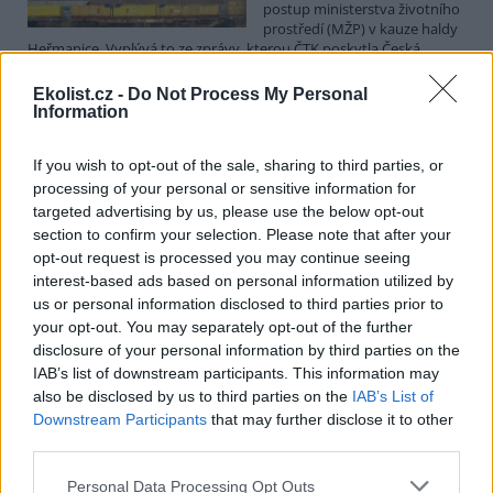
postup ministerstva životního
prostředí (MŽP) v kauze haldy
Heřmanice. Vyplývá to ze zprávy, kterou ČTK poskytla Česká
pirátská strana. Požaduje, aby policie prověřila okolnosti odebrání
případu České inspekci životního prostředí (ČIŽP) a zastavení řízení.
Ekolist.cz -
Do Not Process My Personal
Hoffmannová ČTK sdělila, že trestní oznámení podala proti dosud
Information
přesně nezjištěným osobám působícím na MŽP a ČIŽP, případně
dalším osobám, jejichž účast na popsaném postupu může být
If you wish to opt-out of the sale, sharing to third parties, or
zjištěna prověřováním. Stanovisko MŽP a ČIŽP ČTK shání.
processing of your personal or sensitive information for
targeted advertising by us, please use the below opt-out
Ředitelé odborů i mluvčí se z ČIŽP rozhodli odejít z
section to confirm your selection. Please note that after your
vlastní vůle, řekl Straka
opt-out request is processed you may continue seeing
6.8.2026 15:22 (
ČTK
)
interest-based ads based on personal information utilized by
Diskuse: 1
us or personal information disclosed to third parties prior to
Ředitel odboru vnitřních
your opt-out. You may separately opt-out of the further
služeb Matěj Mrlina, vedoucí
disclosure of your personal information by third parties on the
služebního úřadu Oldřich
IAB’s list of downstream participants. This information may
Jarolím a tisková mluvčí Miriam
Loužecká končí na České
also be disclosed by us to third parties on the
IAB’s List of
inspekci životního prostředí (ČIŽP) z vlastní iniciativy. Na dotaz ČTK
Downstream Participants
that may further disclose it to other
to napsal nový ředitel inspekce Pavel Straka (za Motoristy). O jejich
third parties.
plánovaných odchodech
informovaly
v pondělí Seznam Zprávy.
Podle něj tak končí dva z pěti ředitelů odborů na ČIŽP.
Personal Data Processing Opt Outs