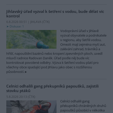
Jihlavský úřad vyzval k šetření s vodou, bude dělat víc
kontrol
6.8.2026 00:51 | JIHLAVA (
ČTK
)
Diskuse: 1
Vodoprávní úřad v Jihlavě
vyzval obyvatele a podnikatele
v regionu, aby šetřili vodou.
Omezit mají zejména mytí aut,
zalévání zahrad, trávníků a
hřišť, napouštění bazénů nebo kropení zpevněných ploch, uvedl
mluvčí radnice Radovan Daněk. Úřad podle něj bude víc
kontrolovat povolené odběry. Výzva k šetření vodou platí pro
všechny obce spadající pod Jihlavu jako obec s rozšířenou
působností.
Celníci odhalili gang překupníků papoušků, zajistili
stovku ptáků
5.8.2026 20:13 (
ČTK
)
Celníci odhalili gang
překupníků chráněných druhů
papoušků působící v několika