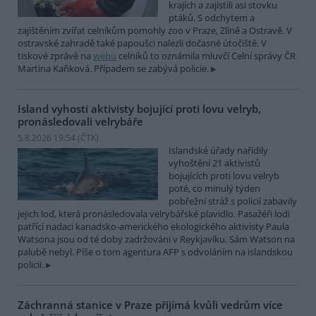
krajích a zajistili asi stovku
ptáků. S odchytem a
zajištěním zvířat celníkům pomohly zoo v Praze, Zlíně a Ostravě. V
ostravské zahradě také papoušci nalezli dočasné útočiště. V
tiskové zprávě na
webu
celníků to oznámila mluvčí Celní správy ČR
Martina Kaňková. Případem se zabývá policie.
Island vyhostí aktivisty bojující proti lovu velryb,
pronásledovali velrybáře
5.8.2026 19:54 (
ČTK
)
Islandské úřady nařídily
vyhoštění 21 aktivistů
bojujících proti lovu velryb
poté, co minulý týden
pobřežní stráž s policií zabavily
jejich loď, která pronásledovala velrybářské plavidlo. Pasažéři lodi
patřící nadaci kanadsko-amerického ekologického aktivisty Paula
Watsona jsou od té doby zadržováni v Reykjavíku. Sám Watson na
palubě nebyl. Píše o tom agentura AFP s odvoláním na islandskou
policii.
Záchranná stanice v Praze přijímá kvůli vedrům více