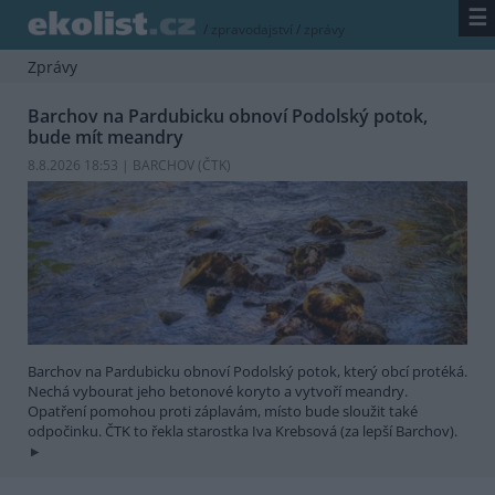
☰
/
zpravodajství
/
zprávy
Zprávy
Barchov na Pardubicku obnoví Podolský potok,
bude mít meandry
8.8.2026 18:53 | BARCHOV (
ČTK
)
Barchov na Pardubicku obnoví Podolský potok, který obcí protéká.
Nechá vybourat jeho betonové koryto a vytvoří meandry.
Opatření pomohou proti záplavám, místo bude sloužit také
odpočinku. ČTK to řekla starostka Iva Krebsová (za lepší Barchov).