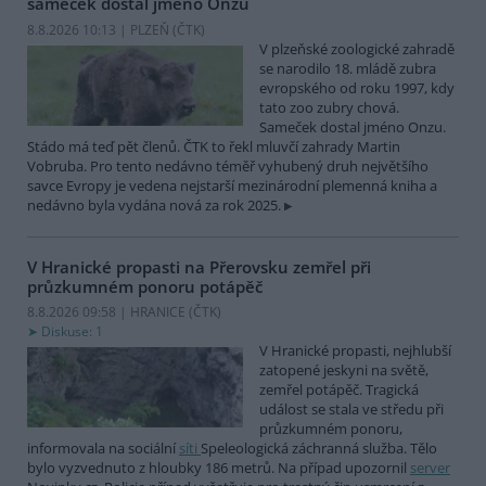
sameček dostal jméno Onzu
8.8.2026 10:13 | PLZEŇ (
ČTK
)
V plzeňské zoologické zahradě
se narodilo 18. mládě zubra
evropského od roku 1997, kdy
tato zoo zubry chová.
Sameček dostal jméno Onzu.
Stádo má teď pět členů. ČTK to řekl mluvčí zahrady Martin
Vobruba. Pro tento nedávno téměř vyhubený druh největšího
savce Evropy je vedena nejstarší mezinárodní plemenná kniha a
nedávno byla vydána nová za rok 2025.
V Hranické propasti na Přerovsku zemřel při
průzkumném ponoru potápěč
8.8.2026 09:58 | HRANICE (
ČTK
)
Diskuse: 1
V Hranické propasti, nejhlubší
zatopené jeskyni na světě,
zemřel potápěč. Tragická
událost se stala ve středu při
průzkumném ponoru,
informovala na sociální
síti
Speleologická záchranná služba. Tělo
bylo vyzvednuto z hloubky 186 metrů. Na případ upozornil
server