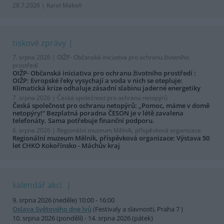
28.7.2026 | Karel Makoň
tiskové zprávy
7. srpna 2026 |
OIŽP- Občanská iniciativa pro ochranu životního
prostředí
OIŽP- Občanská iniciativa pro ochranu životního prostředí :
OIŽP: Evropské řeky vysychají a voda v nich se otepluje:
Klimatická krize odhaluje zásadní slabinu jaderné energetiky
7. srpna 2026 |
Česká společnost pro ochranu netopýrů
Česká společnost pro ochranu netopýrů: „Pomoc, máme v domě
netopýry!“ Bezplatná poradna ČESON je v létě zavalena
telefonáty. Sama potřebuje finanční podporu.
6. srpna 2026 |
Regionální muzeum Mělník, příspěvková organizace
Regionální muzeum Mělník, příspěvková organizace: Výstava 50
let CHKO Kokořínsko - Máchův kraj
kalendář akcí
9. srpna 2026 (neděle) 10:00 - 16:00
Oslava Světového dne lvů
(Festivaly a slavnosti, Praha 7 )
10. srpna 2026 (pondělí) - 14. srpna 2026 (pátek)