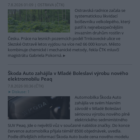
7.8.2026 01:09 | OSTRAVA (
ČTK
)
Ostravská radnice začala se
systematickou likvidací
bolševníku velkolepého, který
patří k nejnebezpečnějším
invazním druhům rostlin v
Česku. Práce na lesních pozemcích podél Trnkovecké ulice ve
Slezské Ostravě letos vyjdou na více než 66 000 korun. Město
kombinuje chemické i mechanické metody, řekla ČTK mluvčí
magistrátu Gabriela Pokorná.
Škoda Auto zahájila v Mladé Boleslavi výrobu nového
elektromobilu Peaq
7.8.2026 00:36 (
ČTK
)
Diskuse: 1
Automobilka Škoda Auto
zahájila ve svém hlavním
závodě v Mladé Boleslavi
sériovou výrobu nového plně
elektrického sedmimístného
SUV Peaq. Jde o největší vůz v současné nabídce značky. Do konce
července automobilka přijala téměř 8500 objednávek, uvedla.
Podle dřívějších informací Škoda Auto bude cena nového modelu