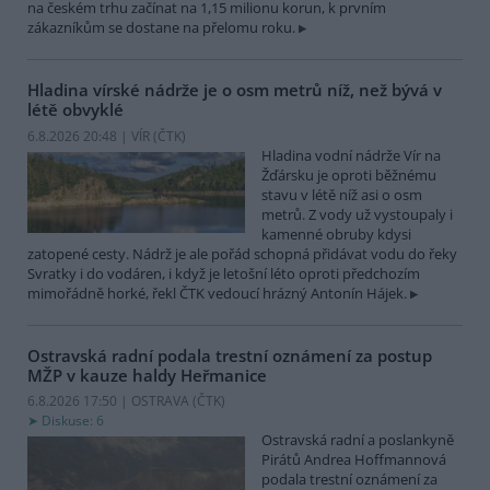
na českém trhu začínat na 1,15 milionu korun, k prvním
zákazníkům se dostane na přelomu roku.
Hladina vírské nádrže je o osm metrů níž, než bývá v
létě obvyklé
6.8.2026 20:48 | VÍR (
ČTK
)
Hladina vodní nádrže Vír na
Žďársku je oproti běžnému
stavu v létě níž asi o osm
metrů. Z vody už vystoupaly i
kamenné obruby kdysi
zatopené cesty. Nádrž je ale pořád schopná přidávat vodu do řeky
Svratky i do vodáren, i když je letošní léto oproti předchozím
mimořádně horké, řekl ČTK vedoucí hrázný Antonín Hájek.
Ostravská radní podala trestní oznámení za postup
MŽP v kauze haldy Heřmanice
6.8.2026 17:50 | OSTRAVA (
ČTK
)
Diskuse: 6
Ostravská radní a poslankyně
Pirátů Andrea Hoffmannová
podala trestní oznámení za