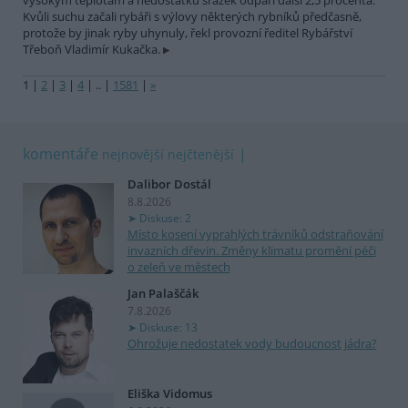
vysokým teplotám a nedostatku srážek odpaří další 2,5 procenta.
Kvůli suchu začali rybáři s výlovy některých rybníků předčasně,
protože by jinak ryby uhynuly, řekl provozní ředitel Rybářství
Třeboň Vladimír Kukačka.
1
|
2
|
3
|
4
|
..
|
1581
|
»
komentáře
nejnovější
nejčtenější
Dalibor Dostál
8.8.2026
Diskuse: 2
Místo kosení vyprahlých trávníků odstraňování
invazních dřevin. Změny klimatu promění péči
o zeleň ve městech
Jan Palaščák
7.8.2026
Diskuse: 13
Ohrožuje nedostatek vody budoucnost jádra?
Eliška Vidomus