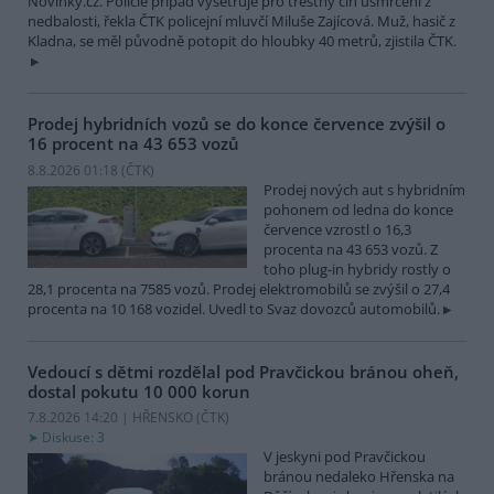
Novinky.cz. Policie případ vyšetřuje pro trestný čin usmrcení z
nedbalosti, řekla ČTK policejní mluvčí Miluše Zajícová. Muž, hasič z
Kladna, se měl původně potopit do hloubky 40 metrů, zjistila ČTK.
Prodej hybridních vozů se do konce července zvýšil o
16 procent na 43 653 vozů
8.8.2026 01:18 (
ČTK
)
Prodej nových aut s hybridním
pohonem od ledna do konce
července vzrostl o 16,3
procenta na 43 653 vozů. Z
toho plug-in hybridy rostly o
28,1 procenta na 7585 vozů. Prodej elektromobilů se zvýšil o 27,4
procenta na 10 168 vozidel. Uvedl to Svaz dovozců automobilů.
Vedoucí s dětmi rozdělal pod Pravčickou bránou oheň,
dostal pokutu 10 000 korun
7.8.2026 14:20 | HŘENSKO (
ČTK
)
Diskuse: 3
V jeskyni pod Pravčickou
bránou nedaleko Hřenska na