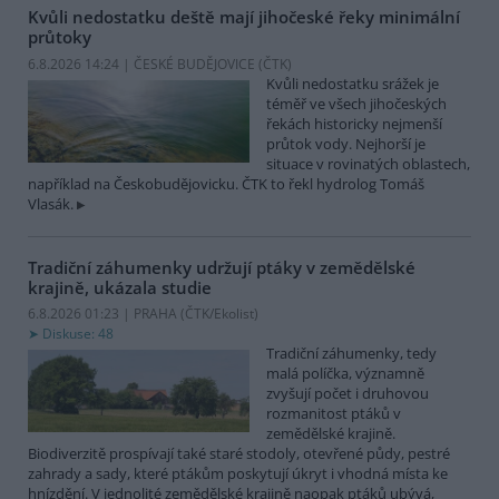
Kvůli nedostatku deště mají jihočeské řeky minimální
průtoky
6.8.2026 14:24 | ČESKÉ BUDĚJOVICE (
ČTK
)
Kvůli nedostatku srážek je
téměř ve všech jihočeských
řekách historicky nejmenší
průtok vody. Nejhorší je
situace v rovinatých oblastech,
například na Českobudějovicku. ČTK to řekl hydrolog Tomáš
Vlasák.
Tradiční záhumenky udržují ptáky v zemědělské
krajině, ukázala studie
6.8.2026 01:23 | PRAHA (
ČTK/Ekolist
)
Diskuse: 48
Tradiční záhumenky, tedy
malá políčka, významně
zvyšují počet i druhovou
rozmanitost ptáků v
zemědělské krajině.
Biodiverzitě prospívají také staré stodoly, otevřené půdy, pestré
zahrady a sady, které ptákům poskytují úkryt i vhodná místa ke
hnízdění. V jednolité zemědělské krajině naopak ptáků ubývá,