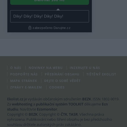
O NÁS
NOVINKY NA WEBU
INZERUJTE U NÁS
PODPOŘTE NÁS
PŘEBÍRÁNÍ OBSAHU
TIŠTĚNÝ EKOLIST
MAPA STRÁNEK
DEJTE O SOBĚ VĚDĚT
ZPRÁVY E-MAILEM
COOKIES
Ekolist.cz
je vydáván občanským sdružením
BEZK
. ISSN 1802-9019.
Za
webhosting
a
publikační systém TOOLKIT
děkujeme
Ecn
studiu
. Navštivte
Ecomonitor
.
Copyright ©
BEZK
. Copyright ©
ČTK
,
TASR
. Všechna práva
vyhrazena. Publikování nebo šíření obsahu je bez předchozího
souhlasu držitele autorských práv zakázáno.