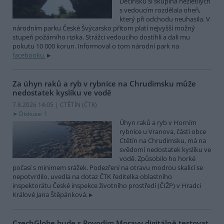
Děčínsku si skupina nezletilých
s vedoucím rozdělala oheň,
který při odchodu neuhasila. V
národním parku České Švýcarsko přitom platí nejvyšší možný
stupeň požárního rizika. Strážci vedoucího dostihli a dali mu
pokutu 10 000 korun. Informoval o tom národní park na
facebooku.
Za úhyn raků a ryb v rybníce na Chrudimsku může
nedostatek kyslíku ve vodě
7.8.2026 14:05 | CTĚTÍN (
ČTK
)
Diskuse: 1
Úhyn raků a ryb v Horním
rybníce u Vranova, části obce
Ctětín na Chrudimsku, má na
svědomí nedostatek kyslíku ve
vodě. Způsobilo ho horké
počasí s minimem srážek. Podezření na otravu modrou skalicí se
nepotvrdilo, uvedla na dotaz ČTK ředitelka oblastního
inspektorátu České inspekce životního prostředí (ČIŽP) v Hradci
Králové Jana Štěpánková.
CzechGlobe bude s Povodím Moravy digitálně testovat