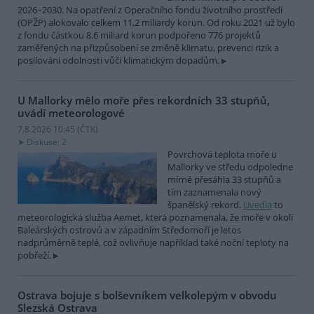
2026–2030. Na opatření z Operačního fondu životního prostředí
(OPŽP) alokovalo celkem 11,2 miliardy korun. Od roku 2021 už bylo
z fondu částkou 8,6 miliard korun podpořeno 776 projektů
zaměřených na přizpůsobení se změně klimatu, prevenci rizik a
posilování odolnosti vůči klimatickým dopadům.
U Mallorky mělo moře přes rekordních 33 stupňů,
uvádí meteorologové
7.8.2026 10:45 (
ČTK
)
Diskuse: 2
Povrchová teplota moře u
Mallorky ve středu odpoledne
mírně přesáhla 33 stupňů a
tím zaznamenala nový
španělský rekord.
Uvedla
to
meteorologická služba Aemet, která poznamenala, že moře v okolí
Baleárských ostrovů a v západním Středomoří je letos
nadprůměrně teplé, což ovlivňuje například také noční teploty na
pobřeží.
Ostrava bojuje s bolševníkem velkolepým v obvodu
Slezská Ostrava