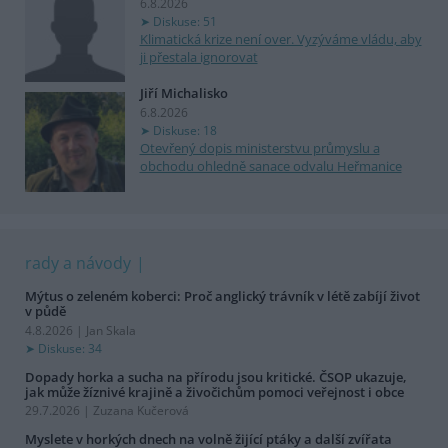
6.8.2026
Diskuse: 51
Klimatická krize není over. Vyzýváme vládu, aby
ji přestala ignorovat
Jiří Michalisko
6.8.2026
Diskuse: 18
Otevřený dopis ministerstvu průmyslu a
obchodu ohledně sanace odvalu Heřmanice
rady a návody
Mýtus o zeleném koberci: Proč anglický trávník v létě zabíjí život
v půdě
4.8.2026 | Jan Skala
Diskuse: 34
Dopady horka a sucha na přírodu jsou kritické. ČSOP ukazuje,
jak může žíznivé krajině a živočichům pomoci veřejnost i obce
29.7.2026 | Zuzana Kučerová
Myslete v horkých dnech na volně žijící ptáky a další zvířata