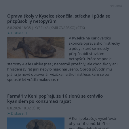
reklama
Oprava školy v Kyselce skončila, střecha i půda se
přizpůsobily netopýrům
8.8.2026 18:35 | KYSELKA (KARLOVARSKO) (
ČTK
)
Diskuse: 1
V Kyselce na Karlovarsku
skončila oprava školní střechy
a půdy, které se musely
přizpůsobit stovkám
netopýrů. Práce se podle
starosty Aleše Labíka (nez.) nepatrně protáhly, ale chod školy ani
hnízdění zvířat jimi nebylo nijak narušeno. Oproti původnímu
plánu je nově opravená i věžička na školní střeše, kam se po
spoustě let vrátila makovice.
Farmáři v Keni popírají, že 16 slonů se otrávilo
kyanidem po konzumaci rajčat
8.8.2026 18:32 (
ČTK
)
Diskuse: 1
V Keni pokračuje vyšetřování
úhynu 16 slonů, kteří se
pravděpodobně otrávili