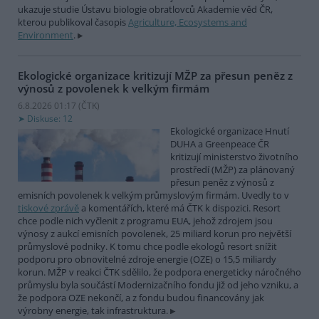
ukazuje studie Ústavu biologie obratlovců Akademie věd ČR,
kterou publikoval časopis
Agriculture, Ecosystems and
Environment
.
Ekologické organizace kritizují MŽP za přesun peněz z
výnosů z povolenek k velkým firmám
6.8.2026 01:17 (
ČTK
)
Diskuse: 12
Ekologické organizace Hnutí
DUHA a Greenpeace ČR
kritizují ministerstvo životního
prostředí (MŽP) za plánovaný
přesun peněz z výnosů z
emisních povolenek k velkým průmyslovým firmám. Uvedly to v
tiskové zprávě
a komentářích, které má ČTK k dispozici. Resort
chce podle nich vyčlenit z programu EUA, jehož zdrojem jsou
výnosy z aukcí emisních povolenek, 25 miliard korun pro největší
průmyslové podniky. K tomu chce podle ekologů resort snížit
podporu pro obnovitelné zdroje energie (OZE) o 15,5 miliardy
korun. MŽP v reakci ČTK sdělilo, že podpora energeticky náročného
průmyslu byla součástí Modernizačního fondu již od jeho vzniku, a
že podpora OZE nekončí, a z fondu budou financovány jak
výrobny energie, tak infrastruktura.