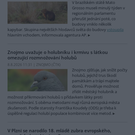
V brazilském státě Mato
Grosso museli minulý týden v
regionálním parlamentu
přerušit jednání poté, co
budovy vniklo několik
kapybar. Skupina největších hlodavců světa do budovy
vstoupila
hlavním vchodem, informovala agentura AP.
Znojmo uvažuje o holubníku i krmivu s látkou
omezující rozmnožování holubů
8.8.2026 11:31 | ZNOJMO (
ČTK
)
Znojmo zjišťuje, jak snížit počty
holubů, jejichž trus škodí
památkám a trápí majitele
domů. Prověřuje možnost
zřídit městský holubník a
možnost přikrmování holubů s přídavkem látky proti
rozmnožování. S oběma metodami mají různá evropská města
zkušenosti. Podle starosty Františka Koudely (ODS) je třeba k
úspěšné regulaci holubí populace kombinovat více metod.
V Plzni se narodilo 18. mládě zubra evropského,