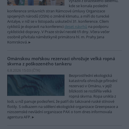
vyrazili z brazilského Belému,
kde se konala poslední
konference smluvních stran Rámcové úmluvy Organizace
spojených národů (OSN) o změně klimatu, a míří do turecké
Antalye, v níž se v listopadu uskuteční 31. konference. Cílem
cyklistů je dopravit na konferenci
deset návrhů
na podporu
cyklistické dopravy. V Praze stráví necelé tři dny. Včera večer
osobně přivítala náměstkyně primátora hl. m. Prahy Jana
Komrsková.
Ománskou mořskou rezervaci ohrožuje velká ropná
skvrna z poškozeného tankeru
6.8.2026 15:03 (
ČTK
)
Bezprostřední ekologická
katastrofa ohrožuje přírodní
rezervaci v Ománu, v jejíž
blízkosti se rozšířila velká
ropná skvrna. Ropa unikla z
lodi, u níž panuje podezření, že patří do takzvané ruské stínové
flotily. S odkazem na sdělení ekologické organizace Greenpeace a
nizozemské nevládní organizace PAX o tom dnes informovala
agentura AFP.