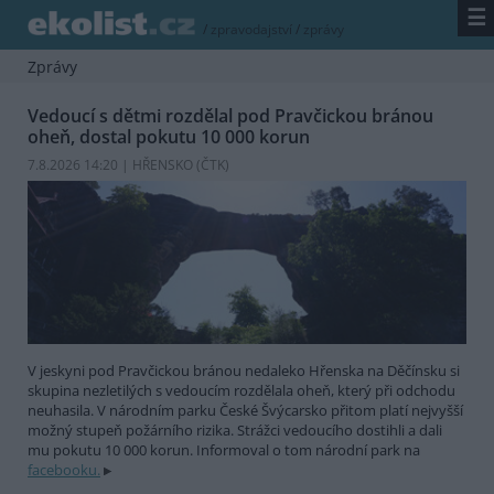
☰
/
zpravodajství
/
zprávy
Zprávy
Vedoucí s dětmi rozdělal pod Pravčickou bránou
oheň, dostal pokutu 10 000 korun
7.8.2026 14:20 | HŘENSKO (
ČTK
)
V jeskyni pod Pravčickou bránou nedaleko Hřenska na Děčínsku si
skupina nezletilých s vedoucím rozdělala oheň, který při odchodu
neuhasila. V národním parku České Švýcarsko přitom platí nejvyšší
možný stupeň požárního rizika. Strážci vedoucího dostihli a dali
mu pokutu 10 000 korun. Informoval o tom národní park na
facebooku.