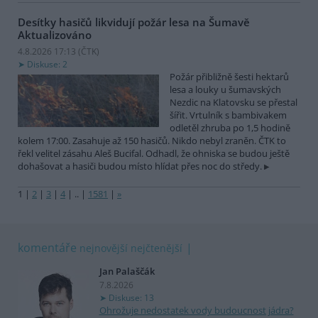
Desítky hasičů likvidují požár lesa na Šumavě
Aktualizováno
4.8.2026 17:13 (
ČTK
)
Diskuse: 2
Požár přibližně šesti hektarů
lesa a louky u šumavských
Nezdic na Klatovsku se přestal
šířit. Vrtulník s bambivakem
odletěl zhruba po 1,5 hodině
kolem 17:00. Zasahuje až 150 hasičů. Nikdo nebyl zraněn. ČTK to
řekl velitel zásahu Aleš Bucifal. Odhadl, že ohniska se budou ještě
dohašovat a hasiči budou místo hlídat přes noc do středy.
1
|
2
|
3
|
4
|
..
|
1581
|
»
komentáře
nejnovější
nejčtenější
Jan Palaščák
7.8.2026
Diskuse: 13
Ohrožuje nedostatek vody budoucnost jádra?