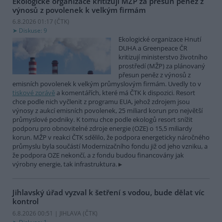
Ekologické organizace kritizují MŽP za přesun peněz z
výnosů z povolenek k velkým firmám
6.8.2026 01:17 (
ČTK
)
Diskuse: 9
Ekologické organizace Hnutí
DUHA a Greenpeace ČR
kritizují ministerstvo životního
prostředí (MŽP) za plánovaný
přesun peněz z výnosů z
emisních povolenek k velkým průmyslovým firmám. Uvedly to v
tiskové zprávě
a komentářích, které má ČTK k dispozici. Resort
chce podle nich vyčlenit z programu EUA, jehož zdrojem jsou
výnosy z aukcí emisních povolenek, 25 miliard korun pro největší
průmyslové podniky. K tomu chce podle ekologů resort snížit
podporu pro obnovitelné zdroje energie (OZE) o 15,5 miliardy
korun. MŽP v reakci ČTK sdělilo, že podpora energeticky náročného
průmyslu byla součástí Modernizačního fondu již od jeho vzniku, a
že podpora OZE nekončí, a z fondu budou financovány jak
výrobny energie, tak infrastruktura.
Jihlavský úřad vyzval k šetření s vodou, bude dělat víc
kontrol
6.8.2026 00:51 | JIHLAVA (
ČTK
)