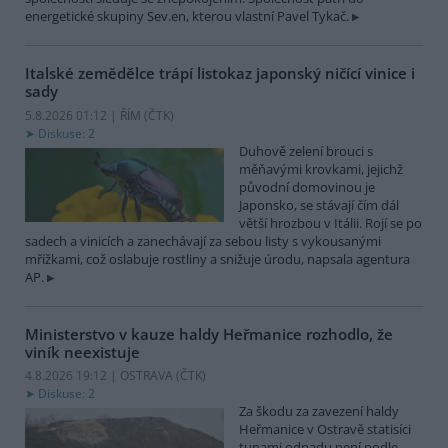
energetické skupiny Sev.en, kterou vlastní Pavel Tykač.
Italské zemědělce trápí listokaz japonský ničící vinice i
sady
5.8.2026 01:12 | ŘÍM (
ČTK
)
Diskuse: 2
Duhově zelení brouci s
měňavými krovkami, jejichž
původní domovinou je
Japonsko, se stávají čím dál
větší hrozbou v Itálii. Rojí se po
sadech a vinicích a zanechávají za sebou listy s vykousanými
mřížkami, což oslabuje rostliny a snižuje úrodu, napsala agentura
AP.
Ministerstvo v kauze haldy Heřmanice rozhodlo, že
viník neexistuje
4.8.2026 19:12 | OSTRAVA (
ČTK
)
Diskuse: 2
Za škodu za zavezení haldy
Heřmanice v Ostravě statisíci
tunami odpadu není podle