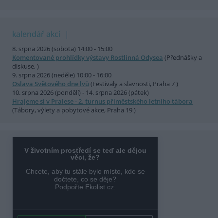
kalendář akcí
8. srpna 2026 (sobota) 14:00 - 15:00
Komentované prohlídky výstavy Rostlinná Odysea
(Přednášky a
diskuse, )
9. srpna 2026 (neděle) 10:00 - 16:00
Oslava Světového dne lvů
(Festivaly a slavnosti, Praha 7 )
10. srpna 2026 (pondělí) - 14. srpna 2026 (pátek)
Hrajeme si v Pralese - 2. turnus příměstského letního tábora
(Tábory, výlety a pobytové akce, Praha 19 )