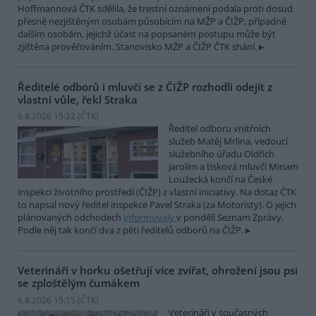
Hoffmannová ČTK sdělila, že trestní oznámení podala proti dosud
přesně nezjištěným osobám působícím na MŽP a ČIŽP, případně
dalším osobám, jejichž účast na popsaném postupu může být
zjištěna prověřováním. Stanovisko MŽP a ČIŽP ČTK shání.
Ředitelé odborů i mluvčí se z ČIŽP rozhodli odejít z
vlastní vůle, řekl Straka
6.8.2026 15:22 (
ČTK
)
Ředitel odboru vnitřních
služeb Matěj Mrlina, vedoucí
služebního úřadu Oldřich
Jarolím a tisková mluvčí Miriam
Loužecká končí na České
inspekci životního prostředí (ČIŽP) z vlastní iniciativy. Na dotaz ČTK
to napsal nový ředitel inspekce Pavel Straka (za Motoristy). O jejich
plánovaných odchodech
informovaly
v pondělí Seznam Zprávy.
Podle něj tak končí dva z pěti ředitelů odborů na ČIŽP.
Veterináři v horku ošetřují více zvířat, ohrožení jsou psi
se zploštělým čumákem
6.8.2026 15:15 (
ČTK
)
Veterináři v současných