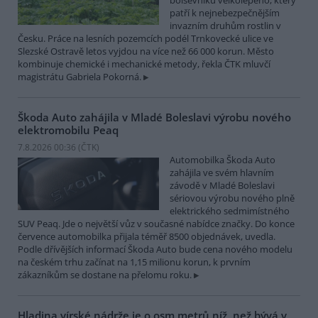
bolševníku velkolepého, který
patří k nejnebezpečnějším
invazním druhům rostlin v
Česku. Práce na lesních pozemcích podél Trnkovecké ulice ve
Slezské Ostravě letos vyjdou na více než 66 000 korun. Město
kombinuje chemické i mechanické metody, řekla ČTK mluvčí
magistrátu Gabriela Pokorná.
Škoda Auto zahájila v Mladé Boleslavi výrobu nového
elektromobilu Peaq
7.8.2026 00:36 (
ČTK
)
Automobilka Škoda Auto
zahájila ve svém hlavním
závodě v Mladé Boleslavi
sériovou výrobu nového plně
elektrického sedmimístného
SUV Peaq. Jde o největší vůz v současné nabídce značky. Do konce
července automobilka přijala téměř 8500 objednávek, uvedla.
Podle dřívějších informací Škoda Auto bude cena nového modelu
na českém trhu začínat na 1,15 milionu korun, k prvním
zákazníkům se dostane na přelomu roku.
Hladina vírské nádrže je o osm metrů níž, než bývá v