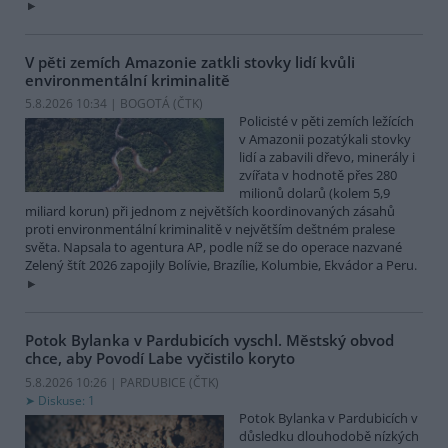
V pěti zemích Amazonie zatkli stovky lidí kvůli
environmentální kriminalitě
5.8.2026 10:34 | BOGOTÁ (
ČTK
)
Policisté v pěti zemích ležících
v Amazonii pozatýkali stovky
lidí a zabavili dřevo, minerály i
zvířata v hodnotě přes 280
milionů dolarů (kolem 5,9
miliard korun) při jednom z největších koordinovaných zásahů
proti environmentální kriminalitě v největším deštném pralese
světa. Napsala to agentura AP, podle níž se do operace nazvané
Zelený štít 2026 zapojily Bolívie, Brazílie, Kolumbie, Ekvádor a Peru.
Potok Bylanka v Pardubicích vyschl. Městský obvod
chce, aby Povodí Labe vyčistilo koryto
5.8.2026 10:26 | PARDUBICE (
ČTK
)
Diskuse: 1
Potok Bylanka v Pardubicích v
důsledku dlouhodobě nízkých