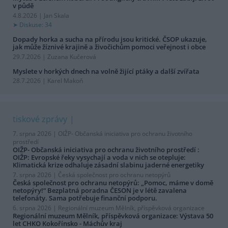
v půdě
4.8.2026 | Jan Skala
Diskuse: 34
Dopady horka a sucha na přírodu jsou kritické. ČSOP ukazuje,
jak může žíznivé krajině a živočichům pomoci veřejnost i obce
29.7.2026 | Zuzana Kučerová
Myslete v horkých dnech na volně žijící ptáky a další zvířata
28.7.2026 | Karel Makoň
tiskové zprávy
7. srpna 2026 |
OIŽP- Občanská iniciativa pro ochranu životního
prostředí
OIŽP- Občanská iniciativa pro ochranu životního prostředí :
OIŽP: Evropské řeky vysychají a voda v nich se otepluje:
Klimatická krize odhaluje zásadní slabinu jaderné energetiky
7. srpna 2026 |
Česká společnost pro ochranu netopýrů
Česká společnost pro ochranu netopýrů: „Pomoc, máme v domě
netopýry!“ Bezplatná poradna ČESON je v létě zavalena
telefonáty. Sama potřebuje finanční podporu.
6. srpna 2026 |
Regionální muzeum Mělník, příspěvková organizace
Regionální muzeum Mělník, příspěvková organizace: Výstava 50
let CHKO Kokořínsko - Máchův kraj