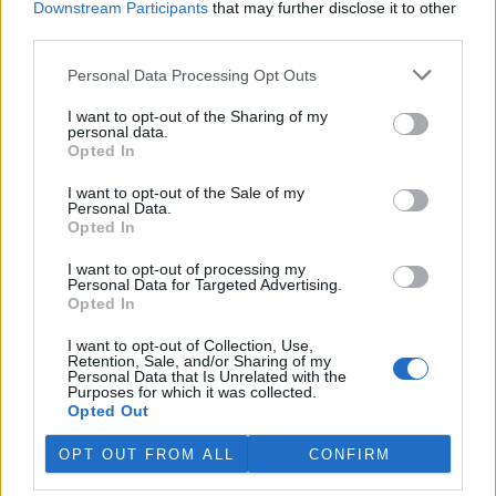
Downstream Participants
that may further disclose it to other
third parties.
Island vyhostí aktivisty bojující proti lovu velryb,
pronásledovali velrybáře
Personal Data Processing Opt Outs
5.8.2026 19:54 (
ČTK
)
I want to opt-out of the Sharing of my
Islandské úřady nařídily
personal data.
vyhoštění 21 aktivistů
Opted In
bojujících proti lovu velryb
poté, co minulý týden
I want to opt-out of the Sale of my
pobřežní stráž s policií zabavily
Personal Data.
jejich loď, která pronásledovala velrybářské plavidlo. Pasažéři lodi
Opted In
patřící nadaci kanadsko-amerického ekologického aktivisty Paula
Watsona jsou od té doby zadržováni v Reykjavíku. Sám Watson na
I want to opt-out of processing my
palubě nebyl. Píše o tom agentura AFP s odvoláním na islandskou
Personal Data for Targeted Advertising.
policii.
Opted In
I want to opt-out of Collection, Use,
Záchranná stanice v Praze přijímá kvůli vedrům více
Retention, Sale, and/or Sharing of my
Personal Data that Is Unrelated with the
volně žijících zvířat
Purposes for which it was collected.
5.8.2026 17:40 | PRAHA (
ČTK
)
Opted Out
Kvůli vysokým letním
teplotám pracovníci pražské
OPT OUT FROM ALL
CONFIRM
záchranné stanice pro volně
žijící živočichy přijímají více