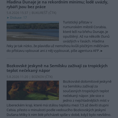
Hladina Dunaje je na rekordním minimu; lodě uvázly,
rybáři jsou bez práce
5.8.2026 15:37 | BUKUREŠŤ (
ČTK
)
Diskuse: 17
Turistický přístav v
rumunském městě Corabia,
které leží na břehu Dunaje, je
opuštěný. Až na několik člunů
uvázlých v řasách. Hladina
řeky je tak nízko, že plavidla už nemohou kvůli písčitým mělčinám
do přístavu vplouvat ani z něj vyplouvat, píše agentura AFP.
Bozkovské jeskyně na Semilsku zažívají za tropických
teplot nečekaný nápor
5.8.2026 11:20 | BOZKOV (
ČTK
)
Bozkovské dolomitové jeskyně
na Semilsku zažívají za
současných tropických teplot
nečekaný nápor. Jde sice o
jedno z nejchladnějších míst v
Libereckém kraji, které má stálou teplotu mezi 7,5 až devíti stupni
Celsia, přesto v minulosti podle vedoucího Bozkovských jeskyní
Dušana Milky k nim lidé přicházeli spíše v době, když bylo nevlídno.