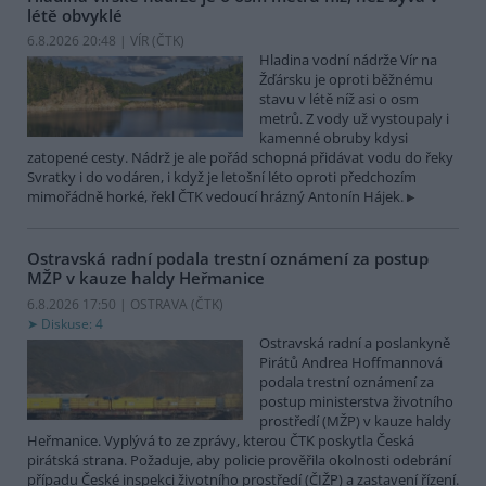
létě obvyklé
6.8.2026 20:48 | VÍR (
ČTK
)
Hladina vodní nádrže Vír na
Žďársku je oproti běžnému
stavu v létě níž asi o osm
metrů. Z vody už vystoupaly i
kamenné obruby kdysi
zatopené cesty. Nádrž je ale pořád schopná přidávat vodu do řeky
Svratky i do vodáren, i když je letošní léto oproti předchozím
mimořádně horké, řekl ČTK vedoucí hrázný Antonín Hájek.
Ostravská radní podala trestní oznámení za postup
MŽP v kauze haldy Heřmanice
6.8.2026 17:50 | OSTRAVA (
ČTK
)
Diskuse: 4
Ostravská radní a poslankyně
Pirátů Andrea Hoffmannová
podala trestní oznámení za
postup ministerstva životního
prostředí (MŽP) v kauze haldy
Heřmanice. Vyplývá to ze zprávy, kterou ČTK poskytla Česká
pirátská strana. Požaduje, aby policie prověřila okolnosti odebrání
případu České inspekci životního prostředí (ČIŽP) a zastavení řízení.