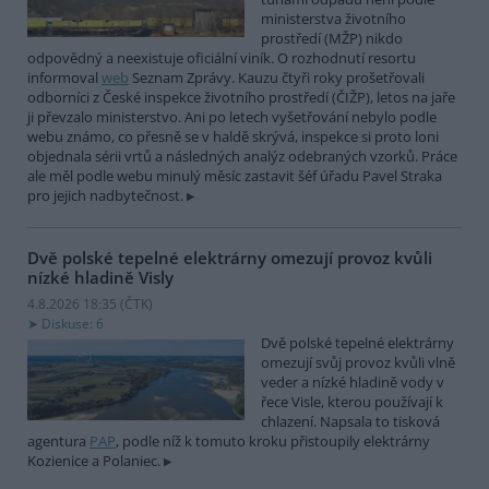
ministerstva životního
prostředí (MŽP) nikdo
odpovědný a neexistuje oficiální viník. O rozhodnutí resortu
informoval
web
Seznam Zprávy. Kauzu čtyři roky prošetřovali
odborníci z České inspekce životního prostředí (ČIŽP), letos na jaře
ji převzalo ministerstvo. Ani po letech vyšetřování nebylo podle
webu známo, co přesně se v haldě skrývá, inspekce si proto loni
objednala sérii vrtů a následných analýz odebraných vzorků. Práce
ale měl podle webu minulý měsíc zastavit šéf úřadu Pavel Straka
pro jejich nadbytečnost.
Dvě polské tepelné elektrárny omezují provoz kvůli
nízké hladině Visly
4.8.2026 18:35 (
ČTK
)
Diskuse: 6
Dvě polské tepelné elektrárny
omezují svůj provoz kvůli vlně
veder a nízké hladině vody v
řece Visle, kterou používají k
chlazení. Napsala to tisková
agentura
PAP
, podle níž k tomuto kroku přistoupily elektrárny
Kozienice a Polaniec.