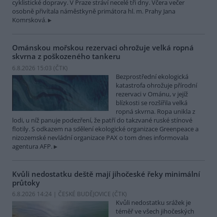
cyklistické dopravy. V Praze stráví necelé tři dny. Včera večer
osobně přivítala náměstkyně primátora hl. m. Prahy Jana
Komrsková.
Ománskou mořskou rezervaci ohrožuje velká ropná
skvrna z poškozeného tankeru
6.8.2026 15:03 (
ČTK
)
Bezprostřední ekologická
katastrofa ohrožuje přírodní
rezervaci v Ománu, v jejíž
blízkosti se rozšířila velká
ropná skvrna. Ropa unikla z
lodi, u níž panuje podezření, že patří do takzvané ruské stínové
flotily. S odkazem na sdělení ekologické organizace Greenpeace a
nizozemské nevládní organizace PAX o tom dnes informovala
agentura AFP.
Kvůli nedostatku deště mají jihočeské řeky minimální
průtoky
6.8.2026 14:24 | ČESKÉ BUDĚJOVICE (
ČTK
)
Kvůli nedostatku srážek je
téměř ve všech jihočeských