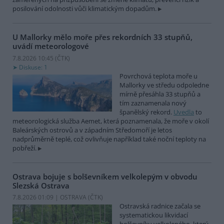
posilování odolnosti vůči klimatickým dopadům.
U Mallorky mělo moře přes rekordních 33 stupňů,
uvádí meteorologové
7.8.2026 10:45 (
ČTK
)
Diskuse: 1
Povrchová teplota moře u
Mallorky ve středu odpoledne
mírně přesáhla 33 stupňů a
tím zaznamenala nový
španělský rekord.
Uvedla
to
meteorologická služba Aemet, která poznamenala, že moře v okolí
Baleárských ostrovů a v západním Středomoří je letos
nadprůměrně teplé, což ovlivňuje například také noční teploty na
pobřeží.
Ostrava bojuje s bolševníkem velkolepým v obvodu
Slezská Ostrava
7.8.2026 01:09 | OSTRAVA (
ČTK
)
Ostravská radnice začala se
systematickou likvidací