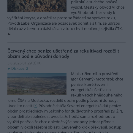
průtoků a suchého počasí
vyschl. Městský obvod VI chce
využít období bez vody k
vyčištění koryta, a obrátil se proto se žádostí na správce toku,
Povodí Labe. Organizace ale požadavek odmítla s tím, že údržbu
dělala už v červnu a další zásah v tuto chvíli neplánuje, zjistila ČTK.
Červený chce peníze ušetřené za rekultivaci rozdělit
obcím podle původní dohody
5.8.2026 01:29 (
ČTK
)
Diskuse: 2
Ministr životního prostředí
Igor Červený (Motoristé) chce
peníze, které Severní
energetická ušetřila na
rekultivacích hnědouhelného
lomu ČSA na Mostecku, rozdělit obcím podle původní dohody.
Uvedl to na síti
X
. Původně chtěla Severní energetická dát peníze
obcím prostřednictvím Státního fondu životního prostředí (SFŽP),
v pondělí ale společnost uvedla, že hodlá sama rozhodnout o
využití peněz a že chce ohledně výše podpory jednat přímo s
obcemi v okolí těžební oblasti. Červeného krok překvapil, postup
společnosti sleduje se znepokojením. Společnost patří do