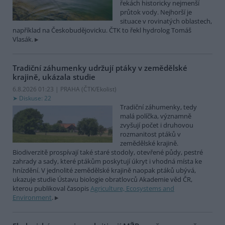
řekách historicky nejmenší
průtok vody. Nejhorší je
situace v rovinatých oblastech,
například na Českobudějovicku. ČTK to řekl hydrolog Tomáš
Vlasák.
Tradiční záhumenky udržují ptáky v zemědělské
krajině, ukázala studie
6.8.2026 01:23 | PRAHA (
ČTK/Ekolist
)
Diskuse: 22
Tradiční záhumenky, tedy
malá políčka, významně
zvyšují počet i druhovou
rozmanitost ptáků v
zemědělské krajině.
Biodiverzitě prospívají také staré stodoly, otevřené půdy, pestré
zahrady a sady, které ptákům poskytují úkryt i vhodná místa ke
hnízdění. V jednolité zemědělské krajině naopak ptáků ubývá,
ukazuje studie Ústavu biologie obratlovců Akademie věd ČR,
kterou publikoval časopis
Agriculture, Ecosystems and
Environment
.