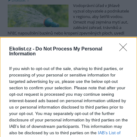
Diskuse: 1
Vodoprávní úřad v Jihlavě
vyzval obyvatele a podnikatele
v regionu, aby šetřili vodou.
Omezit mají zejména mytí aut,
zalévání zahrad, trávníků a
hřišť, napouštění bazénů nebo kropení zpevněných ploch, uvedl
mluvčí radnice Radovan Daněk. Úřad podle něj bude víc
kontrolovat povolené odběry. Výzva k šetření vodou platí pro
Ekolist.cz -
Do Not Process My Personal
všechny obce spadající pod Jihlavu jako obec s rozšířenou
Information
působností.
If you wish to opt-out of the sale, sharing to third parties, or
Celníci odhalili gang překupníků papoušků, zajistili
processing of your personal or sensitive information for
stovku ptáků
targeted advertising by us, please use the below opt-out
5.8.2026 20:13 (
ČTK
)
section to confirm your selection. Please note that after your
Celníci odhalili gang
opt-out request is processed you may continue seeing
překupníků chráněných druhů
interest-based ads based on personal information utilized by
papoušků působící v několika
krajích a zajistili asi stovku
us or personal information disclosed to third parties prior to
ptáků. S odchytem a
your opt-out. You may separately opt-out of the further
zajištěním zvířat celníkům pomohly zoo v Praze, Zlíně a Ostravě. V
disclosure of your personal information by third parties on the
ostravské zahradě také papoušci nalezli dočasné útočiště. V
IAB’s list of downstream participants. This information may
tiskové zprávě na
webu
celníků to oznámila mluvčí Celní správy ČR
also be disclosed by us to third parties on the
IAB’s List of
Martina Kaňková. Případem se zabývá policie.