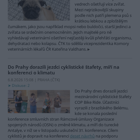
vedrech ošetřují více zvířat.
Mezi nejrizikovější skupiny
podle nich patří plemena psů s
krátkou lebkou a zploštělým
čumákem, jako jsou například mopsi nebo buldočci, starší jedinci a
zvířata se srdečním onemocněním. Jejich majitelé pro ně
vyhledávají veterinární ošetření nejčastěji kvůli přehřátí organismu,
dehydrataci nebo kolapsu. ČTK to sdělila viceprezidentka Komory
veterinárních lékařů ČR Kateřina Valdhans.
Do Prahy dorazili jezdci cyklistické štafety, míří na
konferenci o klimatu
6.8.2026 15:08 | PRAHA (
ČTK
)
Diskuse: 2
Do Prahy dnes dorazili jezdci
mezinárodní cyklistické štafety
COP Bike Ride. Účastníci
vyrazili z brazilského Belému,
kde se konala poslední
konference smluvních stran Rámcové úmluvy Organizace
spojených národů (OSN) o změně klimatu, a míří do turecké
Antalye, v níž se v listopadu uskuteční 31. konference. Cílem
cyklistů je dopravit na konferenci
deset návrhů
na podporu