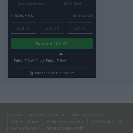
O NÁS
NOVINKY NA WEBU
INZERUJTE U NÁS
PODPOŘTE NÁS
PŘEBÍRÁNÍ OBSAHU
TIŠTĚNÝ EKOLIST
MAPA STRÁNEK
DEJTE O SOBĚ VĚDĚT