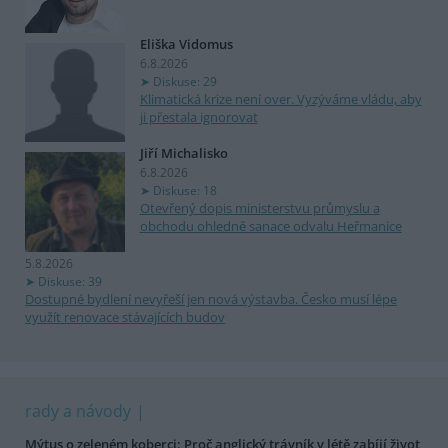
Eliška Vidomus
6.8.2026
Diskuse: 29
Klimatická krize není over. Vyzýváme vládu, aby
ji přestala ignorovat
Jiří Michalisko
6.8.2026
Diskuse: 18
Otevřený dopis ministerstvu průmyslu a
obchodu ohledně sanace odvalu Heřmanice
5.8.2026
Diskuse: 39
Dostupné bydlení nevyřeší jen nová výstavba. Česko musí lépe
využít renovace stávajících budov
rady a návody
Mýtus o zeleném koberci: Proč anglický trávník v létě zabíjí život