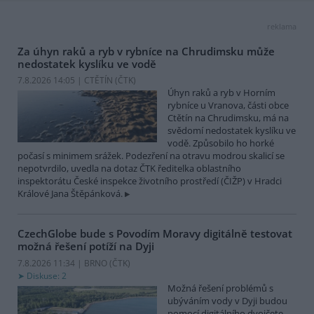
reklama
Za úhyn raků a ryb v rybníce na Chrudimsku může
nedostatek kyslíku ve vodě
7.8.2026 14:05 | CTĚTÍN (
ČTK
)
Úhyn raků a ryb v Horním
rybníce u Vranova, části obce
Ctětín na Chrudimsku, má na
svědomí nedostatek kyslíku ve
vodě. Způsobilo ho horké
počasí s minimem srážek. Podezření na otravu modrou skalicí se
nepotvrdilo, uvedla na dotaz ČTK ředitelka oblastního
inspektorátu České inspekce životního prostředí (ČIŽP) v Hradci
Králové Jana Štěpánková.
CzechGlobe bude s Povodím Moravy digitálně testovat
možná řešení potíží na Dyji
7.8.2026 11:34 | BRNO (
ČTK
)
Diskuse: 2
Možná řešení problémů s
ubýváním vody v Dyji budou
pomocí digitálního dvojčete