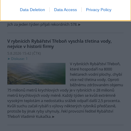
zvířat, nejčastěji
dehydratovaná a vysílená mláďata ptáků nebo veverek. ČTK to
Data Deletion
Data Access
Privacy Policy
sdělila mluvčí stanice Petra Fišerová. Během současné vlny veder
stanice denně ošetří desítky živočichů, při první letošní vlně horka
jich za jeden týden přijali rekordních 578.
V rybnících Rybářství Třeboň vyschla třetina vody,
nejvíce v historii firmy
5.8.2026 15:42 (
ČTK
)
Diskuse: 1
V rybnících Rybářství Třeboň,
které hospodaří na 8000
hektarech vodní plochy, chybí
více než třetina vody. Oproti
běžnému zdržovaném objemu
75 milionů metrů krychlových vody je v rybnících o 28 milionů
metrů krychlových vody méně. Každý týden se kvůli extrémně
vysokým teplotám a nedostatku srážek odpaří další 2,5 procenta.
Kvůli suchu začali rybáři s výlovy některých rybníků předčasně,
protože by jinak ryby uhynuly, řekl provozní ředitel Rybářství
Třeboň Vladimír Kukačka.