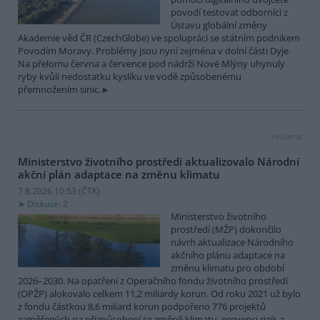
povodí testovat odborníci z
Ústavu globální změny
Akademie věd ČR (CzechGlobe) ve spolupráci se státním podnikem
Povodím Moravy. Problémy jsou nyní zejména v dolní části Dyje.
Na přelomu června a července pod nádrží Nové Mlýny uhynuly
ryby kvůli nedostatku kyslíku ve vodě způsobenému
přemnožením sinic.
reklama
Ministerstvo životního prostředí aktualizovalo Národní
akční plán adaptace na změnu klimatu
7.8.2026 10:53 (
ČTK
)
Diskuse: 2
Ministerstvo životního
prostředí (MŽP) dokončilo
návrh aktualizace Národního
akčního plánu adaptace na
změnu klimatu pro období
2026–2030. Na opatření z Operačního fondu životního prostředí
(OPŽP) alokovalo celkem 11,2 miliardy korun. Od roku 2021 už bylo
z fondu částkou 8,6 miliard korun podpořeno 776 projektů
zaměřených na přizpůsobení se změně klimatu, prevenci rizik a