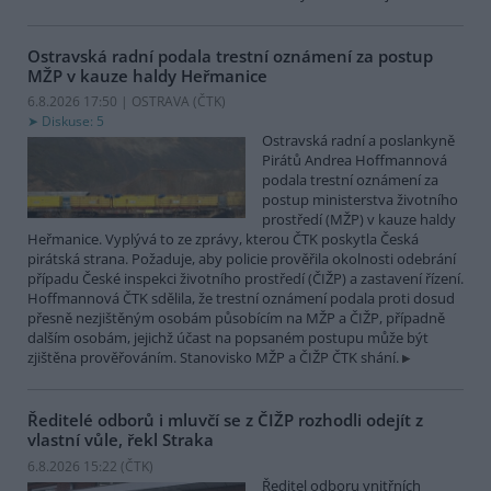
Ostravská radní podala trestní oznámení za postup
MŽP v kauze haldy Heřmanice
6.8.2026 17:50 | OSTRAVA (
ČTK
)
Diskuse: 5
Ostravská radní a poslankyně
Pirátů Andrea Hoffmannová
podala trestní oznámení za
postup ministerstva životního
prostředí (MŽP) v kauze haldy
Heřmanice. Vyplývá to ze zprávy, kterou ČTK poskytla Česká
pirátská strana. Požaduje, aby policie prověřila okolnosti odebrání
případu České inspekci životního prostředí (ČIŽP) a zastavení řízení.
Hoffmannová ČTK sdělila, že trestní oznámení podala proti dosud
přesně nezjištěným osobám působícím na MŽP a ČIŽP, případně
dalším osobám, jejichž účast na popsaném postupu může být
zjištěna prověřováním. Stanovisko MŽP a ČIŽP ČTK shání.
Ředitelé odborů i mluvčí se z ČIŽP rozhodli odejít z
vlastní vůle, řekl Straka
6.8.2026 15:22 (
ČTK
)
Ředitel odboru vnitřních