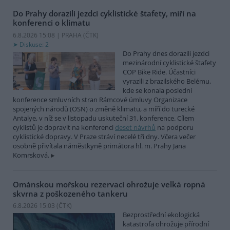
Do Prahy dorazili jezdci cyklistické štafety, míří na
konferenci o klimatu
6.8.2026 15:08 | PRAHA (
ČTK
)
Diskuse: 2
Do Prahy dnes dorazili jezdci
mezinárodní cyklistické štafety
COP Bike Ride. Účastníci
vyrazili z brazilského Belému,
kde se konala poslední
konference smluvních stran Rámcové úmluvy Organizace
spojených národů (OSN) o změně klimatu, a míří do turecké
Antalye, v níž se v listopadu uskuteční 31. konference. Cílem
cyklistů je dopravit na konferenci
deset návrhů
na podporu
cyklistické dopravy. V Praze stráví necelé tři dny. Včera večer
osobně přivítala náměstkyně primátora hl. m. Prahy Jana
Komrsková.
Ománskou mořskou rezervaci ohrožuje velká ropná
skvrna z poškozeného tankeru
6.8.2026 15:03 (
ČTK
)
Bezprostřední ekologická
katastrofa ohrožuje přírodní