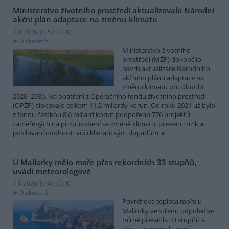
Ministerstvo životního prostředí aktualizovalo Národní
akční plán adaptace na změnu klimatu
7.8.2026 10:53 (
ČTK
)
Diskuse: 5
Ministerstvo životního
prostředí (MŽP) dokončilo
návrh aktualizace Národního
akčního plánu adaptace na
změnu klimatu pro období
2026–2030. Na opatření z Operačního fondu životního prostředí
(OPŽP) alokovalo celkem 11,2 miliardy korun. Od roku 2021 už bylo
z fondu částkou 8,6 miliard korun podpořeno 776 projektů
zaměřených na přizpůsobení se změně klimatu, prevenci rizik a
posilování odolnosti vůči klimatickým dopadům.
U Mallorky mělo moře přes rekordních 33 stupňů,
uvádí meteorologové
7.8.2026 10:45 (
ČTK
)
Diskuse: 2
Povrchová teplota moře u
Mallorky ve středu odpoledne
mírně přesáhla 33 stupňů a