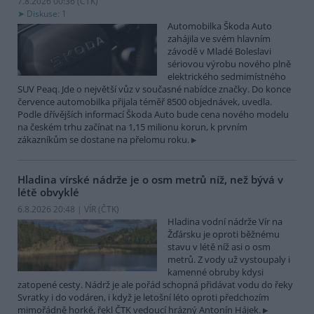
7.8.2026 00:36 (
ČTK
)
Diskuse: 1
Automobilka Škoda Auto
zahájila ve svém hlavním
závodě v Mladé Boleslavi
sériovou výrobu nového plně
elektrického sedmimístného
SUV Peaq. Jde o největší vůz v současné nabídce značky. Do konce
července automobilka přijala téměř 8500 objednávek, uvedla.
Podle dřívějších informací Škoda Auto bude cena nového modelu
na českém trhu začínat na 1,15 milionu korun, k prvním
zákazníkům se dostane na přelomu roku.
Hladina vírské nádrže je o osm metrů níž, než bývá v
létě obvyklé
6.8.2026 20:48 | VÍR (
ČTK
)
Hladina vodní nádrže Vír na
Žďársku je oproti běžnému
stavu v létě níž asi o osm
metrů. Z vody už vystoupaly i
kamenné obruby kdysi
zatopené cesty. Nádrž je ale pořád schopná přidávat vodu do řeky
Svratky i do vodáren, i když je letošní léto oproti předchozím
mimořádně horké, řekl ČTK vedoucí hrázný Antonín Hájek.