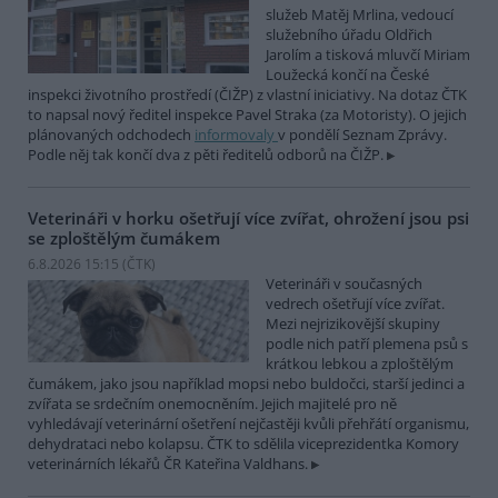
služeb Matěj Mrlina, vedoucí
služebního úřadu Oldřich
Jarolím a tisková mluvčí Miriam
Loužecká končí na České
inspekci životního prostředí (ČIŽP) z vlastní iniciativy. Na dotaz ČTK
to napsal nový ředitel inspekce Pavel Straka (za Motoristy). O jejich
plánovaných odchodech
informovaly
v pondělí Seznam Zprávy.
Podle něj tak končí dva z pěti ředitelů odborů na ČIŽP.
Veterináři v horku ošetřují více zvířat, ohrožení jsou psi
se zploštělým čumákem
6.8.2026 15:15 (
ČTK
)
Veterináři v současných
vedrech ošetřují více zvířat.
Mezi nejrizikovější skupiny
podle nich patří plemena psů s
krátkou lebkou a zploštělým
čumákem, jako jsou například mopsi nebo buldočci, starší jedinci a
zvířata se srdečním onemocněním. Jejich majitelé pro ně
vyhledávají veterinární ošetření nejčastěji kvůli přehřátí organismu,
dehydrataci nebo kolapsu. ČTK to sdělila viceprezidentka Komory
veterinárních lékařů ČR Kateřina Valdhans.