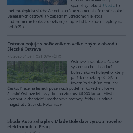
tím zaznamenala nový
španělský rekord.
Uvedla
to
meteorologická služba Aemet, která poznamenala, že moře v okolí
Baleárských ostrovů a v západním Středomoří je letos
nadprůměrně teplé, což ovlivňuje například také noční teploty na
pobřeží.
Ostrava bojuje s bolševníkem velkolepým v obvodu
Slezská Ostrava
7.8.2026 01:09 | OSTRAVA (
ČTK
)
Ostravská radnice začala se
systematickou likvidací
bolševníku velkolepého, který
patří k nejnebezpečnějším
invazním druhům rostlin v
Česku. Práce na lesních pozemcích podél Trnkovecké ulice ve
Slezské Ostravě letos vyjdou na více než 66 000 korun. Město
kombinuje chemické i mechanické metody, řekla ČTK mluvčí
magistrátu Gabriela Pokorná.
Škoda Auto zahájila v Mladé Boleslavi výrobu nového
elektromobilu Peaq