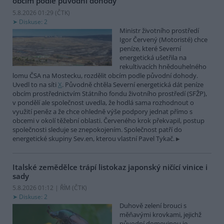
obcím podle původní dohody
5.8.2026 01:29 (
ČTK
)
Diskuse: 2
Ministr životního prostředí
Igor Červený (Motoristé) chce
peníze, které Severní
energetická ušetřila na
rekultivacích hnědouhelného
lomu ČSA na Mostecku, rozdělit obcím podle původní dohody.
Uvedl to na síti
X
. Původně chtěla Severní energetická dát peníze
obcím prostřednictvím Státního fondu životního prostředí (SFŽP),
v pondělí ale společnost uvedla, že hodlá sama rozhodnout o
využití peněz a že chce ohledně výše podpory jednat přímo s
obcemi v okolí těžební oblasti. Červeného krok překvapil, postup
společnosti sleduje se znepokojením. Společnost patří do
energetické skupiny Sev.en, kterou vlastní Pavel Tykač.
Italské zemědělce trápí listokaz japonský ničící vinice i
sady
5.8.2026 01:12 | ŘÍM (
ČTK
)
Diskuse: 2
Duhově zelení brouci s
měňavými krovkami, jejichž
původní domovinou je