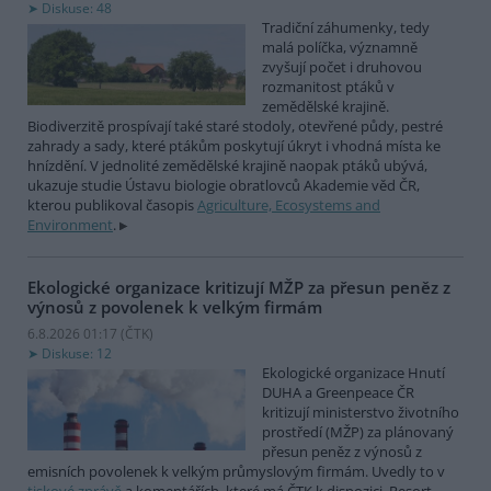
Diskuse: 48
Tradiční záhumenky, tedy
malá políčka, významně
zvyšují počet i druhovou
rozmanitost ptáků v
zemědělské krajině.
Biodiverzitě prospívají také staré stodoly, otevřené půdy, pestré
zahrady a sady, které ptákům poskytují úkryt i vhodná místa ke
hnízdění. V jednolité zemědělské krajině naopak ptáků ubývá,
ukazuje studie Ústavu biologie obratlovců Akademie věd ČR,
kterou publikoval časopis
Agriculture, Ecosystems and
Environment
.
Ekologické organizace kritizují MŽP za přesun peněz z
výnosů z povolenek k velkým firmám
6.8.2026 01:17 (
ČTK
)
Diskuse: 12
Ekologické organizace Hnutí
DUHA a Greenpeace ČR
kritizují ministerstvo životního
prostředí (MŽP) za plánovaný
přesun peněz z výnosů z
emisních povolenek k velkým průmyslovým firmám. Uvedly to v
tiskové zprávě
a komentářích, které má ČTK k dispozici. Resort