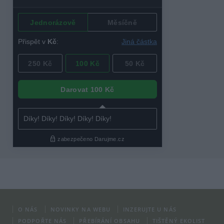
O NÁS
NOVINKY NA WEBU
INZERUJTE U NÁS
PODPOŘTE NÁS
PŘEBÍRÁNÍ OBSAHU
TIŠTĚNÝ EKOLIST