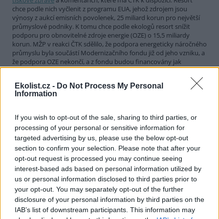
chce podle nich vyčlenit z programu EUA, jehož zdrojem jsou
výnosy z aukcí emisních povolenek, 25 miliard korun pro největší
průmyslové podniky. K tomu chce podle ekologů resort snížit
podporu pro obnovitelné zdroje energie (OZE) o 15,5 miliardy
korun. MŽP v reakci ČTK sdělilo, že podpora energeticky náročného
průmyslu byla součástí Modernizačního fondu již od jeho vzniku, a
že podpora OZE nekončí, a z fondu budou financovány jak
výrobny energie, tak infrastruktura.
Ekolist.cz -
Do Not Process My Personal
Information
Jihlavský úřad vyzval k šetření s vodou, bude dělat víc
kontrol
If you wish to opt-out of the sale, sharing to third parties, or
6.8.2026 00:51 | JIHLAVA (
ČTK
)
Diskuse: 1
processing of your personal or sensitive information for
Vodoprávní úřad v Jihlavě
targeted advertising by us, please use the below opt-out
vyzval obyvatele a podnikatele
section to confirm your selection. Please note that after your
v regionu, aby šetřili vodou.
opt-out request is processed you may continue seeing
Omezit mají zejména mytí aut,
interest-based ads based on personal information utilized by
zalévání zahrad, trávníků a
us or personal information disclosed to third parties prior to
hřišť, napouštění bazénů nebo kropení zpevněných ploch, uvedl
mluvčí radnice Radovan Daněk. Úřad podle něj bude víc
your opt-out. You may separately opt-out of the further
kontrolovat povolené odběry. Výzva k šetření vodou platí pro
disclosure of your personal information by third parties on the
všechny obce spadající pod Jihlavu jako obec s rozšířenou
IAB’s list of downstream participants. This information may
působností.