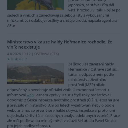
Japonsko, se stávají čím dál
větší hrozbou v Itálii. Rojí se po
sadech a vinicích a zanechávají za sebou listy s vykousanými
mřížkami, což oslabuje rostliny a snižuje úrodu, napsala agentura
AP.
Ministerstvo v kauze haldy Heřmanice rozhodlo, že
viník neexistuje
4.8.2026 19:12 | OSTRAVA (
ČTK
)
Diskuse: 2
Za škodu za zavezení haldy
Heřmanice v Ostravě statisíci
tunami odpadu není podle
ministerstva životního
prostředí (MŽP) nikdo
odpovědný a neexistuje oficiální viník. O rozhodnutí resortu
informoval
web
Seznam Zprávy. Kauzu čtyři roky prošetřovali
odborníci z České inspekce životního prostředí (ČIŽP), letos na jaře
ji převzalo ministerstvo. Ani po letech vyšetřování nebylo podle
webu známo, co přesně se v haldě skrývá, inspekce si proto loni
objednala sérii vrtů a následných analýz odebraných vzorků. Práce
ale měl podle webu minulý měsíc zastavit šéf úřadu Pavel Straka
pro jejich nadbytečnost.