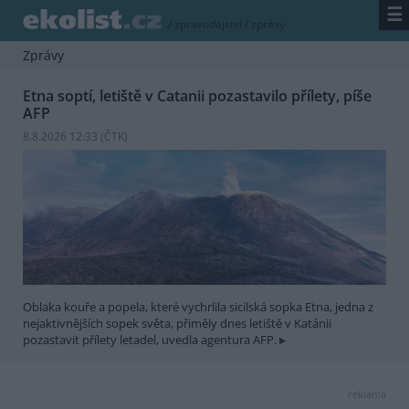
☰
/
zpravodajství
/
zprávy
Zprávy
Etna soptí, letiště v Catanii pozastavilo přílety, píše
AFP
8.8.2026 12:33 (
ČTK
)
Oblaka kouře a popela, které vychrlila sicilská sopka Etna, jedna z
nejaktivnějších sopek světa, přiměly dnes letiště v Katánii
pozastavit přílety letadel, uvedla agentura AFP.
reklama