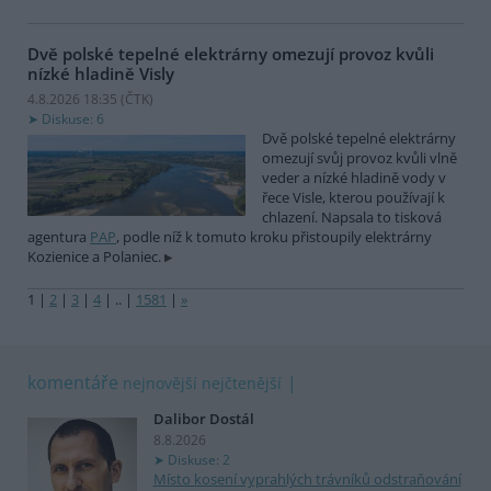
Dvě polské tepelné elektrárny omezují provoz kvůli
nízké hladině Visly
4.8.2026 18:35 (
ČTK
)
Diskuse: 6
Dvě polské tepelné elektrárny
omezují svůj provoz kvůli vlně
veder a nízké hladině vody v
řece Visle, kterou používají k
chlazení. Napsala to tisková
agentura
PAP
, podle níž k tomuto kroku přistoupily elektrárny
Kozienice a Polaniec.
1
|
2
|
3
|
4
|
..
|
1581
|
»
komentáře
nejnovější
nejčtenější
Dalibor Dostál
8.8.2026
Diskuse: 2
Místo kosení vyprahlých trávníků odstraňování