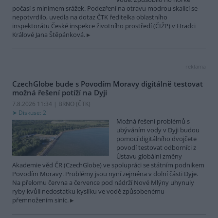
počasí s minimem srážek. Podezření na otravu modrou skalicí se
nepotvrdilo, uvedla na dotaz ČTK ředitelka oblastního
inspektorátu České inspekce životního prostředí (ČIŽP) v Hradci
Králové Jana Štěpánková.
reklama
CzechGlobe bude s Povodím Moravy digitálně testovat
možná řešení potíží na Dyji
7.8.2026 11:34 | BRNO (
ČTK
)
Diskuse: 2
Možná řešení problémů s
ubýváním vody v Dyji budou
pomocí digitálního dvojčete
povodí testovat odborníci z
Ústavu globální změny
Akademie věd ČR (CzechGlobe) ve spolupráci se státním podnikem
Povodím Moravy. Problémy jsou nyní zejména v dolní části Dyje.
Na přelomu června a července pod nádrží Nové Mlýny uhynuly
ryby kvůli nedostatku kyslíku ve vodě způsobenému
přemnožením sinic.