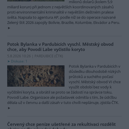
milionů dolarů (kolem 5,9
miliard korun) při jednom z největších koordinovaných zásahů
proti environmentální kriminalitě v největším deštném pralese
světa. Napsala to agentura AP, podle níž se do operace nazvané
Zelený štít 2026 zapojily Bolívie, Brazílie, Kolumbie, Ekvádor a Peru.
Potok Bylanka v Pardubicích vyschl. Městský obvod
chce, aby Povodí Labe vyčistilo koryto
5.8.2026 10:26 | PARDUBICE (
ČTK
)
Diskuse: 1
Potok Bylanka v Pardubicích v
důsledku dlouhodobě nízkých
průtoků a suchého počasí
vyschl. Městský obvod VI chce
využít období bez vody k
vyčištění koryta, a obrátil se proto se žádostí na správce toku,
Povodí Labe. Organizace ale požadavek odmítla s tím, že údržbu
dělala už v červnu a další zásah v tuto chvíli neplánuje, zjistila ČTK.
Červený chce peníze ušetřené za rekultivaci rozdělit