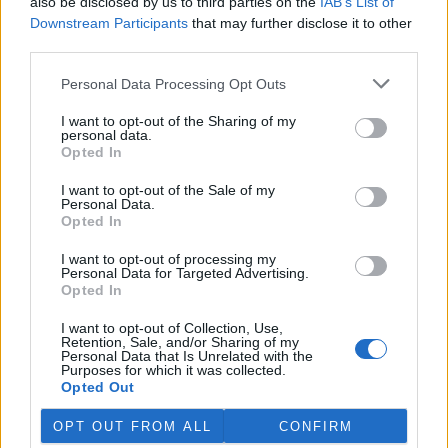
also be disclosed by us to third parties on the
IAB’s List of
Downstream Participants
that may further disclose it to other
third parties.
Celníci odhalili gang překupníků papoušků, zajistili
stovku ptáků
Personal Data Processing Opt Outs
5.8.2026 20:13 (
ČTK
)
Celníci odhalili gang
I want to opt-out of the Sharing of my
překupníků chráněných druhů
personal data.
papoušků působící v několika
Opted In
krajích a zajistili asi stovku
ptáků. S odchytem a
I want to opt-out of the Sale of my
zajištěním zvířat celníkům pomohly zoo v Praze, Zlíně a Ostravě. V
Personal Data.
ostravské zahradě také papoušci nalezli dočasné útočiště. V
Opted In
tiskové zprávě na
webu
celníků to oznámila mluvčí Celní správy ČR
Martina Kaňková. Případem se zabývá policie.
I want to opt-out of processing my
Personal Data for Targeted Advertising.
Opted In
Island vyhostí aktivisty bojující proti lovu velryb,
pronásledovali velrybáře
I want to opt-out of Collection, Use,
Retention, Sale, and/or Sharing of my
5.8.2026 19:54 (
ČTK
)
Personal Data that Is Unrelated with the
Islandské úřady nařídily
Purposes for which it was collected.
vyhoštění 21 aktivistů
Opted Out
bojujících proti lovu velryb
poté, co minulý týden
OPT OUT FROM ALL
CONFIRM
pobřežní stráž s policií zabavily