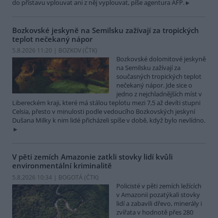
do přístavu vplouvat ani z něj vyplouvat, píše agentura AFP.
Bozkovské jeskyně na Semilsku zažívají za tropických
teplot nečekaný nápor
5.8.2026 11:20 | BOZKOV (
ČTK
)
Bozkovské dolomitové jeskyně
na Semilsku zažívají za
současných tropických teplot
nečekaný nápor. Jde sice o
jedno z nejchladnějších míst v
Libereckém kraji, které má stálou teplotu mezi 7,5 až devíti stupni
Celsia, přesto v minulosti podle vedoucího Bozkovských jeskyní
Dušana Milky k nim lidé přicházeli spíše v době, když bylo nevlídno.
V pěti zemích Amazonie zatkli stovky lidí kvůli
environmentální kriminalitě
5.8.2026 10:34 | BOGOTÁ (
ČTK
)
Policisté v pěti zemích ležících
v Amazonii pozatýkali stovky
lidí a zabavili dřevo, minerály i
zvířata v hodnotě přes 280