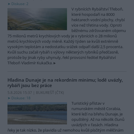
Diskuse: 2
V rybnících Rybářství Třeboň,
které hospodaří na 8000
hektarech vodní plochy, chybí
více než třetina vody. Oproti
běžnému zdržovaném objemu
75 milionů metrů krychlových vody je v rybnících o 28 milionů
metrů krychlových vody méně. Každý týden se kvůli extrémně
vysokým teplotám a nedostatku srážek odpaří další 2,5 procenta.
Kvůli suchu začali rybáři s výlovy některých rybníků předčasně,
protože by jinak ryby uhynuly, řekl provozní ředitel Rybářství
Třeboň Vladimír Kukačka.
Hladina Dunaje je na rekordním minimu; lodě uvázly,
rybáři jsou bez práce
5.8.2026 15:37 | BUKUREŠŤ (
ČTK
)
Diskuse: 18
Turistický přístav v
rumunském městě Corabia,
které leží na břehu Dunaje, je
opuštěný. Až na několik člunů
uvázlých v řasách. Hladina
řeky je tak nízko, že plavidla už nemohou kvůli písčitým mělčinám