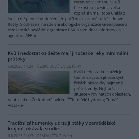
rezervaci v Ománu, v jejíž
blízkosti se rozšířila velká
ropná skvrna. Ropa unikla z
lodi, u níž panuje podezření, že patří do takzvané ruské stínové
flotily. S odkazem na sdělení ekologické organizace Greenpeace a
nizozemské nevládní organizace PAX o tom dnes informovala
agentura AFP.
Kvůli nedostatku deště mají jihočeské řeky minimální
průtoky
6.8.2026 14:24 | ČESKÉ BUDĚJOVICE (
ČTK
)
Kvůli nedostatku srážek je
téměř ve všech jihočeských
řekách historicky nejmenší
průtok vody. Nejhorší je
situace v rovinatých oblastech,
například na Českobudějovicku. ČTK to řekl hydrolog Tomáš
Vlasák.
Tradiční záhumenky udržují ptáky v zemědělské
krajině, ukázala studie
6.8.2026 01:23 | PRAHA (
ČTK/Ekolist
)