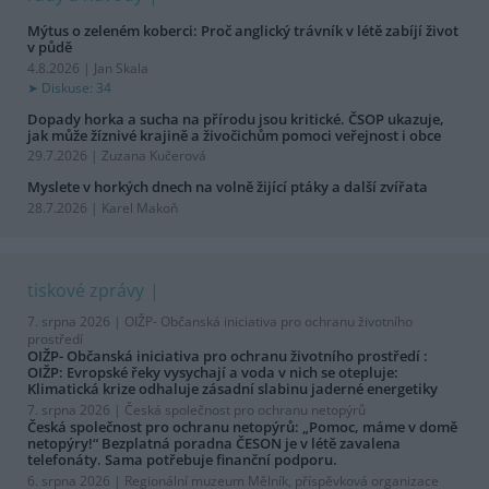
Mýtus o zeleném koberci: Proč anglický trávník v létě zabíjí život
v půdě
4.8.2026 | Jan Skala
Diskuse: 34
Dopady horka a sucha na přírodu jsou kritické. ČSOP ukazuje,
jak může žíznivé krajině a živočichům pomoci veřejnost i obce
29.7.2026 | Zuzana Kučerová
Myslete v horkých dnech na volně žijící ptáky a další zvířata
28.7.2026 | Karel Makoň
tiskové zprávy
7. srpna 2026 |
OIŽP- Občanská iniciativa pro ochranu životního
prostředí
OIŽP- Občanská iniciativa pro ochranu životního prostředí :
OIŽP: Evropské řeky vysychají a voda v nich se otepluje:
Klimatická krize odhaluje zásadní slabinu jaderné energetiky
7. srpna 2026 |
Česká společnost pro ochranu netopýrů
Česká společnost pro ochranu netopýrů: „Pomoc, máme v domě
netopýry!“ Bezplatná poradna ČESON je v létě zavalena
telefonáty. Sama potřebuje finanční podporu.
6. srpna 2026 |
Regionální muzeum Mělník, příspěvková organizace