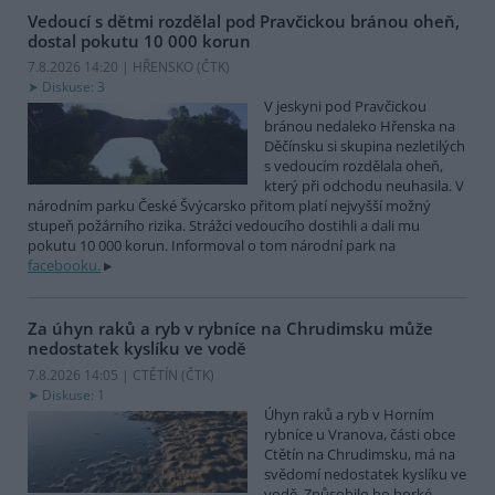
Vedoucí s dětmi rozdělal pod Pravčickou bránou oheň,
dostal pokutu 10 000 korun
7.8.2026 14:20 | HŘENSKO (
ČTK
)
Diskuse: 3
V jeskyni pod Pravčickou
bránou nedaleko Hřenska na
Děčínsku si skupina nezletilých
s vedoucím rozdělala oheň,
který při odchodu neuhasila. V
národním parku České Švýcarsko přitom platí nejvyšší možný
stupeň požárního rizika. Strážci vedoucího dostihli a dali mu
pokutu 10 000 korun. Informoval o tom národní park na
facebooku.
Za úhyn raků a ryb v rybníce na Chrudimsku může
nedostatek kyslíku ve vodě
7.8.2026 14:05 | CTĚTÍN (
ČTK
)
Diskuse: 1
Úhyn raků a ryb v Horním
rybníce u Vranova, části obce
Ctětín na Chrudimsku, má na
svědomí nedostatek kyslíku ve
vodě. Způsobilo ho horké