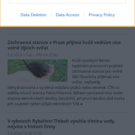
jejich loď, která pronásledovala velrybářské plavidlo. Pasažéři lodi
patřící nadaci kanadsko-amerického ekologického aktivisty Paula
Watsona jsou od té doby zadržováni v Reykjavíku. Sám Watson na
Data Deletion
Data Access
Privacy Policy
palubě nebyl. Píše o tom agentura AFP s odvoláním na islandskou
policii.
Záchranná stanice v Praze přijímá kvůli vedrům více
volně žijících zvířat
5.8.2026 17:40 | PRAHA (
ČTK
)
Kvůli vysokým letním
teplotám pracovníci pražské
záchranné stanice pro volně
žijící živočichy přijímají více
zvířat, nejčastěji
dehydratovaná a vysílená mláďata ptáků nebo veverek. ČTK to
sdělila mluvčí stanice Petra Fišerová. Během současné vlny veder
stanice denně ošetří desítky živočichů, při první letošní vlně horka
jich za jeden týden přijali rekordních 578.
V rybnících Rybářství Třeboň vyschla třetina vody,
nejvíce v historii firmy
5.8.2026 15:42 (
ČTK
)