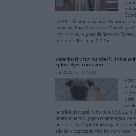
úřadu
mluvč
České
(ČIŽP) z vlastní iniciativy. Na dotaz ČT
inspekce Pavel Straka (za Motoristy).
informovaly
v pondělí Seznam Zprávy. 
ředitelů odborů na ČIŽP.
Veterináři v horku ošetřují více zví
zploštělým čumákem
6.8.2026 15:15 (
ČTK
)
Veter
ošetř
nejri
patří
a zpl
například mopsi nebo buldočci, starší j
onemocněním. Jejich majitelé pro ně vy
nejčastěji kvůli přehřátí organismu, d
sdělila viceprezidentka Komory veterin