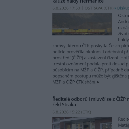
kauze haldy Heřmanice
6.8.2026 17:50 | OSTRAVA (
ČTK
)
Diskus
Ostra
Andre
oznám
život
haldy
zprávy, kterou ČTK poskytla Česká pirá
policie prověřila okolnosti odebrání p
prostředí (ČIŽP) a zastavení řízení. Ho
trestní oznámení podala proti dosud 
působícím na MŽP a ČIŽP, případně dal
popsaném postupu může být zjištěna 
MŽP a ČIŽP ČTK shání.
Ředitelé odborů i mluvčí se z ČIŽP r
řekl Straka
6.8.2026 15:22 (
ČTK
)
Ředit
Matěj