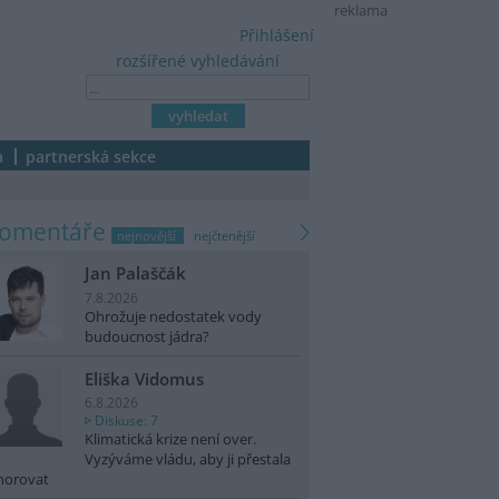
reklama
Přihlášení
rozšířené vyhledávání
a
partnerská sekce
komentáře
nejnovější
nejčtenější
Jan Palaščák
7.8.2026
Ohrožuje nedostatek vody
budoucnost jádra?
Eliška Vidomus
6.8.2026
Diskuse: 7
Klimatická krize není over.
Vyzýváme vládu, aby ji přestala
norovat