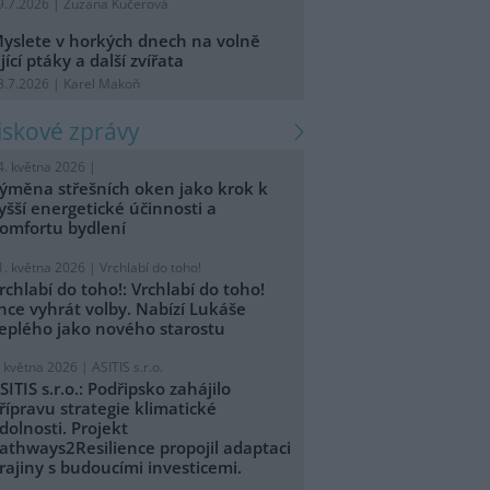
9.7.2026 | Zuzana Kučerová
yslete v horkých dnech na volně
ijící ptáky a další zvířata
8.7.2026 | Karel Makoň
tiskové zprávy
4. května 2026 |
ýměna střešních oken jako krok k
yšší energetické účinnosti a
omfortu bydlení
1. května 2026 |
Vrchlabí do toho!
rchlabí do toho!: Vrchlabí do toho!
hce vyhrát volby. Nabízí Lukáše
eplého jako nového starostu
. května 2026 |
ASITIS s.r.o.
SITIS s.r.o.: Podřipsko zahájilo
řípravu strategie klimatické
dolnosti. Projekt
athways2Resilience propojil adaptaci
rajiny s budoucími investicemi.