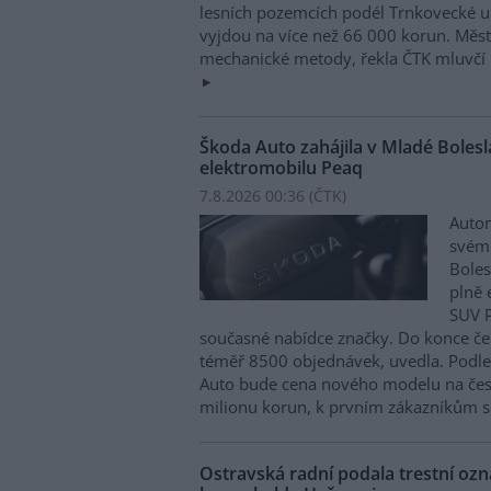
lesních pozemcích podél Trnkovecké ul
vyjdou na více než 66 000 korun. Měs
mechanické metody, řekla ČTK mluvčí 
Škoda Auto zahájila v Mladé Boles
elektromobilu Peaq
7.8.2026 00:36 (
ČTK
)
Autom
svém
Boles
plně 
SUV P
současné nabídce značky. Do konce če
téměř 8500 objednávek, uvedla. Podle 
Auto bude cena nového modelu na čes
milionu korun, k prvním zákazníkům s
Ostravská radní podala trestní oz