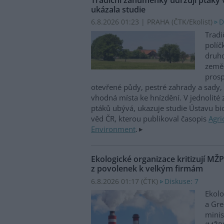
ukázala studie
6.8.2026 01:23 | PRAHA (
ČTK/Ekolist
)
D
Tradi
políč
druho
zeměd
prosp
otevřené půdy, pestré zahrady a sady, 
vhodná místa ke hnízdění. V jednolité
ptáků ubývá, ukazuje studie Ústavu b
věd ČR, kterou publikoval časopis
Agri
Environment
.
Ekologické organizace kritizují MŽ
z povolenek k velkým firmám
6.8.2026 01:17 (
ČTK
)
Diskuse: 7
Ekolo
a Gre
minis