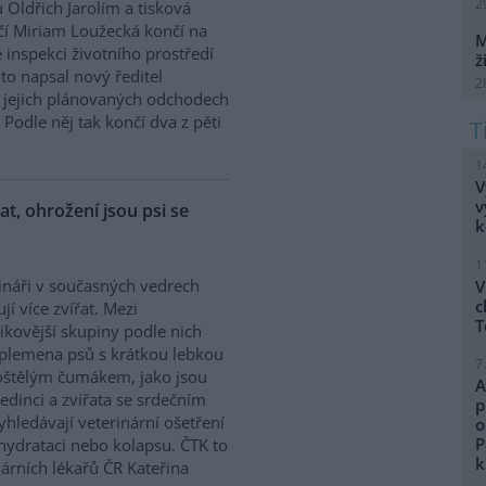
2
 Oldřich Jarolím a tisková
í Miriam Loužecká končí na
M
 inspekci životního prostředí
ž
K to napsal nový ředitel
2
 O jejich plánovaných odchodech
Podle něj tak končí dva z pěti
1
V
v
řat, ohrožení jsou psi se
k
1
ináři v současných vedrech
V
c
ují více zvířat. Mezi
T
zikovější skupiny podle nich
 plemena psů s krátkou lebkou
7
oštělým čumákem, jako jsou
A
edinci a zvířata se srdečním
p
hledávají veterinární ošetření
o
P
ehydrataci nebo kolapsu. ČTK to
k
árních lékařů ČR Kateřina