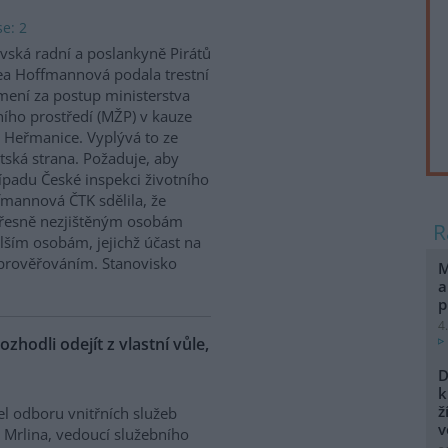
e: 2
vská radní a poslankyně Pirátů
a Hoffmannová podala trestní
ení za postup ministerstva
ního prostředí (MŽP) v kauze
 Heřmanice. Vyplývá to ze
tská strana. Požaduje, aby
řípadu České inspekci životního
ffmannová ČTK sdělila, že
přesně nezjištěným osobám
ším osobám, jejichž účast na
prověřováním. Stanovisko
M
a
p
4
ozhodli odejít z vlastní vůle,
D
k
ž
el odboru vnitřních služeb
v
 Mrlina, vedoucí služebního