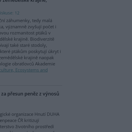
iskuse: 12
ční záhumenky, tedy malá
ka, významně zvyšují počet i
vou rozmanitost ptáků v
ělské krajině. Biodiverzitě
ívají také staré stodoly,
které ptákům poskytují úkryt i
 zemědělské krajině naopak
iologie obratlovců Akademie
culture, Ecosystems and
P za přesun peněz z výnosů
gické organizace Hnutí DUHA
enpeace ČR kritizují
terstvo životního prostředí