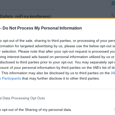
 štafety, míří na konferenci
8
 2
 -
Do Not Process My Personal Information
K
O
ahy dnes dorazili jezdci
árodní cyklistické štafety COP
to opt-out of the sale, sharing to third parties, or processing of your per
9
Ride. Účastníci vyrazili z
O
formation for targeted advertising by us, please use the below opt-out s
lského Belému, kde se konala
s
r selection. Please note that after your opt-out request is processed y
dní konference smluvních
eing interest-based ads based on personal information utilized by us or
1
ojených národů (OSN) o změně
disclosed to third parties prior to your opt-out. You may separately opt-
(
íž se v listopadu uskuteční 31.
losure of your personal information by third parties on the IAB’s list of
H
 na konferenci
deset návrhů
na
p
. This information may also be disclosed by us to third parties on the
IA
a
ráví necelé tři dny. Včera
Participants
that may further disclose it to other third parties.
mátora hl. m. Prahy Jana
l Data Processing Opt Outs
uje velká ropná skvrna z
o opt-out of the Sharing of my personal data.