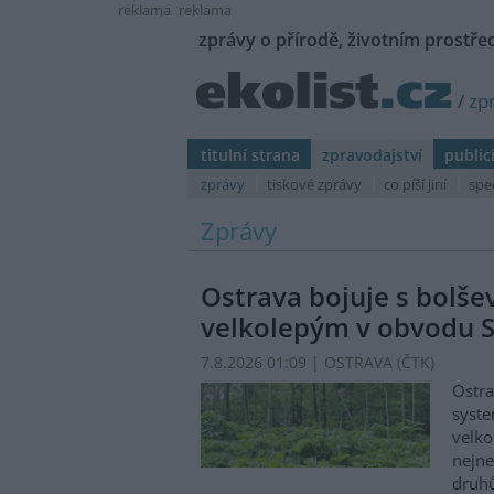
reklama
reklama
zprávy o přírodě, životním prostřed
/
zp
titulní strana
zpravodajství
public
zprávy
tiskové zprávy
co píší jiní
spe
Zprávy
Ostrava bojuje s bolš
velkolepým v obvodu S
7.8.2026 01:09 | OSTRAVA (
ČTK
)
Ostra
syste
velko
nejn
druhů