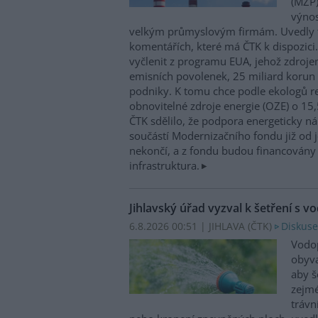
(MŽP)
výnos
velkým průmyslovým firmám. Uvedly 
komentářích, které má ČTK k dispozici.
vyčlenit z programu EUA, jehož zdroje
emisních povolenek, 25 miliard korun
podniky. K tomu chce podle ekologů re
obnovitelné zdroje energie (OZE) o 15,
ČTK sdělilo, že podpora energeticky 
součástí Modernizačního fondu již od 
nekončí, a z fondu budou financovány 
infrastruktura.
Jihlavský úřad vyzval k šetření s v
6.8.2026 00:51 | JIHLAVA (
ČTK
)
Diskuse
Vodop
obyva
aby š
zejmé
trávn