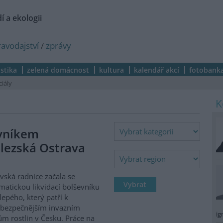
í a ekologii
ravodajství
/
zprávy
istika
zelená domácnost
kultura
kalendář akcí
fotobank
ciály
evníkem
lezská Ostrava
vská radnice začala se
matickou likvidací bolševníku
lepého, který patří k
ebezpečnějším invazním
ig
m rostlin v Česku. Práce na