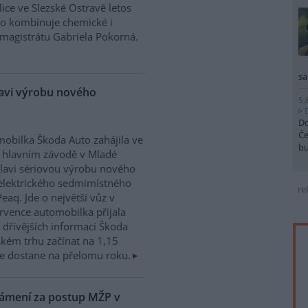
ice ve Slezské Ostravě letos
to kombinuje chemické i
magistrátu Gabriela Pokorná.
sa
lavi výrobu nového
5.
Do
Če
obilka Škoda Auto zahájila ve
b
 hlavním závodě v Mladé
lavi sériovou výrobu nového
elektrického sedmimístného
re
eaq. Jde o největší vůz v
rvence automobilka přijala
dřívějších informací Škoda
kém trhu začínat na 1,15
e dostane na přelomu roku.
námení za postup MŽP v