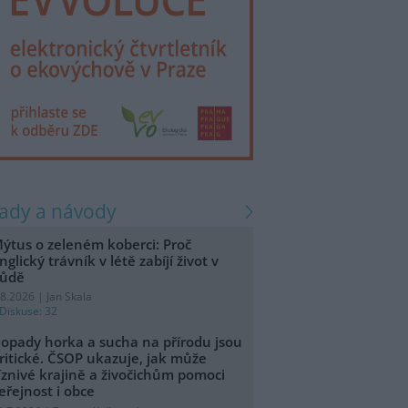
rady a návody
ýtus o zeleném koberci: Proč
nglický trávník v létě zabíjí život v
ůdě
.8.2026 | Jan Skala
Diskuse: 32
opady horka a sucha na přírodu jsou
ritické. ČSOP ukazuje, jak může
íznivé krajině a živočichům pomoci
eřejnost i obce