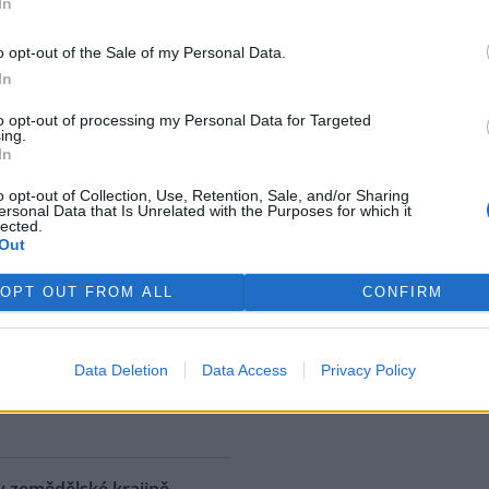
In
ostřední ekologická katastrofa
uje přírodní rezervaci v
o opt-out of the Sale of my Personal Data.
, v jejíž blízkosti se rozšířila
In
 ropná skvrna. Ropa unikla z
 u níž panuje podezření, že
to opt-out of processing my Personal Data for Targeted
ing.
. S odkazem na sdělení
In
izozemské nevládní organizace
 AFP.
o opt-out of Collection, Use, Retention, Sale, and/or Sharing
ersonal Data that Is Unrelated with the Purposes for which it
lected.
Out
ské řeky minimální průtoky
K
)
OPT OUT FROM ALL
CONFIRM
 nedostatku srážek je téměř ve
 jihočeských řekách historicky
nší průtok vody. Nejhorší je
Data Deletion
Data Access
Privacy Policy
ce v rovinatých oblastech,
rek
klad na Českobudějovicku. ČTK
v zemědělské krajině,