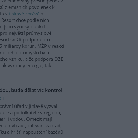
 za plánovaný přesun peněz z
ů z emisních povolenek k
to v
tiskové zprávě
a
 Resort chce podle nich
m jsou výnosy z aukcí
 pro největší průmyslové
sort snížit podporu pro
5 miliardy korun. MŽP v reakci
náročného průmyslu byla
jeho vzniku, a že podpora OZE
jak výrobny energie, tak
odou, bude dělat víc kontrol
: 1
rávní úřad v Jihlavě vyzval
tele a podnikatele v regionu,
etřili vodou. Omezit mají
na mytí aut, zalévání zahrad,
íků a hřišť, napouštění bazénů