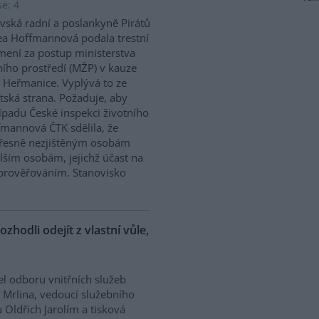
e: 4
vská radní a poslankyně Pirátů
a Hoffmannová podala trestní
ení za postup ministerstva
ního prostředí (MŽP) v kauze
 Heřmanice. Vyplývá to ze
tská strana. Požaduje, aby
řípadu České inspekci životního
ffmannová ČTK sdělila, že
přesně nezjištěným osobám
ším osobám, jejichž účast na
prověřováním. Stanovisko
ozhodli odejít z vlastní vůle,
el odboru vnitřních služeb
 Mrlina, vedoucí služebního
 Oldřich Jarolím a tisková