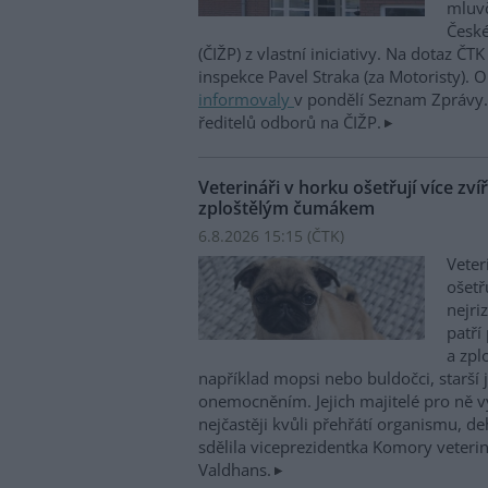
mluvč
České
(ČIŽP) z vlastní iniciativy. Na dotaz ČT
inspekce Pavel Straka (za Motoristy).
informovaly
v pondělí Seznam Zprávy. 
ředitelů odborů na ČIŽP.
Veterináři v horku ošetřují více zví
zploštělým čumákem
6.8.2026 15:15 (
ČTK
)
Veter
ošetř
nejri
patří
a zpl
například mopsi nebo buldočci, starší j
onemocněním. Jejich majitelé pro ně vy
nejčastěji kvůli přehřátí organismu, d
sdělila viceprezidentka Komory veterin
Valdhans.