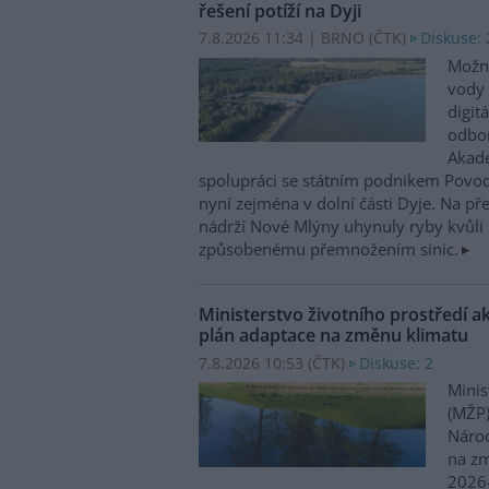
řešení potíží na Dyji
7.8.2026 11:34 | BRNO (
ČTK
)
Diskuse: 
Možn
vody 
digit
odbor
Akade
spolupráci se státním podnikem Povo
nyní zejména v dolní části Dyje. Na p
nádrží Nové Mlýny uhynuly ryby kvůli 
způsobenému přemnožením sinic.
Ministerstvo životního prostředí a
plán adaptace na změnu klimatu
7.8.2026 10:53 (
ČTK
)
Diskuse: 2
Minis
(MŽP)
Národ
na zm
2026–