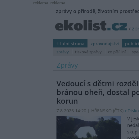
reklama
reklama
zprávy o přírodě, životním prostřed
/
zp
titulní strana
zpravodajství
public
zprávy
tiskové zprávy
co píší jiní
spe
Zprávy
Vedoucí s dětmi rozděl
bránou oheň, dostal p
korun
7.8.2026 14:20 | HŘENSKO (
ČTK
)
Disku
V jes
nedal
skupi
rozdě