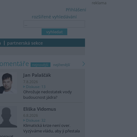
reklama
Přihlášení
rozšířené vyhledávání
a
partnerská sekce
komentáře
nejnovější
nejčtenější
Jan Palaščák
7.8.2026
Diskuse: 13
Ohrožuje nedostatek vody
budoucnost jádra?
Eliška Vidomus
6.8.2026
Diskuse: 32
Klimatická krize není over.
Vyzýváme vládu, aby ji přestala
norovat