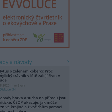
rady a návody
ýtus o zeleném koberci: Proč
nglický trávník v létě zabíjí život v
ůdě
.8.2026 | Jan Skala
Diskuse: 34
opady horka a sucha na přírodu jsou
ritické. ČSOP ukazuje, jak může
íznivé krajině a živočichům pomoci
eřejnost i obce