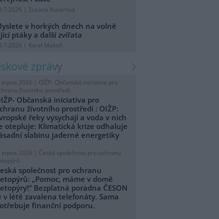
9.7.2026 | Zuzana Kučerová
yslete v horkých dnech na volně
ijící ptáky a další zvířata
8.7.2026 | Karel Makoň
tiskové zprávy
. srpna 2026 |
OIŽP- Občanská iniciativa pro
chranu životního prostředí
IŽP- Občanská iniciativa pro
chranu životního prostředí : OIŽP:
vropské řeky vysychají a voda v nich
e otepluje: Klimatická krize odhaluje
ásadní slabinu jaderné energetiky
. srpna 2026 |
Česká společnost pro ochranu
etopýrů
eská společnost pro ochranu
etopýrů: „Pomoc, máme v domě
etopýry!“ Bezplatná poradna ČESON
e v létě zavalena telefonáty. Sama
otřebuje finanční podporu.