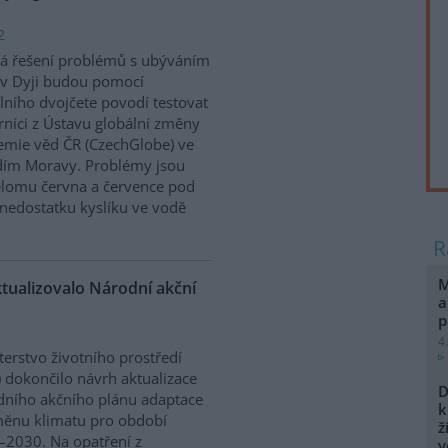
2
á řešení problémů s ubýváním
v Dyji budou pomocí
álního dvojčete povodí testovat
níci z Ústavu globální změny
mie věd ČR (CzechGlobe) ve
dím Moravy. Problémy jsou
řelomu června a července pod
nedostatku kyslíku ve vodě
M
ktualizovalo Národní akční
a
p
4
terstvo životního prostředí
 dokončilo návrh aktualizace
D
ního akčního plánu adaptace
k
ěnu klimatu pro období
ž
2030. Na opatření z
v