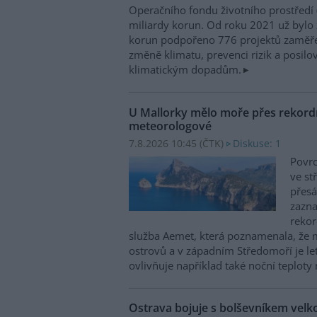
Operačního fondu životního prostředí
miliardy korun. Od roku 2021 už bylo 
korun podpořeno 776 projektů zaměře
změně klimatu, prevenci rizik a posilo
klimatickým dopadům.
U Mallorky mělo moře přes rekordn
meteorologové
7.8.2026 10:45 (
ČTK
)
Diskuse: 1
Povrc
ve st
přesá
zazn
reko
služba Aemet, která poznamenala, že 
ostrovů a v západním Středomoří je le
ovlivňuje například také noční teploty 
Ostrava bojuje s bolševníkem vel