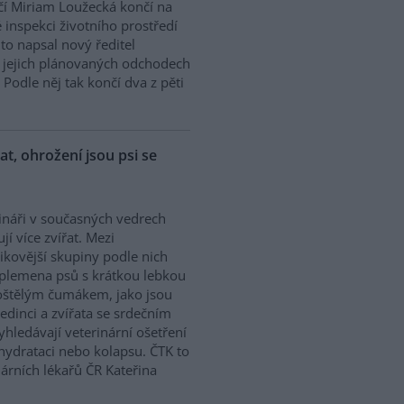
í Miriam Loužecká končí na
 inspekci životního prostředí
K to napsal nový ředitel
 O jejich plánovaných odchodech
Podle něj tak končí dva z pěti
řat, ohrožení jsou psi se
ináři v současných vedrech
ují více zvířat. Mezi
zikovější skupiny podle nich
 plemena psů s krátkou lebkou
oštělým čumákem, jako jsou
edinci a zvířata se srdečním
hledávají veterinární ošetření
ehydrataci nebo kolapsu. ČTK to
árních lékařů ČR Kateřina