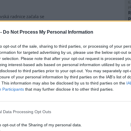
6
p
R
vská radnice začala se
p
matickou likvidací bolševníku
l
lepého, který patří k
 -
Do Not Process My Personal Information
ebezpečnějším invazním
m rostlin v Česku. Práce na
to opt-out of the sale, sharing to third parties, or processing of your per
ice ve Slezské Ostravě letos
formation for targeted advertising by us, please use the below opt-out s
to kombinuje chemické i
8
r selection. Please note that after your opt-out request is processed y
magistrátu Gabriela Pokorná.
K
eing interest-based ads based on personal information utilized by us or
O
disclosed to third parties prior to your opt-out. You may separately opt-
9
losure of your personal information by third parties on the IAB’s list of
O
lavi výrobu nového
. This information may also be disclosed by us to third parties on the
IA
s
Participants
that may further disclose it to other third parties.
1
(
obilka Škoda Auto zahájila ve
H
 hlavním závodě v Mladé
p
l Data Processing Opt Outs
lavi sériovou výrobu nového
a
elektrického sedmimístného
o opt-out of the Sharing of my personal data.
eaq. Jde o největší vůz v