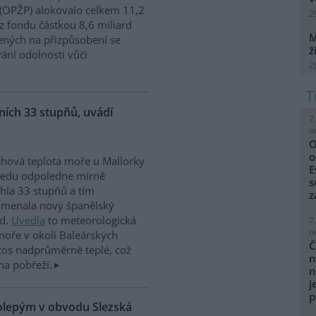
 (OPŽP) alokovalo celkem 11,2
2
z fondu částkou 8,6 miliard
M
ných na přizpůsobení se
ž
vání odolnosti vůči
2
ích 33 stupňů, uvádí
7
o
O
o
hová teplota moře u Mallorky
E
ředu odpoledne mírně
s
hla 33 stupňů a tím
z
amenala nový španělský
rd.
Uvedla
to meteorologická
7
n
moře v okolí Baleárských
Č
tos nadprůměrně teplé, což
n
na pobřeží.
n
j
p
kolepým v obvodu Slezská