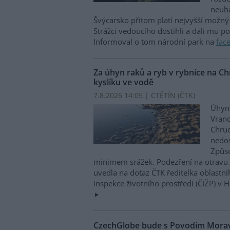
neuha
Švýcarsko přitom platí nejvyšší možný 
Strážci vedoucího dostihli a dali mu p
Informoval o tom národní park na
fac
Za úhyn raků a ryb v rybníce na 
kyslíku ve vodě
7.8.2026 14:05 | CTĚTÍN (
ČTK
)
Úhyn 
Vrano
Chru
nedos
Způso
minimem srážek. Podezření na otravu 
uvedla na dotaz ČTK ředitelka oblastn
inspekce životního prostředí (ČIŽP) v 
CzechGlobe bude s Povodím Moravy