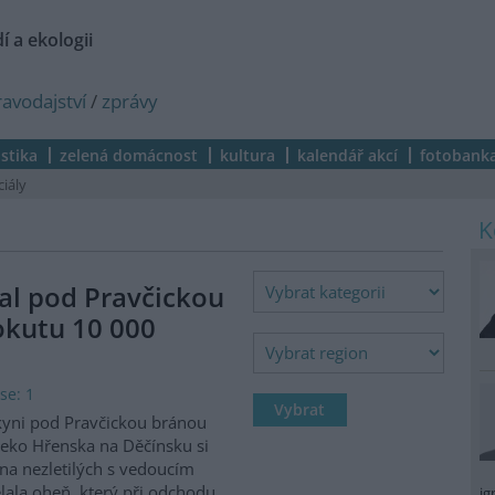
í a ekologii
ravodajství
/
zprávy
istika
zelená domácnost
kultura
kalendář akcí
fotobank
ciály
al pod Pravčickou
okutu 10 000
se: 1
kyni pod Pravčickou bránou
eko Hřenska na Děčínsku si
na nezletilých s vedoucím
lala oheň, který při odchodu
ig