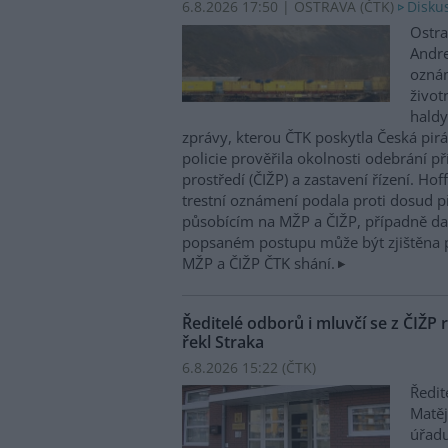
6.8.2026 17:50 | OSTRAVA (
ČTK
)
Diskus
Ostra
Andre
oznám
život
haldy
zprávy, kterou ČTK poskytla Česká pirá
policie prověřila okolnosti odebrání p
prostředí (ČIŽP) a zastavení řízení. Ho
trestní oznámení podala proti dosud 
působícím na MŽP a ČIŽP, případně dal
popsaném postupu může být zjištěna 
MŽP a ČIŽP ČTK shání.
Ředitelé odborů i mluvčí se z ČIŽP r
řekl Straka
6.8.2026 15:22 (
ČTK
)
Ředit
Matěj
úřadu