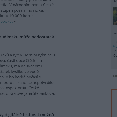
sila. V národním parku České
stupeň požárního rizika.
okutu 10 000 korun.
ebooku.
sa
Chrudimsku může nedostatek
5.
Do
raků a ryb v Horním rybníce u
Če
b
va, části obce Ctětín na
dimsku, má na svědomí
tatek kyslíku ve vodě.
re
bilo ho horké počasí s
modrou skalicí se nepotvrdilo,
ího inspektorátu České
Hradci Králové Jana Štěpánková.
 digitálně testovat možná