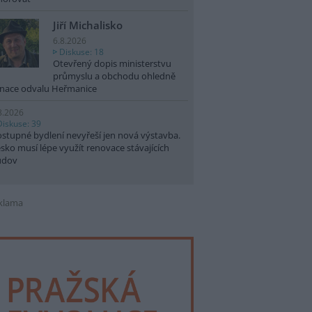
Jiří Michalisko
6.8.2026
Diskuse: 18
Otevřený dopis ministerstvu
průmyslu a obchodu ohledně
nace odvalu Heřmanice
8.2026
Diskuse: 39
stupné bydlení nevyřeší jen nová výstavba.
sko musí lépe využít renovace stávajících
udov
klama