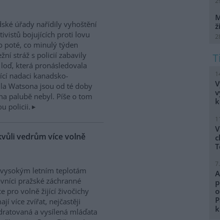
2
M
dské úřady nařídily vyhoštění
ž
tivistů bojujících proti lovu
2
b poté, co minulý týden
žní stráž s policií zabavily
h loď, která pronásledovala
1
řící nadaci kanadsko-
V
ula Watsona jsou od té doby
v
na palubě nebyl. Píše o tom
k
 policii.
1
V
kvůli vedrům více volně
c
T
7
 vysokým letním teplotám
A
vníci pražské záchranné
p
ce pro volně žijící živočichy
o
P
ají více zvířat, nejčastěji
k
ratovaná a vysílená mláďata