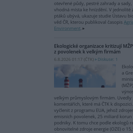
otevřené půdy, pestré zahrady a sady, 
vhodná místa ke hnízdění. V jednolité
ptáků ubývá, ukazuje studie Ústavu b
věd ČR, kterou publikoval časopis
Agri
Environment
.
Ekologické organizace kritizují MŽ
z povolenek k velkým firmám
6.8.2026 01:17 (
ČTK
)
Diskuse: 1
Ekolo
a Gre
minis
(MŽP)
výnos
velkým průmyslovým firmám. Uvedly 
komentářích, které má ČTK k dispozici.
vyčlenit z programu EUA, jehož zdroje
emisních povolenek, 25 miliard korun
podniky. K tomu chce podle ekologů re
obnovitelné zdroje energie (OZE) o 15,