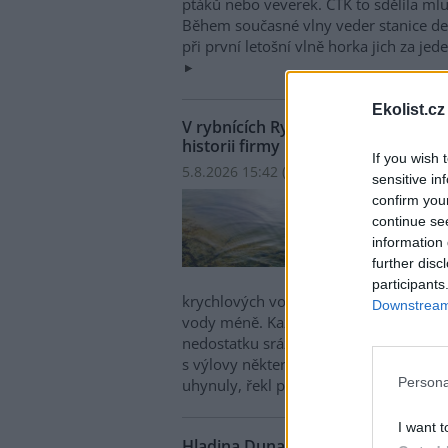
ptáků nebo veverek. ČTK to sdělila mlu
Během současné vlny veder stanice den
při první letošní vlně horka jich za jed
Ekolist.cz
V rybnících Rybářství Třeboň vyschl
historii firmy
If you wish 
5.8.2026 15:42 (
ČTK
)
sensitive in
V ryb
confirm you
hospo
continue se
ploch
information 
Opro
further disc
obje
participants
krychlových vody je v rybnících o 28 
Downstream 
vody méně. Každý týden se kvůli ext
nedostatku srážek odpaří další 2,5 proc
s výlovy některých rybníků předčasně,
Persona
uhynuly, řekl provozní ředitel Rybářst
I want t
Hladina Dunaje je na rekordním min