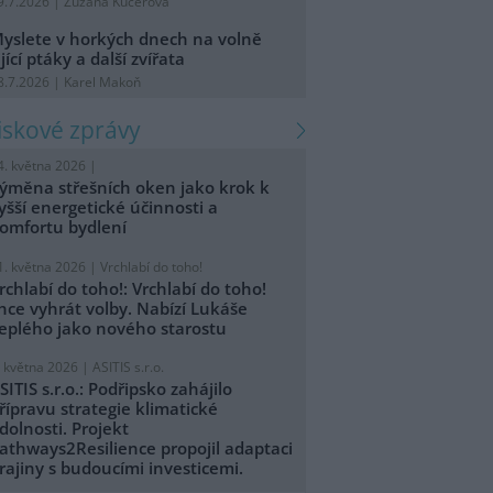
9.7.2026 | Zuzana Kučerová
yslete v horkých dnech na volně
ijící ptáky a další zvířata
8.7.2026 | Karel Makoň
tiskové zprávy
4. května 2026 |
ýměna střešních oken jako krok k
yšší energetické účinnosti a
omfortu bydlení
1. května 2026 |
Vrchlabí do toho!
rchlabí do toho!: Vrchlabí do toho!
hce vyhrát volby. Nabízí Lukáše
eplého jako nového starostu
. května 2026 |
ASITIS s.r.o.
SITIS s.r.o.: Podřipsko zahájilo
řípravu strategie klimatické
dolnosti. Projekt
athways2Resilience propojil adaptaci
rajiny s budoucími investicemi.