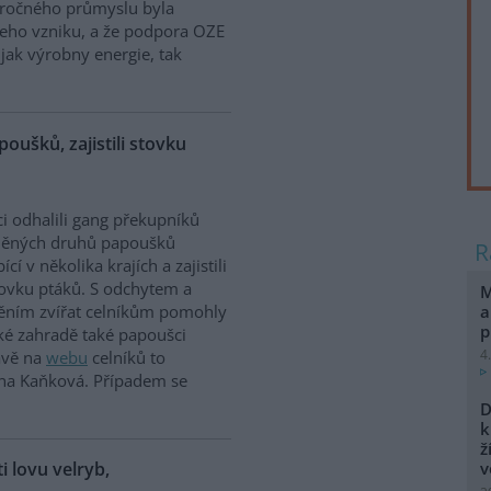
náročného průmyslu byla
jeho vzniku, a že podpora OZE
jak výrobny energie, tak
poušků, zajistili stovku
ci odhalili gang překupníků
něných druhů papoušků
cí v několika krajích a zajistili
tovku ptáků. S odchytem a
M
a
těním zvířat celníkům pomohly
p
ské zahradě také papoušci
4
rávě na
webu
celníků to
ina Kaňková. Případem se
D
k
ž
ti lovu velryb,
v