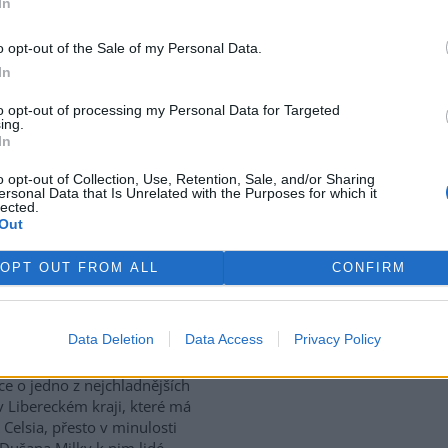
In
use: 8
o opt-out of the Sale of my Personal Data.
tický přístav v rumunském
In
 Corabia, které leží na břehu
e, je opuštěný. Až na několik
to opt-out of processing my Personal Data for Targeted
ing.
 uvázlých v řasách. Hladina
In
je tak nízko, že plavidla už
ístavu vplouvat ani z něj
o opt-out of Collection, Use, Retention, Sale, and/or Sharing
ersonal Data that Is Unrelated with the Purposes for which it
lected.
Out
vají za tropických teplot
OPT OUT FROM ALL
CONFIRM
vské dolomitové jeskyně na
Data Deletion
Data Access
Privacy Policy
sku zažívají za současných
rek
ckých teplot nečekaný nápor.
ice o jedno z nejchladnějších
v Libereckém kraji, které má
 Celsia, přesto v minulosti