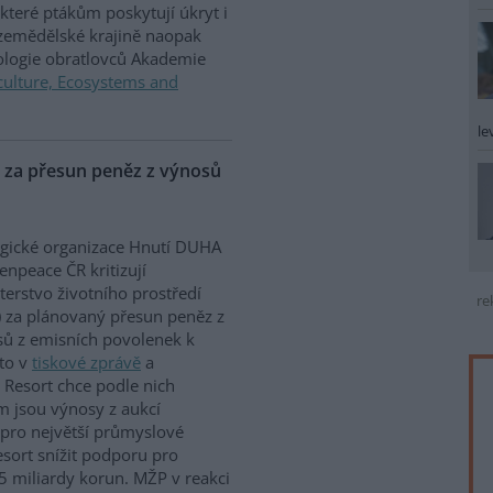
které ptákům poskytují úkryt i
 zemědělské krajině naopak
iologie obratlovců Akademie
culture, Ecosystems and
le
P za přesun peněz z výnosů
gické organizace Hnutí DUHA
enpeace ČR kritizují
terstvo životního prostředí
re
 za plánovaný přesun peněz z
ů z emisních povolenek k
to v
tiskové zprávě
a
 Resort chce podle nich
m jsou výnosy z aukcí
 pro největší průmyslové
sort snížit podporu pro
5 miliardy korun. MŽP v reakci