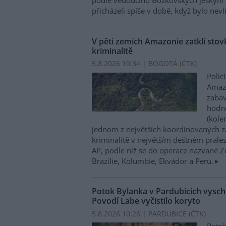
podle vedoucího Bozkovských jeskyní 
přicházeli spíše v době, když bylo nevl
V pěti zemích Amazonie zatkli stovk
kriminalitě
5.8.2026 10:34 | BOGOTÁ (
ČTK
)
Polic
Amazo
zabav
hodno
(kole
jednom z největších koordinovaných z
kriminalitě v největším deštném prales
AP, podle níž se do operace nazvané Zel
Brazílie, Kolumbie, Ekvádor a Peru.
Potok Bylanka v Pardubicích vysch
Povodí Labe vyčistilo koryto
5.8.2026 10:26 | PARDUBICE (
ČTK
)