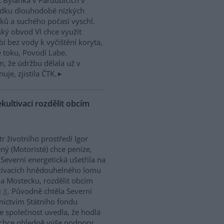
 Bylanka v Pardubicích v
edku dlouhodobě nízkých
ků a suchého počasí vyschl.
ký obvod VI chce využít
í bez vody k vyčištění koryta,
e toku, Povodí Labe.
, že údržbu dělala už v
uje, zjistila ČTK.
kultivaci rozdělit obcím
tr životního prostředí Igor
ný (Motoristé) chce peníze,
 Severní energetická ušetřila na
tivacích hnědouhelného lomu
a Mostecku, rozdělit obcím
i
X
. Původně chtěla Severní
nictvím Státního fondu
le společnost uvedla, že hodlá
 chce ohledně výše podpory