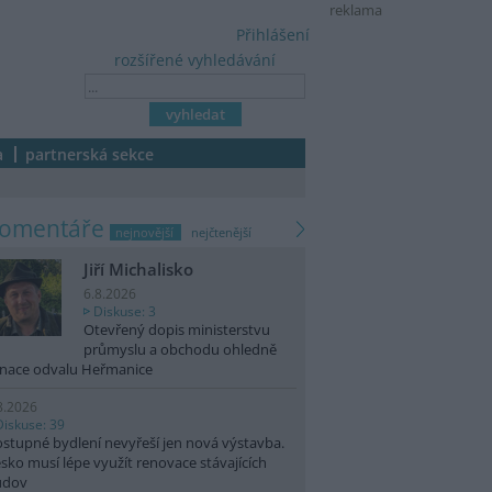
reklama
Přihlášení
rozšířené vyhledávání
a
partnerská sekce
komentáře
nejnovější
nejčtenější
Jiří Michalisko
6.8.2026
Diskuse: 3
Otevřený dopis ministerstvu
průmyslu a obchodu ohledně
nace odvalu Heřmanice
8.2026
Diskuse: 39
stupné bydlení nevyřeší jen nová výstavba.
sko musí lépe využít renovace stávajících
udov