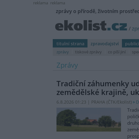
reklama
reklama
zprávy o přírodě, životním prostřed
/
zp
titulní strana
zpravodajství
public
zprávy
tiskové zprávy
co píší jiní
spe
Zprávy
Tradiční záhumenky udr
zemědělské krajině, uk
6.8.2026 01:23 | PRAHA (
ČTK/Ekolist
)
D
Tradi
políč
druho
zeměd
prosp