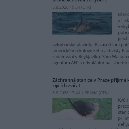
5.8.2026 19:54 (
ČTK
)
Islan
21 ak
velry
pobře
jejic
velrybářské plavidlo. Pasažéři lodi pat
amerického ekologického aktivisty Pa
zadržováni v Reykjavíku. Sám Watson 
agentura AFP s odvoláním na islandskou
Záchranná stanice v Praze přijímá 
žijících zvířat
5.8.2026 17:40 | PRAHA (
ČTK
)
Kvůli
praco
stani
přijím
dehyd