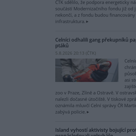
ČTK sdělilo, že podpora energeticky 
součástí Modernizačního fondu již od 
nekončí, a z fondu budou financovány 
infrastruktura.
Celníci odhalili gang překupníků pa
ptáků
5.8.2026 20:13 (
ČTK
)
Celní
chrá
působí
asi s
zajiš
zoo v Praze, Zlíně a Ostravě. V ostrav
nalezli dočasné útočiště. V tiskové zp
oznámila mluvčí Celní správy ČR Mart
zabývá policie.
Island vyhostí aktivisty bojující pro
pronásledovali velrybáře