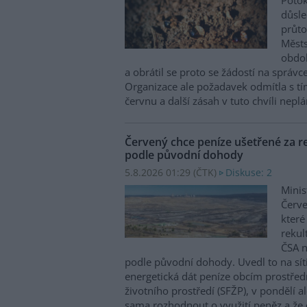
Potok
důsl
průto
Městs
obdob
a obrátil se proto se žádostí na správc
Organizace ale požadavek odmítla s tím
červnu a další zásah v tuto chvíli neplán
Červený chce peníze ušetřené za re
podle původní dohody
5.8.2026 01:29 (
ČTK
)
Diskuse: 2
Minis
Červe
které
rekul
ČSA n
podle původní dohody. Uvedl to na sít
energetická dát peníze obcím prostřed
životního prostředí (SFŽP), v pondělí a
sama rozhodnout o využití peněz a že