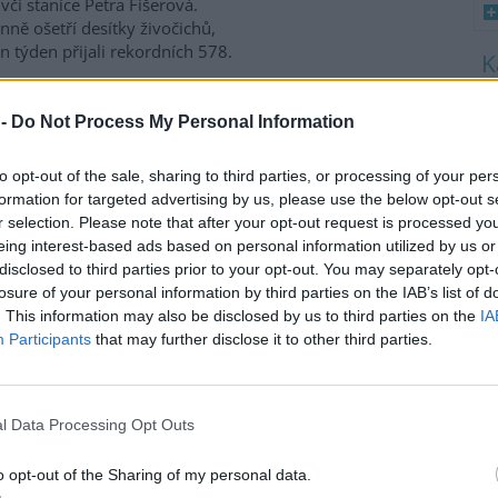
včí stanice Petra Fišerová.
ně ošetří desítky živočichů,
en týden přijali rekordních 578.
8
K
 -
Do Not Process My Personal Information
a třetina vody, nejvíce v
O
9
to opt-out of the sale, sharing to third parties, or processing of your per
O
formation for targeted advertising by us, please use the below opt-out s
s
nících Rybářství Třeboň, které
r selection. Please note that after your opt-out request is processed y
daří na 8000 hektarech vodní
eing interest-based ads based on personal information utilized by us or
1
y, chybí více než třetina vody.
disclosed to third parties prior to your opt-out. You may separately opt-
(
ti běžnému zdržovaném
H
losure of your personal information by third parties on the IAB’s list of
mu 75 milionů metrů
p
. This information may also be disclosed by us to third parties on the
IA
a
milionů metrů krychlových
Participants
that may further disclose it to other third parties.
rémně vysokým teplotám a
enta. Kvůli suchu začali rybáři
 protože by jinak ryby
l Data Processing Opt Outs
ví Třeboň Vladimír Kukačka.
o opt-out of the Sharing of my personal data.
imu; lodě uvázly, rybáři