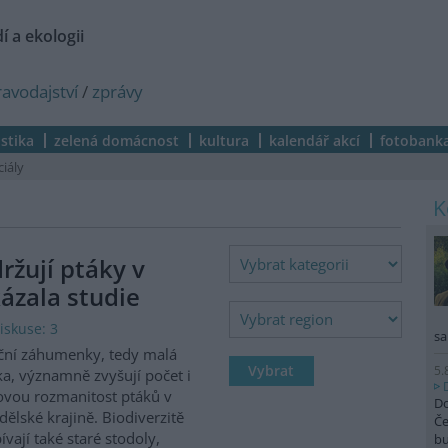
í a ekologii
ravodajství
/
zprávy
istika
zelená domácnost
kultura
kalendář akcí
fotobank
ciály
žují ptáky v
ázala studie
iskuse: 3
sa
ční záhumenky, tedy malá
5.
ka, významně zvyšují počet i
vou rozmanitost ptáků v
Do
ělské krajině. Biodiverzitě
Če
ívají také staré stodoly,
b