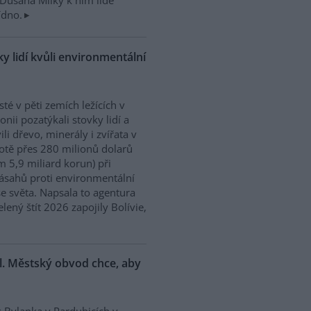
Dušana Milky k nim lidé
ídno.
y lidí kvůli environmentální
isté v pěti zemích ležících v
nii pozatýkali stovky lidí a
ili dřevo, minerály i zvířata v
tě přes 280 milionů dolarů
m 5,9 miliard korun) při
ásahů proti environmentální
e světa. Napsala to agentura
ený štít 2026 zapojily Bolívie,
l. Městský obvod chce, aby