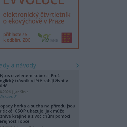
rady a návody
ýtus o zeleném koberci: Proč
nglický trávník v létě zabíjí život v
ůdě
.8.2026 | Jan Skala
Diskuse: 31
opady horka a sucha na přírodu jsou
ritické. ČSOP ukazuje, jak může
íznivé krajině a živočichům pomoci
eřejnost i obce