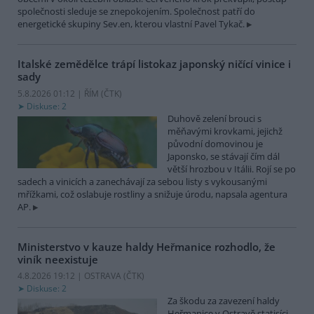
společnosti sleduje se znepokojením. Společnost patří do
energetické skupiny Sev.en, kterou vlastní Pavel Tykač.
Italské zemědělce trápí listokaz japonský ničící vinice i
sady
5.8.2026 01:12 | ŘÍM (
ČTK
)
Diskuse: 2
Duhově zelení brouci s
měňavými krovkami, jejichž
původní domovinou je
Japonsko, se stávají čím dál
větší hrozbou v Itálii. Rojí se po
sadech a vinicích a zanechávají za sebou listy s vykousanými
mřížkami, což oslabuje rostliny a snižuje úrodu, napsala agentura
AP.
Ministerstvo v kauze haldy Heřmanice rozhodlo, že
viník neexistuje
4.8.2026 19:12 | OSTRAVA (
ČTK
)
Diskuse: 2
Za škodu za zavezení haldy
Heřmanice v Ostravě statisíci