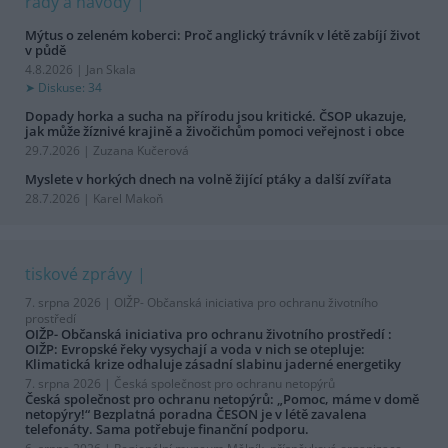
rady a návody
Mýtus o zeleném koberci: Proč anglický trávník v létě zabíjí život
v půdě
4.8.2026 | Jan Skala
Diskuse: 34
Dopady horka a sucha na přírodu jsou kritické. ČSOP ukazuje,
jak může žíznivé krajině a živočichům pomoci veřejnost i obce
29.7.2026 | Zuzana Kučerová
Myslete v horkých dnech na volně žijící ptáky a další zvířata
28.7.2026 | Karel Makoň
tiskové zprávy
7. srpna 2026 |
OIŽP- Občanská iniciativa pro ochranu životního
prostředí
OIŽP- Občanská iniciativa pro ochranu životního prostředí :
OIŽP: Evropské řeky vysychají a voda v nich se otepluje:
Klimatická krize odhaluje zásadní slabinu jaderné energetiky
7. srpna 2026 |
Česká společnost pro ochranu netopýrů
Česká společnost pro ochranu netopýrů: „Pomoc, máme v domě
netopýry!“ Bezplatná poradna ČESON je v létě zavalena
telefonáty. Sama potřebuje finanční podporu.