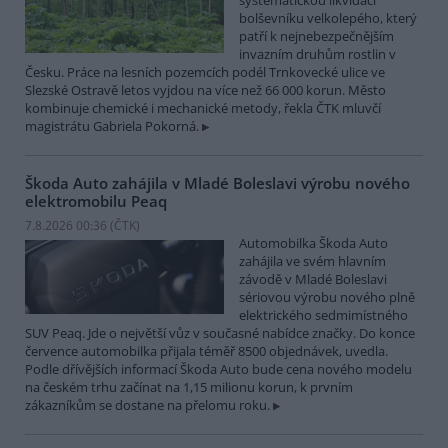
systematickou likvidací
bolševníku velkolepého, který
patří k nejnebezpečnějším
invazním druhům rostlin v
Česku. Práce na lesních pozemcích podél Trnkovecké ulice ve
Slezské Ostravě letos vyjdou na více než 66 000 korun. Město
kombinuje chemické i mechanické metody, řekla ČTK mluvčí
magistrátu Gabriela Pokorná.
Škoda Auto zahájila v Mladé Boleslavi výrobu nového
elektromobilu Peaq
7.8.2026 00:36 (
ČTK
)
Automobilka Škoda Auto
zahájila ve svém hlavním
závodě v Mladé Boleslavi
sériovou výrobu nového plně
elektrického sedmimístného
SUV Peaq. Jde o největší vůz v současné nabídce značky. Do konce
července automobilka přijala téměř 8500 objednávek, uvedla.
Podle dřívějších informací Škoda Auto bude cena nového modelu
na českém trhu začínat na 1,15 milionu korun, k prvním
zákazníkům se dostane na přelomu roku.