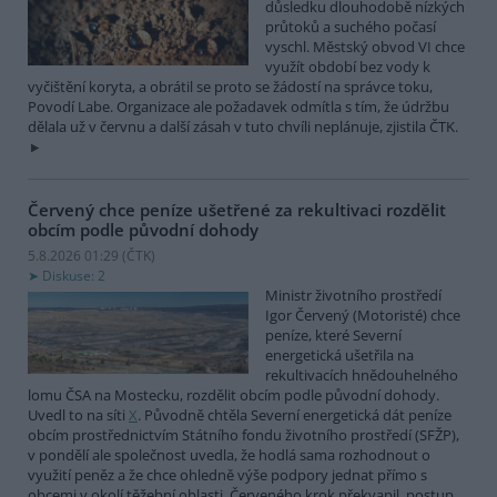
důsledku dlouhodobě nízkých
průtoků a suchého počasí
vyschl. Městský obvod VI chce
využít období bez vody k
vyčištění koryta, a obrátil se proto se žádostí na správce toku,
Povodí Labe. Organizace ale požadavek odmítla s tím, že údržbu
dělala už v červnu a další zásah v tuto chvíli neplánuje, zjistila ČTK.
Červený chce peníze ušetřené za rekultivaci rozdělit
obcím podle původní dohody
5.8.2026 01:29 (
ČTK
)
Diskuse: 2
Ministr životního prostředí
Igor Červený (Motoristé) chce
peníze, které Severní
energetická ušetřila na
rekultivacích hnědouhelného
lomu ČSA na Mostecku, rozdělit obcím podle původní dohody.
Uvedl to na síti
X
. Původně chtěla Severní energetická dát peníze
obcím prostřednictvím Státního fondu životního prostředí (SFŽP),
v pondělí ale společnost uvedla, že hodlá sama rozhodnout o
využití peněz a že chce ohledně výše podpory jednat přímo s
obcemi v okolí těžební oblasti. Červeného krok překvapil, postup