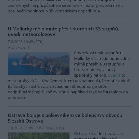
zaměřených na přizpůsobení se změně klimatu, prevenci rizik a
posilování odolnosti vůči klimatickým dopadům.
U Mallorky mělo moře přes rekordních 33 stupňů,
uvádí meteorologové
7.8.2026 10:45 (
ČTK
)
Diskuse: 1
Povrchová teplota moře u
Mallorky ve středu odpoledne
mírně přesáhla 33 stupňů a
tím zaznamenala nový
španělský rekord.
Uvedla
to
meteorologická služba Aemet, která poznamenala, že moře v okolí
Baleárských ostrovů a v západním Středomoří je letos
nadprůměrně teplé, což ovlivňuje například také noční teploty na
pobřeží.
Ostrava bojuje s bolševníkem velkolepým v obvodu
Slezská Ostrava
7.8.2026 01:09 | OSTRAVA (
ČTK
)
Ostravská radnice začala se