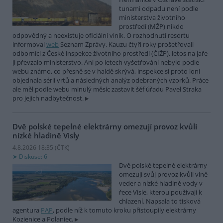
tunami odpadu není podle
ministerstva životního
prostředí (MŽP) nikdo
odpovědný a neexistuje oficiální viník. O rozhodnutí resortu
informoval
web
Seznam Zprávy. Kauzu čtyři roky prošetřovali
odborníci z České inspekce životního prostředí (ČIŽP), letos na jaře
ji převzalo ministerstvo. Ani po letech vyšetřování nebylo podle
webu známo, co přesně se v haldě skrývá, inspekce si proto loni
objednala sérii vrtů a následných analýz odebraných vzorků. Práce
ale měl podle webu minulý měsíc zastavit šéf úřadu Pavel Straka
pro jejich nadbytečnost.
Dvě polské tepelné elektrárny omezují provoz kvůli
nízké hladině Visly
4.8.2026 18:35 (
ČTK
)
Diskuse: 6
Dvě polské tepelné elektrárny
omezují svůj provoz kvůli vlně
veder a nízké hladině vody v
řece Visle, kterou používají k
chlazení. Napsala to tisková
agentura
PAP
, podle níž k tomuto kroku přistoupily elektrárny
Kozienice a Polaniec.