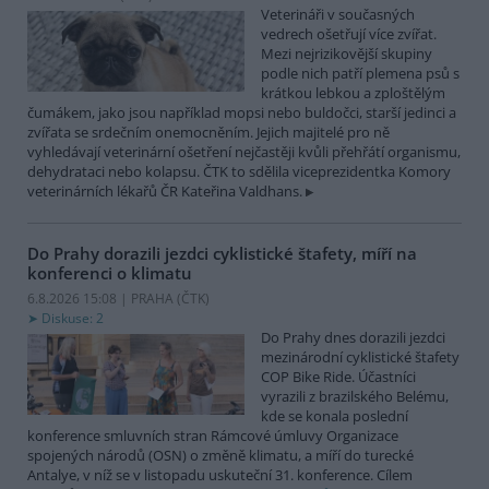
Veterináři v současných
vedrech ošetřují více zvířat.
Mezi nejrizikovější skupiny
podle nich patří plemena psů s
krátkou lebkou a zploštělým
čumákem, jako jsou například mopsi nebo buldočci, starší jedinci a
zvířata se srdečním onemocněním. Jejich majitelé pro ně
vyhledávají veterinární ošetření nejčastěji kvůli přehřátí organismu,
dehydrataci nebo kolapsu. ČTK to sdělila viceprezidentka Komory
veterinárních lékařů ČR Kateřina Valdhans.
Do Prahy dorazili jezdci cyklistické štafety, míří na
konferenci o klimatu
6.8.2026 15:08 | PRAHA (
ČTK
)
Diskuse: 2
Do Prahy dnes dorazili jezdci
mezinárodní cyklistické štafety
COP Bike Ride. Účastníci
vyrazili z brazilského Belému,
kde se konala poslední
konference smluvních stran Rámcové úmluvy Organizace
spojených národů (OSN) o změně klimatu, a míří do turecké
Antalye, v níž se v listopadu uskuteční 31. konference. Cílem