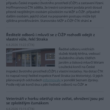
případu České inspekci životního prostředí (ČIŽP) a zastavení řízení.
Hoffmannová ČTK sdělila, že trestní oznámení podala proti dosud
přesně nezjištěným osobám působícím na MŽP a ČIŽP, případně
dalším osobám, jejichž účast na popsaném postupu může být
zjištěna prověřováním. Stanovisko MŽP a ČIŽP ČTK shání.
Ředitelé odborů i mluvčí se z ČIŽP rozhodli odejít z
vlastní vůle, řekl Straka
6.8.2026 15:22 (
ČTK
)
Ředitel odboru vnitřních
služeb Matěj Mrlina, vedoucí
služebního úřadu Oldřich
Jarolím a tisková mluvčí Miriam
Loužecká končí na České
inspekci životního prostředí (ČIŽP) z vlastní iniciativy. Na dotaz ČTK
to napsal nový ředitel inspekce Pavel Straka (za Motoristy). O jejich
plánovaných odchodech
informovaly
v pondělí Seznam Zprávy.
Podle něj tak končí dva z pěti ředitelů odborů na ČIŽP.
Veterináři v horku ošetřují více zvířat, ohrožení jsou psi
se zploštělým čumákem
6.8.2026 15:15 (
ČTK
)