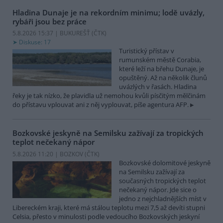
Hladina Dunaje je na rekordním minimu; lodě uvázly,
rybáři jsou bez práce
5.8.2026 15:37 | BUKUREŠŤ (
ČTK
)
Diskuse: 17
Turistický přístav v
rumunském městě Corabia,
které leží na břehu Dunaje, je
opuštěný. Až na několik člunů
uvázlých v řasách. Hladina
řeky je tak nízko, že plavidla už nemohou kvůli písčitým mělčinám
do přístavu vplouvat ani z něj vyplouvat, píše agentura AFP.
Bozkovské jeskyně na Semilsku zažívají za tropických
teplot nečekaný nápor
5.8.2026 11:20 | BOZKOV (
ČTK
)
Bozkovské dolomitové jeskyně
na Semilsku zažívají za
současných tropických teplot
nečekaný nápor. Jde sice o
jedno z nejchladnějších míst v
Libereckém kraji, které má stálou teplotu mezi 7,5 až devíti stupni
Celsia, přesto v minulosti podle vedoucího Bozkovských jeskyní