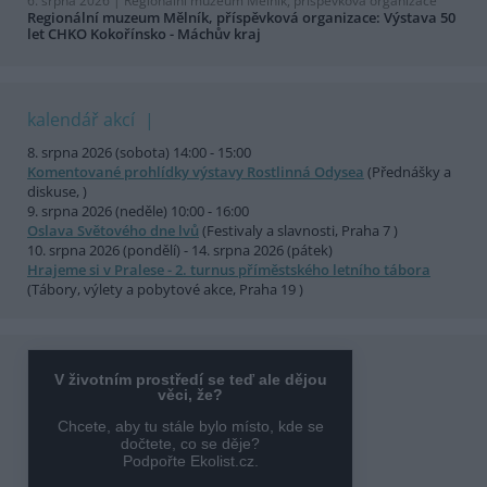
6. srpna 2026 |
Regionální muzeum Mělník, příspěvková organizace
Regionální muzeum Mělník, příspěvková organizace: Výstava 50
let CHKO Kokořínsko - Máchův kraj
kalendář akcí
8. srpna 2026 (sobota) 14:00 - 15:00
Komentované prohlídky výstavy Rostlinná Odysea
(Přednášky a
diskuse, )
9. srpna 2026 (neděle) 10:00 - 16:00
Oslava Světového dne lvů
(Festivaly a slavnosti, Praha 7 )
10. srpna 2026 (pondělí) - 14. srpna 2026 (pátek)
Hrajeme si v Pralese - 2. turnus příměstského letního tábora
(Tábory, výlety a pobytové akce, Praha 19 )