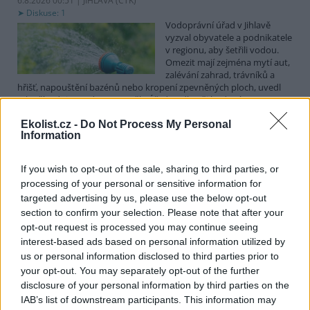
6.8.2026 00:51 | JIHLAVA (
ČTK
)
Diskuse: 1
Vodoprávní úřad v Jihlavě
vyzval obyvatele a podnikatele
v regionu, aby šetřili vodou.
Omezit mají zejména mytí aut,
zalévání zahrad, trávníků a
hřišť, napouštění bazénů nebo kropení zpevněných ploch, uvedl
mluvčí radnice Radovan Daněk. Úřad podle něj bude víc
kontrolovat povolené odběry. Výzva k šetření vodou platí pro
Ekolist.cz -
Do Not Process My Personal
všechny obce spadající pod Jihlavu jako obec s rozšířenou
Information
působností.
If you wish to opt-out of the sale, sharing to third parties, or
Celníci odhalili gang překupníků papoušků, zajistili
processing of your personal or sensitive information for
stovku ptáků
targeted advertising by us, please use the below opt-out
5.8.2026 20:13 (
ČTK
)
section to confirm your selection. Please note that after your
Celníci odhalili gang
opt-out request is processed you may continue seeing
překupníků chráněných druhů
interest-based ads based on personal information utilized by
papoušků působící v několika
krajích a zajistili asi stovku
us or personal information disclosed to third parties prior to
ptáků. S odchytem a
your opt-out. You may separately opt-out of the further
zajištěním zvířat celníkům pomohly zoo v Praze, Zlíně a Ostravě. V
disclosure of your personal information by third parties on the
ostravské zahradě také papoušci nalezli dočasné útočiště. V
IAB’s list of downstream participants. This information may
tiskové zprávě na
webu
celníků to oznámila mluvčí Celní správy ČR