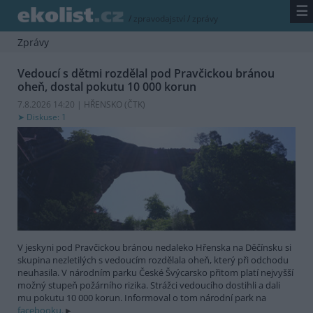
☰
/
zpravodajství
/
zprávy
Zprávy
Vedoucí s dětmi rozdělal pod Pravčickou bránou
oheň, dostal pokutu 10 000 korun
7.8.2026 14:20 | HŘENSKO (
ČTK
)
Diskuse: 1
V jeskyni pod Pravčickou bránou nedaleko Hřenska na Děčínsku si
skupina nezletilých s vedoucím rozdělala oheň, který při odchodu
neuhasila. V národním parku České Švýcarsko přitom platí nejvyšší
možný stupeň požárního rizika. Strážci vedoucího dostihli a dali
mu pokutu 10 000 korun. Informoval o tom národní park na
facebooku.