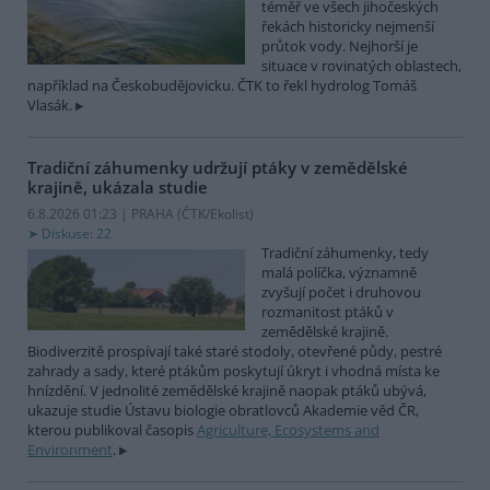
téměř ve všech jihočeských
řekách historicky nejmenší
průtok vody. Nejhorší je
situace v rovinatých oblastech,
například na Českobudějovicku. ČTK to řekl hydrolog Tomáš
Vlasák.
Tradiční záhumenky udržují ptáky v zemědělské
krajině, ukázala studie
6.8.2026 01:23 | PRAHA (
ČTK/Ekolist
)
Diskuse: 22
Tradiční záhumenky, tedy
malá políčka, významně
zvyšují počet i druhovou
rozmanitost ptáků v
zemědělské krajině.
Biodiverzitě prospívají také staré stodoly, otevřené půdy, pestré
zahrady a sady, které ptákům poskytují úkryt i vhodná místa ke
hnízdění. V jednolité zemědělské krajině naopak ptáků ubývá,
ukazuje studie Ústavu biologie obratlovců Akademie věd ČR,
kterou publikoval časopis
Agriculture, Ecosystems and
Environment
.