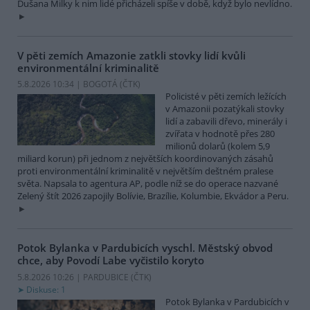
Dušana Milky k nim lidé přicházeli spíše v době, když bylo nevlídno.
V pěti zemích Amazonie zatkli stovky lidí kvůli
environmentální kriminalitě
5.8.2026 10:34 | BOGOTÁ (
ČTK
)
Policisté v pěti zemích ležících
v Amazonii pozatýkali stovky
lidí a zabavili dřevo, minerály i
zvířata v hodnotě přes 280
milionů dolarů (kolem 5,9
miliard korun) při jednom z největších koordinovaných zásahů
proti environmentální kriminalitě v největším deštném pralese
světa. Napsala to agentura AP, podle níž se do operace nazvané
Zelený štít 2026 zapojily Bolívie, Brazílie, Kolumbie, Ekvádor a Peru.
Potok Bylanka v Pardubicích vyschl. Městský obvod
chce, aby Povodí Labe vyčistilo koryto
5.8.2026 10:26 | PARDUBICE (
ČTK
)
Diskuse: 1
Potok Bylanka v Pardubicích v