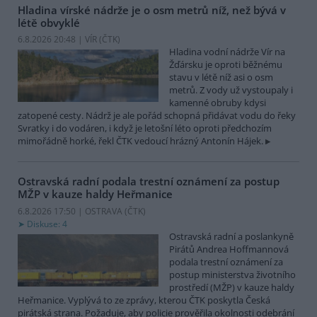
Hladina vírské nádrže je o osm metrů níž, než bývá v
létě obvyklé
6.8.2026 20:48 | VÍR (
ČTK
)
Hladina vodní nádrže Vír na
Žďársku je oproti běžnému
stavu v létě níž asi o osm
metrů. Z vody už vystoupaly i
kamenné obruby kdysi
zatopené cesty. Nádrž je ale pořád schopná přidávat vodu do řeky
Svratky i do vodáren, i když je letošní léto oproti předchozím
mimořádně horké, řekl ČTK vedoucí hrázný Antonín Hájek.
Ostravská radní podala trestní oznámení za postup
MŽP v kauze haldy Heřmanice
6.8.2026 17:50 | OSTRAVA (
ČTK
)
Diskuse: 4
Ostravská radní a poslankyně
Pirátů Andrea Hoffmannová
podala trestní oznámení za
postup ministerstva životního
prostředí (MŽP) v kauze haldy
Heřmanice. Vyplývá to ze zprávy, kterou ČTK poskytla Česká
pirátská strana. Požaduje, aby policie prověřila okolnosti odebrání