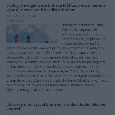
Ekologické organizace kritizují MŽP za přesun peněz z
výnosů z povolenek k velkým firmám
6.8.2026 01:17 (
ČTK
)
Diskuse: 9
Ekologické organizace Hnutí
DUHA a Greenpeace ČR
kritizují ministerstvo životního
prostředí (MŽP) za plánovaný
přesun peněz z výnosů z
emisních povolenek k velkým průmyslovým firmám. Uvedly to v
tiskové zprávě
a komentářích, které má ČTK k dispozici. Resort
chce podle nich vyčlenit z programu EUA, jehož zdrojem jsou
výnosy z aukcí emisních povolenek, 25 miliard korun pro největší
průmyslové podniky. K tomu chce podle ekologů resort snížit
podporu pro obnovitelné zdroje energie (OZE) o 15,5 miliardy
korun. MŽP v reakci ČTK sdělilo, že podpora energeticky náročného
průmyslu byla součástí Modernizačního fondu již od jeho vzniku, a
že podpora OZE nekončí, a z fondu budou financovány jak
výrobny energie, tak infrastruktura.
Jihlavský úřad vyzval k šetření s vodou, bude dělat víc
kontrol