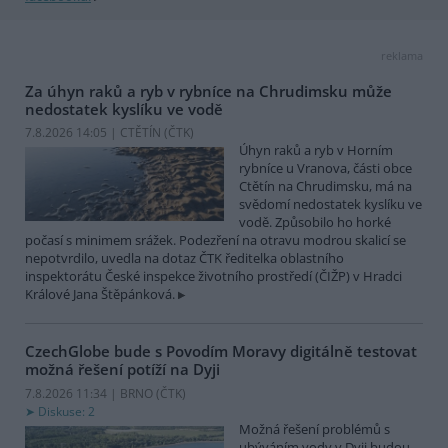
reklama
Za úhyn raků a ryb v rybníce na Chrudimsku může
nedostatek kyslíku ve vodě
7.8.2026 14:05 | CTĚTÍN (
ČTK
)
Úhyn raků a ryb v Horním
rybníce u Vranova, části obce
Ctětín na Chrudimsku, má na
svědomí nedostatek kyslíku ve
vodě. Způsobilo ho horké
počasí s minimem srážek. Podezření na otravu modrou skalicí se
nepotvrdilo, uvedla na dotaz ČTK ředitelka oblastního
inspektorátu České inspekce životního prostředí (ČIŽP) v Hradci
Králové Jana Štěpánková.
CzechGlobe bude s Povodím Moravy digitálně testovat
možná řešení potíží na Dyji
7.8.2026 11:34 | BRNO (
ČTK
)
Diskuse: 2
Možná řešení problémů s
ubýváním vody v Dyji budou