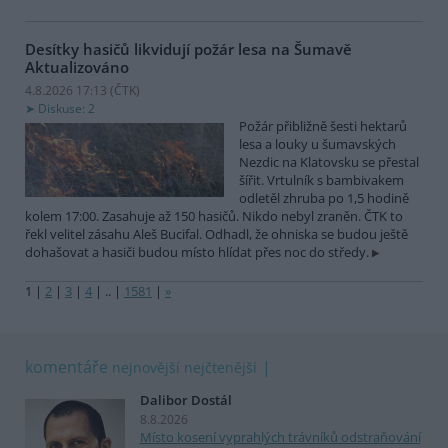
Desítky hasičů likvidují požár lesa na Šumavě
Aktualizováno
4.8.2026 17:13 (
ČTK
)
Diskuse: 2
Požár přibližně šesti hektarů
lesa a louky u šumavských
Nezdic na Klatovsku se přestal
šířit. Vrtulník s bambivakem
odletěl zhruba po 1,5 hodině
kolem 17:00. Zasahuje až 150 hasičů. Nikdo nebyl zraněn. ČTK to
řekl velitel zásahu Aleš Bucifal. Odhadl, že ohniska se budou ještě
dohašovat a hasiči budou místo hlídat přes noc do středy.
1
|
2
|
3
|
4
|
..
|
1581
|
»
komentáře
nejnovější
nejčtenější
Dalibor Dostál
8.8.2026
Místo kosení vyprahlých trávníků odstraňování