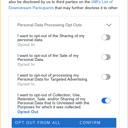
also be disclosed by us to third parties on the
IAB’s List of
Martina Kaňková. Případem se zabývá policie.
Downstream Participants
that may further disclose it to other
third parties.
Island vyhostí aktivisty bojující proti lovu velryb,
pronásledovali velrybáře
Personal Data Processing Opt Outs
5.8.2026 19:54 (
ČTK
)
I want to opt-out of the Sharing of my
Islandské úřady nařídily
personal data.
vyhoštění 21 aktivistů
Opted In
bojujících proti lovu velryb
poté, co minulý týden
I want to opt-out of the Sale of my
pobřežní stráž s policií zabavily
Personal Data.
jejich loď, která pronásledovala velrybářské plavidlo. Pasažéři lodi
Opted In
patřící nadaci kanadsko-amerického ekologického aktivisty Paula
Watsona jsou od té doby zadržováni v Reykjavíku. Sám Watson na
I want to opt-out of processing my
palubě nebyl. Píše o tom agentura AFP s odvoláním na islandskou
Personal Data for Targeted Advertising.
policii.
Opted In
I want to opt-out of Collection, Use,
Záchranná stanice v Praze přijímá kvůli vedrům více
Retention, Sale, and/or Sharing of my
Personal Data that Is Unrelated with the
volně žijících zvířat
Purposes for which it was collected.
5.8.2026 17:40 | PRAHA (
ČTK
)
Opted Out
Kvůli vysokým letním
teplotám pracovníci pražské
OPT OUT FROM ALL
CONFIRM
záchranné stanice pro volně