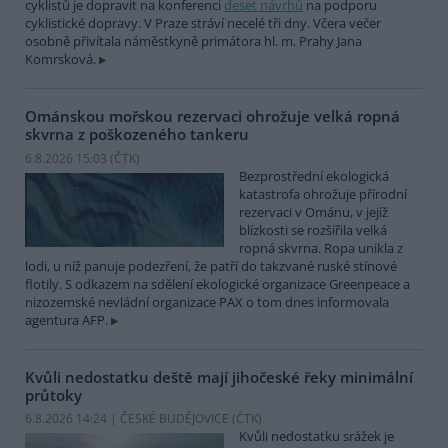
cyklistů je dopravit na konferenci
deset návrhů
na podporu
cyklistické dopravy. V Praze stráví necelé tři dny. Včera večer
osobně přivítala náměstkyně primátora hl. m. Prahy Jana
Komrsková.
Ománskou mořskou rezervaci ohrožuje velká ropná
skvrna z poškozeného tankeru
6.8.2026 15:03 (
ČTK
)
Bezprostřední ekologická
katastrofa ohrožuje přírodní
rezervaci v Ománu, v jejíž
blízkosti se rozšířila velká
ropná skvrna. Ropa unikla z
lodi, u níž panuje podezření, že patří do takzvané ruské stínové
flotily. S odkazem na sdělení ekologické organizace Greenpeace a
nizozemské nevládní organizace PAX o tom dnes informovala
agentura AFP.
Kvůli nedostatku deště mají jihočeské řeky minimální
průtoky
6.8.2026 14:24 | ČESKÉ BUDĚJOVICE (
ČTK
)
Kvůli nedostatku srážek je