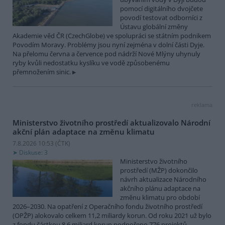
pomocí digitálního dvojčete
povodí testovat odborníci z
Ústavu globální změny
Akademie věd ČR (CzechGlobe) ve spolupráci se státním podnikem
Povodím Moravy. Problémy jsou nyní zejména v dolní části Dyje.
Na přelomu června a července pod nádrží Nové Mlýny uhynuly
ryby kvůli nedostatku kyslíku ve vodě způsobenému
přemnožením sinic.
reklama
Ministerstvo životního prostředí aktualizovalo Národní
akční plán adaptace na změnu klimatu
7.8.2026 10:53 (
ČTK
)
Diskuse: 3
Ministerstvo životního
prostředí (MŽP) dokončilo
návrh aktualizace Národního
akčního plánu adaptace na
změnu klimatu pro období
2026–2030. Na opatření z Operačního fondu životního prostředí
(OPŽP) alokovalo celkem 11,2 miliardy korun. Od roku 2021 už bylo
z fondu částkou 8,6 miliard korun podpořeno 776 projektů